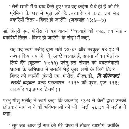
‘‘तेरी छाती में ये घाव कैसे हुए? तब वह कहेगा ये वे ही हैं जो मेरे
प्रेमियों के घर में मुझे लगे है...चरवाहे को काट, तब भेड
बकरियाँ तितर - बितर हो जाएँगी'' (जकर्याह १३:६—७)
डॉ. हेन्री एम. मोरीस ने यह वाक्य ‘‘चरवाहे को काट, तब भेड -
बकरियाँ तितर - बितर हो जाएँगी'' के संदर्भ में कहा,
यह पद स्वयं मसीह द्वारा मती २६:३१ और मरकुस १४:२७ में
कथन किया गया है। वे, अच्छे चरवाहे हैं, अपना जीवन भेड़ों के
लिये देंगे (यूहन्ना १०:११) परंतु इस संसार को बदलनेवाली
घटना के अभिघात में उनकी भेड़ें कुछ क्षणों के लिये तितर -
बितर की जायेंगी (हेन्री एम. मोरीस, पीएच.डी.,
दि डीफेन्डर्स
स्टडी बाइबल
, वर्ल्ड प्रकाशन, १९९५ की प्रत, पृष्ठ ९९३;
जकर्याह १३:७ पर टिप्पणी)।
प्रभु यीशु मसीह ने स्वयं कहा कि जकर्याह १३:७ ने चेलों द्वारा उनको
छोडकर भाग जाने की भविष्यवाणी की थी। मत्ती २६:३१ में मसीह ने
कहा,
‘‘तुम सब आज ही रात को मेरे विषय में ठोकर खाओगे: क्योंकि