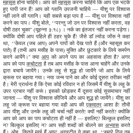
महसूस
होना चाहिये। आप को
महसूस
करना चाहिये कि आप एक भटके
हुए पापी जन हैं! आप को ग्लानि उपजनी चाहिये — यीशु पर विश्वास
नहीं लाने की ग्लानि। यही सबसे बड़ा पाप है — यीशु पर विश्वास नहीं
करने का पाप। यीशु बोले‚ ‘‘परन्तु जो उन पर विश्वास नहीं करता‚ वह
दोषी ठहर चुका'' (यूहन्ना ३:१८) । नर्क का इंतजार नहीं करना पड़ेगा।
क्योंकि दोषी आप पहिले ही ठहर चुके हैं! जैसे डॉ ल्योड जोंस ने कहा
था‚ ‘‘केवल (जब आप) अपने पापों को देख पाते हैं (और महसूस कर
पाते) हैं (तभी आप मसीह के पास) मुक्ति और छुटकारे के लिये समर्पण
करने आयेंगे।'' क्या
आप
को अपने पाप का अहसास होता है? अगर
आप को पाप
कचोटता
है तब आप मसीह के पास आना चाहेंगे और उनके
द्वारा बचाये जायेंगे। उनके लहू से शुद्ध हो जायेंगे जो आप के लिये
क्रूस पर बहाया गया। नया जन्म पाने का और कोई दूसरा तरीका नहीं
है। मेरी प्रार्थना है कि ऐसा कोई रविवार न हो जिसमें मैं यीशु के लहू के
उपर प्रचार नहीं करूं। इसको छोड़कर मैं दूसरा कोई सुसमाचार नहीं
जानता — यीशु पर विश्वास कीजिये और आप शुद्ध हो जायेंगे। यीशु का
लहू जो क्रूस पर बहाया गया वही आप की
एकमात्र
आशा है! तौभी
आप यीशु और उनके लहू की चर्चा नहीं करते! क्यों नहीं करते? क्योंकि
आप को आप का पाप कचोटता ही नहीं है — इसलिए? बिल्कुल इसलिए
न? बिल्कुल इसलिए न? आप सही शब्दों को बोलने का
अभ्यास
करते
हैं। ओह‚ कितने मूर्ख हैं आप! अगस्टीन ने कहा था‚ ‘‘हमारे दिल तब