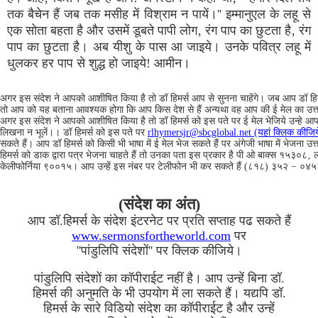
तक बैचेन हैं जब तक मसीह में विश्राम न पायें।'' इम्मानुएल के लहू से
एक सोता बहता है और उसमें डूबते पापी लोग‚ रंग पाप का छुटता है‚ रंग
पाप का छुटता है। अब यीशु के पास आ जाइये। उनके पवित्र लहू में
धुलकर हर पाप से शुद्ध हो जाइये! आमीन।
अगर इस संदेश ने आपको आशीषित किया है तो डॉ हिमर्स आप से सुनना चाहेंगे। जब आप डॉ हिमर
तो आप को यह बताना आवश्यक होगा कि आप किस देश से हैं अन्यथा वह आप की ई मेल का उत्तर न
अगर इस संदेश ने आपको आशीषित किया है तो डॉ हिमर्स को इस पते पर ई मेल भेजिये उन्हे आप 
लिखना न भूलें।। डॉ हिमर्स को इस पते पर
rlhymersjr@sbcglobal.net (यहां क्लिक कीजिय
सकते हैं। आप डॉ हिमर्स को किसी भी भाषा में ई मेल भेज सकते हैं पर अंगेजी भाषा में भेजना उ
हिमर्स को डाक द्वारा पत्र भेजना चाहते हैं तो उनका पता इस प्रकार है पी ओ बाक्स १५३०८‚ 
केलीफोर्निया ९००१५। आप उन्हें इस नंबर पर टेलीफोन भी कर सकते हैं (८१८) ३५२ − ०४
(संदेश का अंत)
आप डॉ.हिमर्स के संदेश इंटरनेट पर प्रति सप्ताह पढ सकते हैं
www.sermonsfortheworld.com
पर
''पांडुलिपि संदेशों'' पर क्लिक कीजिये।
पांडुलिपि संदेशों का कॉपीराईट नहीं है। आप उन्हें बिना डॉ.
हिमर्स की अनुमति के भी उपयोग में ला सकते हैं। यद्यपि डॉ.
हिमर्स के सारे विडियो संदेश का कॉपीराईट है और उन्हें