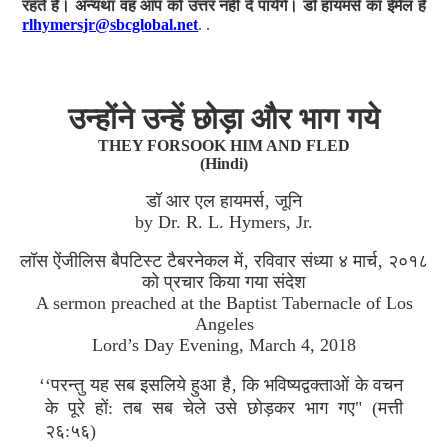
रहते हैं। अन्यथा वह आप को उत्तर नहीं दे पायेंगे। डॉ हायमर्स का ईमेल है
rlhymersjr@sbcglobal.net
. .
उन्होंने उन्हें छोड़ा और भाग गये
THEY FORSOOK HIM AND FLED
(Hindi)
डॉ आर एल हायमर्स‚ जूनि
by Dr. R. L. Hymers, Jr.
लॉस ऐंजीलिस बैपटिस्ट टैबरनेकल में‚ रविवार संध्या ४ मार्च‚ २०१८
को प्रचार किया गया संदेश
A sermon preached at the Baptist Tabernacle of Los
Angeles
Lord’s Day Evening, March 4, 2018
‘‘परन्तु यह सब इसलिये हुआ है‚ कि भविष्यद्वक्ताओं के वचन
के पूरे हों: तब सब चेले उसे छोड़कर भाग गए" (मत्ती
२६:५६)