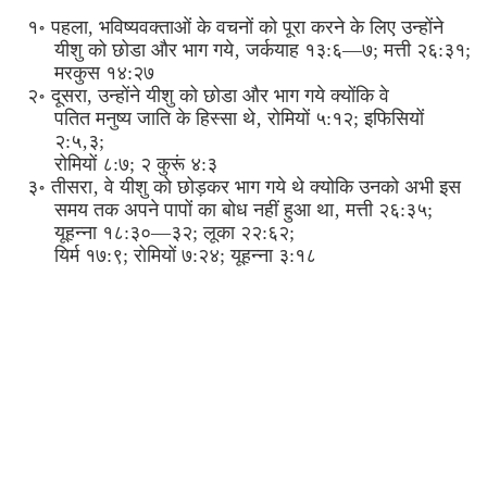
१॰ पहला, भविष्यवक्ताओं के वचनों को पूरा करने के लिए उन्होंने
यीशु को छोडा और भाग गये‚ जर्कयाह १३:६—७; मत्ती २६:३१;
मरकुस १४:२७
२॰ दूसरा, उन्होंने यीशु को छोडा और भाग गये क्योंकि वे
पतित मनुष्य जाति के हिस्सा थे‚ रोमियों ५:१२; इफिसियों
२:५‚३;
रोमियों ८:७; २ कुरूं ४:३
३॰ तीसरा‚ वे यीशु को छोड़कर भाग गये थे क्योकि उनको अभी इस
समय तक अपने पापों का बोध नहीं हुआ था‚ मत्ती २६:३५;
यूहन्ना १८:३०—३२; लूका २२:६२;
यिर्म १७:९; रोमियों ७:२४; यूहन्ना ३:१८