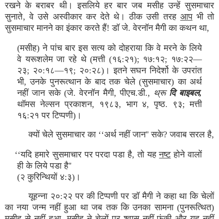
रखने के बराबर थी। इसलिये हर बार जब मसीह उन्हें सुसमाचार
सुनाते‚ वे उसे अस्वीकार कर देते थे। ठीक उसी तरह
आप
भी तो
सुसमाचार मानने का इंकार करते हैं! डॉ जे. वेरनॉन मैगी का कथन था,
(मसीह) ने पांच बार इस सत्य को दोहराया कि वे मरने के लिये
वे यरूशलेम जा रहे थे (मत्ती (१६:२१); १७:१२; १७:२२—
२३; २०:१८—१९; २०:२८)। इतने सघन निदेर्शो के उपरांत
भी, उनके पुनरूत्थान के बाद तक चेले (सुसमाचार) का अर्थ
नहीं जान सके (जे. वेरनॉन मैगी, पीएच.डी.,
थ्रू
दि बाइबल,
थॉमस नेल्सन प्रकाशन, १९८३, भाग ४, पृष्ठ. ९३; मत्ती
१६:२१ पर टिप्पणी)।
क्यों चेले सुसमाचार का ‘‘अर्थ नहीं जान'' सके? जवाब सरल है,
‘‘यदि हमारे सुसमाचार पर परदा पडा है, तो यह
नष्ट
होने वालों
ही के लिये पडा है''
(२ कुरिन्थियों ४:३)।
यूहन्ना २०:२२ पर की टिप्पणी पर डॉ मैगी ने कहा था कि चेलों
का नया जन्म नहीं हुआ था जब तक कि उनका सामना (पुनरूत्थित)
मसीह से नहीं हुआ‚ मसीह ने चेलों पर श्वास नहीं फूंकी और यह नहीं