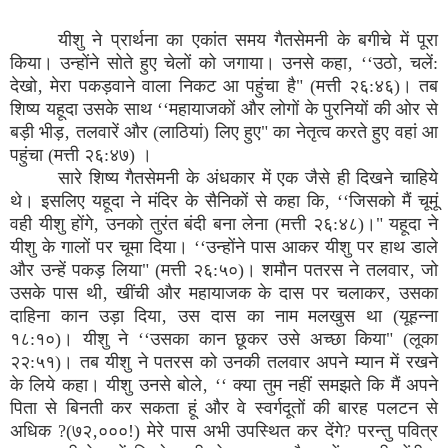
यीशु ने प्रार्थना का एकांत समय गैतसेमनी के बगीचे में पूरा
किया। उन्होंने सोते हुए चेलों को जगाया। उनसे कहा‚ ‘‘उठो‚ चलें:
देखो‚ मेरा पकड़वाने वाला निकट आ पहुंचा है" (मत्ती २६:४६)। तब
शिष्य यहूदा उसके साथ ‘‘महायाजकों और लोगों के पुरनियों की ओर से
बड़ी भीड़‚ तलवारें और (लाठियां) लिए हुए" का नेतृत्व करते हुए वहां आ
पहुंचा (मत्ती २६:४७) ।
सारे शिष्य गैतसेमनी के अंधकार में एक जैसे ही दिखने चाहिये
थे। इसलिए यहूदा ने मंदिर के सैनिकों से कहा कि‚ ‘‘जिसको मैं चूमूं
वही यीशु होंगे‚ उनको तुरंत बंदी बना लेना (मत्ती २६:४८)।" यहूदा ने
यीशु के गालों पर चूमा दिया। ‘‘उन्होंने पास आकर यीशु पर हाथ डाले
और उन्हें पकड़ लिया" (मत्ती २६:५०)। शमौन पतरस ने तलवार‚ जो
उसके पास थी‚ खींची और महायाजक के दास पर चलाकर‚ उसका
दाहिना कान उड़ा दिया‚ उस दास का नाम मलखुस था (यूहन्ना
१८:१०)। यीशु ने ‘‘उसका कान छूकर उसे अच्छा किया" (लूका
२२:५१)। तब यीशु ने पतरस को उनकी तलवार अपने म्यान में रखने
के लिये कहा। यीशु उनसे बोले‚ ‘‘ क्या तुम नहीं समझते कि मैं अपने
पिता से बिनती कर सकता हूं और वे स्वर्गदूतों की बारह पलटन से
अधिक ?(७२‚०००!) मेरे पास अभी उपस्थित कर देंगे? परन्तु पवित्र