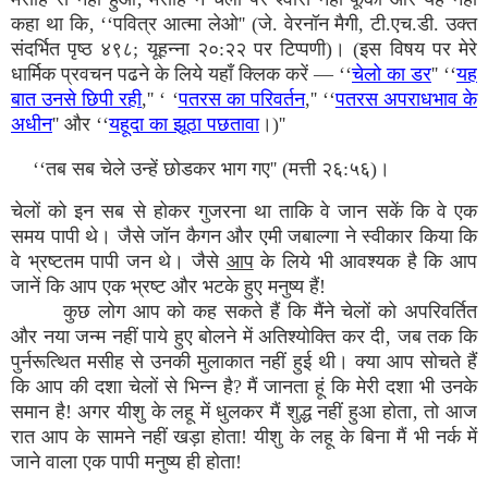
कहा था कि‚ ‘‘पवित्र आत्मा लेओ'' (जे. वेरनॉन मैगी, टी.एच.डी. उक्त
संदर्भित पृष्ठ ४९८; यूहन्ना २०:२२ पर टिप्पणी)। (इस विषय पर मेरे
धार्मिक प्रवचन पढने के लिये यहाँ क्लिक करें — ‘‘
चेलो का डर
'' ‘‘
यह
बात उनसे छिपी रही
,'' ‘ ‘
पतरस का परिवर्तन
,'' ‘‘
पतरस अपराधभाव के
अधीन
'' और ‘‘
यहूदा का झूठा पछतावा
।)''
‘‘तब सब चेले उन्हें छोडकर भाग गए'' (मत्ती २६:५६)।
चेलों को इन सब से होकर गुजरना था ताकि वे जान सकें कि वे एक
समय पापी थे। जैसे जॉन कैगन और एमी जबाल्गा ने स्वीकार किया कि
वे भ्रष्टतम पापी जन थे। जैसे
आप
के लिये भी आवश्यक है कि आप
जानें कि आप एक भ्रष्ट और भटके हुए मनुष्य हैं!
कुछ लोग आप को कह सकते हैं कि मैंने चेलों को अपरिवर्तित
और नया जन्म नहीं पाये हुए बोलने में अतिश्योक्ति कर दी‚ जब तक कि
पुर्नरूत्थित मसीह से उनकी मुलाकात नहीं हुई थी। क्या आप सोचते हैं
कि आप की दशा चेलों से भिन्न है? मैं जानता हूं कि मेरी दशा भी उनके
समान है! अगर यीशु के लहू में धुलकर मैं शुद्ध नहीं हुआ होता‚ तो आज
रात आप के सामने नहीं खड़ा होता! यीशु के लहू के बिना मैं भी नर्क में
जाने वाला एक पापी मनुष्य ही होता!