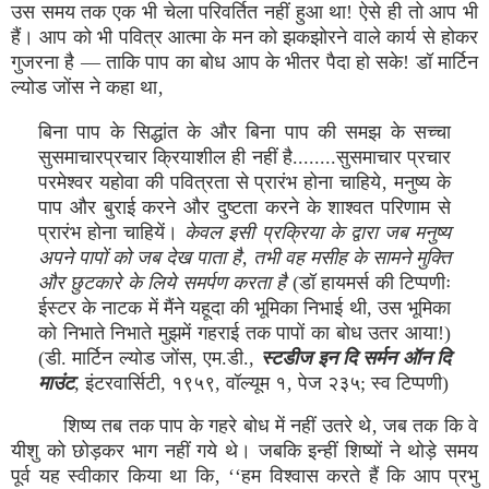
उस समय तक एक भी चेला परिवर्तित नहीं हुआ था! ऐसे ही तो आप भी
हैं। आप को भी पवित्र आत्मा के मन को झकझोरने वाले कार्य से होकर
गुजरना है — ताकि पाप का बोध आप के भीतर पैदा हो सके! डॉ मार्टिन
ल्योड जोंस ने कहा था‚
बिना पाप के सिद्धांत के और बिना पाप की समझ के सच्चा
सुसमाचारप्रचार क्रियाशील ही नहीं है........सुसमाचार प्रचार
परमेश्वर यहोवा की पवित्रता से प्रारंभ होना चाहिये‚ मनुष्य के
पाप और बुराई करने और दुष्टता करने के शाश्वत परिणाम से
प्रारंभ होना चाहियें।
केवल इसी प्रक्रिया के द्वारा जब मनुष्य
अपने पापों को जब देख पाता है‚ तभी वह मसीह के सामने मुक्ति
और छुटकारे के लिये समर्पण करता है
(डॉ हायमर्स की टिप्पणीः
ईस्टर के नाटक में मैंने यहूदा की भूमिका निभाई थी, उस भूमिका
को निभाते निभाते मुझमें गहराई तक पापों का बोध उतर आया!)
(डी. मार्टिन ल्योड जोंस, एम.डी.,
स्टडीज इन दि सर्मन ऑन दि
माउंट
,
इंटरवार्सिटी, १९५९, वॉल्यूम १‚ पेज २३५; स्व टिप्पणी)
शिष्य तब तक पाप के गहरे बोध में नहीं उतरे थे‚ जब तक कि वे
यीशु को छोड़कर भाग नहीं गये थे। जबकि इन्हीं शिष्यों ने थोड़े समय
पूर्व यह स्वीकार किया था कि‚ ‘‘हम विश्वास करते हैं कि आप प्रभु