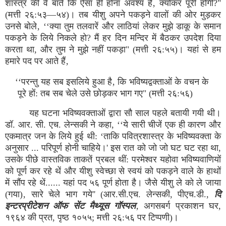
शास्त्र की वे बातें कि ऐसा ही होना अवश्य है‚ क्योंकर पूरी होंगी?"
(मत्ती २६:५३—५४)। तब यीशु अपने पकड़ने वालों की ओर मुड़कर
उनसे बोले‚ ‘‘क्या तुम तलवारें और लाठियां लेकर मुझे डाकू के समान
पकड़ने के लिये निकले हो? मैं हर दिन मन्दिर में बैठकर उपदेश दिया
करता था, और तुम ने मुझे नहीं पकड़ा" (मत्ती २६:५५)। यहां से हम
हमारे पद पर आते हैं‚
‘‘परन्तु यह सब इसलिये हुआ है‚ कि भविष्यद्वक्ताओं के वचन के
पूरे हों: तब सब चेले उसे छोड़कर भाग गए" (मत्ती २६:५६)
यह घटना भविष्यवक्ताओं द्वारा सौ साल पहले बतायी गयी थी।
डॉ. आर. सी. एच. लेन्सकी ने कहा, ‘‘ये सारी चीजें एक ही कारण और
एकमात्र जन के लिये हुई थी: ‘ताकि पवित्रशास्त्र के भविष्यवक्ता के
अनुसार ... परिपूर्ण होनी चाहिये।' इस रात को जो जो घट घट रहा था,
उसके पीछे वास्तविक ताकतें प्रबल थीं: परमेश्वर यहोवा भविष्यवाणियों
को पूर्ण कर रहे थें और यीशु स्वेच्छा से स्वयं को पकड़ने वाले के हाथों
में सौंप रहे थें...... यहां पद ५६ पूर्ण होता है। जैसे यीशु ले को ले जाया
(गया)‚ सारे चेले भाग गये'' (आर.सी.एच. लेन्सकी, पीएच.डी.,
दि
इन्टरप्रीटेशन ऑफ सेंट मैथ्यूस गॉस्पल
‚
अगसबर्ग प्रकाशन घर,
१९६४ की प्रत, पृष्ठ १०५५; मत्ती २६:५६ पर टिप्पणी)।