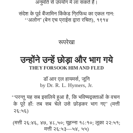
अनुमति से उपयोग में ला सकते हैं।
संदेश के पूर्व बैंजामिन किंकेड ग्रिफिथ का एकल गान:
‘‘अलोन'' (बेन एच प्राईस द्वारा रचित)‚ १९१४
रूपरेखा
उन्होंने उन्हें छोड़ा और भाग गये
THEY FORSOOK HIM AND FLED
डॉ आर एल हायमर्स‚ जूनि
by Dr. R. L. Hymers, Jr.
‘‘परन्तु यह सब इसलिये हुआ है‚ कि भविष्यद्वक्ताओं के वचन
के पूरे हों: तब सब चेले उसे छोड़कर भाग गए" (मत्ती
२६:५६)
(मत्ती २६:४६‚ ४७‚ ४८‚५०; यूहन्ना १८:१०; लूका २२:५१;
मत्ती २६:५३—५४‚ ५५)