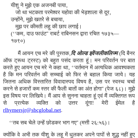
यीशु ने मुझे एक अजनबी पाया‚
जो था भटकता परमेश्वर यहोवा की भेड़शाला से दूर‚
उन्होंने‚ मुझे खतरे से बचाया‚
मुझ पर कीमती लहू की छाप लगाई।
(‘‘कम‚ दाउ फाउंट'' राबर्ट राबिनसन द्वारा रचित १७३५—
१७९०)
मैं आयन एच मरे की पुस्तक‚
दि ओल्ड इवेंजलीकलिज्म
(दि बैनर
ऑफ ट्रूथ ट्रस्ट) को बहुत पसंद करता हूं। मन परिवर्तन पर बात
करते हुए आयन एच मरे ने कहा था‚ ‘‘वर्तमान में अत्यधिक आवश्यकता
है कि मन परिवर्तन की सच्चाई को फिर से बहाल किया जाये। यह
जितना अधिक विस्तारित विवादास्पद विषय है‚ उस पर स्वस्थ चर्चा
करने से हजारों कम स्तर की फैली बातों का अंत होगा'' (पेज ६८)। मुझे
इस विषय पर लिखिये। मैं आप से सुनना चाहता हूं एवं मैं व्यक्तिगत रूप
से प्रत्येक व्यक्ति को उत्तर दूंगा! मेरी ईमेल है
rlhymersjr@sbcglobal.net
.
‘‘तब सब चेले उन्हें छोडकर भाग गए'' (मत्ती २६:५६)।
क्योंकि वे अभी तक यीशु के लहू में धुलकर अपने पापों से शुद्ध नहीं हुए