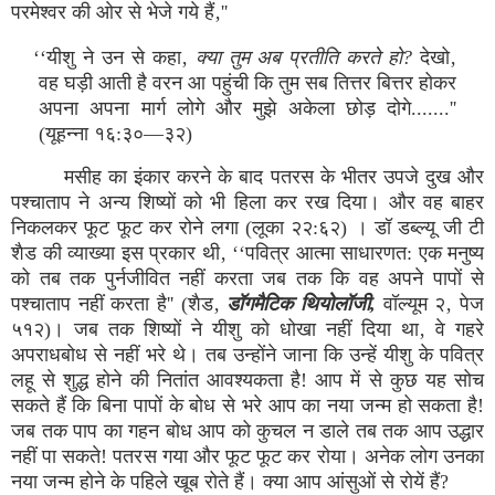
परमेश्वर की ओर से भेजे गये हैं‚''
‘‘यीशु ने उन से कहा‚
क्या तुम अब प्रतीति करते हो?
देखो‚
वह घड़ी आती है वरन आ पहुंची कि तुम सब तित्तर बित्तर होकर
अपना अपना मार्ग लोगे और मुझे अकेला छोड़ दोगे.......''
(यूहन्ना १६:३०—३२)
मसीह का इंकार करने के बाद पतरस के भीतर उपजे दुख और
पश्चाताप ने अन्य शिष्यों को भी हिला कर रख दिया। और वह बाहर
निकलकर फूट फूट कर रोने लगा (लूका २२:६२) । डॉ डब्ल्यू जी टी
शैड की व्याख्या इस प्रकार थी‚ ‘‘पवित्र आत्मा साधारणत: एक मनुष्य
को तब तक पुर्नजीवित नहीं करता जब तक कि वह अपने पापों से
पश्चाताप नहीं करता है'' (शैड‚
डॉगमैटिक थियोलॉजी,
वॉल्यूम २‚ पेज
५१२)। जब तक शिष्यों ने यीशु को धोखा नहीं दिया था‚ वे गहरे
अपराधबोध से नहीं भरे थे। तब उन्होंने जाना कि उन्हें यीशु के पवित्र
लहू से शुद्ध होने की नितांत आवश्यकता है! आप में से कुछ यह सोच
सकते हैं कि बिना पापों के बोध से भरे आप का नया जन्म हो सकता है!
जब तक पाप का गहन बोध आप को कुचल न डाले तब तक आप उद्धार
नहीं पा सकते! पतरस गया और फूट फूट कर रोया। अनेक लोग उनका
नया जन्म होने के पहिले खूब रोते हैं। क्या आप आंसुओं से रोयें हैं?