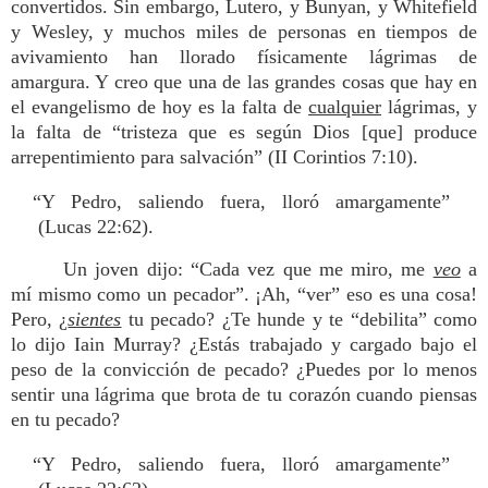
convertidos. Sin embargo, Lutero, y Bunyan, y Whitefield
y Wesley, y muchos miles de personas en tiempos de
avivamiento han llorado físicamente lágrimas de
amargura. Y creo que una de las grandes cosas que hay en
el evangelismo de hoy es la falta de
cualquier
lágrimas, y
la falta de “tristeza que es según Dios [que] produce
arrepentimiento para salvación” (II Corintios 7:10).
“Y Pedro, saliendo fuera, lloró amargamente”
(Lucas 22:62).
Un joven dijo: “Cada vez que me miro, me
veo
a
mí mismo como un pecador”. ¡Ah, “ver” eso es una cosa!
Pero, ¿
sientes
tu pecado? ¿Te hunde y te “debilita” como
lo dijo Iain Murray? ¿Estás trabajado y cargado bajo el
peso de la convicción de pecado? ¿Puedes por lo menos
sentir una lágrima que brota de tu corazón cuando piensas
en tu pecado?
“Y Pedro, saliendo fuera, lloró amargamente”