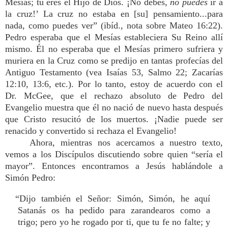
Mesías; tú eres el Hijo de Dios. ¡No debes,
no
puedes
ir a
la cruz!’ La cruz no estaba en [su] pensamiento...para
nada, como puedes ver” (ibíd., nota sobre Mateo 16:22).
Pedro esperaba que el Mesías estableciera Su Reino allí
mismo. Él no esperaba que el Mesías primero sufriera y
muriera en la Cruz como se predijo en tantas profecías del
Antiguo Testamento (vea Isaías 53, Salmo 22; Zacarías
12:10, 13:6, etc.). Por lo tanto, estoy de acuerdo con el
Dr. McGee, que el rechazo absoluto de Pedro del
Evangelio muestra que él no nació de nuevo hasta después
que Cristo resucitó de los muertos. ¡Nadie puede ser
renacido y convertido si rechaza el Evangelio!
Ahora, mientras nos acercamos a nuestro texto,
vemos a los Discípulos discutiendo sobre quien “sería el
mayor”. Entonces encontramos a Jesús hablándole a
Simón Pedro:
“Dijo también el Señor: Simón, Simón, he aquí
Satanás os ha pedido para zarandearos como a
trigo; pero yo he rogado por ti, que tu fe no falte; y