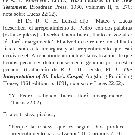
de A. T. Robertson, Litt.D.,
Word Pictures in the New
Testament,
Broadman Press, 1930, volumen II, p. 276;
nota sobre Lucas 22:62).
El Dr. R. C. H. Lenski dijo: “Mateo y Lucas
[describen] el arrepentimiento de [Pedro] con dos palabras
[eklause pikrōs], el verbo denota fuerte, llanto en voz alta:
‘él lloró amargamente’. El adverbio se refiere, no al llanto
físico, sino a la amargura y al arrepentimiento que está
detrás de el. Arrepentimiento incluye la realización de que
hemos pecado y dolor consecuente genuino por nuestro
pecado” (traducción de R. C. H. Lenski, Ph.D.,
The
Interpretation of St. Luke’s Gospel,
Augsburg Publishing
House, 1961 edition, p. 1091; nota sobre Lucas 22:62).
“Y Pedro, saliendo fuera, lloró amargamente”
(Lucas 22:62).
Esta es tristeza piadosa,
“Porque la tristeza que es según Dios produce
arrepentimiento para salvación” (II Corintios 7:10).