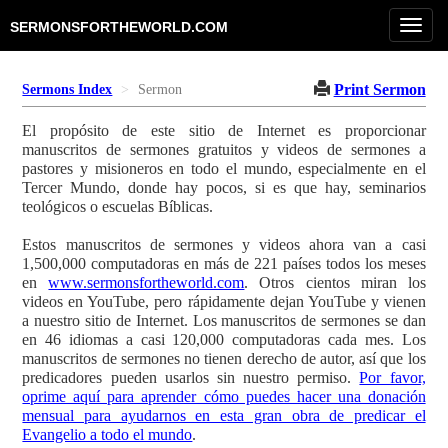
Toggl
SERMONSFORTHEWORLD.COM
navig
Print Sermon
Sermons Index
Sermon
El propósito de este sitio de Internet es proporcionar
manuscritos de sermones gratuitos y videos de sermones a
pastores y misioneros en todo el mundo, especialmente en el
Tercer Mundo, donde hay pocos, si es que hay, seminarios
teológicos o escuelas Bíblicas.
Estos manuscritos de sermones y videos ahora van a casi
1,500,000 computadoras en más de 221 países todos los meses
en
www.sermonsfortheworld.com
. Otros cientos miran los
videos en YouTube, pero rápidamente dejan YouTube y vienen
a nuestro sitio de Internet. Los manuscritos de sermones se dan
en 46 idiomas a casi 120,000 computadoras cada mes. Los
manuscritos de sermones no tienen derecho de autor, así que los
predicadores pueden usarlos sin nuestro permiso.
Por favor,
oprime aquí para aprender cómo puedes hacer una donación
mensual para ayudarnos en esta gran obra de predicar el
Evangelio a todo el mundo
.