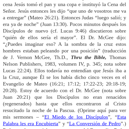
cena Jesús tomó el pan y una copa e instituyó la Cena del
Señor. Jesús entonces les dijo “que uno de vosotros me va
a entregar” (Mateo 26:21). Entonces Judas “luego salió; y
era ya de noche” (Juan 13:30). Pocos minutos después los
Discípulos de nuevo (cf. Lucas 9:46) discutieron sobre
“quién de ellos sería el mayor”. El Dr. McGee dijo:
“¿Puedes imaginar eso? A la sombra de la cruz estos
hombres estaban peleando por una posición” (traducción
de J. Vernon McGee, Th.D.,
Thru the Bible,
Thomas
Nelson Publishers, 1983, volumen IV, p. 345; nota sobre
Lucas 22:24). Ellos todavía no entendían que Jesús iba a
la Cruz, aunque Él se los había dicho cinco veces en el
Evangelio de Mateo (16:21; 17:12; 17:22-23; 20:18-19;
20:28). Estoy de acuerdo con el Dr. McGee (nota sobre
Juan 20:21) que los Discípulos no eran renacidos
(regenerados) hasta que ellos encontraron al Cristo
resucitado la noche de la Pascua. (Oprime aquí para ver
mis sermones – “
El Miedo de los Discípulos
”, “
Esta
Palabra les era Encubierta
” y “
La Conversión de Pedro
”.)