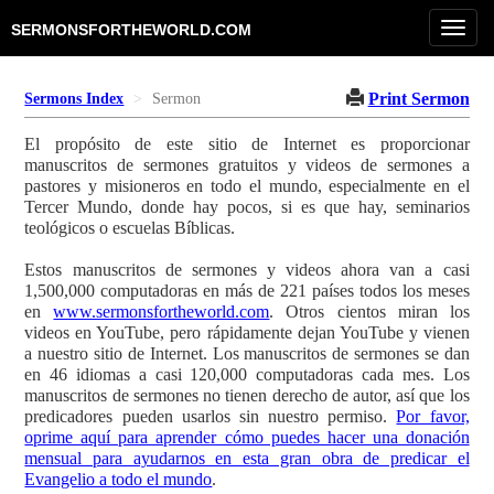
Toggl
SERMONSFORTHEWORLD.COM
navig
Print Sermon
Sermons Index
Sermon
El propósito de este sitio de Internet es proporcionar
manuscritos de sermones gratuitos y videos de sermones a
pastores y misioneros en todo el mundo, especialmente en el
Tercer Mundo, donde hay pocos, si es que hay, seminarios
teológicos o escuelas Bíblicas.
Estos manuscritos de sermones y videos ahora van a casi
1,500,000 computadoras en más de 221 países todos los meses
en
www.sermonsfortheworld.com
. Otros cientos miran los
videos en YouTube, pero rápidamente dejan YouTube y vienen
a nuestro sitio de Internet. Los manuscritos de sermones se dan
en 46 idiomas a casi 120,000 computadoras cada mes. Los
manuscritos de sermones no tienen derecho de autor, así que los
predicadores pueden usarlos sin nuestro permiso.
Por favor,
oprime aquí para aprender cómo puedes hacer una donación
mensual para ayudarnos en esta gran obra de predicar el
Evangelio a todo el mundo
.