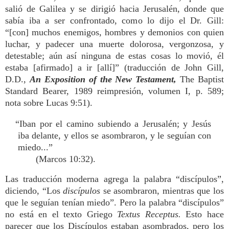
salió de Galilea y se dirigió hacia Jerusalén, donde que
sabía iba a ser confrontado, como lo dijo el Dr. Gill:
“[con] muchos enemigos, hombres y demonios con quien
luchar, y padecer una muerte dolorosa, vergonzosa, y
detestable; aún así ninguna de estas cosas lo movió, él
estaba [afirmado] a ir [allí]” (traducción de John Gill,
D.D.,
An Exposition of the New Testament,
The Baptist
Standard Bearer, 1989 reimpresión, volumen I, p. 589;
nota sobre Lucas 9:51).
“Iban por el camino subiendo a Jerusalén; y Jesús
iba delante, y ellos se asombraron, y le seguían con
miedo...”
(Marcos 10:32).
Las traducción moderna agrega la palabra “discípulos”,
diciendo, “Los
discípulos
se asombraron, mientras que los
que le seguían tenían miedo”. Pero la palabra “discípulos”
no está en el texto Griego
Textus Receptus.
Esto hace
parecer que los Discípulos estaban asombrados, pero los