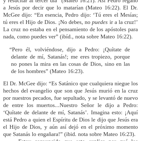
y resucitar al tercer día” (Mateo 16:21). Así Pedro regañó
a Jesús por decir que lo matarían (Mateo 16:22). El Dr.
McGee dijo: “En esencia, Pedro dijo: ‘Tú eres el Mesías;
tú eres el Hijo de Dios. ¡No debes, no
puedes
ir a la cruz!’
La cruz no estaba en el pensamiento de los apóstoles para
nada, como puedes ver” (ibíd., nota sobre Mateo 16:22).
“Pero él, volviéndose, dijo a Pedro: ¡Quítate de
delante de mí, Satanás!; me eres tropiezo, porque
no pones la mira en las cosas de Dios, sino en las
de los hombres” (Mateo 16:23).
El Dr. McGee dijo: “Es Satánico que cualquiera niegue los
hechos del evangelio que son que Jesús murió en la cruz
por nuestros pecados, fue sepultado, y se levantó de nuevo
de entre los muertos...Nuestro Señor le dijo a Pedro:
‘Quítate de delante de mí, Satanás’. Imagina esto: ¡Aquí
está Pedro a quien el Espíritu de Dios le dijo que Jesús era
el Hijo de Dios, y aún así dejó en el próximo momento
que Satanás lo engañara!” (ibid. nota sobre Mateo 16:23).