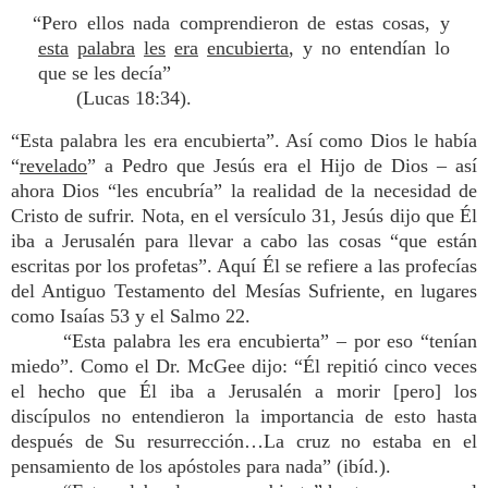
“Pero ellos nada comprendieron de estas cosas, y
esta
palabra
les
era
encubierta
, y no entendían lo
que se les decía”
(Lucas 18:34).
“Esta palabra les era encubierta”. Así como Dios le había
“
revelado
” a Pedro que Jesús era el Hijo de Dios – así
ahora Dios “les encubría” la realidad de la necesidad de
Cristo de sufrir. Nota, en el versículo 31, Jesús dijo que Él
iba a Jerusalén para llevar a cabo las cosas “que están
escritas por los profetas”. Aquí Él se refiere a las profecías
del Antiguo Testamento del Mesías Sufriente, en lugares
como Isaías 53 y el Salmo 22.
“Esta palabra les era encubierta” – por eso “tenían
miedo”. Como el Dr. McGee dijo: “Él repitió cinco veces
el hecho que Él iba a Jerusalén a morir [pero] los
discípulos no entendieron la importancia de esto hasta
después de Su resurrección…La cruz no estaba en el
pensamiento de los apóstoles para nada” (ibíd.).