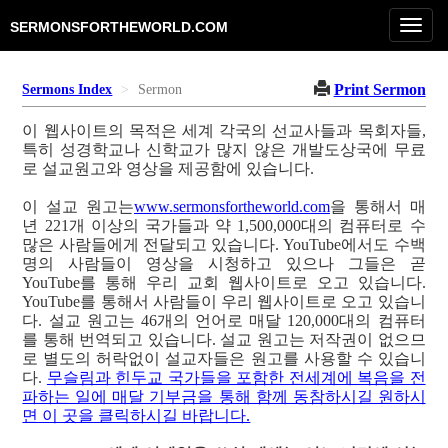
Toggl
SERMONSFORTHEWORLD.COM
navig
Print Sermon
Sermons Index
Sermon
이 웹사이트의 목적은 세계 각국의 선교사들과 목회자들,
특히 성경학교나 신학교가 많지 않은 개발도상국에 무료
로 설교원고와 영상을 제공함에 있습니다.
이 설교 원고는
www.sermonsfortheworld.com
을 통해서 매
년 221개 이상의 국가들과 약 1,500,000대의 컴퓨터로 수
많은 사람들에게 전달되고 있습니다. YouTube에서도 수백
명의 사람들이 영상을 시청하고 있으나 그들은 곧
YouTube를 통해 우리 교회 웹사이트로 오고 있습니다.
YouTube를 통해서 사람들이 우리 웹사이트로 오고 있습니
다. 설교 원고는 46개의 언어로 매달 120,000대의 컴퓨터
를 통해 번역되고 있습니다. 설교 원고는 저작권이 없으므
로 별도의 허락없이 설교자들은 원고를 사용할 수 있습니
다.
무슬림과 힌두교 국가들을 포함한 전세계에 복음을 전
파하는 일에 매달 기부금을 통해 함께 동참하시길 원하시
면 이 곳을 클릭하시길 바랍니다.