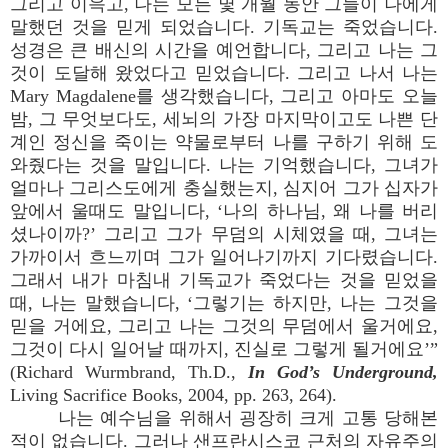
그리고 이윽고, 나는 모든 몇 개월 동안 그들이 나에게
말했던 것을 믿게 되었습니다. 기독교는 죽었습니다.
성경은 큰 배신의 시간을 예언합니다, 그리고 나는 그
것이 도달해 왔었다고 믿었습니다. 그리고 나서 나는
Mary Magdalene를 생각했습니다, 그리고 아마도 오늘
밤, 그 무엇보다도, 세뇌의 가장 마지막이고도 나쁜 단
계인 정신을 죽이는 약물로부터 나를 구하기 위해 도
와줬다는 것을 말입니다. 나는 기억했습니다, 그녀가
얼마나 그리스도에게 충실했는지, 심지어 그가 십자가
앞에서 울때도 말입니다, ‘나의 하나님, 왜 나를 버리
셨나이까?’ 그리고 그가 무덤의 시체였을 때, 그녀는
가까이서 흐느끼며 그가 일어나기까지 기다렸습니다.
그래서 내가 마침내 기독교가 죽었다는 것을 믿었을
때, 나는 말했습니다, ‘그렇기는 하지만, 나는 그것을
믿을 거에요, 그리고 나는 그것의 무덤에서 울거에요,
그것이 다시 일어날 때까지, 진실로 그렇게 될거에요’”
(Richard Wurmbrand, Th.D.,
In God’s Underground,
Living Sacrifice Books, 2004, pp. 263, 264).
나는 예수님을 위해서 굉장히 크게 고통 당해본
적이 없습니다. 그러나 샌프란시스코 근처의 자유주의