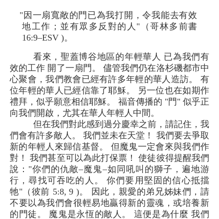
"因一扇寬敞的門已為我打開，令我能去有效
地工作；並有眾多反對的人"（哥林多前書
16:9–ESV )。
看來，聖蓋博谷地區的年輕華人 已為我們有
效的工作 開了一扇門。 儘管我們仍在洛杉磯都市中
心聚會，我們教會已經有許多年輕的華人造訪。 有
位年輕的華人已經信靠了耶穌。 另一位也在如期作
禮拜，似乎願意相信耶穌。 福音傳播的 "門" 似乎正
向我們開啟，尤其在華人年輕人中間。
但在我們對此感到過分慶幸之前，請記住，我
們會有許多敵人。 我們並未在天堂！ 我們要去爭取
新的年輕人來歸信基督。 但魔鬼一定會來與我們作
對！ 我們甚至可以為此打保票！ 使徒彼得提醒我們
說："你們的仇敵–魔鬼–如同吼叫的獅子，遍地游
行，尋找可吞吃的人。 你們要用堅固的信心抵擋
牠"（彼前 5:8, 9 )。 因此，親愛的弟兄姊妹們，請
不要以為我們會很輕易地贏得新的靈魂，或培養新
的門徒。 魔鬼是永恆的敵人。 這便是為什麼 我們