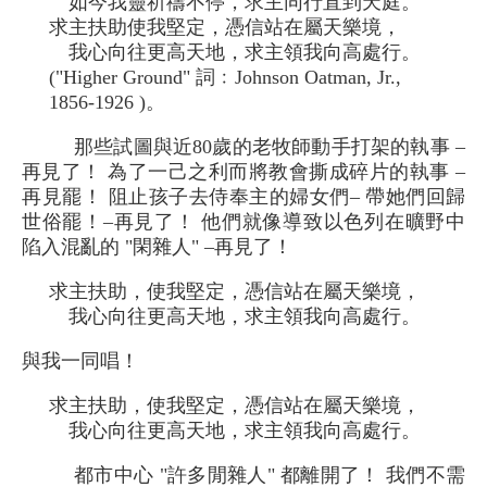
如今我靈祈禱不停，求主同行直到天庭。
求主扶助使我堅定，憑信站在屬天樂境，
我心向往更高天地，求主領我向高處行。
("Higher Ground" 詞﹕Johnson Oatman, Jr.,
1856-1926 )。
那些試圖與近80歲的老牧師動手打架的執事 –
再見了！ 為了一己之利而將教會撕成碎片的執事 –
再見罷！ 阻止孩子去侍奉主的婦女們– 帶她們回歸
世俗罷！–再見了！ 他們就像導致以色列在曠野中
陷入混亂的 "閑雜人" –再見了！
求主扶助，使我堅定，憑信站在屬天樂境，
我心向往更高天地，求主領我向高處行。
與我一同唱！
求主扶助，使我堅定，憑信站在屬天樂境，
我心向往更高天地，求主領我向高處行。
都市中心 "許多閒雜人" 都離開了！ 我們不需