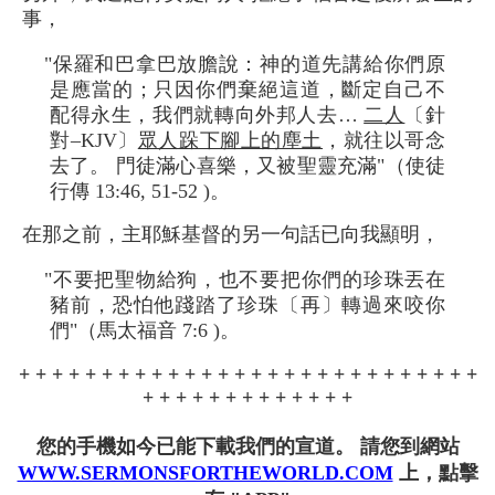
事，
"保羅和巴拿巴放膽說：神的道先講給你們原
是應當的；只因你們棄絕這道，斷定自己不
配得永生，我們就轉向外邦人去…
二人
〔針
對–KJV〕
眾人跺下腳上的塵土
，就往以哥念
去了。 門徒滿心喜樂，又被聖靈充滿"（使徒
行傳 13:46, 51-52 )。
在那之前，主耶穌基督的另一句話已向我顯明，
"不要把聖物給狗，也不要把你們的珍珠丟在
豬前，恐怕他踐踏了珍珠〔再〕轉過來咬你
們"（馬太福音 7:6 )。
+ + + + + + + + + + + + + + + + + + + + + + + + + + + +
+ + + + + + + + + + + + +
您的手機如今已能下載我們的宣道。 請您到網站
WWW.SERMONSFORTHEWORLD.COM
上，點擊