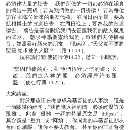
必須作大量的禱告。 我們所做的一切都必須在認真
的禱告中完成；要為我們做的一切祈禱！ 要為每位
訪客 和每位新來的朋友代禱。 在周日的早晨，要為
凱根博士的宣道禱告。在周日晚上，要為我的宣道
禱告。 禱告是基督賜給我們去征服我們的敵人魔鬼
的武器。 懇求神賜聖靈給我們，幫我們去傳播福
音，並照看好新來的朋友。 耶穌說，"天父豈不更將
聖靈 給求祂的人麼？"（路 11:13 )。
現在請打開 使徒行傳14:22，起立一同朗讀。
"堅固門徒的心，勸他們恆守所信的道；又
說：
我們進入神的國，必須經歷許多艱
難
"（使徒行傳 14:22 )。
大家請坐。
對於那些正在考慮成為基督徒的人來說，這是
一節關鍵的經句，"我們進入神的國，必須經歷許多
艱難"。 此處 "艱難" 一詞的希臘原文是 "thlipsis"，
其含義是 "壓力" 或 "麻煩"。 你周圍的非基督徒朋友
會向你施壓，讓你不要去教會。 甚至你的非基督徒