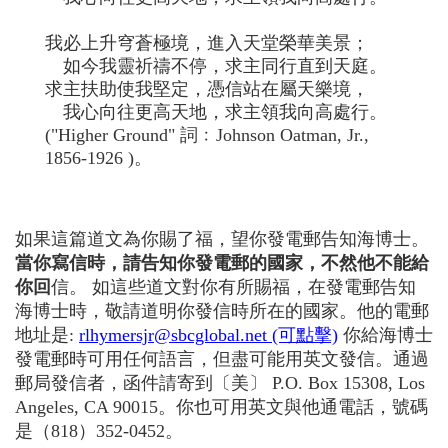
我必上升穹蒼極境，進入天堂榮華美景；
如今我靈祈禱不停，求主同行直到天庭。
求主扶助使我堅定，憑信站在屬天樂境，
我心向往更高天地，求主領我向高處行。
("Higher Ground" 詞﹕Johnson Oatman, Jr.,
1856-1926 )。
如果這篇道文為你賜了福，望你發電郵告知海博士。
當你寫信時，請告知你發電郵的國家，不然他不能給
你回
信。 如這些道文對你有所賜福，在發電郵告知
海博士時，敬請道明你發信時所在的國家。他的電郵
地址是:
rlhymersjr@sbcglobal.net (可點擊)
你給海博士
發電郵時可用任何語言，但盡可能用英文發信。通過
郵局發信者，函件請寄到〔美〕 P.O. Box 15308, Los
Angeles, CA 90015。你也可用英文與他通電話，號碼
是（818）352-0452。