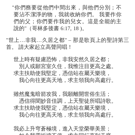
"你們務要從他們中間出來，與他們分別；不
要沾不潔淨的物，我就收納你們。 我要作你
們的父；你們要作我的兒女。這是全能的主
說的"（哥林多後書 6:17, 18 )。
"世上…非我…久居之都" – 那是歌頁上的聖詩第三
首。 請大家起立高聲同唱！
世上時有疑慮恐怖，非我安然久居之都；
別人或願宮室久住，我惟注目更高之處。
求主扶助使我堅定，憑信站在屬天樂境，
我心向往更高天地，求主領我向高處行。
雖然魔鬼暗箭攻我，我願離開世俗生活；
憑信得聞妙音佳調，上天聖徒所唱詩歌。
求主扶助使我堅定，憑信站在屬天樂境，
我心向往更高天地，求主領我向高處行。
我必上升穹蒼極境，進入天堂榮華美景；