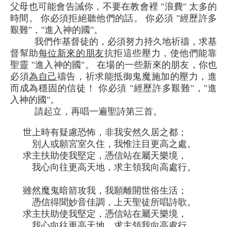
父母也可能會告誡你，不要在教會裡 "浪費" 太多的
時間。 你必須拒絕聽他們的話。 你必須 "經歷許多
艱難"，"進入神的國"。
我們作基督徒的，必須努力持久地祈禱，求基
督幫助
每位新來的朋友
抗拒這些壓力，使他們能靠
聖靈 "進入神的國"。 在場的一些新來的朋友，你也
必須
為自己
禱告，祈求能抵御鬼魔施加的壓力，進
而成為穩固的信徒！ 你必須 "經歷許多艱難"，"進
入神的國"。
請起立，再唱一遍聖詩第三首。
世上時有疑慮恐怖，非我安然久居之都；
別人或願宮室久住，我惟注目更高之處。
求主扶助使我堅定，憑信站在屬天樂境，
我心向往更高天地，求主領我向高處行。
雖然魔鬼暗箭攻我，我願離開世俗生活；
憑信得聞妙音佳調，上天聖徒所唱詩歌。
求主扶助使我堅定，憑信站在屬天樂境，
我心向往更高天地，求主領我向高處行。