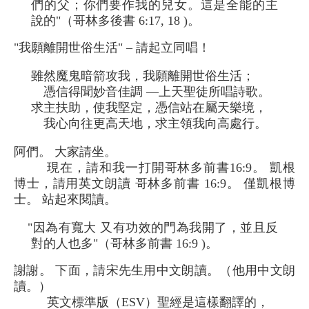
們的父；你們要作我的兒女。這是全能的主
說的"（哥林多後書 6:17, 18 )。
"我願離開世俗生活" – 請起立同唱！
雖然魔鬼暗箭攻我，我願離開世俗生活；
憑信得聞妙音佳調 —上天聖徒所唱詩歌。
求主扶助，使我堅定，憑信站在屬天樂境，
我心向往更高天地，求主領我向高處行。
阿們。 大家請坐。
現在，請和我一打開哥林多前書16:9。 凱根
博士，請用英文朗讀 哥林多前書 16:9。 僅凱根博
士。 站起來閱讀。
"因為有寬大 又有功效的門為我開了，並且反
對的人也多"（哥林多前書 16:9 )。
謝謝。 下面，請宋先生用中文朗讀。（他用中文朗
讀。）
英文標準版（ESV）聖經是這樣翻譯的，