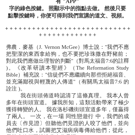
有 "APP"
字的綠色按鍵。 照顯示中的指點去做。 然後只要
點擊按鍵時，你便可得到我們宣講的道文、視頻。
+ + + + + + + + + + + + + + + + + + + + + + + + + + + +
+ + + + + + + + + + + + +
弗農．麥基（J. Vernon McGee）博士說："我們不應
把聖潔的東西拿給狗，也不要把珍珠撒在野豬前；
對此我們應做出理智的判斷"（對馬太福音7:6的註釋
)。《改革研讀本聖經》（The Reformation Study
Bible）補充說："信徒們不應繼續向那些拒絕福音、
並充滿鄙視與輕蔑的人傳道"（有關馬太福音7:6 的
詮注 )。
我在街頭佈道時認清了這條真理。 我本人曾
多年在街頭宣道。 據我所知，這類活動帶來了極少
獲得轉變的人。 我在洛杉磯街頭宣道多年，僅贏得
了兩人。 一次，在一場 同性戀遊行 中，我們的成
員去〔作見證〕但聽他們見證的人咬了他們，並向
他們吐口水，試圖把艾滋病病毒傳給他們；從此，