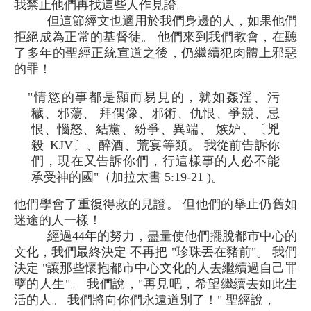
我禁止他們再找這些人作見證。
但這節經文也適用於我們身邊的人，如果他們
拒絕成為正常的基督徒。 他們來到我們教會，在聽
了多年的聖經正統宣道之後，仍繼續犯肉體上邪惡
的罪！
"情慾的事都是顯而易見的，就如姦淫、污
穢、邪蕩、 拜偶像、邪術、仇恨、爭競、忌
恨、惱怒、結黨、紛爭、異端、 嫉妒、〔兇
殺–KJV〕、醉酒、荒宴等類。 我從前告訴你
們，現在又告訴你們，行這樣事的人必不能
承受神的國"（加拉太書 5:19-21 )。
他們學會了重復得救的見證。 但他們的舉止仍舊如
迷途的人一樣！
經過44年的努力，盡量使他們擺脫都市中心的
文化，我們最終決定 不再把 "珍珠丟在豬前"。 我們
決定 "讓那些懷抱都市中心文化的人去繼續過自己罪
孽的人生"。 我們說，"再見吧，希望繼續去如此生
活的人。 我們將向你們永遠道別了！" 聖經說，