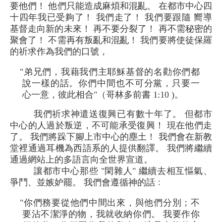
要他們！ 他們只能造成麻煩和混亂。 在都市中心四
十四年我已受夠了！ 我們走了！ 我們要跟隨 嚮導
基督走向新的未來！ 再不要分裂了！ 再不需秘密的
聚會了！ 不需再有叛亂和混亂！ 我們要將使徒保羅
的祈求作為我們的口號，
"弟兄們，我藉我們主耶穌基督的名勸你們都
說一樣的話。你們中間也不可分黨，只要一
心一意，彼此相合"（哥林多前書 1:10 )。
我們祈求神遣送復興已有數十年了。 但都市
中心的人過於叛逆，不可能承受復興！ 現在他們走
了。 我們將跺下腳上市中心的塵土！ 我們會在新教
堂裡通過耳機為西語系的人提供翻譯。 我們將繼續
通過網站上的多語言向全世界宣道。
讓都市中心那些 "閑雜人" 繼續去相互慪氣、
爭鬥、並嫉妒罷。 我們會遵循神的話﹕
"你們務要從他們中間出來，與他們分別；不
要沾不潔淨的物，我就收納你們。 我要作你