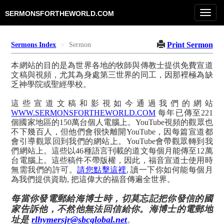
Toggl
SERMONSFORTHEWORLD.COM
navig
Print Sermon
Sermons Index
Sermon
本網站的目的是為世界各地的牧師與傳教士提供免費宣道
文稿與視頻，尤其為身處第三世界的同工，因那裡極為缺
乏神學院或聖經學校。
這些宣道文稿和影視如今通過我們的網站
WWW.SERMONSFORTHEWORLD.COM
每年已傳至221
個國家地區的150萬台個人電腦上。YouTube視頻的觀眾也
不下幾百人，但他們會很快離開YouTube，因每篇宣道都
會引導觀眾回到我們的網站上。YouTube會帶觀眾轉到我
們網站上。這些以46種語言刊載的道文每個月能傳至12萬
台電腦上。這些稿件不帶版權，因此，福音宣道士使用時
無需我們的許可。
請您點擊這裡
, 讀一下你如何能每個月
為我們提供資助, 把這偉大的福音傳遍全世界。
每當你發電郵給海博士時，切莫忘記把你發信的國
家告訴他，不然他無法回信給你。海博士的電郵地
址是
rlhymersjr@sbcglobal.net
。