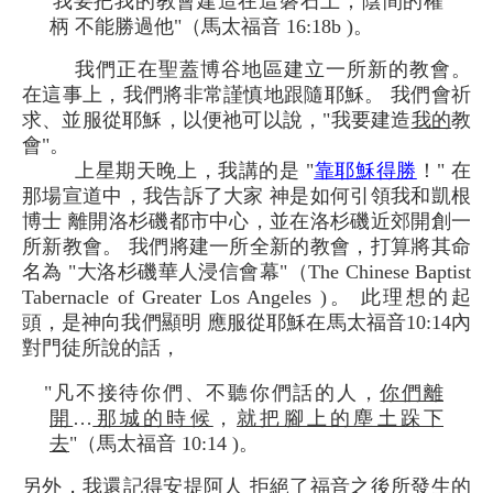
"我要把我的教會建造在這磐石上；陰間的權
柄 不能勝過他"（馬太福音 16:18b )。
我們正在聖蓋博谷地區建立一所新的教會。
在這事上，我們將非常謹慎地跟隨耶穌。 我們會祈
求、並服從耶穌，以便祂可以說，"我要建造
我的
教
會"。
上星期天晚上，我講的是 "
靠耶穌得勝
！" 在
那場宣道中，我告訴了大家 神是如何引領我和凱根
博士 離開洛杉磯都市中心，並在洛杉磯近郊開創一
所新教會。 我們將建一所全新的教會，打算將其命
名為 "大洛杉磯華人浸信會幕"（The Chinese Baptist
Tabernacle of Greater Los Angeles )。 此理想的起
頭，是神向我們顯明 應服從耶穌在馬太福音10:14內
對門徒所說的話，
"凡不接待你們、不聽你們話的人，
你們離
開
…
那城的時候
，
就把腳上的塵土跺下
去
"（馬太福音 10:14 )。
另外，我還記得安提阿人 拒絕了福音之後所發生的