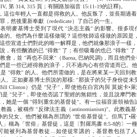
版，卷 IV, 第 314, 315 頁；有關路加福音 15:11-19的註釋)。
，這位年輕人一直都是得救的人。他反叛了，並長期過着
然後重新奉獻（rededicate）了自己的一生。
明麥基博士受到了現代 "決志主義" 的影響。很多現代
一比喻的。他們為什麼這樣做呢？這些牧師這樣做的原因是，
這些宣道士們對此的唯一解釋是，他們就像那浪子一樣
有些酗酒的已 "得救" 了；有些吸毒的也已 "得救" 了
教會，並 "再也不回來"（Barna, 巴納民調)，而且他們全
們是一些已經得救的浪子，只不過內心有些背道而已。
是 "得救" 的人。他們所需做的，是在將來某一天回到
人。正如麥基博士所說的那樣: "那孩子的兒子身份從未
ill Clinton）仍是 "兒子"，即使他在白宮內與 莫妮
，仍是 "兒子"，即使他否認了聖經的無錯性，並且說摩
她是一個 "得到重生的基督徒"。有一位福音派領袖告誡
，被稱作 "反律法主義（antinomianism)"。此
女。他們被稱為所謂的 "世俗基督徒"。但馬丁•羅伊-瓊斯博士（
體的人」稱為「世俗」基督徒，這是〔對羅馬書 8:5-8的〕
可能被列為基督教徒…如使徒常講的，基督教包括了人本