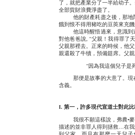
了，就把產業分了一半給幼子。
全部貲財浪費淨盡了。
他的財產耗盡之後，那地
餓到恨不得用豬吃的豆莢來充饑
他這時醒悟過來，意識到
對他爸爸說, "父親！我得罪了
父親那裡去。正來的時候，他父
親還殺了牛犢，預備筵席。父親
"因為我這個兒子是死
那便是故事的大意了。現
含義。
I. 第一，許多現代宣道士對此
我很不願這樣說，弗農•麥基博
描述的並非罪人得到拯救…在我
到父家，而且有那麼一天兒子會說,「我