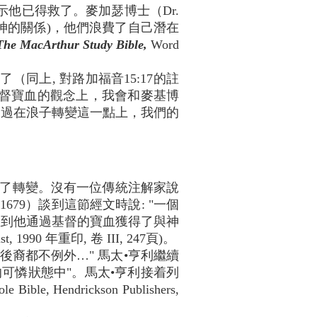
示他已得救了。麥加瑟博士（Dr.
主父神的關係)，他們浪費了自己潛在
The MacArthur Study Bible,
Word
（同上, 對路加福音15:17的註
基督寶血的觀念上，我會和麥基博
不過在浪子轉變這一點上，我們的
了轉變。沒有一位傳統注解家說
-1679）談到這節經文時說: "一個
直到他通過基督的寶血獲得了與神
st, 1990 年重印, 卷 III, 247頁)。
的後裔都不例外…" 馬太•亨利繼續
的可憐狀態中"。馬太•亨利接着列
, Hendrickson Publishers,