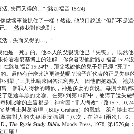
, 失而又得的…" (路加福音 15:24)。
做壞事被抓住了一樣！然後, 他脫口說道: "但那不是這
已。" 然後我對他念到：
復活，失而又得的…。"
說他是「死」的。他本人的父親說他已「失喪」。既然
果你看看麥基博士的注解，你會發現他對路加福音15:2
路加福音15:24中，那父親說他的兒子是已經 "死了" –既
喪" 的。還能有什麽比這更清楚呢？浪子所代表的正是失喪
中列舉了三則比喻來回答法利賽人，因他們抱怨說，祂與罪人
明當一個罪人得救的時候，神是多麼的喜悅。每則比喻都
述了迷途羊羔的比喻。在第8到第10節中，祂講了遺失硬幣
比喻的主旨都是，神會因 "罪人悔改"（路15:7, 10
不同意麥基博士與葛培理（Billy Graham）的觀點。萊利
這章書對人的失喪境況強調了八次，在第4 [兩次]、6、8
.D.,
The Ryrie Study Bible,
Moody Press, 1978, 第1
全正確！