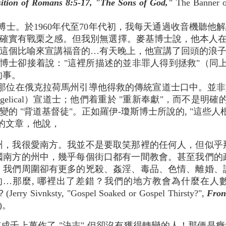
ition of Romans 8:5-17, "The Sons of God,"
The Banner 
博士。於1960年代至70年代初，我每天通過收音機聽他
確實有戰栗之感。但我別無選擇。麥基博士說，他本人在許
這個比喻來宣講福音的…有天晚上，他宣講了回頭的浪
麥基博士卻接着說："這裡所描述的並非罪人得到拯救"（同上
的事。
那位在俄克拉荷馬州引導他得救的傳統宣道士口中。並非
ngelical）宣道士；他們着重於 "重新奉獻"，而不是明確
的 "背道基督徒"。正如羅伊-瓊斯博士所說的, "這些
的文章，他說，
州，我很愛南方。我並不是要取笑那裡的任何人，但似乎
國南方的州中，幾乎每個街口都有一間教會。甚至我們的
，我們周圍卻有更多的兇殺、姦淫、毒品、色情、離婚、
有的…那麼, 哪裡出了差錯？我們的地方教會為什麼在人
Sivnksty, "Gospel Soaked or Gospel Thirsty?",
Fron
)。
有成千上萬作了
"
決志
"
但卻沒有獲得轉變的人
！那便是癥