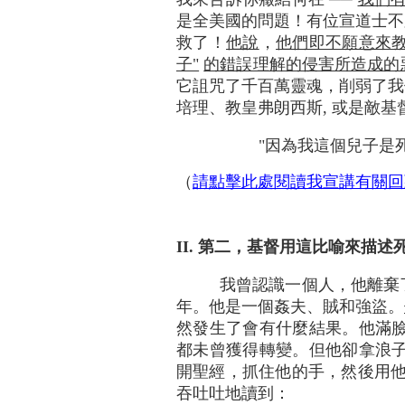
是全美國的問題！有位宣道士不
救了！
他說
，
他們即不願意來
子"
的錯誤理解的侵害所造成的
它詛咒了千百萬靈魂，削弱了我
培理、教皇弗朗西斯, 或是敵
"因為我這個兒子是死
（
請點擊
此處
閱讀我宣講有關回
II. 第二，基督用這比喻來描
我曾認識一個人，他離棄
年。他是一個姦夫、賊和強盜。
然發生了會有什麼結果。他滿臉
都未曾獲得轉變。但他卻拿浪子
開聖經，抓住他的手，然後用他的
吞吐吐地讀到：