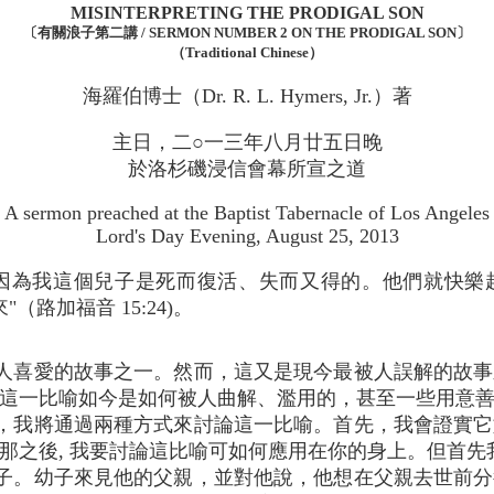
MISINTERPRETING THE PRODIGAL SON
〔有關浪子第二講 / SERMON NUMBER 2 ON THE PRODIGAL SON〕
（Traditional Chinese）
海羅伯博士（Dr. R. L. Hymers, Jr.）著
主日，二○一三年八月廿五日晚
於洛杉磯浸信會幕所宣之道
A sermon preached at the Baptist Tabernacle of Los Angeles
Lord's Day Evening, August 25, 2013
"因為我這個兒子是死而復活、失而又得的。他們就快樂
來"（路加福音 15:24)。
人喜愛的故事之一。然而，這又是現今最被人誤解的故事
這一比喻如今是如何被人曲解、濫用的，甚至一些用意
，我將通過兩種方式來討論這一比喻。首先，我會證實它
那之後, 我要討論這比喻可如何應用在你的身上。但首先
子。幼子來見他的父親，並對他說，他想在父親去世前分