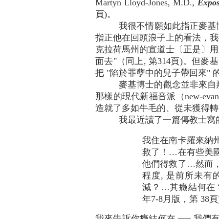
Martyn Lloyd-Jones, M.D.,
Expos
頁)。
我很不情願如此指正麥基
指正他在回頭浪子上的看法，我
克拉荷馬州的宣道士〔正是〕用
面去"（同上, 第314頁)。但
把 "陷於罪孽中的兒子帶回來" 
麥基博士的觀念並非來自
那樣的現代新福音派（new-eva
造就了多如牛毛的、從未獲得轉變
我最近讀了一篇傳教士寫
我住在南卡羅來納
救了！…在有些美
他們得救了…然而
程度, 是前所未
減？…其癥結何在？(Jerry 
年7-8月版，第 38頁
我來告訴你癥結何在 ──
我們