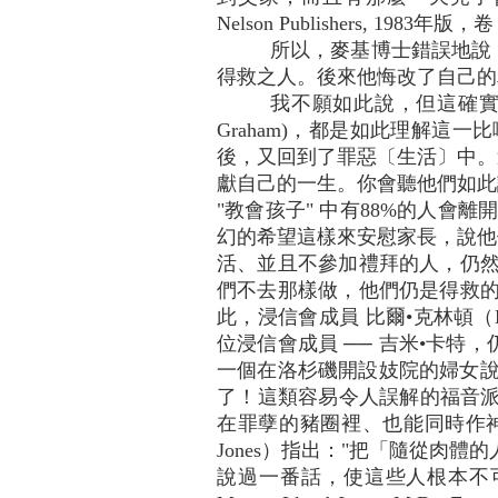
Nelson Publishers, 1983年
所以，麥基博士錯誤地說
得救之人。後來他悔改了自己的罪，
我不願如此說，但這確實表
Graham)，都是如此理解這
後，又回到了罪惡〔生活〕中。
獻自己的一生。你會聽他們如此說，
"教會孩子" 中有88%的人會離開
幻的希望這樣來安慰家長，說他
活、並且不參加禮拜的人，仍然
們不去那樣做，他們仍是得救的
此，浸信會成員 比爾•克林頓（B
位浸信會成員 ── 吉米•卡特
一個在洛杉磯開設妓院的婦女說，
了！這類容易令人誤解的福音派教義
在罪孽的豬圈裡、也能同時作神的兒
Jones）指出："把「隨從肉
說過一番話，使這些人根本不