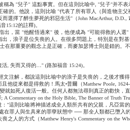
稱為 "兒子" 這點事實。但在這則比喻中, "兒子"并不表
這一點上是正確的。他說，這則比喻 "代表了所有罪人（與造物
擇了醉生夢死的邪惡生活"（John MacArthur, D.D.,
路加福音15:12的註釋)。
，當 "他醒悟過來" 後，他便成為 "可能得救的人選" 了
指出，浪子是位失喪的人。在很多問題上，特別是在對
士在那重要的觀念上是正確，而麥加瑟博士則是錯的。
, 失而又得的…" (路加福音 15:24)。
經文注解，都說這則比喻中的浪子是失喪的，之後才獲得
他從來都是得救的！馬太•普爾（Matthew Poole, 1624
變就如死人復活一般。任何人都無法尋到真正的歡快，
entary on the Holy Bible, The Banner of Truth Tru
14）說："這則比喻將神描述成全人類所共有的父親，凡亞當
處在罪人與生具來的罪孽狀態中 ── 那全人類都已墮入
thew Henry's Commentary on the Whole Bible
。