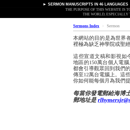
►
SERMON MANUSCRIPTS
IN 46 LANGUAGES
THE PURPOSE OF THIS WEBSITE IS
THE WORLD, ESPECIALLY 
Sermons Index
Sermon
本網站的目的是為世界
裡極為缺乏神學院或聖
這些宣道文稿和影視如
地區的150萬台個人電腦
都會引導觀眾回到我們的
傳至12萬台電腦上。這
你如何能每個月為我們提
每當你發電郵給海博
郵地址是
rlhymersjr@s