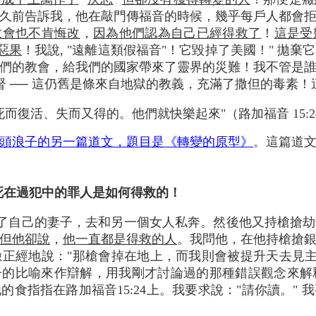
久前告訴我，他在敲門傳福音的時候，幾乎每戶人都會
教會也不肯悔改
，
因為他們認為自己已經得救了
！
這是受
惡果
！我說, "遠離這類假福音"！它毀掉了美國！" 拋
們的教會，給我們的國家帶來了靈界的災難！我不管是誰提
基督 ── 這仍舊是條來自地獄的教義，充滿了撒但的毒素
而復活、失而又得的。他們就快樂起來"（路加福音 15:2
頭浪子的另一篇道文，題目是《轉變的原型》
。這篇道
述死在過犯中的罪人是如何得救的！
了自己的妻子，去和另一個女人私奔。然後他又持槍搶劫
但他卻說
，
他一直都是得救的人
。我問他，在他持槍搶
正經地說："那槍會掉在地上，而我則會被提升天去見主
的比喻來作辯解，用我剛才討論過的那種錯誤觀念來解釋
食指指在路加福音15:24上。我要求說："請你讀。"