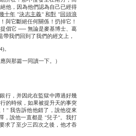
拒絕他，因為他們認為自己已經得
幾十年
"
決志主義
"
和對
"
回頭浪
棄它！與它斷絕任何關係！扔掉它！
倡它 ── 無論是麥基博士、葛
！這帶我們回到了我們的經文上，
4)。
文應與那篇一同讀一下。）
銀行，并因此在監獄中蹲過好幾
銀行的時候，如果被提升天的事突
！" 我告訴他他錯了，說他從來
，說他一直都是 "兒子"。我打
 我要求了至少三四次之後，他才吞