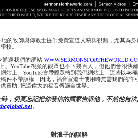
sermonsfortheworld.com
Sermon Videos
Em
 TO PROVIDE FREE SERMON MANUSCRIPTS AND SERMON VIDEOS TO PAST
THE THIRD WORLD, WHERE THERE ARE FEW IF ANY THEOLOGICAL SEMIN
各地的牧師與傳教士提供免費宣道文稿與視頻，尤其為身
經學校。
今通過我們的網站
WWW.SERMONSFORTHEWORLD.C
上。YouTube視頻的觀眾也不下幾百人，但他們會很快離開
網站上。YouTube會帶觀眾轉到我們網站上。這些以46
些稿件不帶版權，因此，福音宣道士使用時無需我們的許
供資助, 把這偉大的福音傳遍全世界。
士時，切莫忘記把你發信的國家告訴他，不然他無法
bcglobal.net
。
對浪子的誤解