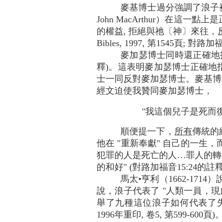
麥基博士過分強調了浪子被
John MacArthur）在
的權益, 拒絕與祂〔神〕來往，反而選
Bibles, 1997, 第1545頁; 對
麥加瑟博士同時還正確地指出
釋)。這表明麥加瑟博士正確地
士一同反對麥加瑟博士。麥基博
經文迫使我贊同麥加瑟博士，
"我這個兒子是死而復活
順便提一下，
所有
傳統的
他在 "重新奉獻" 自己的一生，而且
犯罪的人是死亡的人…罪人的轉
的和好" (對路加福音15:24的註釋; A Comm
馬太•亨利（1662-17
說，浪子代表了 "人類一員，現
舉了九種這位浪子如何代表了失喪之人的方式（Mat
1996年重印, 卷5, 第599-600頁)