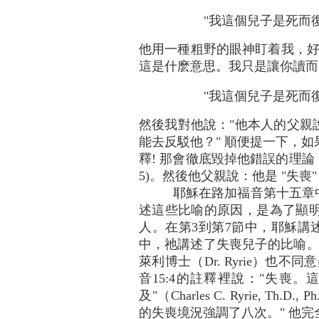
"我這個兒子是死而復活
他用一種粗野的眼神盯着我，好像
這是什麽意思。我只是讓你讀而
"我這個兒子是死而
然後我對他說："他本人的父親
能去反駁他？" 順便提一下，如
釋! 那會徹底毀掉他錯誤的理論！在
5)。然後他父親說：他是 "失
耶穌在路加福音第十五章
述這些比喻的原因，是為了顯
人。在第3到第7節中，耶穌講
中，祂講述了失喪兒子的比喻。每則
萊利博士（Dr. Ryrie）也
音15:4的註釋裡說："失喪。
及"（Charles C. Ryrie, Th.D., Ph
的失喪境況強調了八次。" 他完