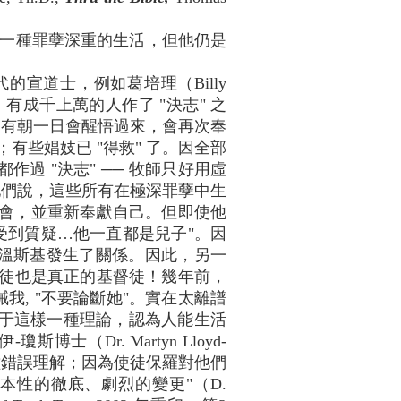
一種罪孽深重的生活，但他仍是
的宣道士，例如葛培理（Billy
有成千上萬的人作了 "決志" 之
，有朝一日會醒悟過來，會再次奉
；有些娼妓已 "得救" 了。因全部
都作過 "決志" ── 牧師只好用虛
他們說，這些所有在極深罪孽中生
教會，並重新奉獻自己。但即使他
受到質疑…他一直都是兒子"。因
卡•萊溫斯基發生了關係。因此，另一
門教徒也是真正的基督徒！幾年前，
我, "不要論斷她"。實在太離譜
教義基于這樣一種理論，認為人能生活
Dr. Martyn Lloyd-
一種錯誤理解；因為使徒保羅對他們
性的徹底、劇烈的變更"（D.