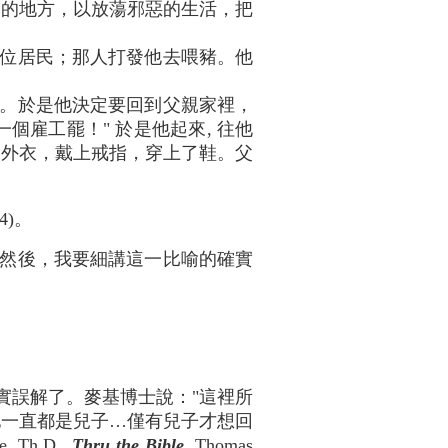
遠的地方，以放蕩邪惡的生活，把
位居民；那人打發他去喂豬。他
。於是他決定要回到父親家裡，
個雇工罷！" 於是他起來, 往他
的外衣，戴上戒指，穿上了鞋。父
4)。
然後，我要細講這一比喻的確實
但他確實誤解了。麥基博士說："這裡所
他一直都是兒子…僅有兒子才想回
Th.D.,
Thru the Bible,
Thomas