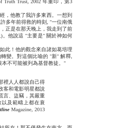
of Truth Trust, 2002 年重印，第3
解經，他教了我許多東西。一想到
多年前得救的時刻, "一位南俄
子，正是在那天晚上，我走到了前
)。他說這 "主要是" 關於神如何
如此！他的觀念來自諸如葛培理
的轉變。對這個比喻的 "新" 解釋,
人根本不可能被列為基督教徒。"
那裡人人都說自己得
政客和電影明星都說
謊言、盜竊，其嚴重
數以及範疇上都在衰
tline
Magazine, 2013
結所在！那不僅發生在南方，而