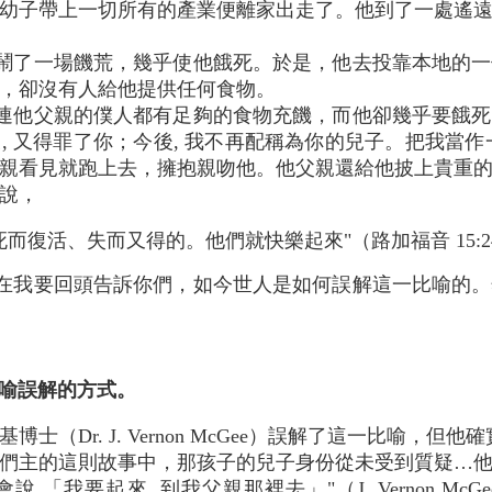
幼子帶上一切所有的產業便離家出走了。他到了一處遙
鬧了一場饑荒，幾乎使他餓死。於是，他去投靠本地的一
，卻沒有人給他提供任何食物。
連他父親的僕人都有足夠的食物充饑，而他卻幾乎要餓死
天, 又得罪了你；今後, 我不再配稱為你的兒子。把我當作一
親看見就跑上去，擁抱親吻他。他父親還給他披上貴重
說，
而復活、失而又得的。他們就快樂起來"（路加福音 15:2
在我要回頭告訴你們，如今世人是如何誤解這一比喻的。
比喻誤解的方式。
士（Dr. J. Vernon McGee）誤解了這一比喻，
們主的這則故事中，那孩子的兒子身份從未受到質疑…
要起來, 到我父親那裡去」"（J. Vernon McGee, 