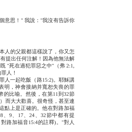
個意思！" 我說："我沒有告訴你
他本人的父親都這樣說了，你又怎
4沒有提出任何注解！因為他無法解
 "死在過犯罪惡之中"（弗 2:1,
的罪人！
一起吃飯（路15:2)。耶穌講
表明，神會接納并寬恕失喪的罪
的比喻。然後，在第11到32節
,24）而大大歡喜。很奇怪，甚至連
博士在這點上是正確的。他在對路加福
、9、17、24、32節中都有提
576頁；對路加福音15:4的註釋)。"對人