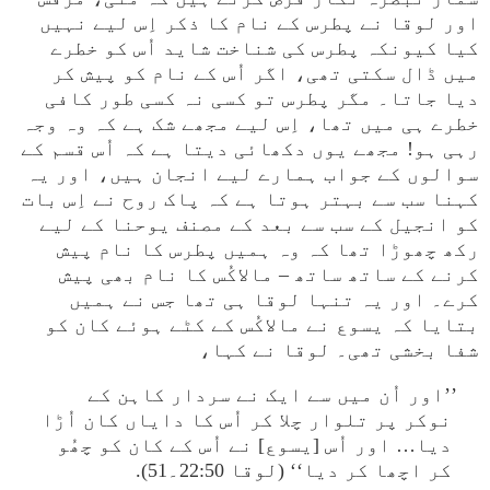
اور لوقا نے پطرس کے نام کا ذکر اِس لیے نہیں
کیا کیونکہ پطرس کی شناخت شاید اُس کو خطرے
میں ڈال سکتی تھی، اگر اُس کے نام کو پیش کر
دیا جاتا۔ مگر پطرس تو کسی نہ کسی طور کافی
خطرے ہی میں تھا، اِس لیے مجھے شک ہے کہ وہ وجہ
رہی ہو! مجھے یوں دکھائی دیتا ہے کہ اُس قسم کے
سوالوں کے جواب ہمارے لیے انجان ہیں، اور یہ
کہنا سب سے بہتر ہوتا ہے کہ پاک روح نے اِس بات
کو انجیل کے سب سے بعد کے مصنف یوحنا کے لیے
رکھ چھوڑا تھا کہ وہ ہمیں پطرس کا نام پیش
کرنے کے ساتھ ساتھ – مالاکُس کا نام بھی پیش
کرے۔ اور یہ تنہا لوقا ہی تھا جس نے ہمیں
بتایا کہ یسوع نے مالاکُس کے کٹے ہوئے کان کو
شفا بخشی تھی۔ لوقا نے کہا،
’’اور اُن میں سے ایک نے سردار کاہن کے
نوکر پر تلوار چلا کر اُس کا دایاں کان اُڑا
دیا… اور اُس [یسوع] نے اُس کے کان کو چھُو
کر اچھا کر دیا‘‘ (لوقا 22:50۔51).