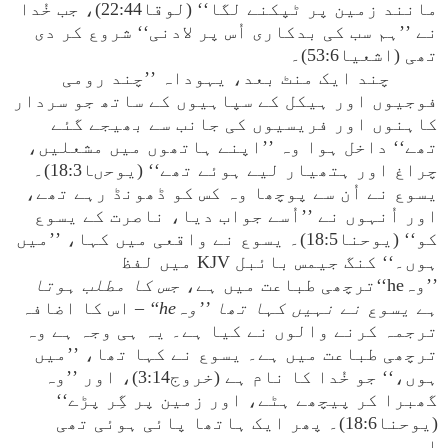
مانند زمین پر ٹپکنے لگا‘‘ (لوقا22:44)، جب خُدا
نے ’’ہم سب کی بدکاری اُس پر لادنی‘‘ شروع کر دی
تھی (اشعیا53:6)۔
چند ایک منٹ بعد، یہوداہ ’’چند رومی
فوجیوں اور ہیکل کے سپاہیوں کے ساتھ جو سردار
کاہنوں اور فریسیوں کی جانب سے بھیجے گئے
تھے‘‘ داخل ہوا وہ ’’اپنے ہاتھوں میں مشعلیں،
چراغ اور ہتھیار لیے ہوئے تھے‘‘ (یوحںا18:3)۔
یسوع نے اُن سے پوچھا وہ کس کو ڈھونڈ رہے تھے،
اور اُنہوں نے ’’اُسے جواب دیا، ناصرت کے یسوع
کو‘‘ (یوحنا18:5)۔ یسوع نے واقعی میں کہا، ’’میں
ہوں۔‘‘ کنگ جیمس بائبل KJV میں لفظ
’’وہhe‘‘ترچھی طباعت میں ہے،
جس کا مطلب ہوتا
ہے یسوع نے نہیں کہا تھا ’’وہhe‘‘
– اس کا اضافہ
ترجمہ کرنے والوں نے کیا ہے۔ یہ ہی وجہ ہے وہ
ترچھی طباعت میں ہے۔ یسوع نے کہا تھا، ’’میں
ہوں،‘‘ جو خُدا کا نام ہے (خروج3:14)، اور ’’وہ
گھبرا کر پیچھے ہٹے، اور زمین پر گِر پڑے‘‘
(یوحنا18:6)۔ پھر ایک ہاتھا پائی ہوئی تھی
اور،