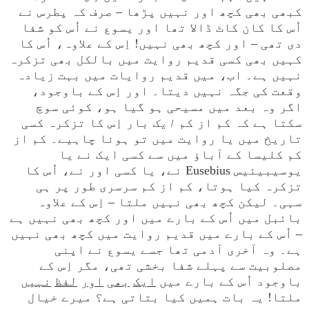
کبھی بھی کچھ اور نہیں پڑھا – صرف کہ پطرس نے
اُس کا کان کاٹ ڈالا تھا اور یسوع نے اُس کو شفا
دی تھی – اور کچھ بھی نہیں! اِس کے علاوہ، اُس کا
کہیں بھی کسی قدیم روایت میں بالکل بھی تزکرہ
نہیں ہے۔ اب، میں قدیم روایات میں بہت زیادہ
وقعت کی جگہ نہیں دیتا۔ اور اِس کے باوجود،
اگر وہ بعد میں مسیحی ہو گیا ہو، کوئی سوچ
سکتا ہے کہ کم از کم
ایک
بار اِس کا تزکرہ کسی
تاریخ میں یا روایت میں تو ہونا چاہیے۔ کم از
کم کلیسا کے آباؤ میں سے کسی ایک نے یا
یوسیبیئیس Eusebius نے، یا کسی اور نے، اُس کا
تزکرہ کیا ہوتا، کم از کم سرسری طور پر ہی
سہی۔ لیکن کچھ بھی نہیں ملتا – اِس کے علاوہ
بائبل میں اُس کے بارے میں اور کچھ بھی نہیں ہے
– اُس کے بارے میں قدیم روایت میں کچھ بھی نہیں
ہے۔ وہ آخری آدمی تھا جسے یسوع نے اپنی
مصلوبیت سے پہلے شفا بخشی تھی، مگر اِس کے
باوجود اُس کے بارے میں
ایک
بھی
اور
لفظ
نہیں
ملتا! یہ بات ہمیں کیا بتاتی ہے؟ میرے خیال