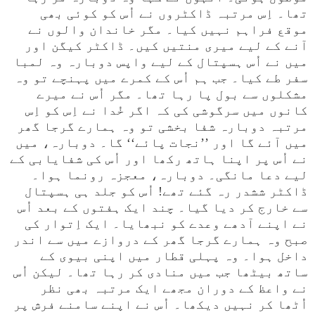
تھا۔ اِس مرتبہ ڈاکٹروں نے اُس کو کوئی بھی
موقع فراہم نہیں کیا۔ مگر خاندان والوں نے
آنے کے لیے میری منتیں کیں۔ ڈاکٹر کیگن اور
میں نے اُس ہسپتال کے لیے واپس دوبارہ وہ لمبا
سفر طے کیا۔ جب ہم اُس کے کمرے میں پہنچے تو وہ
مشکلوں سے بول پا رہا تھا۔ مگر اُس نے میرے
کانوں میں سرگوشی کی کہ اگر خُدا نے اِس کو اِس
مرتبہ دوبارہ شفا بخشی تو وہ ہمارے گرجا گھر
میں آئے گا اور ’’نجات پائے‘‘ گا۔ دوبارہ، میں
نے اُس پر اپنا ہاتھ رکھا اور اُس کی شفایابی کے
لیے دعا مانگی۔ دوبارہ، معجزہ رونما ہوا۔
ڈاکٹر ششدر رہ گئے تھے! اُس کو جلد ہی ہسپتال
سے خارج کر دیا گیا۔ چند ایک ہفتوں کے بعد اُس
نے اپنے آدھے وعدے کو نبھایا۔ ایک اِتوار کی
صبح وہ ہمارے گرجا گھر کے دروازے میں سے اندر
داخل ہوا۔ وہ پہلی قطار میں اپنی بیوی کے
ساتھ بیٹھا جب میں منادی کر رہا تھا۔ لیکن اُس
نے واعظ کے دوران مجھے ایک مرتبہ بھی نظر
اُٹھا کر نہیں دیکھا۔ اُس نے اپنے سامنے فرش پر