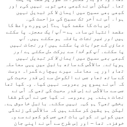
تھا۔ لیکن اُس نے کبھی بھی توبہ نہیں کی، اور
کبھی بھی مسیح میں ایمان لا کر تبدیل نہیں
ہوا۔ اُس نے آخر تک مسیح کی مزاحمت کی۔
اِس بات کا مقصد کیا ہے؟ اِس پورے واعظ کا
مقصد انتہائی سادہ ہے –
آپ ایک معجزہ پا سکتے
ہیں اور غیر نجات یافتہ ہو سکتے ہیں۔ آپ
دعاؤں کے جوابات پا سکتے ہیں اور نجات نہیں
پا سکتے۔ آپ کو خُدا سے برکت مل سکتی ہے اور
کبھی بھی مسیح میں ایمان لا کر تبدیل نہیں
ہوپاتے۔
مالاکُس کے ساتھ بائبل میں یہی معاملہ
تھا، اور یہ معاملہ میرے بیچارے گمراہ دوست
کے ساتھ تھا، جس نے الکوحل سے اِس قدر محبت کی
کہ اُس نے یسوع پر بھروسہ نہیں کیا۔ وہ کیا تھا
جس سے مالاکُس نے اِس قدر محبت کی تھی کہ اُس نے
نجات دہندہ پر بھروسہ نہ کیا جس نے اُس کو شفا
بخشی تھی؟ ہم کہہ نہیں سکتے۔ بائبل خاموش ہے۔
لیکن ہم یقین کر سکتے ہیں کہ مالاکُس کی زندگی
میں کوئی نہ کوئی بات تھی جس کو کھونے سے وہ
خوفزدہ تھا – اور اِس طرح سے اُس نے اپنی جان