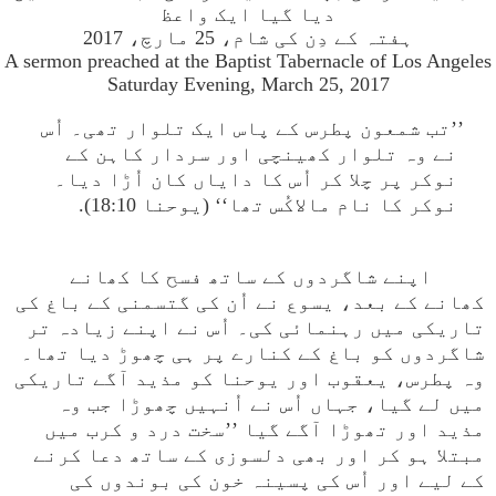
دیا گیا ایک واعظ
ہفتہ کے دِن کی شام، 25 مارچ، 2017
A sermon preached at the Baptist Tabernacle of Los Angeles
Saturday Evening, March 25, 2017
’’تب شمعون پطرس کے پاس ایک تلوار تھی۔ اُس
نے وہ تلوار کھینچی اور سردار کاہن کے
نوکر پر چلا کر اُس کا دایاں کان اُڑا دیا۔
نوکر کا نام مالاکُس تھا‘‘ (یوحنا 18:10).
اپنے شاگردوں کے ساتھ فسح کا کھانے
کھانے کے بعد، یسوع نے اُن کی گتسمنی کے باغ کی
تاریکی میں رہنمائی کی۔ اُس نے اپنے زیادہ تر
شاگردوں کو باغ کے کنارے پر ہی چھوڑ دیا تھا۔
وہ پطرس، یعقوب اور یوحنا کو مذید آگے تاریکی
میں لے گیا، جہاں اُس نے اُنہیں چھوڑا جب وہ
مذید اور تھوڑا آگے گیا ’’سخت درد و کرب میں
مبتلا ہو کر اور بھی دلسوزی کے ساتھ دعا کرنے
کے لیے اور اُس کی پسینہ خون کی بوندوں کی