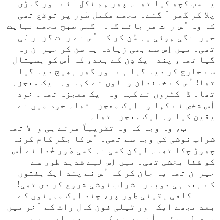
یہ سب کچھ کیا تھا۔ پھر ہم نکل آئے اور گاڑی
چلا کر گھر آ گئے۔ مجھے مکمل طور پر توقع تھی
کہ وہ اُس رات مر جائے گا۔ اگلی صبح مجھے نہایت
حیرانگی ہوئی یہ سُن کر کہ اُس نے رات گزار لی
تھی۔ میں اِس سے بھی زیادہ یہ سن کر حیران رہ
گیا تھا، چند ایک دِن کے بعد، کہ اُس کو ہسپتال
سے خارج کر دیا گیا ہے اور گھر بھیج دیا گیا
تھا! اُس کے خاندان والوں نے کہا وہ ایک معجزہ
تھا۔ ڈاکٹروں نے کہا وہ ایک معجزہ تھا۔ خود
اُس شخص نے کہا وہ ایک معجزہ تھا۔ خود میں نے
یقین کیا وہ ایک معجزہ تھا۔
اب، وہ وجہ کہ وہ تقریباً مرنے ہی والا تھا
شراب نوشی کی وجہ سے تھی۔ اُس کا جگر کام کرنا
چھوڑ چکا تھا۔ لیکن کسی نہ کسی طور خُدا نے اُس
کو شفا بخشی تھی۔ میں اِس لیے شدید طور سے
حیران تھا یہ جان کر کہ اُس نے چند ایک ہفتوں
کے بعد ہی دوبارہ شراب نوشی شروع کر دی تھی!
کافی یقینی طور پر، چند ایک مہینوں کے
بعد مجھے ایک اور ٹیلی فون کال رات کے آخر میں
موصول ہوئی۔ اُنہوں نے کہا وہ دوبارہ مر رہا