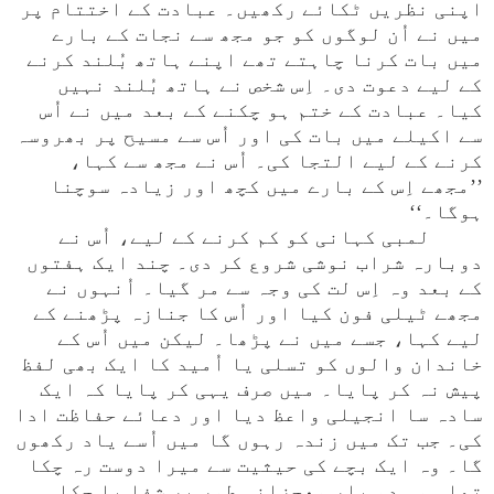
اپنی نظریں ٹکائے رکھیں۔ عبادت کے اختتام پر
میں نے اُن لوگوں کو جو مجھ سے نجات کے بارے
میں بات کرنا چاہتے تھے اپنے ہاتھ بُلند کرنے
کے لیے دعوت دی۔ اِس شخص نے ہاتھ بُلند نہیں
کیا۔ عبادت کے ختم ہو چکنے کے بعد میں نے اُس
سے اکیلے میں بات کی اور اُس سے مسیح پر بھروسہ
کرنے کے لیے التجا کی۔ اُس نے مجھ سے کہا،
’’مجھے اِس کے بارے میں کچھ اور زیادہ سوچنا
ہوگا۔‘‘
لمبی کہانی کو کم کرنے کے لیے، اُس نے
دوبارہ شراب نوشی شروع کر دی۔ چند ایک ہفتوں
کے بعد وہ اِس لت کی وجہ سے مر گیا۔ اُنہوں نے
مجھے ٹیلی فون کیا اور اُس کا جنازہ پڑھنے کے
لیے کہا، جسے میں نے پڑھا۔ لیکن میں اُس کے
خاندان والوں کو تسلی یا اُمید کا ایک بھی لفظ
پیش نہ کر پایا۔ میں صرف یہی کر پایا کہ ایک
سادہ سا انجیلی واعظ دیا اور دعائے حفاظت ادا
کی۔ جب تک میں زندہ رہوں گا میں اُسے یاد رکھوں
گا۔ وہ ایک بچے کی حیثیت سے میرا دوست رہ چکا
تھا۔ وہ دو بار معجزانہ طور پر شفا پا چکا