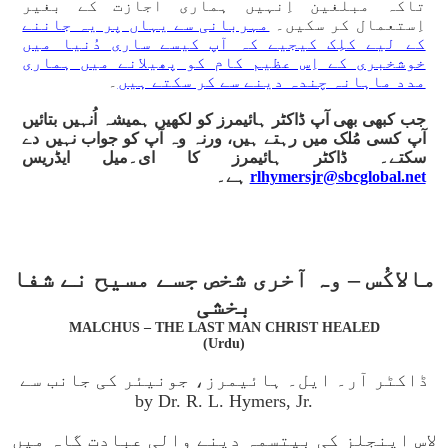
تاکہ مبلغین اِنہیں ہماری اجازت کے بغیر
اِستعمال کر سکیں۔
مہربانی سے یہاں پر یہ جاننے
کے لیے کلِک کیجیے کہ آپ کیسے ساری دُنیا میں
خوشخبری کے اِس عظیم کام کو پھیلانے میں ہماری
مدد ماہانہ چندہ دینے سے کر سکتے ہیں
۔
جب کبھی بھی آپ ڈاکٹر ہائیمرز کو لکھیں ہمیشہ اُنہیں بتائیں
آپ کسی مُلک میں رہتے ہیں، ورنہ وہ آپ کو جواب نہیں دے
سکتے۔ ڈاکٹر ہائیمرز کا ای۔میل ایڈریس
rlhymersjr@sbcglobal.net
ہے۔
مالاکُس – وہ آخری شخص جسے مسیح نے شفا
بخشی
MALCHUS – THE LAST MAN CHRIST HEALED
(Urdu)
ڈاکٹر آر۔ ایل۔ ہائیمرز، جونیئر کی جانب سے
by Dr. R. L. Hymers, Jr.
لاس اینجلز کی بپتسمہ دینے والی عبادت گاہ میں