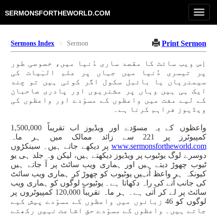
Toggl
SERMONSFORTHEWORLD.COM
navig
Print Sermon
Sermons Index
Sermon
اِس ویب سائٹ کا مقصد ساری دُنیا میں، خصوصی طور
پر تیسری دُنیا میں جہاں پر علم الہٰیات کی
سیمنریاں یا بائبل سکول اگر کوئی ہیں تو چند
ایک ہی ہیں وہاں پر مشنریوں اور پادری صاحبان
کے لیے مفت میں واعظوں کے مسوّدے اور واعظوں کی
ویڈیوز فراہم کرنا ہے۔
واعظوں کے یہ مسوّدے اور ویڈیوز اب تقریباً 1,500,000
کمپیوٹرز پر 221 سے زائد ممالک میں ہر ماہ
www.sermonsfortheworld.com
پر دیکھے جاتے ہیں۔ سینکڑوں
دوسرے لوگ یوٹیوب پر ویڈیوز دیکھتے ہیں، لیکن وہ جلد ہی یو
ٹیوب چھوڑ دیتے ہیں اور ہماری ویب سائٹ پر آ جاتے ہیں
کیونکہ ہر واعظ اُنہیں یوٹیوب کو چھوڑ کر ہماری ویب سائٹ
کی جانب آنے کی راہ دکھاتا ہے۔ یوٹیوب لوگوں کو ہماری ویب
سائٹ پر لے کر آتی ہے۔ ہر ماہ تقریباً 120,000 کمپیوٹروں پر
لوگوں کو 46 زبانوں میں واعظوں کے مسوّدے پیش کیے
جاتے ہیں۔ واعظوں کے مسوّدے حق اشاعت نہیں رکھتے