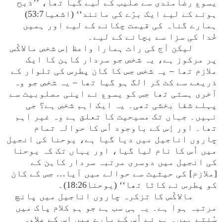
یسوع رضامندی سے صلیب کے لیے گیا تھا، ’’ذبح
ہونے کے لیے ایک برّے کی مانند‘‘ (اشعیا53:7)
ہمارے گناہ کی قیمت چکانے کے لیے اور ہمیں
خُدا کی سزا سے بچانے کے لیے۔
لیکن آج کی رات ہمارا واعظ اِس شخص مالاکُس
پر مرکوز ہے، یہ شخص جو سردار کاہن کا ایک
ملازم تھا – یہ شخص جس کا کان پطرس کی تلوار کے
ذریعے سے کٹ کر الگ ہو گیا تھا – یہ شخص جو وہ
آخری ہستی تھا جس کو یسوع نے اپنی مصلوبیت سے
پہلے شفا بخشی تھی۔ یہ ایک اہم شخص ہے؟ جی
نہیں۔ جہاں تک مسیحیت کا تعلق ہے وہ غیر اہم
تھا۔ اور اِس کے باوجود اُس کا حوالہ تمام
چاروں اناجیل میں دیا گیا ہے، یوحنا کی انجیل
میں اُس کا نام لیا گیا، اور یہاں تک کہ یوحنا
کی انجیل میں دوسری مرتبہ سردار کاہن کے
[ملازم] کی حیثیت سے حوالے میں آیا… جس کے کان
کو پطرس نے کاٹا تھا‘‘ (یوحنا18:26)۔
مالاکُس کا تزکرہ چاروں اناجیل میں پانچ
مرتبہ ہوا ہے۔ یہ ہی سب ہے جو ہم کلام پاک میں
سُنتے ہیں۔ ہم نے اُس کے بارے میں اِس کے علاوہ