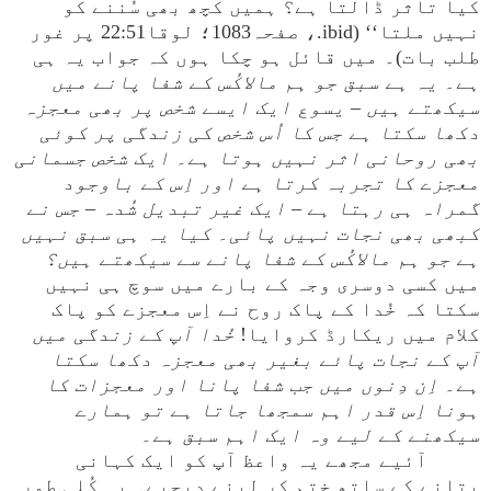
کیا تاثر ڈالتا ہے؟ ہمیں کچھ بھی سُننے کو
نہیں ملتا‘‘ (ibid.، صفحہ1083؛ لوقا22:51 پر غور
طلب بات)۔ میں قائل ہو چکا ہوں کہ جواب یہ ہی
ہے۔
یہ ہے سبق جو ہم مالاکُس کے شفا پانے میں
سیکھتے ہیں – یسوع ایک ایسے شخص پر بھی معجزہ
دکھا سکتا ہے جس کا اُس شخص کی زندگی پر کوئی
بھی روحانی اثر نہیں ہوتا ہے۔ ایک شخص جسمانی
معجزے کا تجربہ کرتا ہے اور اِس کے باوجود
گمراہ ہی رہتا ہے – ایک غیر تبدیل شُدہ – جس نے
کبھی بھی نجات نہیں پائی۔
کیا یہ ہی سبق نہیں
ہے جو ہم مالاکُس کے شفا پانے سے سیکھتے ہیں؟
میں کسی دوسری وجہ کے بارے میں سوچ ہی نہیں
سکتا کہ خُدا کے پاک روح نے اِس معجزے کو پاک
کلام میں ریکارڈ کروایا!
خُدا آپ کے زندگی میں
آپ کے نجات پائے بغیر بھی معجزہ دکھا سکتا
ہے۔ اِن دِنوں میں جب شفا پانا اور معجزات کا
ہونا اِس قدر اہم سمجھا جاتا ہے تو ہمارے
سیکھنے کے لیے وہ ایک اہم سبق ہے۔
آئیے مجھے یہ واعظ آپ کو ایک کہانی
بتانے کے ساتھ ختم کر لینے دیجیے۔ یہ کُلی طور