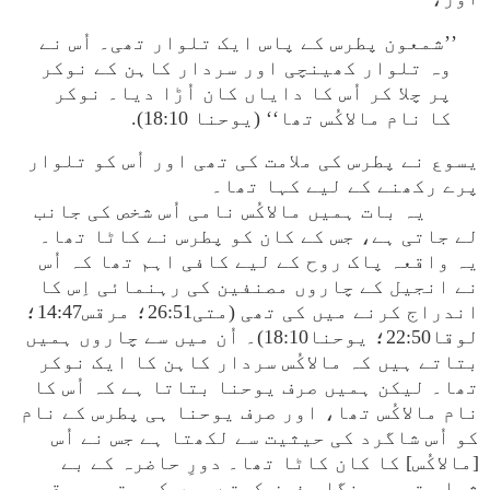
’’شمعون پطرس کے پاس ایک تلوار تھی۔ اُس نے
وہ تلوار کھینچی اور سردار کاہن کے نوکر
پر چلا کر اُس کا دایاں کان اُڑا دیا۔ نوکر
کا نام مالاکُس تھا‘‘ (یوحنا 18:10).
یسوع نے پطرس کی ملامت کی تھی اور اُس کو تلوار
پرے رکھنے کے لیے کہا تھا۔
یہ بات ہمیں مالاکُس نامی اُس شخص کی جانب
لے جاتی ہے، جس کے کان کو پطرس نے کاٹا تھا۔
یہ واقعہ پاک روح کے لیے کافی اہم تھا کہ اُس
نے انجیل کے چاروں مصنفین کی رہنمائی اِس کا
اندراج کرنے میں کی تھی (متی26:51؛ مرقس14:47؛
لوقا22:50؛ یوحنا18:10)۔ اُن میں سے چاروں ہمیں
بتاتے ہیں کہ مالاکُس سردار کاہن کا ایک نوکر
تھا۔ لیکن ہمیں صرف یوحنا بتاتا ہے کہ اُس کا
نام مالاکُس تھا، اور صرف یوحنا ہی پطرس کے نام
کو اُس شاگرد کی حیثیت سے لکھتا ہے جس نے اُس
[مالاکُس] کا کان کاٹا تھا۔ دورِ حاضرہ کے بے
شمار تبصرہ نگار فرض کرتے ہیں کہ متی، مرقس