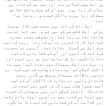
پر ایک سچی کہانی ہے، اور میں اِس کو سادہ ہی
بیان کر رہا ہوں۔ میں آپ کو صرف واضح حقائق
پیش کر رہا ہوں، بالکل جیسے وہ رونما ہوا
تھے۔
ایک رات کے آخر میں مجھے فون کال موصول
ہوئی۔ ایک شخص جس کو میں جب وہ بچہ تھا تب سے
جانتا تھا مر رہا تھا۔ درحقیقت مجھے بتایا
گیا تھا کہ ڈاکٹروں نے اُس کے زندہ رہنے کے لیے
صرف ایک ہی گھنٹہ بتایا تھا۔ اُنہوں نے مجھ سے
کہا تھا کہ آئیں اور اُس کی شفا یابی کے لیے
دعا مانگیں۔ بارش نہایت تیز ہو رہی تھی، اور
وہ بہت دور ایک ہسپتال میں تھا، لہٰذا میں نے
ڈاکٹر کیگن کو اپنے ساتھ چلنے کے لیے کہا۔ ہم
دونوں بالاآخر ہسپتال پہنچ ہی گئے۔ ہمیں
خاندان والوں نے بتایا کہ ڈاکٹر اُس کے لیے
اُمید چھوڑ چکے ہیں، کہ وہ کسی بھی لمحے مر
جائے گا۔ ڈاکٹر کیگن اور میں ہسپتال کے کمرے
میں تنہا ہی گئے۔ میں نے اُس پر اپنا ہاتھ رکھا
اور خُدا سے اُس کی شفایابی کے لیے دعا مانگی۔