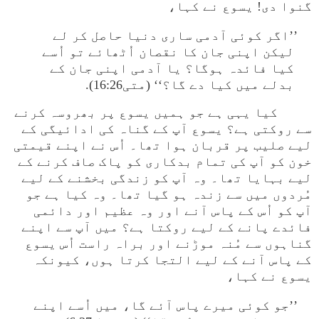
گنوا دی! یسوع نے کہا،
’’اگر کوئی آدمی ساری دنیا حاصل کر لے
لیکن اپنی جان کا نقصان اُٹھائے تو اُسے
کیا فائدہ ہوگا؟ یا آدمی اپنی جان کے
بدلے میں کیا دے گا؟‘‘ (متی16:26).
کیا یہی ہے جو ہمیں یسوع پر بھروسہ کرنے
سے روکتی ہے؟ یسوع آپ کے گناہ کی ادائیگی کے
لیے صلیب پر قربان ہوا تھا۔ اُس نے اپنے قیمتی
خون کو آپ کی تمام بدکاری کو پاک صاف کرنے کے
لیے بہایا تھا۔ وہ آپ کو زندگی بخشنے کے لیے
مُردوں میں سے زندہ ہو گیا تھا۔ وہ کیا ہے جو
آپ کو اُس کے پاس آنے اور وہ عظیم اور دائمی
فائدے پانے کے لیے روکتا ہے؟ میں آپ سے اپنے
گناہوں سے مُنہ موڑنے اور براہ راست اُس یسوع
کے پاس آنے کے لیے التجا کرتا ہوں، کیونکہ
یسوع نے کہا،
’’جو کوئی میرے پاس آئے گا، میں اُسے اپنے