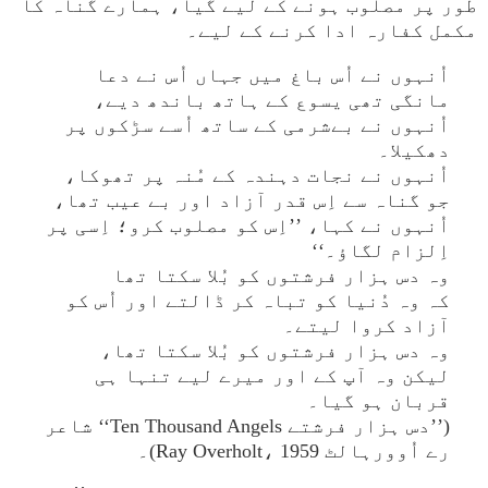
طور پر مصلوب ہونے کے لیے گیا، ہمارے گناہ کا
مکمل کفارہ ادا کرنے کے لیے۔
اُنہوں نے اُس باغ میں جہاں اُس نے دعا
مانگی تھی یسوع کے ہاتھ باندھ دیے،
اُنہوں نے بےشرمی کے ساتھ اُسے سڑکوں پر
دھکیلا۔
اُنہوں نے نجات دہندہ کے مُنہ پر تھوکا،
جو گناہ سے اِس قدر آزاد اور بے عیب تھا،
اُنہوں نے کہا، ’’اِس کو مصلوب کرو؛ اِسی پر
اِلزام لگاؤ۔‘‘
وہ دس ہزار فرشتوں کو بُلا سکتا تھا
کہ وہ دُنیا کو تباہ کر ڈالتے اور اُس کو
آزاد کروا لیتے۔
وہ دس ہزار فرشتوں کو بُلا سکتا تھا،
لیکن وہ آپ کے اور میرے لیے تنہا ہی
قربان ہو گیا۔
(’’دس ہزار فرشتے Ten Thousand Angels‘‘ شاعر
رے اُوورہالٹ Ray Overholt، 1959)۔