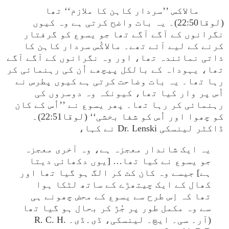
مالاکس ’’سردار کاہن کا ملازم‘‘ تھا
(لوقا22:50)۔ یہ بات واضح کرتی ہے وہ کیوں
نگرانوں کے آگے آگے تھا جو یسوع کو گرفتار
کرنے کے لیے آئے تھے۔ مالاکُس سردار کاہن کا
ذاتی نمائندہ تھا، اور وہ نگرانوں کے آگے آگے
تھا، یہوداہ کے بالکل پیچھے اُن کی رہنمائی کر
رہا تھا۔ یہ بات وضاحت کرتی ہے کیوں پطرس نے
اُس پر وار کیا تھا، کیونکہ وہ دوسروں کی
رہنمائی کر رہا تھا۔ پھر یسوع نے ’’اُس کے کان
کو چھوا اور اُس کو شفا بخشی‘‘ (لوقا22:51)۔
ڈاکٹر لینسکی Dr. Lenski نے کہا،
یہ ایک شاندار معجزہ ہے، وہ آخری معجزہ
جو یسوع نے کیا تھا… [یوں دکھائی دیتا
ہے] جیسے وہ کان کٹ کر الگ ہو گیا تھا اور
کھال کے ایک چیتھڑے کے ساتھ لٹکا ہوا
تھا کہ اِس طرح سے یسوع کے محض چھونے ہی
سے وہ مکمل طور پر جُڑ کر بحال ہو گیا تھا
(آر۔ سی۔ ایچ۔ لینسکی، ڈی۔ڈی۔ R. C. H.