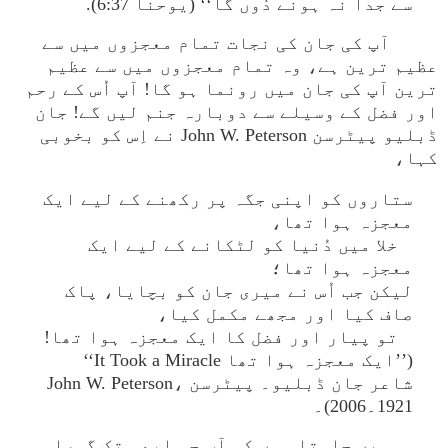
سے جدا نہ ہونے دُوں گا‘‘ (یوحنا 6:37).
آپ کی جان کی نجات تمام معجزوں میں سے
عظیم ترین ہے، وہ تمام معجزوں میں سے عظیم
ترین آپ کی جان میں رونما ہو گا! آپ اُس کے رحم
اور فضل کے وسیلے سے دوبارہ جنم لیں گے! جان
ڈبلیو پیٹرسن John W. Peterson نے اِس کو بخوبی
کہا،
ستاروں کو اپنی جگہ پر رکھنے کے لیے ایک
معجزہ ہوا تھا،
خلا میں دُنیا کو لٹکانے کے لیے ایک
معجزہ ہوا تھا؛
لیکن جب اُس نے میری جان کو بچایا، پاک
صاف کیا اور مجھے مکمل کیا،
تو پیار اور فضل کا ایک معجزہ ہوا تھا!
(’’ایک معجزہ ہوا تھا It Took a Miracle‘‘
شاعر جان ڈبلیو۔ پیٹرسن John W. Peterson،
1921۔2006)۔
میں چاہتا ہوں کہ آپ جو ابھی تک گمراہ