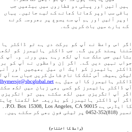
ہیں آئیں اور پہلی دو قطاروں میں بیٹھیں جب
باقی سب اوپر کھانا کھانے کے لیے جائیں۔ یہاں
اوپر آئیں اور ہم آپ سے یسوع پر بھروسہ کرنے
کے بارے میں بات کریں گے۔
اگر اس واعظ نے آپ کو برکت دی ہے تو ڈاکٹر ہائ
سُننا پسند کریں گے۔ جب ڈاکٹر ہائیمرز کو لکھی
بتائیں جس ملک سے آپ لکھ رہے ہیں ورنہ وہ آپ ک
جواب نہیں دیں گے۔ اگر اِن واعظوں نے آپ کو بر
ڈاکٹر ہائیمرز کو ایک ای میل بھیجیں اور اُنہ
لیکن ہمیشہ اُس مُلک کا نام شامل کریں جہاں سے آپ 
اکٹر ہائیمرز کا ای میل ہے
rlhymersjr@sbcglobal.net (‏click here
آپ ڈاکٹر ہائیمرز کو کسی بھی زبان میں لکھ سکت
اگر آپ انگریزی میں لکھ سکتے ہیں تو انگریزی 
اگر آپ ڈاکٹر ہائیمرز کو بذریعہ خط لکھنا چاہتے
کا ایڈرس ہے
نمبر (818)352-0452 پر ٹیلی فون بھی کر سکتے ہیں۔
(واعظ کا اختتام)