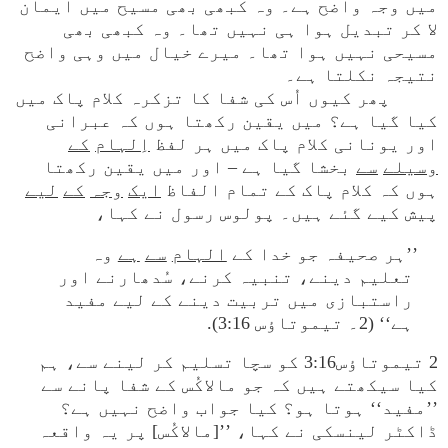
میں وجہ واضح ہے۔ وہ کبھی بھی مسیح میں ایمان
لا کر تبدیل ہوا ہی نہیں تھا۔ وہ کبھی بھی
مسیحی نہیں ہوا تھا۔ میرے خیال میں وہی واضح
نتیجہ نکلتا ہے۔
پھر کیوں اُس کی شفا کا تزکرہ کلام پاک میں
کیا گیا ہے؟ میں یقین رکھتا ہوں کہ عبرانی
اور یونانی کلام پاک میں ہر لفظ
اِلہام
کے
وسیلے
سے
بخشا گیا ہے – اور میں یقین رکھتا
ہوں کہ کلام پاک کے تمام الفاظ
ایک
وجہ
کے
لیے
پیش کیے گئے ہیں۔ پولوس رسول نے کہا،
’’ہر صحیفہ جو خدا کے
الہام
سے
ہے
وہ
تعلیم دینے، تنبیہ کرنے، سُدھارنے اور
راستبازی میں تربیت دینے کے لیے مفید
ہے‘‘ (2۔ تیموتاؤس 3:16).
2 تیموتاؤس3:16 کو سچا تسلیم کر لینے سے، ہم
کیا سیکھتے ہیں کہ جو مالاکُس کے شفا پانے سے
’’مفید‘‘ ہوتا ہو؟ کیا جواب واضح نہیں ہے؟
ڈاکٹر لینسکی نے کہا، ’’[مالاکُس] پر یہ واقعہ