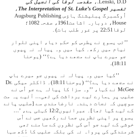
Lenski, D.D.،
مقدسہ لوقا کی انجیل کی
تفسیر The Interpretation of St. Luke’s Gospel
،
اُوگسبرگ پبلیشنگ ہاؤس Augsburg Publishing
House، دوبارہ اشاعت1961، صفحہ1082؛
لوقا22:51 پر غور طلب بات)۔
’’تب یسوع نے پطرس کو حکم دیا، اپنی تلوار
نیام میں رکھ۔ کیا میں وہ پیالہ نہ پِیوں
جو میرے باپ نے مجھے دیا ہے؟‘‘ (یوحنا
18:11).
’’کیا میں وہ پیالہ نہ پیوں جو میرے باپ
نے مجھے دیا ہے؟‘‘ (یوحنا18:11)۔ ڈاکٹر میگی Dr.
McGee نے کہا، ’’وہ سزا کا پیالہ ہے جو اُس نے
صلیب پر ہمارے لیے برداشت کی تھی… آئیے یہ مت
سوچیں کہ نجات دہندہ نارضامندی سے [صلیب پانے
کے لیے گیا تھا]۔ عبرانیوں12:2 کہتی ہے، ’…
یسوع پر اپنی نظریں جمائے رکھیں جس نے اُس
خوشی کے لیے جو اُس کی نظروں کے سامنے تھی
شرمندگی کی پرواہ نہ کی بلکہ صلیب کا دُکھ سہا