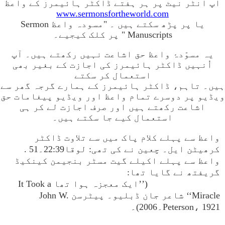
آپ انٹر نیٹ پر ہر ہفتے ڈاکٹر ہائیمرز کے واعظ
www.sermonsfortheworld.com
یا پر پڑھ سکتے ہیں ۔ "مسودہ واعظ Sermon
Manuscripts " پر کلک کیجیے۔
یہ مسوّدۂ واعظ حق اشاعت نہیں رکھتے ہیں۔ آپ
اُنہیں ڈاکٹر ہائیمرز کی اجازت کے بغیر بھی
استعمال کر سکتے
ہیں۔ تاہم، ڈاکٹر ہائیمرز کے ہمارے گرجہ گھر سے
ویڈیو پر دوسرے تمام واعظ اور ویڈیو پیغامات حق
اشاعت رکھتے ہیں اور صرف اجازت لے کر ہی
استعمال کیے جا سکتے ہیں۔
واعظ سے پہلے کلام پاک میں سے تلاوت ڈاکٹر
کرھیٹن ایل۔ چعین نے کی تھی: لوقا22:39۔51 .
واعظ سے پہلے اکیلے گیت مسٹر بنجیمن کینکیڈ
گریفتھ نے گایا تھا:
(’’ایک معجزہ ہوا تھا It Took a
Miracle‘‘ شاعر جان ڈبلیو۔ پیٹرسن John W.
Peterson، 1921۔2006)۔