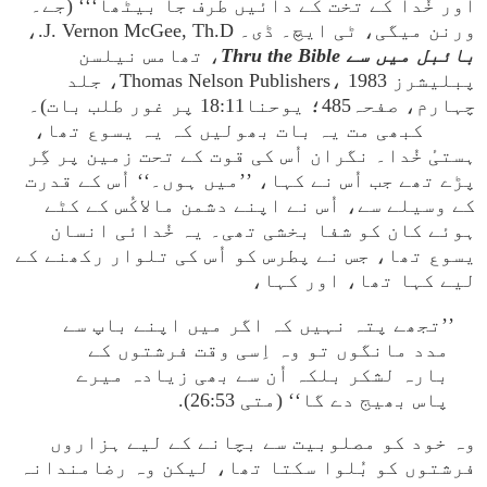
اور خُدا کے تخت کے دائیں طرف جا بیٹھا‘‘‘ (جے۔
ورنن میگی، ٹی ایچ۔ ڈی۔ J. Vernon McGee, Th.D.،
بائبل میں سے Thru the Bible
، تھامس نیلسن
پبلیشرز Thomas Nelson Publishers، 1983، جلد
چہارم، صفحہ485؛ یوحنا18:11 پر غور طلب بات)۔
کبھی مت یہ بات بھولیں کہ یہ یسوع تھا،
ہستیٔ خُدا۔ نگران اُس کی قوت کے تحت زمین پر گِر
پڑے تھے جب اُس نے کہا، ’’میں ہوں۔‘‘ اُس کے قدرت
کے وسیلے سے، اُس نے اپنے دشمن مالاکُس کے کٹے
ہوئے کان کو شفا بخشی تھی۔ یہ خُدائی انسان
یسوع تھا، جس نے پطرس کو اُس کی تلوار رکھنے کے
لیے کہا تھا، اور کہا،
’’تجھے پتہ نہیں کہ اگر میں اپنے باپ سے
مدد مانگوں تو وہ اِسی وقت فرشتوں کے
بارہ لشکر بلکہ اُن سے بھی زیادہ میرے
پاس بھیج دے گا‘‘ (متی 26:53).
وہ خود کو مصلوبیت سے بچانے کے لیے ہزاروں
فرشتوں کو بُلوا سکتا تھا، لیکن وہ رضامندانہ