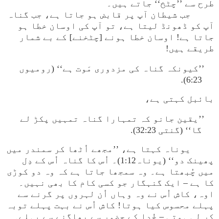
طرح سے ’’چٹخ‘‘ جاتے ہیں۔
جب شیطان آپ پر قابض ہو جاتا ہے، جب گناہ
آپ کو ڈھونڈ لیتا ہے، تو آپ کی اوسان خطا ہو
جاتا ہے! اوسان خطا ہونے [چٹخنے] کے بے شمار
طریقے ہیں!
’’کیونکہ گناہ کی مزدوری مَوت ہے‘‘ (رومیوں
6:23).
بائبل کہتی ہے،
’’یقین جانو کہ تمہارا گناہ تمہیں پکڑ لے
گا‘‘ (گنتی 32:23).
یوناہ کہتا ہے، ’’مجھے اُٹھا کر سمندر میں
پھینک دو‘‘ (یوناہ1:12)۔ اُس کا گناہ اُس کے دِل
میں چُبھتا ہے۔ وہ سمجھا جاتا ہے کہ وہ دو کوڑی
کا ہے – ایک گنہگار جو کسی کام کا بھی نہیں۔
اوہ، کاش اُس نے وہ وہاں اُن لہروں پر گرنے سے
پہلے محسوس کیا ہوتا! کاش اُس نے بہت پہلے توبہ
کر لی ہوتی – خُدا کے حضور سے بھاگنے سے پہلے۔