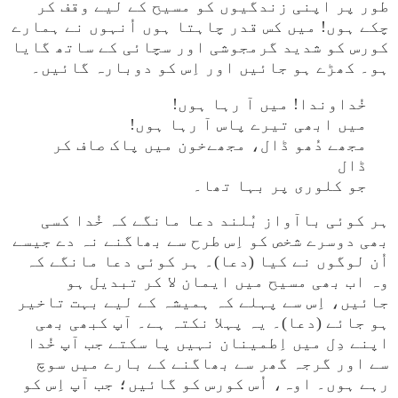
طور پر اپنی زندگیوں کو مسیح کے لیے وقف کر
چکے ہوں! میں کس قدر چاہتا ہوں اُنہوں نے ہمارے
کورس کو شدید گرمجوشی اور سچائی کے ساتھ گایا
ہو۔ کھڑے ہو جائیں اور اِس کو دوبارہ گائیں۔
خُداوندا! میں آ رہا ہوں!
میں ابھی تیرے پاس آ رہا ہوں!
مجھے دُھو ڈال، مجھےخون میں پاک صاف کر
ڈال
جو کلوری پر بہا تھا۔
ہر کوئی باآواز بُلند دعا مانگے کہ خُدا کسی
بھی دوسرے شخص کو اِس طرح سے بھاگنے نہ دے جیسے
اُن لوگوں نے کیا (دعا)۔ ہر کوئی دعا مانگے کہ
وہ اب بھی مسیح میں ایمان لا کر تبدیل ہو
جائیں، اِس سے پہلے کہ ہمیشہ کے لیے بہت تاخیر
ہو جائے (دعا)۔ یہ پہلا نکتہ ہے۔ آپ کبھی بھی
اپنے دِل میں اِطمینان نہیں پا سکتے جب آپ خُدا
سے اور گرجہ گھر سے بھاگنے کے بارے میں سوچ
رہے ہوں۔ اوہ، اُس کورس کو گائیں؛ جب آپ اِس کو