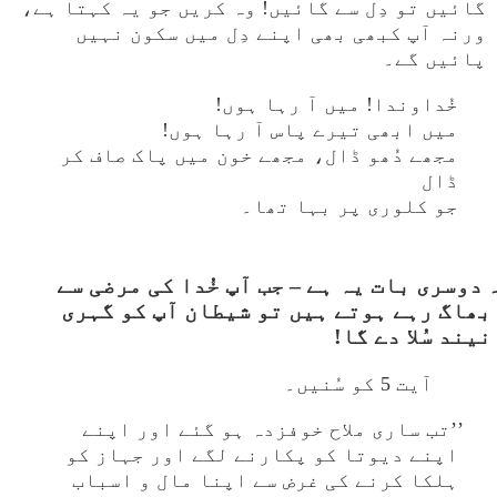
گائیں تو دِل سے گائیں! وہ کریں جو یہ کہتا ہے،
ورنہ آپ کبھی بھی اپنے دِل میں سکون نہیں
پائیں گے۔
خُداوندا! میں آ رہا ہوں!
میں ابھی تیرے پاس آ رہا ہوں!
مجھے دُھو ڈال، مجھے خون میں پاک صاف کر
ڈال
جو کلوری پر بہا تھا۔
I۔ دوسری بات یہ ہے – جب آپ خُدا کی مرضی سے
بھاگ رہے ہوتے ہیں تو شیطان آپ کو گہری
نیند سُلا دے گا!
آیت 5 کو سُنیں۔
’’تب ساری ملاح خوفزدہ ہو گئے اور اپنے
اپنے دیوتا کو پکارنے لگے اور جہاز کو
ہلکا کرنے کی غرض سے اپنا مال و اسباب