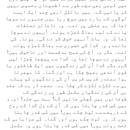
میں کبھی بھی سچے طور سے اطمینان محسوس نہیں
کر پائیں گے۔ میں بالکل ابھی چند ایک ایسے
لوگوں کے بارے میں سوچ رہا ہوں جنہوں نے سوچا
تھا کہ ہم غلطی پر تھے۔ وہ ناجائز تعلقات
پانے کے لیے بھاگ کھڑے ہوئے۔ اُںہوں نے سوچا
تھا کہ وہ بات اُنہیں خوش کر دے گی۔ یوناہ کی
مانند، وہ خُدا کی حضوری سے بھاگ کھڑے ہوئے
تھے۔ مگر وہ آج کی صبح بدقسمت اور ناخوش ہیں!
اُںہوں نے سوچا تھا وہ خُدا سے پیچھا چُھڑا لیں
گے، مگر خُدا اُن کی زندگیوں میں ایک طاقتور یا
قوی آندھی بھیج چکا ہے اور گناہ کا بپھرتا
ہوا سمندر قریب قریب اُن کی زندگیوں کو پہلے
ہی سے ٹکڑے ٹکڑے کر چکا ہے۔ مجھے ڈر ہے کہ جلد
ہی اُن کی زندگیاں مکمل طور پر زندگی کے
طوفانوں میں کُچلی جائیں گے! بہت ہی جلد! اوہ،
میں کس قدر چاہتا ہوں کہ اُن کے دِل خُدا کے روح
کے ذریعے سے ٹوٹ چکے ہوں! میں کس قدر چاہتا
ہوں کہ وہ ٹوٹ چکے ہوں اور گناہ کی سزایابی کے
تحت روئے ہوں! میں کس قدر چاہتا ہوں وہ مکمل