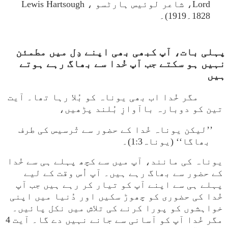
Lord، شاعر لوئیس ہارٹسو Lewis Hartsough ،
1828۔1919)۔
 پہلی بات، آپ کبھی بھی اپنے دِل میں مطمئن
نہیں ہو سکتے جب آپ خُدا سے بھاگ رہے ہوتے
ہیں
مگر خُدا اب بھی یوناہ کو بُلا رہا تھا۔ آیت
تین کو دوبارہ باآوازِ بُلند پڑھیں،
’’لیکن یوناہ خُدا کے حضور سے تُرسیس کی طرف
بھاگا‘‘ (یوناہ1:3)۔
یوناہ کی مانند، آپ میں سے کچھ پہلے ہی سے خُدا
کے حضور سے بھاگ رہے ہیں۔ آپ اُس وقت کے لیے
پہلے ہی سے اپنے آپ کو تیار کر رہے ہیں جب آپ
خُدا کی حضوری کو چھوڑ سکیں اور دُنیا میں اپنی
خواہشوں کو پورا کرنے کی تلاش میں نکل پائیں۔
مگر خُدا آپ کو آسانی سے جانے نہیں دے گا۔ آیت 4