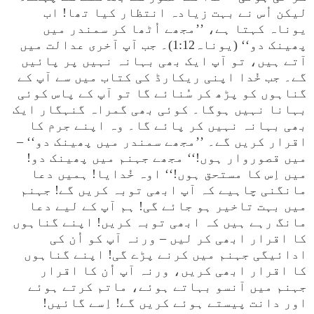
لیکن اُس نے بہت زیادہ انتظار کیا تھا! اب
یوناہ کہتا ہے، ’’مجھے اُٹھا کر سمندر میں
پھینک دو‘‘ (یوناہ1:12)۔ جب آپ آخری عدالت میں
آتے ہیں، تو آپ ایک بھی بہانہ نہیں پر پائیں
گے۔ جب خُدا اپنی ریکارڈ کی کتاب میں سے آپ کے
گناہوں کو پڑھ کر سُنائے گا تو آپ کے پاس کوئی
بہانا نہیں ہوگا۔ کوئی بھی گمراہ گنہگار ایک
بھی بہانہ نہیں کر پائے گا۔ وہ اپنے جرم کا
اقرار کریں گے۔ ’’مجھے سمندر میں پھینک دو‘‘ –
میں قصوروار ہوں!‘‘ مجھے جہنم میں پھینک دو!
میں اِس کا مستحق ہوں!‘‘ اوہ خُدایا! ہمیں دعا
مانگنی چاہیے کہ آپ ابھی توبہ کریں گے! جہنم
میں بہت تاخیر ہو جائے گی! ہم آپ کے لیے دعا
مانگ رہے ہیں کہ ابھی توبہ کریں! اپنے گناہوں
کا اقرار ابھی کر لیں – ورنہ آپ کو اُن کی
ادائیگی جہنم میں کرنے پڑے گی! اپنے گناہوں
کا اقرار ابھی کریں، ورنہ آپ اُن کا اقرار
جہنم میں آنسو بہاتے ہوئے، ماتم کرتے ہوئے
اور دانت پیستے ہوئے کریں گے! اِسے گائیں!