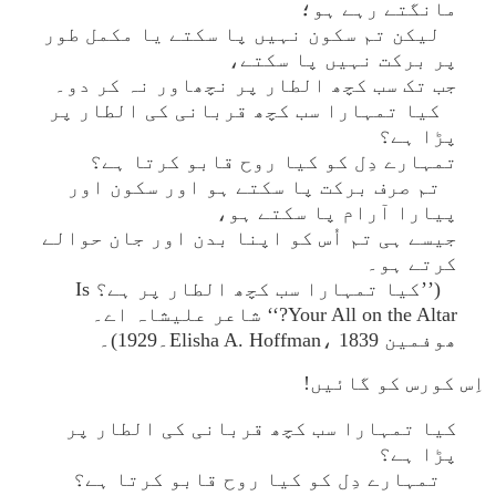
مانگتے رہے ہو؛
لیکن تم سکون نہیں پا سکتے یا مکمل طور
پر برکت نہیں پا سکتے،
جب تک سب کچھ الطار پر نچھاور نہ کر دو۔
کیا تمہارا سب کچھ قربانی کی الطار پر
پڑا ہے؟
تمہارے دِل کو کیا روح قابو کرتا ہے؟
تم صرف برکت پا سکتے ہو اور سکون اور
پیارا آرام پا سکتے ہو،
جیسے ہی تم اُس کو اپنا بدن اور جان حوالے
کرتے ہو۔
(’’کیا تمہارا سب کچھ الطار پر ہے؟ Is
Your All on the Altar?‘‘ شاعر علیشاہ اے۔
ھوفمین Elisha A. Hoffman، 1839۔1929)۔
اِس کورس کو گائیں!
کیا تمہارا سب کچھ قربانی کی الطار پر
پڑا ہے؟
تمہارے دِل کو کیا روح قابو کرتا ہے؟