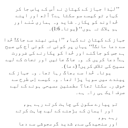
’’لہٰذا جہاز کے کپتان نے اُس کے پاس جا کر
کہا، تو کیسے سو سکتا ہے؟ اُٹھ اور اپنے
خُداوند کو پکار۔ شاید وہ ہماری سُنے اور
ہم ہلاک نہ ہوں‘‘ (یوناہ1:6)۔
جہاز کے کپتان نے کہا، ’’اپنی نیند سے جاگ! خُدا
سے دعا مانگ!‘‘ یہاں پر کوئی نہ کوئی آج کی صبح
ہے جس کو جاگنے اور خُدا کو پکارنے کی ضرورت
ہے! دعا کریں کہ وہ جاگ جائیں اور نجات کے لیے
مسیح کی تلاش کریں! (دعا)۔
یوناہ خُدا سے بھاگ رہا تھا۔ وہ جہاز کے
پیندے میں سویا پڑا تھا۔ وہ کیسے اِس طرح سے
خوش رہ سکتا تھا؟ مطمئین مسیحی ہونے کے لیے
صرف ایک ہی راہ ہے۔
تم پیارے سکون کی چاہت کرتے رہے ہو،
اور ایمان کے بڑھنے کے لیے چاہت کرتے
رہے ہو،
اور سنجیدگی سے، شدید گرمجوشی سے دعا