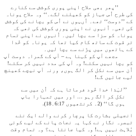
’’پھر بھی ملاح اپنی پوری کوشش سے کنارے
کی طرح اُس جہاز کو کھیلنے لگے۔‘‘ وہ ملاح یوناہ
کے ’’دوست‘‘ تھے۔ اُںہوں نے اُس کو بچانے کی کوشش
کی تھی۔ اُنہوں نے اپنی پوری کوشش کی تھی کہ
یوناہ کو سزا سے بچا لیں۔ اُنہوں نے اپنی تمام
تر قوت کے ساتھ کام کیا تھا کہ یوناہ کو خُدا
کے ہاتھوں میں پڑنے سے بچا لیں۔
مجھے آپ کو کہنا ہے – آپ کے گمراہ دوست آپ
کو بچا نہیں سکتے! وہ آپ کی مدد نہیں کر سکتے!
اُن میں سے نکل کر الگ ہوں، ورنہ آپ نیچے کھینچ
لیے جائیں گے!
’’لہٰذا خدا خُود فرماتا ہے کہ اُن میں سے
نکل کر الگ رہو … اور میں تمہارا باپ
ہوں گا‘‘ (2۔ کرنتھیوں 6:17۔18).
انجیلی بشارت کا پرچار کرنے والے ایک نئے
تبصرہ نگار نے کہا یہ نجات پانے کے لیے کوئی
بُلاہٹ نہیں ہے! وہ کیا جانتا ہے؟ وہ تمام وقت