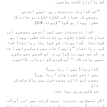
کو باآوازِ بُلند پڑھیں۔
’’تب خُداوند نے سمندر پر ایسی آندھی
بھیجی کہ جہاز کے ٹکڑے ٹکڑے ہو جانے کا
خطرہ پیدا ہو گیا‘‘ (یوناہ1:4)۔
خُدا نے سمندر میں تیز آندھی بھیجی، اور
جہاز کے ٹکڑے ٹکڑے ہو جانے کا خطرہ پیدا ہو
گیا تھا۔ خُدا یوناہ کو کیا بتا رہا تھا؟ خُدا
کہہ رہا تھا، ’’واپس آ جا، میرے پاس واپس آ جا۔
وہ کر جو میں نے کہا ورنہ تو کبھی بھی سکون
نہیں پائے گا۔‘‘ اُس کورس کو دوبارہ گائیں،
خُداوندا! میں آ رہا ہوں!
میں ابھی تیرے پاس آ رہا ہوں!
مجھے دُھو ڈال، مجھے خون میں پاک صاف کر
ڈال
جو کلوری پر بہا تھا۔
اگر مسیح پر بھروسہ نہیں کرتے ہیں اور اُس کے
لیے زندگی بسر نہیں کرتے ہیں تو آپ اپنی روح