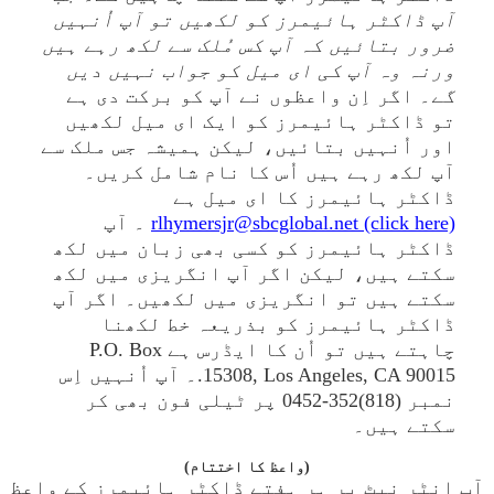
آپ ڈاکٹر ہائیمرز کو لکھیں تو آپ اُنہیں
ضرور بتائیں کہ آپ کس مُلک سے لکھ رہے ہیں
ورنہ وہ آپ کی ای میل کو جواب نہیں دیں
گے
۔ اگر اِن واعظوں نے آپ کو برکت دی ہے
تو ڈاکٹر ہائیمرز کو ایک ای میل لکھیں
اور اُنہیں بتائیں، لیکن ہمیشہ جس ملک سے
آپ لکھ رہے ہیں اُس کا نام شامل کریں۔
ڈاکٹر ہائیمرز کا ای میل ہے
rlhymersjr@sbcglobal.net (click here)
۔ آپ
ڈاکٹر ہائیمرز کو کسی بھی زبان میں لکھ
سکتے ہیں، لیکن اگر آپ انگریزی میں لکھ
سکتے ہیں تو انگریزی میں لکھیں۔ اگر آپ
ڈاکٹر ہائیمرز کو بذریعہ خط لکھنا
چاہتے ہیں تو اُن کا ایڈرس ہے P.O. Box
15308, Los Angeles, CA 90015.۔ آپ اُنہیں اِس
نمبر (818)352-0452 پر ٹیلی فون بھی کر
سکتے ہیں۔
(واعظ کا اختتام)
آپ انٹر نیٹ پر ہر ہفتے ڈاکٹر ہائیمرز کے واعظ