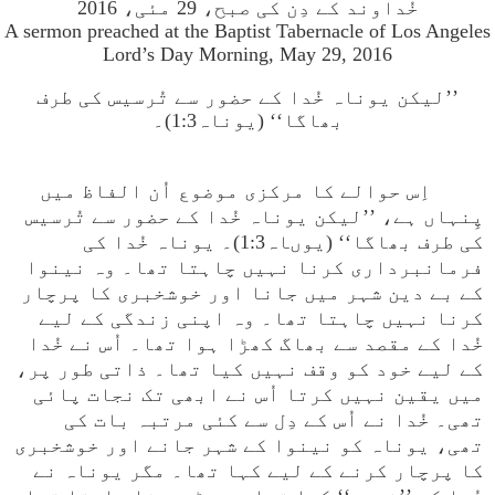
خُداوند کے دِن کی صبح، 29 مئی، 2016
A sermon preached at the Baptist Tabernacle of Los Angeles
Lord’s Day Morning, May 29, 2016
’’لیکن یوناہ خُدا کے حضور سے تُرسیس کی طرف
بھاگا‘‘ (یوناہ1:3)۔
اِس حوالے کا مرکزی موضوع اُن الفاظ میں
پِنہاں ہے، ’’لیکن یوناہ خُدا کے حضور سے تُرسیس
کی طرف بھاگا‘‘ (یوںاہ1:3)۔ یوناہ خُدا کی
فرمانبرداری کرنا نہیں چاہتا تھا۔ وہ نینوا
کے بے دین شہر میں جانا اور خوشخبری کا پرچار
کرنا نہیں چاہتا تھا۔ وہ اپنی زندگی کے لیے
خُدا کے مقصد سے بھاگ کھڑا ہوا تھا۔ اُس نے خُدا
کے لیے خود کو وقف نہیں کیا تھا۔ ذاتی طور پر،
میں یقین نہیں کرتا اُس نے ابھی تک نجات پائی
تھی۔ خُدا نے اُس کے دِل سے کئی مرتبہ بات کی
تھی، یوناہ کو نینوا کے شہر جانے اور خوشخبری
کا پرچار کرنے کے لیے کہا تھا۔ مگر یوناہ نے