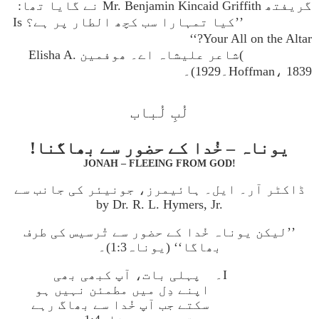
گریفتھ Mr. Benjamin Kincaid Griffith نے گایا تھا:
’’کیا تمہارا سب کچھ الطار پر ہے؟ Is
Your All on the Altar?‘‘
)شاعر علیشاہ اے۔ ھوفمین Elisha A.
Hoffman، 1839۔1929)۔
لُبِ لُباب
یوناہ – خُدا کے حضور سے بھاگنا!
JONAH – FLEEING FROM GOD!
ڈاکٹر آر۔ ایل۔ ہائیمرز، جونیئر کی جانب سے
by Dr. R. L. Hymers, Jr.
’’لیکن یوناہ خُدا کے حضور سے تُرسیس کی طرف
بھاگا‘‘ (یوناہ1:3)۔
I۔
پہلی بات، آپ کبھی بھی
اپنے دِل میں مطمئن نہیں ہو
سکتے جب آپ خُدا سے بھاگ رہے