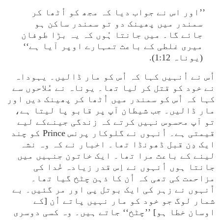
’’اور اس نے جواب دیا کہ مجھ کو اُٹھا کر
سمندر میں پھینک دو تو سمندر ساکن ہو
جائے گا۔ میں جانتا ہُوں کہ یہ بڑا طوفان
میری غلطی کے باعث تمہارے اوپر آیا ہے‘‘
(یوناہ 1:12).
اُس نے اُنہیں کہا کہ اُس کو مار ڈالیں۔ یہوداہ
نے خود کو قتل کر لیا تھا۔ یوناہ نے مُلاحوں سے
کہا کہ اُس کو سمندر میں اُٹھا کر پھینک دیں اور
مار ڈالیں۔ جب شیطان آپ پر قابو پا لیتا ہے،
تو آپ محسوس نہیں کرتے کہ زندگی جینےکے لیے
قیمتی ہے۔ اُنہوں نے گلوکار پرنس Prince کو چند
ایک دِن قبل ڈھونڈا تھا۔ اخبار نے کہ وہ نشہ
لینے کے باعث مرا تھا۔ ایک خاتون جنہیں میں
جانتا ہوں اُنہوں نے اِس قدر زیادہ خُدا کی
مزاحمت کی تھی کہ اُن کا ذہن چٹخ گیا تھا۔
اُنہوں نے زہر کی ایک بوتل پی اور مر گئیں۔ بے
شمار لوگ جو خود کو مار نہیں پاتے اُن [کے
اوسان خطا ہو] ’’چٹخ‘‘ جاتے ہیں۔ وہ کسی دوسری