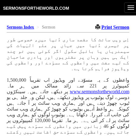
To
SERMONSFORTHEWORLD.COM
na
Print Sermon
Sermons Index
Sermon
اِس ویب سائٹ کا مقصد ساری دُنیا میں، خصوصی طور
پر تیسری دُنیا میں جہاں پر علم الہٰیات کی
سیمنریاں یا بائبل سکول اگر کوئی ہیں تو چند
ایک ہی ہیں وہاں پر مشنریوں اور پادری صاحبان
کے لیے مفت میں واعظوں کے مسوّدے اور واعظوں کی
ویڈیوز فراہم کرنا ہے۔
واعظوں کے یہ مسوّدے اور ویڈیوز اب تقریباً 1,500,000
کمپیوٹرز پر 221 سے زائد ممالک میں ہر ماہ
www.sermonsfortheworld.com
پر دیکھے جاتے ہیں۔ سینکڑوں
دوسرے لوگ یوٹیوب پر ویڈیوز دیکھتے ہیں، لیکن وہ جلد ہی یو
ٹیوب چھوڑ دیتے ہیں اور ہماری ویب سائٹ پر آ جاتے ہیں
کیونکہ ہر واعظ اُنہیں یوٹیوب کو چھوڑ کر ہماری ویب سائٹ
کی جانب آنے کی راہ دکھاتا ہے۔ یوٹیوب لوگوں کو ہماری ویب
سائٹ پر لے کر آتی ہے۔ ہر ماہ تقریباً 120,000 کمپیوٹروں پر
لوگوں کو 46 زبانوں میں واعظوں کے مسوّدے پیش کیے
جاتے ہیں۔ واعظوں کے مسوّدے حق اشاعت نہیں رکھتے