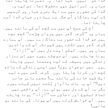
خُدا کو ’’نہیں‘‘ کہا تھا۔ وہ ٹھہرنا چاہتا تھا
جہاں وہ اِسرائیل میں محفوظ تھا۔ اِس لیے وہ
خُدا کی حضوری میں سے ایک بحری جہار پر تُرسیس
کے لیے بھاگا، اُس جگہ سے بہت دور جہاں خُدا اُسے
چاہتا تھا۔
آج کی صبح آپ میں سے کچھ اُس کی مانند ہیں۔
یہاں پر ’’گرجہ گھر میں پروان چڑھے‘‘ کچھ بچے
ہیں جو خُدا کے حضور سے بھاگ رہے ہیں۔ آپ ہمارے
گرجہ گھر میں ٹکتے ہیں کیونکہ آپ کے والدین
یہاں پر ہیں۔ لیکن اپنے دِل میں آپ ’’آزاد‘‘
ہونا چاہتے ہیں۔ آپ سوچتے ہیں، میں اِس بےزار
زندگی میں ہمیشہ کے لیے پھنسنا نہیں چاہتا
ہوں۔ میں نوجوان ہوں! میں اپنی زندگی کے ساتھ
کچھ اور کرنا چاہتا ہوں۔ گرجہ گھر میرے لیے
ایک قید خانے کی مانند ہے! مجھے باہر جانے
دیں!‘‘ آپ یہ بات باآوازِ بُلند نہیں کہتے ہیں،
مگر یہ آپ کے دِل میں ہوتی ہے۔ آپ واقعی میں
تمام تبلیغ اور دعاؤں سے ’’آزاد‘‘ ہونا چاہتے
ہیں۔ آپ خواہش کرتے ہیں آپ یوناہ کی مانند ہو
جائیں!