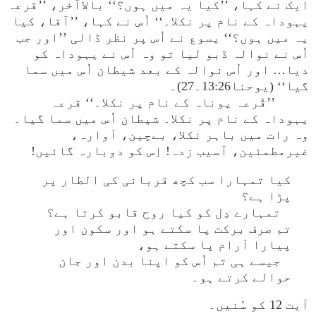
ایک نے کہا، ’’کیا یہ میں ہوں؟‘‘ بالاآخر، ’’قرعہ
یہوداہ کے نام پر نکلا۔‘‘ اُس نے کہا، ’’آقا، کیا
یہ میں ہوں؟‘‘ یسوع نے اُس پر نظر ڈالی ’’اور جب
اُس نے نوالہ ڈبو لیا تو وہ اُس نے یہوداہ کو
دیا… اور اُس نوالہ کے بعد شیطان اُس میں سما
گیا‘‘ (یوحنا13:26۔27)۔
’’قُرعہ یوناہ کے نام پر نکلا۔‘‘ قرعہ
یہوداہ کے نام پر نکلا۔ شیطان اُس میں سما گیا۔
وہ رات میں باہر نکلا، بےچین، آوارہ،
غیرمطمئین، آسیب زدہ! اِس کو دوبارہ گائیں!
کیا تمہارا سب کچھ قربانی کی الطار پر
پڑا ہے؟
تمہارے دِل کو کیا روح قابو کرتا ہے؟
تم صرف برکت پا سکتے ہو اور سکون اور
پیارا آرام پا سکتے ہو،
جیسے ہی تم اُس کو اپنا بدن اور جان
حوالے کرتے ہو۔
آیت 12 کو سُنیں۔