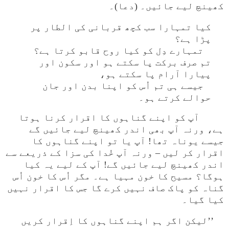
کھینچ لیے جائیں۔ (دعا)۔
کیا تمہارا سب کچھ قربانی کی الطار پر
پڑا ہے؟
تمہارے دِل کو کیا روح قابو کرتا ہے؟
تم صرف برکت پا سکتے ہو اور سکون اور
پیارا آرام پا سکتے ہو،
جیسے ہی تم اُس کو اپنا بدن اور جان
حوالے کرتے ہو۔
آپ کو اپنے گناہوں کا اقرار کرنا ہوتا
ہے، ورنہ آپ بھی اندر کھینچ لیے جائیں گے
جیسے یوناہ تھا! آپ یا تو اپنے گناہوں کا
اقرار کر لیں – ورنہ آپ خُدا کی سزا کے ذریعے سے
اندر کھینچ لیے جائیں گے! آپ کے لیے یہ کیا
ہوگا؟ مسیح کا خون مہیا ہے۔ مگر اُس کا خون اُس
گناہ کو پاک صاف نہیں کرے گا جس کا اقرار نہیں
کیا گیا۔
’’لیکن اگر ہم اپنے گناہوں کا اِقرار کریں