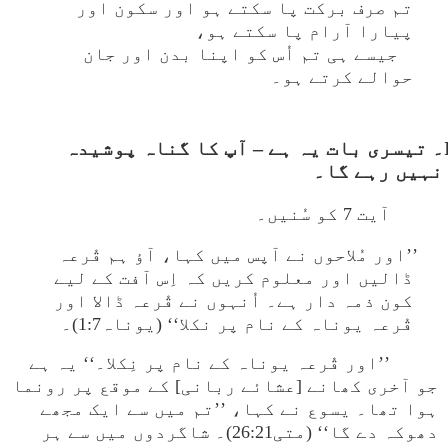
تم صرف برکت پا سکتے ہو اور سکون اور
پیارا آرام پا سکتے ہو،
جیسے ہی تم اُس کو اپنا بدن اور جان
حوالے کرتے ہو۔
III۔ تیسری بات یہ ہے – آپ کا گناہ پوشیدہ
نہیں رہے گا۔
آیت 7 کو سُنیں۔
’’اور مُلاحوں نے آپس میں کہا، آؤ ہم قُرعہ
ڈالیں اور معلوم کریں کہ اِس آفت کے لیے
کون ذمہ دار ہے۔ اُنہوں نے قُرعہ ڈالا اور
قُرعہ یوناہ کے نام پر نکلا‘‘ (یوناہ1:7)۔
’’اور قُرعہ یوناہ کے نام پر نِکلا۔‘‘ یہ ہے
جو آخری کھانے [عشائے ربانی] کے موقع پر رونما
ہوا تھا۔ یسوع نے کہا، ’’تم میں سے ایک مجھے
دھوکہ دے گا‘‘ (متی26:21)۔ شاگردوں میں سے ہر