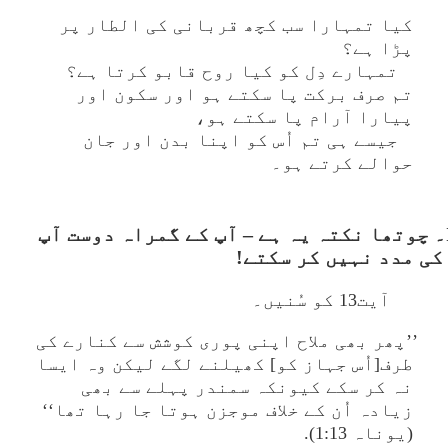
کیا تمہارا سب کچھ قربانی کی الطار پر
پڑا ہے؟
تمہارے دِل کو کیا روح قابو کرتا ہے؟
تم صرف برکت پا سکتے ہو اور سکون اور
پیارا آرام پا سکتے ہو،
جیسے ہی تم اُس کو اپنا بدن اور جان
حوالے کرتے ہو۔
IV۔ چوتھا نکتہ یہ ہے – آپ کے گمراہ دوست آپ
کی مدد نہیں کر سکتے!
آیت13 کو سُنیں۔
’’پھر بھی ملاح اپنی پوری کوشش سے کنارے کی
طرف[اُس جہاز کو] کھیلنے لگے لیکن وہ ایسا
نہ کر سکے کیونکہ سمندر پہلے سے بھی
زیادہ اُن کے خلاف موجزن ہوتا جا رہا تھا‘‘
(یوناہ 1:13).