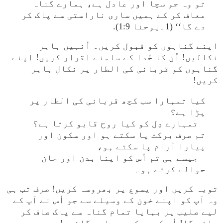
تو وہ جو سچا اور عادل ہے، ہمارے گناہ
معاف کر کے ہمیں ساری ناراستی سے پاک کر
دے گا‘‘ (1۔یوحنا 1:9).
اپنے گناہوں کو قبول کریں۔ اُنہیں باہر
نکالیں! اُن کا خُدا کے سامنے اقرار کریں! اپنے
گناہوں کو قربانی کی الطار پر نکال باہر
کریں!
کیا تمہارا سب کچھ قربانی کی الطار پر
پڑا ہے؟
تمہارے دِل کو کیا روح قابو کرتا ہے؟
تم صرف برکت پا سکتے ہو اور سکون اور
پیارا آرام پا سکتے ہو،
جیسے ہی تم اُس کو اپنا بدن اور جان
حوالے کرتے ہو۔
توبہ کریں اور یسوع پر بھروسہ کریں! صرف تب ہی
وہ آپ کو اپنے خون کے وسیلے سے جو اُس نے آپ کے
لیے صلیب پر بہایا تمام گناہ سے پاک صاف کر