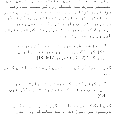
اپنی مطالعہ گاہ میں بیٹھتا ہے۔ وہ کبھی بھی
تفتیشی کمرے میں گنہگاروں کو
سُننے میں
وقت
صرف نہیں کرتا ہے۔ یہ سب اُس کے لیے زبانی کلامی
ہے۔ لیکن اگر آپ لوگوں کے ساتھ ہوں، اُن کو سُن
رہے ہوں – تب آپ جان جائیں گے کہ مسیح میں
ایمان لا کر لوگوں کا تبدیل ہونا کس قدر حقیقی
طور پر رونما ہوتا ہے!
’’لہٰذا خدا خُود فرماتا ہے کہ اُن میں سے
نکل کر الگ رہو … اور میں تمہارا باپ
ہوں گا‘‘ (2۔ کرنتھیوں 6:17۔18).
گمراہ لوگ آپ کی مدد نہیں کر سکتے! بائبل کہتی
ہے،
’’جو کوئی دُنیا کا دوست بننا چاہتا ہے وہ
اپنے آپ کو خدا کا دشمن بناتا ہے‘‘ (یعقوب
4:4).
کسی ایک کے لیے دعا مانگیں کہ وہ اپنے گمراہ
دوستوں کو چھوڑ دے اِس سے پہلے کہ وہ اندر