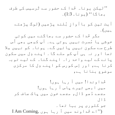
’’لیکن یوناہ خُدا کے حضور سے تُرسیس کی طرف
بھاگا‘‘ (یوناہ1:3)۔
آیت تین کو باآوازِ بُلند پڑھیں (لوگ پڑھتے
ہیں)۔
مگر خُدا کے حضور سے بھاگنے میں کوئی
خوشی یا مُسرت نہیں ہوتی ہے۔ آپ کبھی بھی اُس
طرح سے سکون نہیں پائیں گے۔ یوناہ کو نہیں مِلا
تھا اور نہ ہی آپ کو ملے گا۔ اپنے دِل میں سکون
پانے کے لیے واحد راہ اپنے گناہ کے لیے توبہ
کرنا ہے، اور اِس کورس کو اپنے دِل کا مرکزی
موضوع بنانا ہے،
خُداوندا! میں آ رہا ہوں!
میں ابھی تیرے پاس آ رہا ہوں!
مجھے دُھو ڈال، مجھے خون میں پاک صاف کر
ڈال
جو کلوری پر بہا تھا۔
(’’اے خُداوند میں آ رہا ہوں I Am Coming,