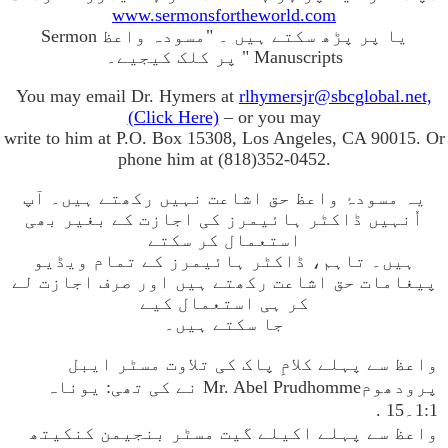
www.sermonsfortheworld.com
یا پر پڑھ سکتے ہیں ۔ "مسودہ واعظ Sermon
Manuscripts " پر کلک کیجیے۔
You may email Dr. Hymers at
rlhymersjr@sbcglobal.net,
(Click Here)
– or you may
write to him at P.O. Box 15308, Los Angeles, CA 90015. Or
phone him at (818)352-0452.
یہ مسودۂ واعظ حق اشاعت نہیں رکھتے ہیں۔ آپ
اُنہیں ڈاکٹر ہائیمرز کی اجازت کے بغیر بھی
استعمال کر سکتے
ہیں۔ تاہم، ڈاکٹر ہائیمرز کے تمام ویڈیو
پیغامات حق اشاعت رکھتے ہیں اور صرف اجازت لے
کر ہی استعمال کیے
جا سکتے ہیں۔
واعظ سے پہلے کلامِ پاک کی تلاوت مسٹر ایبل
پرودھومMr. Abel Prudhomme نے کی تھی: یوناہ
1:1۔15 .
واعظ سے پہلے اکیلے گیت مسٹر بنجیمن کنکیتھ