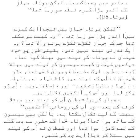
سمندر میں پھینک دیا۔ لیکن یوناہ جہاز
کے اندر پڑا گہری نیند سو رہا تھا‘‘
(یوناہ1:5)۔
’’لیکن یوناہ جہاز میں نیچے [ایک کمرے
میں] اندر پڑا سو رہا تھا۔‘‘ وہ کیسے سو سکتا
تھا جب کہ جہاز ٹکڑے ٹکڑے ہونے والا تھا؟ وہ
ایک قدرتی نیند نہیں تھی۔ یقینی طور پر خود
شیطان نے یوناہ کو نیند میں مبتلا کیا تھا۔
دیکھیں شیطان کیسے سیمسون کو نیند میں مبتلا
کرتا ہے! وہ ایک مضبوط نوجوان شخص تھا، مگر
شیطان نے اُس کو نیند میں ڈالا دیا، اور دلیلہ
نے اُس کے بال کاٹ دیے – اور فلسطینیوں نے اُس کو
پکڑ لیا اور اُس کی آنکھیں نکال دیں۔
دھیان کریں! شیطان آپ کو نیند میں مبتلا
کرنے کے بعد – وہ آپ کی روحانی ’’آنکھیں‘‘
ہمیشہ کے لیے نکال سکتا ہے۔ بالکل یہی سیمسون
کے ساتھ ہوا تھا! یوناہ خُدا کے حضور سے بھاگنے
کے لیے کھڑا ہوا تھا اور شیطان نے اُس کو نیند
میں مبتلا کر دیا! آیت چھ کو سُنیں،