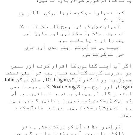
پائے گا! اُس کورس کو دوبارہ گائیں!
کیا تمہارا سب کچھ قربانی کی الطار پر
پڑا ہے؟
تمہارے دِل کو کیا روح قابو کرتا ہے؟
تم صرف برکت پا سکتے ہو اور سکون اور
پیارا آرام پا سکتے ہو،
جیسے ہی تم اُس کو اپنا بدن اور جان
حوالے کرتے ہو۔
اگر آپ اپنے گناہوں کا اقرار کرنے اور مسیح
پر بھروسہ کرنے کے لیے تیار ہیں تو اپنی نسشت
چھوڑیں اور ڈاکٹر کیگنDr. Cagan، جان کیگن John
Cagan، اور نوح سونگ Noah Song کے پیچھے ابھی
اجتماع گاہ کی پچھلی جانب چلے جائیں۔ وہ آپ
کو ایک پُرسکون کمرے میں لے جائیں گے جہاں پر
ہم بات چیت کر سکتے ہیں اور دعا مانگ سکتے
ہیں۔
اگر اِس واعظ نے آپ کو برکت بخشی ہے تو
ڈاکٹر ہائیمرز آپ سے سُننا چاہیں گے۔
جب