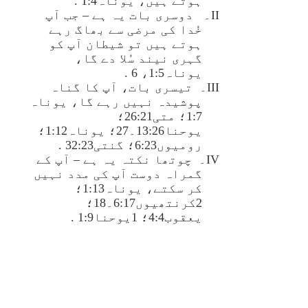
ہوتے ہیں، یوناہ1:4 .
II۔
دوسری بات یہ ہے – جب آپ
خُدا کی مرضی سے بھاگ رہے
ہوتے ہیں تو شیطان آپ کو
گہری نیند سُلا دے گا،
یوناہ1:5، 6 .
III۔
تیسری بات، آپ کا گناہ
پوشیدہ نہیں رہے گا، یوناہ
1:7؛ متی26:21؛
یوحنا13:26۔27؛ یوناہ1:12؛
رومیوں6:23؛ گنتی32:23 .
IV۔
چوتھا نکتہ یہ ہے – آپ کے
گمراہ دوست آپ کی مدد نہیں
کر سکتے، یوناہ1:13؛
2کرنتھیوں6:17۔18؛
یعقوب4:4؛ 1یوحنا1:9 .