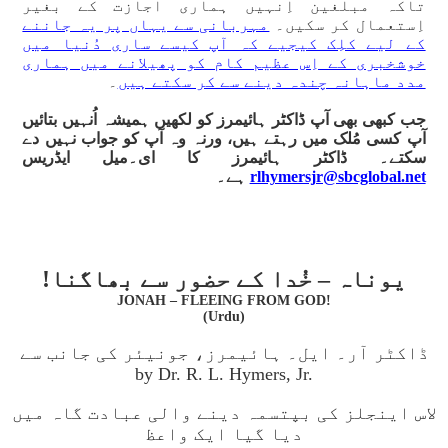
تاکہ مبلغین اِنہیں ہماری اجازت کے بغیر
اِستعمال کر سکیں۔
مہربانی سے یہاں پر یہ جاننے
کے لیے کلِک کیجیے کہ آپ کیسے ساری دُنیا میں
خوشخبری کے اِس عظیم کام کو پھیلانے میں ہماری
مدد ماہانہ چندہ دینے سے کر سکتے ہیں
۔
جب کبھی بھی آپ ڈاکٹر ہائیمرز کو لکھیں ہمیشہ اُنہیں بتائیں
آپ کسی مُلک میں رہتے ہیں، ورنہ وہ آپ کو جواب نہیں دے
سکتے۔ ڈاکٹر ہائیمرز کا ای۔میل ایڈریس
rlhymersjr@sbcglobal.net
ہے۔
یوناہ – خُدا کے حضور سے بھاگنا!
JONAH – FLEEING FROM GOD!
(Urdu)
ڈاکٹر آر۔ ایل۔ ہائیمرز، جونیئر کی جانب سے
by Dr. R. L. Hymers, Jr.
لاس اینجلز کی بپتسمہ دینے والی عبادت گاہ میں
دیا گیا ایک واعظ