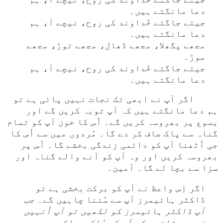
دعا مانگتے ہیں۔
جیتے جاگتے خُداوند کی روح، نیچے آ، ہم
دعا مانگتے ہیں۔
مجھے پگھلا، مجھے ڈھال، مجھے توڑ، مجھے
موڑ۔
جیتے جاگتے خُداوند کی روح، نیچے آ، ہم
دعا مانگتے ہیں۔
اگر آپ نے ابھی تک نجات نہیں پائی ہے تو
ہم دعا مانگتے ہیں کہ آپ توبہ کریں گے اور
یسوع پر بھروسہ کریں گے۔ اُس کا خون آپ کو تمام
گناہ سے پاک صاف کر دے گا۔ مُردوں میں سے اُس کا
جی اُٹھنا آپ کو دائمی زندگی بخشے گا۔ اُس پر
بھروسہ کریں اور وہ آپ کو آنے والے گناہ اور
سزا سے بچا لے گا۔ آمین۔
اگر اِس واعظ نے آپ کو برکت بخشی ہے تو
ڈاکٹر ہائیمرز آپ سے سُننا چاہیں گے۔
جب
آپ ڈاکٹر ہائیمرز کو لکھیں تو آپ اُنہیں
ضرور بتائیں کہ آپ کس مُلک سے لکھ رہے ہیں