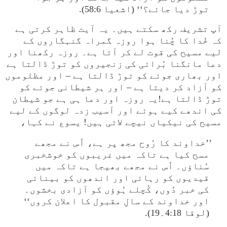
توڑ دیا جائے؟‘‘ (اشعیا 58:6).
آپ تشریف رکھ سکتے ہیں۔ یہ آیت ظاہر کرتی ہے
کہ خُدا کا چُنا ہوا روزہ گمراہ گنہگاروں کے
لیے مسیح کی قوت لے کر آتا ہے۔ روزہ رکھنا اور
دعا مانگنا بُرائی کی زنجیروں کو توڑ ڈالتا ہے
اور بھاری جوئے کو توڑ ڈالتا ہے – اور مظلوموں
کو آزاد کر دیتا ہے – اور ہر شیطانی جوئے کو
توڑ ڈالتا ہے!یہ روزہ اور دعا ہی ہے جو شیطان
کی اندھے کیے ہوئے اور آسیب زدہ لوگوں کے لیے
مسیح کی نیکیاں نیچے لاتی ہیں! یسوع نے کہا،
’’خداوند کا رُوح مجھ پر ہے، اُس نے مجھے
مسح کیا ہے تاکہ میں غریبوں کو خوشخبری
سُناؤں۔ اُس نے مجھے بھیجا ہے تاکہ میں
قیدیوں کو رہائی اور اندھوں کو بینائی
کی خبر دُوں، کُچلے ہُوؤں کو آزادی بخشوں۔
اور خداوند کے سالِ مقبول کا اعلان کروں‘‘
(لوقا 4:18۔19).