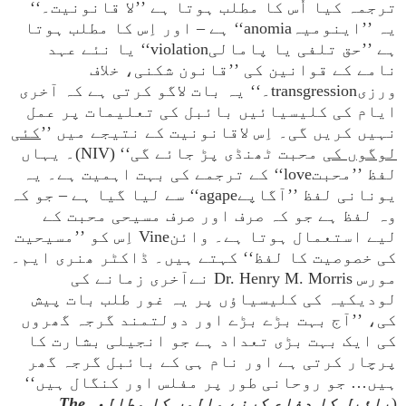
ترجمہ کیا اُس کا مطلب ہوتا ہے ’’لا قانونیت۔‘‘
یہ ’’اینومیہanomia‘‘ ہے – اور اِس کا مطلب ہوتا
ہے ’’حق تلفی یا پامالیviolation‘‘ یا نئے عہد
نامے کے قوانین کی ’’قانون شکنی، خلاف
ورزیtransgression۔‘‘ یہ بات لاگو کرتی ہے کہ آخری
ایام کی کلیسیائیں بائبل کی تعلیمات پر عمل
نہیں کریں گی۔ اِس لاقانونیت کے نتیجے میں ’’
کئی
لوگوں کی
محبت ٹھنڈی پڑ جائے گی‘‘ (NIV)۔ یہاں
لفظ ’’محبتlove‘‘ کے ترجمے کی بہت اہمیت ہے۔ یہ
یونانی لفظ ’’آگاپےagape‘‘ سے لیا گیا ہے – جو کہ
وہ لفظ ہے جو کہ صرف اور صرف مسیحی محبت کے
لیے استعمال ہوتا ہے۔ وائنVine اِس کو ’’مسیحیت
کی خصوصیت کا لفظ‘‘ کہتے ہیں۔ ڈاکٹر ھنری ایم۔
مورس Dr. Henry M. Morris نےآخری زمانے کی
لودیکیہ کی کلیسیاؤں پر یہ غور طلب بات پیش
کی، ’’آج بہت بڑے بڑے اور دولتمند گرجہ گھروں
کی ایک بہت بڑی تعداد ہے جو انجیلی بشارت کا
پرچار کرتی ہے اور نام ہی کے بائبل گرجہ گھر
ہیں… جو روحانی طور پر مفلس اور کنگال ہیں‘‘
(
بائبل کا دفاع کرنے والوں کا مطالعہThe