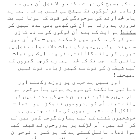
ہے کہ مسیح کی نجات دلانے والا فضل اُن میں سے
زیادہ تر لوگوں تک پہنچ ہی نہیں پاتا۔
ہمارے
پاس خُداوند کی موجودگی کی قوت کا ہونا نہایت
ضروری ہے ورنہ ہم اُن کی کبھی بھی مدد نہیں کر
سکتے!
ہم ایک کے بعد اُن لوگوں کو ساتھ گاڑی
بھر کر گرجہ گھر میں لا سکتے ہیں – مگر اُن میں
سے چند ایک ہی یسوع کی نجات دلانے والے فضل پر
تجربہ کر پائے گا! انتہائی چند ایک ہی نجات
پائیں گے – جب تک کہ خُدا ہمارے گرجہ گھروں کے
لیے شیطان کی قوت سے کہیں زیادہ قوت نہیں
بھیجتا!
اور یہیں ہے جہاں پر روزے رکھنے اور
دعائیں مانگنے کی ضرورت ہوتی ہے! مرقس، نو
باب میں، شاگرد نوجوان شخص کی مدد نہیں کر
پائے تھے۔ اُس کو بدروحوں نے جکڑا ہوا تھا –
بالکل اُن بے شمار بچوں کی مانند جنہیں ہم
خوشخبری سُننے کے لیے ہمارے گرجہ گھر میں لے
کر آتے ہیں۔ اُس لڑکے پر بدروحوں نے قبضہ کیا
ہوا تھا۔ بائبل کہتی ہے کہ ہر گمراہ نوجوان