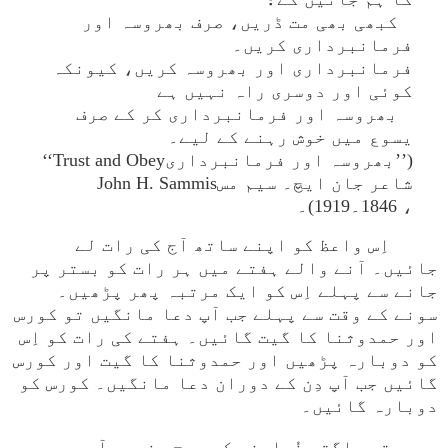
کبھی بھی مت ڈریں، صرف بھروسہ اور
فرمانبرداری کریں۔
فرمانبرداری اور بھروسہ کریں، کیونکہ
کوئی اور دوسری راہ نہیں ہے
بھروسہ اور فرمانبرداری کر کے صرف
یسوع میں خوش رہنے کے لیے۔
(’’بھروسہ اور فرمانبرداریTrust and Obey‘‘
شاعر جان ایچ۔ سیم مسJohn H. Sammis
، 1846۔1919)۔
اِس واعظ کو اپنے ساتھ آج کی رات لے
جائیں۔ آنے والے ہفتے میں ہر رات کو بستر پر
جانے سے پہلے اِس کو ایک مرتبہ پھر پڑھیں۔
سونے کے وقت سے پہلے جب آپ دعا مانگیں تو کورس
اور حمدوثنا کا گیت گائیں۔ ہفتے کی رات کو اِس
کو دوبارہ پڑھیں اور حمدوثنا کا گیت اور کورس
گائیں جب آپ دِن کے دوران دعا مانگیں۔ کورس کو
دوبارہ گائیں۔
جیتے جاگتے خُداوند کی روح، نیچے آ، ہم