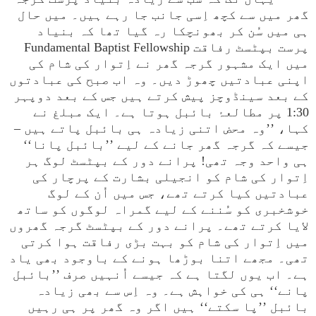
گھر میں سے کچھ اِسی جانب جا رہے ہیں۔ میں حال
ہی میں سُن کر بھونچکا رہ گیا تھا کہ بنیاد
پرست بپٹسٹ رفاقت Fundamental Baptist Fellowship
میں ایک مشہور گرجہ گھر نے اِتوار کی شام کی
اپنی عبادتیں چھوڑ دیں۔ وہ اب صبح کی عبادتوں
کے بعد سینڈوچز پیش کرتے ہیں جس کے بعد دوپہر
1:30 پر مطالعۂ بائبل ہوتا ہے۔ ایک مبلغ نے
کہا، ’’وہ محض اتنی زیادہ ہی بائبل پاتے ہیں –
جیسے کہ گرجہ گھر جانے کے لیے ’’بائبل پانا‘‘
ہی واحد وجہ تھی! پرانے دور کے بپٹسٹ لوگ ہر
اِتوار کی شام کو انجیلی بشارت کے پرچار کی
عبادتیں کیا کرتے تھے، جس میں اُن کے لوگ
خوشخبری کو سُننے کے لیے گمراہ لوگوں کو ساتھ
لایا کرتے تھے۔ پرانے دور کے بپٹسٹ گرجہ گھروں
میں اِتوار کی شام کو بہت بڑی رفاقت ہوا کرتی
تھی۔ مجھے اتنا بوڑھا ہونے کے باوجود بھی یاد
ہے۔ اب یوں لگتا ہے کہ جیسے اُنہیں صرف ’’بائبل
پانے‘‘ ہی کی خواہش ہے۔ وہ اِس سے بھی زیادہ
بائبل ’’پا سکتے‘‘ ہیں اگر وہ گھر پر ہی رہیں