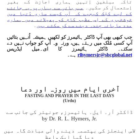
تاکہ مبلغین اِنہیں ہماری اجازت کے بغیر
اِستعمال کر سکیں۔
مہربانی سے یہاں پر یہ جاننے
کے لیے کلِک کیجیے کہ آپ کیسے ساری دُنیا میں
خوشخبری کے اِس عظیم کام کو پھیلانے میں ہماری
مدد ماہانہ چندہ دینے سے کر سکتے ہیں
۔
جب کبھی بھی آپ ڈاکٹر ہائیمرز کو لکھیں ہمیشہ اُنہیں بتائیں
آپ کسی مُلک میں رہتے ہیں، ورنہ وہ آپ کو جواب نہیں دے
سکتے۔ ڈاکٹر ہائیمرز کا ای۔میل ایڈریس
rlhymersjr@sbcglobal.net
ہے۔
آخری ایام میں روزہ اور دعا
FASTING AND PRAYER IN THE LAST DAYS
(Urdu)
ڈاکٹر آر۔ ایل۔ ہائیمرز، جونیئر کی جانب سے
by Dr. R. L. Hymers, Jr.
لاس اینجلز کی بپتسمہ دینے والی عبادت گاہ میں
دیا گیا ایک واعظ