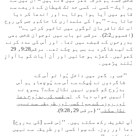
شخص جسے ہم گرجہ گھر میں لاتے ہیں – اُن میں سے
ہر ایک – کسی نہ کسی حد تک شیطان کے ذریعے سے
قابو میں آیا ہوا ہوتا ہے اور اندھا کر دیا
جاتا ہے – ’’ہوا کی علمداری کا حاکم، جس کی روح
اب تک نافرمان لوگوں میں تاثیر کرتی ہے‘‘
(افسیوں2:2)۔ مرقس نو باب میں نوجوان شخص بھی
بدروحوں کے قبضے میں تھا۔ اور اُس کی مدد کرنے
کے لیے شاگرد بے بس ہو چکے تھے۔ مرقس9:28، 29
کھولیں۔ کھڑے ہو جائیں اور اُن آیات کو باآوازِ
بُلند پڑھیں۔
’’جب وہ گھر میں داخل ہُوا تو اُس کے
شاگردوں نے چُپکے سے اُس سے پُوچھا، ہم اُس
بدرُوح کو کیوں نہیں نکال سکے؟ یسوع نے
اُنہیں جواب دیا کہ
اِس قسم کی بدرُوح دعا
اور روزہ کے سِوا کسی اور طریقہ سے نہیں
نکل سکتی
‘‘ (مرقس 9:28،29).
آپ تشریف رکھ سکتے ہیں۔ ’’اِس قسم [کی بدروح]
دعا اور روزہ کے سِوا کسی اور طریقہ سے نہیں