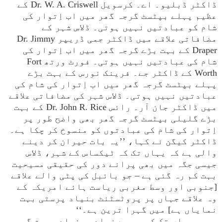
ڈاکٹر ڈبلیو۔ اے۔ کرسویل Dr. W. A. Criswell کے
عظیم پہلے بپٹسٹ گرجہ گھر میں اب اِتوار کی
شام کو عبادتیں نہیں ہوتی۔ ڈلاس شہر کے
مضافاتی علاقے میں ڈاکٹر جمی ڈریپر Dr. Jimmy
Draper کے بہت بڑے گرجہ گھر میں اب اِتوار کی
شام کی عبادتیں نہیں ہوتی۔ فورٹ ورتھ Fort
Worth کے ڈاکٹر جے۔ فرینک نورس کے بہت بڑے
پہلے بپٹسٹ گرجہ گھر میں اب اِتوار کی شام کی
عبادتیں نہیں ہوتی۔ ڈلاس شہر کی مضافاتی علاقے
میں ڈاکٹر جان آر۔ رائس Dr. John R. Rice کے بہت
بڑے گلیلی بپٹسٹ گرجہ گھر بھی واضح طور پر
اِتوار کی شام کی عبادتوں کو منسوخ کر چکا ہے۔
ڈاکٹر کیگن نے کہا، ’’یہ بات حیران کر دینے
والی ہے کہ یہاں تک کہ ٹیکساس کے شہر، ڈلاس
جیسی جگہ میں بھی پرانے دور کی حقیقی مسیحیت
بہت کم رہ گئی ہے – جو بائبل کی پٹی والے علاقے
[جنوبی اور وسط مغربی ریاست ہائے امریکہ کے
وہ علاقے جہاں پر پروٹسٹنٹ بنیاد پرستی بہت
نمایاں ہے] میں گہرا ترین ہے۔‘‘
یہاں تک کہ سب سے زیادہ بنیاد پرست گرجہ