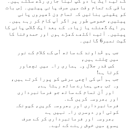
کے لیے ایک یا دو کپ لینا جاری رکھ سکتے ہیں۔
باقی کے تمام وقت میں صرف پانی پیئیں۔ اِس بات
کو یقینی بنائیں کہ تمام دِن ڈھیروں پانی
پیئیں، خصوصی طور پر اگر آپ کام کر رہے ہیں۔
ہر ایک گھنٹے یا زیادہ کے بعد ایک گلاس پانی کا
پیئیں۔ آئیے اکٹھے کھڑے ہوں اور حمدوثنا کا
گیت نمبر6 گائیں۔
جب ہم خُداوند کے ساتھ اُس کے کلام کے نور
میں چلتے ہیں،
کس قدر جلال وہ ہماری راہ میں نچھاور
کرتا ہے!
جب ہم اُس کی اچھی مرضی کو پورا کرتے ہیں،
وہ تب بھی ہمارے ساتھ رہتا ہے،
اور اُن تمام کے ساتھ جو فرمانبرداری
اور بھروسہ کریں گے۔
فرمانبرداری اور بھروسہ کریں، کیونکہ
کوئی اور دوسری راہ نہیں ہے
بھروسہ اور فرمانبرداری کر کے صرف
یسوع میں خوش رہنے کے لیے۔