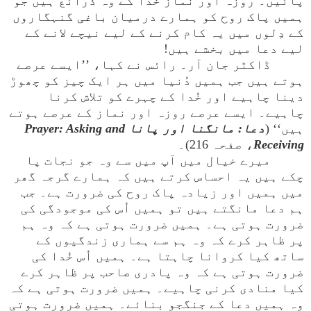
پائیں۔ روزہ اور نماز خُدا کے وہ ذرائع ہیں جو
ہمیں پاک روح کو ہمارے درمیان باغی گنہگاروں
کے دِلوں میں یہ کام کرنے کے لیے نیچے لانے کے
لیے دعا میں بخشے ہیں!
ڈاکٹر جان آر۔ رائس نے کہا، ’’ایسے عرصے
ہوتے ہیں جب ہمیں دُنیا میں ہر ایک چیز کو چھوڑ
دینا چاہیے اور خُدا کے چہرے کو تلاش کرنا
چاہیے۔ ایسے عرصے روزہ اور نماز کے عرصے ہوتے
ہیں‘‘ (
دعا: مانگنا اور پانا Prayer: Asking and
Receiving
، صفحہ 216)۔
میرے خیال میں آپ میں سے وہ جو نجات پا
چکے ہیں یہ احساس کرتے ہیں کہ ہمارے گرجہ گھر
میں ہمیں اور زیادہ پاک روح کی ضرورت ہے۔ جب
ہم دعا مانگتے ہیں تو ہمیں اُس کی موجودگی کی
ضرورت ہوتی ہے۔ ہمیں ضرورت ہوتی ہے کہ وہ ہم
پر ظاہر کرے کہ وہ ہم سے ہماری زندگیوں کے
ساتھ کیا کروانا چاہتا ہے۔ ہمیں اُس خُدا کی
ضرورت ہوتی ہے کہ وہ پادری صاحب پر ظاہر کرے
کیا منادی کرنی چاہیے۔ ہمیں ضرورت ہوتی ہے کہ
وہ ہمیں دعا کے جنگجو بنائے۔ ہمیں ضرورت ہوتی