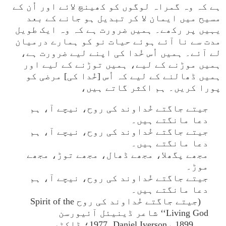
ہے کہ وہ گمراہ لوگوں کو کھینچ لائے اور اُن کے
مسیح میں ایمان لا کر تبدیل ہو جانے کے بعد
یہیں پر رکھے۔ ہمیں ضرورت ہے کہ وہ ایک طویل
مدت سے نا آئے ہوئے حیات نو کو ہمارے درمیان
لے آئے۔ ہمیں اُس خُدا کی اپنے لیے ضرورت ہے،
ہمیں موڑنے کے لیے، ہمیں توڑنے کے لیے اور
ہمیں ڈھالنے کے لیے کہ اُس [خُدا کی] مرضی کو
پورا کریں۔ ہم اکثر گاتے ہیں،
جیتے جاگتے خُداوند کی روح، نیچے آ، ہم
دعا مانگتے ہیں۔
جیتے جاگتے خُداوند کی روح، نیچے آ، ہم
دعا مانگتے ہیں۔
مجھے پگھلا، مجھے ڈھال، مجھے توڑ، مجھے
موڑ۔
جیتے جاگتے خُداوند کی روح، نیچے آ، ہم
دعا مانگتے ہیں۔
(جیتے جاگتے خُداوند کی روح Spirit of the
Living God‘‘ شاعر ڈینیئل آئیورسن
Daniel Iverson، 1899۔1977؛ ڈاکٹر