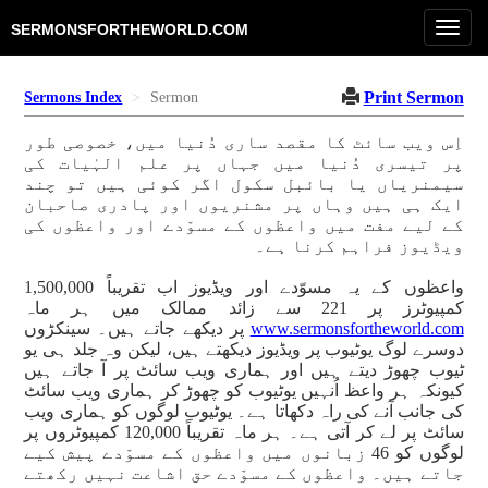
Toggl
SERMONSFORTHEWORLD.COM
navig
Print Sermon
Sermons Index
Sermon
اِس ویب سائٹ کا مقصد ساری دُنیا میں، خصوصی طور
پر تیسری دُنیا میں جہاں پر علم الہٰیات کی
سیمنریاں یا بائبل سکول اگر کوئی ہیں تو چند
ایک ہی ہیں وہاں پر مشنریوں اور پادری صاحبان
کے لیے مفت میں واعظوں کے مسوّدے اور واعظوں کی
ویڈیوز فراہم کرنا ہے۔
واعظوں کے یہ مسوّدے اور ویڈیوز اب تقریباً 1,500,000
کمپیوٹرز پر 221 سے زائد ممالک میں ہر ماہ
www.sermonsfortheworld.com
پر دیکھے جاتے ہیں۔ سینکڑوں
دوسرے لوگ یوٹیوب پر ویڈیوز دیکھتے ہیں، لیکن وہ جلد ہی یو
ٹیوب چھوڑ دیتے ہیں اور ہماری ویب سائٹ پر آ جاتے ہیں
کیونکہ ہر واعظ اُنہیں یوٹیوب کو چھوڑ کر ہماری ویب سائٹ
کی جانب آنے کی راہ دکھاتا ہے۔ یوٹیوب لوگوں کو ہماری ویب
سائٹ پر لے کر آتی ہے۔ ہر ماہ تقریباً 120,000 کمپیوٹروں پر
لوگوں کو 46 زبانوں میں واعظوں کے مسوّدے پیش کیے
جاتے ہیں۔ واعظوں کے مسوّدے حق اشاعت نہیں رکھتے