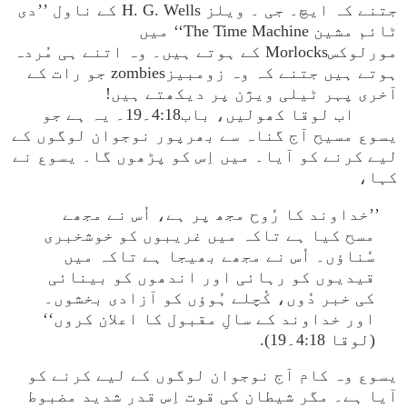
جتنے کہ ایچ۔ جی ۔ ویلز H. G. Wells کے ناول ’’دی
ٹائم مشین The Time Machine‘‘ میں
مورلوکسMorlocks کے ہوتے ہیں۔ وہ اتنے ہی مُردہ
ہوتے ہیں جتنے کہ وہ زومبیزzombies جو رات کے
آخری پہر ٹیلی ویژن پر دیکھتے ہیں!
اب لوقا کھولیں، باب4:18۔19۔ یہ ہے جو
یسوع مسیح آج گناہ سے بھرپور نوجوان لوگوں کے
لیے کرنے کو آیا۔ میں اِس کو پڑھوں گا۔ یسوع نے
کہا،
’’خداوند کا رُوح مجھ پر ہے، اُس نے مجھے
مسح کیا ہے تاکہ میں غریبوں کو خوشخبری
سُناؤں۔ اُس نے مجھے بھیجا ہے تاکہ میں
قیدیوں کو رہائی اور اندھوں کو بینائی
کی خبر دُوں، کُچلے ہُوؤں کو آزادی بخشوں۔
اور خداوند کے سالِ مقبول کا اعلان کروں‘‘
(لوقا 4:18۔19).
یسوع وہ کام آج نوجوان لوگوں کے لیے کرنے کو
آیا ہے۔ مگر شیطان کی قوت اِس قدر شدید مضبوط