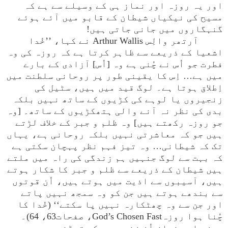
اور یہ روزہ اور نماز ہی کے وسیلے سے ہے کہ
مسیح کی نیکیاں شیطان کے قابو میں آئے ہوئے
گنہگاروں میں جانی جاتی ہیں!
آرتھر والِس Arthur Wallis نے کہا، ’’خُدا
اشعیا کے ذریعے سے ظاہر کرتا ہے کہ روزہ کی وہ
فطرت جو اُس نے چُنی ہے وہ [اُس] آزادی کے بارے
میں ہے… اِس کا یقینی طور پر روحانی سلطنت میں
اِطلاق ہوتا ہے۔ لوگ قید میں ہیں، سٹیل کی
زنجیروں یا لوہے کی کڑیوں کے ساتھ نہیں بلکہ
بدی کی نظر نہ آنے والی ہتھکڑیوں کے ساتھ۔ [وہ
جو روزہ رکھتے ہیں] وہ ظلم و جبر کے خلاف لڑتے
ہیں جو کہ معاشرتی نہیں بلکہ روحانی ہے، یہاں
تک کہ شیطانی… وہ تیز فہم نظر پہچان سکتی ہے
کہ بہت سے لوگ جنہیں ہم زندگی کی راہ میں ملتے
ہیں شیطان کے ذریعے سے ظلم و جبر کا شکار ہوتے
ہیں، آسیبوں سے اذیت میں ہوتے ہیں، اُن قوتوں
سے بندھے ہوتے ہیں جن کو وہ سمجھ نہیں پاتے
اور جن سے وہ چھٹکارہ نہیں پا سکتے‘‘ (خُدا کا
چُنا ہوا روزہGod’s Chosen Fast، صفحات63، 64)۔