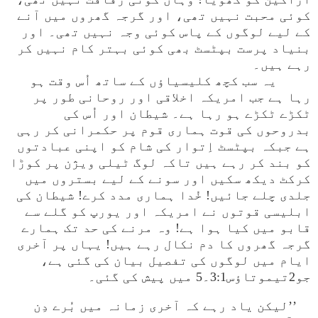
کوئی محبت نہیں تھی، اور گرجہ گھروں میں آنے
کے لیے لوگوں کے پاس کوئی وجہ نہیں تھی۔ اور
بنیاد پرست بپٹسٹ بھی کوئی بہتر کام نہیں کر
رہے ہیں۔
یہ سب کچھ کلیسیاؤں کے ساتھ اُس وقت ہو
رہا ہے جب امریکہ اخلاقی اور روحانی طور پر
ٹکڑے ٹکڑے ہو رہا ہے۔ شیطان اور اُس کی
بدروحوں کی قوت ہماری قوم پر حکمرانی کر رہی
ہے جبکہ بپٹسٹ اِتوار کی شام کو اپنی عبادتوں
کو بند کر رہے ہیں تاکہ لوگ ٹیلی ویژن پر کوڑا
کرکٹ دیکھ سکیں اور سونے کے لیے بستروں میں
جلدی چلے جائیں! خُدا ہماری مدد کرے! شیطان کی
ابلیسی قوتوں نے امریکہ اور یورپ کو گلے سے
قابو میں کیا ہوا ہے! وہ مرنے کی حد تک ہمارے
گرجہ گھروں کا دم نکال رہے ہیں! یہاں پر آخری
ایام میں لوگوں کی تفصیل بیان کی گئی ہے،
جو2تیموتاؤس3:1۔5 میں پیش کی گئی۔
’’لیکن یاد رہے کہ آخری زمانہ میں بُرے دِن