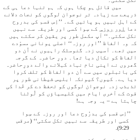
نکل سکتی۔‘‘
میں قائل ہو چکا ہوں کہ ہم تنہا دعا ہی کے
ذریعے سے زیادہ تر نوجوان لوگوں کو نجات دلانے
کے اہل نہیں ہو پائیں گے۔ ’’اِس قسم کی بدروح
دعا
اور
روزہ
کے سِوا کسی اور طریقہ سے نہیں
نکل سکتی۔‘‘ آپ مکمل طور پر یقین کر سکتے ہیں
کہ وہ الفاظ ’’اور روزہ‘‘ اصلی یونانی مسوّدے
میں تھے۔ آسیب زدہ گنوسٹک راہبوں نے اُن دو
الفاظ کو نکال دیا تھا۔ دورِ حاضرہ کے گرجہ
گھروں نے اپنی نام نہاد کہلانے والے دورِحاضرہ
کی بائبلوں میں سے اُن دو الفاظ کو تلف کروا
دیا ہے۔ کیوں؟ کیونکہ ابلیس شیطانی طور پر
تذبذب زدہ نوجوان لوگوں کو تحفظ دے کر خُدا کی
قوت کے آخری ایام میں کلیسیاؤں کو لُوٹنا
چاہتا ہے – یہ وجہ ہے!
’’اِس قسم کی بدرُوح دعا اور روزہ کے سِوا
کسی اور طریقہ سے نہیں نکل سکتی‘‘ (مرقس
9:29).