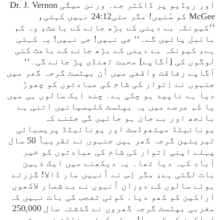
اور ریڈیو پر ڈاکٹر جے۔ ورنن میگی Dr. J. Vernon
McGee کو سُنیں! مگر متی24:12 نہیں کہتی،
’’کیونکہ بے دینی کے بڑھ جانے کے باعث، وہ کم
بائبل پائیں گے۔‘‘ جی نہیں! جی نہیں! یہ کہتی
ہے، کیونکہ بے دینی کے بڑھ جانے کے باعث کئی
لوگوں کی [آگاپے] محبت ٹھنڈی پڑ جائے گی۔‘‘
آگاپے رفاقت واقعی میں اُن بپٹسٹ گرجہ گھر میں
جنہوں نے اِتوار کی شام کی عبادتوں کو چھوڑ
دیا ہے ناپید ہو چکی ہے۔ چند ایک سالوں ہی میں
یا کم عرصے میں یہ بپٹسٹ کلیسیائیں اتنی ہے
بانجھ اور بے جان ہو جائیں گی جتنے کہ
یونائیٹڈ میتھوڈسٹ اور یونائیٹڈ پریسبائی
ٹیریئین گرجہ گھر ہیں جنہوں نے تقریباً 50 سال
پہلے اپنی اِتوار کی شام کی عبادتوں کو خیر
آباد کہہ دیا تھا۔ یہ دیکھنے میں ایک ذہین
بات لگتی ہے، مگر اِس نے اُنہیں مار ڈالا! گزرتے
ہوئے سالوں کے دوران اُنہوں نے بے شمار لاکھوں
اراکین کو کھو دیا۔ کوئی تعجب کی بات نہیں کہ
مغربی بپٹسٹ گرجہ گھروں نے گذشتہ سال 250,000
اراکین کو کھویا! وہاں کوئی رفاقت نہیں تھی،