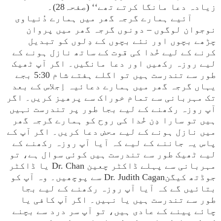
زیادہ دعا مانگا کرتے تھے‘‘ (صفحہ28)۔
آئیے ہمارے گرجہ گھر میں ہمارے دُنیاوی
نوجوان لوگوں – دونوں گرجہ گھر میں پروان
چڑھے بچوں اور نئے بچوں کے دِلوں کو تبدیل
کرنے کے لیے خُدا کی قوت کے ساتھ نازل ہونے کے
لیے روزہ رکھیں اور دعا مانگیں۔ اگر آپ ٹھیک
طور سے تندرست ہیں تو اگلے ہفتے شام 5:30 بجے
یہاں گرجہ گھر میں ہمارے دعائیہ اِجلاس کے بعد
تک مہربانی سے تمام خوراک سے پرھیز کریں۔ اگر
آپ روزہ رکھنے کے لیے بجا طور پر تندرست نہیں
ہیں تو سارا دِن خُدا کی روح کو ہمارے گرجہ گھر
میں نازل ہونے کے لیے محض دعا کریں۔ اگر آپ کے
پاس یہ جاننے کے لیے کہ آیا آپ روزہ رکھنے کے
لیے ٹھیک طور سے تندرست ہیں کوئی سوال ہے، تو
مہربانی سے پہلے ڈاکٹر چعین Dr. Chan یا ڈاکٹر
جوڈتھ کیگنDr. Judith Cagan سے پوچھیں۔ وہ آپ کو
بتائیں گے کہ آیا آپ روزہ رکھنے کے لیے بجا
طور سے تندرست ہیں یا نہیں۔ اگر آپ کافی یا
چائے پینے کے عادی ہیں، تو آپ سر درد سے بچنے