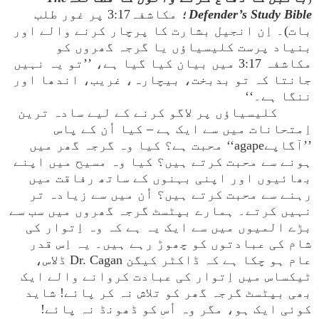
Defender’s Study Bible
؛ مکاشفہ3:17 پر غور طلب
بات)۔ اِن انجیل بشارت کا پرچار کرنے والے اور
بنیاد پرست کلیسیاؤں یا گرجہ گھروں کو
مکاشفہ 3:17 میں بیان کیا گیا ہے، ’’تو یہ نہیں
جانتا کہ تو بدبخت، بیچارہ، غریب، اندھا اور
ننگا ہے۔‘‘
کلیسیاؤں پر لاگو کرنے کے لیے سادہ ترین
اِمتحانات میں سے ایک ہے – کیا اُن کے پاس
’’آگاپےagape‘‘ محبت ہے؟ کیا وہ گرجہ گھر میں
ہونے سے محبت کرتے ہیں؟ کیا وہ مسیح میں اپنے
بھائیوں اور اپنی بہنوں کے ساتھ رفاقت میں
رہنے سے محبت کرتے ہیں؟ اُن میں سے زیادہ تر
نہیں کرتے۔ ہمارے بپٹسٹ گرجہ گھروں میں سب سے
بڑے المیوں میں سے ایک یہ ہے کہ وہ اِتوار کی
شام کی عبادتوں کو چھوڑ رہے ہیں۔ یہ اِس قدر
عام ہو چکا ہے کہ ڈاکٹر کیگن Dr. Cagan ڈلاس،
ٹیکساس میں اِتوار کی عبادت کروانے والے ایک
بھی بپٹسٹ گرجہ گھر کو تلاش نہ کر پائے! شاید
کوئی ایک ہو، مگر وہ اُس کو ڈھونڈ نہ پائے!