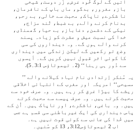
آئیں گے لوگ خُود غرض، زَر دوست، شیخی
باز، مغرور، بدگو، ماں باپ کے نافرمان،
نا شکرے، ناپاک، محبت سے خالی، بے رحم،
بدنام کرنے والے، بے ضبط، تُند مزاج،
نیکی کے دشمن، دغاباز، بے حیا، گھمنڈی،
خدا کی نسبت عیش و عشرت کو زیادہ پسند
کرنے والے ہوں گے۔ وہ دینداروں کی سی
وضع تو رکھیں گے لیکن زندگی میں دینداری
کا کوئی اثر قبول نہیں کریں گے۔ اَیسوں
سے دُور ہی رہنا‘‘ (2۔ تیموتاؤس 3:1۔5).
یہ مُنکر اِرتدادی نام نہاد کہلانے والے ’’
مسیحی‘‘ امریکہ اور مغرب کے انتہائی اخلاقی
ریشے کا بیڑا غرق کر رہے ہیں۔ وہ صرف خود سے
محبت کرتے ہیں۔ وہ صرف پیسے سے محبت کرتے
ہیں۔ وہ باغی، ناشکرے، اور ناپاک ہیں۔ اُن کے
پاس دینداری کی ایک غیرباطنی سی قسم ہے جس
میں خُدا کی جانب سے کوئی قوت نہیں ہے۔
اب 2 تیموتاؤس3:12، 13 کو سُنیں۔