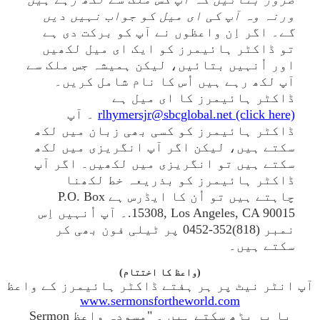
ورنہ وہ آپ کی ای میل کو جواب نہیں دیں
گے
۔ اگر اِن واعظوں نے آپ کو برکت دی ہے
تو ڈاکٹر ہائیمرز کو ایک ای میل لکھیں
اور اُنہیں بتائیں، لیکن ہمیشہ جس ملک سے
آپ لکھ رہے ہیں اُس کا نام شامل کریں۔
ڈاکٹر ہائیمرز کا ای میل ہے
rlhymersjr@sbcglobal.net (click here)
۔ آپ
ڈاکٹر ہائیمرز کو کسی بھی زبان میں لکھ
سکتے ہیں، لیکن اگر آپ انگریزی میں لکھ
سکتے ہیں تو انگریزی میں لکھیں۔ اگر آپ
ڈاکٹر ہائیمرز کو بذریعہ خط لکھنا
چاہتے ہیں تو اُن کا ایڈرس ہے P.O. Box
15308, Los Angeles, CA 90015.۔ آپ اُنہیں اِس
نمبر (818)352-0452 پر ٹیلی فون بھی کر
سکتے ہیں۔
(واعظ کا اختتام)
آپ انٹر نیٹ پر ہر ہفتے ڈاکٹر ہائیمرز کے واعظ
www.sermonsfortheworld.com
یا پر پڑھ سکتے ہیں ۔ "مسودہ واعظ Sermon