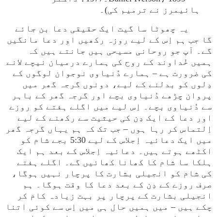
ہائیمرز نے ترمیم کی)۔
یہ چھوٹا سا گیت ایک حقیقی دعا بن جائے
گا جب ہم اِس کے لیے روزہ رکھیں اور دعا مانگیں
گے۔ آپ جو روحانی مسیحی ہیں جانتے ہیں کہ
ہمیں خُداوند کے روح کی ہمارے درمیان نیچے لانے
کی ضرورت ہے – ہمارے دُنیاوی نوجوان لوگوں کے
دِلوں کو بدلنے کے لیے، دونوں گرجہ گھر میں
پروان چڑھے دُنیاوی بچے اور گرجہ گھر کے باہر
سے دُنیاوی بچے۔ اِس لیے میں اگلے ہفتے کو روزے
اور دعا کے ایک دِن کی حیثیت سے رکھنے کے لیے
اِلتماس کر رہا ہوں – جب تک کہ ہم یہاں گرجہ گھر
میں ایک دعائیہ اِجلاس کے لیے 5:30 بجے شام کو
اکٹھے ہوتے ہیں۔ دعائیہ اِجلاس کے بعد ہم ایک
ہلکا سا شام کا کھانا کھائیں گے۔ اگلے ہفتے
کی شام کو انجیلی بشارت کا پرچار نہیں ہوگا،
صرف روزے کے دِن کے بعد دعا کا وقت ہوگا۔ ہم
انجیلی بشارت کے پرچار پر بہت زیادہ کام کر
چکے ہیں – میں ہمیں حال ہی میں اِس سے کوئی اتنا