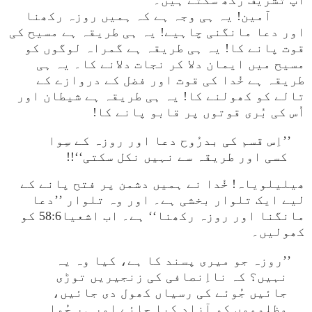
آپ تشریف رکھ سکتے ہیں۔
آمین! یہ ہی وجہ ہے کہ ہمیں روزہ رکھنا
اور دعا مانگنی چاہیے! یہ ہی طریقہ ہے مسیح کی
قوت پانے کا! یہ ہی طریقہ ہے گمراہ لوگوں کو
مسیح میں ایمان دلا کر نجات دلانے کا۔ یہ ہی
طریقہ ہے خُدا کی قوت اور فضل کے دروازے کے
تالے کو کھولنے کا! یہ ہی طریقہ ہے شیطان اور
اُس کی بُری قوتوں پر قابو پانے کا!
’’اِس قسم کی بدرُوح دعا اور روزہ کے سِوا
کسی اور طریقہ سے نہیں نکل سکتی‘‘!!
ھیلیلویاہ! خُدا نے ہمیں دشمن پر فتح پانے کے
لیے ایک تلوار بخشی ہے۔ اور وہ تلوار ’’دعا
مانگنا اور روزہ رکھنا‘‘ ہے۔ اب اشعیا58:6 کو
کھولیں۔
’’روزہ جو میری پسند کا ہے، کیا وہ یہ
نہیں؟ کہ نااِنصافی کی زنجیریں توڑی
جائیں جُوئے کی رسیاں کھول دی جائیں،
مظلوموں کو آزاد کیا جائے اور ہر جُوا