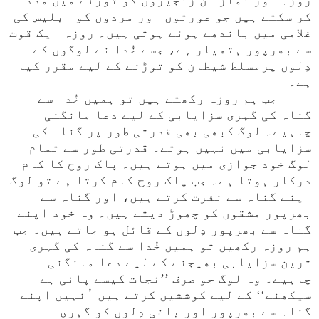
روزہ اور نماز اُن زنجیروں کو توڑنے میں مدد
کر سکتے ہیں جو عورتوں اور مردوں کو ابلیس کی
غلامی میں باندھے ہوئے ہوتی ہیں۔ روزہ ایک قوت
سے بھرپور ہتھیار ہے، جسے خُدا نے لوگوں کے
دِلوں پرمسلط شیطان کو توڑنے کے لیے مقرر کیا
ہے۔
جب ہم روزہ رکھتے ہیں تو ہمیں خُدا سے
گناہ کی گہری سزایابی کے لیے دعا مانگنی
چاہیے۔ لوگ کبھی بھی قدرتی طور پر گناہ کی
سزایابی میں نہیں ہوتے۔ قدرتی طور سے تمام
لوگ خود جوازی میں ہوتے ہیں۔ پاک روح کا کام
درکار ہوتا ہے۔ جب پاک روح کام کرتا ہے تو لوگ
اپنے گناہ سے نفرت کرتے ہیں، اور گناہ سے
بھرپور مشقوں کو چھوڑ دیتے ہیں۔ وہ خود اپنے
گناہ سے بھرپور دِلوں کے قائل ہو جاتے ہیں۔ جب
ہم روزہ رکھیں تو ہمیں خُدا سے گناہ کی گہری
ترین سزایابی بھیجنے کے لیے دعا مانگنی
چاہیے۔ وہ لوگ جو صرف ’’نجات کیسے پانی ہے
سیکھنے‘‘ کے لیے کوششیں کرتے ہیں اُنہیں اپنے
گناہ سے بھرپور اور باغی دِلوں کو گہری