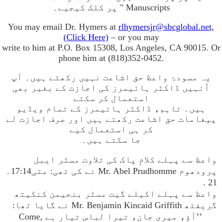
Manuscripts " پر کلک کیجیے۔
You may email Dr. Hymers at
rlhymersjr@sbcglobal.net,
(Click Here)
– or you may
write to him at P.O. Box 15308, Los Angeles, CA 90015. Or
phone him at (818)352-0452.
یہ مسودۂ واعظ حق اشاعت نہیں رکھتے ہیں۔ آپ
اُنہیں ڈاکٹر ہائیمرز کی اجازت کے بغیر بھی
استعمال کر سکتے
ہیں۔ تاہم، ڈاکٹر ہائیمرز کے تمام ویڈیو
پیغامات حق اشاعت رکھتے ہیں اور صرف اجازت لے
کر ہی استعمال کیے
جا سکتے ہیں۔
واعظ سے پہلے کلامِ پاک کی تلاوت مسٹر ایبل
پرودھوم Mr. Abel Prudhomme نے کی تھی: متی17:14۔
21 .
واعظ سے پہلے اکیلے گیت مسٹر بنجیمن کنکیتھ
گریفتھ Mr. Benjamin Kincaid Griffith نے گایا تھا:
’’آؤ، میری جان، تیرا لباس تیار ہے Come,