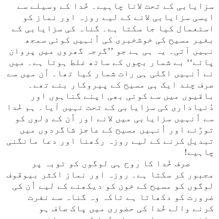
سزایابی کے تحت لانا چاہیے۔ خُدا کے وسیلے سے
ایسی سزایابی لانے کے لیے روزہ اور نماز کو
استعمال کیا جا سکتا ہے۔ گناہ کی سزایابی کے
بغیر مسیح کی خوشخبری کی اُنہیں کوئی سمجھ
نہیں آتی۔ یہ ہی ہے جو ’’گرجہ گھروں میں پروان
پائے‘‘ بے شمار بچوں کے ساتھ غلط ہوتا ہے۔ میں
نے اُنہیں اگلی ہی رات شمار کیا تھا۔ اُن میں سے
صرف چند ایک ہی مسیح کے پیروکار بنے تھے۔
باقیوں میں سے کوئی بھی اپنے گناہوں اور
دُنیاداری کی سزایابی کے تحت نہیں آیا۔ ہم خُدا
سے اُنہیں سزایابی میں لانے اور اُن کے دِلوں کو
توڑنے اور اُنہیں مسیح کے عاجز شاگردوں میں
تبدیل کرنے کے لیے روزہ رکھنا اور دعا مانگنی
چاہیے!
صرف خُدا کا روح ہی لوگوں کو توبہ پر
مجبور کر سکتا ہے۔ روزہ اور نماز اکثر بیوقوف
لوگوں کو مسیح کے خون کو دیکھنے کے لیے اُن کی
ضرورت کو دکھاتا ہے تاکہ وہ گناہ سے نفرت
کرنے والے خُدا کی حضوری میں پاک صاف ہو