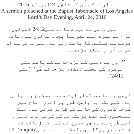
خُداوند کے دِن کی شام، 24اپریل، 2016
A sermon preached at the Baptist Tabernacle of Los Angeles
Lord’s Day Evening, April 24, 2016
مہربانی سے میرے ساتھ متی24:12 کھولیں۔
یہ آیت میرے لیے تقریباً پچاس سالوں سے زیادہ
عرصے سے تسکین کا باعث رہی ہے۔ مہربانی سے اِس
کو باآوازِ بُلند پڑھیں۔
’’اور بے دینی کے بڑھ جانے کے باعث کئی
لوگوں کی محبت ٹھنڈی پڑ جائے گی‘‘ (متی
24:12).
کیوں وہ ناخوشگوار آیت مجھے تسکین پہنچاتی
ہے؟ کیونکہ یہ واضح طور پر آخری ایام میں
گرجہ گھروں کی حالت کو ظاہر کرتی ہے۔ نیک
مسیحیوں کے لیے پریشانی کی کوئی بات نہیں۔
اِسی طرح سے ہے جو یسوع نے کہا کہ زمانے کے
خاتمے پر ہوگا۔ جس لفظ نے ’’بےدینیiniquity‘‘ کا