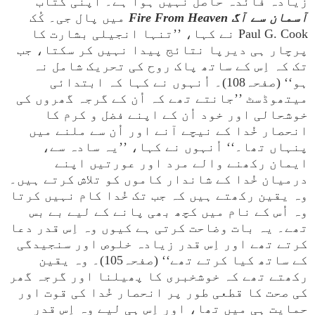
زیادہ فائدہ حاصل نہیں ہوا ہے۔ اپنی کتاب
آسمان سے آگ Fire From Heaven
میں پال جی۔ کُک
Paul G. Cook نے کہا، ’’تنہا انجیلی بشارت کا
پرچار ہی دیرپا نتائج پیدا نہیں کر سکتا، جب
تک کہ اِس کے ساتھ پاک روح کی تحریک شامل نہ
ہو‘‘ (صفحہ108)۔ اُنہوں نے کہا کہ ابتدائی
میتھوڈسٹ ’’جانتے تھے کہ اُن کے گرجہ گھروں کی
خوشحالی اور خود اُن کے اپنے فضل و کرم کا
انحصار خُدا کے نیچے آنے اور اُن سے ملنے میں
پنہاں تھا۔‘‘ اُنہوں نے کہا، ’’یہ سادہ سے،
ایمان رکھنے والے مرد اور عورتیں اپنے
درمیان خُدا کے شاندار کاموں کو تلاش کرتے ہیں۔
وہ یقین رکھتے ہیں کہ جب تک خُدا کام نہیں کرتا
وہ اُس کے نام میں کچھ بھی پانے کے لیے بے بس
تھے۔ یہ بات وضاحت کرتی ہے کیوں وہ اِس قدر دعا
کرتے تھے اور اِس قدر زیادہ خلوص اور سنجیدگی
کے ساتھ کیا کرتے تھے‘‘ (صفحہ105)۔ وہ یقین
رکھتے تھے کہ خوشخبری کا پھیلنا اور گرجہ گھر
کی صحت کا قطعی طور پر انحصار خُدا کی قوت اور
حمایت ہی میں تھا، اور اِس ہی لیے وہ اِس قدر