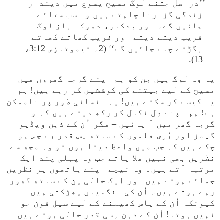
’’دراصل جتنے لوگ مسیح یسوع میں دیندار
زندگی گزارنا چاہتے ہیں وہ سب ستائے
جائیں گے۔ اور بدکار، دھوکہ باز لوگ
فریب دیتے دیتے اور فریب کھاتے کھاتے
بگڑتے چلے جائیں گے‘‘ (2۔ تیموتاؤس 3:12،
13).
یہ وہ لوگ ہیں جن کو ہم اپنے گرجہ گھروں میں
مسیح کے لیے جیتنے کی کوششیں کر رہے ہیں! ہم
یہ کیسے کر سکتے ہیں! یہ انسانی طور پر ناممکن
ہے! ہم اپنے دِل نکال کر رکھ دیتے ہیں کہ وہ
گرجہ گھر میں آ پائیں – مگر اُن کے ذہن ویڈیو
گیمز اور بُری فلموں کے ساتھ اِس قدر بے حِس ہو
چکے ہیں کہ جب میں واعظ دیتا ہوں تو وہ مجھ سے
نظریں بھی نہیں ملا پاتے جب وہ پہلی چند ایک
مرتبہ آتے ہیں۔ وہ نیچے اپنے ہاتھوں پر نظریں
جمائے ہوتے ہیں اور ایک خالی پن کے ساتھ گھور
رہے ہوتے ہیں۔ اُن کی انگلیاں پھڑکتی ہیں
کیونکہ اُن کے پاس کھیلنے کے لیے سیل فون جو
نہیں ہوتا! اُن کے ذہن اِسی قدر خالی ہوتے ہیں