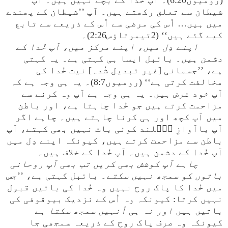
(رومیوں6:20)۔ آپ خُدا کے بچے نہیں ہیں۔ آپ
شیطان سے تعلق رکھتے ہیں۔ آپ ’’شیطان کے پھندے
میں ہیں… اُس کی مرضی سے اُس کے ذریعے سے تابع
کیے گئے ہیں‘‘ (2تیموتاؤس2:26)۔
اپنے دِل میں، اپنے مرکز میں، آپ خُدا کے
دشمن ہیں
۔ بائبل ایسا ہی کہتی ہے۔ یہ کہتی
ہے، ’’جسمانی [غیر تبدیل شُدہ] نیت خُدا کی
مخالفت کرتی ہے‘‘ (رومیوں8:7)۔ یہ ہی وجہ ہے کہ
آپ خود غرض ہیں۔ یہ ہی وجہ ہے آپ وہ کرنے سے
مزاحمت کرتے ہیں جو خُدا چاہتا ہے، اور باطن
میں آپ کچھ اور ہی کرنا چاہتے ہیں۔ چاہے اگر
آپ باآوازِ بُؒلند کوئی بات نہیں بھی کہتے، آپ
باطن سے مزاحمت کرتے ہیں، کیونکہ اپنے دِل میں
آپ خُدا کے دشمن ہیں۔ آپ خُدا کے خلاف ہیں۔
چاہے آپ کوشش بھی کریں تب بھی آپ روحانی
باتوں کو سمجھ نہیں سکتے
۔ بائبل کہتی ہے، ’’جس
میں خُدا کا پاک روح نہیں وہ خُدا کی باتیں قبول
نہیں کرتا: کیونکہ وہ اُس کے نزدیک بیوقوفی کی
باتیں ہیں
اور نہ ہی اُنہیں سمجھ سکتا ہے
کیونکہ وہ صرف پاک روح کے ذریعہ سمجھی جا