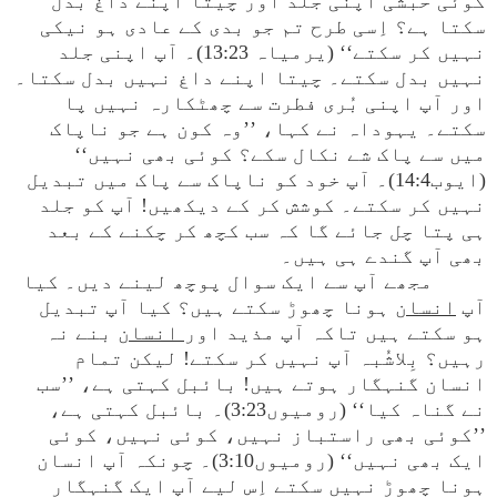
کوئی حبشی اپنی جلد اور چیتا اپنے داغ بدل
سکتا ہے؟ اِسی طرح تم جو بدی کے عادی ہو نیکی
نہیں کر سکتے‘‘ (یرمیاہ 13:23)۔ آپ اپنی جلد
نہیں بدل سکتے۔ چیتا اپنے داغ نہیں بدل سکتا۔
اور آپ اپنی بُری فطرت سے چھٹکارہ نہیں پا
سکتے۔ یہوداہ نے کہا، ’’وہ کون ہے جو ناپاک
میں سے پاک شے نکال سکے؟ کوئی بھی نہیں‘‘
(ایوب14:4)۔ آپ خود کو ناپاک سے پاک میں تبدیل
نہیں کر سکتے۔ کوشش کر کے دیکھیں! آپ کو جلد
ہی پتا چل جائے گا کہ سب کچھ کر چکنے کے بعد
بھی آپ گندے ہی ہیں۔
مجھے آپ سے ایک سوال پوچھ لینے دیں۔ کیا
آپ
انسان
ہونا چھوڑ سکتے ہیں؟ کیا آپ تبدیل
ہو سکتے ہیں تاکہ آپ مذید اور
انسا
ن
بنے نہ
رہیں؟ بِلاشُبہ آپ نہیں کر سکتے! لیکن تمام
انسان گنہگار ہوتے ہیں! بائبل کہتی ہے، ’’سب
نے گناہ کیا‘‘ (رومیوں3:23)۔ بائبل کہتی ہے،
’’کوئی بھی راستباز نہیں، کوئی نہیں، کوئی
ایک بھی نہیں‘‘ (رومیوں3:10)۔ چونکہ آپ انسان
ہونا چھوڑ نہیں سکتے اِس لیے آپ ایک گنہگار