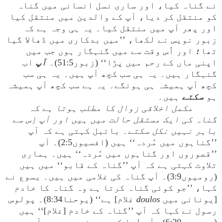
نے گناہ کیا، اور ساری نسل انسانی میں گناہ
کو منتقل کر دیا، آپ کے والدین میں منتقل کیا
اور پھر آپ میں منتقل کیا۔ یہ ہی وجہ ہے کہ
زبور نویس نے لکھا، ’’میں بدکاری میں ڈھالا گیا
تھا؛ اور اُس وقت سے میں گنہگار ہوں جب میں
اپنی ماں کے رحم میں پڑا‘‘ (زبور51:5)۔
آپ
اب
گنہگار ہیں۔ یہ ہی سب کچھ آپ ہیں۔ یہ ہی سب
کچھ آپ ہمیشہ ہی ہونگے۔ یہ ہے سب کچھ آپ ہمیشہ
ہو
سکتے
ہیں۔
مکمل اخلاقی زوال کا مطلب ہوتا ہے کہ
گناہ کی ایک مستقل حالت میں ہیں اور آپ اِس سے
باہر نہیں نکل سکتے
۔ بائبل کہتی ہے کہ آپ
’’گناہوں میں مُردہ‘‘ ہیں (افسیوں2:5)۔ آپ
’’قصوروں اور گناہوں میں مُردہ‘‘ ہیں۔ ہماری
تلاوت کہتی ہے کہ آپ ’’گناہ کے قابو‘‘ میں ہیں
(رومیوں3:9)۔ آپ گناہ کی غلامی میں ہیں۔ یسوع نے
کہا، ’’جو کوئی گناہ کرتا ہے وہ گناہ کا خادم
[یونانی میں
doulos
غلام] ہے‘‘ (یوحنا8:34)۔ پولوس
رسول نے کہا کہ آپ ’’گناہ کے خادم [غلام]‘‘ ہیں