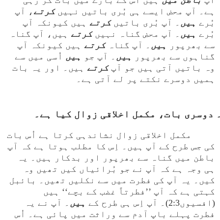
آپ
باطن میں
ہیں اُس کے بارے میں بات کر رہی
ہے۔ آپ محض ایسے ہی بُری باتیں نہیں
کرتے
، آپ
بُرے
ہیں
۔ آپ بُری باتیں
کرتے
ہیں کیونکہ آپ
بُرے
ہیں
۔ آپ محض گناہ نہیں
کرتے
ہیں، آپ گناہ
سے بھرپور
ہی
ں
۔ آپ گناہ
کرتے
ہیں کیونکہ آپ
گناہوں سے بھرپور
ہی
ں
۔ آپ جو
ہیں
اُسی میں سے
وہ باتیں آتی ہیں جو آپ
کرتے
ہیں۔ اور یہ بات
ہمیں دوسرے نکتے پر لے آتی ہے۔
مکمل اخلاقی زوال نشاندہی کرتا ہے اُس بات
کی جس طرح کے آپ ہیں۔ اِس کا مطلب ہوتا ہے کہ آپ
باطن میں گناہ سے بھرپور اور بدکار ہیں۔ یہ
ہی وجہ ہے کہ آپ نے جو بُرائیاں کیں تھیں وہ
کیں۔ یہ آپ کی فطرت میں سے نکلیں تھیں۔ بائبل
کہتی ہے کہ آپ ’’فطرتاً غضب کے بچے‘‘ ہیں
(افسیوں2:3)۔ آپ اِس ہی طرح کے
ہیں
۔ آپ نے یہ
فطرت پہلے باپ آدم سے وراثت میں پائی ہے۔ اُس