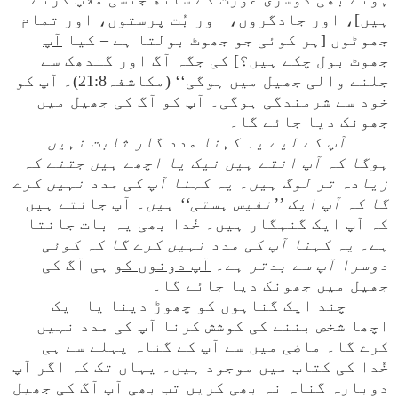
ہیں]، اور جادگروں، اور بُت پرستوں، اور تمام
جھوٹوں [ہر کوئی جو جھوٹ بولتا ہے – کیا
آپ
جھوٹ بول چکے ہیں؟] کی جگہ آگ اور گندھک سے
جلنے والی جھیل میں ہوگی‘‘ (مکاشفہ21:8)۔ آپ کو
خود سے شرمندگی ہوگی۔ آپ کو آگ کی جھیل میں
جھونک دیا جائے گا۔
آپ کے لیے یہ کہنا مدد گار ثابت نہیں
ہوگا کہ آپ انتے ہیں نیک یا اچھے ہیں جتنے کہ
زیادہ تر لوگ ہیں۔ یہ کہنا آپ کی مدد نہیں کرے
گا کہ آپ ایک ’’نفیس ہستی‘‘ ہیں
۔ آپ جانتے ہیں
کہ آپ ایک گنہگار ہیں۔ خُدا بھی یہ بات جانتا
ہے۔
یہ کہنا آپ کی مدد نہیں کرے گا کہ کوئی
دوسرا آپ سے بدتر ہے
۔
آپ دونوں کو
ہی آگ کی
جھیل میں جھونک دیا جائے گا۔
چند ایک گناہوں کو چھوڑ دینا یا ایک
اچھا شخص بننے کی کوشش کرنا آپ کی مدد نہیں
کرے گا۔ ماضی میں سے آپ کے گناہ پہلے سے ہی
خُدا کی کتاب میں موجود ہیں۔ یہاں تک کہ اگر آپ
دوبارہ گناہ نہ بھی کریں تب بھی آپ آگ کی جھیل