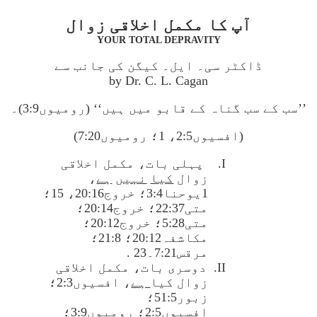
آپ کا مکمل اخلاقی زوال
YOUR TOTAL DEPRAVITY
ڈاکٹر سی۔ ایل۔ کیگن کی جانب سے
by Dr. C. L. Cagan
’’سب کے سب گناہ کے قابو میں ہیں‘‘ (رومیوں3:9)۔
(افسیوں2:5، 1؛ رومیوں7:20)
I.
پہلی بات، مکمل اخلاقی
زوال
کیا
نہیں
ہے
،
1یوحنا3:4؛ خروج20:16، 15؛
متی22:37؛ خروج20:14؛
متی5:28؛ خروج20:12؛
مکاشفہ20:12؛ 21:8؛
مرقس7:21۔23 .
II.
دوسری بات، مکمل اخلاقی
زوال کیا
ہ
ے
، افسیوں2:3؛
زبور51:5؛
افسیوں2:5؛ رومیوں3:9؛