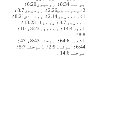
یوحنا8:34؛ رومیوں6:20؛
2تیموتاؤس2:26؛ رومیوں8:7؛
1کرنتھیوں2:14؛ پیدائش8:21؛
رومیوں8:7؛ یرمیاہ13:23؛
ایوب14:4؛ رومیوں3:23، 10؛
8:8؛
اشعیا64:6؛ یوحنا8:43، 47؛
6:44؛ یوناہ2:9؛ 1یوحنا5:7؛
یوحنا14:6 .