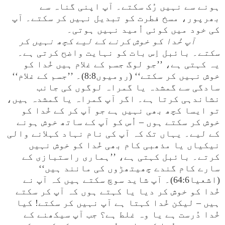
ہونے سے نہیں رُک سکتے۔ آپ اپنی گناہ سے
بھرپور، مسخ فطرت کو تبدیل نہیں کر سکتے۔ آپ
کی خود میں کوئی اُمید نہیں ہوتی۔
آپ خُدا کو خوش کرنے کے لیے کچھ نہیں کر
سکتے
۔ بائبل اِس بات کو نہایت واضح کرتی ہے۔
یہ کہتی ہے، ’’جو لوگ جسم کے غلام ہیں خُدا کو
خوش نہیں کر سکتے‘‘ (رومیوں8:8)۔ ’’جسم کے غلام‘‘
سادگی سے گمشدہ یا گمراہ لوگوں کی جانب
نشاندہی کرتا ہے۔ اگر آپ گمراہ یا گمشدہ ہیں،
تو ایسا کچھ بھی نہیں ہے جو آپ کر کے خُدا کو
خوش کر سکتے ہوں – اُس کو آپ کے ساتھ خوش ہونے
کے لیے۔ یہاں تک کہ آپ کی نام نہاد کہلانے والی
نیکیاں یا مذھبی کام بھی خُدا کو خوش نہیں
کرتے۔ بائبل کہتی ہے، ’’ہماری راستبازی کے
سارے کام گندے چھیتھڑوں کی مانند ہیں‘‘
(اشعیا64:6)۔ آپ شاید سوچ سکتے ہیں کہ آپ نے
خُدا کو خوش کر دیا یا کہتے ہوں کہ آپ کر سکتے
ہیں – لیکن خُدا کہتا ہے آپ نہیں کر سکتے! کیا
خُدا دُرست ہے یا وہ غلط ہے؟ جب آپ سیکھنے کے