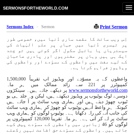
To
SERMONSFORTHEWORLD.COM
na
Print Sermon
Sermons Index
Sermon
اِس ویب سائٹ کا مقصد ساری دُنیا میں، خصوصی طور
پر تیسری دُنیا میں جہاں پر علم الہٰیات کی
سیمنریاں یا بائبل سکول اگر کوئی ہیں تو چند
ایک ہی ہیں وہاں پر مشنریوں اور پادری صاحبان
کے لیے مفت میں واعظوں کے مسوّدے اور واعظوں کی
ویڈیوز فراہم کرنا ہے۔
واعظوں کے یہ مسوّدے اور ویڈیوز اب تقریباً 1,500,000
کمپیوٹرز پر 221 سے زائد ممالک میں ہر ماہ
www.sermonsfortheworld.com
پر دیکھے جاتے ہیں۔ سینکڑوں
دوسرے لوگ یوٹیوب پر ویڈیوز دیکھتے ہیں، لیکن وہ جلد ہی یو
ٹیوب چھوڑ دیتے ہیں اور ہماری ویب سائٹ پر آ جاتے ہیں
کیونکہ ہر واعظ اُنہیں یوٹیوب کو چھوڑ کر ہماری ویب سائٹ
کی جانب آنے کی راہ دکھاتا ہے۔ یوٹیوب لوگوں کو ہماری ویب
سائٹ پر لے کر آتی ہے۔ ہر ماہ تقریباً 120,000 کمپیوٹروں پر
لوگوں کو 46 زبانوں میں واعظوں کے مسوّدے پیش کیے
جاتے ہیں۔ واعظوں کے مسوّدے حق اشاعت نہیں رکھتے