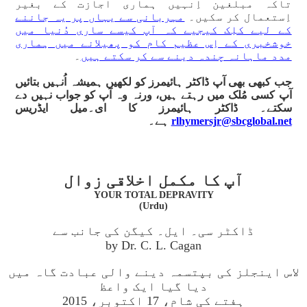
تاکہ مبلغین اِنہیں ہماری اجازت کے بغیر
اِستعمال کر سکیں۔
مہربانی سے یہاں پر یہ جاننے
کے لیے کلِک کیجیے کہ آپ کیسے ساری دُنیا میں
خوشخبری کے اِس عظیم کام کو پھیلانے میں ہماری
مدد ماہانہ چندہ دینے سے کر سکتے ہیں
۔
جب کبھی بھی آپ ڈاکٹر ہائیمرز کو لکھیں ہمیشہ اُنہیں بتائیں
آپ کسی مُلک میں رہتے ہیں، ورنہ وہ آپ کو جواب نہیں دے
سکتے۔ ڈاکٹر ہائیمرز کا ای۔میل ایڈریس
rlhymersjr@sbcglobal.net
ہے۔
آپ کا مکمل اخلاقی زوال
YOUR TOTAL DEPRAVITY
(Urdu)
ڈاکٹر سی۔ ایل۔ کیگن کی جانب سے
by Dr. C. L. Cagan
لاس اینجلز کی بپتسمہ دینے والی عبادت گاہ میں
دیا گیا ایک واعظ
ہفتے کی شام، 17 اکتوبر، 2015