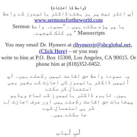
(واعظ کا اختتام)
آپ انٹر نیٹ پر ہر ہفتے ڈاکٹر ہائیمرز کے واعظ
www.sermonsfortheworld.com
یا پر پڑھ سکتے ہیں ۔ "مسودہ واعظ Sermon
Manuscripts " پر کلک کیجیے۔
You may email Dr. Hymers at
rlhymersjr@sbcglobal.net,
(Click Here)
– or you may
write to him at P.O. Box 15308, Los Angeles, CA 90015. Or
phone him at (818)352-0452.
یہ مسودۂ واعظ حق اشاعت نہیں رکھتے ہیں۔ آپ
اُنہیں ڈاکٹر ہائیمرز کی اجازت کے بغیر بھی
استعمال کر سکتے
ہیں۔ تاہم، ڈاکٹر ہائیمرز کے تمام ویڈیو
پیغامات حق اشاعت رکھتے ہیں اور صرف اجازت لے
کر ہی استعمال کیے
جا سکتے ہیں۔
لُبِ لُباب