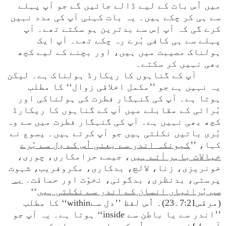
میں اُس بات کے لیے ڈالے جائیں گے جو آپ پہلے
سے ہی کر چکے ہیں۔ یہ بات کہنی آپ کی مدد نہیں
کرے گی کہ آپ اِس سے بدترین ہو سکتے تھے۔ آپ
پہلے سے ہی کافی بُرے رہ چکے تھے۔ آپ ایک
ہولناک مصیبت میں ہیں، اور بچنے کے لیے کچھ
بھی نہیں کر سکتے۔
آپ کے گناہوں کا ریکارڈ ہولناک ہے۔ لیکن
یہ نہیں ہے جو ’’مکمل اخلاقی زوال‘‘ کا مطلب
ہوتا ہے۔ آپ کی گنہگار فطرت کی ہولناکی اور
بُرائی کے مقابلے میں آپ کے گناہوں کا ریکارڈ
کچھ بھی نہیں ہے۔ آپ کی گنہگار فطرت میں سے وہ
بُری باتیں نکلتی ہیں جو آپ کرتے ہیں۔ یسوع نے
کہا، ’’
کیونکہ اندر سے یعنی اُس کے دِل سے بُرے
خیالات باہر آتے ہیں
، جیسے حرامکاری، چوری،
خونریزی، زنا، لالچ، بدکاری، مکروفریب، شہوت
پرستی، بدنظری، بدگوئی، نخوّت اور حماقت۔
یہ
سب بُرائیاں انسان کے اندر سے نکلتی ہیں
‘‘
(مرقس7:21۔23)۔ اُس لفظ ’’دل سےwithin‘‘ کا مطلب
’’اندر سے یا باطن سے inside‘‘ ہوتا ہے۔ یہ آپ جو