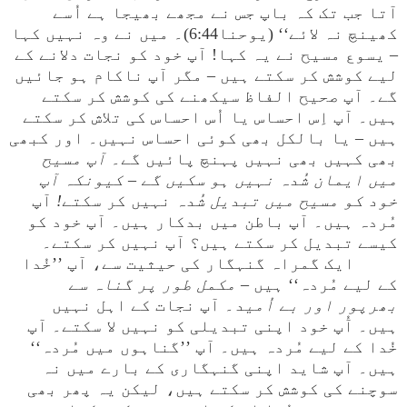
آتا جب تک کہ باپ جس نے مجھے بھیجا ہے اُسے
کھینچ نہ لائے‘‘ (یوحنا6:44)۔ میں نے وہ نہیں کہا
– یسوع مسیح نے یہ کہا! آپ خود کو نجات دلانے کے
لیے کوشش کر سکتے ہیں – مگر آپ ناکام ہو جائیں
گے۔ آپ صحیح الفاظ سیکھنے کی کوشش کر سکتے
ہیں۔ آپ اِس احساس یا اُس احساس کی تلاش کر سکتے
ہیں – یا بالکل بھی کوئی احساس نہیں۔ اور کبھی
بھی کہیں بھی نہیں پہنچ پائیں گے۔
آپ مسیح
میں ایمان شُدہ نہیں ہو سکیں گے – کیونکہ آپ
خود کو مسیح میں تبدیل شُدہ
نہیں کر سکتے
!
آپ
مُردہ ہیں۔ آپ باطن میں بدکار ہیں۔ آپ خود کو
کیسے تبدیل کر سکتے ہیں؟ آپ نہیں کر سکتے۔
ایک گمراہ گنہگار کی حیثیت سے، آپ ’’خُدا
کے لیے مُردہ‘‘ ہیں
– مکمل طور پر گناہ سے
بھرپور اور بے اُمید
۔ آپ نجات کے اہل نہیں
ہیں۔ آُپ خود اپنی تبدیلی کو نہیں لا سکتے۔ آپ
خُدا کے لیے مُردہ ہیں۔ آپ ’’گناہوں میں مُردہ‘‘
ہیں۔ آپ شاید اپنی گنہگاری کے بارے میں نہ
سوچنے کی کوشش کر سکتے ہیں، لیکن یہ پھر بھی