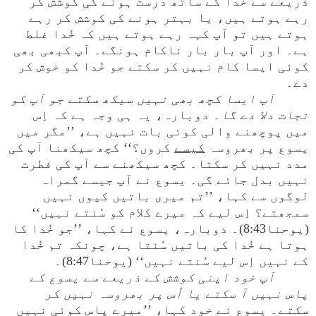
ذریعے سے خُدا کے ساتھ دُرست ہونے کی کوشش کر
رہے ہوتے ہیں، یا بہتر ہونے کی کوشش کر رہے
ہوتے ہیں تو آپ کہہ رہے ہوتے ہیں کہ خُدا غلط
ہے۔ اور آپ بار بار ناکام ہونگے۔ آپ کبھی بھی
کوئی ایسا کام نہیں کر سکتے جو خُدا کو خوش کر
دے۔
آپ ایسا کچھ بھی نہیں سیکھ سکتے جو آپ کو
نجات دلا دے گا
۔ دوبارہ، یہ ہی وجہ ہے کہ اِس
میں پوچھنے والی کوئی بات نہیں ہے، ’’مگر میں
یسوع پر بھروسہ
کیسے
کروں؟‘‘ کچھ سیکھنا آپ کی
مدد نہیں کر سکتا۔ کچھ سیکھنے سے آپ کی فطرت
نہیں بدل جائے گی۔ یسوع نے آپ جیسے گمراہ
لوگوں سے کہا، ’’تم میری باتیں کیوں نہیں
سمجھتے؟ اِس لیے کہ میرے کلام کو سُنتے نہیں‘‘
(یوحنا8:43)۔ دوبارہ، یسوع نے کہا، ’’جو خُدا کا
ہوتا ہے خُدا کی باتیں سُنتا ہے، چونکہ تم خُدا
کے نہیں اِس لیے سُنتے نہیں‘‘ (یوحنا8:47)۔
آپ خود اپنی کوشش کے ذریعے سے یسوع کے
پاس نہیں آ سکتے یا اُس پر بھروسہ نہیں کر
سکتے
۔ یسوع نے خود کہا، ’’میرے پاس کوئی نہیں