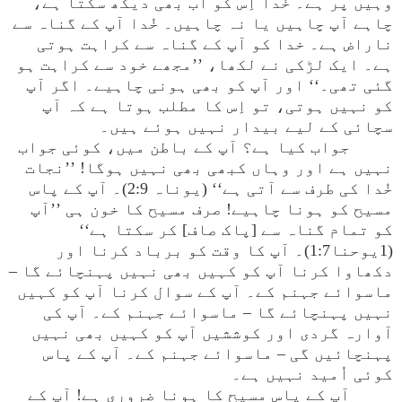
وہیں پر ہے۔ خُدا اِس کو اب بھی دیکھ سکتا ہے،
چاہے آپ چاہیں یا نہ چاہیں۔ خُدا آپ کے گناہ سے
ناراض ہے۔ خدا کو آپ کے گناہ سے کراہت ہوتی
ہے۔ ایک لڑکی نے لکھا، ’’مجھے خود سے کراہت ہو
گئی تھی۔‘‘ اور آپ کو بھی ہونی چاہیے۔ اگر آپ
کو نہیں ہوتی، تو اِس کا مطلب ہوتا ہے کہ آپ
سچائی کے لیے بیدار نہیں ہوئے ہیں۔
جواب کیا ہے؟ آپ کے باطن میں، کوئی جواب
نہیں ہے اور وہاں کبھی بھی نہیں ہوگا! ’’نجات
خُدا کی طرف سے آتی ہے‘‘ (یوناہ 2:9)۔ آپ کے پاس
مسیح کو ہونا چاہیے! صرف مسیح کا خون ہی ’’آپ
کو تمام گناہ سے [پاک صاف] کر سکتا ہے‘‘
(1یوحنا1:7)۔ آپ کا وقت کو برباد کرنا اور
دکھاوا کرنا آپ کو کہیں بھی نہیں پہنچائے گا –
ماسوائے جہنم کے۔ آپ کے سوال کرنا آپ کو کہیں
نہیں پہنچائے گا – ماسوائے جہنم کے۔ آپ کی
آوارہ گردی اور کوششیں آپ کو کہیں بھی نہیں
پہنچائیں گی – ماسوائے جہنم کے۔ آپ کے پاس
کوئی اُمید نہیں ہے۔
آپ کے پاس مسیح کا ہونا ضروری ہے! آپ کے