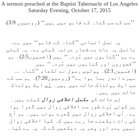
A sermon preached at the Baptist Tabernacle of Los Angeles
Saturday Evening, October 17, 2015
’’سب کے سب گناہ کے قابو میں ہیں‘‘ (رومیوں 3:9).
یہ نسل انسانی ’’گناہ کے قابو‘‘ میں ہے۔
بائبل یہ بات بے شمار مرتبہ کہتی ہے۔ یہ کہتی
ہے ہم ’’گناہوں میں مُردہ‘‘ ہیں (افسیوں2:5)۔ ہم
’’قصوروں اور گناہوں میں مُردہ‘‘ ہیں
(افسیوں2:1)۔ پولوس رسول نے لکھا، ’’گناہ …
میرے اندر بسا ہوا ہے‘‘ (رومیوں7:20)۔ ہم سب کے
سب ایک ہولناک حالت میں ہیں۔
آپ
ایک ہولناک
حالت میں ہیں۔
اِس حالت کو
مکمل اخلاقی زوال
کہتے ہیں۔
ہر کوئی بُرے طور سے اخلاقی زوال میں گھرا ہوا
ہے۔ آپ اخلاقی زوال میں گِھرے ہوئے ہیں۔ ہم آج
کی رات دیکھنے جا رہے ہیں کہ کیا اخلاقی زوال
نہیں ہے، اور پھر یہ دیکھیں گے کہ یہ ہے کیا۔