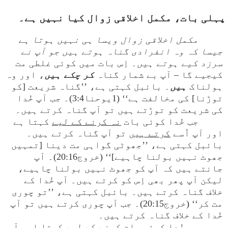
مکمل اخلاقی زوال ویسا ہی نہیں ہوتا ہے
جیسا کہ وہ انفرادی گناہ ہوتے ہیں جو آپ نے
سرزد کیے ہوتے ہیں
۔ اِس بات میں کوئی غلطی مت
کیجیے گا – آپ بے شمار گناہ
کر چکے ہیں
، اور وہ
ہولناک
ہیں
۔ بائبل کہتی ہے، ’’گناہ شریعت [کو
توڑنا] کی مخالفت ہے‘‘ (1یوحنا3:4)۔ جب آپ خُدا
کی شریعت کو توڑتے ہیں تو آپ گناہ کرتے ہیں۔
جب خُدا کوئی بات
نہ کرنے کے لیے
کہتا ہے
اور آپ اُسے
کرتے ہیں
تو آپ گناہ کرتے ہیں۔
بائبل کہتی ہے، ’’جھوٹی گواہی مت دینا [تمہیں
جھوٹ نہیں بولنا چاہیے]‘‘ (خروج20:16)۔ آپ
جانتے ہیں کہ آپ کو جھوٹ نہیں بولنا چاہیے،
لیکن آپ پھر بھی اِس کو کرتے ہیں۔ آپ خُدا کے
خلاف گناہ کرتے ہیں۔ بائبل کہتی ہے، ’’تو چوری
مت کر‘‘ (خروج20:15)۔ جب آپ چوری کرتے ہیں تو آپ
خُدا کے خلاف گناہ کرتے ہیں۔
جب خُدا کوئی بات
کرنے کے لیے
کہتا اور آپ