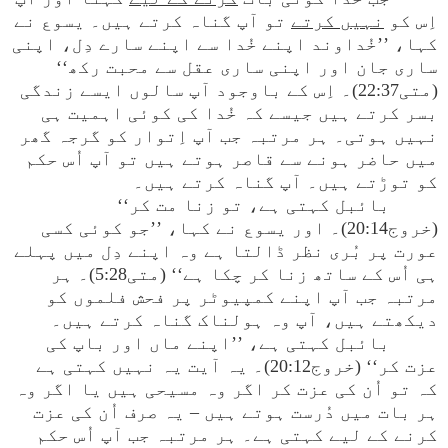
اِس کو
نہیں کرتے
تو آپ گناہ کرتے ہیں۔ یسوع نے
کہا، ’’خُداوند اپنے خُدا سے اپنے سارے دِل، اپنی
ساری جان اور اپنی ساری عقل سے محبت رکھ‘‘
(متی22:37)۔ اِس کے باوجود آپ سالوں ایسے زندگی
بسر کرتے ہیں جیسے کہ خُدا کی کوئی اہمیت ہی
نہیں ہوتی۔ ہر مرتبہ جب آپ اِتوار کو گرجہ گھر
میں حاضر ہونے سے قاصر ہوتے ہیں تو آپ اُس حکم
کو توڑتے ہیں۔ آپ گناہ کرتے ہیں۔
بائبل کہتی ہے، تو زنا مت کر‘‘
(خروج20:14)۔ اور یسوع نے کہا، ’’جو کوئی کسی
عورت پر بُری نظر ڈالتا ہے وہ اپنے دِل میں پہلے
ہی اُس کے ساتھ زنا کر چکا ہے‘‘ (متی5:28)۔ ہر
مرتبہ جب آپ اپنے کمپیوٹر پر فحش فلموں کو
دیکھتے ہیں، آپ وہ ہولناک گناہ کرتے ہیں۔
بائبل کہتی ہے، ’’اپنے ماں اور باپ کی
عزت کر‘‘ (خروج20:12)۔ یہ آیت یہ نہیں کہتی ہے
کہ تو اُن کی عزت کر اگر وہ مسیحی ہیں یا اگر وہ
ہر بات میں دُرست ہوتے ہیں – یہ صرف اُن کی عزت
کرنے کے لیے کہتی ہے۔ ہر مرتبہ جب آپ اُس حکم