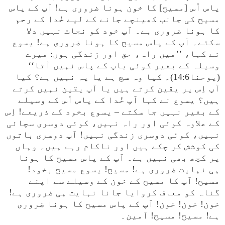
پاس اُس [مسیح] کا خون ہونا ضروری ہے! آپ کے پاس
مسیح کی جانب کھینچے جانے کے لیے خُدا کے رحم
کا ہونا ضروری ہے۔ آپ خود کو نجات نہیں دلا
سکتے۔ آپ کے پاس مسیح کا ہونا ضروری ہے! یسوع
نے کہا، ’’میں راہ، حق اور زندگی ہوں: میرے
وسیلہ کے بغیر کوئی باپ کے پاس نہیں آتا‘‘
(یوحنا14:6)۔ کیا وہ سچ ہے یا یہ نہیں ہے؟ کیا
آپ اِس پر یقین کرتے ہیں یا آپ یقین نہیں کرتے
ہیں؟ یسوع نے کہا آپ خُدا کے پاس اُس کے وسیلے
کے بغیر نہیں جا سکتے – یسوع بخود کے ذریعے! اِس
کے علاوہ کوئی اور راہ نہیں، کوئی دوسری سچائی
نہیں، کوئی دوسری زندگی نہیں! آپ دوسری باتوں
کی کوشش کر چکے ہیں اور ناکام رہے ہیں۔ وہاں
پر کچھ بھی نہیں ہے۔ آپ کے پاس مسیح کا ہونا
ہی نہایت ضروری ہے! مسیح! یسوع مسیح بخود!
مسیح! آپ کا مسیح کے خون کے وسیلے سے اپنے
گناہ کو معاف کروایا جانا نہایت ہی ضروری ہے!
خون! خون! خون! آپ کے پاس مسیح کا ہونا ضروری
ہے! مسیح! مسیح! آمین۔