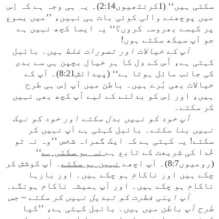
سکتی ہیں‘‘ (1کرنتھیوں2:14)۔ یہ ہی وجہ ہے کہ اِس
میں پوچھنے والی کوئی بات ہی نہیں، ’’میں یسوع
پر کیسے بھروسہ کروں؟‘‘ یہ ایسا کچھ نہیں ہے
جو آپ سیکھ سکتے ہوں!
آپ کے خیالات اور تصورات غلط ہیں
۔ بائبل
کہتی ہے، اُس کے دِل کا ہر خیال بچپن ہی سے بدی
کی جانب مائل ہوتا ہے‘‘ (پیدائش8:21)۔ آپ کے
خیالات بھی بُرے ہیں۔ باطن میں آپ اِس ہی طرح
ہیں، اور اِس کو بدلنے کے لیے آپ کچھ بھی نہیں
کر سکتے۔
آپ خود کو نہیں بدل سکتے اور خود کو نیک
نہیں بنا سکتے
۔ بائبل کہتی ہے آپ نہیں کر
سکتے! یہ کہتی ہے کہ ایک گمراہ شخص ’’وہ نہ تو
خُدا کی شریعت کے تابع ہے
نہ ہو سکتی ہ
ے
‘‘
(رومیوں8:7)۔ آپ اچھے
نہیں ہو سکتے
۔ آپ کوشش کر
چکے ہیں اور ناکام ہو چکے ہیں۔ اور بارہا
ناکام ہو چکے ہیں۔ اور آپ ہمیشہ ناکام ہونگے۔
آپ اپنی فطرت کو تبدیل نہیں کر سکتے – جس
طرح آپ باطن میں ہیں
۔ بائبل کہتی ہے، ’’کیا