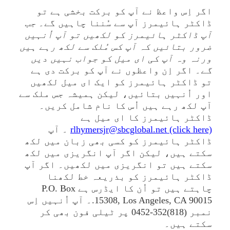
اگر اِس واعظ نے آپ کو برکت بخشی ہے تو
ڈاکٹر ہائیمرز آپ سے سُننا چاہیں گے۔
جب
آپ ڈاکٹر ہائیمرز کو لکھیں تو آپ اُنہیں
ضرور بتائیں کہ آپ کس مُلک سے لکھ رہے ہیں
ورنہ وہ آپ کی ای میل کو جواب نہیں دیں
گے
۔ اگر اِن واعظوں نے آپ کو برکت دی ہے
تو ڈاکٹر ہائیمرز کو ایک ای میل لکھیں
اور اُنہیں بتائیں، لیکن ہمیشہ جس ملک سے
آپ لکھ رہے ہیں اُس کا نام شامل کریں۔
ڈاکٹر ہائیمرز کا ای میل ہے
rlhymersjr@sbcglobal.net (click here)
۔ آپ
ڈاکٹر ہائیمرز کو کسی بھی زبان میں لکھ
سکتے ہیں، لیکن اگر آپ انگریزی میں لکھ
سکتے ہیں تو انگریزی میں لکھیں۔ اگر آپ
ڈاکٹر ہائیمرز کو بذریعہ خط لکھنا
چاہتے ہیں تو اُن کا ایڈرس ہے P.O. Box
15308, Los Angeles, CA 90015.۔ آپ اُنہیں اِس
نمبر (818)352-0452 پر ٹیلی فون بھی کر
سکتے ہیں۔