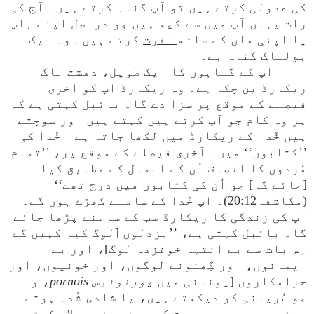
کی عدولی کرتے ہیں تو آپ گناہ کرتے ہیں۔ آج کی
رات یہاں آپ میں سے کچھ ہیں جو دراصل اپنے باپ
یا اپنی ماں کے ساتھ
نفر
ت
کرتے ہیں۔ وہ ایک
ہولناک گناہ ہے۔
آپ کے گناہوں کا ایک طویل، دھشت ناک
ریکارڈ بن چکا ہے۔ وہ ریکارڈ آپ کو آخری
فیصلے کے موقع پر سزا دے گا۔ بائبل کہتی ہے کہ
ہر وہ کام جو آپ کرتے ہیں کہتے ہیں اور سوچتے
ہیں خُدا کے ریکارڈ میں لکھا جاتا ہے – خُدا کی
’’کتابوں‘‘ میں۔ آخری فیصلے کے موقع پر، ’’تمام
مُردوں کا انصاف اُن کے اعمال کے مطابق کیا
[جائے گا] جو اُن کی کتابوں میں درج تھے‘‘
(مکاشفہ20:12)۔ آپ خُدا کے سامنے کھڑے ہوں گے۔
آپ کی زندگی کا ریکارڈ سب کے سامنے پڑھا جائے
گا۔ بائبل کہتی ہے، ’’بزدلوں [لوگ کیا کہیں گے
اِس بات سے بے انتہا خوفزدہ لوگ]، اور بے
ایمانوں، اور گِھنونے لوگوں، اور خونیوں، اور
حرامکاروں [یونانی میں
پورنوئیس pornois
، وہ
جو عُریانی کو دیکھتے ہیں، یا شادی شُدہ ہوتے
ہوئے بھی دوسری عورت کے ساتھ جنسی ملاپ کرتے