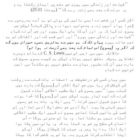
’’قیامت اور زندگی میں ہوں، جو مجھ پر ایمان رکھتا ہے ،
وہ مرنے کے بعد بھی زندہ رہے گا‘‘ (یوحنا 11:‏25).
اگر کسی اور شخص نے ایسی باتیں کی ہوتی تو ہم اُسے بدروحوں سے
گِھرا ہوا، آسیب زدہ، بدحواس، دیوانہ، پاگل کہتے! لیکن جب
یسوع نے کہا کہ وہ اور اُس کا باپ ایک ہیں، اور جب اُس نے کہا،
’’قیامت اور زندگی میں ہوں،‘‘ اور اسی قسم کے اور الفاظ، تو ہم
تھم جاتے ہیں،
یہاں تک کہ ہم میں سے بدترین بھی، حیران ہوں گے
کہ اگر وہ [یسوع] اس تمام کے بعد بھی دُرست نہ ہوا تو!
حالانکہ میں سی. ایس. لوئیس C. S. Lewis کے ساتھ دوسرے
نقاط پر ہمیشہ متفق نہیں ہوتا، لیکن ہم کیسے یسوع مسیح کے
بارے میں اُن کے مشہور بیان سے متفق نہیں ہو سکتے؟ سی. ایس.
لوئیس نے کہا،
میں یہاں کسی کو درحقیقت یہ احمقانہ بات کہنے سے روکنے
کی کوشش کر رہا ہوں جو لوگ اکثر اُس [یسوع] کے بارے میں
کہتے ہیں: ’’میں یسوع کو ایک عظیم اخلاقی اُستاد قبول
کرنے کے لیے تیار ہوں، لیکن میں اُس [یسوع] کا خُدا ہونے
کا دعویٰ قبول نہیں کرتا۔‘‘ یہی ایک وہ بات ہے جو ہمیں
نہیں کہنی چاہیے۔ ایک آدمی جو محض ایک آدمی تھا اور اِس
قسم کی باتیں کہتا تھاجو یسوع نے کہیں ایک عظیم اخلاقی
اُستاد نہیں ہو سکتا تھا۔ وہ یا تو جنونی ہوگا – اُس
انسان کی سطح پر جو یہ کہتا ہے کہ وہ پانی میں پکا ہوا
ایک انڈا ہے – یا پھر وہ جہنم کا شیطان ہوگا۔ آپ کو
اپنا انتخاب کرنا ضروری ہے۔ یا تو یہ شخص خُدا کا بیٹا