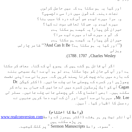
اور کیا یہ ہو سکتا ہے کہ میں حاصل کرلوں
نجات دہندہ کے خُون میں ذرا سی دلچسپی؟
وہ مرا میرے لیے، جو اُس کے درد کا سبب بنا؟
میرے لیے، وہ جس کا تعاقب موت نے کیا؟
حیران کُن پیار! یہ کیسے ہو سکتا ہے،
کہ تُو ، میرے خُدا، میرے لیے مرا؟
حیران کُن پیار! یہ کیسے ہو سکتا ہے،
(’’اور کیا یہ ہو سکتا ہے؟ And Can It Be?‘‘ شاعر چارلس
ویزلی
Charles Wesley‏، 1707۔1788).
اگر آپ قائل ہو گئے ہیں کہ یسوع آپ کے گناہ معاف کر سکتا
ہے اور آپ کی جان کو بچا سکتا ہے، تو ہم آپ سے ایک مسیحی بننے
کے بارے میں بات چیت کرنا پسند کریں گے۔ مہربانی سے اپنی نشست
چھوڑیں اور کمرے کے پچھلی جانب چلے جائیں۔ ڈاکٹر کیگن Dr.
Cagan آپ کو ایک پُرسکون کمرے میں لے جائیں گے جہاں ہم بات کر
سکتے ہیں۔ ابھی اجتماع گاہ کی پچھلی جانب چلے جائیں۔ مسٹر لی
Mr. Lee، مہربانی سے آئیں اور اُن کے لیے دعا کریں جنہوں نے
ردعمل کا اظہار کیا۔ آمین۔
(واعظ کا اختتام)
آپ انٹر نیٹ پر ہر ہفتے ڈاکٹر ہیمرز کے واعظ
www.realconversion.com
پر پڑھ سکتے ہیں
۔ "مسودہ واعظ Sermon Manuscripts " پر کلک کیجیے۔