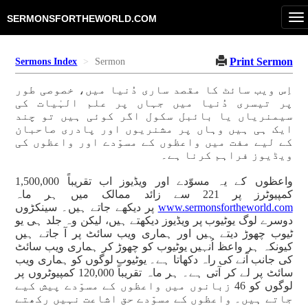
To
SERMONSFORTHEWORLD.COM
na
Print Sermon
Sermons Index
Sermon
اِس ویب سائٹ کا مقصد ساری دُنیا میں، خصوصی طور
پر تیسری دُنیا میں جہاں پر علم الہٰیات کی
سیمنریاں یا بائبل سکول اگر کوئی ہیں تو چند
ایک ہی ہیں وہاں پر مشنریوں اور پادری صاحبان
کے لیے مفت میں واعظوں کے مسوّدے اور واعظوں کی
ویڈیوز فراہم کرنا ہے۔
واعظوں کے یہ مسوّدے اور ویڈیوز اب تقریباً 1,500,000
کمپیوٹرز پر 221 سے زائد ممالک میں ہر ماہ
www.sermonsfortheworld.com
پر دیکھے جاتے ہیں۔ سینکڑوں
دوسرے لوگ یوٹیوب پر ویڈیوز دیکھتے ہیں، لیکن وہ جلد ہی یو
ٹیوب چھوڑ دیتے ہیں اور ہماری ویب سائٹ پر آ جاتے ہیں
کیونکہ ہر واعظ اُنہیں یوٹیوب کو چھوڑ کر ہماری ویب سائٹ
کی جانب آنے کی راہ دکھاتا ہے۔ یوٹیوب لوگوں کو ہماری ویب
سائٹ پر لے کر آتی ہے۔ ہر ماہ تقریباً 120,000 کمپیوٹروں پر
لوگوں کو 46 زبانوں میں واعظوں کے مسوّدے پیش کیے
جاتے ہیں۔ واعظوں کے مسوّدے حق اشاعت نہیں رکھتے