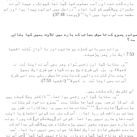
مارے گئے تھے اور اُسے مصلوب کیا گیا تھا کیونکہ، جیسا اُس نے
حکمران پیلاطُوس کو کہا تھا، ’’دراصل میں اس لیے پیدا ہوا اور اس
مقصد سے اس دنیا میں آیا‘‘ (یوحنا 18:‏37).
 سوئم، یسوع کے خاموش مصائب کے بارے میں تلاوت ہمیں کیا بتاتی
ہے ؟
برائے مہربانی کھڑے ہو جائیے اور با آوازِ بُلند اشعیا
53:‏7 ایک بار پھر پڑھیئے۔
’’وہ ستایا گیا اور زخمی ہُوا، پھر بھی اُس نے اپنا مُنہ نہ
کھولا؛ وہ برّہ کی طرح ذبح ہونے گیا، جس طرح ایک بھیڑ
اپنے بال کترنے والوں کے سامنے خاموش رہتی ہے، اسی طرح
اُس نے بھی اپنا مُنہ نہ کھولا‘‘ (اشعیا 53:‏7).
آپ تشریف رکھ سکتے ہیں۔
’’وہ ستایا گیا اور زخمی ہوا تھا۔‘‘ ڈاکٹر ینگ کہتے ہیں
کہ اس کا ترجمہ یوں کیا جا سکتا ہے، ’’یسوع نے خود کو ستائے
جانے کی[اجازت دی]۔‘‘ ’’ستائے جانے میں وہ رضاکارانہ طور پر
مصائب برداشت کر رہا تھا. . . اُس کے منہ سے کوئی احتجاج یا اپنے
لیے دفاع جاری نہیں ہوا تھا۔ کوئی اس [پیشنگوئی] کے پورا ہونے
کے بارے میں سوچے بغیر نہیں پڑھ سکتا، جب پیلاطُس کی عدالت کے
سامنے حقیقی خادم نے ایک لفظ کا جواب بھی نہیں دیا تھا۔ ’جب
یسوع کو بدنام کیا گیا، دوبارہ بدنام نہیں کیا گیا‘ [جب اُس نے