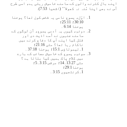
اپنے بال کترنے والوں کے سامنے خاموش رہتی ہے، اسی طرح
اُس نے بھی اپنا مُنہ نہ کھولا‘‘ (اشعیا 53:‏7).
1۔ اوّل، یسوع نامی یہ شخص کون تھا؟ یوحنا
10:‏30؛ 11:‏25؛
یوحنا 14:‏6 .
2۔ دوئم، کیوں یہ آدمی یسوع، اُن لوگوں کے
سامنے جنہوں نے اُسے اذیت دی اور
قتل کیا اپنے آپ کا دفاع کرنے میں
ناکام رہا تھا؟ متی 16:‏21؛
1۔تیموتاؤس 1:‏15؛ یوحنا 18:‏37 .
3۔ سوئم، یسوع کے خاموش مصائب کے بارے
میں کلامِ پاک ہمیں کیا بتاتا ہے ؟
متی 27:‏13۔14؛ مرقس 15:‏3۔5؛
یوحنا1:‏29؛
1۔کرنتھیوں 15:‏3 .