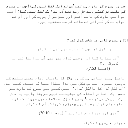
جب وہ یسوع کو مار رہے تھے اُس نے ایک لفظ نہیں کہا! جب وہ یسوع
کو صلیب پر کیلوں سے جڑ رہے تھے اُس نے ایک لفظ نہیں کہا!
آئیے
ہم اپنی تلاوت کی جانب آئیں اور تین سوال پوچھ کر اور اُن کے
جواب دے کر گہرائی کے ساتھ اس سے مستفید ہوں۔
وہ کون تھا جس کے بارے میں نبی نے کہا،
’’وہ ستایا گیا اور زخمی ہُوا، پھر بھی اُس نے اپنا مُنہ نہ
کھولا. . . ؟
(اشعیا 53:‏7).
بائبل ہمیں بتاتی ہے کہ وہ جلال کا بادشاہ تھا، مقدس تثلیث کی
دوسری ہستی، انسانی شکل میں خُدا بیٹا! جیسا کہ عقیدہ کہتا ہے،
’’بالکل خُدا کا بالکل خُدا۔‘‘ ہمیں کبھی بھی یسوع کے بارے میں
محض ایک انسانی اُستاد کی حیثیت سے نہیں سوچنا چاہیے یا محض
ایک نبی کی حیثیت سے! یسوع نے اِن اصطلاحات میں سوچنے کے لیے
ہمارے پاس کوئی وجہ نہیں چھوڑی، کیونکہ اُس نے کہا،
’’میں اور میرا باپ ایک ہیں‘‘ (یوحنا 10:‏30).
دوبارہ، یسوع نے کہا،