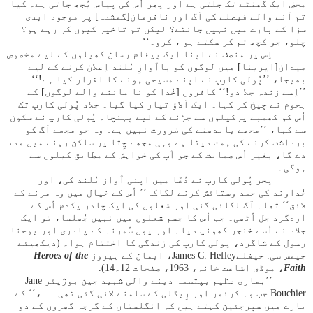
محض ایک گھنٹے تک جلتی ہے اور پھر اُس کی پیاس بُجھ جاتی ہے۔ کیا
تم آنے والے فیصلے کی آگ اور نافرمان[گمشدہ] پر موجود ابدی
سزا کے بارے میں نہیں جانتے؟ لیکن تم تاخیر کیوں کر رہے ہو؟
چلو، جو کچھ تم کر سکتے ہو ، کرو۔‘‘
اِس پر منصف نے اپنا ایک پیغام رسان کھیلوں کے لیے مخصوص
میدان[ایرینا] میں لوگوں کو باآوازِ بُلند اِعلان کرنے کے لیے
بھیجا، ’’پُولی کارپ نے اپنے مسیحی ہونے کا اقرار کیا ہے!‘‘
’’اِسے زندہ جلا دو!‘‘ کافروں [خُدا کو نا ماننے والے لوگوں] کے
ہجوم نے چیخ کر کہا۔ ایک آلاؤ تیار کیا گیا۔ جلاد پُولی کارپ تک
اُس کو کھمبے پرکیلوں سے جڑنے کے لیے پہنچا۔ پُولی کارپ نے سکون
سے کہا، ’’مجھے باندھنے کی ضرورت نہیں ہے۔ وہ جو مجھے آگ کو
برداشت کرنے کی ہمت دیتا ہے وہی مجھے چِتا پر ساکن رہنے میں مدد
دے گا، بغیر اُس ضمانت کے جو آپ کی خواہش کے مطابق کیلوں سے
ہوگی۔
پحر پُولی کارپ نے دُعّا میں اپنی آواز بُلند کی، اور
خُداوند کی حمد وستائش کرنے لگاکہ’’ اُس کے خیال میں وہ مرنے کے
لائق‘‘ تھا۔ آگ لگائی گئی اور شعلوں کی ایک چادر یکدم اُس کے
اردگرد جل اُٹھی۔ جب اُس کا جسم شعلوں میں نہیں جُھلسا، تو ایک
جلاد نے اُسے خنجر گھونپ دیا۔ اور یوں سُمرنہ کے پادری اور یوحنا
رسول کے شاگرد، پولی کارپ کی زندگی کا اختتام ہوا۔ (دیکھیئے
جیمس سی. حیفلےJames C. Hefley، ایمان کے ہیروز
Heroes of the
Faith
، موڈی اشاعت خانہ، 1963، صفحات 12۔14).
’’ہماری عظیم بپتسمہ دینے والی شہید جین بوژیئر Jane
Bouchier جب وہ کرئمر اور رِیڈلی کے سامنے لائی گئی تھی. . . ،‘‘ کے
بارے میں سپرجئین کہتے ہیں کہ انگلستان کے گرجہ گھروں کے دو