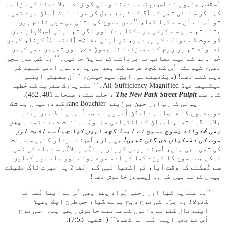
اُسقف، جنہوں نے اِس بپتسمہ دینے والی کو زندہ جلا دینے کی سزا یہ
کہہ کر سُنائی تھی کہ آگ کے ذریعے جل کر مرنا ایک آسان موت تھی۔
تو اُس نے اُن سے کہا تھا، ’’میں یسوع کی اتنی ہی سچی خادم ہوں
جتنا تم میں سے کوئی ہو سکتا ہے؛ اور اگر تم اپنی اس لاچار بہن
کو موت کے حوالے کر رہے ہو، تو اپنی حفاظت [احتیاط] کرنا، کہیں
خُداوند تم پر روم کے بھیڑئیے نہ چھوڑ دے، اور تمہیں بھی کہیں
خُداوند کے لیے مصائب نہ برداشت کرنے پڑ جائیں۔‘‘ وہ کس قدر سچی
تھی، کیونکہ اُس کے کچھ عرصے کے بعد ہی یہ دونوں آدمی شہید کر
دیے گئے تھے! (دیکھیئے سی. ایچ. سپرجیئن، ’’آل سفیشی اینسی
میگنیفائیڈ All-Sufficiency Magnified،‘‘ نئے پارک سٹریٹ کے خُطبہ
گاہ سے
The New Park Street Pulpit
، جلد ششم، صفحات 481۔482).
پولی کارپ اور جین بوژیئر Jane Bouchier کے درمیان بے شک
دو صدیوں کا فاصلہ ہے لیکن اُنہوں نے جب اُنہیں آ گ میں زندہ
جلایا گیا تھا، ایمان کے انتہائی مضبوط بیانات دیئے تھے ۔
پھر
بھی خُدواند یسوع مسیح نے ایسا کچھ نہیں کیا جب اُسے اذیت اور
موت کی دھمکیاں دی گئی تھیں!
جی ہاں، اُس نے سردار کاہن سے بات
کی تھی۔ جی ہاں، اُس نے رومی گورنر پینطُس پیلاطُس سے بات کی تھی۔
لیکن جب یسوع کا کوڑے کھا کر ادھ مرے ہونے اور صلیب پر کیلوں
سے ٹُھکنے کا وقت آیا، تو اشعیا نبی کے الفاظ یہ حیرت ناک حقیقت
بیان کرتے ہیں کہ وہ [یسوع] خاموش تھا!
’’وہ ستایا گیا اور زخمی ہُوا، پھر بھی اُس نے اپنا مُنہ نہ
کھولا؛ وہ برّہ کی طرح ذبح ہونے گیا، جس طرح ایک بھیڑ
اپنے بال کترنے والوں کے سامنے خاموش رہتی ہے، اسی طرح
اُس نے بھی اپنا مُنہ نہ کھولا‘‘ (اشعیا 53:‏7).