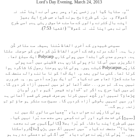
Lord’s Day Evening, March 24, 2013
’’وہ ستایا گیا اور زخمی ہُوا، پھر بھی اُس نے اپنا مُنہ نہ
کھولا؛ وہ برّہ کی طرح ذبح ہونے گیا، جس طرح ایک بھیڑ
اپنے بال کترنے والوں کے سامنے خاموش رہتی ہے، اسی طرح
اُس نے بھی اپنا مُنہ نہ کھولا‘‘ (اشعیا 53:‏7).
مسیحی شہیدوں کے آخری الفاظ سُننا ہمیشہ سے متاثر کُن
رہا ہے۔ اُنکے مرتے وقت کے آخری الفاظ سُن کر دلوں کو حوصلہ ملتا
ہے۔ دوسری صدی کی ابتدا میں پولی کارپ Polycarp ایک مبلغ تھا۔
انگریزی میں اُس کا نام پولی کارپ ہے، لاطینی میں اُسے پولی
کارپُس Polycarpus کہتے ہیں۔ پولی کارپ یوحنا رسول کا شاگرد ہوا
کرتا تھا۔ کئی سالوں بعد وہ ایک خُدا کو نا ماننے والے منصف کے
سامنے کھڑا تھا، جس نے کہا، ’’تم ایک بوڑھے آدمی ہو۔ یہ ضروری
نہیں ہے کہ تم مرو. . . حلف اُٹھا لو تو میں تمہیں آزاد کر دوں گا۔
اِس میں کیا حرج ہے اگر تم ’خُداوند قیصر ‘ کہو ، اور لُوبان
چڑھاؤ؟ تمہیں اور کُچھ نہیں کرنا بس صرف قیصر کی قسم اُٹھانی ہے
اور میں تمہیں بخُوشی آزاد کردوں گا۔ مسیح سے منکر ہو جاؤ تو تم
زندہ رہو گے۔‘‘
پولی کارپُس نے جواب دیا، ’’چھیاسی سالوں تک میں نے
[مسیح] کی خدمت کی، اور اُس نے کبھی بھی مجھ سے بُرا نہیں کیا۔
میں کس طرح اپنے بادشاہ کو بُرا بھلا [گالی] کہوں جس نے مجھے
بچایا؟’’ منصف نے کہا، ’’میں تمہیں آگ میں ہڑپ [جلا]کرواسکتا
ہوں۔‘‘ پُولی کارپُس نے جواب دیا، ’’جس آگ کی تم دھمکی دے رہے ہو