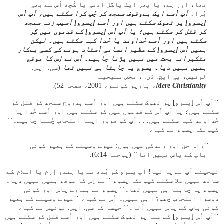
تھا، اور ہے، یا پھر ایک پاگل آدمی یا کُچھ اُس سے بھی
بُرا۔
آپ اُسے ایک بےوقوف سمجھ کر چُپ کرا سکتے ہیں، آپ اُس
[یسوع] پر تھوک سکتے ہیں اور اُسے [یسوع] آسیب زدہ سمجھ
کر قتل کر سکتے ہیں؛ یا آپ اُس [یسوع] کے قدموں میں گِر
سکتے ہیں اور اُسے خُداوند یا خُدا کہہ سکتے ہیں۔ لیکن
ہمیں اُس [یسوع] کے عظیم انسانی اُستاد ہونے کی کسی بےکار
متکبرانہ بحث میں نہیں پڑنا چاہیے۔ اُس نے اِس کا موقع
ہمیں نہیں دیا۔ یسوع یہ چاہتا ہی نہیں تھا
(سی. ایس.
لوئیس، پی ایچ. ڈی. ، محض مسیحیت
Mere Christianity
، ہارپر کولنز، 2001، صفحہ 52).
’’آپ اُس [یسوع] پر تھوک سکتے ہیں اور اُسے بدروح سمجھ کر قتل کر
سکتے ہیں؛ یا آپ اُس کے قدموں میں گر سکتے ہیں اور اُسے خُدا یا
خُداوند کہہ سکتے ہیں. . . آپ کو ضرور اپنا انتخاب چُننا چاہیے۔‘‘
کیونکہ یسوع نے کہا،
’’راہ حق اور زندگی میں ہوں: میرے وسیلے کے بغیر کوئی
باپ کے پاس نہیں آتا‘‘ (یوحنا 14:‏6).
لیجیئے آپ نے پا لیا! آپ یسوع کو بُدھ مت یا ہندو اِزم یا اسلام کے
ساتھ نہیں ملا سکتے کیونکہ یسوع ’’نے اِس کا موقع ہمیں نہیں دیا۔
یسوع یہ چاہتا ہی نہیں تھا۔‘‘ یسوع نے ہمارے پاس اور کوئی
دوسرا انتخاب چھوڑا ہی نہیں۔ اُس نے کہا، ’’میرے وسیلے کے بغیر
کوئی باپ کے پاس نہیں آتا۔‘‘ جیسا کہ سی. ایس. لوئیس نے کہا،
’’آپ اُس [یسوع] کے منہ پر تھوک سکتے ہیں اور اُسے قتل کر سکتے ہیں