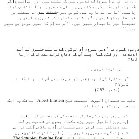
. . . یا آپ اُس [یسوع] کے قدموں میں گِر سکتے ہیں اور اُس [یسوع] کو
خُداوند اور خُدا کہہ سکتے ہیں. . . آپ کو ضرور اپنا انتخاب کرنا
چاہیے۔‘‘یا یہ ہے یا وہ ہے۔ کوئی بھی
حقیقت میں
اس مسئلے پر
غیر جانبدار نہیں ہے! وہ شاید دکھاوا کر تے ہیں، لیکن وہ
حقیقتاً غیر جانبدار نہیں ہیں۔ ’’اُس نے اِس کا ہمیں موقع ہی نہیں
دیا۔‘‘
 دوئم، کیوں یہ آدمی یسوع، اُن لوگوں کے سامنے جنہوں نے اُسے
اذیت دی اور قتل کیا اپنے آپ کا دفاع کرنے میں ناکام رہا
تھا؟
یہ ایسا کیوں ہے
’’وہ ستایا گیا اور زخمی ہُوا، پھر بھی اُس نے اپنا مُنہ نہ
کھولا ؟
(اشعیا 53:‏7).
عظیم سائنسدان البرٹ آئینسٹائین Albert Einstein، بے شک وہ ایک
مسیحی نہیں تھا، نے کہا،
کوئی بھی یسوع کی حقیقی موجودگی کو محسوس کیے بغیر
[چاروں] اناجیل نہیں پڑھ سکتا۔ یسوع کی شخصیت ہر لفظ
میں دھڑکتی ہے۔ کوئی بھی طلسماتی [دیومالائی] کہانی اس
قدر زندگی سے بھرپور نہیں ہے۔ (البرٹ آئینسٹائین، پی
ایچ. ڈی. ، ہفتے کی شام کی ڈاک
،
The Saturday Evening Post