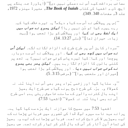
مصائب برداشت کیے اُس نے دھمکی نہیں دی]‘‘ (ایڈورڈ جے. ینگ، پی
ایچ. ڈی.، اشعیا کی کتاب
The Book of Isaiah
، عئیرڈ مینز، 1972،
جلد 3، صفحات 348۔349).
’’اِس پر پیلاطُس نے اُس سے کہا، دیکھ! یہ تیرے خلاف کیا کہہ
رہے ہیں، کیا تو سُن نہیں رہا؟
لیکن یسوع نے جواب میں
ایک لفظ بھی نہ کہا
اور پیلاطُس کو بڑا تعجب ہوا [بہت
زیادہ حیران تھا]‘‘ (متی 27:‏13۔14).
’’سردار کاہن اُس پر طرح طرح کے الزام لگانے لگے۔
لیکن اُس
نے جواب میں کچھ بھی نہ کہا
۔ اور پیلاطُس نے اُس سے دوبارہ
پوچھا اور کہا: کیا تیرے پاس کوئی جواب نہیں؟ یہ تجھ پر
کتنی باتوں کا الزام لگا رہے ہیں۔
لیکن پھر بھی یسوع
نے کوئی جواب نہیں دیا
۔ اور پیلاطُس کو بڑا تعجب ہوا
[حیران اور متعجب ہوا]‘‘ (مرقس 15:‏3۔5).
’’وہ ستایا گیا اور زخمی ہُوا، پھر بھی اُس نے اپنا مُنہ نہ
کھولا؛ وہ برّہ کی طرح ذبح ہونے گیا، جس طرح ایک بھیڑ
اپنے بال کترنے والوں کے سامنے خاموش رہتی ہے، اسی طرح
اُس نے بھی اپنا مُنہ نہ کھولا‘‘ (اشعیا 53:‏7).
اشعیا 53:‏7 میں مسیح کا موازنہ ایک برّے سے کیا گیا ہے۔
پرانے عہد نامے میں، لوگ خُدا کی حُضوری میں قربانی چڑھانے کے
لیے بھیڑیں لا کر ذبح کرتے تھے۔ قربانی چڑھانے کے لیے وہ بھیڑ
کی تمام اُون اُتار کر اُس کے بال کُتر کر تیار کرتے تھے۔ جب بھیڑ