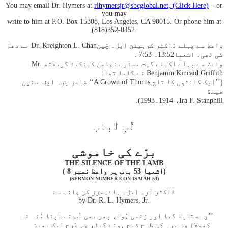
You may email Dr. Hymers at
rlhymersjr@sbcglobal.net, (Click Here)
– or
you may
write to him at P.O. Box 15308, Los Angeles, CA 90015. Or phone him at
(818)352-0452.
واعظ سے پہلے ڈاکٹر کرہیٹن ایل۔ چَینDr. Kreighton L. Chan نے دعا
کی تھی۔ اشعیا52:‏13۔ 53:‏7 .
واعظ سے پہلے اکیلے گیت مسٹر بنجامن کینکیڈ گریفتھ Mr.
Benjamin Kincaid Griffith نے گایا تھا:
(’’ایک کانٹوں کا تاج A Crown of Thorns‘‘ شاعر عِرہ ایف. سٹین
فیلڈ
Ira F. Stanphill‏، 1914۔1993).
لُبِ لُباب
برّے کی خاموشی
THE SILENCE OF THE LAMB
(اشعیا 53 باب پر واعظ نمبر 8 )
(SERMON NUMBER 8 ON ISAIAH 53)
ڈاکٹر آر۔ ایل۔ ہائیمرز کی جانب سے
.by Dr. R. L. Hymers, Jr
’’وہ ستایا گیا اور زخمی ہُوا، پھر بھی اُس نے اپنا مُنہ نہ
کھولا؛ وہ برہ کی طرح ذبح ہونے گیا، جس طرح ایک بھیڑ