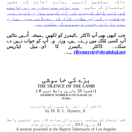
تاکہ مبلغین اِنہیں ہماری اجازت کے بغیر
اِستعمال کر سکیں۔
مہربانی سے یہاں پر یہ جاننے
کے لیے کلِک کیجیے کہ آپ کیسے ساری دُنیا میں
خوشخبری کے اِس عظیم کام کو پھیلانے میں ہماری
مدد ماہانہ چندہ دینے سے کر سکتے ہیں
۔
جب کبھی بھی آپ ڈاکٹر ہائیمرز کو لکھیں ہمیشہ اُنہیں بتائیں
آپ کسی مُلک میں رہتے ہیں، ورنہ وہ آپ کو جواب نہیں دے
سکتے۔ ڈاکٹر ہائیمرز کا ای۔میل ایڈریس
rlhymersjr@sbcglobal.net
ہے۔
برّے کی خاموشی
THE SILENCE OF THE LAMB
(اشعیا 53 باب پر واعظ نمبر 8 )
(SERMON NUMBER 8 ON ISAIAH 53)
(Urdu)
ڈاکٹر آر۔ ایل۔ ہائیمرز کی جانب سے
.by Dr. R. L. Hymers, Jr
لاس اینجلز کی بپتسمہ دینے والی عبادت گاہ میں تبلیغی واعظ
24 مارچ، 2013 ،خُداوند کے دِن کی شام
A sermon preached at the Baptist Tabernacle of Los Angeles