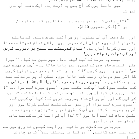
میں جانتا ہوں کہ آج بھی یہ دُرست ہے۔ ایک دفعہ آپ جان
لیں کہ
’’کتابِ مقدس کے مطابق مسیح ہمارے گناہوں کے لیے قربان
ہوا‘‘ (1۔کرنتھیوں 15:‏3)،
اور ایک دفعہ آپ اُس مصلوب اور جی اُٹھے نجات دہندہ کے سامنے
ہتھیار ڈال دیں، تو آپ ایک مسیحی ہیں۔ باقی تمام نسبتاً سمجھنا
اور بیان کرنا آسان ہے۔
ایمان کےوسیلے سے مسیح پر بھروسہ کریں
اور آپ نجات پا جاتے ہیں!
جیسے وہ مرنے کے لیے لیٹا تھا، سپرجئین نے کہا، ’’ میرا
علمِ الہٰیات چار چھوٹے لفظوں میں پایا جاتا ہے – ’
یسوع میرے لیے
مرا
۔‘ میں یہ نہیں کہوں گا کہ یہ وہ تمام ہے جو میں تبلیغ کروں
گا اگر میں دوبارہ زندہ کیا جاتا ہوں، لیکن اُس پر مرنے کے لیے
یہ بہت کافی ہے۔ ’
یسوع میرے لیے
مرا
۔‘ (ٹَینTan، ibid.). کیا
آپ
یہ
کہہ سکتے ہیں؟ کیا آپ کہہ سکتے ہیں، ’’یسوع میرے لیے مرا تھا‘‘؟
اگر نہیں، تو کیا آپ جی اُٹھے نجات دہندہ کے سامنے شکست تسلیم
کر لیں گے اور اُس پر آج شام بھروسہ کریں گے؟ کیا آپ کہیں گے،
’’یسوع میرے لیے مرا، اور میں اُس کے شکست تسلیم کرتا ہوں اور
اُس پر بھروسہ کرتا ہوں اُس کے خُون اور راستبازی کے وسیلے سے
مکمل نجات کے لیے آتا ہوں ‘‘؟ خُدا آپ کو ایسا کرنے کےلیے سادہ
ایمان عطا کرے۔ آمین۔
مہربانی سے کھڑے ہو جائیے اور اپنے گیتوں کے ورق میں سے
حمد نمبر چھے گائیے، ’’اور کیا یہ ہوسکتا ہے؟‘‘ شاعر چارلس
ویزلی۔