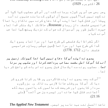
26 اکتوبر، 1929).
پھر بھی جب اُس پر کوڑے برسائے گئے اور اُس کو مصلوب کیا گیا اُس
نے کچھ نہیں کہا! کیوں مسیح اُن لوگوں کے سامنے جنہوں نے اُسے
پیٹا اور قتل کیا تھا اپنے آپ کا دفاع کرنے میں ناکام رہا تھا؟
فرانسیسی فلسفہ دان روساؤ Rousseau، حالانکہ ایک منکر خُدا تھا،
حیرت انگیز طور پر اُس سوال کے جواب کے نزدیک پہنچ گیا تھا جب
اُس نے کہا،
اگر سُقراط ایک فلسفی کی طرح جیا اور مرا تھا، یسوع ایک
خُدا کی طرح جیا اور مرا تھا (جین جیکُس روساؤ، فراسیسی
فلسفہ دان، 1712۔1778).
یسوع نے اپنے آپ کا دفاع نہیں کیا تھا کیونکہ زمین پر
آنے کا اُس کا اصل مقصد مصائب برداشت کرنا اور صلیب پر مرنا
تھا
۔ مصلوب ہونے سے ایک سال قبل یسوع نے اس بات کو واضح کر دیا
تھا۔
’’اُس کے بعد یسوع نے اپنے شاگردوں پر ظاہر کرنا شروع کر
دیا کہ اُس کا یروشلم جانا لازمی ہے تاکہ وہ بزرگوں،
سردار کاہنوں اور شریعت کے عالموں کے ہاتھوں بہت دُکھ
اُٹھائے، قتل کیا جائے اور تیسرے دِن جی اُٹھے‘‘ (متی
16:‏21).
نافذ العمل نئے عہد نامے پر تبصرہ
The Applied New Testament