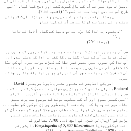
کے بال کُترےجاتے تھے تو وہ خاموش رہتی تھی۔ جیسا کہ قربانی کی
بھیڑ خاموش تھی جب اُس کے بال کُترے گئے اور ذبح کیا گیا، ’’اسی
طرح اُس نے بھی اپنا منہ نہ کھولا‘‘ (اشعیا 53:‏7).
یوحنا بپتسمہ دینے والا بھی یسوع کا موازنہ ایک قربانی
دینے والی بھیڑ سے کرتا ہے جب اُس نے کہا تھا،
’’دیکھو، یہ خُدا کا برّہ ہے جو دنیا کے گناہ اُٹھا لے جاتا
ہے‘‘
(یوحنا1:‏29).
جب آپ یسوع پر ایمان کے وسیلے سے بھروسہ کرتے ہیں، تو صلیب پر
اُس کی قربانی آپ کے تمام گناہوں کا کفارہ ادا کر دیتی ہے، اور
آپ خُدا کی حضوری میں بغیر کسی خطا کے کھڑے ہوتے ہیں۔ آپ کی خطا
کا کفارہ اُس کی صلیب پر موت سے ادا ہو جاتا ہے۔ اور آپ کے گناہ
اُس کے خون کے وسیلے سے جو اُس نے وہاں پر بہایا پاک صاف ہو جاتے
ہیں۔
امریکی انڈینز کے مشہور مشنری ڈیوڈ برینئرڈ David
Brainerd، اپنی منادی کے دوران اِس سچائی کا دعویٰ کرتے رہے تھے۔
جب وہ امریکی انڈینز کو تبلیغ دیا کرتے تھے، اُنہوں نے کہا،
’’میں کبھی یسوع اور اُس کے مصلوب ہونے کے موضوع سے پرے نہیں
ہٹا۔ میں نے پایا کہ ایک دفعہ اپنے طور پر اِن لوگوں کو عظیم . . .
ہماری خاطرمسیح کی قربانی کے مطلب میں جکڑ لوں، تو مجھے اُن کو
برتاؤ میں تبدیلی لانے کے بارے میں زیادہ ہدایات دینی نہیں
پڑیں گی‘‘ (پال لی ٹَین، ٹی ایچ. ڈی.، 7,700 مثالوں کا
انسائیکلوپیڈیا
Encyclopedia of 7,700 Illustration
s
، ایشورنس
پبلشرزAssurance Publishers، 1979، صفحہ 238).