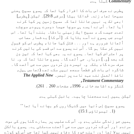
Commentary
کہتا ہے،
پطرس نے صرف اس بات کا اقرار کیا تھا کہ یسوع مسیح یعنی
مسیحا تھا، زندہ خُداکا بیٹا [مرقس 8:‏29]۔ لیکن [پطرس]
ابھی تک یہ نہیں جانتا تھا کہ مسیح زمین پر کیا کرنے
آیا تھا۔ اُس نے ایسے ہی سوچا جیسا دوسرے یہودی سوچتے
تھے، جیسے کہ، مسیح ایک زمینی بادشاہ بننے آیا تھا۔ اس
لیے، جب یسوع نے اُسے بتایا کہ [اُس کا] بے شمار مصائب
اُٹھانا ضروری ہے اور . . . قتل کیا جانا، پطرس اس کو قبول
نہیں کر سکا ہو گا۔ اُس نے یسوع سے اس قسم کی باتیں کرنے
پر اعتراض کیا تھا۔ یسوع نے یہ بھی کہا تھا کہ تین دِن
کے بعد [وہ] دوبارہ جی اُٹھے گا۔ یسوع جانتا تھا کہ وہ نا
صرف مرے گا، بلکہ وہ تیسرے دِن مُردوں میں سے جی اُٹھے گا۔
شاگرد اس بات کو قطعاً سمجھ نہیں سکے تھے (تھامس ہیل،
نافذ العمل نئے عہد نامے پر تبصرہ
The Applied New
Testament Commentary،
کنگز وے اشاعت خانہ، 1996، صفحات 260 ۔ 261).
لیکن ہمیں اِسے سمجھنا چاہیے۔ بائبل کہتی ہے،
یسوع مسیح اِس دُنیا میں گنہگاروں کو بچانے آیا تھا‘‘
(1۔ تیموتاؤس 1:‏15)
ہمیں جو زندگی ملتی ہے، وہ اُس کے صلیب پر ہمارے گناہوں کی موت
مرنے، اور اُس کے مُردوں میں سے جی اُٹھنے سےملتی ہے۔ یسوع بالکل
نہیں بولا تھا اور اپنے خود کا دفاع نہیں کیا تھا جب اُس کو کوڑے