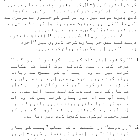
کی شہادتوں کی پڑتال کیے بغیر بپتسمہ دیا ہے۔ یہی
وجہ ہے کہ اب گرجہ گھر کھوئے ہوئے لوگوں سے کھچا
کھچ بھرے ہوئے ہیں۔ وہ ہر کسی کو جنہوں نے سرسری سے
’’فیصلہ‘‘ کیا ہو بحیثیت مسیحی قبول کرنے کے نتیجے
میں غیر محفوظ لوگوں سے بھرے ہوئے ہیں۔
2۔تیموتاؤس 3:1۔4 میں ہمیں 19 الفاظ یا فقرے
دیئے گئے ہیں جو ہمارے گرجہ گھروں میں ’’آخری
زمانے‘‘ میں اِن لوگوں کو بیان کرتے ہیں۔
1. ’’لوگ خود اپنی ذات کو پیار کرنے والے ہونگے۔‘‘
گرجہ گھروں میں کھوئے لوگ دُنیا کی عکاسی
کرتے ہیں جب وہ اپنے آپ کو مسیح سے زیادہ
پیار کرتے ہیں۔ خود پرستی اِس قدر نمایاں ہے
کہ زیادہ تر گرجہ گھر کے ارکان تو اب اِتوار
کی شام کو بھی عبادت کے لیے نہیں آتے ہیں۔ وہ
اپنے آپ سے اِس قدر پیار کرتے ہیں کہ وہ اب
مدعو کرنے یا جانیں جیتنے نہیں جائیں گے۔ یہ
اِس لیے ہے کیونکہ ہم نے گرجہ گھروں کو
غیرمحفوظ لوگوں سے کھچا کھچ بھر دیا ہے۔
2. ’’زر دوست‘‘ در حقیقت اِس کا مطلب ’’پیسے کو پیار
کرنے والے‘‘ ہے۔ اِنسان کی نفسانی طبیعت اِس پر
بہت زیادہ پیسہ خرچ کرنا پسند کرتی ہے،