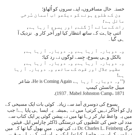
خستہ حال مسافروں، اپنے سروں کو اُٹھاؤ؛
دِن کے طلوع ہونے کو دیکھو اب آسمان سُرخی
مائل ہے؛
رات کے سائے اُڑ گئے، اور یسوع آ رہا ہے،
اتنی چاہت کے ساتھ انتظار کیا اور آخر کار وہ نزدیک آ
ہی گیا۔
وہ دوبارہ آ رہا ہے، وہ دوبارہ آ رہا ہے،
بالکل وہی یسوع، جِسے لوگوں نے رد کیا؛
وہ دوبارہ آ رہا ہے، وہ دوبارہ آ رہا ہے،
عظیم جلال اور قوت کے ساتھ، وہ دوبارہ آ رہا
ہے!
(’’وہ دوبارہ آ رہا ہے He is Coming Again، شاعر
میبل جانسٹن کیمپ
Mabel Johnston Camp، 1871۔1937).
یسوع کی دوسری آمد سے زیادہ کوئی بات ایک مسیحی کے
دِل کو اُجاگر نہیں کرتی! میں نے ہمیشہ یہ ایسا ہی پایا ہے! جب
میں یہ واعظ تیار کر رہا تھا میں نے پیشن گوئی پر ایک کتاب سے
مدد لی جس کی غلطیوں کی درستگی ڈاکٹر چارلس ایل. فیئین
برگ Dr. Charles L. Feinberg نے کی تھی۔ میں بھول گیا تھا کہ میں
نے ا سے کہاں سے حاصل کیا تھا، لیکن وہاں اُس کے پہلے ورق پر