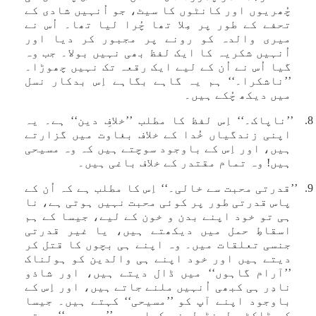
چُھریوں اور کانٹوں کا سیٹ، جو اُنہیں شادی کے
تحفے کے طور پر مِلا تھا چُرا لیا تھا۔ اُس نے
میری والدہ کو رونے پر مجبور کر دیا اور
اُنہیں شکریہ کا ایک لفظ بھی نہیں بولا۔ جب وہ
گیا اُس نے اُن کے لیے ایک رقعہ تک نہیں چھوڑا۔
’’ناشکرا۔‘‘ ہم یہ گاہے بگاہے اِس بدکار نسل
میں دیکھ چُکے ہیں۔
8. ’’ناپاک۔‘‘ اِس لفظ کا مطلب ’’خلافِ دین‘‘ ہے۔ یہ
اپنی زندگیاں خُدا کے خلاف بغاوت میں گزارتے
ہیں، اور اِس کے باوجود سوچتے ہیں کہ وہ مسیحی
ہیں! وہ تمام مقتدر کے خلاف باغی ہیں۔
9. ’’قدرتی محبت سے خالی۔‘‘ اِس کا مطلب ہے کہ اُن کے
پاس قدرتی طور پر کوئی محبت نہیں ہوتی ہے، نا
ہی تو خود اپنے بدن و خون کے لیے، جیسا کے ہم
اسقاطِ حمل میں دیکھتے ہیں، یا غیر قدرتی
جنسی تعلقات میں۔ وہ اپنے ہی بچوں کا قتل کر
دیتے ہیں اور خود اپنے ہی والدین کو ہولناک
’’آرام گاہوں‘‘ میں ڈال دیتے ہیں، اور شاذو
نادِر ہی کبھی اُنہیں ملنے جاتے ہیں، اور اِس کے
باوجود اپنے آپ کو ’’مسیحی‘‘ کہتے ہیں۔ جیسا
کہ ڈاکٹر لیِنڈسِل نے کہا، وہ ’’بے رحم‘‘ ہوتے