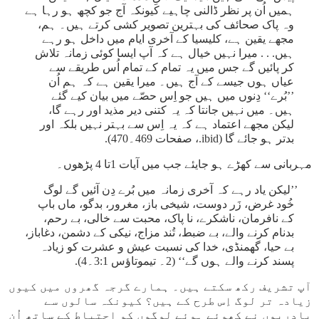
ہمیں اُن پر نظر ڈالنی چاہیے کیونکہ آج جو کچھ ہو رہا ہے
وہ پاک صحائف کی بہترین تصویر کشی کرتے ہیں۔ ہم،
مجھے یقین ہے، کلیسیا کے آخری ایام میں داخل ہو رہے
ہیں. . . میرا نہیں خیال ہے کہ آپ ایسا کوئی زمانہ تلاش
کر پائیں گے جس میں یہ تمام کے تمام اُس طریقے سے
عیاں ہوں جیسے کے آج ہیں۔ میرا یقین ہے کہ ہم اُن
’’بُرے‘‘ دِنوں میں ہیں جو اِس حصّے میں بیان کیے گئے
ہیں۔ میں نہیں جانتا کہ یہ کتنی دیر مذید اور رہے گا،
لیکن مجھے اعتماد ہے کہ یہ اِس سے بہتر نہیں بلکہ اور
بدتر ہو جائے گا (ibid.، صفحات 469۔470).
مہربانی سے کھڑے ہو جایئے جب میں آیات 1تا 4 پڑھوں۔
’’لیکن یاد رہے کہ آخری زمانہ میں بُرے دِن آئیں گے لوگ
خُود غرض، زَر دوست، شیخی باز، مغرور، بدگو، ماں باپ
کے نافرمان، ناشکرے، نا پاک، محبت سے خالی، بے رحم،
بدنام کرنے والے، بے ضبط، تُند مزاج، نیکی کے دشمن، دغاباز،
بے حیا، گھمنڈی، خدا کی نسبت عیش و عشرت کو زیادہ
پسند کرنے والے ہوں گے‘‘ (2۔ تیموتاؤس 3:1۔4).
آپ تشریف رکھ سکتے ہیں۔ ہمارے گرجہ گھروں میں کیوں
زیادہ تر لوگ اِس طرح کے ہیں؟ کیونکہ سالوں سے
پادریوں نے کھوئے ہوئے لوگوں کو احتیاط کے ساتھ اُن