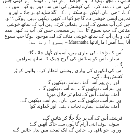
آدمی نے مجھے بتایا کہ وہ حوصلہ ہار گیا ہے کیونکہ ہر کوئی جس
کی اُس نے مدد کرنے کی کوشش کی اُس سے دور ہو گیا۔ میں نے
کہا، ’’جی ہاں، لیکن ہو سکتا ہے کہ اگلا شاید ٹھہر جائے، اور وہ
تمہیں ایسی خوشی دے گا جو دُنیا نے کبھی دیکھی نہیں ہوگی!‘‘ وہ
جن کی آپ مسیح کے لیے راہنمائی کرتے ہیں آپ کے ساتھ خوشی
منائیں گے جب یسوع آتا ہے! ہر مسیحی جس کی آپ نے کبھی مدد
کی وہاں آپ کے ساتھ خوشی منانے کے لیے موجود ہوگا جب یسوع
آتا ہے! آمین! ماراناتھا Maranatha – یسوع آ رہا ہے!
اُس کے داخلے کی تیاری میں، آسمان کُھل جائے گا؛
ستارے اُس کو ستائش کی گرج چمک کے ساتھ سراھیں
گے۔
اُس کی آنکھوں کی پیاری روشنی انتظار کرنے والوں کو پُر
کشش بنائے گی،
اور ہم پھر اُسے آمنے سامنے دیکھیں گے۔
اور ہم اُسے دیکھیں گے، ہم اُسے دیکھیں گے،
آمنے سامنے اُس کے تمام تر جلال میں!
اور ہم اُسے دیکھیں گے، جی ہاں، ہم اُسے دیکھیں گے،
آمنے سامنے، ہمارے نجات دہندہ اور خُداوند کو!
فرشتے اُس کے آنے پر چِلّا چِلّا کر بتائیں گے،
سوئے ہوئے اپنی آرام گاہوں سے جاگ اُٹھیں گے؛
اور وہ جو باقی رہ جائیں گے ایک لمحے میں بدل جائیں گے،