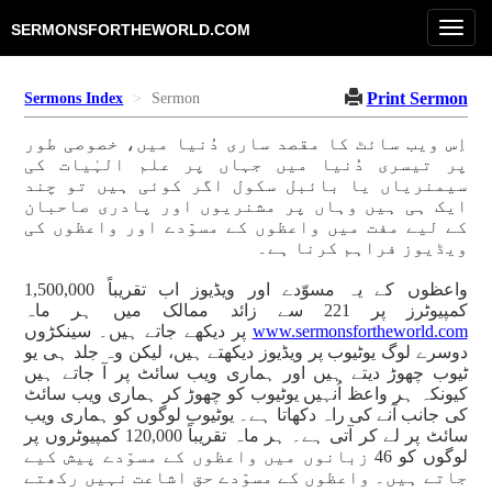
Toggl
SERMONSFORTHEWORLD.COM
navig
Print Sermon
Sermons Index
Sermon
اِس ویب سائٹ کا مقصد ساری دُنیا میں، خصوصی طور
پر تیسری دُنیا میں جہاں پر علم الہٰیات کی
سیمنریاں یا بائبل سکول اگر کوئی ہیں تو چند
ایک ہی ہیں وہاں پر مشنریوں اور پادری صاحبان
کے لیے مفت میں واعظوں کے مسوّدے اور واعظوں کی
ویڈیوز فراہم کرنا ہے۔
واعظوں کے یہ مسوّدے اور ویڈیوز اب تقریباً 1,500,000
کمپیوٹرز پر 221 سے زائد ممالک میں ہر ماہ
www.sermonsfortheworld.com
پر دیکھے جاتے ہیں۔ سینکڑوں
دوسرے لوگ یوٹیوب پر ویڈیوز دیکھتے ہیں، لیکن وہ جلد ہی یو
ٹیوب چھوڑ دیتے ہیں اور ہماری ویب سائٹ پر آ جاتے ہیں
کیونکہ ہر واعظ اُنہیں یوٹیوب کو چھوڑ کر ہماری ویب سائٹ
کی جانب آنے کی راہ دکھاتا ہے۔ یوٹیوب لوگوں کو ہماری ویب
سائٹ پر لے کر آتی ہے۔ ہر ماہ تقریباً 120,000 کمپیوٹروں پر
لوگوں کو 46 زبانوں میں واعظوں کے مسوّدے پیش کیے
جاتے ہیں۔ واعظوں کے مسوّدے حق اشاعت نہیں رکھتے