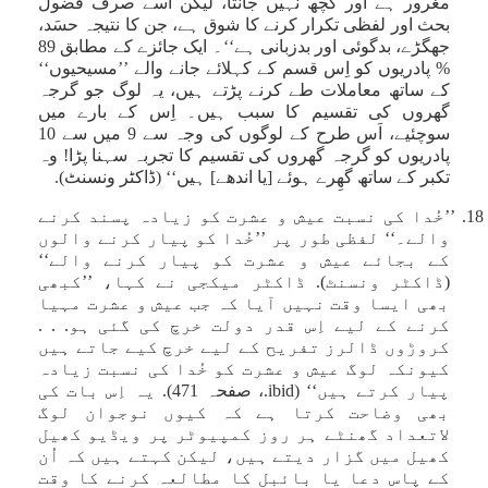
مغرور ہے اور کچھ نہیں جانتا، لیکن اُسے صرف فضول
بحث اور لفظی تکرار کرنے کا شوق ہے، جن کا نتیجہ حسَد،
جھگڑے، بدگوئی اور بدزبانی ہے‘‘۔ ایک جائزے کے مطابق 89
% پادریوں کو اِس قسم کے کہلائے جانے والے ’’مسیحیوں‘‘
کے ساتھ معاملات طے کرنے پڑتے ہیں، یہ لوگ جو گرجہ
گھروں کی تقسیم کا سبب ہیں۔ اِس کے بارے میں
سوچئیے، اَس طرح کے لوگوں کی وجہ سے 9 میں سے 10
پادریوں کو گرجہ گھروں کی تقسیم کا تجربہ سہنا پڑا! وہ
تکبر کے ساتھ گھِرے ہوئے [یا اندھے] ہیں‘‘ (ڈاکٹر ونسنٹ).
18. ’’خُدا کی نسبت عیش و عشرت کو زیادہ پسند کرنے
والے۔‘‘ لفظی طور پر ’’خُدا کو پیار کرنے والوں
کے بجائے عیش و عشرت کو پیار کرنے والے‘‘
(ڈاکٹر ونسنٹ). ڈاکٹر میکجی نے کہا، ’’کبھی
بھی ایسا وقت نہیں آیا کہ جب عیش و عشرت مہیا
کرنے کے لیے اِس قدر دولت خرچ کی گئی ہو. . .
کروڑوں ڈالرز تفریح کے لیے خرچ کیے جاتے ہیں
کیونکہ لوگ عیش و عشرت کو خُدا کی نسبت زیادہ
پیار کرتے ہیں‘‘ (ibid.، صفحہ 471). یہ اِس بات کی
بھی وضاحت کرتا ہے کہ کیوں نوجوان لوگ
لاتعداد گھنٹے ہر روز کمپیوٹر پر ویڈیو کھیل
کھیل میں گزار دیتے ہیں، لیکن کہتے ہیں کہ اُن
کے پاس دعا یا بائبل کا مطالعہ کرنے کا وقت