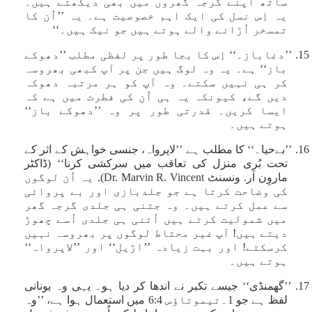
ساتھ اپنے گرجہ گھروں میں بھی دیکھتے ہیں۔
یہ اِس نسل کی ایک اہم خصوصیت ہے۔ یہ ’’اُن کا
تمسخر اُڑانے والے ہوتے ہیں جو نیک ہیں۔‘‘
15. ’’دغاباز۔‘‘ اِس کا بجا طور پر لفظی مطلب ’’دھوکے
باز‘‘ ہے۔ یہ وہ لوگ ہیں جن پر آپ کبھی بھروسہ
کر ہی نہیں سکتے۔ وہ آپ کو ہر مرتبہ دھوکہ
دیں گے، کیونکہ یہ ہی اُن کی فطرت میں ہے کہ
ایسا کریں۔ قدرتی طور پر وہ ’’دھوکے باز‘‘
ہوتے ہیں۔
16. ’’بےحیا۔‘‘ کا مطلب ہے ’’لاپرواہ، جنسی خواہش کے اثر کے
تحت بُری منزل کی تعاقب میں سرکشی کرنا‘‘ (ڈاکٹر
ماروِن آر. ونسنٹ Dr. Marvin R. Vincent). یہ اُن لوگوں
کی وضاحت کرتا ہے جو جلدبازی اور بے پروائی
سے عمل کرتے ہیں۔ وہ جتنی ہی جلدی گرجہ گھر
میں شمولیت کرتے ہیں اُتنی ہی جلدی اُسے چھوڑ
دیتے ہیں! آپ غیر محتاط لوگوں پر بھروسہ نہیں
کرسکتے! اور بہت زیادہ ’’اڑیل‘‘ اور ’’لاپرواہ‘‘
ہوتے ہیں۔
17. ’’گھمنڈی‘‘ جیسے تکبر نے اندھا کر دیا ہو۔ یہی وہ یونانی
لفظ ہے جو 1۔تیموتاؤس 6:4 میں استعمال ہوا ہے، ’’وہ