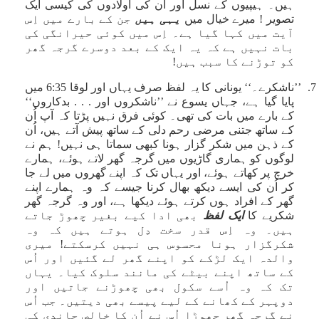
ہیں۔ ہیپیوں کے نسل اور اُن کی اولادوں کی کیسی ایک
تصویر ! میرے خیال میں
یہی ہی
ں
جن کے بارے میں اِس
آیت میں کہا گیا ہے۔ اِس میں کوئی حیرانگی کی
بات نہیں ہے کہ یہ ایک کے بعد دوسرے گرجہ گھر
کو توڑنے کا سبب ہیں!
7. ’’ناشکرے۔‘‘ یونانی کا یہ لفظ صرف یہاں اور لوقا 6:35 میں
پایا گیا ہے، جہاں یسوع نے ’’ناشکروں اور . . . بدکاروں‘‘
کے بارے میں بات کی تھی۔ کوئی فرق نہیں پڑتا کہ آپ اُن
کے ساتھ جتنی مرضی رحم دلی کے ساتھ پیش آتے ہیں، اُن
کے ذہن میں شکر گزار ہونا کبھی سماتا ہی نہیں! ہم نے
لوگوں کو ہماری گاڑیوں میں گرجہ گھر لاتے ہوئے، ہمارے
خرچ پر کھاتے ہوئے، اور یہاں تک کہ اپنے گھروں میں لے جا
کر اُن کی ایسے دیکھ بھال کرنا جیسے کہ وہ ہمارے اپنے
گھر کے افراد ہوں کرتے ہوئے دیکھا ہے، اور وہ گرجہ گھر
شکریے کا
ایک لف
ظ
بھی ادا کیے بغیر چھوڑ جاتے
ہیں۔ وہ اِس قدر سخت دِل ہوتے ہیں کہ وہ
شکرگزار ہونا محسوس ہی نہیں کرسکتے! میری
والدہ ایک لڑکے کو اپنے گھر لے گئیں اور اُس
کے ساتھ اپنے بیٹے کی مانند سلوک کیا۔ یہاں
تک کہ وہ اُسے سکول بھی چھوڑنے جاتیں اور
دوپہر کے کھانے کے لیے پیسے بھی دیتیں۔ جب اُس
نے گرجہ گھر چھوڑا اُس نے اُن کا خالص چاندی کی