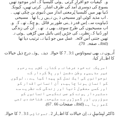
وہ کیفیات جو اقرار کرتی ہوئی کلیسیا کے اندر موجود تھیں
یسوع کی دوسری آمد کی طرف اشارہ کرتی تھیں، کیونکہ
دُنیا بھر میں کلیسیا پُرمعنی انداز میں دُنیوی بن چکی تھی. .
. اب مذید کوئی اور مسیحی ذہن نہیں رہا تھا۔ مسیحی
دُنیاویت سے اِس قدر ذہنی طور پر قائل ہو چکے تھے کہ وہ
اب مسیحیوں کی طرح سوچتے بھی نہ تھے۔ اُن کی زندگی
اور دُنیا کے نظریے کی جڑیں اِتنی بائبل میں گڑھی ہوئی نہ
تھیں جتنی اُس لائحہ عمل میں جو دُنیا نے ترتیب دیا تھا
(ibid.، صفحہ 70).
اُنہوں نے بھی تیموتاؤس 3:1۔7 کا حوالہ دیتے ہوئے درج ذیل خیالات
کا اظہار کیا،
امریکہ نے خود غرضانہ، کنارہ کش، بے رحم،
غیر مذہبی، وطن دشمن اور بِلا کردار کے
نوجوانوں کی ایک نسل کو پیدا کیا ہے. . . لوگوں
کو انسان ہونا چاہیے، اُن انسانی اقدار کو
اور کسی معقول دُنیا اور زندگی کے نظریے سے
دستبردار ہونے کو جس نےکبھی انسانوں کو
سوؤروں اور گھوڑوں سے علیحدہ شناخت دی تھی
کھو رہا ہے (ibid.، صفحات 66۔67).
ڈاکٹر لیِنڈسِل نے اِن خیالات کا اظہار 2۔تموتاؤس 3:1۔7 کا حوالہ