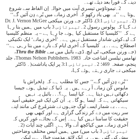
دینے کے فوراً بعد دیئے تھے۔
2۔تیموتاؤس تیسری آیت میں حوالہ اِن الفاظ سے شروع
ہوتا ہے ’’یہ بھی یاد رکھو کہ آخری زمانے میں بُرے دِن آئیں گے‘‘
(2۔تیموتاؤس 3:1). ڈاکٹر جے ورنن میکجی Dr. J. Vernon McGee
نے کہا کہ پولوس رسول 2۔تیموتاؤس 3 باب میں ہمیں بتا رہا
ہے کہ ’’کلیسیا کا مستقبل کیا ہونے جا رہا ہے – یہ منظم کلیسیا
کے لیےکوئی شاندار مستقبل نہیں ہے۔ ’آخری زمانے‘ ایک تکنیکی
اصطلاح ہے. . . یہ کلیسیا کے آخری ایام کے بارے میں بتا رہی ہے‘‘
(جے ورنن میکجی، ٹی ایچ. ڈی.، بائبل میں سے
Thru the Bible
،
تھامس نیلسن اشاعت خانہ Thomas Nelson Publishers، 1983، جلد
پنجم، صفحہ 469؛ 2۔تیموتاؤس 3:1 پر ایک یاداشت(۔ ڈاکٹر
میکجی نے جاری رہتے ہوئے کہا،
’’بُرے دِن آئیں گے،‘‘ جس کا مطلب ہے کہ دِلخراش یا
مایوس کُن زمانے آ رہے ہیں۔ یہ دُنیا کے تبدیل ہونے جیسا
دکھائی نہیں دیتا ہے۔ کیا ایسا ہے؟. . . بائبل یہ نہیں
سیکھاتی ہے کہ ایسا ہو گا۔ یہ اُن کی ایک غیر حقیقی اُمید
ہے. . . بے شمار ایسے لوگ جنہوں نے شترمُرغ کی مانند اپنے
سر ریت میں دے کر زندگی گزاری ہے اور کبھی بھی
حقیقت کا سامنا نہیں کیا ہے۔ اِس کے بجائے، غور کریں کہ
آخری زمانے میں کیاکچھ آنے والا ہے۔ اگلی چند آیات (2۔
تیموتاؤس 3 باب میں) میں ہمیں اُنیس مختلف وضاحتیں
پیش کی گئی ہیں۔ یہ ایک لائقِ مذمت خیال ہے، لیکن