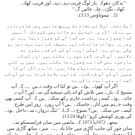
’’بدکار، دھوکہ باز لوگ فریب دیتے دیتے اور فریب کھاتے
کھاتے بگڑتے چلے جائیں گے‘‘
(2۔ تیموتاؤس 3:13).
ایک دفعہ لوگ اِس مقام تک پہنچ جائیں پھر شاذونادر
ہی ہے کہ اگر وہ تبدیل ہو جاتے ہیں کیونکہ اُنہیں
خُدا چھوڑ دیتا ہے۔ جب خُدا آپ کو چھوڑ دیتا ہے، تو
پھر یہ بچائے جانے کے لیے ہمیشہ کے لیے بہت دیر ہو
چکی ہوتی ہے۔ لیکن اپنے آپ کو اِس قدر سکون مت
دلائیں۔ آپ گرجہ گھر میں رہ سکتے ہیں اور اِس کے
باوجود بھی خُدا سے چھوڑے جا سکتے ہیں۔ میں یہ کئی
مرتبہ ہوتے ہوئے دیکھ چکا ہوں۔ تاہم، اگر آپ کا
ضمیر آپ کو آپ کے گناہ کے لیے ملامت کرتا ہے تو آپ کے
لیے اب بھی امید باقی ہے۔
اگر آپ کھوئے ہوئے ہیں تو کیا اب وقت نہیں ہے کہ آپ
مسیح کے بارے میں تلاش کو انتہائی سنجیدگی سے لیں؟ آپ یہ
جانتے ہوئے کیسے برداشت جاری رکھ سکتے ہیں کہ آپ کسی بھی
وقت جہنم میں اُتارے جاسکتے ہیں؟ آپ روزبہ روز اِس طرح
کیسے جی سکتے ہیں؟ یسوع نے کہا، ’’تنگ دروازے سے داخل ہونے
کی پوری کوشش کرو‘‘ (لوقا 13:24).
مجھے 1972یا 1973 کے ماضی میں سان فرانسسکو سے
سان جوز کی جانب گاڑی میں جانا یاد ہے۔ میرے ساتھ گاڑی میں
ایک نوجوان ہیپی تھا۔ اُس نے تمام راستے میں وہاں جاتے ہوئے اور