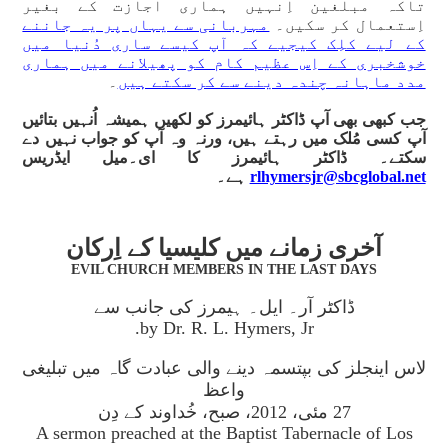
تاکہ مبلغین اِنہیں ہماری اجازت کے بغیر
اِستعمال کر سکیں۔
مہربانی سے یہاں پر یہ جاننے
کے لیے کلِک کیجیے کہ آپ کیسے ساری دُنیا میں
خوشخبری کے اِس عظیم کام کو پھیلانے میں ہماری
مدد ماہانہ چندہ دینے سے کر سکتے ہیں
۔
جب کبھی بھی آپ ڈاکٹر ہائیمرز کو لکھیں ہمیشہ اُنہیں بتائیں
آپ کسی مُلک میں رہتے ہیں، ورنہ وہ آپ کو جواب نہیں دے
سکتے۔ ڈاکٹر ہائیمرز کا ای۔میل ایڈریس
rlhymersjr@sbcglobal.net
ہے۔
آخری زمانے میں کلیسیا کے اِرکان
EVIL CHURCH MEMBERS IN THE LAST DAYS
ڈاکٹر آر۔ ایل۔ ہیمرز کی جانب سے
by Dr. R. L. Hymers, Jr.
لاس اینجلز کی بپتسمہ دینے والی عبادت گاہ میں تبلیغی
واعظ
27 مئی، 2012، صبح، خُداوند کے دِن
A sermon preached at the Baptist Tabernacle of Los