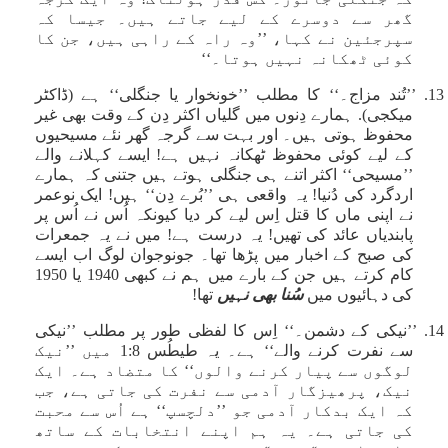
گھر سے دوسرے کے لیے جاتے ہیں۔ جیسا کہ
سپرجئین نے کہا، ’’وہ راہ کے راہی ہیں، جن کا
کوئی ٹھکانہ نہیں ہوتا۔‘‘
13. ’’تُند مزاج۔‘‘ کا مطلب ’’خونخوار یا جنگلی‘‘ ہے (ڈاکٹر
میکجی). ہمارے دِنوں میں گلیاں اکثر دِن کے وقت بھی غیر
محفوظ ہوتی ہیں۔ اور بہت سے گرجہ گھر نئے مسیحیوں
کے لیے کوئی محفوظ ٹھکانہ نہیں ہے! ایسے کہلانے والے
’’مسیحی‘‘ اکثر اتنے ہی جنگلی ہوتے ہیں جتنی کہ ہمارے
اردگرد کی دُنیا! یہ واقعی ہی ’’بُرے دِن‘‘ ہیں! ایک نوعمر
نے اپنی ماں کا قتل اِس لیے کر دیا کیونکہ اُس نے اُس پر
پابندیاں عائد کی تھیں! یہ درست ہے! میں نے یہ جمعرات
کی صبح کے اخبار میں پڑھا تھا۔ جونوجوان لوگ اب ایسے
کام کرتے ہیں جن کے بارے میں ہم نے کبھی 1940 یا 1950
کی دہائیوں میں
سُنا بھی نہیں
تھا!
14. ’’نیکی کے دشمن۔‘‘ اِس کا لفظی طور پر مطلب ’’نیکی
سے نفرت کرنے والے‘‘ ہے۔ یہ طیطُس 1:8 میں ’’نیک
لوگوں سے پیار کرنے والوں‘‘ کا متضاد ہے۔ ایک
نیک، پرھیزگار آدمی سے نفرت کی جاتی ہے، جب
کہ ایک بدکار آدمی جو ’’دلچسپ‘‘ ہے اُس سے محبت
کی جاتی ہے۔ یہ ہم اپنے انتخابات کے ساتھ