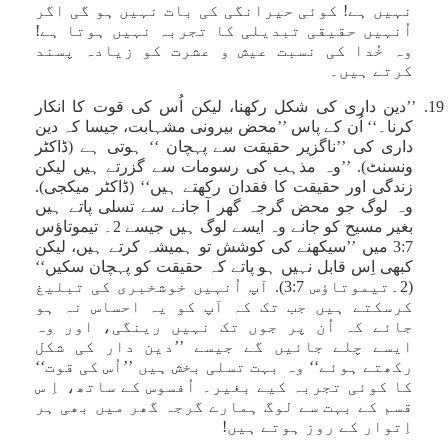
نہیں ہے! کوئی حیرانگی کی بات نہیں ہو گی اگر
اُنہیں حقیقی تبدیلی کا تجربہ نہیں ہوتا ہے!
وہ خُدا کی نسبت عیش و عشرت کو زیادہ پسند
کرتے ہیں۔
19. ’’دین داری کی شکل رکھنا، لیکن اُس کی قوت کا انکار
کرنا۔‘‘ اُن کے پاس ’’محض بیرونی مشہابت، جیسا کہ دین
داری کی ’’ناگزیر حقیقت سے پہچان ‘‘ ہوتی ہے (ڈاکٹر
ونسنٹ). ’’وہ مذہب کی رسومات سے گزرتے ہیں لیکن
زندگی اور حقیقت کا فقدان رکھتے ہیں‘‘ (ڈاکٹر میکجی).
وہ لوگ جو محض گرجہ گھر آ جانے سے تسلی پاتے ہیں
بغیر مسیح کو جانے وہ ایسے لوگ ہیں جیسے 2۔ تیموتاؤس
3:7 میں ’’سیکھنے کی کوشش تو ہمیشہ کرتے ہیں، لیکن
کبھی اِس قابل نہیں ہو پاتے کہ حقیقت کو پہچان سکیں‘‘
(2۔تیموتاؤس 3:7). آپ اُنہیں خوشخبری کی تبلیغ
کرسکتے ہیں جب تک کہ آپ کو یہ احساس نہ ہو
جائے کہ اُن پر جوں تک نہیں رینگی، اور وہ
ایسے چلے جائیں گے جیسے ’’دین دار کی شکل
رکھتے ہوئے‘‘ وہ بہت تسلی بخش ہیں ’’اُس کی قوت‘‘
کا کوئی تجربہ کیے بغیر۔ اُفسوس کے ساتھ، اِ س
قسم کے بہت سے لوگ ہمارے گرجہ گھر میں بھی ہر
اِتوار کے روز ہوتے ہیں!