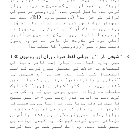
کیونکہ یہ خود اپنے آپ کو مسیح سے زیادہ پیار
کرتی ہے۔ بائبل کہتی ہے، ’’زردوستی ہر قسم کی
بُرائی کی جڑ ہے‘‘ (1۔تیموتاؤس 6:10). بہت سے
نوجوان لوگ گرجہ گھر کے ساتھ اُس وقت تک جُڑے
رہتے ہیں جب تک اُن کے والدین ہر ایک چیز کے
لیے رقم ادا کرتے ہیں۔ لیکن بعد میں جب اُنہیں
اُنکی خود کی ملازمت مل جاتی ہے تو وہ چھوڑ
دیتے ہیں۔ یہی ’’زردوستی ‘‘ کا مطلب ہے!
3. ’’شیخی باز۔‘‘ یہ یونانی لفظ صرف یہاں اور رومیوں 1:30
میں پایا گیا ہے، جہاں اِسے کافر دُنیا کی
کیفیات یا حالات کی تفضیل بیان کرنے کے لیے
استعمال کیا گیا ہے۔ جب ہم آج جنہیں ہم
’’گواہیاں یا شہادتیں‘‘ کہتے ہیں کے بارے میں
سُنتے ہیں، وہ اکثر ’’شیخی بازیوں‘‘ کے ایک
سلسلے سے زیادہ نہیں ہوتی ہیں کہ وہ کس قدر
بُرے تھے یا اب کس قدر اچھے ہیں – جس میں مسیح
کا بہت کم ذکر ہوتا ہے۔ یہ ایسا ہی ہے جیسے کہ
اُنہوں نے اپنے آپ کو خود کی اصلاح کے کام سے
بچایا ہو! وہ مسیح کو جلال نہیں بخشتے یا اُس کی
بڑھائی نہیں کرتے کیونکہ وہ کبھی بچائے ہی
نہیں گئے تھے۔ وہ ایک لمبی کہانی پیش کرتے