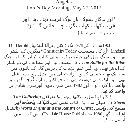
Angeles
Lord’s Day Morning, May 27, 2012
’’اور بدکار دھوکہ باز لوگ فریب دیتے دیتے اور
فریب کھاتے کھاتے بگڑتے چلے جائیں گے‘‘ (2۔
تیموتاؤس 3:13).
1968سے لے کر 1978 تک ڈاکٹر ہیرالڈ لیِنڈسِل Dr. Harold
Lindsell ’’آج کی مسیحیت Christianity Today‘‘میگزین کے ایڈیٹر
تھے۔ وہ سنگِ میل کی حیثیت رکھنے والی کتاب ’’بائبل کے لیے جنگ
The Battle for the Bible
، کے مصنف تھے اور مطالعے کی دو بائبلز
کے ایڈیٹر تھے۔ وہ فُلر علم الہٰیات کی درس گاہ کے بانیوں میں
سے ایک تھے، جیسی کہ وہ آزاد خیالی میں تبدیل ہونے سے قبل
تھی۔ وہ ایک ذاتی دوست بھی تھے جو اکثر ہمارے گرجہ گھر میں
واعظ دیا کرتے تھے، اور 1982 میں میری بیوی اورمیری شادی پر
واعظ کیا تھا۔
ڈاکٹر لیِنڈسِل نے
اِکٹھا ہوتا ہوا طوفان
The Gathering
Storm
کے عنوان سے ایک کتاب لکھی تھی:
دُنیا کے واقعات اور
مسیح کی واپسی
World Events and the Return of Christ
(ٹائینڈیل
اشاعت گھر Tyndale House Publishers، 1980). اُس کتاب میں
اُنہوں نے کہا،