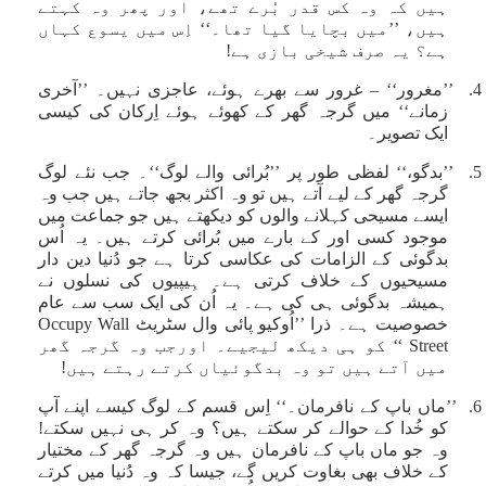
ہیں کہ وہ کس قدر بُرے تھے، اور پھر وہ کہتے
ہیں، ’’میں بچایا گیا تھا۔‘‘ اِس میں یسوع کہاں
ہے؟ یہ صرف شیخی بازی ہے!
4. ’’مغرور‘‘ – غرور سے بھرے ہوئے، عاجزی نہیں۔ ’’آخری
زمانے‘‘ میں گرجہ گھر کے کھوئے ہوئے اِرکان کی کیسی
ایک تصویر۔
5. ’’بدگو،‘‘ لفظی طور پر ’’بُرائی والے لوگ‘‘۔ جب نئے لوگ
گرجہ گھر کے لیے آتے ہیں تو وہ اکثر بجھ جاتے ہیں جب وہ
ایسے مسیحی کہلانے والوں کو دیکھتے ہیں جو جماعت میں
موجود کسی اور کے بارے میں بُرائی کرتے ہیں۔ یہ اُس
بدگوئی کے الزامات کی عکاسی کرتا ہے جو دُنیا دین دار
مسیحیوں کے خلاف کرتی ہے۔ ہِیپیوں کی نسلوں نے
ہمیشہ بدگوئی ہی کی ہے۔ یہ اُن کی ایک سب سے عام
خصوصیت ہے۔ ذرا ’’اُوکیو پائی وال سٹریٹ Occupy Wall
Street ‘‘ کو ہی دیکھ لیجیے۔ اورجب وہ گرجہ گھر
میں آتے ہیں تو وہ بدگوئیاں کرتے رہتے ہیں!
6. ’’ماں باپ کے نافرمان۔‘‘ اِس قسم کے لوگ کیسے اپنے آپ
کو خُدا کے حوالے کر سکتے ہیں؟ وہ کر ہی نہیں سکتے!
وہ جو ماں باپ کے نافرمان ہیں وہ گرجہ گھر کے مختیار
کے خلاف بھی بغاوت کریں گے، جیسا کہ وہ دُنیا میں کرتے