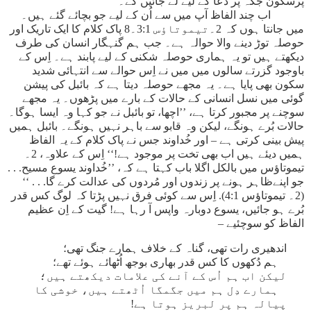
پُرسکون جگہ پر دعا کے لیے لے جائیں گے۔
اب چند الفاظ آپ میں سے اُن کے لیے جو بچائے گئے ہیں۔
میں جانتا ہوں کہ 2۔تیموتاؤس 3:1۔8 پاک کلام کا ایک تاریک اور
حوصلہ توڑ دینے والا حوالہ ہے۔ جب ہم گنہگار انسان کی طرف
دیکھتے ہیں تو یہ ہماری حوصلہ شکنی کے لیے پابند ہے۔ اِس کے
باوجود گزرتے سالوں میں میں نے اِس حوالے سے انتہائی شدید
سکون بھی پایا ہے۔ یہ مجھے حوصلہ دیتا ہے کہ بائبل کی پیشن
گوئی میں نسل انسانی کے حالات کے بارے میں پڑھوں۔ یہ مجھے
سوچنے پر مجبور کرتا ہے، ’’اچھا، تو بائبل نے جو کہا وہ ایسا ہوگا۔
حالات بُرے ہونگے، لیکن وہ قابو سے باہر نہیں ہونگے۔ بائبل ہمیں
پیش بینی کرتی ہے – اور خُداوند جس نے پاک کلام کے یہ الفاظ
ہمیں دیئے ہیں اب بھی تخت پر موجود ہے!‘‘ اِس کے علاوہ، 2۔
تیموتاؤس میں بالکل اگلا باب کہتا ہے کہ، ’’خُداوند یسوع مسیح. . .
جو اپنےظاہر ہونے پر زندوں اور مُردوں کی عدالت کرے گا. . . ‘‘
(2۔ تیموتاؤس 4:1). اِس سے کوئی فرق نہیں پڑتا کہ لوگ کس قدر
بُرے ہو جائیں، یسوع دوبارہ واپس آ رہا ہے! گیت کے اِن عظیم
الفاظ کو سوچئیے –
اندھیری رات تھی، گناہ کے خلاف ہمارے جنگ تھی؛
ہم دُکھوں کا کس قدر بھاری بوجھ اُٹھائے ہوئے تھے؛
لیکن اب ہم اُس کے آنے کی علامات دیکھتے ہیں؛
ہمارے دِل ہم میں جگمگا اُٹھتے ہیں، خوشی کا
پیالہ ہم پر لبریز ہوتا ہے!