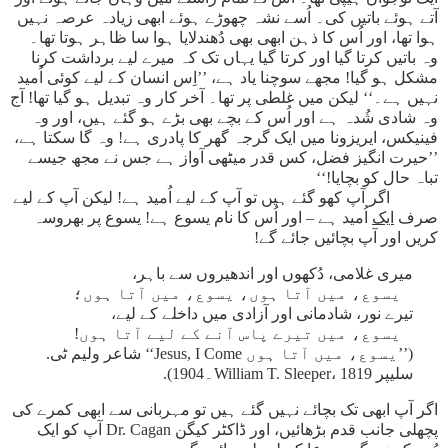
آتے ہوئے باتیں کی۔ اُسے نشہ چھوڑے ہوئے ابھی زیادہ عرصہ نہیں
ہوا تھا، اور اُس کا ذہن ابھی بھی دُھندلایا ہوا سا ظاہر ہوتا تھا۔
وہ باتیں کرتا گیا اور کرتا گیا یہاں تک کہ میرے لیے برداشت کرنا
مشکل ہو گیا! مجھے سوچنا یاد ہے، ’’اِس انسان کے لیے کوئی اُمید
نہیں ہے۔‘‘ لیکن میں غلطی پر تھا۔ آخر کار وہ تبدیل ہو گیا تھا! آج
وہ شادی شُدہ ہے اور اُس کے بچے بھی بڑے ہو گئے ہیں، اور وہ
فینیکس، ایریزونا میں ایک گرجہ گھر کا پادری ہے! وہ گا سکتا ہے،
’’حیرت انگیز فضل، کس قدر میٹھی آواز ہے جس نے مجھ جیسے
تباہ حال کو بچایا!‘‘
اگر آپ کھو گئے ہیں تو آپ کے لیے اُمید ہے! لیکن آپ کے لیے
صرف
ایک
اُمید ہے – اور اُس کا نام یسوع ہے! یسوع پر بھروسہ
کریں اور آپ بچائیں جائے گے!
میری غلامی، دُکھوں اور اندھیروں سے باہر،
یسوع، میں آتا ہوں، یسوع، میں آتا ہوں؛
تیرے نور، شادمانی اور آزادی میں داخلے کے لیے،
یسوع، میں تیرے پاس آنے کے لیے آتا ہوں!
(’’یسوع، میں آتا ہوں Jesus, I Come‘‘ شاعر ولیم ٹی.
سلیپر William T. Sleeper، 1819۔1904).
اگر آپ ابھی تک بچائے نہیں گئے ہیں تو مہربانی سے ابھی کمرے کی
پچھلی جانب قدم بڑھائیں، اور ڈاکٹر کیگن Dr. Cagan آپ کو ایک