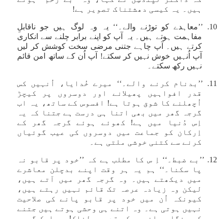
ہیں۔ یہ کیسی دھشتناک تصویر ہے!
10. ’’معاہدے کو توڑنے والے۔‘‘ یہ وہ لوگ ہیں جو ناقابلِ
مفاہمت ہوتے ہیں۔ یہ آپ کو اپنے برابر چلنے سے انکاری
کرتے ہیں۔ آپ چاہے جتنی مرضی سخت کوشش کر لیں
آپ اُنہیں خوش نہیں کر سکتے! آپ اُن کے ساتھ امن قائم
نہیں رکھ سکتے۔
11. ’’بدنام کرنے والے۔‘‘ میرے خُدایا، اُنہیں کس
قدر افواہیں پھیلانے اور دوسروں پر کیچڑ
اُچھلنے کا شوق ہوتا ہے! افسوس کے ساتھ، یہ اب
گرجہ گھر میں بھی اتنا ہی درست ہے جتنا کہ یہ
اِس دُنیا میں ہے! کھوئے ہوئے گرجہ گھر کے
اِرکان کو جماعت میں دوسروں کی عیب گوئیاں
کرنے سے کتنی خوشی ملتی ہے۔
12. ’’بے ضبط۔‘‘ اِ س کا مطلب ہے کہ ’’خود پر قابو نہ
پا سکنا۔‘‘ ہم یہ ہر وقت اپنے بدچلن معاشرے
میں دیکھتے ہیں۔ وہ گرجہ گھر میں آتے ہیں،
لیکن وہ زیادہ عرصہ تک قائم نہیں رہتے ہیں،
کیونکہ اُن میں خود پر قابو پانے کی صلاحیت
نہیں ہوتی ہے۔ وہ اتنے ہی وحشی ہوتے ہیں جتنے
کہ جنگلی جانور۔ کس قدر ہولناک! وہ ایک گرجہ