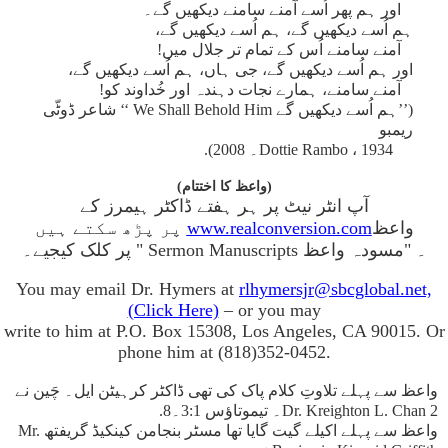
اور ہم پھر اُسے آمنے سامنے دیکھیں گے۔
ہم اُسے دیکھیں گے، ہم اُسے دیکھیں گے،
آمنے سامنے اُس کے تمام تر جلال میں!
اور ہم اُسے دیکھیں گے، جی ہاں، ہم اُسے دیکھیں گے،
آمنے سامنے، ہمارے نجات دہندہ اور خُداوند کو!
(’’ہم اُسے دیکھیں گے We Shall Behold Him ‘‘ شاعر ڈوٹّی
ریمبو
Dottie Rambo ، 1934۔ 2008).
(واعظ کا اختتام)
آپ انٹر نیٹ پر ہر ہفتے ڈاکٹر ہیمرز کے
واعظ
www.realconversion.com
پر پڑھ سکتے ہیں
۔ "مسودہ واعظ Sermon Manuscripts " پر کلک کیجیے۔
You may email Dr. Hymers at
rlhymersjr@sbcglobal.net,
(Click Here)
– or you may
write to him at P.O. Box 15308, Los Angeles, CA 90015. Or
phone him at (818)352-0452.
واعظ سے پہلے تلاوتِ کلام پاک کی تھی ڈاکٹر کرہیٹن ایل۔ چَین نے
Dr. Kreighton L. Chan 2۔ تیموتاؤس 3:1۔8.
واعظ سے پہلے اکیلے گیت گایا تھا مسٹر بنجامن کینکیڈ گریفتھ Mr.