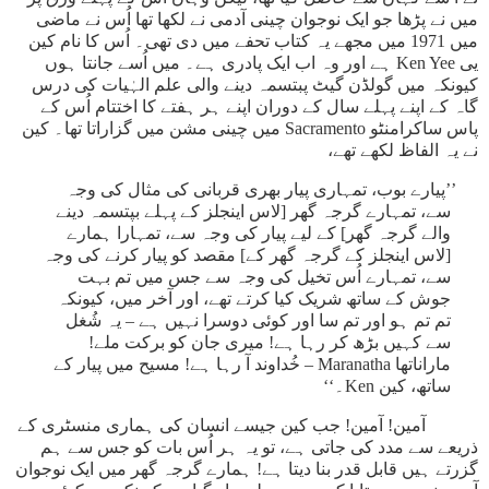
میں نے پڑھا جو ایک نوجوان چینی آدمی نے لکھا تھا اُس نے ماضی
میں 1971 میں مجھے یہ کتاب تحفے میں دی تھی۔ اُس کا نام کین
یی Ken Yee ہے اور وہ اب ایک پادری ہے۔ میں اُسے جانتا ہوں
کیونکہ میں گولڈن گیٹ پبتسمہ دینے والی علم الہٰیات کی درس
گاہ کے اپنے پہلے سال کے دوران اپنے ہر ہفتے کا اختتام اُس کے
پاس ساکرامنٹو Sacramento میں چینی مشن میں گزاراتا تھا۔ کین
نے یہ الفاظ لکھے تھے،
’’پیارے بوب، تمہاری پیار بھری قربانی کی مثال کی وجہ
سے، تمہارے گرجہ گھر [لاس اینجلز کے پہلے بپتسمہ دینے
والے گرجہ گھر] کے لیے پیار کی وجہ سے، تمہارا ہمارے
[لاس اینجلز کے گرجہ گھر کے] مقصد کو پیار کرنے کی وجہ
سے، تمہارے اُس تخیل کی وجہ سے جس میں تم بہت
جوش کے ساتھ شریک کیا کرتے تھے، اور آخر میں، کیونکہ
تم تم ہو اور تم سا اور کوئی دوسرا نہیں ہے – یہ شُغل
سے کہیں بڑھ کر رہا ہے! میری جان کو برکت ملے!
ماراناتھا Maranatha – خُداوند آ رہا ہے! مسیح میں پیار کے
ساتھ، کین Ken۔‘‘
آمین! آمین! جب کین جیسے انسان کی ہماری منسٹری کے
ذریعے سے مدد کی جاتی ہے، تو یہ ہر اُس بات کو جس سے ہم
گزرتے ہیں قابل قدر بنا دیتا ہے! ہمارے گرجہ گھر میں ایک نوجوان