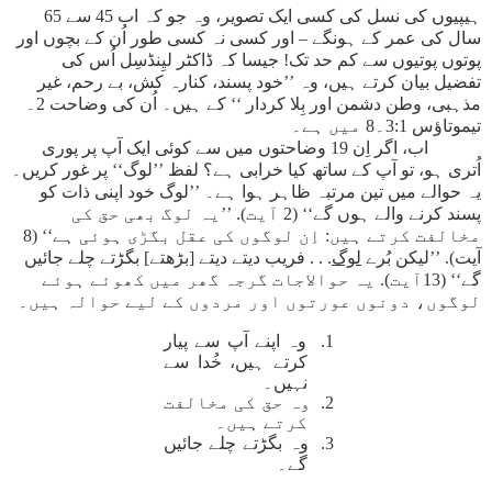
ہیپیوں کی نسل کی کسی ایک تصویر، وہ جو کہ اب 45 سے 65
سال کی عمر کے ہونگے – اور کسی نہ کسی طور اُن کے بچوں اور
پوتوں پوتیوں سے کم حد تک! جیسا کہ ڈاکٹر لیِنڈسِل اُس کی
تفضیل بیان کرتے ہیں، وہ ’’خود پسند، کنارہ کش، بے رحم، غیر
مذہبی، وطن دشمن اور بِلا کردار ‘‘ کے ہیں۔ اُن کی وضاحت 2۔
تیموتاؤس 3:1۔8 میں ہے۔
اب، اگر اِن 19 وضاحتوں میں سے کوئی ایک آپ پر پوری
اُتری ہو، تو آپ کے ساتھ کیا خرابی ہے؟ لفظ ’’لوگ‘‘ پر غور کریں۔
یہ حوالے میں تین مرتبہ ظاہر ہوا ہے۔ ’’لوگ خود اپنی ذات کو
پسند کرنے والے ہوں گے‘‘ (2 آیت). ’’یہ لوگ بھی حق کی
مخالفت کرتے ہیں: اِن لوگوں کی عقل بگڑی ہوئی ہے‘‘ (8
آیت). ’’لیکن بُرے
لوگ
. . . فریب دیتے دیتے [بڑھتے] بگڑتے چلے جائیں
گے‘‘ (13آیت). یہ حوالاجات گرجہ گھر میں کھوئے ہوئے
لوگوں، دونوں عورتوں اور مردوں کے لیے حوالہ ہیں۔
1. وہ اپنے آپ سے پیار
کرتے ہیں، خُدا سے
نہیں۔
2. وہ حق کی مخالفت
کرتے ہیں۔
3. وہ بگڑتے چلے جائیں
گے۔