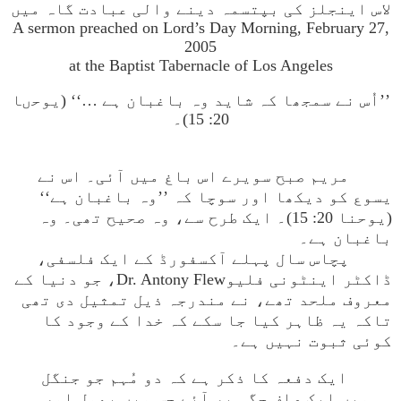
لاس اینجلز کی بپتسمہ دینے والی عبادت گاہ میں
A sermon preached on Lord’s Day Morning, February 27,
2005
at the Baptist Tabernacle of Los Angeles
’’اُس نے سمجھا کہ شاید وہ باغبان ہے …‘‘ (یوحںا
20: 15)۔
مریم صبح سویرے اس باغ میں آئی۔ اس نے
یسوع کو دیکھا اور سوچا کہ ’’وہ باغبان ہے‘‘
(یوحنا 20: 15)۔ ایک طرح سے، وہ صحیح تھی۔ وہ
باغبان ہے۔
پچاس سال پہلے آکسفورڈ کے ایک فلسفی،
ڈاکٹر اینٹونی فلیوDr. Antony Flew، جو دنیا کے
معروف ملحد تھے، نے مندرجہ ذیل تمثیل دی تھی
تاکہ یہ ظاہر کیا جا سکے کہ خدا کے وجود کا
کوئی ثبوت نہیں ہے۔
ایک دفعہ کا ذکر ہے کہ دو مُہم جو جنگل
میں ایک صاف جگہ پر آئے جس میں پھول اور