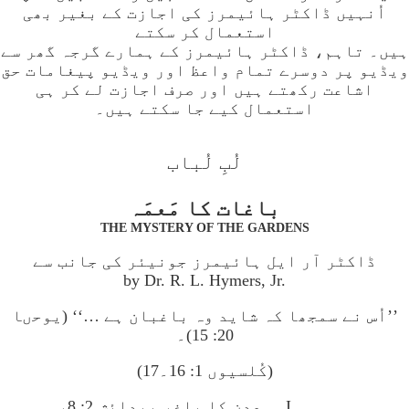
اُنہیں ڈاکٹر ہائیمرز کی اجازت کے بغیر بھی
استعمال کر سکتے
ہیں۔ تاہم، ڈاکٹر ہائیمرز کے ہمارے گرجہ گھر سے
ویڈیو پر دوسرے تمام واعظ اور ویڈیو پیغامات حق
اشاعت رکھتے ہیں اور صرف اجازت لے کر ہی
استعمال کیے جا سکتے ہیں۔
لُبِ لُباب
باغات کا مَعمَہ
THE MYSTERY OF THE GARDENS
ڈاکٹر آر ایل ہائیمرز جونیئر کی جانب سے
by Dr. R. L. Hymers, Jr.
’’اُس نے سمجھا کہ شاید وہ باغبان ہے …‘‘ (یوحںا
20: 15)۔
(کُلسیوں 1: 16۔17)
I۔ عدن کا باغ، پیدائش 2: 8،