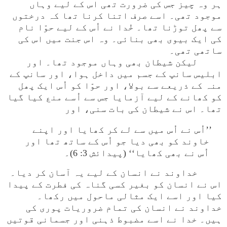
ہر وہ چیز جس کی ضرورت تھی اس کے لیے وہاں
موجود تھی۔ اسے صرف اتنا کرنا تھا کہ درختوں
سے پھل توڑنا تھا۔ خُدا نے اُس کے لیے حوّا نام
کی ایک بیوی بھی بنائی۔ وہ اس جنت میں اس کی
ساتھی تھی۔
لیکن شیطان بھی وہاں موجود تھا۔ اور
ابلیس سانپ کے جسم میں داخل ہوا، اور سانپ کے
منہ کے ذریعے سے بولا، اور حوّا کو اُس ایک پھل
کو کھانے کے لیے آزمایا جس سے اُسے منع کیا گیا
تھا۔ اس نے شیطان کی بات سنی، اور
’’اُس نے اُس میں سے لے کر کھایا اور اپنے
خاوند کو بھی دیا جو اُس کے ساتھ تھا اور
اُس نے بھی کھایا‘‘ (پیدائش 3: 6)۔
خداوند نے انسان کے لیے یہ آسان کر دیا۔
اس نے انسان کو بغیر کسی گناہ کی فطرت کے پیدا
کیا اور اسے ایک مثالی ماحول میں رکھا۔
خداوند نے انسان کی تمام ضروریات پوری کی
ہیں۔ خدا نے اسے مضبوط ذہنی اور جسمانی قوتیں