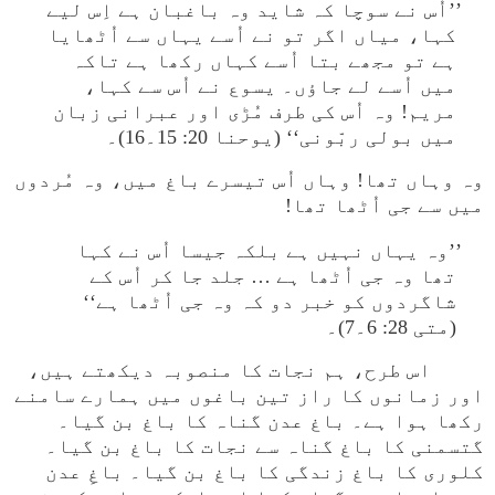
’’اُس نے سوچا کہ شاید وہ باغبان ہے اِس لیے
کہا، میاں اگر تو نے اُسے یہاں سے اُٹھایا
ہے تو مجھے بتا اُسے کہاں رکھا ہے تاکہ
میں اُسے لے جاؤں۔ یسوع نے اُس سے کہا،
مریم! وہ اُس کی طرف مُڑی اور عبرانی زبان
میں بولی ربّونی‘‘ (یوحنا 20: 15۔16)۔
وہ وہاں تھا! وہاں اُس تیسرے باغ میں، وہ مُردوں
میں سے جی اُٹھا تھا!
’’وہ یہاں نہیں ہے بلکہ جیسا اُس نے کہا
تھا وہ جی اُٹھا ہے … جلد جا کر اُس کے
شاگردوں کو خبر دو کہ وہ جی اُٹھا ہے‘‘
(متی 28: 6۔7)۔
اس طرح، ہم نجات کا منصوبہ دیکھتے ہیں،
اور زمانوں کا راز تین باغوں میں ہمارے سامنے
رکھا ہوا ہے۔ باغ عدن گناہ کا باغ بن گیا۔
گتسمنی کا باغ گناہ سے نجات کا باغ بن گیا۔
کلوری کا باغ زندگی کا باغ بن گیا۔ باغِ عدن