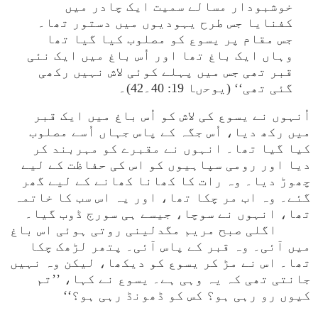
خوشبودار مسالے سمیت ایک چادر میں
کفنایا جس طرح یہودیوں میں دستور تھا۔
جس مقام پر یسوع کو مصلوب کیا گیا تھا
وہاں ایک باغ تھا اور اُس باغ میں ایک نئی
قبر تھی جس میں پہلے کوئی لاش نہیں رکھی
گئی تھی‘‘ (یوحںا 19: 40۔42)۔
اُنہوں نے یسوع کی لاش کو اُس باغ میں ایک قبر
میں رکھ دیا، اُس جگہ کے پاس جہاں اُسے مصلوب
کیا گیا تھا۔ انہوں نے مقبرے کو مہربند کر
دیا اور رومی سپاہیوں کو اس کی حفاظت کے لیے
چھوڑ دیا۔ وہ رات کا کھانا کھانے کے لیے گھر
گئے۔ وہ اب مر چکا تھا، اور یہ اس سب کا خاتمہ
تھا، انہوں نے سوچا، جیسے ہی سورج ڈوب گیا۔
اگلی صبح مریم مگدلینی روتی ہوئی اس باغ
میں آئی۔ وہ قبر کے پاس آئی۔ پتھر لڑھک چکا
تھا۔ اس نے مڑ کر یسوع کو دیکھا، لیکن وہ نہیں
جانتی تھی کہ یہ وہی ہے۔ یسوع نے کہا، ’’تم
کیوں رو رہی ہو؟ کس کو ڈھونڈ رہی ہو؟‘‘