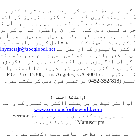
اگر اس واعظ نے آپ کو برکت دی ہے تو ڈاکٹر ہائ
سُننا پسند کریں گے۔ جب ڈاکٹر ہائیمرز کو لکھی
بتائیں جس ملک سے آپ لکھ رہے ہیں ورنہ وہ آپ ک
جواب نہیں دیں گے۔ اگر اِن واعظوں نے آپ کو بر
ڈاکٹر ہائیمرز کو ایک ای میل بھیجیں اور اُنہ
لیکن ہمیشہ اُس مُلک کا نام شامل کریں جہاں سے آپ 
اکٹر ہائیمرز کا ای میل ہے
rlhymersjr@sbcglobal.net (‏click here
آپ ڈاکٹر ہائیمرز کو کسی بھی زبان میں لکھ سکت
اگر آپ انگریزی میں لکھ سکتے ہیں تو انگریزی 
اگر آپ ڈاکٹر ہائیمرز کو بذریعہ خط لکھنا چاہتے
کا ایڈرس ہے
نمبر (818)352-0452 پر ٹیلی فون بھی کر سکتے ہیں۔
(واعظ کا اختتام)
آپ انٹر نیٹ پر ہر ہفتے ڈاکٹر ہائیمرز کے واعظ
www.sermonsfortheworld.com
یا پر پڑھ سکتے ہیں ۔ "مسودہ واعظ Sermon
Manuscripts " پر کلک کیجیے۔
یہ مسوّدۂ واعظ حق اشاعت نہیں رکھتے ہیں۔ آپ