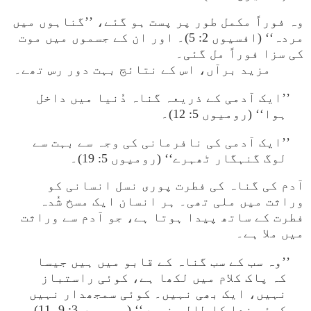
وہ فوراً مکمل طور پر پست ہو گئے، ’’گناہوں میں
مردہ‘‘ (افسیوں 2: 5)۔ اور ان کے جسموں میں موت
کی سزا فوراً مل گئی۔
مزید برآں، اس کے نتائج بہت دور رس تھے۔
’’ایک آدمی کے ذریعہ گناہ دُنیا میں داخل
ہوا‘‘ (رومیوں 5: 12)۔
’’ایک آدمی کی نافرمانی کی وجہ سے بہت سے
لوگ گنہگار ٹھہرے‘‘ (رومیوں 5: 19)۔
آدم کی گناہ کی فطرت پوری نسل انسانی کو
وراثت میں ملی تھی۔ ہر انسان ایک مسخ شُدہ
فطرت کے ساتھ پیدا ہوتا ہے، جو آدم سے وراثت
میں ملا ہے۔
’’وہ سب کے سب گناہ کے قابو میں ہیں جیسا
کہ پاک کلام میں لکھا ہے، کوئی راستباز
نہیں، ایک بھی نہیں۔ کوئی سمجھدار نہیں
کوئی خدا کا طالب نہیں‘‘ (رومیوں 3: 9۔11)۔