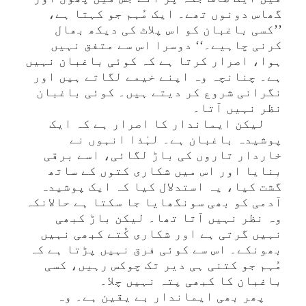
گھاس دونوں تھے۔ ایک مُہم جو کہتا ہے،
’’کسی باغبان کو اس پلاٹ کی دیکھ بھال
کرنی چاہیے۔‘‘ دوسرا اس سے متفق نہیں
ہوا، اصرار کرتا ہے کہ کوئی باغبان نہیں
ہے۔ چنانچہ وہ اپنے خیمے لگاتے ہیں اور
نگرانی شروع کر دیتے ہیں۔ کوئی باغبان
نظر نہیں آتا۔
لیکن ایماندار کا اصرار ہے کہ ایک
پوشیدہ باغبان ہے۔ لہٰذا انہوں نے
خاردار تاروں کی باڑ لگائی، اسے برقی
بنایا اور اس میں شکاری کتوں کے ساتھ
گشت کیا، یہ استدلال کیا کہ ایک پوشیدہ
آدمی کو بھی سونگھایا جا سکتا ہے حالانکہ
وہ نظر نہیں آتا تھا۔ لیکن باڑ کبھی
نہیں گرتی ہے اور شکاری کُتے کبھی نہیں
بھونکے۔ اس سے کوئی فرق نہیں پڑتا ہے کہ
مُہم جو کتنی ہی دیر تک چوکس رہیں، کسی
باغبان کا کبھی پتہ نہیں چلا۔
پھر بھی ایماندار بے یقین ہے۔ وہ