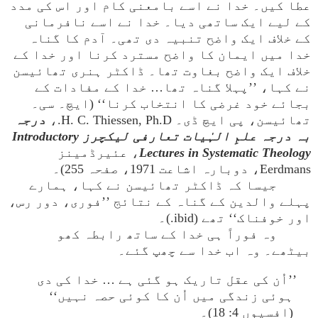
عطا کیں۔ خدا نے اسے بامعنی کام اور اس کی مدد
کے لیے ایک ساتھی دیا۔ خدا نے اسے نافرمانی
کے خلاف ایک واضح تنبیہ دی تھی۔ آدم کا گناہ
خدا میں ایمان کا واضح مسترد کرنا اور خدا کے
خلاف ایک واضح بغاوت تھا۔ ڈاکٹر ہنری تھائیسن
نے کہا، ’’پہلا گناہ تھا… خدا کے مفادات کے
بجائے خود غرضی کا انتخاب کرنا‘‘ (ایچ۔ سی۔
تھائیسن، پی ایچ ڈی۔ H. C. Thiessen, Ph.D.،
درجہ
بہ درجہ علمِ الہٰیات تعارفی لیکچرز Introductory
Lectures in Systematic Theology
، عئیرڈمینز
Eerdmans، دوبارہ اشاعت 1971، صفحہ 255)۔
جیسا کہ ڈاکٹر تھائیسن نے کہا، ہمارے
پہلے والدین کے گناہ کے نتائج ’’فوری، دور رس،
اور خوفناک‘‘ تھے (ibid.)۔
وہ فوراً ہی خدا کے ساتھ رابطہ کھو
بیٹھے۔ وہ اب خدا سے چھپ گئے۔
’’اُن کی عقل تاریک ہو گئی ہے … خدا کی دی
ہوئی زندگی میں اُن کا کوئی حصہ نہیں‘‘
(افسیوں 4: 18)۔