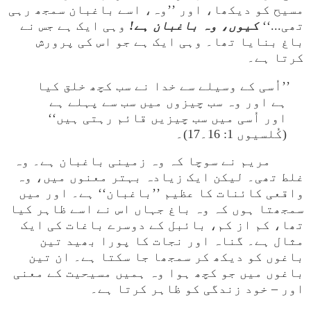
مسیح کو دیکھا، اور ’’وہ، اسے باغبان سمجھ رہی
تھی...‘‘
کیوں، وہ باغبان ہے!
وہی ایک ہے جس نے
باغ بنایا تھا۔ وہی ایک ہے جو اس کی پرورش
کرتا ہے۔
’’اُسی کے وسیلے سے خدا نے سب کچھ خلق کیا
ہے اور وہ سب چیزوں میں سب سے پہلے ہے
اور اُسی میں سب چیزیں قائم رہتی ہیں‘‘
(کُلسیوں 1: 16۔17)۔
مریم نے سوچا کہ وہ زمینی باغبان ہے۔ وہ
غلط تھی۔ لیکن ایک زیادہ بہتر معنوں میں، وہ
واقعی کائنات کا عظیم ’’باغبان‘‘ ہے۔ اور میں
سمجھتا ہوں کہ وہ باغ جہاں اس نے اسے ظاہر کیا
تھا، کم از کم، بائبل کے دوسرے باغات کی ایک
مثال ہے۔ گناہ اور نجات کا پورا بھید تین
باغوں کو دیکھ کر سمجھا جا سکتا ہے۔ ان تین
باغوں میں جو کچھ ہوا وہ ہمیں مسیحیت کے معنی
اور – خود زندگی کو ظاہر کرتا ہے۔