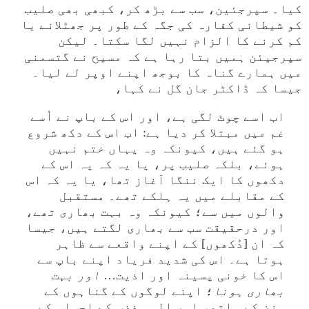
کیا۔ سپرجئین، سب سے بڑھ کر، کبھی بھی صلیب
کو شیطانی کفارہ کی جگہ کے طور پر جھٹلانے یا
کم کرنے کا الزام نہیں لگا سکتا۔ لیکن
سپرجیئن ہمیں بتا رہا ہے کہ مسیح نے گتسمنی
میں ہمارے گناہ کا بوجھ اپنے اوپر لے لیا۔
جیسا کہ ڈاکٹر جان گل نے کہا،
اب اسے چوٹ لگی ہے، اور اس کے باپ نے اُسے
غم میں مبتلا کر دیا ہے: اب اس کے دکھ شروع
ہو گئے ہیں، کیونکہ وہ یہاں ختم نہیں
ہوئے، بلکہ صلیب پر، یا یہ کہ یہ اس کے
دکھوں کا ایک ننگا آغاز تھا، یا یہ کہ اس
کے مقابلے میں یہ ہلکے تھے۔ مستقبل
والوں میں سے؛ کیونکہ وہ بہت بھاری تھے،
اور درحقیقت سب سے بھاری لگتے ہیں، جیسا
کہ ان [دُکھوں] کے اپنے واقعے سے ظاہر
ہوتا ہے۔ اس کی شدید فریاد اپنے باپ سے
اس کا خونی پسینہ اور اذیت…
اور بہت
بھاری ہونا
؛ اپنے لوگوں کے گناہوں کے
وزن کے ساتھ، اور الہی غضب کے احساس کے