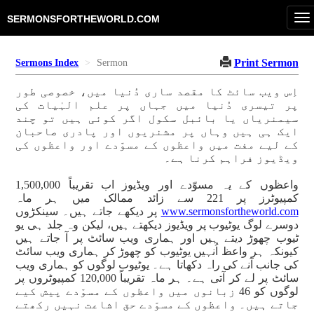
To
SERMONSFORTHEWORLD.COM
na
Print Sermon
Sermons Index
Sermon
اِس ویب سائٹ کا مقصد ساری دُنیا میں، خصوصی طور
پر تیسری دُنیا میں جہاں پر علم الہٰیات کی
سیمنریاں یا بائبل سکول اگر کوئی ہیں تو چند
ایک ہی ہیں وہاں پر مشنریوں اور پادری صاحبان
کے لیے مفت میں واعظوں کے مسوّدے اور واعظوں کی
ویڈیوز فراہم کرنا ہے۔
واعظوں کے یہ مسوّدے اور ویڈیوز اب تقریباً 1,500,000
کمپیوٹرز پر 221 سے زائد ممالک میں ہر ماہ
www.sermonsfortheworld.com
پر دیکھے جاتے ہیں۔ سینکڑوں
دوسرے لوگ یوٹیوب پر ویڈیوز دیکھتے ہیں، لیکن وہ جلد ہی یو
ٹیوب چھوڑ دیتے ہیں اور ہماری ویب سائٹ پر آ جاتے ہیں
کیونکہ ہر واعظ اُنہیں یوٹیوب کو چھوڑ کر ہماری ویب سائٹ
کی جانب آنے کی راہ دکھاتا ہے۔ یوٹیوب لوگوں کو ہماری ویب
سائٹ پر لے کر آتی ہے۔ ہر ماہ تقریباً 120,000 کمپیوٹروں پر
لوگوں کو 46 زبانوں میں واعظوں کے مسوّدے پیش کیے
جاتے ہیں۔ واعظوں کے مسوّدے حق اشاعت نہیں رکھتے