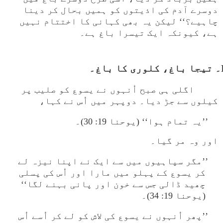
دوسرے آدم کی اذیتوں کو ہمیں بحال کر دینا
چاہیے؟‘‘ لیکن یہ بھی کہانی کا اختتام نہیں
ہے، کیونکہ ایک تیسرا باغ ہے۔
باغ۔
اگلی ہی صبح اُنہوں نے یسوع کو صلیب پر
کیلوں سے جڑ دیا۔ دوپہر میں اُس نے کہا،
’’یہ تمام ہوا‘‘ (یوحنا 19: 30)۔
اور وہ مر گیا۔
’’مگر سپاہیوں میں سے ایک نے اپنا نیزہ لے
کر یسوع کے پہلو میں مارا اور اُس کی پسلی
چھید ڈالی جس سے خون اور پانی بہنے لگا‘‘
(یوحنا 19: 34)۔
’’پھر اُنہوں نے یسوع کی لاش کو لے کر اُسے اُس