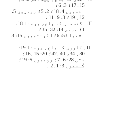
15۔17؛ 3: 6؛
افسیوں 4: 18؛ 2: 5؛ رومیوں 5:
12، 19؛ 3: 9۔11 .
II۔ گتسمنی کا باغ، یوحنا 18:
1؛ مرقس 14: 32۔35؛
اشعیا 53: 6؛ I کرنتھیوں 15: 3
.
III۔ کلوری کا باغ، یوحنا 19:
30، 34، 40۔42؛ 20: 15۔16؛
متی 28: 6۔7؛ رومیوں 5: 19؛
کُلسیوں 3: 1۔2 ۔