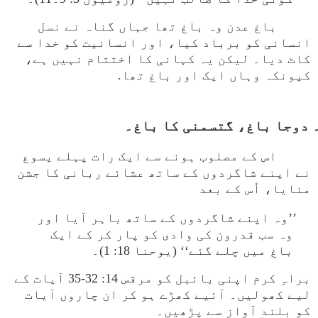
باغ عدن وہ باغ تھا جہاں گناہ نے نسل
انسانی کو برباد کیا، اور انسانیت کو خدا سے
کاٹ دیا۔ لیکن یہ کہانی کا اختتام نہیں ہے،
کیونکہ وہاں ایک اور باغ تھا.
اس کے مصلوب ہونے سے ایک رات پہلے یسوع
نے اپنے شاگردوں کے ساتھ عشائے ربانی کا جشن
منایا، اُس کے بعد
’’وہ اپنے شاگردوں کے ساتھ باہر آیا اور
وہ سب قدرون کی وادی کو پار کر کے ایک
باغ میں چلے گئے‘‘ (یوحنا 18: 1)۔
براہِ کرم اپنی بائبل کو مرقس 14: 32-35 آیات کے
لیے کھولیں۔ آئیے کھڑے ہو کر ان چاروں آیات
کو بلند آواز سے پڑھیں۔