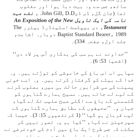
ساتھ، جس سے وہ بہت دبا ہوا اور مغلوب
تھا (جان گل، ڈی ڈیJohn Gill, D.D. ،
نئے عہد
نامہ کی ایک تاویل An Exposition of the New
Testament
، دی بیپٹسٹ اسٹینڈرڈ بیئرر The
Baptist Standard Bearer، 1989 دوبارہ اشاعت،
جلد اول، صفحہ 334)۔
’’خداوند نے ہم سب کی بدکاری اُس پر لاد دی‘‘
(اشعیا 53: 6)۔
سپاہی اب اس باغ کی خاموشی کو توڑتے ہیں۔ وہ
خدا کے بیٹے کو گرفتار کرتے ہیں۔ وہ اسے خونی
پسینے کی سی شرابور حالت ہی میں، مصلوب کرنے
کے لیے لے جاتے ہیں۔ مسیح ہمارے گناہوں کو
گتسمنی کے باغ سے اگلی صبح صلیب تک لے گیا،
جہاں وہ ’’صحیفوں کے مطابق ہمارے گناہوں کے
لیے قربان ہو گیا‘‘ (1 کرنتھیوں 15: 3)۔ جیسا کہ
سپرجیئن نے کہا، ’’کیا ہم یہ تصور نہیں کر
سکتے کہ جس طرح ایک باغ میں آدم کی خودغرضی نے
ہمیں برباد کر دیا، اسی طرح دوسرے باغ میں