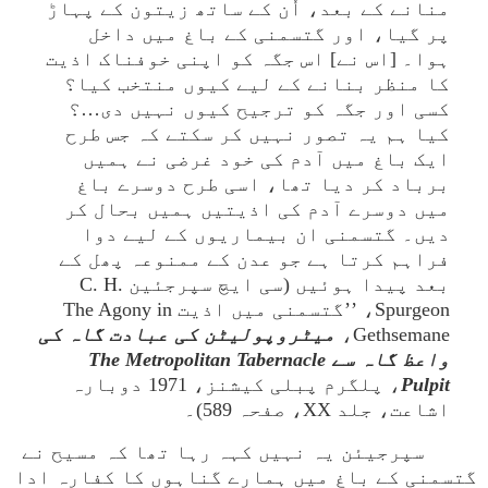
منانے کے بعد، اُن کے ساتھ زیتون کے پہاڑ
پر گیا، اور گتسمنی کے باغ میں داخل
ہوا۔ [اس نے] اس جگہ کو اپنی خوفناک اذیت
کا منظر بنانے کے لیے کیوں منتخب کیا؟
کسی اور جگہ کو ترجیح کیوں نہیں دی…؟
کیا ہم یہ تصور نہیں کر سکتے کہ جس طرح
ایک باغ میں آدم کی خود غرضی نے ہمیں
برباد کر دیا تھا، اسی طرح دوسرے باغ
میں دوسرے آدم کی اذیتیں ہمیں بحال کر
دیں۔ گتسمنی ان بیماریوں کے لیے دوا
فراہم کرتا ہے جو عدن کے ممنوعہ پھل کے
بعد پیدا ہوئیں (سی ایچ سپرجئین C. H.
Spurgeon، ’’گتسمنی میں اذیت The Agony in
Gethsemane،
میٹروپولیٹن کی عبادت گاہ کی
واعظ گاہ سے The Metropolitan Tabernacle
Pulpit
، پلگرم پبلی کیشنز، 1971 دوبارہ
اشاعت، جلد XX، صفحہ 589)۔
سپرجیئن یہ نہیں کہہ رہا تھا کہ مسیح نے
گتسمنی کے باغ میں ہمارے گناہوں کا کفارہ ادا