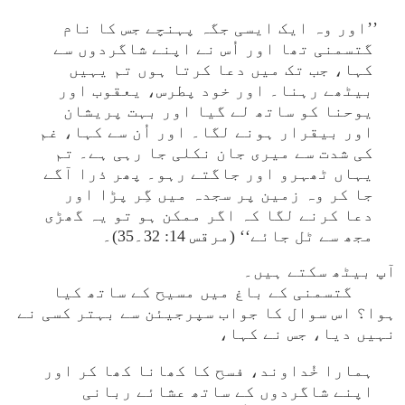
’’اور وہ ایک ایسی جگہ پہنچے جس کا نام
گتسمنی تھا اور اُس نے اپنے شاگردوں سے
کہا، جب تک میں دعا کرتا ہوں تم یہیں
بیٹھے رہنا۔ اور خود پطرس، یعقوب اور
یوحنا کو ساتھ لے گیا اور بہت پریشان
اور بیقرار ہونے لگا۔ اور اُن سے کہا، غم
کی شدت سے میری جان نکلی جا رہی ہے۔ تم
یہاں ٹھہرو اور جاگتے رہو۔ پھر ذرا آگے
جا کر وہ زمین پر سجدہ میں گِر پڑا اور
دعا کرنے لگا کہ اگر ممکن ہو تو یہ گھڑی
مجھ سے ٹل جائے‘‘ (مرقس 14: 32۔35)۔
آپ بیٹھ سکتے ہیں۔
گتسمنی کے باغ میں مسیح کے ساتھ کیا
ہوا؟ اس سوال کا جواب سپرجیئن سے بہتر کسی نے
نہیں دیا، جس نے کہا،
ہمارا خُداوند، فسح کا کھانا کھا کر اور
اپنے شاگردوں کے ساتھ عشائے ربانی