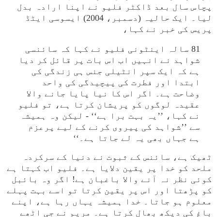
پچاس سال بعد ڈاکٹر فلیو نے اپنا ارادہ بدل
لیا۔ ایک حالیہ (دسمبر، 2004) ایسوسی ایٹڈ
پریس کی خبر نے کہا،
81 سالہ اینٹونی فلیو نے کہا کہ سائنسی
شواہد نے انہیں اب اس بات پر قائل کر دیا
ہے کہ ایک سپر انٹیلی جنس ہی زندگی کی
ابتدا اور فطرت کی پیچیدگی کی واحد
وضاحت ہے۔ اگر اس کا نیا پایا جانے والا
عقیدہ لوگوں کو پریشان کرتا ہے، تو فلیو
نے کہا، ’’یہ بہت برا ہے‘‘ - لیکن وہ ہمیشہ
سے ’’شواہد کی پیروی کرنے کے لیے پرعزم
ہے جہاں بھی یہ لے جاتا ہے۔‘‘
ٹھیک ہے، سائنس کے ثبوت نے دنیا کے سرکردہ
ملحد کو خدا پر یقین دلایا ہے۔ فلیو اب کہتا ہے
کوئی نظر نہ آنے والا باغبان ہے! اگر وہ بائبل
کو پڑھتا اور اس پر یقین کرتا تو اسے بہت پہلے
معلوم ہو جاتا۔ خدا ہمیشہ یہاں رہا ہے، اپنے
باغ کی دیکھ بھال کرتا ہے۔ مریم نے جی اٹھے