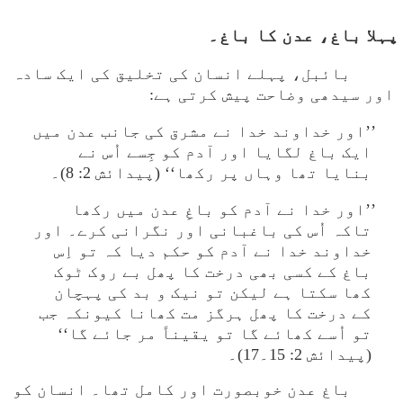
بائبل، پہلے انسان کی تخلیق کی ایک سادہ
اور سیدھی وضاحت پیش کرتی ہے:
’’اور خداوند خدا نے مشرق کی جانب عدن میں
ایک باغ لگایا اور آدم کو جِسے اُس نے
بنایا تھا وہاں پر رکھا‘‘ (پیدائش 2: 8)۔
’’اور خدا نے آدم کو باغِ عدن میں رکھا
تاکہ اُس کی باغبانی اور نگرانی کرے۔ اور
خداوند خدا نے آدم کو حکم دیا کہ تو اِس
باغ کے کسی بھی درخت کا پھل بے روک ٹوک
کھا سکتا ہے لیکن تو نیک و بد کی پہچان
کے درخت کا پھل ہرگز مت کھانا کیونکہ جب
تو اُسے کھائے گا تو یقیناً مر جائے گا‘‘
(پیدائش 2: 15۔17)۔
باغ عدن خوبصورت اور کامل تھا۔ انسان کو