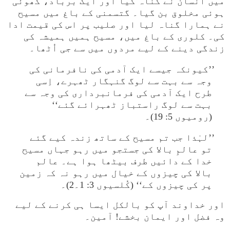
میں انسان نے گناہ کیا اور ایک برباد، کھوئی
ہوئی مخلوق بن گیا۔ گتسمنی کے باغ میں مسیح
نے ہمارا گناہ لیا اور صلیب پر اس کی قیمت ادا
کی۔ کلوری کے باغ میں، مسیح ہمیں ہمیشہ کی
زندگی دینے کے لیے مردوں میں سے جی اُٹھا۔
’’کیونکہ جیسے ایک آدمی کی نافرمانی کی
وجہ سے بہت سے لوگ گنہگار ٹھہرے، اِسی
طرح ایک آدمی کی فرمانبرداری کی وجہ سے
بہت سے لوگ راستباز ٹھہرائے گئے‘‘
(رومیوں 5: 19)۔
’’لہٰذا جب تم مسیح کے ساتھ زندہ کیے گئے
تو عالمِ بالا کی جستجو میں رہو جہاں مسیح
خدا کے دائیں طرف بیٹھا ہوا ہے۔ عالم
بالا کی چیزوں کے خیال میں رہو نہ کہ زمین
پر کی چیزوں کے‘‘ (کُلسیوں 3: 1۔2)۔
اور خداوند آپ کو بالکل ایسا ہی کرنے کے لیے
وہ فضل اور ایمان بخشے! آمین۔