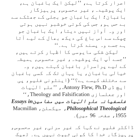
اصرار کرتا ہے، ’’لیکن ایک باغبان ہے،
ایک پوشیدہ، غیر محسوس، پرہیزگار
باغبان؛ ایک باغبان جو بجلی کے جھٹکے سے
بے حس ہو، جس کی کوئی خوشبو نہیں ہوتی
اور وہ آواز نہیں دیتا، ایک باغبان جو
چپکے سے اس باغ کی دیکھ بھال کے لیے آتا
ہے جسے وہ پسند کرتا ہے۔‘‘
لیکن شکی مایوسی کا اظہار کرتے ہیں،
’’جسے آپ ایک پوشیدہ، غیر محسوس، ہمیشہ
کے لیے پراسرار باغبان کہتے ہیں، وہ
خیالی باغبان، یا یہاں تک کہ کسی باغبان
سے مختلف کیسے ہے؟‘‘ (اینٹونی فلیو، پی
ایچ ڈی Antony Flew, Ph.D.، ’’علم الہٰیات
اور جعلسازی Theology and Falsification،‘‘
فلسفیانہ علمِ الہٰیات میں مضامینEssays in
Philosophical Theological
، میکملنMacmillan ،
1955، صفحہ 96 میں)۔
ڈاکٹر فلیو نے کہا کہ غیر مرئی، غیر محسوس،
پرہیزگار خدا کا کوئی ثبوت نہیں ہے۔ ٹھیک