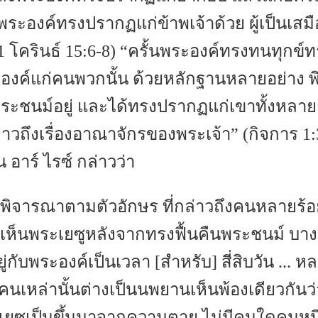
ุดพระองค์ทรงปรากฏแก่ข้าพเจ้าด้วย ผู้เป็นเสม
 โครินธ์ 15:6-8) “ครั้นพระองค์ทรงทนทุกข์ท
ค์แก่คนพวกนั้น ด้วยหลักฐานหลายอย่าง พิส
ะชนม์อยู่ และได้ทรงปรากฏแก่เขาทั้งหลายถึง
าวถึงเรื่องอาณาจักรของพระเจ้า” (กิจการ 1:
 อาร์ ไรซ์ กล่าวว่า
พิจารณาตามตัวอักษร ที่กล่าวถึงคนหลายร้
ได้เห็นพระเยซูหลังจากทรงฟื้นคืนพระชนม์ บา
ยู่กับพระองค์เป็นเวลา [สำหรับ] สี่สิบวัน ... ห
คนเหล่านั้นต่างเป็นนพยานเห็นพ้องเดียวกันว่
เยซูเป็นขึ้นมาจากความตาย ไม่มีคนใดคนหนึ่ง