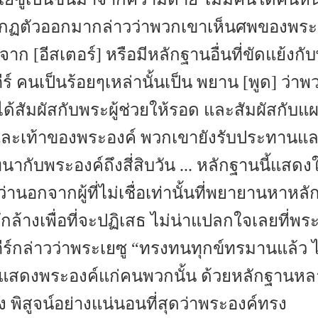
กฏตัวออกมากล่าวว่าพวกเขาเห็นศพของพระ
จาก [อีสเตอร์] หรือมีหลักฐานอื่นที่ขัดแย้งกั
ีร์ คนเป็นร้อยๆเหล่านั้นเป็น พยาน [พูด] ว่าพ
ด้สัมผัสกับพระผู้ช่วยให้รอด และสัมผัสกับแผ
และเท้าของพระองค์ พวกเขายังรับประทานแ
ากับพระองค์ถึงสี่สิบวัน ... หลักฐานนี้แสดงใ
ว่านอกจากผู้ที่ไม่เชื่อเท่านั้นที่พยายานหาหล
กล้างเพื่อที่จะปฏิเสธ ไม่น่าแปลกใจเลยที่พร
ีร์กล่าวว่าพระเยซู “ทรงทนทุกข์ทรมานแล้ว ไ
แสดงพระองค์แก่คนพวกนั้น ด้วยหลักฐานหล
ง พิสูจน์อย่างแน่นอนที่สุดว่าพระองค์ทรง