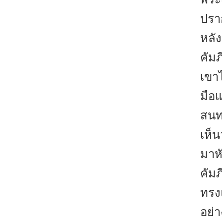
ปรา
หลัง
คัมภ
เขาไ
มือ
สนทน
เห็น
มาหั
คัมภ
ทรง
อย่า