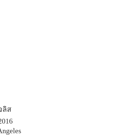
จลิส
2016
Angeles