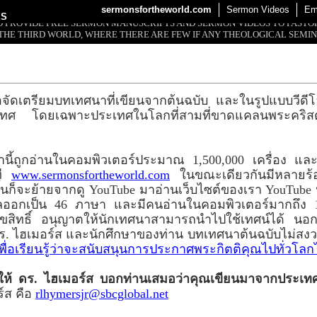
sermonsfortheworld.com
Sermon Videos
Em
ES
 TO PROVIDE FREE SERMON MANUSCRIPTS AND SERMON VIDEOS TO PAST
THE THIRD WORLD, WHERE THERE ARE FEW IF ANY THEOLOGICAL SEMIN
อจัดเตรียมบทเทศนาที่เขียนจากต้นฉบับ และในรูปแบบวีดีโอใ
ประเทศ โดยเฉพาะประเทศในโลกที่สามที่ขาดแคลนพระคริ
านี้ถูกอ่านในคอมพิวเตอร์ประมาณ 1,500,000 เครื่อง แ
ที
www.sermonsfortheworld.com
ในขณะเดียวกันมีหลายร้อ
้นก็จะย้ายจากดู YouTube มาอ่านเว็บไซต์ของเรา YouTube
ปลออกเป็น 46 ภาษา และมีคนอ่านในคอมพิวเตอร์มากถึง 
ิขสิทธิ์ อนุญาตให้นักเทศนาสามารถนำไปใช้เทศน์ได้ นอกจ
ย ดร. ไฮเมอร์ส และนักศึกษาของท่าน บทเทศนาต้นฉบับไม่ส
่เพื่อเรียนรู้ว่าจะสนับสนุนการประกาศพระกิตติคุณไปทั่วโลก
ปให้ ดร. ไฮเมอร์ส บอกท่านเสมอว่าคุณเขียนมาจากประเท
์ส คือ
rlhymersjr@sbcglobal.net