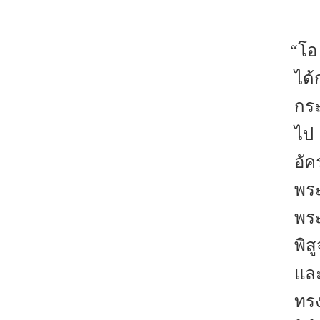
“โอ
ได้
กระ
ไป 
อัค
พร
พร
พิส
และ
ทรง