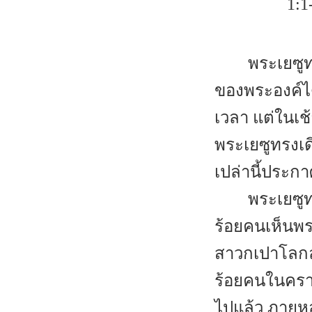
1:1
พระเยซูท
ของพระองค์ได
เวลา แต่ในเช
พระเยซูทรงเด
เปล่านี้ประ
พระเยซูท
ร้อยคนเห็นพร
สาวกเปาโลกล่
ร้อยคนในคราวเ
ไปแล้ว ภายห