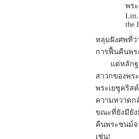
พระช
Litt
the 
หลุมฝังศพที่
การฟื้นคืนพ
แต่หลักฐ
สาวกของพระเย
พระเยซูคริสต
ความหวาดกลัว
ขณะที่ยังมียั
คืนพระชนม์จ
เช่น!