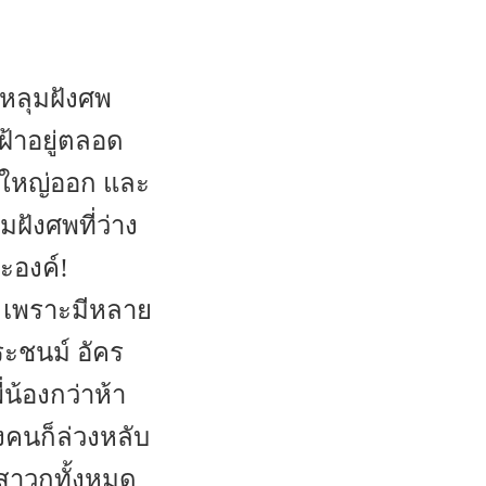
หลุมฝังศพ
้าอยู่ตลอด
าดใหญ่ออก และ
ฝังศพที่ว่าง
ะองค์!
ย เพราะมีหลาย
ระชนม์ อัคร
น้องกว่าห้า
างคนก็ล่วงหลับ
สาวกทั้งหมด