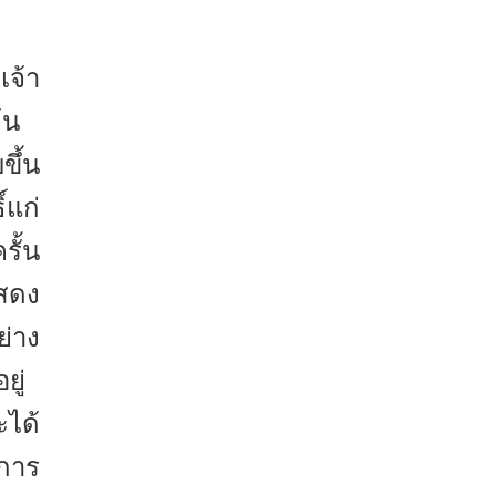
เจ้า
้น
ขึ้น
์แก่
รั้น
สดง
่าง
ยู่
ะได้
จการ