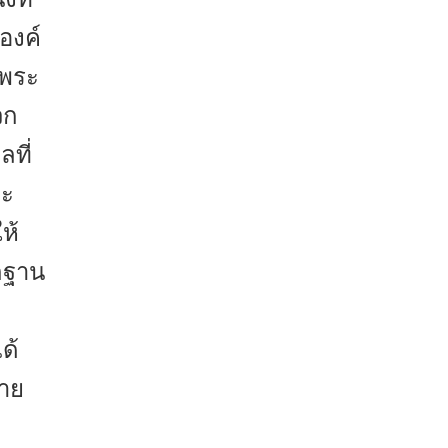
องค์
บพระ
วก
ลที่
ละ
ห้
ักฐาน
ะ
ด้
าย