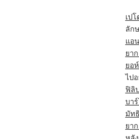
เปโ
ลัก
แอนด
ยาก
ยอห
ไปอ
ฟิลิ
บาร์
มัทธ
ยาก
หลั