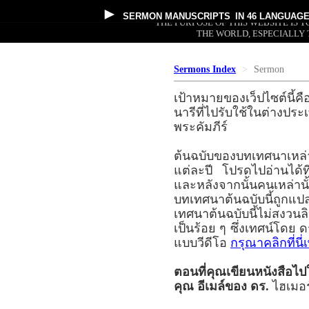
►
SERMON MANUSCRIPTS
IN 46 LANGUAG
THE PURPOSE OF THIS WEBSITE IS
THE WORLD, ESPECIALLY 
Sermons Index
Sermon
เป้าหมายของเว็ปไซต์นี้คื
นารีที่ไปรับใช้ในต่าง
พระคัมภีร์
ต้นฉบับของบทเทศนาเหล่
แต่ละปี โปรดไปอ่านได้
และหลังจากนั้นคนเหล่านั
บทเทศนาต้นฉบับนี้ถูกแ
เทศนาต้นฉบับนี้ไม่สงวนล
เป็นร้อย ๆ ซึ่งเทศน์โด
แบบวีดีโอ
กรุณาคลิกที่นี
ตอนที่คุณเขียนหนังสือไ
คุณ อีเมล์ของ ดร.
ไฮเมอร