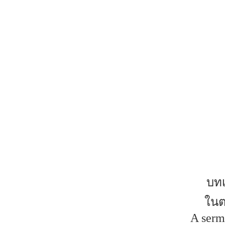
บทเ
ในต
A serm