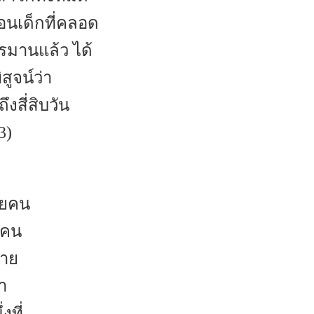
ือนเด็กที่คลอด
รมานแล้ว ได้
ูจน์ว่า
สี่สิบวัน
3)
อยคน
งคน
ลาย
า
ที่