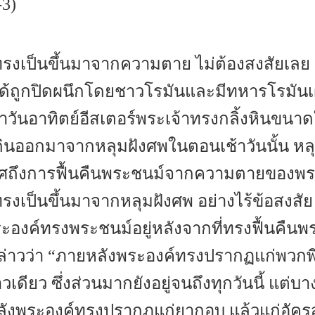
-3)
รงเป็นขึ้นมาจากความตาย ไม่ต้องสงสัยเลย 
้ถูกปิดผนึกโดยชาวโรมันและมีทหารโรมันเฝ
้าวันอาทิตย์อีสเตอร์พระเจ้าทรงกลิ้งหินขน
ินออกมาจากหลุมฝังศพในตอนเช้าวันนั้น หลุม
กาศถึงการฟื้นคืนพระชนม์จากความตายของพร
รงเป็นขึ้นมาจากหลุมฝังศพ อย่างไร้ข้อสงสั
ะองค์ทรงพระชนม์อยู่หลังจากที่ทรงฟื้นคืนพ
าวว่า “ภายหลังพระองค์ทรงปรากฏแก่พวกพี่
ดียว ซึ่งส่วนมากยังอยู่จนถึงทุกวันนี้ แต่บ
ลังพระองค์ทรงปรากฏแก่ยากอบ แล้วแก่อัคร