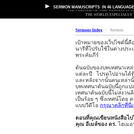
►
SERMON MANUSCRIPTS
IN 46 LANGUAG
THE PURPOSE OF THIS WEBSITE IS
THE WORLD, ESPECIALLY 
Sermons Index
Sermon
เป้าหมายของเว็ปไซต์นี้คื
นารีที่ไปรับใช้ในต่าง
พระคัมภีร์
ต้นฉบับของบทเทศนาเหล่
แต่ละปี โปรดไปอ่านได้
และหลังจากนั้นคนเหล่านั
บทเทศนาต้นฉบับนี้ถูกแ
เทศนาต้นฉบับนี้ไม่สงวนล
เป็นร้อย ๆ ซึ่งเทศน์โด
แบบวีดีโอ
กรุณาคลิกที่นี
ตอนที่คุณเขียนหนังสือไ
คุณ อีเมล์ของ ดร.
ไฮเมอร