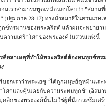
ให้เราเข้าไปในสวนเกทเสมเนนี้ คืนนี้ช่างมื
่นอนเราสามารถพูดเหมือนยาโคบว่า "สถานที่แห
น!" (ปฐมกาล 28:17) ทรงนั่งสมาธิในสวนเกทเส
ทุกข์ทรมานของพระคริสต์ แล้วผมจะพยาย
กับความเศร้าโศกของพระองค์ในสวนแห่งนี้
ไรคือสาเหตุที่ทำให้พระคริสต์ต้องทนทุกข์ท
น?
ร์บอกเราว่าพระเยซู "ได้ถูกมนุษย์ดูหมิ่นและ
ร้าโศกและคุ้นเคยกับความระทมทุกข์" (อิสยาห์
ุคลิกของพระองค์นั้นไม่ใช่ผู้ที่มีภาวะซึมเศร้