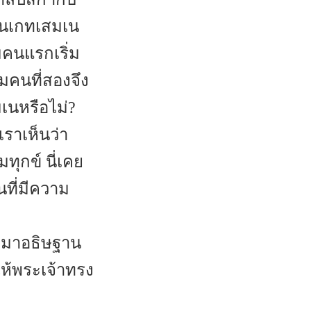
วนเกทเสมเน
มคนแรกเริ่ม
ัมคนที่สองจึง
เนหรือไม่?
เราเห็นว่า
ุกข์ นี่เคย
นที่มีความ
คยมาอธิษฐาน
ห้พระเจ้าทรง