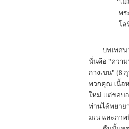
“เม
พร
โลห
บทเทศนา
นั่นคือ "ควา
กางเขน" (8 ก
พวกคุณ เนื้อ
ใหม่ แต่ขอบอก
ท่านได้พยาย
มเน และภาพน
คืนนั้น