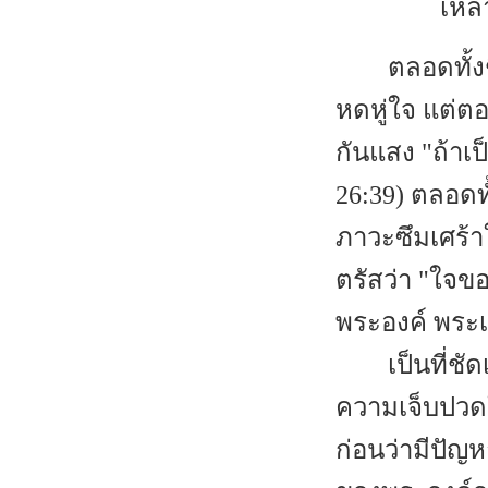
เหล่
ตลอดทั้ง
หดหู่ใจ แต่ต
กันแสง "ถ้าเป
26:39) ตลอดท
ภาวะซึมเศร้า
ตรัสว่า "ใจขอ
พระองค์ พระเ
เป็นที่ช
ความเจ็บปวด
ก่อนว่ามีปัญ