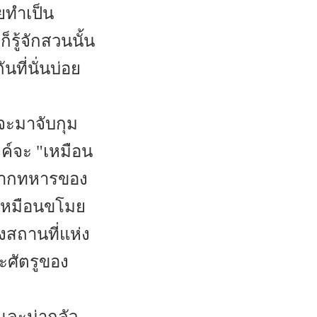
คยทำเป็น
็รู้จักสวนนั้น
ที่นั่นบ่อย
จะมาจับกุม
ค์จะ "เหมือน
ัวจากทหารของ
าเหมือนขโมย
งสถานที่แห่ง
ะศัตรูของ