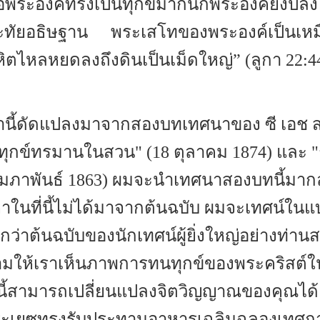
ื่อพระองค์ทรงเป็นทุกข์มากนักพระองค์ยิ่งปลง
ะทัยอธิษฐาน พระเสโทของพระองค์เป็นเหม
ิตไหลหยดลงถึงดินเป็นเม็ดใหญ่” (ลูกา 22:4
นี้ดัดแปลงมาจากสองบทเทศนาของ ซี เอช สเ
มทุกข์ทรมานในสวน" (18 ตุลาคม 1874) และ "ก
ุมภาพันธ์ 1863) ผมจะนำเทศนาสองบทนี้มากล
หาในที่นี้ไม่ได้มาจากต้นฉบับ ผมจะเทศน์ใน
ว่าต้นฉบับของนักเทศน์ผู้ยิ่งใหญ่อย่างท่านส
ามให้เราเห็นภาพการทนทุกข์ของพระคริสต์
ี้สามารถเปลี่ยนแปลงจิตวิญญาณของคุณได้
พระเยซูทรงรับประทานอาหารเฉลิมฉลองเทศก