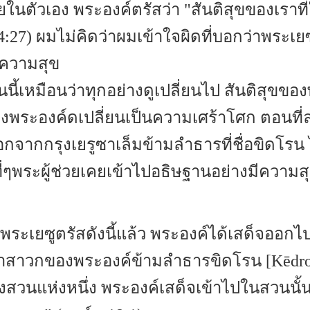
ายในตัวเอง พระองค์ตรัสว่า "สันติสุขของเราที่
4:27) ผมไม่คิดว่าผมเข้าใจผิดที่บอกว่าพระเยซูท
ีความสุข
นี้เหมือนว่าทุกอย่างดูเปลี่ยนไป สันติสุขข
องพระองค์ดเปลี่ยนเป็นความเศร้าโศก ตอนที่
ออกจากกรุงเยรูซาเล็มข้ามลำธารที่ชื่อขิดโร
่ๆพระผู้ช่วยเคยเข้าไปอธิษฐานอย่างมีความสุ
่อพระเยซูตรัสดังนี้แล้ว พระองค์ได้เสด็จออกไ
่าสาวกของพระองค์ข้ามลำธารขิดโรน [Kēdro
งสวนแห่งหนึ่ง พระองค์เสด็จเข้าไปในสวนนั้น