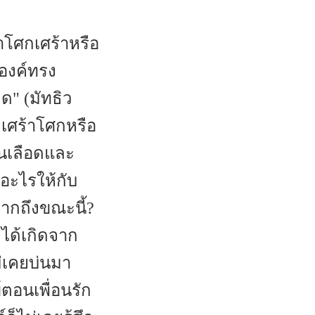
่าโศกเศร้าหรือ
ะองค์ทรง
ด" (มัทธิว
มเศร้าโศกหรือ
็นเลือดและ
ดอะไรให้กับ
มากถึงขณะนี้?
่ได้เกิดจาก
่เคยบ่นมา
ตอนเพื่อนรัก