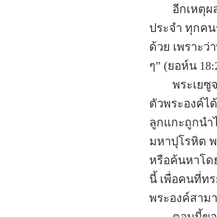
อีกเหตุผล
ประจำ ทุกคนรู
ด้วย เพราะว่
ๆ” (ยอห์น 18:
พระเยซูจ
ตัวพระองค์ได
ลูกแกะถูกนำไ
มหาปุโรหิต พ
หรือค้นหาโดย
นี้ เพื่อคนท
พระองค์สามาร