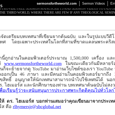
sermonsfortheworld.com
Sermon Videos
Em
ES
 TO PROVIDE FREE SERMON MANUSCRIPTS AND SERMON VIDEOS TO PAST
THE THIRD WORLD, WHERE THERE ARE FEW IF ANY THEOLOGICAL SEMIN
อจัดเตรียมบทเทศนาที่เขียนจากต้นฉบับ และในรูปแบบวีดีโอใ
ประเทศ โดยเฉพาะประเทศในโลกที่สามที่ขาดแคลนพระคริ
านี้ถูกอ่านในคอมพิวเตอร์ประมาณ 1,500,000 เครื่อง แ
ที
www.sermonsfortheworld.com
ในขณะเดียวกันมีหลายร้อ
้นก็จะย้ายจากดู YouTube มาอ่านเว็บไซต์ของเรา YouTube
ปลออกเป็น 46 ภาษา และมีคนอ่านในคอมพิวเตอร์มากถึง 
ิขสิทธิ์ อนุญาตให้นักเทศนาสามารถนำไปใช้เทศน์ได้ นอกจ
ย ดร. ไฮเมอร์ส และนักศึกษาของท่าน บทเทศนาต้นฉบับไม่ส
่เพื่อเรียนรู้ว่าจะสนับสนุนการประกาศพระกิตติคุณไปทั่วโลก
ปให้ ดร. ไฮเมอร์ส บอกท่านเสมอว่าคุณเขียนมาจากประเท
์ส คือ
rlhymersjr@sbcglobal.net