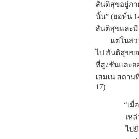
สันติสุขอยู่ภ
นั้น” (ยอห์น 1
สันติสุขและม
แต่ในสวน
ไป สันติสุขข
ที่สูงชันและ
เสมเน สถานที
17)
“เมื
เหล
ไปยั