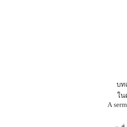
บทเ
ในต
A serm