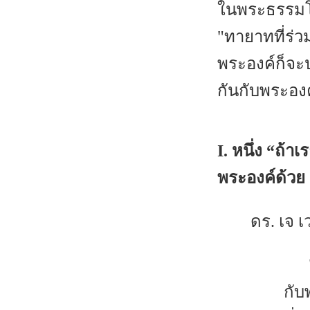
ในพระธรรมโรม
"ทายาทที่ร่ว
พระองค์ก็จะป
กันกับพระองค
I. หนึ่ง “ถ้
พระองค์ด้วย
ดร. เจ เ
"ถ้
กับ