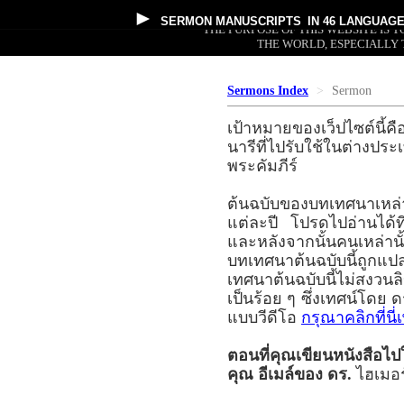
►
SERMON MANUSCRIPTS
IN 46 LANGUAG
THE PURPOSE OF THIS WEBSITE IS
THE WORLD, ESPECIALLY 
Sermons Index
Sermon
เป้าหมายของเว็ปไซต์นี้คื
นารีที่ไปรับใช้ในต่าง
พระคัมภีร์
ต้นฉบับของบทเทศนาเหล่
แต่ละปี โปรดไปอ่านได้
และหลังจากนั้นคนเหล่านั
บทเทศนาต้นฉบับนี้ถูกแ
เทศนาต้นฉบับนี้ไม่สงวนล
เป็นร้อย ๆ ซึ่งเทศน์โด
แบบวีดีโอ
กรุณาคลิกที่นี
ตอนที่คุณเขียนหนังสือไ
คุณ อีเมล์ของ ดร.
ไฮเมอร