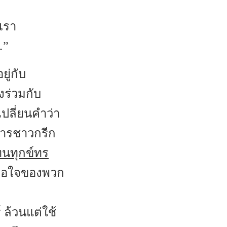
าเรา
…”
ู่กับ
งร่วมกับ
ปลี่ยนคำว่า
การชาวกรีก
นทุกข์ทร
งพอใจของพวก
ล้วนแต่ใช้