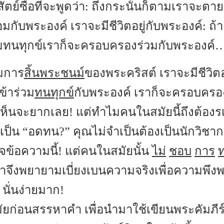
ัตย์ซื่อที่จะพูดว่า: ถึงกระนั้นก็ตามเราจะตาย
อมกับพระองค์ เราจะมีชีวิตอยู่กับพระองค์: ถ้
ทนทุกข์เราก็จะครอบครองร่วมกับพระองค์
วมการ
สิ้นพระชนม์
ของพระคริสต์ เราจะมีชีวิตอย
ข้าร่วม
ทนทุกข์
กับพระองค์ เราก็จะครอบครอ
เห็นจะยากเลย! แต่ทำไมคนในสมัยนี้ถึงต้องรเ
เป็น “อดทน?” คุณไม่จำเป็นต้องเป็นนักวิชา
จข้อความนี้! แต่คนในสมัยนั้น
ไม่
ชอบ
การ
ท
าจึงพยายามเบี่ยงเบนความจริงเพื่อความพึ
 นั่นง่ายมาก!
ยก่อนสรรหาคำ เพื่อนำมาใช้เขียนพระคัมภีร์ 