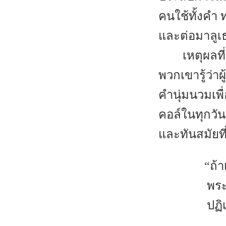
คนใช้ทั้งคำ
และต่อมาลูเธ
เหตุผลที
พวกเขารู้ว่าผ
คำนุ่มนวมเพ
คอล์ในทุกวัน
และทันสมัยที
“ถ้
พระ
ปฏิ