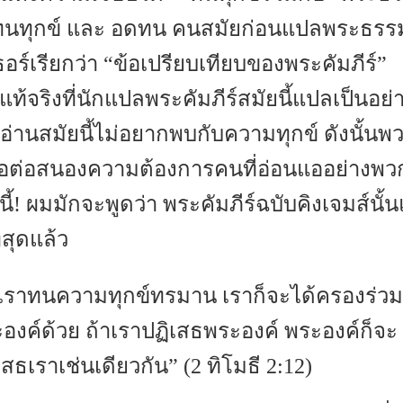
 ทนทุกข์ และ อดทน คนสมัยก่อนแปลพระธรร
อร์เรียกว่า “ข้อเปรียบเทียบของพระคัมภีร์”
่แท้จริงที่นักแปลพระคัมภีร์สมัยนี้แปลเป็นอย่
ู้อ่านสมัยนี้ไม่อยากพบกับความทุกข์ ดังนั้นพ
ื่อต่อสนองความต้องการคนที่อ่อนแออย่างพวก
นี้! ผมมักจะพูดว่า พระคัมภีร์ฉบับคิงเจมส์นั
่สุดแล้ว
าเราทนความทุกข์ทรมาน เราก็จะได้ครองร่วม
องค์ด้วย ถ้าเราปฏิเสธพระองค์ พระองค์ก็จะ
เสธเราเช่นเดียวกัน” (2 ทิโมธี 2:12)