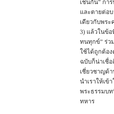
เช่นกัน” การ
และตายต่อบาป
เดียวกับพระ
3) แล้วในข้อ
ทนทุกข์” ร่ว
ใช้ได้ถูกต้
ฉบับก็น่าเชื
เชี่ยวชาญด้า
นำเราให้เข้า
พระธรรมบทนี้
ทหาร