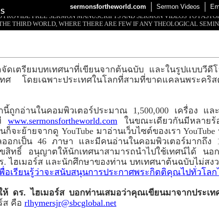
sermonsfortheworld.com
Sermon Videos
Em
ES
 TO PROVIDE FREE SERMON MANUSCRIPTS AND SERMON VIDEOS TO PAST
THE THIRD WORLD, WHERE THERE ARE FEW IF ANY THEOLOGICAL SEMIN
อจัดเตรียมบทเทศนาที่เขียนจากต้นฉบับ และในรูปแบบวีดีโอใ
ประเทศ โดยเฉพาะประเทศในโลกที่สามที่ขาดแคลนพระคริ
านี้ถูกอ่านในคอมพิวเตอร์ประมาณ 1,500,000 เครื่อง แ
ที
www.sermonsfortheworld.com
ในขณะเดียวกันมีหลายร้อ
้นก็จะย้ายจากดู YouTube มาอ่านเว็บไซต์ของเรา YouTube
ปลออกเป็น 46 ภาษา และมีคนอ่านในคอมพิวเตอร์มากถึง 
ิขสิทธิ์ อนุญาตให้นักเทศนาสามารถนำไปใช้เทศน์ได้ นอกจ
ย ดร. ไฮเมอร์ส และนักศึกษาของท่าน บทเทศนาต้นฉบับไม่ส
่เพื่อเรียนรู้ว่าจะสนับสนุนการประกาศพระกิตติคุณไปทั่วโลก
ปให้ ดร. ไฮเมอร์ส บอกท่านเสมอว่าคุณเขียนมาจากประเท
์ส คือ
rlhymersjr@sbcglobal.net