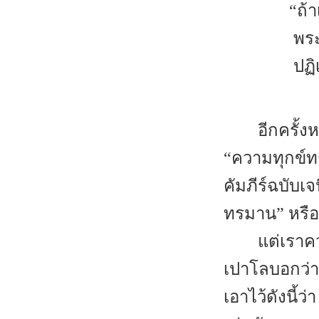
“ถ้
พร
ปฏิ
อีกครั้ง
“ความทุกข์ท
คัมภีร์ฉบับเ
ทรมาน” หรือ
แต่เราค
เปาโลบอกว่าค
เอาไว้ดังนี้ว