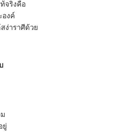
้จริงคือ
ะองค์
้สง่าราศีด้วย
ับ
วม
ยู่