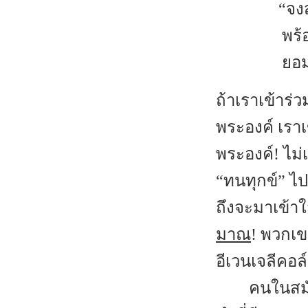
“จงส
พร้
ยอม
ถ้าเราเข้าร่
พระองค์ เราเ
พระองค์! ไม่
“ทนทุกข์” ไป
ถึงจะมาเข้าใ
มาณ
! พวกเข
อีเวนเจลีคอล์
คนในสมั