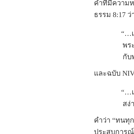
คำที่มีความ
ธรรม 8:17 ว่
“…เ
พระ
กับ
และฉบับ NIV
“…แ
สง่
คำว่า “ทนทุ
ประสบการณ์แ