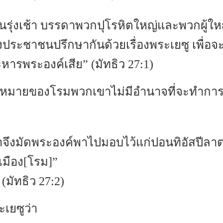
ั้นรุ่งเช้า บรรดาพวกปุโรหิตใหญ่และพวกผู้ให
งประชาชนปรึกษากันด้วยเรื่องพระเยซู เพื่อจ
หารพระองค์เสีย” (มัทธิว 27:1)
ฏหมายของโรมพวกเขาไม่มีอำนาจที่จะทำการ
าจึงมัดพระองค์พาไปมอบไว้แก่ปอนทิอัสปีลา
าเมือง[โรม]”
ัทธิว 27:2)
เยซูว่า