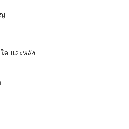
ญ่
ะ
ใด และหลัง
ต