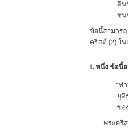
ดิน
ชนช
ข้อนี้สามาร
คริสต์ (2) 
I. หนึ่ง ข้อ
“ท่
ยุต
ของ
พระคริส