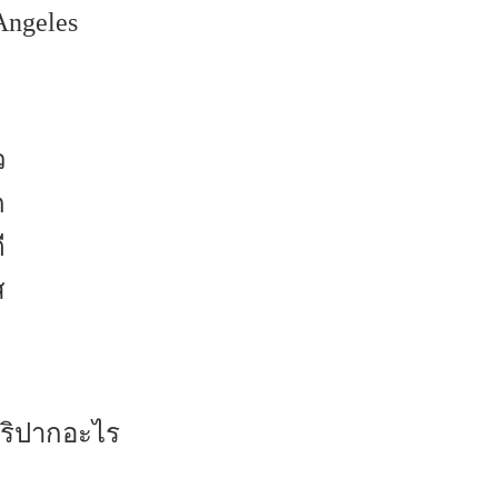
Angeles
ว
ด
ี
ส
ปริปากอะไร