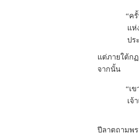
“คร
แห่
ประ
แต่ภายใต้ก
จากนั้น
“เข
เจ้
(ม
ปีลาตถามพระ