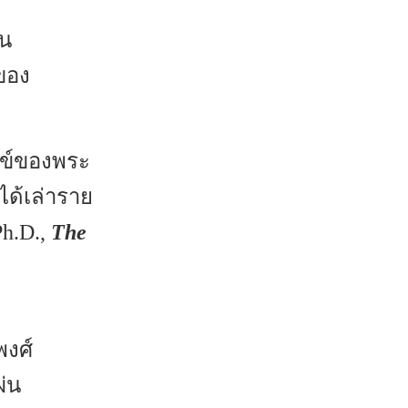
็น
กของ
ุกข์ของพระ
ได้เล่าราย
Ph.D.,
The
พงศ์
ผ่น