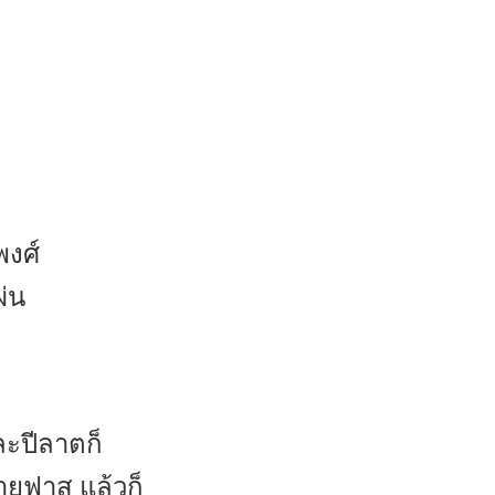
พงศ์
ผ่น
ะปีลาตก็
ายฟาส แล้วก็