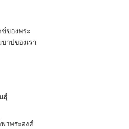
ุกข์ของพระ
วามบาปของเรา
ธุ์
ก็พาพระองค์