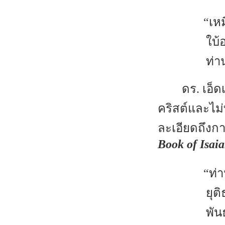
“เห
ใบ้
ท่า
ดร. เอ็ด
คริสต์และไม่
ละเอียดถึงกา
Book of Isaia
“ท่
ยุต
พัน