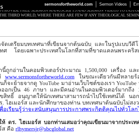
sermonsfortheworld.com
Sermon Videos
Em
ES
 TO PROVIDE FREE SERMON MANUSCRIPTS AND SERMON VIDEOS TO PAST
THE THIRD WORLD, WHERE THERE ARE FEW IF ANY THEOLOGICAL SEMIN
อจัดเตรียมบทเทศนาที่เขียนจากต้นฉบับ และในรูปแบบวีดีโอใ
ประเทศ โดยเฉพาะประเทศในโลกที่สามที่ขาดแคลนพระคริ
านี้ถูกอ่านในคอมพิวเตอร์ประมาณ 1,500,000 เครื่อง แ
ที
www.sermonsfortheworld.com
ในขณะเดียวกันมีหลายร้อ
้นก็จะย้ายจากดู YouTube มาอ่านเว็บไซต์ของเรา YouTube
ปลออกเป็น 46 ภาษา และมีคนอ่านในคอมพิวเตอร์มากถึง 
ิขสิทธิ์ อนุญาตให้นักเทศนาสามารถนำไปใช้เทศน์ได้ นอกจ
ย ดร. ไฮเมอร์ส และนักศึกษาของท่าน บทเทศนาต้นฉบับไม่ส
่เพื่อเรียนรู้ว่าจะสนับสนุนการประกาศพระกิตติคุณไปทั่วโลก
ปให้ ดร. ไฮเมอร์ส บอกท่านเสมอว่าคุณเขียนมาจากประเท
์ส คือ
rlhymersjr@sbcglobal.net