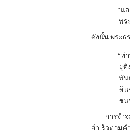
“แล
พระ
ดังนั้น พระธ
“ท่
ยุต
พัน
ดิน
ชนช
การจำจ
สำเร็จตามคำ