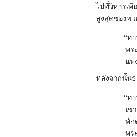
ไปที่วิหารเ
สูงสุดของพวก
“ท่า
พระ
แห่
หลังจากนั้นธ
“ท่
เขา
พัก
พระ