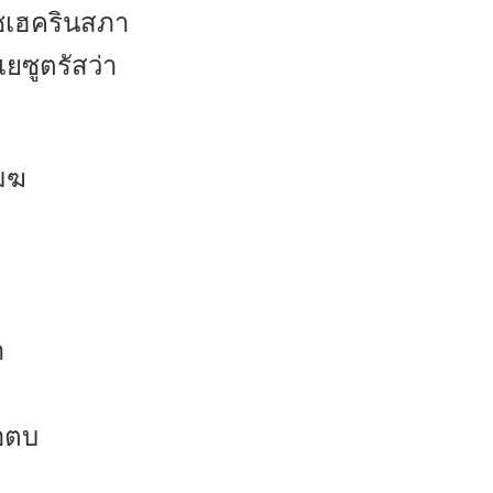
เซเฮครินสภา
ยซูตรัสว่า
มฆ
า
ือตบ