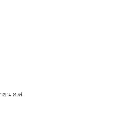
ษายน ค.ศ.