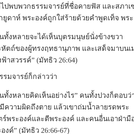
พื่อไปพบพวกธรรมจารย์ที่ชื่อคายฟัส และสภา
ยูดาห์ พระองค์ถูกใส่ร้ายด้วยคำพูดเท็จ พระเ
นทั้งหลายจะได้เห็นบุตรมนุษย์นั่งข้างขวา
หัตถ์ของผู้ทรงฤทธานุภาพ และเสด็จมาบนเ
งฟ้าสวรรค์” (มัทธิว 26:64)
รรมจารย์ก็กล่าวว่า
านทั้งหลายคิดเห็นอย่างไร” คนทั้งปวงก็ตอบว่
มีความผิดถึงตาย แล้วเขาถ่มน้ำลายรดพระ
ตร์พระองค์และตีพระองค์ และคนอื่นเอาฝ่าม
องค์” (มัทธิว 26:66-67)