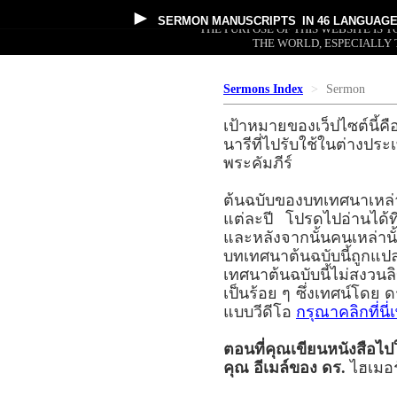
►
SERMON MANUSCRIPTS
IN 46 LANGUAG
THE PURPOSE OF THIS WEBSITE IS
THE WORLD, ESPECIALLY 
Sermons Index
Sermon
เป้าหมายของเว็ปไซต์นี้คื
นารีที่ไปรับใช้ในต่าง
พระคัมภีร์
ต้นฉบับของบทเทศนาเหล่
แต่ละปี โปรดไปอ่านได้
และหลังจากนั้นคนเหล่านั
บทเทศนาต้นฉบับนี้ถูกแ
เทศนาต้นฉบับนี้ไม่สงวนล
เป็นร้อย ๆ ซึ่งเทศน์โด
แบบวีดีโอ
กรุณาคลิกที่นี
ตอนที่คุณเขียนหนังสือไ
คุณ อีเมล์ของ ดร.
ไฮเมอร