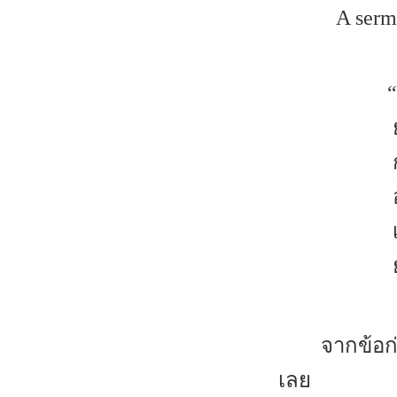
A serm
จากข้อก
เลย