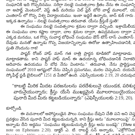
సంఘానికి ఇది గొప్పదినము. సరిగ్గా నలభై సంవత్సరాల క్రితం నేను ఈ సంఘా
నా అపార్ట్ మెంటులో, వెస్ట్ ఉడ్ మరియు విల్ షైర్ బోలె వాల్డ్ మూలలో, 
ఎంజిలాస్ లో గొప్ప విశ్వ విద్యాలయము. ఇంకా ఇద్దరే ఉన్నారు, జాన్ కుక్ గ
ఇక్కడ ఉన్నాము – నలభై సంవత్సరాలు తరువాత. యేసు క్రీస్తుకే స్తుతి!
ఈ సంఘము నలభై సంవత్సరాల శ్రమల ద్వారా వచ్చింది. ఇశ్రాయేలీయ
ఈ సంఘము చాల కష్టాల ద్వారా, చాల శ్రమల ద్వారా, ఉపద్రవముల ద్వారా వెళ్ళింద
ఎక్కడ మనము, ఒక గొప్ప సువార్త బోధించే సంఘము డౌన్ టౌన్ లాస్ ఎంజిలాస్ 
దేవుడు మనతో ఉన్నాడు గొప్ప విజయాన్నిచ్చాడు ఈరోజు ఉత్సాహించడానికి, మ
స్తుతి నొందును గాక!
పాష్టర్ రోజర్ హాఫ్ మాన్ గత రాత్రి ప్రార్ధన కూడికలో మాట్లాడా
మాట్లాడతాడు. కాని పాష్టర్ హాఫ్ మాన్ ఈ ఉదయాన్న బోధించడానికి నిరాకర
ఆదివారం ఉదయము నీ బోధ నేను వింటాను." తరువాత, నేను ప్రార్దిస్తుండగా
సంఘములో 2010 ఆగష్టులో నేను చెప్పిన ప్రసంగము, మరల చెప్పమని. దయచ
స్కోఫీల్ద్ స్టడీ బైబిలులో 1251 వ పేజిలో ఉంది. ఎఫెస్సీయులకు 2:19, 20 చదు
"కాబట్టి మీరిక మీదట పరజనులను పరదేశులునై యుండక, పరిశుద్ధ
వారునైయున్నారు; క్రీస్తు యేసే ముఖ్యమైన మూలరాయియైయుండ
పునాది మీద మీరు కట్టబడియున్నారు" (ఎఫెస్సీయులకు 2:19, 20).
కూర్చోండి.
ఈ వచనాలలో అపోస్తలుడైన పౌలు సంఘము దేవుని చేతి పని అని చెప్తు
ప్రవక్తలు వేసిన పునాది మీద కట్టబడుచున్నది, కాని క్రీస్తు అను "మూలరాయిపై" సంఘ
అన్నాడు దీని అర్ధము "సంఘము కట్టబడుచున్నది క్రీస్తు అను బండపై" (
Thru t
note on Ephesians 2:20). డాక్టర్ ఎ. టి. రాబర్ట్ సన్ అన్నాడు, "ఎక్రోగొ