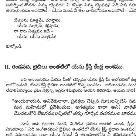
సమర్పించుకోవడం నిన్ను రక్షింపదు! నీ కన్నీళ్లు నిన్ను రక్షింపవు! ఏదీ నీక
తిరస్కరించడం ఆపకపోతే – యేసు నుండి నీ తల దాచుకోవడం ఆపకపోతే – యేసు క్రీ
యేసును మాత్రమే, చూస్తాను,
యేసు మాత్రమే, రక్షిస్తాడు,
నా పాట నిత్యము ఇదే –
యేసు! యేసు మాత్రమే!
కూర్చోండి.
II. రెండవది, బైబిలు అంతటిలో యేసు క్రీస్తే కేంద్ర అంశము.
ఇది అసంజసము మేము మీతో చెప్పడం యేసు క్రీస్తే మీ ఆలోచనలో కే
ఆలోచించండి, యేసు క్రీస్తే బైబిలు అంతటిలో గొప్ప అంశము – ఆదికాండము నుండి
లేచాక ఏమ్మాయి వైపు వెళ్తున్న ఇద్దరు శిష్యులను ఆయన కలిసాడు. ఆయన వారికి చ
"అందుకాయన, అవివేకులారా, ప్రవక్తలు చెప్పిన మాటలన్నిటిని నమ్
మన మహిమలో ప్రవేశించుట, అగత్యము కాదా అని?
వారిత
మొదలుకొని లేఖనములన్నిటిలో తన్ను గూర్చిన వచనముల భావము వ
మోషే ఐదు గ్రంథాల నుండి, మిగిలిన బైబిలు అంతటి నుండి, క్రీస్
విషయాలు." ఏది అంగీకారము? బైబిలు అంతటిలో యేసు క్రీస్తే ప్రధాన అంశము! య
అది సమంజసము కాదా యేసు క్రీస్తునే నీ తలంపులలోను నీ జీవితములోన