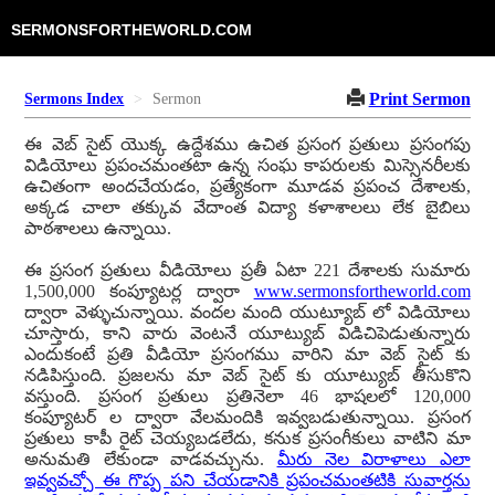
SERMONSFORTHEWORLD.COM
Print Sermon
Sermons Index
Sermon
ఈ వెబ్ సైట్ యొక్క ఉద్దేశము ఉచిత ప్రసంగ ప్రతులు ప్రసంగపు
విడియోలు ప్రపంచమంతటా ఉన్న సంఘ కాపరులకు మిస్సెనరీలకు
ఉచితంగా అందచేయడం, ప్రత్యేకంగా మూడవ ప్రపంచ దేశాలకు,
అక్కడ చాలా తక్కువ వేదాంత విద్యా కళాశాలలు లేక బైబిలు
పాఠశాలలు ఉన్నాయి.
ఈ ప్రసంగ ప్రతులు వీడియోలు ప్రతీ ఏటా 221 దేశాలకు సుమారు
1,500,000 కంప్యూటర్ల ద్వారా
www.sermonsfortheworld.com
ద్వారా వెళ్ళుచున్నాయి. వందల మంది యుట్యూబ్ లో విడియోలు
చూస్తారు, కాని వారు వెంటనే యూట్యుబ్ విడిచిపెడుతున్నారు
ఎందుకంటే ప్రతి వీడియో ప్రసంగము వారిని మా వెబ్ సైట్ కు
నడిపిస్తుంది. ప్రజలను మా వెబ్ సైట్ కు యూట్యుబ్ తీసుకొని
వస్తుంది. ప్రసంగ ప్రతులు ప్రతినెలా 46 భాషలలో 120,000
కంప్యూటర్ ల ద్వారా వేలమందికి ఇవ్వబడుతున్నాయి. ప్రసంగ
ప్రతులు కాపీ రైట్ చెయ్యబడలేదు, కనుక ప్రసంగీకులు వాటిని మా
అనుమతి లేకుండా వాడవచ్చును.
మీరు నెల విరాళాలు ఎలా
ఇవ్వవచ్చో ఈ గొప్ప పని చేయడానికి ప్రపంచమంతటికి సువార్తను