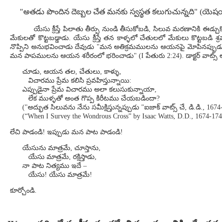
"అతడు పొందిన దెబ్బల చేత మనకు స్వస్థత కలుగుచున్నది" (యెష
యేసు క్రీస్తే పిలాతు తీర్పు నుండి తీసుకోబడి, సిలువ మరణానికి ఈడ్చుకొన
మేకులతో కొట్టబడ్డాడు. యేసు క్రీస్తే తన కాళ్ళలో చేతులలో మేకులు కొట్టబ
నొప్పిని అనుభవించాడు దేవుడు "మన అతిక్రమములను ఆయనపై మోపినప్పుడు" (య
మన పాపములను ఆయన శరీరంలో భరించాడు" (I పేతురు 2:24). డాక్టర్ వాట్స్ 
చూడు, ఆయన తల, చేతులు, కాళ్ళు,
విచారము ప్రేమ కలిసి ప్రవహిస్తున్నాయి:
ఎప్పుడైనా ప్రేమ విచారము అలా కలుసుకున్నాయా,
లేక ముళ్ళతో అంత గొప్ప కిరీటము చేయబడిందా?
("అద్భుత సిలువను నేను సమీక్షిస్తున్నప్పుడు "ఐజాక్ వాట్స్ చే, డి.డి., 167
(“When I Survey the Wondrous Cross” by Isaac Watts, D.D., 1674-174
లేచి పాడండి! ఇప్పుడు మన పాట పాడండి!
యేసును మాత్రమే, చూస్తాను,
యేసు మాత్రమే, రక్షిస్తాడు,
నా పాట నిత్యము ఇదే –
యేసు! యేసు మాత్రమే!
కూర్చోండి.