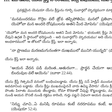
ప్రవక్తయైన యెషయా యేసు క్రీస్తును గూర్చి సువార్తలో హృద్యముగా మాట
"మనమందరము గొర్రెల వలే త్రోవ తప్పిపోతిమి; మనలో ప్రతివాడు
యెహోవా మన అందరి దోషములను అతని మీద మోపెను" (యెషయా
"యెహోవా మన అందరి దోషములను అతని మీద మోపెను." భయంకర, క్రీస్తు నెరవేర
దేవుని ఉగ్రత నీ స్థానంలో భరిస్తుంది – అది సువార్తలోని హృదయము! అది యేసు క
అంధకారములో. ఆ తోటలో యేసు క్రీస్తే, ఇలా అన్నాడు,
"నా ప్రాణము మరణమగునంతగా దుఃఖములో మునిగి యున్నది" (మా
యేసు క్రీస్తే ఇలా అన్నాడు,
"ఆయన వేదన పడి మరింత...ఆతురంగా... ప్రార్ధన చేయగా ఆ
బిందువుల వలే ఆయెను" (లూకా 22:44).
యేసు క్రీస్తే గెత్సమనే వనంలో బంధింపబడ్డాడు. యేసు క్రీస్తే సన్ హెడ్రిన్ ము
అవమానింప బడ్డాడు. యేసు క్రీస్తు ముఖముపైననే వారు ఉమ్మి వేసారు! యేసు క్రీస్తు 
పొంతు పిలాతు ముందుకు తేబడ్డాడు, రోమా కొరడాతో వీపుపై కొట్టబడ్డాడు, మ
నుండి ఆయన నొసటి నుండి రక్తము కారింది, గుర్తు పట్టని విధంగా ఆయన ముఖము
"నిన్ను చూచి...ఏ మనిషి రూపము కంటే నరరూపము కంటే,
(యెషయా 52:4).