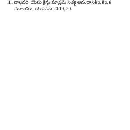
III. నాల్గవది, యేసు క్రీస్తు మాత్రమే నిత్య ఆనందానికి ఒకే ఒక
మూలము, యోహాను 20:19, 20.