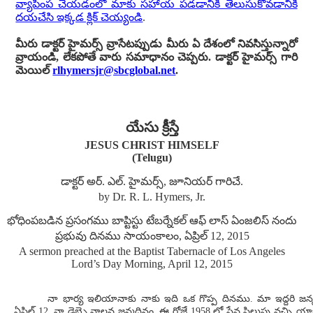
వ్యాపింప చేయడంలో మాకు సహాయ పడడానికి తెలుసుకోవడానికి
దయచేసి ఇక్కడ క్లిక్ చెయ్యండి
.
మీరు డాక్టర్ హైమర్స్ వ్రాసేటప్పుడు మీరు ఏ దేశంలో నివసిస్తున్నారో
వ్రాయండి, లేకపోతే వారు సమాధానం చెప్పరు. డాక్టర్ హైమర్స్ గారి
మెయిల్
rlhymersjr@sbcglobal.net
.
యేసు క్రీస్తే
JESUS CHRIST HIMSELF
(Telugu)
డాక్టర్ అర్. ఎల్. హైమర్స్, జూనియర్ గారిచే.
by Dr. R. L. Hymers, Jr.
భోధింపబడిన ప్రసంగము బాప్టిస్టు టేబర్నేకల్ ఆఫ్ లాస్ ఏంజలిస్ నందు
ప్రభువు దినము సాయంకాలం, ఏప్రిల్ 12, 2015
A sermon preached at the Baptist Tabernacle of Los Angeles
Lord’s Day Morning, April 12, 2015
నా భార్య ఇలియానాకు నాకు ఇది ఒక గొప్ప దినము. మా ఇద్దరి జన
ఏప్రిల్ 12, నా డెబ్భై నాల్గవ జన్మదినం. ఈ రోజే 1958 లో సేవ పిలుపు వచ్చి యా