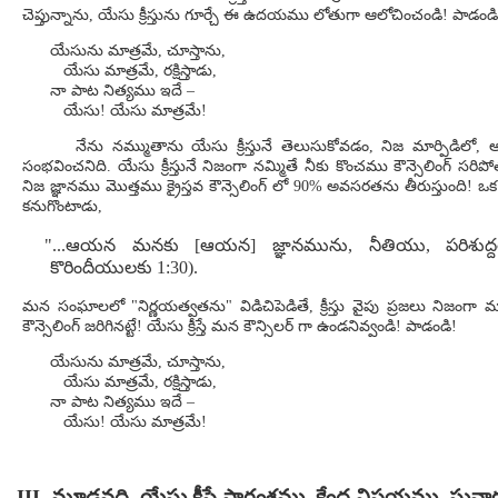
చెప్తున్నాను, యేసు క్రీస్తును గూర్చే ఈ ఉదయము లోతుగా ఆలోచించండి! పాడండి
యేసును మాత్రమే, చూస్తాను,
యేసు మాత్రమే, రక్షిస్తాడు,
నా పాట నిత్యము ఇదే –
యేసు! యేసు మాత్రమే!
నేను నమ్ముతాను యేసు క్రీస్తునే తెలుసుకోవడం, నిజ మార్పిడిలో
సంభవించనిది. యేసు క్రీస్తునే నిజంగా నమ్మితే నీకు కొంచము కౌన్సెలింగ్ సరిపో
నిజ జ్ఞానము మొత్తము క్రైస్తవ కౌన్సెలింగ్ లో 90% అవసరతను తీరుస్తుంది! ఒక వ్యక్తి
కనుగొంటాడు,
"...ఆయన మనకు [ఆయన] జ్ఞానమును, నీతియు, పరిశుద
కొరిందీయులకు 1:30).
మన సంఘాలలో "నిర్ణయత్వతను" విడిచిపెడితే, క్రీస్తు వైపు ప్రజలు నిజం
కౌన్సెలింగ్ జరిగినట్టే! యేసు క్రీస్తే మన కౌన్సిలర్ గా ఉండనివ్వండి! పాడండి!
యేసును మాత్రమే, చూస్తాను,
యేసు మాత్రమే, రక్షిస్తాడు,
నా పాట నిత్యము ఇదే –
యేసు! యేసు మాత్రమే!
III. మూడవది, యేసు క్రీస్తే సారంశము, కేంద్ర విషయము, స