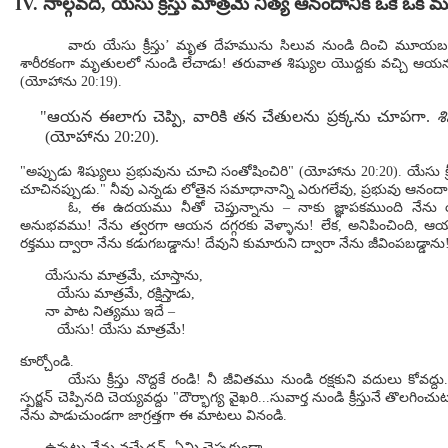
IV. నాల్గవది, యేసు క్రీస్తు మాత్రమే నిత్య ఆనందానికి ఒకే ఒ
వారు యేసు క్రీస్తు’ మృత దేహమును సిలువ నుండి దించి మూయ
శారీరకంగా మృతులలో నుండి లేచాడు! తరువాత శిష్యుల యొద్దకు వచ్చి ఆ
(యోహాను 20:19).
"ఆయన ఈలాగు చెప్పి, వారికి తన చేతులను ప్రక్కను చూపగా.
శ
(యోహాను 20:20).
"అప్పుడు శిష్యులు ప్రభువును చూచి సంతోషించిరి" (యోహాను 20:20). యేసు క్రీస
చూచినప్పుడు." నీవు ఎన్నడు లోతైన సమాధానాన్ని ఎరుగలేవు, ప్రభువు ఆనందాన్ని
ఓ, ఈ ఉదయము నీతో చెప్తున్నాను – నాకు జ్ఞాపకముంది నేను యేస
అనుభవము! నేను త్వరగా ఆయన దగ్గరకు వెళ్ళాను! లేక, అనిపించింది, ఆయ
రక్తము ద్వారా నేను కడుగబడ్డాను! దేవుని కుమారుని ద్వారా నేను జీవింపబడ్డా
యేసును మాత్రమే, చూస్తాను,
యేసు మాత్రమే, రక్షిస్తాడు,
నా పాట నిత్యము ఇదే –
యేసు! యేసు మాత్రమే!
కూర్చోండి.
యేసు క్రీస్తు నొద్దకే రండి! నీ జీవితము నుండి రక్షకుని వదులు కోవ
స్పర్జన్ చెప్పినది చెయ్యవద్దు "దౌర్భాగ్య వైఖరి...సువార్త నుండి క్రీస్తునే తొలగిం
నేను పాడుచుండగా జాగ్రత్తగా ఈ మాటలు వినండి.
ఉన్నట్టు నేను వచ్చేదన్, ఏమి చెప్పకుండా,