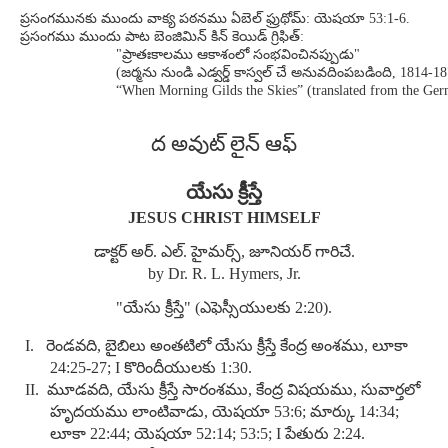
ప్రసంగమునకు ముందు వాక్య పఠనము ఏబెల్ ఫ్రుథోమ్: యెషయా 53:1-6.
ప్రసంగము ముందు పాట బెంజిమిన్ కిన్ కెయిడ్ గ్రిఫిత్:
"ప్రాతఃకాలము ఆకాశంలో సంభవించినప్పుడు"
(జర్మను నుండి ఎడ్వర్డ్ కాస్వల్ చే అనువదింపబడింది, 1814-18
“When Morning Gilds the Skies” (translated from the Ge
ద అవుట్ లైన్ ఆఫ్
యేసు క్రీస్తే
JESUS CHRIST HIMSELF
డాక్టర్ అర్. ఎల్. హైమర్స్, జూనియర్ గారిచే.
by Dr. R. L. Hymers, Jr.
"యేసు క్రీస్తే" (ఎఫెస్సీయులకు 2:20).
I. రెండవది, బైబిలు అంతటిలో యేసు క్రీస్తే కేంద్ర అంశము, లూకా
24:25-27; I కొరిందీయులకు 1:30.
II. మూడవది, యేసు క్రీస్తే సారంశము, కేంద్ర విషయము, సువార్తలో
హృదయము లాంటివాడు, యెషయా 53:6; మార్కు 14:34;
లూకా 22:44; యెషయా 52:14; 53:5; I పేతురు 2:24.