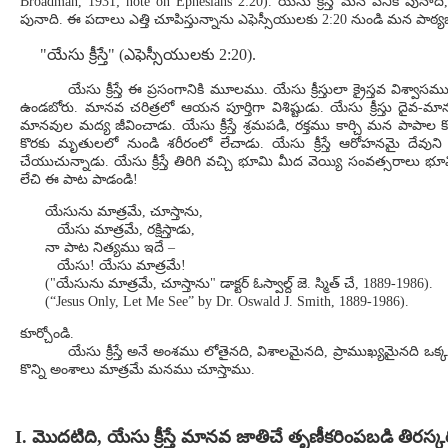
Broadman, 1931; note on Ephesians 2:20). యేసు క్రీస్తే మన పనికి పునాది
పునాది. ఈ పదాలు ఎత్తి చూపిస్తున్నాను ఎఫెస్సీయులకు 2:20 నుండి మన 
"యేసు క్రీస్తే" (ఎఫెస్సీయులకు 2:20).
యేసు క్రీస్తే ఈ ప్రసంగానికి మూలము. యేసు క్రీస్తులా క్రైస్తవ విశ్వా
ఉండబోరు. మానవ చరిత్రలో ఆయన పూర్తిగా విశిష్టుడు. యేసు క్రీస్తు దైవ-మానవ
మానవుల మద్య జీవించాడు. యేసు క్రీస్తే శ్రమపడి, రక్తము కార్చి మన పాపాల
కొరకు మృతులలో నుండి శరీరంలో లేచాడు. యేసు క్రీస్తే ఆరోహనమై దేవుని క
చేయుచున్నాడు. యేసు క్రీస్తే తిరిగి వచ్చి భూమి మీద వెయ్యి సంవత్సరాలు భ
లేచి ఈ పాట పాడండి!
యేసును మాత్రమే, చూస్తాను,
యేసు మాత్రమే, రక్షిస్తాడు,
నా పాట నిత్యము ఇదే –
యేసు! యేసు మాత్రమే!
("యేసును మాత్రమే, చూస్తాను" డాక్టర్ ఓస్వాల్ద్ జె. స్మిత్ చే, 1889-1986).
(“Jesus Only, Let Me See” by Dr. Oswald J. Smith, 1889-1986).
కూర్చోండి.
యేసు క్రీస్తే అనే అంశము లోతైనది, విశాలమైనది, ప్రాముఖ్యమైనది ఒక్క 
కొన్ని అంశాలు మాత్రమే మనము చూస్తాము.
I. మొదటిది, యేసు క్రీస్తే మానవ జాతిచే తృణీకరింపబడి తిరస్క