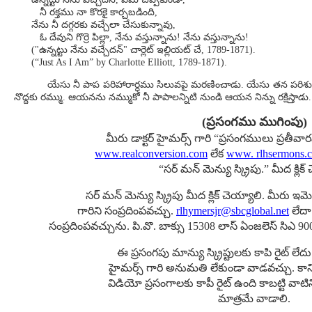
నీ రక్తము నా కొరకై కార్చబడింది,
నేను నీ దగ్గరకు వచ్చేలా చేసుకున్నావు,
ఓ దేవుని గొర్రె పిల్లా, నేను వస్తున్నాను! నేను వస్తున్నాను!
("ఉన్నట్టు నేను వచ్చేదన్" చార్లెట్ ఇల్లియట్ చే, 1789-1871).
(“Just As I Am” by Charlotte Elliott, 1789-1871).
యేసు నీ పాప పరిహారార్ధము సిలువపై మరణించాడు. యేసు తన పరిశుద్ధ ర
నొద్దకు రమ్ము. ఆయనను నమ్ముకో నీ పాపాలన్నిటి నుండి ఆయన నిన్ను రక్షిస్తాడు
(ప్రసంగము ముగింపు)
మీరు డాక్టర్ హైమర్స్ గారి “ప్రసంగములు ప్రతీ
www.realconversion.com
లేక
www. rlhsermons.
“సర్ మన్ మెన్యు స్క్రిపు.” మీద క్లిక్
సర్ మన్ మెన్యు స్క్రిపు మీద క్లిక్ చెయ్యాలి. మీరు ఇమ
గారిని సంప్రదింపవచ్చు.
rlhymersjr@sbcglobal.net
లేదా
సంప్రదింపవచ్చును. పి.వొ. బాక్సు 15308 లాస్ ఏంజలెస్ సిఎ 90
ఈ ప్రసంగపు మాన్యు స్క్రిప్టులకు కాపి రైట్ లేదు.
హైమర్స్ గారి అనుమతి లేకుండా వాడవచ్చు. కాని, 
విడియో ప్రసంగాలకు కాపీ రైట్ ఉంది కాబట్టి వా
మాత్రమే వాడాలి.