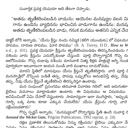
సువార్తిక ప్రవక్త యెషయా అది తేటగా చెప్పాడు,
"అతడు తృణీకరింపబడిన వాడును; ఆయెనల మనష్యుల వలన విసర్జ
గాను ఉండెను వ్యాధినను భావించిన వాడుగాను ఉండెను: మనష్య
అతడు తృణీకరింపబడిన వాడు, గనుక మనము అతనిని ఎన్నిక చే
డాక్టర్ టోరీ అన్నాడు, "యేసు క్రీస్తు నందు నమ్మిక [కలిగి యుండుట] లో 
పాపము, దారుణ పాపము, ఘోర పాపము" (R. A. Torrey, D.D.,
How to Wo
n.d., p. 431). ప్రవక్త యెషయా క్రీస్తును తృణీకరింపబడడం తిరస్కరించడంను 
నశించు వారు క్రీస్తును ఎదుర్కోకుండా చేస్తుంది. పూర్తి దౌర్భాగ్యానికి గొప్
ఆలోచించడం. గొప్ప రుజువు నశించు మానవాళి నిత్య శిక్షకు పాత్రులై అగ్ని
పూర్వకంగా అలవాటుగా ఆయన నుండి వారి ముఖాలు దాచుకోవడం.
మారని స్థితిలో మానవులు యేసు క్రీస్తునే తృణీకరిస్తారు. వారి పూర్తి ద
మనస్సాక్షిలో నొప్పింప బడితే తప్ప, పాపపు ఒప్పుకోలు అనుభవిస్తే తప్ప, ద
తప్ప, నీవు యేసు క్రీస్తునే తృణీకరించి తిరస్కరిస్తూ ఉంటావు.
మన సంఘంలో ప్రసంగము తరువాత విచారణ గదిలో, అది జరుగుతూ ఉం
బైబిలు వచనాలు మాట్లాడుతూ ఉంటారు. ఈ విషయము ఆ విషయము "గ్రహ
అనిపించిందో ఏమి చేసారో చెప్తుంటారు. సామాన్యంగా ఇలా ముగిస్తారు, "అప్పు
గూర్చి ఒక్క మాట కూడా ఎక్కువ చేయలేరు!
యేసు క్రీస్తును గూర్చి వ
రక్షింపబడతారు?
గొప్ప స్పర్జన్ అన్నాడు, "మనష్యులలో దౌర్భాగ్యపు స్థితి ఉంది సువార్త
Around the Wicket Gate,
Pilgrim Publications, 1992 reprint, p. 24).
రక్షణ ప్రణాళిక తెలుసుకోవడం నిన్ను రక్షింపదు! బైబిలు ఎక్కువగా న
వినడం నిన్ను రక్షింపదు! పాపాలను గూర్చి భాద పడడం నిన్ను రక్షింపదు!