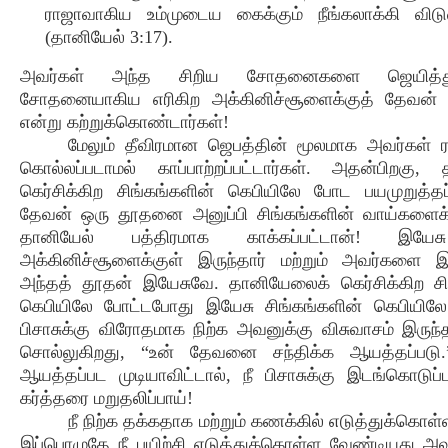
ராஜாவாகிய உம்முடைய கைக்கும் நீங்கலாக்கி விடுவி
(தானியேல் 3:17).
அவர்கள் அந்த சிறிய சோதனைகளை ஜெயித்த
சோதனையாகிய எரிகிற அக்கினிச்சூளைக்குத் தேவன் தப்
என்று கற்றுக்கொண்டார்கள்!
மேலும் தீவிரமான ஜெபத்தின் மூலமாக அவர்கள் 
கொல்லப்படாமல் காப்பாற்றப்பட்டார்கள். அதன்பிறகு
கெர்சிக்கிற சிங்கங்களின் கெபியிலே போட பயமுறுத்தப
தேவன் ஒரு தூதனை அனுப்பி சிங்கங்களின் வாய்களைக் 
தானியேல் பத்திரமாக காக்கப்பட்டான்! இயேச
அக்கினிச்சூளைக்குள் இருந்தார் மற்றும் அவர்களை இரட
அந்தத் தூதன் இயேசுவே. தானியேலைக் கெர்சிக்கிற சி
கெபியிலே போட்டபோது இயேசு சிங்கங்களின் கெபியிலே 
பிசாசுக்கு விரோதமாக நிற்க அவனுக்கு விசுவாசம் இருந்
சொல்லுகிறது, “உன் தேவனை சந்திக்க ஆயத்தப்படு.
ஆயத்தப்பட முடியாவிட்டால், நீ பிசாசுக்கு இடங்கொடுப்ப
கர்த்தரை மறுதலிப்பாய்!
நீ நிற்க தக்கதாக மற்றும் கணக்கில் எடுத்துக்கொ
இப்பொழுதே
நீ பயிற்சி எடுத்துக்கொள்ள வேண்டியது அவ