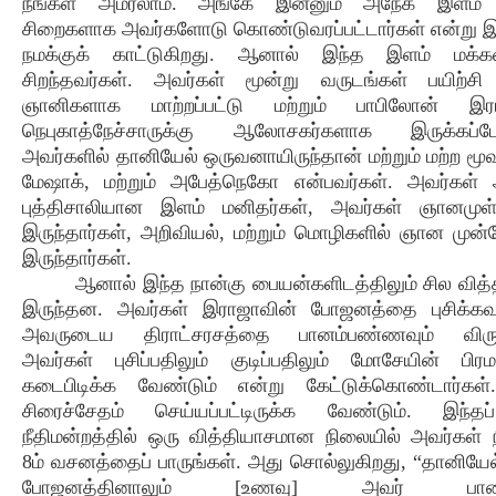
நீங்கள் அமரலாம். அங்கே இன்னும் அநேக இளம் 
சிறைகளாக அவர்களோடு கொண்டுவரப்பட்டார்கள் என்று 
நமக்குக் காட்டுகிறது. ஆனால் இந்த இளம் மக்கள
சிறந்தவர்கள். அவர்கள் மூன்று வருடங்கள் பயிற்சி
ஞானிகளாக மாற்றப்பட்டு மற்றும் பாபிலோன் இர
நெபுகாத்நேச்சாருக்கு ஆலோசகர்களாக இருக்கப்போக
அவர்களில் தானியேல் ஒருவனாயிருந்தான் மற்றும் மற்ற மூவர
மேஷாக், மற்றும் அபேத்நெகோ என்பவர்கள். அவர்கள்
புத்திசாலியான இளம் மனிதர்கள், அவர்கள் ஞானமுள
இருந்தார்கள், அறிவியல், மற்றும் மொழிகளில் ஞான மு
இருந்தார்கள்.
ஆனால் இந்த நான்கு பையன்களிடத்திலும் சில வித்
இருந்தன. அவர்கள் இராஜாவின் போஜனத்தை புசிக்கவு
அவருடைய திராட்சரசத்தை பானம்பண்ணவும் விரும
அவர்கள் புசிப்பதிலும் குடிப்பதிலும் மோசேயின் பி
கடைபிடிக்க வேண்டும் என்று கேட்டுக்கொண்டார்கள்
சிரைச்சேதம் செய்யப்பட்டிருக்க வேண்டும். இந்தப
நீதிமன்றத்தில் ஒரு வித்தியாசமான நிலையில் அவர்கள் நி
8ம் வசனத்தைப் பாருங்கள். அது சொல்லுகிறது, “தானியேல
போஜனத்தினாலும் [உணவு] அவர் பானம்