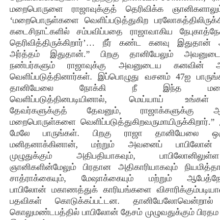
மறைபொருளை ராஜாவுக்குத் தெரிவிக்க ஞானிகளாலும
‘மறைபொருள்களை வெளிப்படுத்துகிற பரலோகத்திலிருக்
கடைசிநாட்களில் சம்பவிப்பதை ராஜாவாகிய நேபுகாத்நேச்
தெரிவித்திருக்கிறார்’… நீர் கண்ட கனவு இதுதான
அர்த்தம் இதுதான்.” பிறகு தானியேலும் அவனுட
நண்பர்களும் ராஜாவுக்கு அவனுடைய கனவின் அர
வெளிப்படுத்தினார்கள். இப்பொழுது வசனம் 47ஐ பாருங்
தானியேலை நோக்கி நீ இந்த மறை
வெளிப்படுத்தினபடியினால், மெய்யாய் உங்க
தேவர்களுக்குத் தேவனும், ராஜாக்களுக்கு ஆண
மறைபொருள்களை வெளிப்படுத்துகிறவருமாயிருக்கிறார்.”
மேலே பாருங்கள். பிறகு ராஜா தானியேலை ஒ
மனிதனாக்கினான், மற்றும் அவனைப் பாபிலோன்
முழுதுக்கும் அதிபதியாகவும், பாபிலோனில
ஞானிகளின்மேலும் பிரதான அதிகாரியாகவும் நியமித்த
சாத்ராக்கையும், மேஷாக்கையும் மற்றும் ஆபேத்ந
பாபிலோன் மகாணத்துக் காரியங்களை விசாரிக்கும்படியா
பதவிகள் கொடுக்கப்பட்டன. தானியேலோவென்றால் 
கொலுமண்டபத்தில் பாபிலோன் தேசம் முழுவதுக்கும் பிரதம 