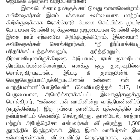
ஜெயிக்க அவர்கள் விரும்பினார்கள்!
இவையெல்லாம் நமக்குக் காட்டுவது என்னவென்றால்
சுவிசேஷகர்கள் இளம் மக்களை உண்மையாக மாற்றப்ப
கிறிஸ்துவுக்காக நேசத்தோடு வேலை செய்விக்க முயற்
மோசமான தோல்வி ஏறக்குறைய முழுமையான தோல்வி அடைந
இதை நாம் ஏற்கனவே அறிந்திருக்கிறோம், இல்லையா?
சுவிசேஷகர்கள் சொல்கிறார்கள், “நீ நிர்ப்பாக்கியம
பரிதபிக்கப்படத்தக்கவனும், தரித்திரனும், க
நிர்வாணியுமாயிருக்கிறதை அறியாமல், நான் ஐசுவரியவ
திரவியசம்பன்னனென்றும், எனக்கு ஒரு குறைவுமில்லை
சொல்லுகிறபடியால்... இப்படி நீ குளிருமின்றி அ
வெதுவெதுப்பாயிருக்கிறபடியினால் உன்னை என் வ
வாந்திபண்ணிப்போடுவேன்” (வெளிப்படுத்தல் 3:17, 1
பெருமையான, அமெரிக்கராக்கப்பட்ட இளைஞர்களுக்கு
சொல்கிறார், “உன்னை என் வாயினின்று வாந்திபண்ணிப்
(எழுத்தின்படி). இது நம்மை தானியேல் புத்தகத்தில் உ
நன்பர்களிடம் கொண்டு செல்லுகிறது. தானியேல், சாத்ராக
மற்றும் அபேத்நெகோ என்பவர்கள் வீட்டிலிருந்து 1,5
தூரத்தில் இருந்தார்கள். இந்த இளம் வாலிபர்கள் இ
உள்ளவர்கள்தான், வீட்டைவிட்டு வெகுதூரமாக, ஒரு ப