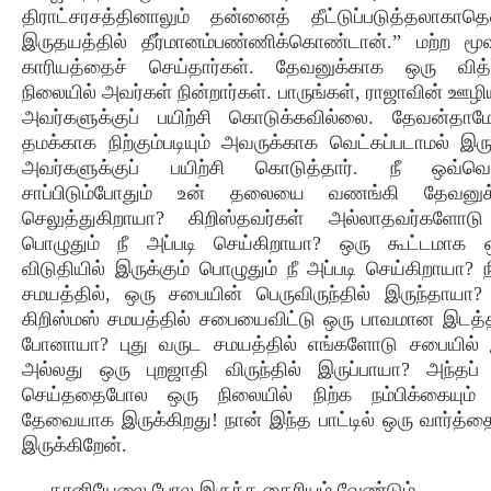
திராட்சரசத்தினாலும் தன்னைத் தீட்டுப்படுத்தலாகாத
இருதயத்தில் தீர்மானம்பண்ணிக்கொண்டான்.” மற்ற மூ
காரியத்தைச் செய்தார்கள். தேவனுக்காக ஒரு வித
நிலையில் அவர்கள் நின்றார்கள். பாருங்கள், ராஜாவின் ஊழி
அவர்களுக்குப் பயிற்சி கொடுக்கவில்லை. தேவன்தாம
தமக்காக நிற்கும்படியும் அவருக்காக வெட்கப்படாமல் இருக்
அவர்களுக்குப் பயிற்சி கொடுத்தார். நீ ஒவ்வ
சாப்பிடும்போதும் உன் தலையை வணங்கி தேவனுக்
செலுத்துகிறாயா? கிறிஸ்தவர்கள் அல்லாதவர்களோடு 
பொழுதும் நீ அப்படி செய்கிறாயா? ஒரு கூட்டமாக
விடுதியில் இருக்கும் பொழுதும் நீ அப்படி செய்கிறாயா? ந
சமயத்தில், ஒரு சபையின் பெருவிருந்தில் இருந்தாயா?
கிறிஸ்மஸ் சமயத்தில் சபையைவிட்டு ஒரு பாவமான இடத்த
போனாயா? புது வருட சமயத்தில் எங்களோடு சபையில் இ
அல்லது ஒரு புறஜாதி விருந்தில் இருப்பாயா? அந்தப
செய்ததைபோல ஒரு நிலையில் நிற்க நம்பிக்கையும் 
தேவையாக இருக்கிறது! நான் இந்த பாட்டில் ஒரு வார்த்த
இருக்கிறேன்.
தானியேலை
போல
இருக்க தைரியம் வேண்டும்,