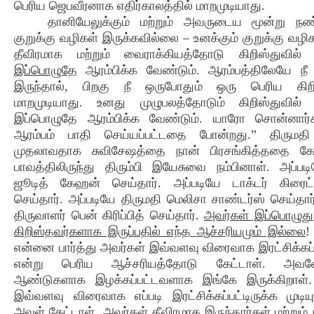
பெரிய ஜெபவீரனாக எதிர்காலத்தில் மாறமுடியாது.
தானியேலுக்கும் மற்றும் அவருடைய மூன்று நண்
குறுக்கு வழிகள் இருக்கவில்லை – உனக்கும் குறுக்கு வழ
தீவிரமாக மற்றும் வைராக்கியத்தோடு கிறிஸ்துவில் 
இப்பொழுதே
ஆரம்பிக்க வேண்டும். ஆரம்பத்திலேயே நீ
இருந்தால், பிறகு நீ ஒருபோதும் ஒரு பெரிய கி
மாறமுடியாது. உனது முழுபலத்தோடும் கிறிஸ்துவில் 
இப்பொழுதே ஆரம்பிக்க வேண்டும். யாரோ சொன்னார்க
ஆரம்பம் பாதி செய்யப்பட்டதை போன்றது.” திருமத
முதலாவதாக சுவிசேஷத்தை நான் பிரசங்கித்ததை க
பாவத்திலிருந்து திரும்பி இயேசுவை நம்பினாள். அப்படி
ஜூடித் கேஹன் செய்தார். அப்படியே டாக்டர் கிரைட
செய்தார். அப்படியே திருமதி மெலிசா சாண்டர்ஸ் செய்தார
திருவாளர் பென் கிரிப்பித் செய்தார்.
அவர்கள் இப்பொழுது
கிறிஸ்தவர்களாக இருப்பதில் எந்த ஆச்சரியமும் இல்லை
!
என்னை பார்த்து அவர்கள் இவ்வளவு விரைவாக இரட்சிக்கப்
என்று பெரிய ஆச்சரியத்தோடு கேட்டாள். அ
ஆண்டுகளாக இழக்கப்பட்டவளாக இங்கே இருக்கிறாள்.
இவ்வளவு விரைவாக எப்படி இரட்சிக்கப்பட்டிருக்க முடியு
அவள் கேட்டாள். அவர்கள் தீவிரமாக இருந்தார்கள் மற்றும் 