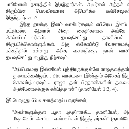
பாபிலோன் நகரத்தில் இருந்தார்கள். அவர்கள் அந்தச் சீ
திரும்பின பெலவீனமான அமெரிக்க சுவிசேஷக
இருந்தார்களா?
இந்த நான்கு இளம் வாலிபர்களும் எபிரெய இளம் 
மட்டுமல்ல ஆனால் சிறை கைதிகளாக அங்கே
செல்லப்பட்டவர்கள். தயவுசெய்து தானியேல்
திருப்பிக்கொள்ளுங்கள். அது ஸ்கோபீல்டு வேதாகமத்
பக்கத்தில் உள்ளது. அந்த வசனத்தை நான் வாசிக
தயவுசெய்து எழுந்து நிற்கவும்.
“அப்பொழுது இஸ்ரவேல் புத்திரருக்குள்ளே ராஜகுலத்தார
துரைமக்களிலும்... சில வாலிபரை [இன்னும் அநேகர் இர
கொண்டுவரவும்... ராஜா தன் பிரதானிகளின் தலை
அஸ்பேனாசுக்குக் கற்பித்தான்” (தானியேல் 1:3, 4).
இப்பொழுது 6ம் வசனத்தைப் பாருங்கள்,
“அவர்களுக்குள் யூதா புத்திரராகிய தானியேல், 
மீஷாவேல், அசரியா என்பவர்கள் இருந்தார்கள்” (தானியேல