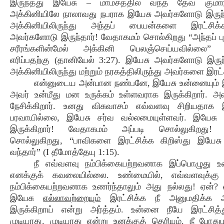
இருந்தது இயேசு – மாம்சத்தில் வந்த தேவ குமா
அக்கினியிலே நாலாவது நபராக இயேசு அவர்களோடு இருந்
அக்கினியிலிருந்து அந்தப் பையன்களை இரட்சிக
அவர்களோடு இருந்தார்! வேதாகமம் சொல்கிறது “அந்தப் 
சரீரங்களின்மேல் அக்கினி பெலஞ்செய்யவில்லை”
எரிப்பதற்கு (தானியேல் 3:27). இயேசு அவர்களோடு இருந
அக்கினியிலிருந்து மற்றும் நரகத்திலிருந்து அவர்களை இரட்ச
என்னுடைய அன்பான நண்பனே, இயேசு உன்னையும் இரட
அவர் உன்மீது மன உருக்கம் உள்ளவராக இருக்கிறார். 
நேசிக்கிறார். உனது விசுவாசம் எவ்வளவு சிறியதாக இ
பரவாயில்லை, இயேசு சர்வ வல்லமையுள்ளவர். இயேசு உ
இருக்கிறார்! வேதாகமம் அப்படி சொல்லுகிறது!
சொல்லுகிறது, “பாவிகளை இரட்சிக்க கிறிஸ்து இயேசு
வந்தார்” (I தீமோத்தேயு 1:15).
நீ எவ்வளவு நம்பிக்கையற்றவனாக இப்பொழுது உண
எனக்குக் கவலையில்லை. உண்மையில், எவ்வளவுக்க
நம்பிக்கையற்றவனாக உணர்ந்தாலும் அது நல்லது! ஏன்?
இயேசு
எல்லாவற்றையும்
இரட்சிக்க நீ அனுமதிக்க 
இருக்கிறாய் என்று அர்த்தம். உன்னை நீயே இரட்சித
முடியாது. முடியாது என்று உனக்குத் தெரியும். நீ போ