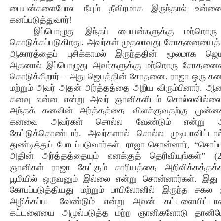
பையன்களைபோல நீயும் தீவிரமாக
இருந்தால்
உன்னைய
கனப்படுத்துவார்!
இப்பொழுது இந்தப் பையன்களுக்கு மற்றொ
கொடுக்கப்படுகிறது. அவர்கள் முதலாவது சோதனையைத் தீ
ஆகாரத்தைப் புசிக்காமல் இருந்ததின் மூலமாக ஜெயித
அதனால் இப்பொழுது அவர்களுக்கு மற்றொரு சோதன
கொடுக்கிறார் – அது ஜெபத்தின் சோதனை. ராஜா ஒரு கன
மற்றும் அவர் அதன் அர்த்தத்தை அறிய விரும்பினார். ஆன
கனவு என்ன என்று அவர் ஞானிகளிடம் சொல்லவில்லை
அந்தக் கனவின் அர்த்தத்தை விளக்குவதற்கு முன்
கனவை அவர்கள் சொல்ல வேண்டும் என்று அவ
கேட்டுக்கொண்டார். அவர்களால் சொல்ல முடியாவிட்டா
துண்டித்துப் போடப்படுவார்கள். ராஜா சொன்னார், “சொப்
அதின் அர்த்தத்தையும் எனக்குத் தெரிவியுங்கள்” (
ஞானிகள் ராஜா கேட்கும் காரியத்தை அறிவிக்கத்தக
பூமியில் ஒருவனும் இல்லை என்று சொன்னார்கள். இது
கோபப்படுத்தியது மற்றும் பாபிலோனில் இருந்த சகல 
அழிக்கப்பட வேண்டும் என்று அவன் கட்டளையிட்டான
கட்டளையை அமுல்படுத்த மற்ற ஞானிகளோடு தானியேல