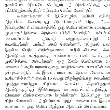
தானியேல் அப்படியே செய்தார். நீ அக்கினிக்குத் தப
நம்பியிருந்தால், நீயும் அப்படியே செய்ய வேண்டும்!
அதனால்தான் நீ
இப்பொழுதே
பயிற்சி எடுத்
ஆரம்பிக்க வேண்டியது அவசியமாகும்! பிறகு அல
இப்பாழுதே! நீ விசுவாசத்தில் ஒரு பெரிய வீரனாக உடனடிய
முடியாது! இல்லை! அதற்குப் பயிற்சி வேண்டும்! டாக்டர்
மனைவியாகிய, திருமதி ஹைமர்ஸ்யைபற்றி 
கவனியுங்கள். டாக்டர் சென் சொன்னார், “திருமதி ஹ
இரவில் பெரிய கிறிஸ்தவளாக மாறிவிடவில்லை. அ
ஆண்டுகள் கர்த்தருக்கு உண்மையாக பணி செய்தத
முதிர்ச்சியை அடைந்தாள். ஒரு இளம் பெண்ணாக அவ
பலனையும் எதிர்பாராமல் தனது வாழ்க்கையை சபையின் ஊழ
ஒப்புக்கொடுத்தாள். இதன் காரணமாக தேவன் அவளை 
உபயோகித்தார்.” அவள் 16 வயது இருக்கும்போது சபைக்க
முடிந்தவரையிலும் சிறப்பாக செயல்பட ஆரம்பித்த
ஆண்டுகளுக்குப் இப்பொழுது, பல வருடங்கள் கழித்து
விசுவாச வீரங்கணையாக இருக்கிறாள். இப்பொழுது உனக்
சிறிய வேலையில், நீ தீவிரமாக மற்றும் உண்மையாக இல்லாவ
உடனடியாக ஒரு பெரிய ஆத்தும ஆதாயம் செய்பவனாக மற