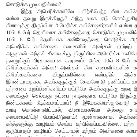
கொடுக்க முடிவதில்லை?
இந்த அமெரிக்காவிலே பயிற்சிபெற்ற சீன சுவிச
என்ன தவறு இருக்கிறது? அந்த உலக ஏடு சொல்லுகிற
சீனாவுக்கு திரும்பின அமெரிக்க சுவிசேஷகர்களில் என்ன 
10ல் 8 பேர் தெளிவாக சுவிசேஷத்தை கொடுக்க முடியவி
10ல் 8 பேர் தெளிவாக சுவிசேஷத்தை கொடுக்க அற
அமெரிக்க சுவிசேஷக சபைகளில் அவர்கள்
மாற்றப்
அதுதான் அந்தச் சீனாவுக்கு திரும்பின அமெரிக்க சுவிச
தவறுக்குப் பிரதானமான காரணம். அந்த 10ல் 8 பேர்
கிறிஸ்தவர்கள் அல்ல! அவர்கள் சீன சபைவீடுகளின்
கிறிஸ்தவர்களை விரும்பவில்லை என்பதில் ஆச்சர
இரண்டாவதாக, அவர்களுக்குத் தேவனோடு தனிப்பட்ட உற
மற்றசபை உறுப்பினர்களிடம் மட்டுமே அவர்களுக்கு உறவு இ
சபைக்குச் செல்வது நட்பை நாடினதாக மட்டுமே இருக்கு
நீண்டகாலம் நீடிக்கமாட்டாய்! நீ இயேசுகிறிஸ்துவோட
உறவு கொள்ளாவிட்டால், விரைவாகவோ அல்லது த
சபையைவிட்டு போய்விடுவாய்! மூன்றாவதாக, அவர்கள
கர்த்தருக்கு ஊழியம் செய்ய கற்பிக்கப்படவில்லை. மற்ற 
ஒருபோதும் ஊழியம் செய்யாமல் மற்றும் அவர்களை கிறிஸ