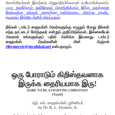
பிரசங்கியர்கள் இவற்றை அனுமதியில்லாமல் உபயோகிக்கலாம்.
முழு உலகிற்கும் சுவிசேஷம் பிரசங்கிக்கும் இந்த மகத்தான
சேவைக்கு உங்கள் மாதாந்தர நன்கொடை செய்து உதவிட
தயவாய் இங்கே க்ளிக் செய்யவும்
.
நீங்கள் டாக்டர் ஹைமர்ஸ் அவர்களுக்கு எழுதும் போது நீங்கள்
எந்த நாட்டைச் சேர்ந்தவர் என்றும் குறிப்பிடுங்கள், இல்லையேல்
அவரால் உங்களுக்குப் பதில் அளிக்க இயலாது. டாக்டர்
ஹைமர்ஸ் அவர்களின் மின் அஞ்சல்
rlhymersjr@sbcglobal.net
என்பதாகும்.
ஒரு போராடும் கிறிஸ்தவனாக
இருக்க தைரியமாக இரு!
DARE TO BE A FIGHTING CHRISTIAN!
(Tamil)
ஆர். எல். ஹைமெர்ஸ், ஜூனியர்
by Dr. R. L. Hymers, Jr.