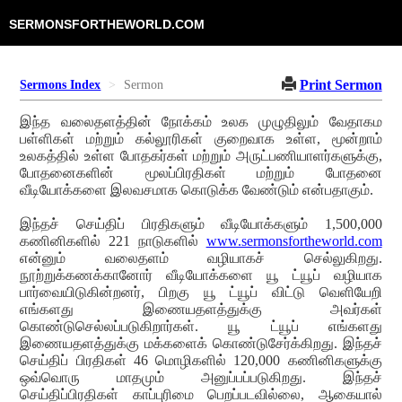
SERMONSFORTHEWORLD.COM
Print Sermon
Sermons Index
Sermon
இந்த வலைதளத்தின் நோக்கம் உலக முழுதிலும் வேதாகம
பள்ளிகள் மற்றும் கல்லூரிகள் குறைவாக உள்ள, மூன்றாம்
உலகத்தில் உள்ள போதகர்கள் மற்றும் அருட்பணியாளர்களுக்கு,
போதனைகளின் மூலப்பிரதிகள் மற்றும் போதனை
வீடியோக்களை இலவசமாக கொடுக்க வேண்டும் என்பதாகும்.
இந்தச் செய்திப் பிரதிகளும் வீடியோக்களும் 1,500,000
கணினிகளில் 221 நாடுகளில்
www.sermonsfortheworld.com
என்னும் வலைதளம் வழியாகச் செல்லுகிறது.
நூற்றுக்கணக்கானோர் வீடியோக்களை யூ ட்யூப் வழியாக
பார்வையிடுகின்றனர், பிறகு யூ ட்யூப் விட்டு வெளியேறி
எங்களது இணையதளத்துக்கு அவர்கள்
கொண்டுசெல்லப்படுகிறார்கள். யூ ட்யூப் எங்களது
இணையதளத்துக்கு மக்களைக் கொண்டுசேர்க்கிறது. இந்தச்
செய்திப் பிரதிகள் 46 மொழிகளில் 120,000 கணினிகளுக்கு
ஒவ்வொரு மாதமும் அனுப்பப்படுகிறது. இந்தச்
செய்திப்பிரதிகள் காப்புரிமை பெறப்படவில்லை, ஆகையால்