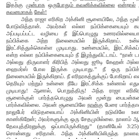
இதற்கு
முன்பாக
ஒருபோதும் கவனிக்கவில்லை
என்றால்
கவனமாகக்
கேள்!
அந்த ராஜா எரிகிற அக்கினி சூளையிலே, அந்த மூன்
போடுவித்தான். அவர்கள் எல்லா நம்பிக்கையையும் கட
அப்படிபப்பட்ட வழியை நீ இப்பொழுது உணரவில்லைய
நம்பிக்கை அற்ற நிலைமையில் இருக்கிறாய். உன
இரட்சித்துக்கொள்ள முடியாது. உண்மையில், இரட்சிக்கப்ப
என்ற எல்லா நம்பிக்கையையும் நீ இழந்துவிட்டாய். “நான் ட
அல்லது திருவாளர் கிரிபித் அல்லது ஜூடி கேஹன் அல்ல
ஹைமர்ஸ் போல இருக்க முடியாது.” நீ ஒரு நம்பி
நிலைமையில் இருக்கிறாய். நீ எரிநரகத்துக்குப் போகிறாய் எ
தெரியும் மற்றும் உன்னை நீயே இரட்சிக்க உன்னால் எது
முடியாது! ஆனால், பொறுத்திரு! அந்த ராஜா எரிகி
சூளைக்குள் பார்த்தபொழுது அவன் மூன்று பையன்கள
பார்க்கவில்லை. அவன் சூளையிலே
நான்கு
பேரை பார்த்த
நாலுபேர் விடுதலையாய் அக்கினியின் நடுவிலே உலா
காண்கிறேன்; அவர்களுக்கு ஒரு சேதமுமில்லை. நாலாம் ஆ
தேவபுத்திரனுக்கு ஒப்பாயிருக்கிறது” (தானியேல் 3:25)
சொன்னது சரிதான். அந்த அக்கினியிலிருந்த நாலா