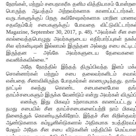
நேரங்கள், மற்றும் சபைநாகரீக தனிம வித்தியாசம் போன்றவ
பொருந்த ஆயத்தம் அற்றவர்களாக காணப்பட்டார்கள்
வருடங்களுக்குப் பிறகு சுவிசேஷகர்களாக மாறின மாணவ
சதவீதம்பேர் சபைகளுக்குப் போவதை விட்டுவிட்டார்க
Magazine, September 30, 2017, p. 48). “அவர்கள் சீன ச
கால்வைத்தபொழுது அவர்களுடைய எதிர்பார்ப்புகள் நசுக்
சில ஏர்கன்டிஷன் இல்லாமல் இருந்தன அல்லது சபை கட்டிடம
இருந்தன – அங்கே அவர்களுடைய தேவைகளை ஒ
கவனிக்கவில்லை.”
அதே நேரத்தில் இந்தத் திரும்பிவந்த இளம் மக்க
சொன்னார்கள் மற்றும் சபை தலைவர்களிடம் சவால்வி
என்பதை சீனாவிலிருந்த போதகர்கள் காணமுடிந்தது. தாங்
நாட்டில் கலந்து கொண்ட சபைகளைபோல தங்
தாய்ச்சபைகளும் இருக்க வேண்டும் என்று அவர்கள் விரும்ப
எனக்கு இது மிகவும் உற்சாகமாக காணப்பட்டது 
நமது சபையில் சீன தாய்ச்சபைகளைப்பற்றி நாம் மிகவு
நினைத்துக் கொண்டிருக்கிறோம். இந்தச் சீன கிறிஸ்தவ
ஆண்டுகளாக கம்யூனிஸ்டுகளால் அதிகமாக உபத்திரவப்ப
மேலும் அநேக சீன சபை வீடுகளின் மத்தியில் மெய்யான 