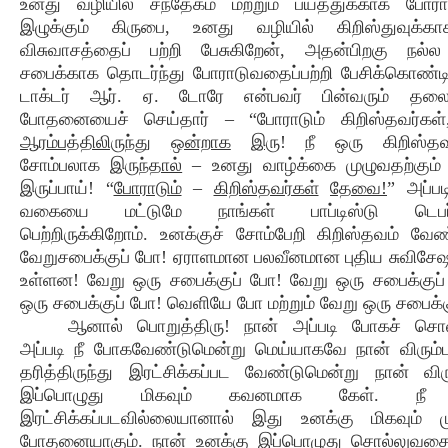
உனது வழியில் சந்தேகம் மற்றும் பயத்துக்காக போ
இழுக்கும் கிருபை, உனது வழியில் கிறிஸ்துவுக்
விசுவாசத்தைப் பற்றி பேசுகிறேன், அதன்பிறகு நல்ல
சபைக்காக தொடர்ந்து போராடுவதைப்பற்றி பேசிக்கொண்டிர
டாக்டர் ஆர். ஏ. டோரே என்பவர் பின்வரும் தலைப
போதனையைச் செய்தார் – “போராடும் கிறிஸ்தவர்கள
ஆரம்பத்திலிருந்து
ஒன்றாக
இரு
! நீ ஒரு கிறிஸ்த
சோம்பலாக
இருந்தால்
– உனது வாழ்க்கை முழுவதற்கும்
இருப்பாய்! “
போராடும்
–
கிறிஸ்தவர்கள்
தேவை!
” அப்பட
வகையை மட்டுமே நாங்கள் பாப்டிஸ்டு டெபர்ன
பெற்றிருக்கிறோம். உனக்குச் சோம்பேறி கிறிஸ்தவம் வேண
வேறுசபைக்குப் போ! ஏராளமான பலவீனமான புதிய சுவிச
உள்ளன! வேறு ஒரு சபைக்குப் போ! வேறு ஒரு சபைக்குப
ஒரு சபைக்குப் போ! வெளியே போ மற்றும் வேறு ஒரு சபைக்க
ஆனால் பொறுத்திரு! நான் அப்படி போகச் சொல
அப்படி நீ போகவேண்டுமென்று மெய்யாகவே நான் விரும்ப
தரித்திருந்து இரட்சிக்கப்பட வேண்டுமென்று நான் விரும
இப்பொழுது மிகவும் கவனமாக கேள். நீ
இரட்சிக்கப்படவில்லையானால் இது உனக்கு மிகவும் ம
போதனையாகும். நான் உனக்கு
இப்பொழுது
சொல்லுவத