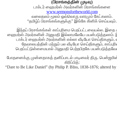
(பிரசங்கத்தின் முடிவு)
டாக்டர் ஹைமர்ஸ் அவர்களின் பிரசங்கங்களை
www.sermonsfortheworld.com
வலைதலம் மூலம் ஒவ்வொரு வாரமும் கேட்கலாம்.
“தமிழ்ப் பிரசங்கங்களுக்கு” இங்கே கிளிக் செய்யவும்.
இந்தப் பிரசங்கங்கள் காப்புரிமை பெறப்பட்டவையல்ல. இதை ட
ஹைமர்ஸ் அவர்களின் அனுமதி இல்லாமலேயே பயன்படுத்தலாம். இர
டாக்டர் ஹைமர்ஸ் அவர்களின் எல்லா வீடியோ செய்திகளும், 
தேவாலயத்தின் மற்றும் பல வீடியோ செய்திகளும், காப்புர
பெறப்பட்டுள்ளமையால் அனுமதி பெற்றபிறகே பயன்படுத்தவேண
போதனைக்கு முன்னதாகத் தனிப்பாடல் பாடினவர் திரு. பென்ஜமின்
கிரிப்பித்:
“Dare to Be Like Daniel” (by Philip P. Bliss, 1838-1876; altered b