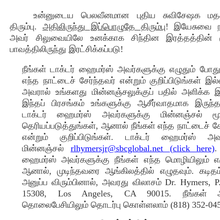
உன்னுடைய பெலவீனமான புதிய சுவிசேஷக மதத்த
திரும்பு.
அதிலிருந்து இப்பொழுதே திரும்பு
! இயேசுவை நம்
அவர் சிலுவையிலே உனக்காக சிந்தின இரத்தத்தின்
பாவத்திலிருந்து இரட்சிக்கப்படு!
நீங்கள் டாக்டர் ஹைமர்ஸ் அவர்களுக்கு எழுதும் போது
எந்த நாட்டைச் சேர்ந்தவர் என்றும் குறிப்பிடுங்கள் இ
அவரால் உங்களது மின்னஞ்சலுக்குப் பதில் அளிக்க 
இந்தப் பிரசங்கம் உங்களுக்கு ஆசீர்வாதமாக இருந்
டாக்டர் ஹைமர்ஸ் அவர்களுக்கு மின்னஞ்சல் மூ
தெரியப்படுத்துங்கள், ஆனால் நீங்கள் எந்த நாட்டைச் சே
என்றும் குறிப்பிடுங்கள். டாக்டர் ஹைமர்ஸ் அவ
மின்னஞ்சல்
rlhymersjr@sbcglobal.net (click here)
.
ஹைமர்ஸ் அவர்களுக்கு நீங்கள் எந்த மொழியிலும் எ
ஆனால், முடிந்தவரை ஆங்கிலத்தில் எழுதவும். கடிதம
அனுப்ப விரும்பினால், அவரது விலாசம் Dr. Hymers, P
15308, Los Angeles, CA 90015. நீங்கள் அ
தொலைபேசியிலும் தொடர்பு கொள்ளலாம் (818) 352-045