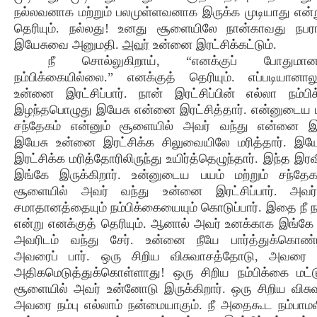
நல்லவனாக மற்றும் பலமுள்ளவனாக இருக்க முடியாது என்ற
தெரியும். நல்லது! உனது சூளையிலே நான்காவது நபர
இயேசுவை அனுமதி.
அவர்
உன்னை இரட்சிக்கட்டும்.
நீ சொல்லுகிறாய், “எனக்குப் போதும
நம்பிக்கையில்லை.” எனக்குத் தெரியும். எப்படியானா
உன்னை இரட்சிப்பார். நான் இரட்சிப்பின் எல்லா நம்பி
இழந்தபொழுது இயேசு என்னை இரட்சித்தார். என்னுடைய பய
சந்தேகம் என்னும் சூளையில் அவர் வந்து என்னை இரட
இயேசு உன்னை இரட்சிக்க சிலுவையிலே மரித்தார். இய
இரட்சிக்க மரித்தோரிலிருந்து உயிர்த்தெழுந்தார். இந்த இ
இங்கே இருக்கிறார். உன்னுடைய பயம் மற்றும் சந்தேக
சூளையில் அவர் வந்து உன்னை இரட்சிப்பார். அவர்
சமாதானத்தையும் நம்பிக்கையையும் கொடுப்பார். இதை நீ ந
என்று எனக்குத் தெரியும். ஆனால் அவர் உனக்காக இங்கே இ
அவரிடம் வந்து சேர். உன்னை நீயே பார்த்துக்கொண்ட
அவரைப் பார். ஒரு சிறிய விசுவாசத்தோடு, அவரை ந
அதிகமெடுத்துக்கொள்ளாது! ஒரு சிறிய நம்பிக்கை மட்
சூளையில் அவர் உன்னோடு இருக்கிறார். ஒரு சிறிய விச
அவரை நம்பு எல்லாம் நன்மையாகும். நீ அதைகூட நம்பாமலி