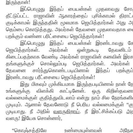
இருந்தான்!
இப்பொழுது இந்தப் பையன்கள் முதலாவது ச
தீட்டுப்பட்ட ராஜாவின் ஆகாரத்தைப் புசிக்காமல் திரா
குடிக்காமல் இருந்ததின் மூலமாக ஜெயித்தார்கள் அது அ
தெம்பை கொடுத்தது. அவர்கள் தேவனை முதலாவதாக வை
பறக்கும் வண்ண பரிட்சையை ஜெயித்தார்கள்!
இப்பொழுது இந்தப் பையன்கள் இரண்டாவது
ஜெயித்தார்கள். அவர்கள் ஒன்றுகூடி தேவனிடம்
கிடைப்பதற்காக வேண்டி அவர்கள் ராஜாவின் கனவின் இர
தங்களுக்குச் சொல்லும்படி ஜெபித்தார்கள். அவர்கள்
தேவனை சார்ந்துகொண்டபடியினால் இந்தப் பறக்க
இரண்டாவது பரீட்சையை ஜெயித்தார்கள்!
இது மிகவும் முக்கியமாக இருந்தபடியினால் நான் நே
உங்களுக்கு விளக்கி காட்டினேன். ஒரு கிறிஸ்தவ
வல்லமைக்குள் குதித்துவிடலாம் என்று நாம் சில நேரங்கள
முடியும். ஆனால் தேவனோடு நீ பெரிய வல்லமைக்குள் “கு
முடியாது. நீ அதில்
வளருகிறாய்
. நீ இரட்சிக்கப்படு
அத
வளரு! இயேசு சொன்னார்,
“கொஞ்சத்திலே உண்மையுள்ளவன் அநேகத்த