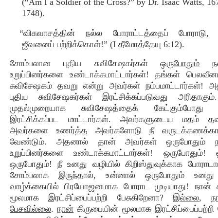
(“Am I a Soldier of the Cross?” by Dr. Isaac Watts, 16
1748).
“விசுவாசத்தின் நல்ல போராட்டத்தைப் போராடு, 
ஜீவனைப் பற்றிக்கொள்!” (I தீமோத்தேயு 6:12).
சோம்பலான புதிய சுவிசேஷகர்கள்
ஒருபோதும்
நல
உறுப்பினர்களை உண்டாக்கமாட்டார்கள்! தங்கள் பெலவீ
சுவிசேஷகம் தவறு என்று அவர்கள் நம்பமாட்டார்கள்! 
புதிய சுவிசேஷகர்கள் இரட்சிக்கப்படுவது அரிதாகும
முதல்முறையாக சுவிசேஷத்தைக் கேட்கும்போத
இரட்சிக்கப்பட மாட்டார்கள். அவர்களுடைய மதம் த
அவர்களை உணர்த்த அவர்களோடு நீ வருடக்கணக்க
வேண்டும். அதனால் தான் அவர்கள் ஒருபோதும் 
உறுப்பினர்களை உண்டாக்கமாட்டார்கள்! ஒருபோதும்! 
ஒருபோதும்! நீ உனது வழியில் கிறிஸ்துவுக்காக போராடாம
சோம்பலாக இருந்தால், உன்னால் ஒருபோதும் உனது
வாழ்க்கையில் பிரயோஜனமாக போராட முடியாது! நான் க
மூலமாக இரட்சிப்பைப்பற்றி பேசுகிறேனா?
இல்லை
,
ந
பேசவில்லை
.
நான்
கிருபையின் மூலமாக இரட்சிப்பைப்பற்றி 