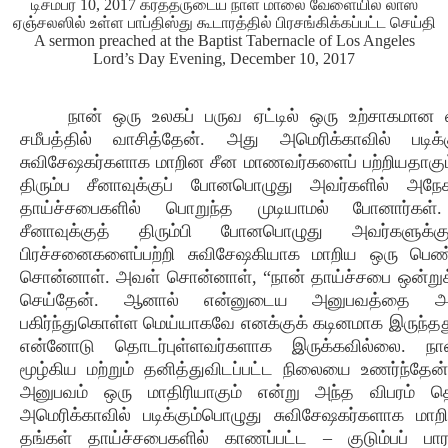
டிசம்பர் 10, 2017 கர்த்தருடைய நாள் மாலை வேளையில் லாஸ்
ஏஞ்சலஸில் உள்ள பாப்திஸ்து கூடாரத்தில் பிரசங்கிக்கப்பட்ட செய்தி
A sermon preached at the Baptist Tabernacle of Los Angeles
Lord’s Day Evening, December 10, 2017
நான் ஒரு உலகப் பருவ ஏட்டில் ஒரு உற்சாகமான 
சமீபத்தில் வாசித்தேன். அது அமெரிக்காவில் படிக்
சுவிசேஷகர்களாக மாறின சீன மாணவர்களைப் பற்றியதாகும
திரும்ப சீனாவுக்குப் போனபொழுது அவர்களில் அநேக
தாய்ச்சபைகளில் பொறுந்த முடியாமல் போனார்கள்
சீனாவுக்குத் திரும்பி போனபொழுது அவர்களுக்க
பிரச்சனைகளைப்பற்றி சுவிசேஷகியாக மாறிய ஒரு பெண
சொன்னாள். அவள் சொன்னாள், “நான் தாய்ச்சபை ஒன்றுக
செய்தேன். ஆனால் என்னுடைய அனுபவத்தை அ
பகிர்ந்துகொள்ள மெய்யாகவே எனக்குக் கடினமாக இருந்தத
என்னோடு தொடர்புள்ளவர்களாக இருக்கவில்லை. நான
மூழ்கிய மற்றும் தனித்துவிடப்பட்ட நிலையை உணர்ந்தே
அனுபவம் ஒரு மாதிரியாகும் என்று அந்த விபரம் தெர
அமெரிக்காவில் படிக்கும்பொழுது சுவிசேஷகர்களாக மா
தங்கள் தாய்ச்சபைகளில் காணப்பட்ட – குடும்பப் பா