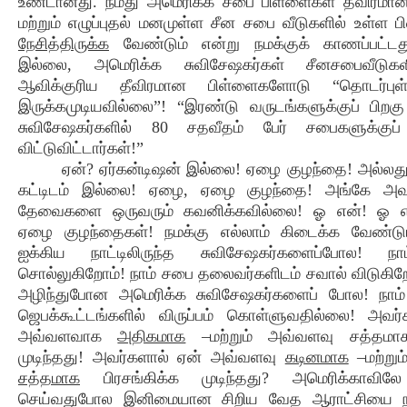
உண்டானது. நமது அமெரிக்க சபை பிள்ளைகள் தீவிரமா
மற்றும் எழுப்புதல் மனமுள்ள சீன சபை வீடுகளில் உள்ள
நேசித்திருக்க
வேண்டும் என்று நமக்குக் காணப்பட்ட
இல்லை, அமெரிக்க சுவிசேஷகர்கள் சீனசபைவீடுக
ஆவிக்குரிய தீவிரமான பிள்ளைகளோடு “தொடர்புள
இருக்கமுடியவில்லை”! “இரண்டு வருடங்களுக்குப் பிறக
சுவிசேஷகர்களில் 80 சதவீதம் பேர் சபைகளுக்க
விட்டுவிட்டார்கள்!”
ஏன்? ஏர்கன்டிஷன் இல்லை! ஏழை குழந்தை! அல்லத
கட்டிடம் இல்லை! ஏழை, ஏழை குழந்தை! அங்கே அ
தேவைகளை ஒருவரும் கவனிக்கவில்லை! ஓ என்! ஓ 
ஏழை குழந்தைகள்! நமக்கு எல்லாம் கிடைக்க வேண்டு
ஐக்கிய நாட்டிலிருந்த சுவிசேஷகர்களைப்போல! நாம
சொல்லுகிறோம்! நாம் சபை தலைவர்களிடம் சவால் விடுகிற
அழிந்துபோன அமெரிக்க சுவிசேஷகர்களைப் போல! நாம்
ஜெபக்கூட்டங்களில் விருப்பம் கொள்ளுவதில்லை! அவ
அவ்வளவாக
அதிகமாக
–மற்றும் அவ்வளவு சத்தமா
முடிந்தது! அவர்களால் ஏன் அவ்வளவு
கடினமாக
–மற்று
சத்தமாக
பிரசங்கிக்க முடிந்தது? அமெரிக்காவில
செய்வதுபோல இனிமையான சிறிய வேத ஆராட்சியை ந