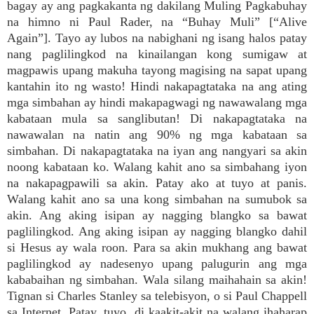
bagay ay ang pagkakanta ng dakilang Muling Pagkabuhay
na himno ni Paul Rader, na “Buhay Muli” [“Alive
Again”]. Tayo ay lubos na nabighani ng isang halos patay
nang paglilingkod na kinailangan kong sumigaw at
magpawis upang makuha tayong magising na sapat upang
kantahin ito ng wasto! Hindi nakapagtataka na ang ating
mga simbahan ay hindi makapagwagi ng nawawalang mga
kabataan mula sa sanglibutan! Di nakapagtataka na
nawawalan na natin ang 90% ng mga kabataan sa
simbahan. Di nakapagtataka na iyan ang nangyari sa akin
noong kabataan ko. Walang kahit ano sa simbahang iyon
na nakapagpawili sa akin. Patay ako at tuyo at panis.
Walang kahit ano sa una kong simbahan na sumubok sa
akin. Ang aking isipan ay nagging blangko sa bawat
paglilingkod. Ang aking isipan ay nagging blangko dahil
si Hesus ay wala roon. Para sa akin mukhang ang bawat
paglilingkod ay nadesenyo upang palugurin ang mga
kababaihan ng simbahan. Wala silang maihahain sa akin!
Tignan si Charles Stanley sa telebisyon, o si Paul Chappell
sa Internet. Patay, tuyo, di kaakit-akit na walang ihaharap