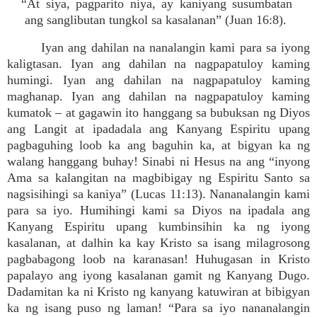
“At siya, pagparito niya, ay kaniyang susumbatan
ang sanglibutan tungkol sa kasalanan” (Juan 16:8).
Iyan ang dahilan na nanalangin kami para sa iyong
kaligtasan. Iyan ang dahilan na nagpapatuloy kaming
humingi. Iyan ang dahilan na nagpapatuloy kaming
maghanap. Iyan ang dahilan na nagpapatuloy kaming
kumatok – at gagawin ito hanggang sa bubuksan ng Diyos
ang Langit at ipadadala ang Kanyang Espiritu upang
pagbaguhing loob ka ang baguhin ka, at bigyan ka ng
walang hanggang buhay! Sinabi ni Hesus na ang “inyong
Ama sa kalangitan na magbibigay ng Espiritu Santo sa
nagsisihingi sa kaniya” (Lucas 11:13). Nananalangin kami
para sa iyo. Humihingi kami sa Diyos na ipadala ang
Kanyang Espiritu upang kumbinsihin ka ng iyong
kasalanan, at dalhin ka kay Kristo sa isang milagrosong
pagbabagong loob na karanasan! Huhugasan in Kristo
papalayo ang iyong kasalanan gamit ng Kanyang Dugo.
Dadamitan ka ni Kristo ng kanyang katuwiran at bibigyan
ka ng isang puso ng laman! “Para sa iyo nananalangin