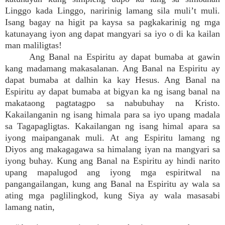
Linggo kada Linggo, naririnig lamang sila muli’t muli.
Isang bagay na higit pa kaysa sa pagkakarinig ng mga
katunayang iyon ang dapat mangyari sa iyo o di ka kailan
man maliligtas!
Ang Banal na Espiritu ay dapat bumaba at gawin
kang madamang makasalanan. Ang Banal na Espiritu ay
dapat bumaba at dalhin ka kay Hesus. Ang Banal na
Espiritu ay dapat bumaba at bigyan ka ng isang banal na
makataong pagtatagpo sa nabubuhay na Kristo.
Kakailanganin ng isang himala para sa iyo upang madala
sa Tagapagligtas. Kakailangan ng isang himal apara sa
iyong maipanganak muli. At ang Espiritu lamang ng
Diyos ang makagagawa sa himalang iyan na mangyari sa
iyong buhay. Kung ang Banal na Espiritu ay hindi narito
upang mapalugod ang iyong mga espiritwal na
pangangailangan, kung ang Banal na Espiritu ay wala sa
ating mga paglilingkod, kung Siya ay wala masasabi
lamang natin,