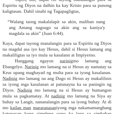
Espiritu ng Diyos na dalhin ka kay Kristo para sa punong
kaligtasan. Dahil sinabi ng Tagapagligtas,
“Walang taong makalalapit sa akin, maliban nang
ang Amang nagsugo sa akin ang sa kaniya'y
magdala sa akin” (Juan 6:44).
Kaya, dapat tayong manalangin para sa Espiritu ng Diyos
na magdal asa iyo kay Hesus, dahil si Hesus lamang ang
makaliligtas sa iyo mula sa kasalann at Impiyerno.
Hanggang ngayon
narinig
mo lamang ang
Ebangelyo.
Narinig
mo lamang na si Hesus ay namatay sa
Krus upang magbayad ng multa para sa iyong kasalanan.
Nadinig
mo lamang na ang Dugo ni Hesus ay makalilinis
sa iyong mga kasalanan at patunayna ka sa paningin ng
Diyos.
Nadinig
mo lamang na si Hesus ay bumangon
mula sa pagkamatay. At
nadinig
mo lamang na Siya ay
buhay sa Langit, nananalangin para sa iyong buhay. At di
mo
kailan man
mararanasan
iyong mga nakamamanghang
katunayan kung simpleng uupo ka lang sa simbahan