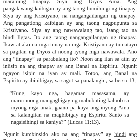
maraming tinapay. Siya ang Diyos Ama. Ang
pangalawang kaibigan ay ang taong humihingi ng tinapay.
Siya ay ang Kristiyano, na nangangailangan ng tinapay.
Ang pangatlong kaibigan ay ang taong nagpupunta sa
Kristiyano. Siya ay ang nawawalang tao, isang tao na
hindi ligtas. Ito ang taong nangangailangan ng tinapay.
Ikaw at ako na mga tunay na mga Kristiyano ay tumatayo
sa pagitan ng Diyos at noong iyong mga nawawala. Ano
ang “tinapay” sa parabulang ito? Noon ang ilan sa atin ay
iniisip na ang tinapay ay ang Banal na Espiritu. Ngunit
ngayon isipin na iyan ay mali. Totoo, ang Banal na
Espiritu ay ibinibigay, sa sagot sa panalangin, sa berso 13,
“Kung kayo nga, bagaman masasama, ay
marurunong mangagbigay ng mabubuting kaloob sa
inyong mga anak, gaano pa kaya ang inyong Ama
sa kalangitan na magbibigay ng Espiritu Santo sa
nagsisihingi sa kaniya?” (Lucas 11:13).
Ngunit kumbinsido ako na ang “tinapay” ay
hindi
ang