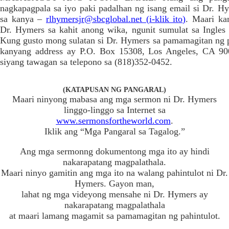
nagkapagpala sa iyo paki padalhan ng isang email si Dr. Hy
sa kanya –
rlhymersjr@sbcglobal.net (i-klik ito)
. Maari ka
Dr. Hymers sa kahit anong wika, ngunit sumulat sa Ingles
Kung gusto mong sulatan si Dr. Hymers sa pamamagitan ng p
kanyang address ay P.O. Box 15308, Los Angeles, CA 9
siyang tawagan sa telepono sa (818)352-0452.
(KATAPUSAN NG PANGARAL)
Maari ninyong mabasa ang mga sermon ni Dr. Hymers
linggo-linggo sa Internet sa
www.sermonsfortheworld.com
.
Iklik ang “Mga Pangaral sa Tagalog.”
Ang mga sermonng dokumentong mga ito ay hindi
nakarapatang magpalathala.
Maari ninyo gamitin ang mga ito na walang pahintulot ni Dr.
Hymers. Gayon man,
lahat ng mga videyong mensahe ni Dr. Hymers ay
nakarapatang magpalathala
at maari lamang magamit sa pamamagitan ng pahintulot.