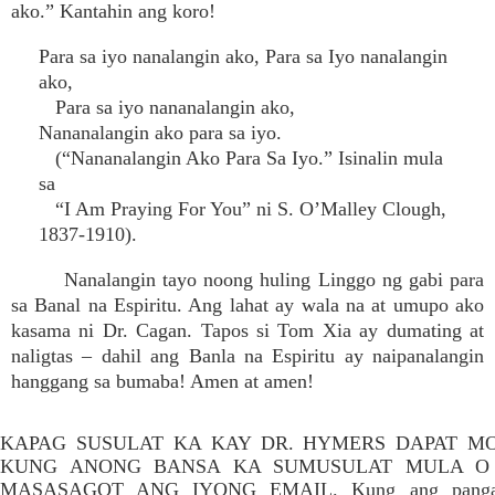
ako.” Kantahin ang koro!
Para sa iyo nanalangin ako, Para sa Iyo nanalangin
ako,
Para sa iyo nananalangin ako,
Nananalangin ako para sa iyo.
(“Nananalangin Ako Para Sa Iyo.” Isinalin mula
sa
“I Am Praying For You” ni S. O’Malley Clough,
1837-1910).
Nanalangin tayo noong huling Linggo ng gabi para
sa Banal na Espiritu. Ang lahat ay wala na at umupo ako
kasama ni Dr. Cagan. Tapos si Tom Xia ay dumating at
naligtas – dahil ang Banla na Espiritu ay naipanalangin
hanggang sa bumaba! Amen at amen!
KAPAG SUSULAT KA KAY DR. HYMERS DAPAT MO
KUNG ANONG BANSA KA SUMUSULAT MULA O 
MASASAGOT ANG IYONG EMAIL. Kung ang pangara