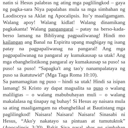
natin si Hesus palabras ng ating mga paglilingkod – gaya
ng pagka-sara Niya papalabas mula sa mga simbahan ng
Laodisceya sa Aklat ng Apocalipsis. Ito’y maaligamgam.
Walang apoy! Walang kidlat! Walang dinamikang
pagkakanta! Walang
pangangaral
– patay na berso-kada-
berso lamang na Bibliyang pagpaaliwanag! Hindi mo
kailangan
ang Banal na Espiritu upang magbigay ng isang
patay na pagpapaliwanag na pangaral! Ang mga
pagpapaliwanag na pangaral ay kumakausap sa utak! Ang
mga ebanghelistikong pangaral ay kumakausap sa puso! sa
puso! sa puso! “Sapagka't ang tao'y nanampalataya ng
puso sa ikatutuwid” (Mga Taga Roma 10:10).
Sa pamamagitan ng puso – hindi sa utak! Hindi sa isipan
lamang! Si Kristo ay dapat magsalita sa
puso
o walang
maliligtas – o walang mabubuhayan muli – o walang
makalalasa ng tinapay ng buhay! Si Hesus ay naisara mula
sa ating maaligamgam na ebanghelikal at Bautistang mga
paglilingkod! Naisara! Naisara! Naisara! Sinasabi ni
Hesus, “Ako'y nakatayo sa pintuan at tumutuktok”
(Apocalipsis 3:20). Bakit Siya nasal abas ng simbahan