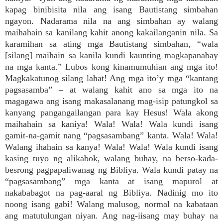
kapag binibisita nila ang isang Bautistang simbahan
ngayon. Nadarama nila na ang simbahan ay walang
maihahain sa kanilang kahit anong kakailanganin nila. Sa
karamihan sa ating mga Bautistang simbahan, “wala
[silang] maihain sa kanila kundi kaunting magkapanabay
na mga kanta.” Lubos kong kinamumuhian ang mga ito!
Magkakatunog silang lahat! Ang mga ito’y mga “kantang
pagsasamba” – at walang kahit ano sa mga ito na
magagawa ang isang makasalanang mag-isip patungkol sa
kanyang pangangailangan para kay Hesus! Wala akong
maihahain sa kaniya! Wala! Wala! Wala kundi isang
gamit-na-gamit nang “pagsasambang” kanta. Wala! Wala!
Walang ihahain sa kanya! Wala! Wala! Wala kundi isang
kasing tuyo ng alikabok, walang buhay, na berso-kada-
besrong pagpapaliwanag ng Bibliya. Wala kundi patay na
“pagsasambang” mga kanta at isang mapurol at
nakababagot na pag-aaral ng Bibliya. Nadinig mo ito
noong isang gabi! Walang malusog, normal na kabataan
ang matutulungan niyan. Ang nag-iisang may buhay na