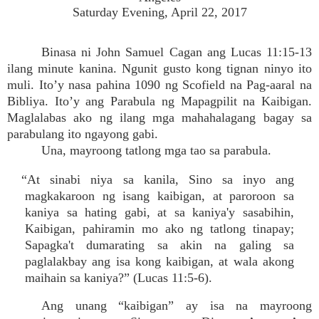
Saturday Evening, April 22, 2017
Binasa ni John Samuel Cagan ang Lucas 11:15-13
ilang minute kanina. Ngunit gusto kong tignan ninyo ito
muli. Ito’y nasa pahina 1090 ng Scofield na Pag-aaral na
Bibliya. Ito’y ang Parabula ng Mapagpilit na Kaibigan.
Maglalabas ako ng ilang mga mahahalagang bagay sa
parabulang ito ngayong gabi.
Una, mayroong tatlong mga tao sa parabula.
“At sinabi niya sa kanila, Sino sa inyo ang
magkakaroon ng isang kaibigan, at paroroon sa
kaniya sa hating gabi, at sa kaniya'y sasabihin,
Kaibigan, pahiramin mo ako ng tatlong tinapay;
Sapagka't dumarating sa akin na galing sa
paglalakbay ang isa kong kaibigan, at wala akong
maihain sa kaniya?” (Lucas 11:5-6).
Ang unang “kaibigan” ay isa na mayroong