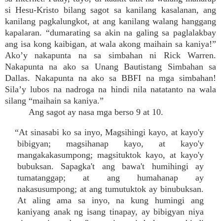
si Hesu-Kristo bilang sagot sa kanilang kasalanan, ang
kanilang pagkalungkot, at ang kanilang walang hanggang
kapalaran. “dumarating sa akin na galing sa paglalakbay
ang isa kong kaibigan, at wala akong maihain sa kaniya!”
Ako’y nakapunta na sa simbahan ni Rick Warren.
Nakapunta na ako sa Unang Bautistang Simbahan sa
Dallas. Nakapunta na ako sa BBFI na mga simbahan!
Sila’y lubos na nadroga na hindi nila natatanto na wala
silang “maihain sa kaniya.”
Ang sagot ay nasa mga berso 9 at 10.
“At sinasabi ko sa inyo, Magsihingi kayo, at kayo'y
bibigyan; magsihanap kayo, at kayo'y
mangakakasumpong; magsituktok kayo, at kayo'y
bubuksan. Sapagka't ang bawa't humihingi ay
tumatanggap; at ang humahanap ay
nakasusumpong; at ang tumutuktok ay binubuksan.
At aling ama sa inyo, na kung humingi ang
kaniyang anak ng isang tinapay, ay bibigyan niya