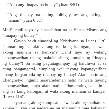
“Ako ang tinapay na buhay” (Juan 6:51).
“Ang tinapay na aking ibibigay ay ang aking
laman” (Juan 6:51).
Muli’t muli tayo ay sinasabihan na si Hesus Mismo ang
“tinapay ng buhay.”
Gayon bakit sinasabi ng Kristiyano sa Lucas 11:6,
“dumarating sa akin… ang isa kong kaibigan, at wala
akong maihain sa kaniya”? Dahil tayo ay walang
kapangyarihan upang makuha silang kumain ng “tinapay
ng buhay”! Sa ating pagtatagumpay ng kaluluwa at sa
ating pangangaral, simpleng wal tayong kapangyarihan
upang bigyan sila ng tinapay ng buhay! Alam natin ang
Ebanghelyo, ngunit nararamdaman natin na wala tayong
kapangyarihan, kaya alam natin, “dumarating sa akin…
ang isa kong kaibigan, at wala akong maihain sa kaniya”
(Lucas 11:6).
Iyan ang aking kumpisal – “wala akong maihain sa
kaniya.” Iyan ang nadarama ng maraming mga kabataan