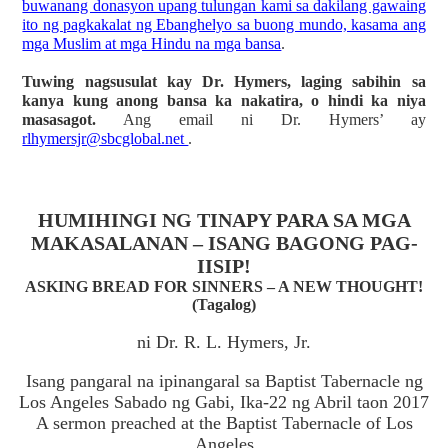
buwanang donasyon upang tulungan kami sa dakilang gawaing
ito ng pagkakalat ng Ebanghelyo sa buong mundo, kasama ang
mga Muslim at mga Hindu na mga bansa
.
Tuwing nagsusulat kay Dr. Hymers, laging sabihin sa
kanya kung anong bansa ka nakatira, o hindi ka niya
masasagot.
Ang email ni Dr. Hymers’ ay
rlhymersjr@sbcglobal.net
.
HUMIHINGI NG TINAPY PARA SA MGA
MAKASALANAN – ISANG BAGONG PAG-
IISIP!
ASKING BREAD FOR SINNERS – A NEW THOUGHT!
(Tagalog)
ni Dr. R. L. Hymers, Jr.
Isang pangaral na ipinangaral sa Baptist Tabernacle ng
Los Angeles Sabado ng Gabi, Ika-22 ng Abril taon 2017
A sermon preached at the Baptist Tabernacle of Los
Angeles