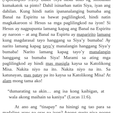
kumakatok sa pinto? Dahil isinarhan natin Siya, iyan ang
dahilan. Kung hindi natin ipananalanging bumaba ang
Banal na Espiritu sa bawat paglilingkod, hindi natin
magkakaroon si Hesus sa mga paglilingkod na iyon! Si
Hesus ay nagpupunta lamang kapag ang Banal na Espiritu
ay naroon – at ang Banal na Espirtu ay
maparirito
lamang
kung magdarasal tayo hanggang sa Siya’y bumaba! Ay
narito lamang kapag
tayo’y
manalangin hanggang Siya’y
bumaba! Narito lamang kapag tayo’y
manalangin
hanggang sa bumaba Siya! Marami sa ating mga
paglilingkod ay hindi
mas masigla
kaysa sa Katolikong
Misa. Nakita niyo na ito. Nakita niyo na ito. Sa
katunayan,
mas patay
pa ito kaysa sa Katolikong Misa! At
alam
mong tama ako!
“dumarating sa akin… ang isa kong kaibigan, at
wala akong maihain sa kaniya” (Lucas 11:6).
At ano ang “tinapay” na hiningi ng tao para sa
madaling araw na oras na iyon? Anong gusto niya noong