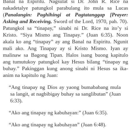
Banal na Espiritu. Nagsulat si Dr. John R. Rice na
nakadetalye patungkol parabulang ito mula sa Lucas
(
Panalangin: Paghihingi at Pagtatanggap [Prayer:
Asking and Receiving,
Sword of the Lord, 1970, pah. 70).
Patungkol sa “tinapay,” sinabi ni Dr. Rice na ito’y si
Kristo. “Siya Mismo ang Tinapay.” (Juan 6:35). Noon
akala ko ang “tinapay” ay ang Banal na Espiritu. Ngunit
mali ako. Ang Tinapay ay si Kristo Mismo. Iyan ay
malinaw sa Bagong Tipan. Halos isang buong kapitulo
ang tumutukoy patungkol kay Hesus bilang “tinapay ng
buhay.” Pakinggan kung anong sinabi ni Hesus sa ika-
anim na kapitulo ng Juan:
“Ang tinapay ng Dios ay yaong bumababang mula
sa langit, at nagbibigay buhay sa sanglibutan” (Juan
6:33).
“Ako ang tinapay ng kabuhayan:” (Juan 6:35).
“Ako ang tinapay ng kabuhayan” (Juan 6:48).