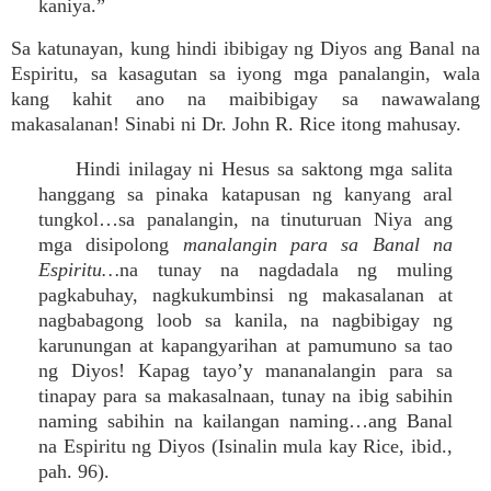
kaniya.”
Sa katunayan, kung hindi ibibigay ng Diyos ang Banal na
Espiritu, sa kasagutan sa iyong mga panalangin, wala
kang kahit ano na maibibigay sa nawawalang
makasalanan! Sinabi ni Dr. John R. Rice itong mahusay.
Hindi inilagay ni Hesus sa saktong mga salita
hanggang sa pinaka katapusan ng kanyang aral
tungkol…sa panalangin, na tinuturuan Niya ang
mga disipolong
manalangin para sa Banal na
Espiritu…
na tunay na nagdadala ng muling
pagkabuhay, nagkukumbinsi ng makasalanan at
nagbabagong loob sa kanila, na nagbibigay ng
karunungan at kapangyarihan at pamumuno sa tao
ng Diyos! Kapag tayo’y mananalangin para sa
tinapay para sa makasalnaan, tunay na ibig sabihin
naming sabihin na kailangan naming…ang Banal
na Espiritu ng Diyos (Isinalin mula kay Rice, ibid.,
pah. 96).