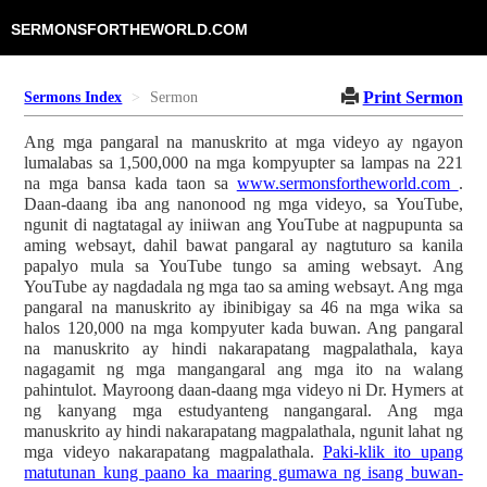
SERMONSFORTHEWORLD.COM
Print Sermon
Sermons Index
Sermon
Ang mga pangaral na manuskrito at mga videyo ay ngayon
lumalabas sa 1,500,000 na mga kompyupter sa lampas na 221
na mga bansa kada taon sa
www.sermonsfortheworld.com
.
Daan-daang iba ang nanonood ng mga videyo, sa YouTube,
ngunit di nagtatagal ay iniiwan ang YouTube at nagpupunta sa
aming websayt, dahil bawat pangaral ay nagtuturo sa kanila
papalyo mula sa YouTube tungo sa aming websayt. Ang
YouTube ay nagdadala ng mga tao sa aming websayt. Ang mga
pangaral na manuskrito ay ibinibigay sa 46 na mga wika sa
halos 120,000 na mga kompyuter kada buwan. Ang pangaral
na manuskrito ay hindi nakarapatang magpalathala, kaya
nagagamit ng mga mangangaral ang mga ito na walang
pahintulot. Mayroong daan-daang mga videyo ni Dr. Hymers at
ng kanyang mga estudyanteng nangangaral. Ang mga
manuskrito ay hindi nakarapatang magpalathala, ngunit lahat ng
mga videyo nakarapatang magpalathala.
Paki-klik ito upang
matutunan kung paano ka maaring gumawa ng isang buwan-