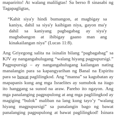
maparirito! At walang maliligtas! Sa berso 8 sinasabi ng
Tagapagligtas,
“Kahit siya'y hindi bumangon, at magbigay sa
kaniya, dahil sa siya'y kaibigan niya, gayon ma'y
dahil sa kaniyang pagbagabag ay siya'y
magbabangon at ibibigay gaano man ang
kinakailangan niya” (Lucas 11:8).
Ang Griyegong salita na isinalin bilang “pagbagabag” sa
KJV ay nangangahulugang “walang hiyang pagpupursigi.”
Pagpupursigi – ay nangangahulugang kailangan nating
manalangin para sa kapangyarihan ng Banal na Espiritu
para sa
bawat
paglilingkod. Ang “manna” sa kagubatan ay
mapapanis kung ang mga Israelites ay sumubok na itago
ito hanggang sa sunod na araw. Pareho ito ngayon. Ang
mga panalanging pagpupulong at ang mga paglilingkod ay
magiging “bulok” maliban na lang kung tayo’y “walang
hiyang magpupursigi” sa panalangin bago ng bawat
panalanging pagpupulong at bawat paglilingkod! Isinara