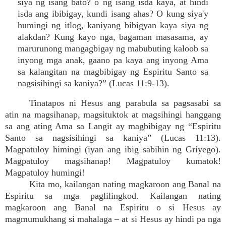
siya ng isang bato? o ng isang isda kaya, at hindi
isda ang ibibigay, kundi isang ahas? O kung siya'y
humingi ng itlog, kaniyang bibigyan kaya siya ng
alakdan? Kung kayo nga, bagaman masasama, ay
marurunong mangagbigay ng mabubuting kaloob sa
inyong mga anak, gaano pa kaya ang inyong Ama
sa kalangitan na magbibigay ng Espiritu Santo sa
nagsisihingi sa kaniya?” (Lucas 11:9-13).
Tinatapos ni Hesus ang parabula sa pagsasabi sa
atin na magsihanap, magsituktok at magsihingi hanggang
sa ang ating Ama sa Langit ay magbibigay ng “Espiritu
Santo sa nagsisihingi sa kaniya” (Lucas 11:13).
Magpatuloy himingi (iyan ang ibig sabihin ng Griyego).
Magpatuloy magsihanap! Magpatuloy kumatok!
Magpatuloy humingi!
Kita mo, kailangan nating magkaroon ang Banal na
Espiritu sa mga paglilingkod. Kailangan nating
magkaroon ang Banal na Espiritu o si Hesus ay
magmumukhang si mahalaga – at si Hesus ay hindi pa nga