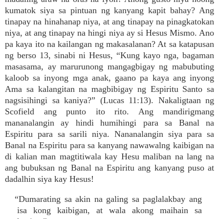
kumatok siya sa pintuan ng kanyang kapit bahay? Ang
tinapay na hinahanap niya, at ang tinapay na pinagkatokan
niya, at ang tinapay na hingi niya ay si Hesus Mismo. Ano
pa kaya ito na kailangan ng makasalanan? At sa katapusan
ng berso 13, sinabi ni Hesus, “Kung kayo nga, bagaman
masasama, ay marurunong mangagbigay ng mabubuting
kaloob sa inyong mga anak, gaano pa kaya ang inyong
Ama sa kalangitan na magbibigay ng Espiritu Santo sa
nagsisihingi sa kaniya?” (Lucas 11:13). Nakaligtaan ng
Scofield ang punto ito rito. Ang mandirigmang
mananalangin ay hindi humihingi para sa Banal na
Espiritu para sa sarili niya. Nananalangin siya para sa
Banal na Espiritu para sa kanyang nawawalng kaibigan na
di kalian man magtitiwala kay Hesu maliban na lang na
ang bubuksan ng Banal na Espiritu ang kanyang puso at
dadalhin siya kay Hesus!
“Dumarating sa akin na galing sa paglalakbay ang
isa kong kaibigan, at wala akong maihain sa