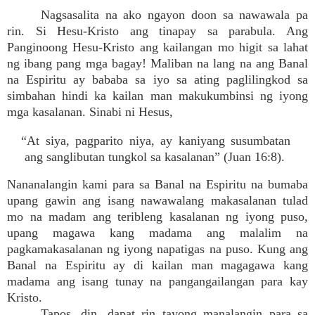
Nagsasalita na ako ngayon doon sa nawawala pa
rin. Si Hesu-Kristo ang tinapay sa parabula. Ang
Panginoong Hesu-Kristo ang kailangan mo higit sa lahat
ng ibang pang mga bagay! Maliban na lang na ang Banal
na Espiritu ay bababa sa iyo sa ating paglilingkod sa
simbahan hindi ka kailan man makukumbinsi ng iyong
mga kasalanan. Sinabi ni Hesus,
“At siya, pagparito niya, ay kaniyang susumbatan
ang sanglibutan tungkol sa kasalanan” (Juan 16:8).
Nananalangin kami para sa Banal na Espiritu na bumaba
upang gawin ang isang nawawalang makasalanan tulad
mo na madam ang teribleng kasalanan ng iyong puso,
upang magawa kang madama ang malalim na
pagkamakasalanan ng iyong napatigas na puso. Kung ang
Banal na Espiritu ay di kailan man magagawa kang
madama ang isang tunay na pangangailangan para kay
Kristo.
Tapos, din, dapat rin tayong manalangin para sa