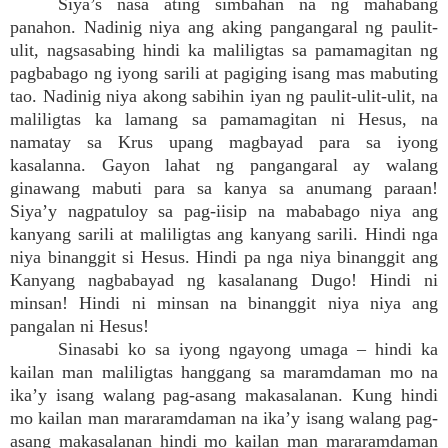
Siya’s nasa ating simbahan na ng mahabang
panahon. Nadinig niya ang aking pangangaral ng paulit-
ulit, nagsasabing hindi ka maliligtas sa pamamagitan ng
pagbabago ng iyong sarili at pagiging isang mas mabuting
tao. Nadinig niya akong sabihin iyan ng paulit-ulit-ulit, na
maliligtas ka lamang sa pamamagitan ni Hesus, na
namatay sa Krus upang magbayad para sa iyong
kasalanna. Gayon lahat ng pangangaral ay walang
ginawang mabuti para sa kanya sa anumang paraan!
Siya’y nagpatuloy sa pag-iisip na mababago niya ang
kanyang sarili at maliligtas ang kanyang sarili. Hindi nga
niya binanggit si Hesus. Hindi pa nga niya binanggit ang
Kanyang nagbabayad ng kasalanang Dugo! Hindi ni
minsan! Hindi ni minsan na binanggit niya niya ang
pangalan ni Hesus!
Sinasabi ko sa iyong ngayong umaga – hindi ka
kailan man maliligtas hanggang sa maramdaman mo na
ika’y isang walang pag-asang makasalanan. Kung hindi
mo kailan man mararamdaman na ika’y isang walang pag-
asang makasalanan hindi mo kailan man mararamdaman