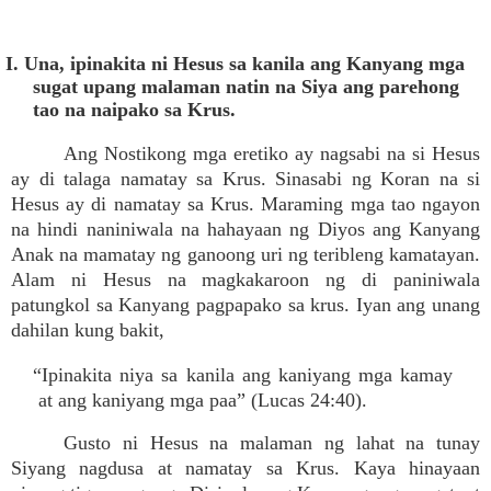
I. Una, ipinakita ni Hesus sa kanila ang Kanyang mga
sugat upang malaman natin na Siya ang parehong
tao na naipako sa Krus.
Ang Nostikong mga eretiko ay nagsabi na si Hesus
ay di talaga namatay sa Krus. Sinasabi ng Koran na si
Hesus ay di namatay sa Krus. Maraming mga tao ngayon
na hindi naniniwala na hahayaan ng Diyos ang Kanyang
Anak na mamatay ng ganoong uri ng teribleng kamatayan.
Alam ni Hesus na magkakaroon ng di paniniwala
patungkol sa Kanyang pagpapako sa krus. Iyan ang unang
dahilan kung bakit,
“Ipinakita niya sa kanila ang kaniyang mga kamay
at ang kaniyang mga paa” (Lucas 24:40).
Gusto ni Hesus na malaman ng lahat na tunay
Siyang nagdusa at namatay sa Krus. Kaya hinayaan