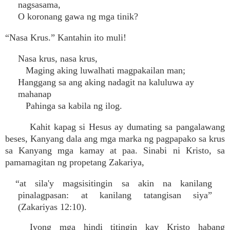
nagsasama,
O koronang gawa ng mga tinik?
“Nasa Krus.” Kantahin ito muli!
Nasa krus, nasa krus,
Maging aking luwalhati magpakailan man;
Hanggang sa ang aking nadagit na kaluluwa ay
mahanap
Pahinga sa kabila ng ilog.
Kahit kapag si Hesus ay dumating sa pangalawang
beses, Kanyang dala ang mga marka ng pagpapako sa krus
sa Kanyang mga kamay at paa. Sinabi ni Kristo, sa
pamamagitan ng propetang Zakariya,
“at sila'y magsisitingin sa akin na kanilang
pinalagpasan: at kanilang tatangisan siya”
(Zakariyas 12:10).
Iyong mga hindi titingin kay Kristo habang