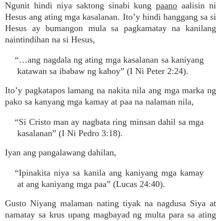
Ngunit hindi niya saktong sinabi kung
paano
aalisin ni
Hesus ang ating mga kasalanan. Ito’y hindi hanggang sa si
Hesus ay bumangon mula sa pagkamatay na kanilang
naintindihan na si Hesus,
“…ang nagdala ng ating mga kasalanan sa kaniyang
katawan sa ibabaw ng kahoy” (I Ni Peter 2:24).
Ito’y pagkatapos lamang na nakita nila ang mga marka ng
pako sa kanyang mga kamay at paa na nalaman nila,
“Si Cristo man ay nagbata ring minsan dahil sa mga
kasalanan” (I Ni Pedro 3:18).
Iyan ang pangalawang dahilan,
“Ipinakita niya sa kanila ang kaniyang mga kamay
at ang kaniyang mga paa” (Lucas 24:40).
Gusto Niyang malaman nating tiyak na nagdusa Siya at
namatay sa krus upang magbayad ng multa para sa ating