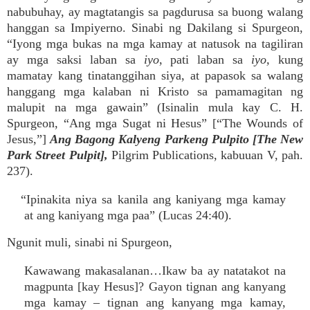
nabubuhay, ay magtatangis sa pagdurusa sa buong walang
hanggan sa Impiyerno. Sinabi ng Dakilang si Spurgeon,
“Iyong mga bukas na mga kamay at natusok na tagiliran
ay mga saksi laban sa
iyo
, pati laban sa
iyo,
kung
mamatay kang tinatanggihan siya, at papasok sa walang
hanggang mga kalaban ni Kristo sa pamamagitan ng
malupit na mga gawain” (Isinalin mula kay C. H.
Spurgeon, “Ang mga Sugat ni Hesus” [“The Wounds of
Jesus,”]
Ang Bagong Kalyeng Parkeng Pulpito
[The New
Park Street Pulpit],
Pilgrim Publications, kabuuan V, pah.
237).
“Ipinakita niya sa kanila ang kaniyang mga kamay
at ang kaniyang mga paa” (Lucas 24:40).
Ngunit muli, sinabi ni Spurgeon,
Kawawang makasalanan…Ikaw ba ay natatakot na
magpunta [kay Hesus]? Gayon tignan ang kanyang
mga kamay – tignan ang kanyang mga kamay,