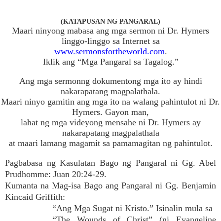
(KATAPUSAN NG PANGARAL)
Maari ninyong mabasa ang mga sermon ni Dr. Hymers
linggo-linggo sa Internet sa
www.sermonsfortheworld.com
.
Iklik ang “Mga Pangaral sa Tagalog.”
Ang mga sermonng dokumentong mga ito ay hindi
nakarapatang magpalathala.
Maari ninyo gamitin ang mga ito na walang pahintulot ni Dr.
Hymers. Gayon man,
lahat ng mga videyong mensahe ni Dr. Hymers ay
nakarapatang magpalathala
at maari lamang magamit sa pamamagitan ng pahintulot.
Pagbabasa ng Kasulatan Bago ng Pangaral ni Gg. Abel
Prudhomme: Juan 20:24-29.
Kumanta na Mag-isa Bago ang Pangaral ni Gg. Benjamin
Kincaid Griffith:
“Ang Mga Sugat ni Kristo.” Isinalin mula sa
“The Wounds of Christ” (ni Evangeline