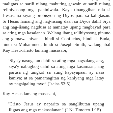
maligtas sa sarili nilang mabuting gawain at sarili nilang
relihiyosong mga paniniwala. Kaya tinanggihan nila si
Hesus, na siyang probisyon ng Diyos para sa kaligtasan.
Si Hesus lamang ang nag-iisang daan sa Diyos dahil Siya
ang nag-iisang nagdusa at namatay upang magbayad para
sa ating mga kasalanan. Walang ibang relihiyosong pinuno
ang gumawa niyan – hindi si Confucius, hindi si Buda,
hindi si Mohammed, hindi si Joseph Smith, walang iba!
Kay Hesu-Kristo lamang masasabi,
“Siya'y nasugatan dahil sa ating mga pagsalangsang,
siya'y nabugbog dahil sa ating mga kasamaan, ang
parusa ng tungkol sa ating kapayapaan ay nasa
kaniya; at sa pamamagitan ng kaniyang mga latay
ay nagsigaling tayo” (Isaias 53:5).
Kay Hesus lamang masasabi,
“Cristo Jesus ay naparito sa sanglibutan upang
iligtas ang mga makasalanan” (I Ni Timoteo 1:15).