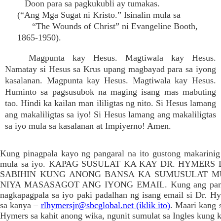
Doon para sa pagkukubli ay tumakas.
(“Ang Mga Sugat ni Kristo.” Isinalin mula sa
“The Wounds of Christ” ni Evangeline Booth,
1865-1950).
Magpunta kay Hesus. Magtiwala kay Hesus.
Namatay si Hesus sa Krus upang magbayad para sa iyong
kasalanan. Magpunta kay Hesus. Magtiwala kay Hesus.
Huminto sa pagsusubok na maging isang mas mabuting
tao. Hindi ka kailan man ililigtas ng nito. Si Hesus lamang
ang makaliligtas sa iyo! Si Hesus lamang ang makaliligtas
sa iyo mula sa kasalanan at Impiyerno! Amen.
Kung pinagpala kayo ng pangaral na ito gustong makarinig
mula sa iyo. KAPAG SUSULAT KA KAY DR. HYMERS
SABIHIN KUNG ANONG BANSA KA SUMUSULAT MU
NIYA MASASAGOT ANG IYONG EMAIL. Kung ang pangar
nagkapagpala sa iyo paki padalhan ng isang email si Dr. Hy
sa kanya –
rlhymersjr@sbcglobal.net (iklik ito)
. Maari kang 
Hymers sa kahit anong wika, ngunit sumulat sa Ingles kung 