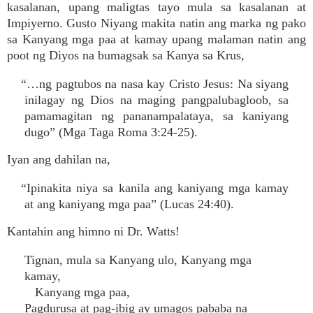
kasalanan, upang maligtas tayo mula sa kasalanan at
Impiyerno. Gusto Niyang makita natin ang marka ng pako
sa Kanyang mga paa at kamay upang malaman natin ang
poot ng Diyos na bumagsak sa Kanya sa Krus,
“…ng pagtubos na nasa kay Cristo Jesus: Na siyang
inilagay ng Dios na maging pangpalubagloob, sa
pamamagitan ng pananampalataya, sa kaniyang
dugo” (Mga Taga Roma 3:24-25).
Iyan ang dahilan na,
“Ipinakita niya sa kanila ang kaniyang mga kamay
at ang kaniyang mga paa” (Lucas 24:40).
Kantahin ang himno ni Dr. Watts!
Tignan, mula sa Kanyang ulo, Kanyang mga
kamay,
Kanyang mga paa,
Pagdurusa at pag-ibig ay umagos pababa na