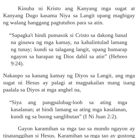
Kinuha ni Kristo ang Kanyang mga sugat at
Kanyang Dugo kasama Niya sa Langit upang magbigay
ng walang hanggang pagtutubos para sa atin.
“Sapagka't hindi pumasok si Cristo sa dakong banal
na ginawa ng mga kamay, na kahalintulad lamang
ng tunay; kundi sa talagang langit, upang humarap
ngayon sa harapan ng Dios dahil sa atin” (Hebreo
9:24).
Nakaupo sa kanang kamay ng Diyos sa Langit, ang mga
sugat ni Hesus ay palagi at magpakailan mang isang
paalala sa Diyos at mga anghel na,
“Siya ang pangpalubag-loob sa ating mga
kasalanan; at hindi lamang sa ating mga kasalanan,
kundi ng sa buong sanglibutan” (I Ni Juan 2:2).
Gayon karamihan sa mga tao sa mundo ngayon ay
tinatanggihan si Hesus. Karamihan sa mga tao ay gustong