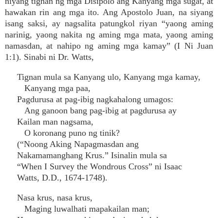
niyang tignan ng mga Disipolo ang Kanyang mga sugat, at
hawakan rin ang mga ito. Ang Apostolo Juan, na siyang
isang saksi, ay nagsalita patungkol riyan “yaong aming
narinig, yaong nakita ng aming mga mata, yaong aming
namasdan, at nahipo ng aming mga kamay” (I Ni Juan
1:1). Sinabi ni Dr. Watts,
Tignan mula sa Kanyang ulo, Kanyang mga kamay,
Kanyang mga paa,
Pagdurusa at pag-ibig nagkahalong umagos:
Ang ganoon bang pag-ibig at pagdurusa ay
Kailan man nagsama,
O koronang puno ng tinik?
(“Noong Aking Napagmasdan ang
Nakamamanghang Krus.” Isinalin mula sa
“When I Survey the Wondrous Cross” ni Isaac
Watts, D.D., 1674-1748).
Nasa krus, nasa krus,
Maging luwalhati mapakailan man;