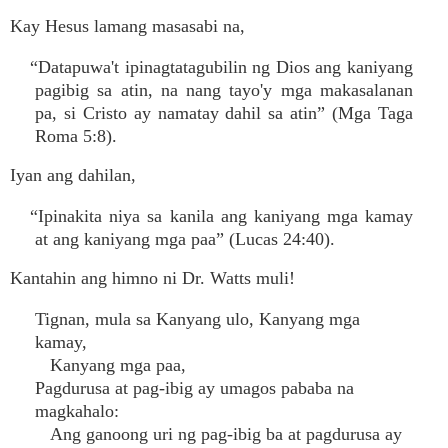
Kay Hesus lamang masasabi na,
“Datapuwa't ipinagtatagubilin ng Dios ang kaniyang
pagibig sa atin, na nang tayo'y mga makasalanan
pa, si Cristo ay namatay dahil sa atin” (Mga Taga
Roma 5:8).
Iyan ang dahilan,
“Ipinakita niya sa kanila ang kaniyang mga kamay
at ang kaniyang mga paa” (Lucas 24:40).
Kantahin ang himno ni Dr. Watts muli!
Tignan, mula sa Kanyang ulo, Kanyang mga
kamay,
Kanyang mga paa,
Pagdurusa at pag-ibig ay umagos pababa na
magkahalo:
Ang ganoong uri ng pag-ibig ba at pagdurusa ay