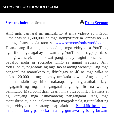
SERMONSFORTHEWORLD.COM
Print Sermon
Sermons Index
Sermon
Ang mga pangaral na manuskrito at mga videyo ay ngayon
lumalabas sa 1,500,000 na mga kompyupter sa lampas na 221
na mga bansa kada taon sa
www.sermonsfortheworld.com
.
Daan-daang iba ang nanonood ng mga videyo, sa YouTube,
ngunit di nagtatagal ay iniiwan ang YouTube at nagpupunta sa
aming websayt, dahil bawat pangaral ay nagtuturo sa kanila
papalyo mula sa YouTube tungo sa aming websayt. Ang
YouTube ay nagdadala ng mga tao sa aming websayt. Ang mga
pangaral na manuskrito ay ibinibigay sa 46 na mga wika sa
halos 120,000 na mga kompyuter kada buwan. Ang pangaral
na manuskrito ay hindi nakarapatang magpalathala, kaya
nagagamit ng mga mangangaral ang mga ito na walang
pahintulot. Mayroong daan-daang mga videyo ni Dr. Hymers at
ng kanyang mga estudyanteng nangangaral. Ang mga
manuskrito ay hindi nakarapatang magpalathala, ngunit lahat ng
mga videyo nakarapatang magpalathala.
Paki-klik ito upang
matutunan kung paano ka maaring gumawa ng isang buwan-