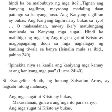
hindi ka ba maibubuyo ng mga ito?...Tignan ang
kanyang tagiliran, mayroong madaling daan
patungo sa kanyang puso. Ang Kanyang tagiliran
ay bukas. Ang Kanyang tagiliran ay bukas sa [iyo]
… O makasalanan, naway ika’y matulungang
maniwala sa Kanyang mga sugat! Hindi ka
mabibigo ng mga ito; Ang mga sugat ni Kristo ay
magpapagaling doon sa mga naglalagay ng
kanilang tiwala sa kanya (Isinalin mula sa ibid.,
pahina 240).
“Ipinakita niya sa kanila ang kaniyang mga kamay
at ang kaniyang mga paa” (Lucas 24:40).
Si Evangeline Booth, ng lumang Salvation Army, ay
nagsabi nitong mahusay,
Ang mga sugat ni Kristo ay bukas,
Makasalanan, ginawa ang mga ito para sa iyo;
Ang mga sugat ni Kristo ay bukas,