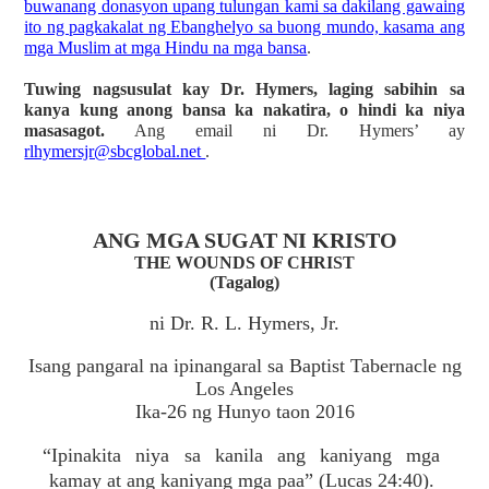
buwanang donasyon upang tulungan kami sa dakilang gawaing
ito ng pagkakalat ng Ebanghelyo sa buong mundo, kasama ang
mga Muslim at mga Hindu na mga bansa
.
Tuwing nagsusulat kay Dr. Hymers, laging sabihin sa
kanya kung anong bansa ka nakatira, o hindi ka niya
masasagot.
Ang email ni Dr. Hymers’ ay
rlhymersjr@sbcglobal.net
.
ANG MGA SUGAT NI KRISTO
THE WOUNDS OF CHRIST
(Tagalog)
ni Dr. R. L. Hymers, Jr.
Isang pangaral na ipinangaral sa Baptist Tabernacle ng
Los Angeles
Ika-26 ng Hunyo taon 2016
“Ipinakita niya sa kanila ang kaniyang mga
kamay at ang kaniyang mga paa” (Lucas 24:40).