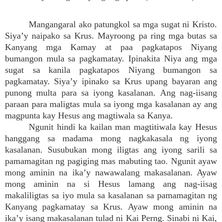
Mangangaral ako patungkol sa mga sugat ni Kristo.
Siya’y naipako sa Krus. Mayroong pa ring mga butas sa
Kanyang mga Kamay at paa pagkatapos Niyang
bumangon mula sa pagkamatay. Ipinakita Niya ang mga
sugat sa kanila pagkatapos Niyang bumangon sa
pagkamatay. Siya’y ipinako sa Krus upang bayaran ang
punong multa para sa iyong kasalanan. Ang nag-iisang
paraan para maligtas mula sa iyong mga kasalanan ay ang
magpunta kay Hesus ang magtiwala sa Kanya.
Ngunit hindi ka kailan man magtitiwala kay Hesus
hanggang sa madama mong nagkakasala ng iyong
kasalanan. Susubukan mong iligtas ang iyong sarili sa
pamamagitan ng pagiging mas mabuting tao. Ngunit ayaw
mong aminin na ika’y nawawalang makasalanan. Ayaw
mong aminin na si Hesus lamang ang nag-iisag
makaliligtas sa iyo mula sa kasalanan sa pamamagitan ng
Kanyang pagkamatay sa Krus. Ayaw mong aminin na
ika’y isang makasalanan tulad ni Kai Perng. Sinabi ni Kai,