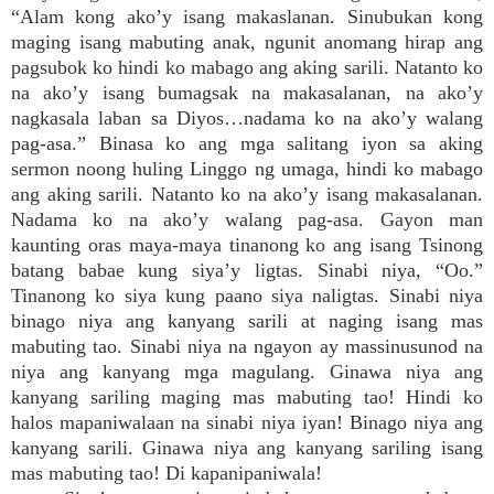
“Alam kong ako’y isang makaslanan. Sinubukan kong
maging isang mabuting anak, ngunit anomang hirap ang
pagsubok ko hindi ko mabago ang aking sarili. Natanto ko
na ako’y isang bumagsak na makasalanan, na ako’y
nagkasala laban sa Diyos…nadama ko na ako’y walang
pag-asa.” Binasa ko ang mga salitang iyon sa aking
sermon noong huling Linggo ng umaga, hindi ko mabago
ang aking sarili. Natanto ko na ako’y isang makasalanan.
Nadama ko na ako’y walang pag-asa. Gayon man
kaunting oras maya-maya tinanong ko ang isang Tsinong
batang babae kung siya’y ligtas. Sinabi niya, “Oo.”
Tinanong ko siya kung paano siya naligtas. Sinabi niya
binago niya ang kanyang sarili at naging isang mas
mabuting tao. Sinabi niya na ngayon ay massinusunod na
niya ang kanyang mga magulang. Ginawa niya ang
kanyang sariling maging mas mabuting tao! Hindi ko
halos mapaniwalaan na sinabi niya iyan! Binago niya ang
kanyang sarili. Ginawa niya ang kanyang sariling isang
mas mabuting tao! Di kapanipaniwala!