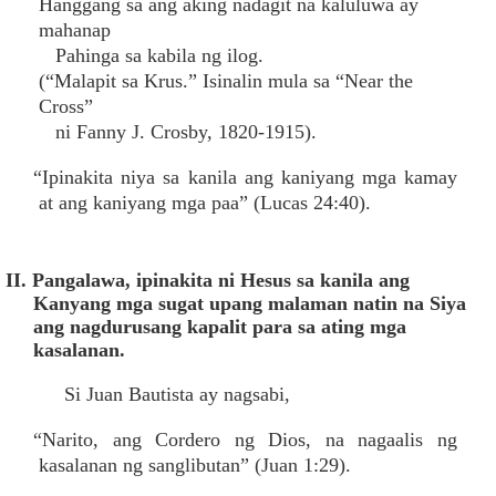
Hanggang sa ang aking nadagit na kaluluwa ay
mahanap
Pahinga sa kabila ng ilog.
(“Malapit sa Krus.” Isinalin mula sa “Near the
Cross”
ni Fanny J. Crosby, 1820-1915).
“Ipinakita niya sa kanila ang kaniyang mga kamay
at ang kaniyang mga paa” (Lucas 24:40).
II. Pangalawa, ipinakita ni Hesus sa kanila ang
Kanyang mga sugat upang malaman natin na Siya
ang nagdurusang kapalit para sa ating mga
kasalanan.
Si Juan Bautista ay nagsabi,
“Narito, ang Cordero ng Dios, na nagaalis ng
kasalanan ng sanglibutan” (Juan 1:29).