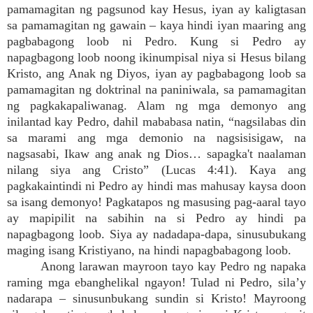
pamamagitan ng pagsunod kay Hesus, iyan ay kaligtasan
sa pamamagitan ng gawain – kaya hindi iyan maaring ang
pagbabagong loob ni Pedro. Kung si Pedro ay
napagbagong loob noong ikinumpisal niya si Hesus bilang
Kristo, ang Anak ng Diyos, iyan ay pagbabagong loob sa
pamamagitan ng doktrinal na paniniwala, sa pamamagitan
ng pagkakapaliwanag. Alam ng mga demonyo ang
inilantad kay Pedro, dahil mababasa natin, “nagsilabas din
sa marami ang mga demonio na nagsisisigaw, na
nagsasabi, Ikaw ang anak ng Dios… sapagka't naalaman
nilang siya ang Cristo” (Lucas 4:41). Kaya ang
pagkakaintindi ni Pedro ay hindi mas mahusay kaysa doon
sa isang demonyo! Pagkatapos ng masusing pag-aaral tayo
ay mapipilit na sabihin na si Pedro ay hindi pa
napagbagong loob. Siya ay nadadapa-dapa, sinusubukang
maging isang Kristiyano, na hindi napagbabagong loob.
Anong larawan mayroon tayo kay Pedro ng napaka
raming mga ebanghelikal ngayon! Tulad ni Pedro, sila’y
nadarapa – sinusunbukang sundin si Kristo! Mayroong