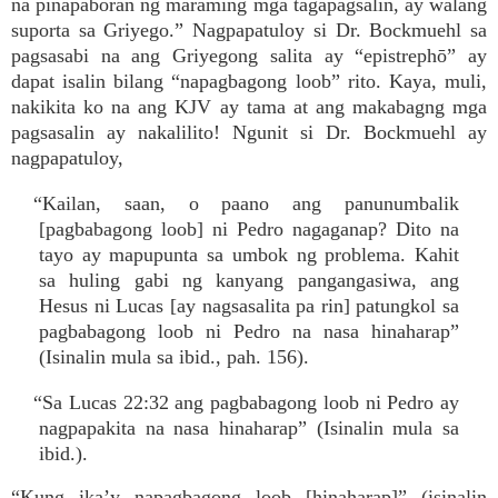
na pinapaboran ng maraming mga tagapagsalin, ay walang
suporta sa Griyego.” Nagpapatuloy si Dr. Bockmuehl sa
pagsasabi na ang Griyegong salita ay “epistrephō” ay
dapat isalin bilang “napagbagong loob” rito. Kaya, muli,
nakikita ko na ang KJV ay tama at ang makabagng mga
pagsasalin ay nakalilito! Ngunit si Dr. Bockmuehl ay
nagpapatuloy,
“Kailan, saan, o paano ang panunumbalik
[pagbabagong loob] ni Pedro nagaganap? Dito na
tayo ay mapupunta sa umbok ng problema. Kahit
sa huling gabi ng kanyang pangangasiwa, ang
Hesus ni Lucas [ay nagsasalita pa rin] patungkol sa
pagbabagong loob ni Pedro na nasa hinaharap”
(Isinalin mula sa ibid., pah. 156).
“Sa Lucas 22:32 ang pagbabagong loob ni Pedro ay
nagpapakita na nasa hinaharap” (Isinalin mula sa
ibid.).
“
Kung
ika’y napagbagong loob [hinaharap]” (isinalin