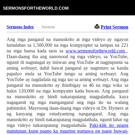
SERMONSFORTHEWORLD.COM
Print Sermon
Sermons Index
Sermon
Ang mga pangaral na manuskrito at mga videyo ay ngayon
lumalabas sa 1,500,000 na mga kompyupter sa lampas na 221
na mga bansa kada taon sa
www.sermonsfortheworld.com
.
Daan-daang iba ang nanonood ng mga videyo, sa YouTube,
ngunit di nagtatagal ay iniiwan ang YouTube at nagpupunta sa
aming websayt, dahil bawat pangaral ay nagtuturo sa kanila
papalyo mula sa YouTube tungo sa aming websayt. Ang
YouTube ay nagdadala ng mga tao sa aming websayt. Ang mga
pangaral na manuskrito ay ibinibigay sa 46 na mga wika sa
halos 120,000 na mga kompyuter kada buwan. Ang pangaral
na manuskrito ay hindi nakarapatang magpalathala, kaya
nagagamit ng mga mangangaral ang mga ito na walang
pahintulot. Mayroong daan-daang mga videyo ni Dr. Hymers at
ng kanyang mga estudyanteng nangangaral. Ang mga
manuskrito ay hindi nakarapatang magpalathala, ngunit lahat ng
mga videyo nakarapatang magpalathala.
Paki-klik ito upang
matutunan kung paano ka maaring gumawa ng isang buwan-