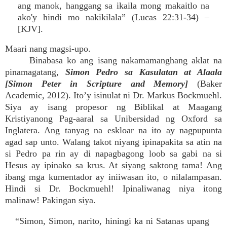
ang manok, hanggang sa ikaila mong makaitlo na
ako'y hindi mo nakikilala” (Lucas 22:31-34) –
[KJV].
Maari nang magsi-upo.
Binabasa ko ang isang nakamamanghang aklat na
pinamagatang,
Simon Pedro sa Kasulatan at Alaala
[Simon Peter in Scripture and Memory]
(Baker
Academic, 2012). Ito’y isinulat ni Dr. Markus Bockmuehl.
Siya ay isang propesor ng Biblikal at Maagang
Kristiyanong Pag-aaral sa Unibersidad ng Oxford sa
Inglatera. Ang tanyag na eskloar na ito ay nagpupunta
agad sap unto. Walang takot niyang ipinapakita sa atin na
si Pedro pa rin ay di napagbagong loob sa gabi na si
Hesus ay ipinako sa krus. At siyang saktong tama! Ang
ibang mga kumentador ay iniiwasan ito, o nilalampasan.
Hindi si Dr. Bockmuehl! Ipinaliwanag niya itong
malinaw! Pakingan siya.
“Simon, Simon, narito, hiningi ka ni Satanas upang