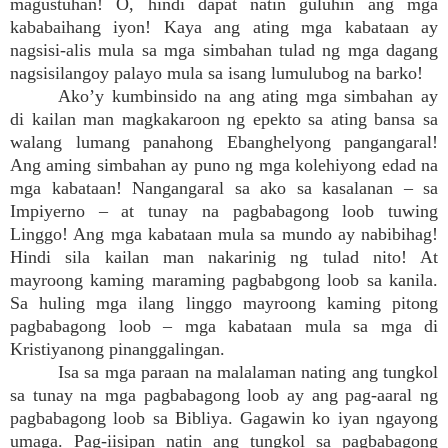
magustuhan! O, hindi dapat natin guluhin ang mga
kababaihang iyon! Kaya ang ating mga kabataan ay
nagsisi-alis mula sa mga simbahan tulad ng mga dagang
nagsisilangoy palayo mula sa isang lumulubog na barko!
Ako’y kumbinsido na ang ating mga simbahan ay
di kailan man magkakaroon ng epekto sa ating bansa sa
walang lumang panahong Ebanghelyong pangangaral!
Ang aming simbahan ay puno ng mga kolehiyong edad na
mga kabataan! Nangangaral sa ako sa kasalanan – sa
Impiyerno – at tunay na pagbabagong loob tuwing
Linggo! Ang mga kabataan mula sa mundo ay nabibihag!
Hindi sila kailan man nakarinig ng tulad nito! At
mayroong kaming maraming pagbabgong loob sa kanila.
Sa huling mga ilang linggo mayroong kaming pitong
pagbabagong loob – mga kabataan mula sa mga di
Kristiyanong pinanggalingan.
Isa sa mga paraan na malalaman nating ang tungkol
sa tunay na mga pagbabagong loob ay ang pag-aaral ng
pagbabagong loob sa Bibliya. Gagawin ko iyan ngayong
umaga. Pag-iisipan natin ang tungkol sa pagbabagong