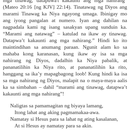
mga tinawag, datapuwa't kakaunti ang mga nahirang”
(Mateo 20:16 [ng KJV] 22:14). Tinatawag ng Diyos ang
marami Tinawag ka Niya ngayong umaga. Ibinigay mo
ang iyong pangalan at numero. Iyan ang dahilan na
nagpadala kami ng isang sasakyan upang sunduin ka.
“Marami ang natawag” – katulad na ikaw ay tinawag.
Datapwa’t kakaunti ang mga nahirang.” Hindi ko ito
maintindihan sa anumang paraan. Ngunit alam ko sa
mahaba kong karanasan, kung ikaw ay isa sa mga
nahirang ng Diyos, dadalhin ka Niya pabalik, at
pananatilihin ka Niya rito, at pananatilihin ka rito,
hanggang sa ika’y mapagbagong loob! Kung hindi ka isa
sa mga nahirang ng Diyos, malapit na o maya-maya aalis
ka sa simbahan – dahil “marami ang tinawag, datapwa’t
kakaunti ang mga nahirang”!
Naligtas sa pamamagitan ng biyaya lamang,
Itong lahat ang aking pagmamakaa-awa.
Namatay si Hesus para sa lahat ng ating kasalanan,
At si Hesus ay namatay para sa akin.