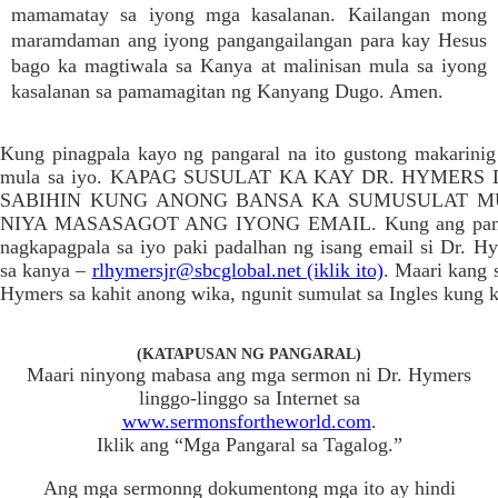
mamamatay sa iyong mga kasalanan. Kailangan mong
maramdaman ang iyong pangangailangan para kay Hesus
bago ka magtiwala sa Kanya at malinisan mula sa iyong
kasalanan sa pamamagitan ng Kanyang Dugo. Amen.
Kung pinagpala kayo ng pangaral na ito gustong makarinig
mula sa iyo. KAPAG SUSULAT KA KAY DR. HYMERS
SABIHIN KUNG ANONG BANSA KA SUMUSULAT MU
NIYA MASASAGOT ANG IYONG EMAIL. Kung ang pangar
nagkapagpala sa iyo paki padalhan ng isang email si Dr. Hy
sa kanya –
rlhymersjr@sbcglobal.net (iklik ito)
. Maari kang 
Hymers sa kahit anong wika, ngunit sumulat sa Ingles kung 
(KATAPUSAN NG PANGARAL)
Maari ninyong mabasa ang mga sermon ni Dr. Hymers
linggo-linggo sa Internet sa
www.sermonsfortheworld.com
.
Iklik ang “Mga Pangaral sa Tagalog.”
Ang mga sermonng dokumentong mga ito ay hindi