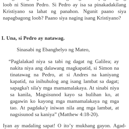
loob ni Simon Pedro. Si Pedro ay isa sa pinakadakilang
Kristiyano sa lahat ng panahon. Ngunit paano siya
napagbagong loob? Paano siya naging isang Kristiyano?
I. Una, si Pedro ay natawag.
Sinasabi ng Ebanghelyo ng Mateo,
“Paglalakad niya sa tabi ng dagat ng Galilea; ay
nakita niya ang dalawang magkapatid, si Simon na
tinatawag na Pedro, at si Andres na kaniyang
kapatid, na inihuhulog ang isang lambat sa dagat;
sapagka't sila'y mga mamamalakaya. At sinabi niya
sa kanila, Magsisunod kayo sa hulihan ko, at
gagawin ko kayong mga mamamalakaya ng mga
tao. At pagdaka'y iniwan nila ang mga lambat, at
nagsisunod sa kaniya” (Matthew 4:18-20).
Iyan ay madaling sapat! O ito’y mukhang gayon. Agad-