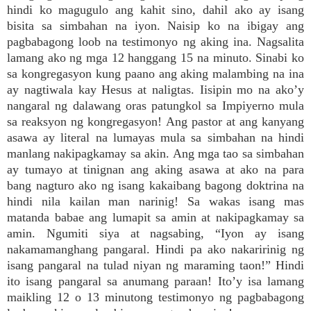
hindi ko magugulo ang kahit sino, dahil ako ay isang
bisita sa simbahan na iyon. Naisip ko na ibigay ang
pagbabagong loob na testimonyo ng aking ina. Nagsalita
lamang ako ng mga 12 hanggang 15 na minuto. Sinabi ko
sa kongregasyon kung paano ang aking malambing na ina
ay nagtiwala kay Hesus at naligtas. Iisipin mo na ako’y
nangaral ng dalawang oras patungkol sa Impiyerno mula
sa reaksyon ng kongregasyon! Ang pastor at ang kanyang
asawa ay literal na lumayas mula sa simbahan na hindi
manlang nakipagkamay sa akin. Ang mga tao sa simbahan
ay tumayo at tinignan ang aking asawa at ako na para
bang nagturo ako ng isang kakaibang bagong doktrina na
hindi nila kailan man narinig! Sa wakas isang mas
matanda babae ang lumapit sa amin at nakipagkamay sa
amin. Ngumiti siya at nagsabing, “Iyon ay isang
nakamamanghang pangaral. Hindi pa ako nakaririnig ng
isang pangaral na tulad niyan ng maraming taon!” Hindi
ito isang pangaral sa anumang paraan! Ito’y isa lamang
maikling 12 o 13 minutong testimonyo ng pagbabagong