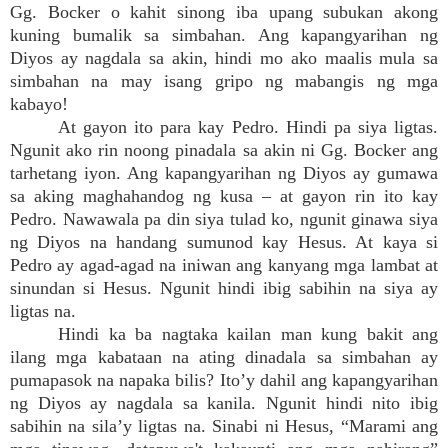
Gg. Bocker o kahit sinong iba upang subukan akong
kuning bumalik sa simbahan. Ang kapangyarihan ng
Diyos ay nagdala sa akin, hindi mo ako maalis mula sa
simbahan na may isang gripo ng mabangis ng mga
kabayo!
At gayon ito para kay Pedro. Hindi pa siya ligtas.
Ngunit ako rin noong pinadala sa akin ni Gg. Bocker ang
tarhetang iyon. Ang kapangyarihan ng Diyos ay gumawa
sa aking maghahandog ng kusa – at gayon rin ito kay
Pedro. Nawawala pa din siya tulad ko, ngunit ginawa siya
ng Diyos na handang sumunod kay Hesus. At kaya si
Pedro ay agad-agad na iniwan ang kanyang mga lambat at
sinundan si Hesus. Ngunit hindi ibig sabihin na siya ay
ligtas na.
Hindi ka ba nagtaka kailan man kung bakit ang
ilang mga kabataan na ating dinadala sa simbahan ay
pumapasok na napaka bilis? Ito’y dahil ang kapangyarihan
ng Diyos ay nagdala sa kanila. Ngunit hindi nito ibig
sabihin na sila’y ligtas na. Sinabi ni Hesus, “Marami ang