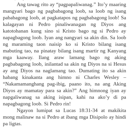
Ang tawag rito ay “pagpapaliwanag.” Ito’y maaring
mangyari bago ng pagbabagong loob, sa loob ng isang
pababagong loob, at pagkatapos ng pagbabagong loob! Sa
kalagayan ni Pedro pinaliwanagan ng Diyos ang
katotohanan kung sino si Kristo bago ng si Pedro ay
napagbagong loob. Iyan ang nangyari sa akin din. Sa loob
ng maraming taon naisip ko si Kristo bilang isang
mabuting tao, na pinatay bilang isang martir ng Kanyang
mga kaaway. Ilang araw lamang bago ng aking
pagbabagong loob, inilantad sa akin ng Diyos na si Hesus
ay ang Diyos na naglamang tao. Dumating ito sa akin
habang kinakanta ang himno ni Charles Wesley –
“Nakamamanghang pag-ibig, paano ito, na ang Aking
Diyos ay mamatay para sa akin?” Ang himnong iyan ay
napgaliwanag sa aking isipan, kahi na ako’y di pa
napagbagong loob. Si Pedro rin!
Ngayon lumipat sa Lucas 18:31-34 at makikita
mong malinaw na si Pedro at ibang mga Disipolo ay hindi
pa ligtas.