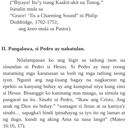
(“Biyaya! Ito’y isang Kaakit-akit na Tunog.”
Isinalin mula sa
“Grace! ‘Tis a Charming Sound” ni Philip
Doddridge, 1702-1751;
ang koro mula sa Pastor).
II. Pangalawa, si Pedro ay nahatulan.
Nilalampasan ko ang higit sa tatlong taon na
sinundan ni Pedro si Hesus. Si Pedro ay may roong
maraming mga karanasan sa loob ng mga tatlong taong
iyon. Ngunit ang nag-iisang bagay na nagkaroon ng
epekto sa kanyang buhay ay ang kumpisal niya kung sino
si Hesus. Binanggit ko kaninang mas maaga, sa simula ng
pangaral na ito. Sinabi ni Pedro, “Ikaw ang Cristo, Ang
anak ng Dios na buhay.” “sumagot si Jesus at sa kaniya'y
sinabi… sapagka't hindi ipinahayag sa iyo ito ng laman at
ng dugo, kundi ng aking Ama na nasa langit” (Mateo
16:16, 17).