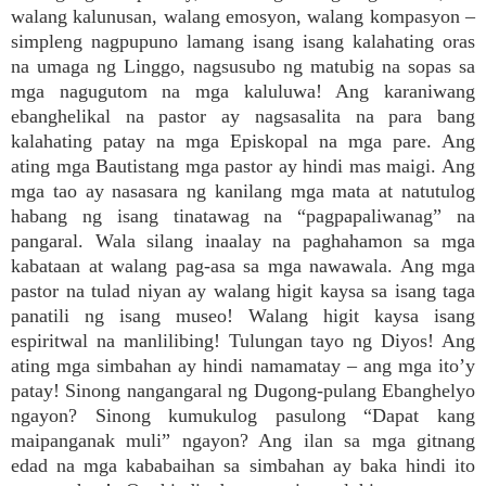
walang kalunusan, walang emosyon, walang kompasyon –
simpleng nagpupuno lamang isang isang kalahating oras
na umaga ng Linggo, nagsusubo ng matubig na sopas sa
mga nagugutom na mga kaluluwa! Ang karaniwang
ebanghelikal na pastor ay nagsasalita na para bang
kalahating patay na mga Episkopal na mga pare. Ang
ating mga Bautistang mga pastor ay hindi mas maigi. Ang
mga tao ay nasasara ng kanilang mga mata at natutulog
habang ng isang tinatawag na “pagpapaliwanag” na
pangaral. Wala silang inaalay na paghahamon sa mga
kabataan at walang pag-asa sa mga nawawala. Ang mga
pastor na tulad niyan ay walang higit kaysa sa isang taga
panatili ng isang museo! Walang higit kaysa isang
espiritwal na manlilibing! Tulungan tayo ng Diyos! Ang
ating mga simbahan ay hindi namamatay – ang mga ito’y
patay! Sinong nangangaral ng Dugong-pulang Ebanghelyo
ngayon? Sinong kumukulog pasulong “Dapat kang
maipanganak muli” ngayon? Ang ilan sa mga gitnang
edad na mga kababaihan sa simbahan ay baka hindi ito