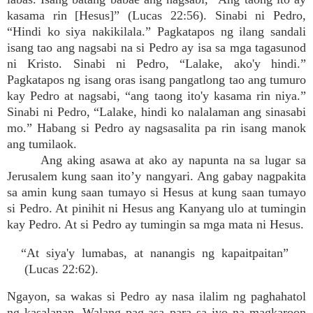
kasama rin [Hesus]” (Lucas 22:56). Sinabi ni Pedro,
“Hindi ko siya nakikilala.” Pagkatapos ng ilang sandali
isang tao ang nagsabi na si Pedro ay isa sa mga tagasunod
ni Kristo. Sinabi ni Pedro, “Lalake, ako'y hindi.”
Pagkatapos ng isang oras isang pangatlong tao ang tumuro
kay Pedro at nagsabi, “ang taong ito'y kasama rin niya.”
Sinabi ni Pedro, “Lalake, hindi ko nalalaman ang sinasabi
mo.” Habang si Pedro ay nagsasalita pa rin isang manok
ang tumilaok.
Ang aking asawa at ako ay napunta na sa lugar sa
Jerusalem kung saan ito’y nangyari. Ang gabay nagpakita
sa amin kung saan tumayo si Hesus at kung saan tumayo
si Pedro. At pinihit ni Hesus ang Kanyang ulo at tumingin
kay Pedro. At si Pedro ay tumingin sa mga mata ni Hesus.
“At siya'y lumabas, at nanangis ng kapaitpaitan”
(Lucas 22:62).
Ngayon, sa wakas si Pedro ay nasa ilalim ng paghahatol
ng kasalanan. Walang pag-asa para sa iyo na magkaroon