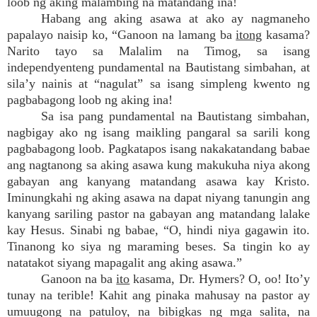
loob ng aking malambing na matandang ina!
Habang ang aking asawa at ako ay nagmaneho
papalayo naisip ko, “Ganoon na lamang ba
itong
kasama?
Narito tayo sa Malalim na Timog, sa isang
independyenteng pundamental na Bautistang simbahan, at
sila’y nainis at “nagulat” sa isang simpleng kwento ng
pagbabagong loob ng aking ina!
Sa isa pang pundamental na Bautistang simbahan,
nagbigay ako ng isang maikling pangaral sa sarili kong
pagbabagong loob. Pagkatapos isang nakakatandang babae
ang nagtanong sa aking asawa kung makukuha niya akong
gabayan ang kanyang matandang asawa kay Kristo.
Iminungkahi ng aking asawa na dapat niyang tanungin ang
kanyang sariling pastor na gabayan ang matandang lalake
kay Hesus. Sinabi ng babae, “O, hindi niya gagawin ito.
Tinanong ko siya ng maraming beses. Sa tingin ko ay
natatakot siyang mapagalit ang aking asawa.”
Ganoon na ba
ito
kasama, Dr. Hymers? O, oo! Ito’y
tunay na terible! Kahit ang pinaka mahusay na pastor ay
umuugong na patuloy, na bibigkas ng mga salita, na