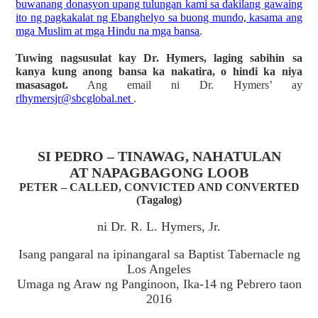
buwanang donasyon upang tulungan kami sa dakilang gawaing
ito ng pagkakalat ng Ebanghelyo sa buong mundo, kasama ang
mga Muslim at mga Hindu na mga bansa
.
Tuwing nagsusulat kay Dr. Hymers, laging sabihin sa
kanya kung anong bansa ka nakatira, o hindi ka niya
masasagot.
Ang email ni Dr. Hymers’ ay
rlhymersjr@sbcglobal.net
.
SI PEDRO – TINAWAG, NAHATULAN
AT NAPAGBAGONG LOOB
PETER – CALLED, CONVICTED AND CONVERTED
(Tagalog)
ni Dr. R. L. Hymers, Jr.
Isang pangaral na ipinangaral sa Baptist Tabernacle ng
Los Angeles
Umaga ng Araw ng Panginoon, Ika-14 ng Pebrero taon
2016