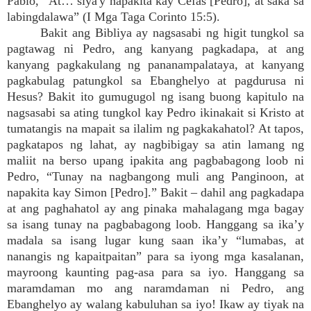
Pablo, “At… siya'y napakita kay Cefas [Pedro], at saka sa
labingdalawa” (I Mga Taga Corinto 15:5).
Bakit ang Bibliya ay nagsasabi ng higit tungkol sa
pagtawag ni Pedro, ang kanyang pagkadapa, at ang
kanyang pagkakulang ng pananampalataya, at kanyang
pagkabulag patungkol sa Ebanghelyo at pagdurusa ni
Hesus? Bakit ito gumugugol ng isang buong kapitulo na
nagsasabi sa ating tungkol kay Pedro ikinakait si Kristo at
tumatangis na mapait sa ilalim ng pagkakahatol? At tapos,
pagkatapos ng lahat, ay nagbibigay sa atin lamang ng
maliit na berso upang ipakita ang pagbabagong loob ni
Pedro, “Tunay na nagbangong muli ang Panginoon, at
napakita kay Simon [Pedro].” Bakit – dahil ang pagkadapa
at ang paghahatol ay ang pinaka mahalagang mga bagay
sa isang tunay na pagbabagong loob. Hanggang sa ika’y
madala sa isang lugar kung saan ika’y “lumabas, at
nanangis ng kapaitpaitan” para sa iyong mga kasalanan,
mayroong kaunting pag-asa para sa iyo. Hanggang sa
maramdaman mo ang naramdaman ni Pedro, ang
Ebanghelyo ay walang kabuluhan sa iyo! Ikaw ay tiyak na