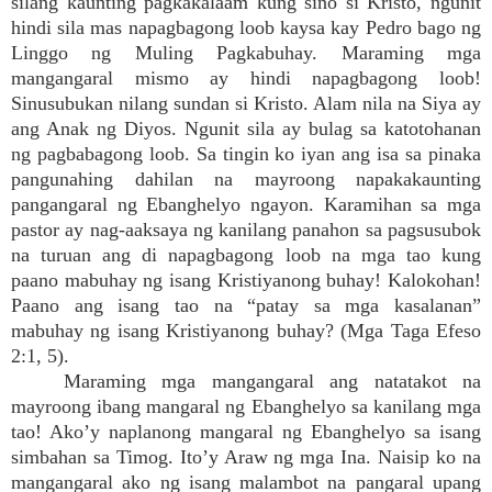
silang kaunting pagkakalaam kung sino si Kristo, ngunit
hindi sila mas napagbagong loob kaysa kay Pedro bago ng
Linggo ng Muling Pagkabuhay. Maraming mga
mangangaral mismo ay hindi napagbagong loob!
Sinusubukan nilang sundan si Kristo. Alam nila na Siya ay
ang Anak ng Diyos. Ngunit sila ay bulag sa katotohanan
ng pagbabagong loob. Sa tingin ko iyan ang isa sa pinaka
pangunahing dahilan na mayroong napakakaunting
pangangaral ng Ebanghelyo ngayon. Karamihan sa mga
pastor ay nag-aaksaya ng kanilang panahon sa pagsusubok
na turuan ang di napagbagong loob na mga tao kung
paano mabuhay ng isang Kristiyanong buhay! Kalokohan!
Paano ang isang tao na “patay sa mga kasalanan”
mabuhay ng isang Kristiyanong buhay? (Mga Taga Efeso
2:1, 5).
Maraming mga mangangaral ang natatakot na
mayroong ibang mangaral ng Ebanghelyo sa kanilang mga
tao! Ako’y naplanong mangaral ng Ebanghelyo sa isang
simbahan sa Timog. Ito’y Araw ng mga Ina. Naisip ko na
mangangaral ako ng isang malambot na pangaral upang