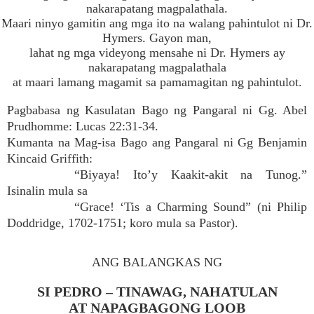
nakarapatang magpalathala.
Maari ninyo gamitin ang mga ito na walang pahintulot ni Dr.
Hymers. Gayon man,
lahat ng mga videyong mensahe ni Dr. Hymers ay
nakarapatang magpalathala
at maari lamang magamit sa pamamagitan ng pahintulot.
Pagbabasa ng Kasulatan Bago ng Pangaral ni Gg. Abel
Prudhomme: Lucas 22:31-34.
Kumanta na Mag-isa Bago ang Pangaral ni Gg Benjamin
Kincaid Griffith:
“Biyaya! Ito’y Kaakit-akit na Tunog.”
Isinalin mula sa
“Grace! ‘Tis a Charming Sound” (ni Philip
Doddridge, 1702-1751; koro mula sa Pastor).
ANG BALANGKAS NG
SI PEDRO – TINAWAG, NAHATULAN
AT NAPAGBAGONG LOOB