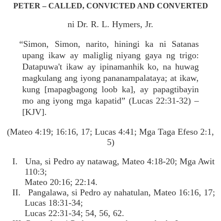
PETER – CALLED, CONVICTED AND CONVERTED
ni Dr. R. L. Hymers, Jr.
“Simon, Simon, narito, hiningi ka ni Satanas
upang ikaw ay maliglig niyang gaya ng trigo:
Datapuwa't ikaw ay ipinamanhik ko, na huwag
magkulang ang iyong pananampalataya; at ikaw,
kung [mapagbagong loob ka], ay papagtibayin
mo ang iyong mga kapatid” (Lucas 22:31-32) –
[KJV].
(Mateo 4:19; 16:16, 17; Lucas 4:41; Mga Taga Efeso 2:1,
5)
I. Una, si Pedro ay natawag, Mateo 4:18-20; Mga Awit
110:3;
Mateo 20:16; 22:14.
II. Pangalawa, si Pedro ay nahatulan, Mateo 16:16, 17;
Lucas 18:31-34;
Lucas 22:31-34; 54, 56, 62.