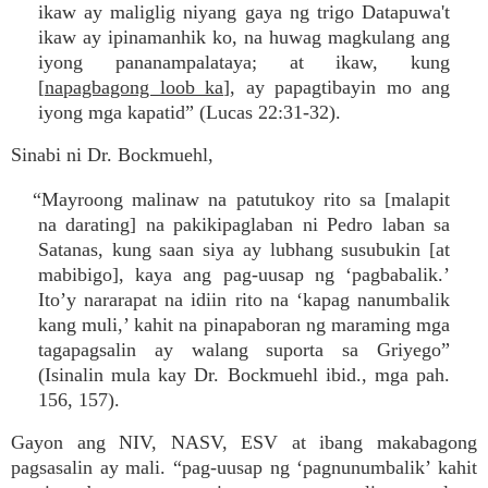
ikaw ay maliglig niyang gaya ng trigo Datapuwa't
ikaw ay ipinamanhik ko, na huwag magkulang ang
iyong pananampalataya; at ikaw, kung
[
napagbagong loob ka
], ay papagtibayin mo ang
iyong mga kapatid” (Lucas 22:31-32).
Sinabi ni Dr. Bockmuehl,
“Mayroong malinaw na patutukoy rito sa [malapit
na darating] na pakikipaglaban ni Pedro laban sa
Satanas, kung saan siya ay lubhang susubukin [at
mabibigo], kaya ang pag-uusap ng ‘pagbabalik.’
Ito’y nararapat na idiin rito na ‘kapag nanumbalik
kang muli,’ kahit na pinapaboran ng maraming mga
tagapagsalin ay walang suporta sa Griyego”
(Isinalin mula kay Dr. Bockmuehl ibid., mga pah.
156, 157).
Gayon ang NIV, NASV, ESV at ibang makabagong
pagsasalin ay mali. “pag-uusap ng ‘pagnunumbalik’ kahit