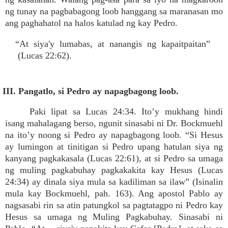
ng tunay na pagbabagong loob hanggang sa maranasan mo
ang paghahatol na halos katulad ng kay Pedro.
“At siya'y lumabas, at nanangis ng kapaitpaitan”
(Lucas 22:62).
III. Pangatlo, si Pedro ay napagbagong loob.
Paki lipat sa Lucas 24:34. Ito’y mukhang hindi
isang mahalagang berso, ngunit sinasabi ni Dr. Bockmuehl
na ito’y noong si Pedro ay napagbagong loob. “Si Hesus
ay lumingon at tinitigan si Pedro upang hatulan siya ng
kanyang pagkakasala (Lucas 22:61), at si Pedro sa umaga
ng muling pagkabuhay pagkakakita kay Hesus (Lucas
24:34) ay dinala siya mula sa kadiliman sa ilaw” (Isinalin
mula kay Bockmuehl, pah. 163). Ang apostol Pablo ay
nagsasabi rin sa atin patungkol sa pagtatagpo ni Pedro kay
Hesus sa umaga ng Muling Pagkabuhay. Sinasabi ni