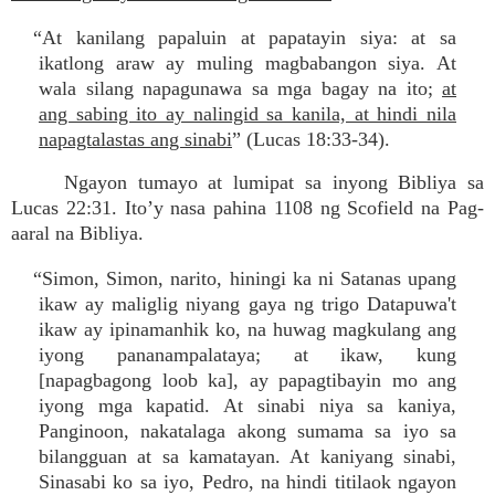
“At kanilang papaluin at papatayin siya: at sa
ikatlong araw ay muling magbabangon siya. At
wala silang napagunawa sa mga bagay na ito;
at
ang sabing ito ay nalingid sa kanila, at hindi nila
napagtalastas ang sinabi
” (Lucas 18:33-34).
Ngayon tumayo at lumipat sa inyong Bibliya sa
Lucas 22:31. Ito’y nasa pahina 1108 ng Scofield na Pag-
aaral na Bibliya.
“Simon, Simon, narito, hiningi ka ni Satanas upang
ikaw ay maliglig niyang gaya ng trigo Datapuwa't
ikaw ay ipinamanhik ko, na huwag magkulang ang
iyong pananampalataya; at ikaw, kung
[napagbagong loob ka], ay papagtibayin mo ang
iyong mga kapatid. At sinabi niya sa kaniya,
Panginoon, nakatalaga akong sumama sa iyo sa
bilangguan at sa kamatayan. At kaniyang sinabi,
Sinasabi ko sa iyo, Pedro, na hindi titilaok ngayon