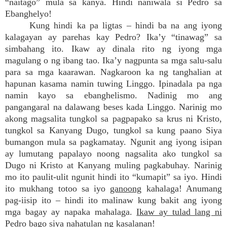
“naitago” mula sa kanya. Hindi naniwala si Pedro sa
Ebanghelyo!
Kung hindi ka pa ligtas – hindi ba na ang iyong
kalagayan ay parehas kay Pedro? Ika’y “tinawag” sa
simbahang ito. Ikaw ay dinala rito ng iyong mga
magulang o ng ibang tao. Ika’y nagpunta sa mga salu-salu
para sa mga kaarawan. Nagkaroon ka ng tanghalian at
hapunan kasama namin tuwing Linggo. Ipinadala pa nga
namin kayo sa ebanghelismo. Nadinig mo ang
pangangaral na dalawang beses kada Linggo. Narinig mo
akong magsalita tungkol sa pagpapako sa krus ni Kristo,
tungkol sa Kanyang Dugo, tungkol sa kung paano Siya
bumangon mula sa pagkamatay. Ngunit ang iyong isipan
ay lumutang papalayo noong nagsalita ako tungkol sa
Dugo ni Kristo at Kanyang muling pagkabuhay. Narinig
mo ito paulit-ulit ngunit hindi ito “kumapit” sa iyo. Hindi
ito mukhang totoo sa iyo
ganoong
kahalaga! Anumang
pag-iisip ito – hindi ito malinaw kung bakit ang iyong
mga bagay ay napaka mahalaga.
Ikaw ay tulad lang ni
Pedro bago siya nahatulan ng kasalanan
!