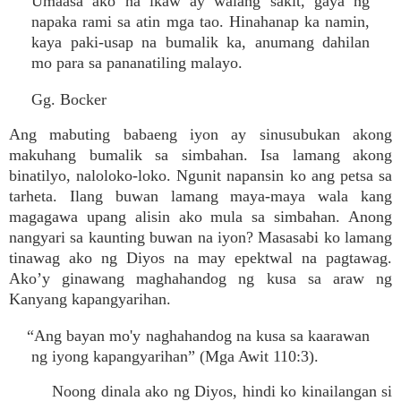
Umaasa ako na ikaw ay walang sakit, gaya ng
napaka rami sa atin mga tao. Hinahanap ka namin,
kaya paki-usap na bumalik ka, anumang dahilan
mo para sa pananatiling malayo.
Gg. Bocker
Ang mabuting babaeng iyon ay sinusubukan akong
makuhang bumalik sa simbahan. Isa lamang akong
binatilyo, naloloko-loko. Ngunit napansin ko ang petsa sa
tarheta. Ilang buwan lamang maya-maya wala kang
magagawa upang alisin ako mula sa simbahan. Anong
nangyari sa kaunting buwan na iyon? Masasabi ko lamang
tinawag ako ng Diyos na may epektwal na pagtawag.
Ako’y ginawang maghahandog ng kusa sa araw ng
Kanyang kapangyarihan.
“Ang bayan mo'y naghahandog na kusa sa kaarawan
ng iyong kapangyarihan” (Mga Awit 110:3).
Noong dinala ako ng Diyos, hindi ko kinailangan si