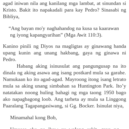
agad iniwan nila ang kanilang mga lambat, at sinundan si
Kristo. Bakit ito napakadali para kay Pedro? Sinasabi ng
Bibliya,
“Ang bayan mo'y naghahandog na kusa sa kaarawan
ng iyong kapangyarihan” (Mga Awit 110:3).
Kanino pinili ng Diyos na magligtas ay ginawang handa
upang kunin ang unang hakbang, gaya ng ginawa ni
Pedro.
Habang aking isinusulat ang pangungusap na ito
dinala ng aking asawa ang isang postkard mula sa garahe.
Namukaan ko ito agad-agad. Mayroong itong isang letrato
mula sa aking unang simbahan sa Huntington Park. Ito’y
natatakan noong huling bahagi ng mga taong 1950 bago
ako napagbagong loob. Ang tarheta ay mula sa Linggong
Paaralang Tagapangasiwang, si Gg. Bocker. Isinulat niya,
Minamahal kong Bob,