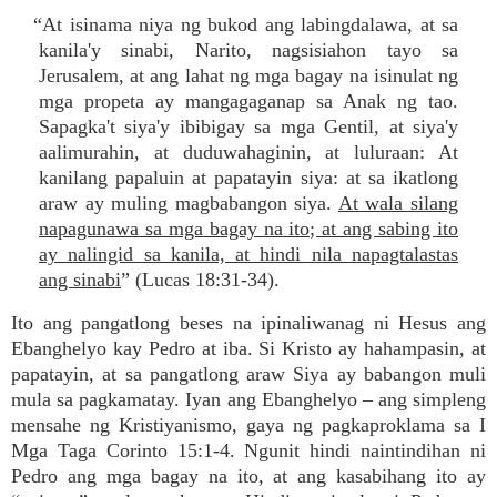
“At isinama niya ng bukod ang labingdalawa, at sa
kanila'y sinabi, Narito, nagsisiahon tayo sa
Jerusalem, at ang lahat ng mga bagay na isinulat ng
mga propeta ay mangagaganap sa Anak ng tao.
Sapagka't siya'y ibibigay sa mga Gentil, at siya'y
aalimurahin, at duduwahaginin, at luluraan: At
kanilang papaluin at papatayin siya: at sa ikatlong
araw ay muling magbabangon siya.
At wala silang
napagunawa sa mga bagay na ito; at ang sabing ito
ay nalingid sa kanila, at hindi nila napagtalastas
ang sinabi
” (Lucas 18:31-34).
Ito ang pangatlong beses na ipinaliwanag ni Hesus ang
Ebanghelyo kay Pedro at iba. Si Kristo ay hahampasin, at
papatayin, at sa pangatlong araw Siya ay babangon muli
mula sa pagkamatay. Iyan ang Ebanghelyo – ang simpleng
mensahe ng Kristiyanismo, gaya ng pagkaproklama sa I
Mga Taga Corinto 15:1-4. Ngunit hindi naintindihan ni
Pedro ang mga bagay na ito, at ang kasabihang ito ay