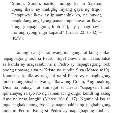
“Simon, Simon, narito, hiningi ka ni Satanas
upang ikaw ay maliglig niyang gaya ng trigo:
Datapuwa't ikaw ay ipinamanhik ko, na huwag
magkulang ang iyong pananampalataya; at ikaw,
kung [mapagbagong loob ka], ay papagtibayin
mo ang iyong mga kapatid” (Lucas 22:31-32) –
[KJV].
Tanungin ang karaniwang mangangaral kung kailan
napagbagong loob si Pedro. Sige! Gawin ito! Halos lahat
sa kanila ay magsasabi na si Pedro ay napagbagong loob
noong tinawag siya ni Kristo na sundin Siya (Mateo 4:19).
Kaunti sa kanila ay nagsabi na si Pedro ay napagbagong
loob noong sinabi niyang, “Ikaw ang Cristo, Ang anak ng
Dios na buhay,” at sumagot si Hesus “sapagka't hindi
ipinahayag sa iyo ito ng laman at ng dugo, kundi ng aking
Ama na nasa langit” (Mateo 16:16, 17). Ngunit ni isa sa
mga pagkakataong iyon ay nagpapakita ng pagbabagong
loob ni Pedro. Kung si Pedro ay napagbagong loob sa