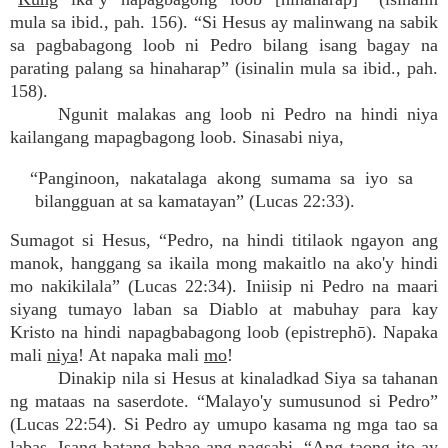
mula sa ibid., pah. 156). “Si Hesus ay malinwang na sabik
sa pagbabagong loob ni Pedro bilang isang bagay na
parating palang sa hinaharap” (isinalin mula sa ibid., pah.
158).
Ngunit malakas ang loob ni Pedro na hindi niya
kailangang mapagbagong loob. Sinasabi niya,
“Panginoon, nakatalaga akong sumama sa iyo sa
bilangguan at sa kamatayan” (Lucas 22:33).
Sumagot si Hesus, “Pedro, na hindi titilaok ngayon ang
manok, hanggang sa ikaila mong makaitlo na ako'y hindi
mo nakikilala” (Lucas 22:34). Iniisip ni Pedro na maari
siyang tumayo laban sa Diablo at mabuhay para kay
Kristo na hindi napagbabagong loob (epistrephō). Napaka
mali
niya
! At napaka mali
mo
!
Dinakip nila si Hesus at kinaladkad Siya sa tahanan
ng mataas na saserdote. “Malayo'y sumusunod si Pedro”
(Lucas 22:54). Si Pedro ay umupo kasama ng mga tao sa
labas. Isang batang babae ang nagsabi, “Ang taong ito ay