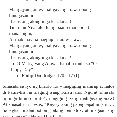
Maligayang araw, maligayang araw, noong
hinugasan ni
Hesus ang aking mga kasalanan!
Tinuruan Niya ako kung paano manood at
manalangin,
At mabuhay na nagpupuri araw-araw;
Maligayang araw, maligayang araw, noong
hinugasan ni
Hesus ang aking mga kasalanan!
(“O Maligayang Araw.” Isinalin mula sa “O
Happy Day”
ni Philip Doddridge, 1702-1751).
Sinasabi sa iyo ng Diablo ito’y magiging mahirap at halos
di katiis-tiis na maging isang Kristiyano. Ngunit sinasabi
ng mga himno na ito’y magiging isang maligayang araw!
At sinasabi ni Hesus, “Kayo'y aking papagpapahingahin…
Sapagka't malambot ang aking pamatok, at magaan ang
aking pasan” (Mateo 11:28, 30).