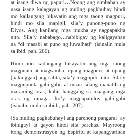
at isang diwa ng papuri…Noong ang simbahan ay
nasa isang kalagayan ng muling pagkbuhay hindi
mo kailangang hikayatin ang mga taong magpuri,
hindi mo sila mapigil, sila’y punong-puno ng
Diyos. Ang kanilang mga mukha ay nagpapakita
nito. Sila’y nababago…nabibigay ng kaligayahan
na “di masabi at puno ng luwalhati” (isinalin mula
sa ibid. pah. 206).
Hindi mo kailangang hikayatin ang mga taong
magpunta at magsamba, upang magpuri, at upang
[pakinggan] ang salita, sila’y magpipilit nito. Sila’y
magpupunta gabi-gabi, at maari silang manatili ng
maraming oras, kahit hanggang sa maagang mga
oras ng umaga. Ito’y magpapatuloy gabi-gabi
(isinalin mula sa ibid., pah. 207).
[Sa muling pagkabuhay] ang parehong pangaral [ay
ibinigay] at gayon hindi sila parehas. Mayroong
itong demonstrasyon ng Espiritu at kapangyarihan