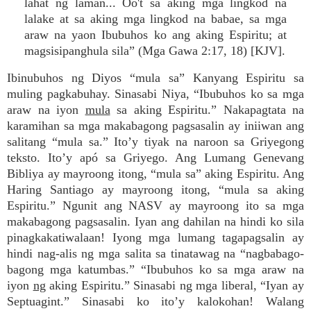
lahat ng laman... Oo't sa aking mga lingkod na
lalake at sa aking mga lingkod na babae, sa mga
araw na yaon Ibubuhos ko ang aking Espiritu; at
magsisipanghula sila” (Mga Gawa 2:17, 18) [KJV].
Ibinubuhos ng Diyos “mula sa” Kanyang Espiritu sa
muling pagkabuhay. Sinasabi Niya, “Ibubuhos ko sa mga
araw na iyon
mula
sa aking Espiritu.” Nakapagtata na
karamihan sa mga makabagong pagsasalin ay iniiwan ang
salitang “mula sa.” Ito’y tiyak na naroon sa Griyegong
teksto. Ito’y apó sa Griyego. Ang Lumang Genevang
Bibliya ay mayroong itong, “mula sa” aking Espiritu. Ang
Haring Santiago ay mayroong itong, “mula sa aking
Espiritu.” Ngunit ang NASV ay mayroong ito sa mga
makabagong pagsasalin. Iyan ang dahilan na hindi ko sila
pinagkakatiwalaan! Iyong mga lumang tagapagsalin ay
hindi nag-alis ng mga salita sa tinatawag na “nagbabago-
bagong mga katumbas.” “Ibubuhos ko sa mga araw na
iyon
ng
aking Espiritu.” Sinasabi ng mga liberal, “Iyan ay
Septuagint.” Sinasabi ko ito’y kalokohan! Walang