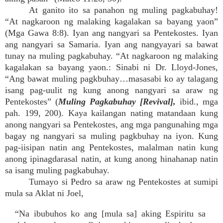
At ganito ito sa panahon ng muling pagkabuhay!
“At nagkaroon ng malaking kagalakan sa bayang yaon”
(Mga Gawa 8:8). Iyan ang nangyari sa Pentekostes. Iyan
ang nangyari sa Samaria. Iyan ang nangyayari sa bawat
tunay na muling pagkabuhay. “At nagkaroon ng malaking
kagalakan sa bayang yaon.: Sinabi ni Dr. Lloyd-Jones,
“Ang bawat muling pagkbuhay…masasabi ko ay talagang
isang pag-uulit ng kung anong nangyari sa araw ng
Pentekostes” (
Muling Pagkabuhay [Revival],
ibid., mga
pah. 199, 200). Kaya kailangan nating matandaan kung
anong nangyari sa Pentekostes, ang mga pangunahing mga
bagay ng nangyari sa muling pagkbuhay na iyon. Kung
pag-iisipan natin ang Pentekostes, malalman natin kung
anong ipinagdarasal natin, at kung anong hinahanap natin
sa isang muling pagkabuhay.
Tumayo si Pedro sa araw ng Pentekostes at sumipi
mula sa Aklat ni Joel,
“Na ibubuhos ko ang [mula sa] aking Espiritu sa