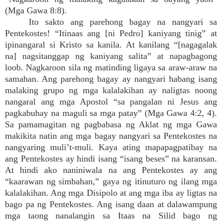
(Mga Gawa 8:8).
Ito sakto ang parehong bagay na nangyari sa
Pentekostes! “Itinaas ang [ni Pedro] kaniyang tinig” at
ipinangaral si Kristo sa kanila. At kanilang “[nagagalak
na] nagsitanggap ng kaniyang salita” at napagbagong
loob. Nagkaroon sila ng matinding ligaya sa araw-araw na
samahan. Ang parehong bagay ay nangyari habang isang
malaking grupo ng mga kalalakihan ay naligtas noong
nangaral ang mga Apostol “sa pangalan ni Jesus ang
pagkabuhay na maguli sa mga patay” (Mga Gawa 4:2, 4).
Sa pamamagitan ng pagbabasa ng Aklat ng mga Gawa
makikita natin ang mga bagay nangyari sa Pentekostes na
nangyaring muli’t-muli. Kaya ating mapapagpatibay na
ang Pentekostes ay hindi isang “isang beses” na karansan.
At hindi ako naniniwala na ang Pentekostes ay ang
“kaarawan ng simbahan,” gaya ng itinuturo ng ilang mga
kalalakihan. Ang mga Disipolo at ang mga iba ay ligtas na
bago pa ng Pentekostes. Ang isang daan at dalawampung
mga taong nanalangin sa Itaas na Silid bago ng