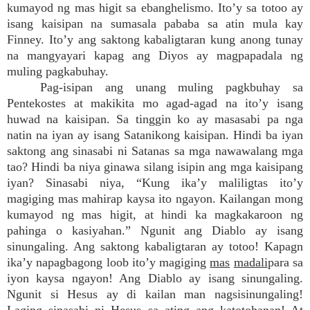
kumayod ng mas higit sa ebanghelismo. Ito’y sa totoo ay
isang kaisipan na sumasala pababa sa atin mula kay
Finney. Ito’y ang saktong kabaligtaran kung anong tunay
na mangyayari kapag ang Diyos ay magpapadala ng
muling pagkabuhay.
Pag-isipan ang unang muling pagkbuhay sa
Pentekostes at makikita mo agad-agad na ito’y isang
huwad na kaisipan. Sa tinggin ko ay masasabi pa nga
natin na iyan ay isang Satanikong kaisipan. Hindi ba iyan
saktong ang sinasabi ni Satanas sa mga nawawalang mga
tao? Hindi ba niya ginawa silang isipin ang mga kaisipang
iyan? Sinasabi niya, “Kung ika’y maliligtas ito’y
magiging mas mahirap kaysa ito ngayon. Kailangan mong
kumayod ng mas higit, at hindi ka magkakaroon ng
pahinga o kasiyahan.” Ngunit ang Diablo ay isang
sinungaling. Ang saktong kabaligtaran ay totoo! Kapagn
ika’y napagbagong loob ito’y magiging
mas
madali
para sa
iyon kaysa ngayon! Ang Diablo ay isang sinungaling.
Ngunit si Hesus ay di kailan man nagsisinungaling!