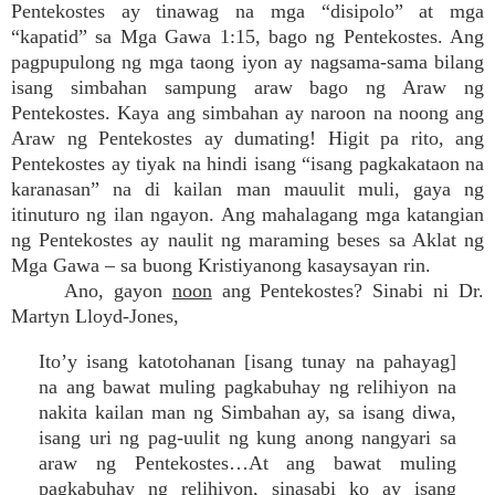
Pentekostes ay tinawag na mga “disipolo” at mga
“kapatid” sa Mga Gawa 1:15, bago ng Pentekostes. Ang
pagpupulong ng mga taong iyon ay nagsama-sama bilang
isang simbahan sampung araw bago ng Araw ng
Pentekostes. Kaya ang simbahan ay naroon na noong ang
Araw ng Pentekostes ay dumating! Higit pa rito, ang
Pentekostes ay tiyak na hindi isang “isang pagkakataon na
karanasan” na di kailan man mauulit muli, gaya ng
itinuturo ng ilan ngayon. Ang mahalagang mga katangian
ng Pentekostes ay naulit ng maraming beses sa Aklat ng
Mga Gawa – sa buong Kristiyanong kasaysayan rin.
Ano, gayon
noon
ang Pentekostes? Sinabi ni Dr.
Martyn Lloyd-Jones,
Ito’y isang katotohanan [isang tunay na pahayag]
na ang bawat muling pagkabuhay ng relihiyon na
nakita kailan man ng Simbahan ay, sa isang diwa,
isang uri ng pag-uulit ng kung anong nangyari sa
araw ng Pentekostes…At ang bawat muling
pagkabuhay ng relihiyon, sinasabi ko ay isang