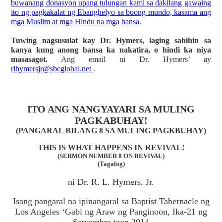
buwanang donasyon upang tulungan kami sa dakilang gawaing
ito ng pagkakalat ng Ebanghelyo sa buong mundo, kasama ang
mga Muslim at mga Hindu na mga bansa
.
Tuwing nagsusulat kay Dr. Hymers, laging sabihin sa
kanya kung anong bansa ka nakatira, o hindi ka niya
masasagot.
Ang email ni Dr. Hymers’ ay
rlhymersjr@sbcglobal.net
.
ITO ANG NANGYAYARI SA MULING
PAGKABUHAY!
(PANGARAL BILANG 8 SA MULING PAGKBUHAY)
THIS IS WHAT HAPPENS IN REVIVAL!
(SERMON NUMBER 8 ON REVIVAL)
(Tagalog)
ni Dr. R. L. Hymers, Jr.
Isang pangaral na ipinangaral sa Baptist Tabernacle ng
Los Angeles ‘Gabi ng Araw ng Panginoon, Ika-21 ng