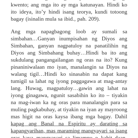
kwento; ang mga ito ay mga katunayan. Hindi ko
ito ideya, ito’y hindi isang teorya, kundi totoong
bagay (isinalin mula sa ibid., pah. 209).
Ang mga napagbagong loob ay sumali sa
simbahan…Ganyan inumpisahan ng Diyos ang
Simbahan, ganyan nagpatuloy na panatilihin ng
Diyos ang Simbahang buhay…Hindi ba ito ang
sukdulang pangangailangan ng oras na ito? Kung
pinaniniwalaan mo iyan, manalangin sa Diyos na
walang tigil…Hindi ko sinasabin na dapat kang
tumigil sa lahat ng iyong paggagawa at mag-antay
lang. Huwag, magpatuloy…gawin ang lahat na
iyong ginagawa, ngunit sasabihin ko ito – tiyakin
na mag-iwan ka ng oras para manalangin para sa
muling pagkabuhay, at tiyakin na iyan ay mayroong
mas higit na oras kaysa ibang mga bagay. Dahil
kapag ang Banal na Espiritu ay darating sa
kapangyarihan, mas maraming mangyayari sa isang
oras kaya mangyayari sa limampu o kahit daan-