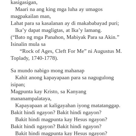
kasigasigan,
Maari na ang king mga luha ay umagos
magpakailan man,
Lahat para sa kasalanan ay di makababayad puri;
Ika’y dapat magligtas, at Ika’y lamang.
(“Bato ng mga Panahon, Mabiyak Para sa Akin.”
Isinalin mula sa
“Rock of Ages, Cleft For Me” ni Augustus M.
Toplady, 1740-1778).
Sa mundo nabigo mong mahanap
Kahit anong kapayapaan para sa nagugulong
isipan;
Magpunta kay Kristo, sa Kanyang
mananampalataya,
Kapayapaan at kaligayahan iyong matatanggap.
Bakit hindi ngayon? Bakit hindi ngayon?
Bakit hindi magpunta kay Hesus ngayon?
Bakit hindi ngayon? Bakit hindi ngayon?
Bakit hindi magpunta kay Hesus ngayon?