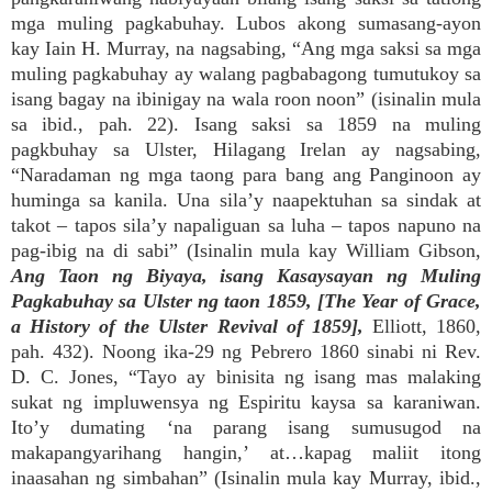
mga muling pagkabuhay. Lubos akong sumasang-ayon
kay Iain H. Murray, na nagsabing, “Ang mga saksi sa mga
muling pagkabuhay ay walang pagbabagong tumutukoy sa
isang bagay na ibinigay na wala roon noon” (isinalin mula
sa ibid., pah. 22). Isang saksi sa 1859 na muling
pagkbuhay sa Ulster, Hilagang Irelan ay nagsabing,
“Naradaman ng mga taong para bang ang Panginoon ay
huminga sa kanila. Una sila’y naapektuhan sa sindak at
takot – tapos sila’y napaliguan sa luha – tapos napuno na
pag-ibig na di sabi” (Isinalin mula kay William Gibson,
Ang Taon ng Biyaya, isang Kasaysayan ng Muling
Pagkabuhay sa Ulster ng taon 1859, [The Year of Grace,
a History of the Ulster Revival of 1859],
Elliott, 1860,
pah. 432). Noong ika-29 ng Pebrero 1860 sinabi ni Rev.
D. C. Jones, “Tayo ay binisita ng isang mas malaking
sukat ng impluwensya ng Espiritu kaysa sa karaniwan.
Ito’y dumating ‘na parang isang sumusugod na
makapangyarihang hangin,’ at…kapag maliit itong
inaasahan ng simbahan” (Isinalin mula kay Murray, ibid.,