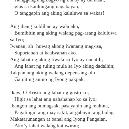
Ligtas sa kanlungang nagabayan;
O tanggapin ang aking kaluluwa sa wakas!
Ang ibang kublihan ay wala ako,
Bumibitin ang aking walang pag-asang kaluluwa
sa Iyo;
Iwanan, ah! huwag akong iwanang mag-isa,
Suportahan at kaalwanan ako.
Ang lahat ng aking tiwala sa Iyo ay nanatili,
Ang lahat ng tuling mula sa Iyo aking dadalhin;
Takpan ang aking walang depensang ulo
Gamit ng anino ng Iyong pakpak.
Ikaw, O Kristo ang lahat ng gusto ko;
Higit sa lahat ang nahahanap ko sa iyo;
Ibangon ang bumagsak, pasayahin ang mahina,
Pagalingin ang may sakit, at gabayin ang bulag.
Makatarunangan at banal ang Iyong Pangalan,
Ako’y lahat walang katuwiran;