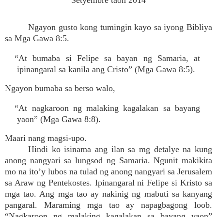
Setyembre taon 2014
Ngayon gusto kong tumingin kayo sa iyong Bibliya
sa Mga Gawa 8:5.
“At bumaba si Felipe sa bayan ng Samaria, at
ipinangaral sa kanila ang Cristo” (Mga Gawa 8:5).
Ngayon bumaba sa berso walo,
“At nagkaroon ng malaking kagalakan sa bayang
yaon” (Mga Gawa 8:8).
Maari nang magsi-upo.
Hindi ko isinama ang ilan sa mg detalye na kung
anong nangyari sa lungsod ng Samaria. Ngunit makikita
mo na ito’y lubos na tulad ng anong nangyari sa Jerusalem
sa Araw ng Pentekostes. Ipinangaral ni Felipe si Kristo sa
mga tao. Ang mga tao ay nakinig ng mabuti sa kanyang
pangaral. Maraming mga tao ay napagbagong loob.
“Nagkaroon ng malaking kagalakan sa bayang yaon”