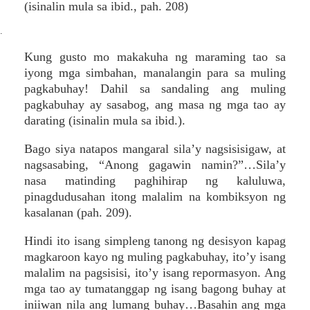
(isinalin mula sa ibid., pah. 208)
.
Kung gusto mo makakuha ng maraming tao sa
iyong mga simbahan, manalangin para sa muling
pagkabuhay! Dahil sa sandaling ang muling
pagkabuhay ay sasabog, ang masa ng mga tao ay
darating (isinalin mula sa ibid.).
Bago siya natapos mangaral sila’y nagsisisigaw, at
nagsasabing, “Anong gagawin namin?”…Sila’y
nasa matinding paghihirap ng kaluluwa,
pinagdudusahan itong malalim na kombiksyon ng
kasalanan (pah. 209).
Hindi ito isang simpleng tanong ng desisyon kapag
magkaroon kayo ng muling pagkabuhay, ito’y isang
malalim na pagsisisi, ito’y isang repormasyon. Ang
mga tao ay tumatanggap ng isang bagong buhay at
iniiwan nila ang lumang buhay…Basahin ang mga