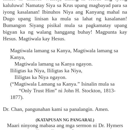
kaluluwa! Namatay Siya sa Krus upang magbayad para sa
iyong kasalanan! Ibinuhos Niya ang Kanyang mahal na
Dugo upang linisan ka mula sa lahat ng kasalanan!
Bumangon Siyang pisikal mula sa pagkamatay upang
bigyan ka ng walang hanggang buhay! Magpunta kay
Hesus. Magtiwala kay Hesus.
Magtiwala lamang sa Kanya, Magtiwala lamang sa
Kanya,
Magtiwala lamang sa Kanya ngayon.
Ililigtas ka Niya, Ililigtas ka Niya,
Ililigtas ka Niya ngayon.
(“Magtiwala Lamang sa Kanya.” Isinalin mula sa
“Only Trust Him” ni John H. Stockton, 1813-
1877).
Dr. Chan, pangunahan kami sa panalangin. Amen.
(KATAPUSAN NG PANGARAL)
Maari ninyong mabasa ang mga sermon ni Dr. Hymers