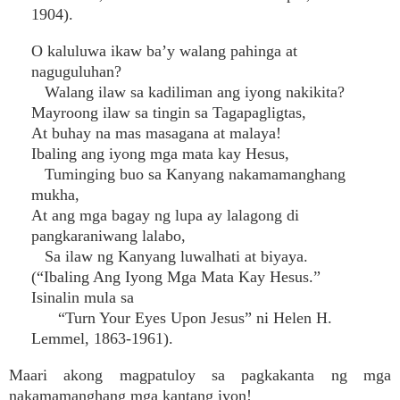
1904).
O kaluluwa ikaw ba’y walang pahinga at
naguguluhan?
Walang ilaw sa kadiliman ang iyong nakikita?
Mayroong ilaw sa tingin sa Tagapagligtas,
At buhay na mas masagana at malaya!
Ibaling ang iyong mga mata kay Hesus,
Tuminging buo sa Kanyang nakamamanghang
mukha,
At ang mga bagay ng lupa ay lalagong di
pangkaraniwang lalabo,
Sa ilaw ng Kanyang luwalhati at biyaya.
(“Ibaling Ang Iyong Mga Mata Kay Hesus.”
Isinalin mula sa
“Turn Your Eyes Upon Jesus” ni Helen H.
Lemmel, 1863-1961).
Maari akong magpatuloy sa pagkakanta ng mga
nakamamanghang mga kantang iyon!