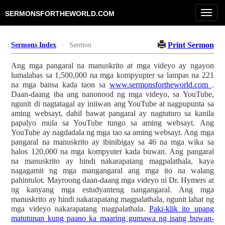
Toggl
SERMONSFORTHEWORLD.COM
navig
Print Sermon
Sermons Index
Sermon
Ang mga pangaral na manuskrito at mga videyo ay ngayon
lumalabas sa 1,500,000 na mga kompyupter sa lampas na 221
na mga bansa kada taon sa
www.sermonsfortheworld.com
.
Daan-daang iba ang nanonood ng mga videyo, sa YouTube,
ngunit di nagtatagal ay iniiwan ang YouTube at nagpupunta sa
aming websayt, dahil bawat pangaral ay nagtuturo sa kanila
papalyo mula sa YouTube tungo sa aming websayt. Ang
YouTube ay nagdadala ng mga tao sa aming websayt. Ang mga
pangaral na manuskrito ay ibinibigay sa 46 na mga wika sa
halos 120,000 na mga kompyuter kada buwan. Ang pangaral
na manuskrito ay hindi nakarapatang magpalathala, kaya
nagagamit ng mga mangangaral ang mga ito na walang
pahintulot. Mayroong daan-daang mga videyo ni Dr. Hymers at
ng kanyang mga estudyanteng nangangaral. Ang mga
manuskrito ay hindi nakarapatang magpalathala, ngunit lahat ng
mga videyo nakarapatang magpalathala.
Paki-klik ito upang
matutunan kung paano ka maaring gumawa ng isang buwan-