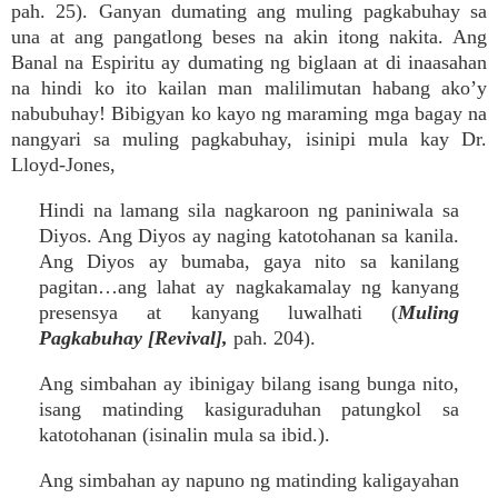
pah. 25). Ganyan dumating ang muling pagkabuhay sa
una at ang pangatlong beses na akin itong nakita. Ang
Banal na Espiritu ay dumating ng biglaan at di inaasahan
na hindi ko ito kailan man malilimutan habang ako’y
nabubuhay! Bibigyan ko kayo ng maraming mga bagay na
nangyari sa muling pagkabuhay, isinipi mula kay Dr.
Lloyd-Jones,
Hindi na lamang sila nagkaroon ng paniniwala sa
Diyos. Ang Diyos ay naging katotohanan sa kanila.
Ang Diyos ay bumaba, gaya nito sa kanilang
pagitan…ang lahat ay nagkakamalay ng kanyang
presensya at kanyang luwalhati (
Muling
Pagkabuhay [Revival],
pah. 204).
Ang simbahan ay ibinigay bilang isang bunga nito,
isang matinding kasiguraduhan patungkol sa
katotohanan (isinalin mula sa ibid.).
Ang simbahan ay napuno ng matinding kaligayahan