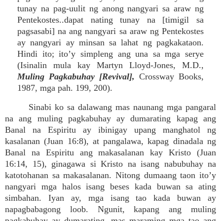
tunay na pag-uulit ng anong nangyari sa araw ng
Pentekostes..dapat nating tunay na [timigil sa
pagsasabi] na ang nangyari sa araw ng Pentekostes
ay nangyari ay minsan sa lahat ng pagkakataon.
Hindi ito; ito’y simpleng ang una sa mga serye
(Isinalin mula kay Martyn Lloyd-Jones, M.D.,
Muling Pagkabuhay [Revival],
Crossway Books,
1987, mga pah. 199, 200).
Sinabi ko sa dalawang mas naunang mga pangaral
na ang muling pagkabuhay ay dumarating kapag ang
Banal na Espiritu ay ibinigay upang manghatol ng
kasalanan (Juan 16:8), at pangalawa, kapag dinadala ng
Banal na Espiritu ang makasalanan kay Kristo (Juan
16:14, 15), ginagawa si Kristo na isang nabubuhay na
katotohanan sa makasalanan. Nitong dumaang taon ito’y
nangyari mga halos isang beses kada buwan sa ating
simbahan. Iyan ay, mga isang tao kada buwan ay
napagbabagong loob. Ngunit, kapang ang muling
pagkabuhay ay dumarating, mas maraming mga tao ang