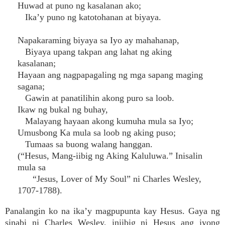
Huwad at puno ng kasalanan ako;
Ika’y puno ng katotohanan at biyaya.
Napakaraming biyaya sa Iyo ay mahahanap,
Biyaya upang takpan ang lahat ng aking
kasalanan;
Hayaan ang nagpapagaling ng mga sapang maging
sagana;
Gawin at panatilihin akong puro sa loob.
Ikaw ng bukal ng buhay,
Malayang hayaan akong kumuha mula sa Iyo;
Umusbong Ka mula sa loob ng aking puso;
Tumaas sa buong walang hanggan.
(“Hesus, Mang-iibig ng Aking Kaluluwa.” Inisalin
mula sa
“Jesus, Lover of My Soul” ni Charles Wesley,
1707-1788).
Panalangin ko na ika’y magpupunta kay Hesus. Gaya ng
sinabi ni Charles Wesley, iniibig ni Hesus ang iyong