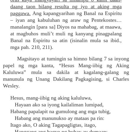
daang taon bilang resulta ng iyo at aking mga
paggawa.
Ang kapangyarihan ng Banal na Espiritu
– iyan ang kabuluhan ng araw ng Pentekostes…
manalangin [para sa] Diyos na mahabag, at maawa,
at magbuhos muli’t muli ng kanyang pinagpalang
Banal na Espiritu sa atin (isinalin mula sa ibid.,
mga pah. 210, 211).
Magsitayo at tumingin sa himno bilang 7 sa inyong
papel ng mga kanta, “Hesus Mang-iibig ng Aking
Kaluluwa” mula sa dakila at kagalang-galang ng
manunula ng Unang Dakilang Pagkagising, si Charles
Wesley.
Hesus, mang-iibig ng aking kaluluwa,
Hayaan ako sa iyong kailaliman lumipad,
Habang papalapit na gumulong ang mga tubig,
Habang ang manunukso ay mataas pa rin:
Itago ako, O aking Tagapagligtas, itago,
Hanggang ang bagyo ng buhay ay dumaan;