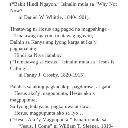
(“Bakit Hindi Ngayon.” Isinalin mula sa “Why Not
Now?”
ni Daniel W. Whittle, 1840-1901).
Tinatawag ni Hesus ang pagod na magpahinga –
Tinatawag ngayon, tinatawag ngayon;
Dalhin sa Kanya ang iyong karga at ika’y
pagpapalain;
Hindi ka Niya itataboy.
(“Tumatawag si Hesus.” Isinalin mula sa “Jesus is
Calling”
ni Fanny J. Crosby, 1820-1915).
Palabas sa aking pagkadakip, pagdurusa, at gabi,
Hesus ako’y magpupunta, Hesus ako’y
magpupunta;
Sa Iyong kalayaan, pagkatuwa at ilaw,
Hesus, magpupunta ako sa Iyo…
(“Hesus Ako’y Magpupunta.” Isinalin mula sa
“Jesus, I Come” ni William T. Sleeper, 1819-