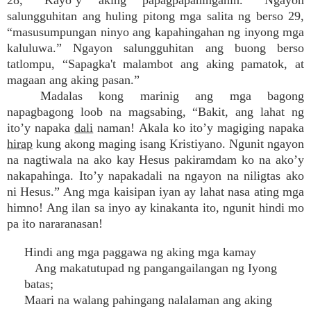
28, “Kayo’y aking papagpapahingahin.” Ngayon
salungguhitan ang huling pitong mga salita ng berso 29,
“masusumpungan ninyo ang kapahingahan ng inyong mga
kaluluwa.” Ngayon salungguhitan ang buong berso
tatlompu, “Sapagka't malambot ang aking pamatok, at
magaan ang aking pasan.”
Madalas kong marinig ang mga bagong
napagbagong loob na magsabing, “Bakit, ang lahat ng
ito’y napaka
dali
naman! Akala ko ito’y magiging napaka
hirap
kung akong maging isang Kristiyano. Ngunit ngayon
na nagtiwala na ako kay Hesus pakiramdam ko na ako’y
nakapahinga. Ito’y napakadali na ngayon na niligtas ako
ni Hesus.” Ang mga kaisipan iyan ay lahat nasa ating mga
himno! Ang ilan sa inyo ay kinakanta ito, ngunit hindi mo
pa ito nararanasan!
Hindi ang mga paggawa ng aking mga kamay
Ang makatutupad ng pangangailangan ng Iyong
batas;
Maari na walang pahingang nalalaman ang aking