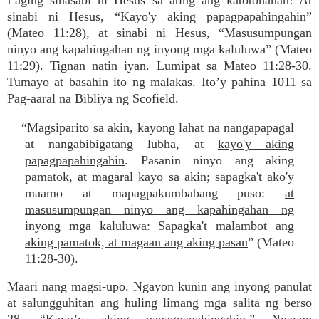
Laging sinasabi ni Hesus sa ating ang katotohanan! At
sinabi ni Hesus, “Kayo'y aking papagpapahingahin”
(Mateo 11:28), at sinabi ni Hesus, “Masusumpungan
ninyo ang kapahingahan ng inyong mga kaluluwa” (Mateo
11:29). Tignan natin iyan. Lumipat sa Mateo 11:28-30.
Tumayo at basahin ito ng malakas. Ito’y pahina 1011 sa
Pag-aaral na Bibliya ng Scofield.
“Magsiparito sa akin, kayong lahat na nangapapagal
at nangabibigatang lubha, at
kayo'y aking
papagpapahingahin
. Pasanin ninyo ang aking
pamatok, at magaral kayo sa akin; sapagka't ako'y
maamo at mapagpakumbabang puso:
at
masusumpungan ninyo ang kapahingahan ng
inyong mga kaluluwa: Sapagka't malambot ang
aking pamatok, at magaan ang aking pasan
” (Mateo
11:28-30).
Maari nang magsi-upo. Ngayon kunin ang inyong panulat
at salungguhitan ang huling limang mga salita ng berso