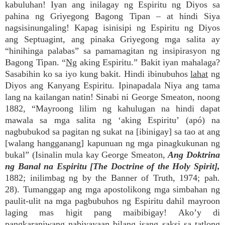
kabuluhan! Iyan ang inilagay ng Espiritu ng Diyos sa
pahina ng Griyegong Bagong Tipan – at hindi Siya
nagsisinungaling! Kapag isinisipi ng Espiritu ng Diyos
ang Septuagint, ang pinaka Griyegong mga salita ay
“hinihinga palabas” sa pamamagitan ng insipirasyon ng
Bagong Tipan. “
Ng
aking Espiritu.” Bakit iyan mahalaga?
Sasabihin ko sa iyo kung bakit. Hindi ibinubuhos
lahat
ng
Diyos ang Kanyang Espiritu. Ipinapadala Niya ang tama
lang na kailangan natin! Sinabi ni George Smeaton, noong
1882, “Mayroong lilim ng kahulugan na hindi dapat
mawala sa mga salita ng ‘aking Espiritu’ (apó) na
nagbubukod sa pagitan ng sukat na [ibinigay] sa tao at ang
[walang hangganang] kapunuan ng mga pinagkukunan ng
bukal” (Isinalin mula kay George Smeaton,
Ang Doktrina
ng Banal na Espiritu [The Doctrine of the Holy Spirit],
1882; inilimbag ng by the Banner of Truth, 1974; pah.
28). Tumanggap ang mga apostolikong mga simbahan ng
paulit-ulit na mga pagbubuhos ng Espiritu dahil mayroon
laging mas higit pang maibibigay! Ako’y di
pangkaraniwang nabiyayaan bilang isang saksi sa tatlong