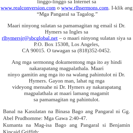
linggo-linggo sa Internet sa
www.realconversion.com
o
www.rlhsermons.com
. I-klik ang
“Mga Pangaral sa Tagalog.”
Maari ninyong sulatan sa pamamagitan ng email si Dr.
Hymers sa Ingles sa
rlhymersjr@sbcglobal.net
– o maari ninyong sulatan siya sa
P.O. Box 15308, Los Angeles,
CA 90015. O tawagan sa (818)352-0452.
Ang mga sermonng dokumentong mga ito ay hindi
nakarapatang magpalathala. Maari
ninyo gamitin ang mga ito na walang pahintulot ni Dr.
Hymers. Gayon man, lahat ng mga
videyong mensahe ni Dr. Hymers ay nakarapatang
magpalathala at maari lamang magamit
sa pamamagitan ng pahintulot.
Banal na Kasulatan na Binasa Bago ang Pangaral ni Gg.
Abel Prudhomme: Mga Gawa 2:40-47.
Kumanta na Mag-isa Bago ang Pangaral si Benjamin
Kincaid Griffith: