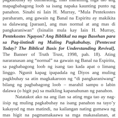
mapagbabagong loob sa isang napaka kaunting punto ng
panahon. Sinabi ni Iain H. Murray, “Mula Pentekostes
paraharam, ang gawain ng Banal na Espiritu ay makikita
sa dalawang [paraan], ang mas normal at ang mas di
pangkaraniwan” (Isinalin mula kay Iain H. Murray,
Pentekostes Ngayon? Ang Biblikal na mga Basehan para
sa Pag-iintindi ng Muling Pagkabuhay, [Pentecost
Today? The Biblical Basis for Understanding Revival],
The Banner of Truth Trust, 1998, pah. 18). Ating
nararanasan ang “normal” na gawain ng Banal na Espiritu,
sa pagbabagong loob ng isang tao kada apat o limang
linggo. Ngunit kapag ipapadala ng Diyos ang muling
pagkbuhay sa atin magkakaroon ng “di pangkaraniwang”
bilang ng pagbabagong loob – marahil sampu o labin
dalawa (o higit pa) sa maikling kapanahunan ng panahon.
Natatakot ako na ang ilan sa ating mga tao ay nag-
iisip ng muling pagkabuhay na isang panahon na tayo’y
kakayod ng mas matindi, na kailangan nating gumawa ng
mas higit na pagmamakaawa sa mga makasalanan, at