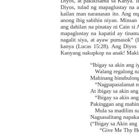
Diyos, at pakikisama sa Kanya. I
Diyos, tulad ng mapaglustay na 
kailan man naranasan ito. Ang mg
anong ibig sabihin niyan. Minsan 
ang dahilan na pinatay ni Cain si
mapaglustay na kapatid ay tinam
nagalit siya, at ayaw pumasok” 
kanya (Lucas 15:28). Ang Diyos 
Kanyang nakupkop na anak! Makin
“Ibigay sa akin ang i
Walang regalong nap
Mahinang binubulong
“Nagpapasalamat mo
At ibigay sa akin ang
“Ibigay sa akin ang 
Pakinggan ang mahin
Mula sa madilim na 
Nagsasalitang napaka
(“Ibigay sa Akin ang 
“Give Me Thy Heart