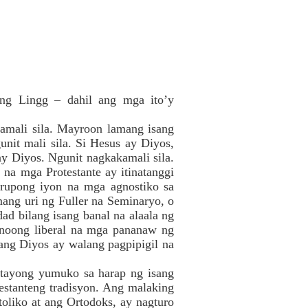
ing Lingg – dahil ang mga ito’y
mali sila. Mayroon lamang isang
unit mali sila. Si Hesus ay Diyos,
y Diyos. Ngunit nagkakamali sila.
na mga Protestante ay itinatanggi
rupong iyon na mga agnostiko sa
ang uri ng Fuller na Seminaryo, o
ad bilang isang banal na alaala ng
ganoong liberal na mga pananaw ng
 ang Diyos ay walang pagpipigil na
 tayong yumuko sa harap ng isang
testanteng tradisyon. Ang malaking
oliko at ang Ortodoks, ay nagturo