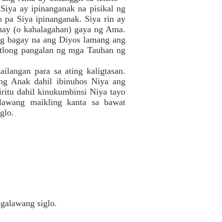
 Siya ay ipinanganak na pisikal ng
 pa Siya ipinanganak. Siya rin ay
uhay (o kahalagahan) gaya ng Ama.
ang bagay na ang Diyos lamang ang
tlong pangalan ng mga Tauhan ng
langan para sa ating kaligtasan.
ang Anak dahil ibinuhos Niya ang
ritu dahil kinukumbinsi Niya tayo
alawang maikling kanta sa bawat
glo.
ngalawang siglo.