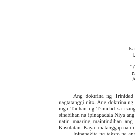
Is
U
“A
n
A
Ang doktrina ng Trinidad
nagtatanggi nito. Ang doktrina ng
mga Tauhan ng Trinidad sa isan
sinabihan na ipinapadala Niya an
natin maaring maintindihan ang
Kasulatan. Kaya tinatanggap natin
Ipinapakita ng teksto na a