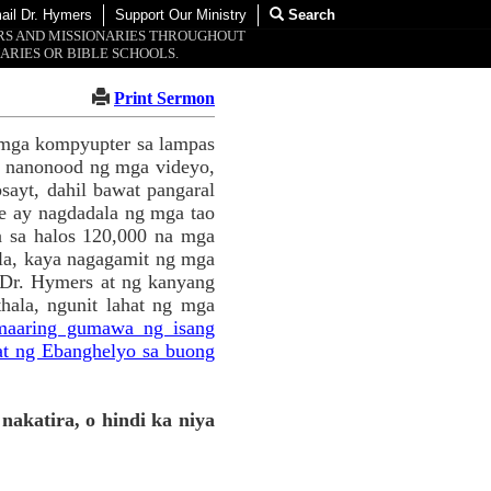
ail Dr. Hymers
Support Our Ministry
Search
ORS AND MISSIONARIES THROUGHOUT
ARIES OR BIBLE SCHOOLS.
Print Sermon
 mga kompyupter sa lampas
g nanonood ng mga videyo,
sayt, dahil bawat pangaral
e ay nagdadala ng mga tao
a sa halos 120,000 na mga
la, kaya nagagamit ng mga
 Dr. Hymers at ng kanyang
hala, ngunit lahat ng mga
 maaring gumawa ng isang
at ng Ebanghelyo sa buong
nakatira, o hindi ka niya