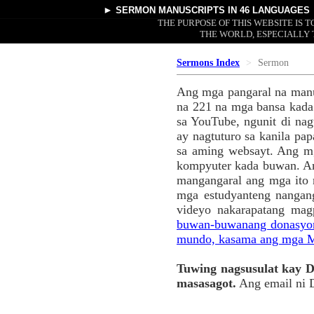
►
SERMON MANUSCRIPTS
IN 46 LANGUAGES
THE PURPOSE OF THIS WEBSITE IS
THE WORLD, ESPECIALLY 
Sermons Index
Sermon
Ang mga pangaral na manu
na 221 na mga bansa kada
sa YouTube, ngunit di nag
ay nagtuturo sa kanila p
sa aming websayt. Ang mg
kompyuter kada buwan. An
mangangaral ang mga ito 
mga estudyanteng nangang
videyo nakarapatang mag
buwan-buwanang donasyon 
mundo, kasama ang mga M
Tuwing nagsusulat kay Dr
masasagot.
Ang email ni 