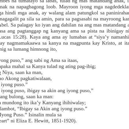
mbes na tumatayo sa labas, tulad ng mas matandang anak, 
anak na napagbagong loob. Mayroon iyong mga nagdedeklar
a hindi mga anak, ay walang alam patungkol sa paninirahan
nagagalit pa sila sa amin, para sa pagsasabi na mayroong ka
 Abel. Sa palagay ko iyan ang dahilan na ang mas matandang
asa ang pagtanggap ng kanyang ama sa pista na ibinigay n
(Lucas 15:28). Kaya ang ama ay lumabas at “siya’y namanh
ay nagmamakaawa sa kanya na magpunta kay Kristo, at ita
ig sa lumang himnong ito,
yong puso,” ang sabi ng Ama sa itaas,
aka mahal sa Kanya tulad ng ating pag-ibig;
 Niya, saan ka man,
 Akong pagkatiwalaan,
 iyong puso.”
iyong puso, ibigay sa akin ang iyong puso,”
ang bulong, saan ka man:
mundong ito ika’y Kanyang ihihiwalay;
lambot, “Ibigay sa Akin ang iyong puso.”
Iyong Puso.” Isinalin mula sa
” ni Eliza E. Hewitt, 1851-1920).