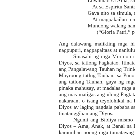
Luwalhati sa Ama, s
At sa Espiritu Sant
Gaya nito sa simula,
At magpakailan ma
Mundong walang han
(“Gloria Patri,” pi
Ang dalawang maiikling mga him
nagpupuri, nagpapaitaas at nanlulu
Sinasabi ng mga Mormon ma
Diyos, sa tatlong Pagkatao. Itina
ang Pangalawang Tauhan ng Trinid
Mayroong tatlng Tauhan, sa Punon
ang tatlong Tauhan, gaya ng mg
pinaka mahusay, at madalas mga a
ang mas matigas ang ulong Pagtata
nakaraan, o isang teyolohikal na
Diyos ay laging nagdala pababa sa
tinatanggihan ang Diyos.
Ngunit ang Bibliya mismo 
Diyos – Ama, Anak, at Banal na Es
karamihan noong mga tumatawag sa