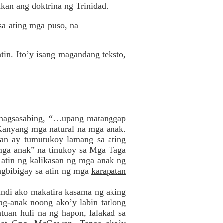
kan ang doktrina ng Trinidad.
sa ating mga puso, na
atin. Ito’y isang magandang teksto,
na nagsasabing, “…upang matanggap
Kanyang mga natural na mga anak.
yan ay tumutukoy lamang sa ating
 mga anak” na tinukoy sa Mga Taga
 atin ng
kalikasan
ng mga anak ng
agbibigay sa atin ng mga
karapatan
indi ako makatira kasama ng aking
ag-anak noong ako’y labin tatlong
tuan huli na ng hapon, lalakad sa