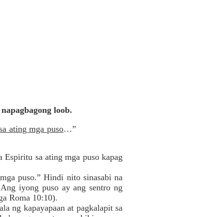
a napagbagong loob.
sa ating mga puso
…”
a Espiritu sa ating mga puso kapag
 mga puso.” Hindi nito sinasabi na
. Ang iyong puso ay ang sentro ng
aga Roma 10:10).
ala ng kapayapaan at pagkalapit sa