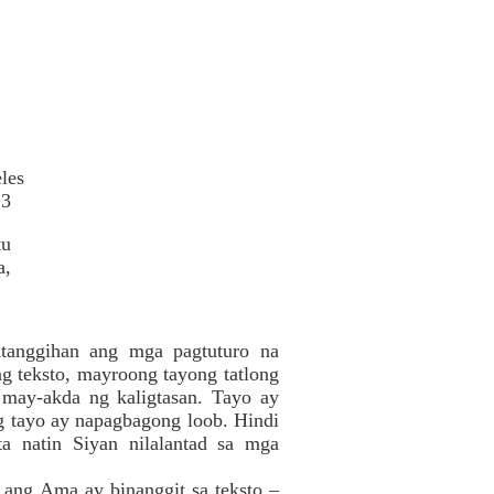
les
13
tu
a,
tanggihan ang mga pagtuturo na
ng teksto, mayroong tayong tatlong
may-akda ng kaligtasan. Tayo ay
g tayo ay napagbagong loob. Hindi
a natin Siyan nilalantad sa mga
 ang Ama ay binanggit sa teksto –