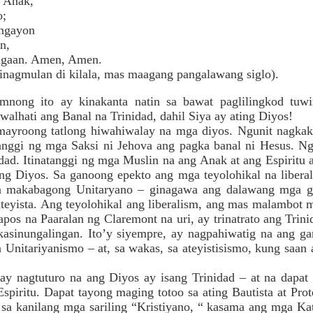
a Anak,
o;
 ngayon
n,
gaan. Amen, Amen.
nagmulan di kilala, mas maagang pangalawang siglo).
nong ito ay kinakanta natin sa bawat paglilingkod tuw
walhati ang Banal na Trinidad, dahil Siya ay ating Diyos!
yroong tatlong hiwahiwalay na mga diyos. Ngunit nagkaka
tanggi ng mga Saksi ni Jehova ang pagka banal ni Hesus. Ng
ad. Itinatanggi ng mga Muslin na ang Anak at ang Espiritu a
g Diyos. Sa ganoong epekto ang mga teyolohikal na liberal 
a makabagong Unitaryano – ginagawa ang dalawang mga g
teyista. Ang teyolohikal ang liberalism, ang mas malambot m
pos na Paaralan ng Claremont na uri, ay trinatrato ang Trinid
 kasinungalingan. Ito’y siyempre, ay nagpahiwatig na ang 
 Unitariyanismo – at, sa wakas, sa ateyistisismo, kung saan
ay nagtuturo na ang Diyos ay isang Trinidad – at na dapat
piritu. Dapat tayong maging totoo sa ating Bautista at Pro
 kanilang mga sariling “Kristiyano, “ kasama ang mga Kat