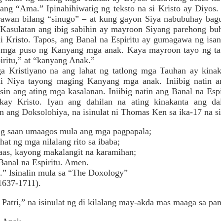
ang “Ama.” Ipinahihiwatig ng teksto na si Kristo ay Diyos.
arawan bilang “sinugo” – at kung gayon Siya nabubuhay bago
 Kasulatan ang ibig sabihin ay mayroon Siyang parehong b
ni Kristo. Tapos, ang Banal na Espiritu ay gumagawa ng is
mga puso ng Kanyang mga anak. Kaya mayroon tayo ng ta
iritu,” at “kanyang Anak.”
Kristiyano na ang lahat ng tatlong mga Tauhan ay kinakai
ili Niya tayong maging Kanyang mga anak. Iniibig natin 
in ang ating mga kasalanan. Iniibig natin ang Banal na Espi
 kay Kristo. Iyan ang dahilan na ating kinakanta ang d
n ang Doksolohiya, na isinulat ni Thomas Ken sa ika-17 na si
ng saan umaagos mula ang mga pagpapala;
hat ng mga nilalang rito sa ibaba;
taas, kayong makalangit na karamihan;
Banal na Espiritu. Amen.
 Isinalin mula sa “The Doxology”
37-1711).
 Patri,” na isinulat ng di kilalang may-akda mas maaga sa pa