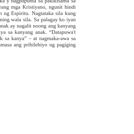
ika’y nagpupunta sa pakikisama sa
ang mga Kristiyano, ngunit hindi
 ng Espiritu. Nagtataka sila kung
ming wala sila. Sa palagay ko iyan
 anak ay nagalit noong ang kanyang
iya sa kanyang anak. “Datapuwa't
ik sa kanya” – at nagmaka-awa sa
masa ang pribilehiyo ng pagiging