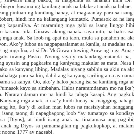
g, sira-sira nang bakod, at magpunta sa tahanan nina D
bisyon kasama ng kanilang anak na lalake at anak na babae.
rang pintuan ng kanilang bahay, at mag-aantay para sa isang
obert, hindi mo na kailangang kumatok. Pumasok ka na lang
ng kapamilya. At maraming mga gabi sa isang linggo hi
 kasama nila. Ginawa akong napaka saya nito, na halos isa
ng mga anak. Sa loob ng apat na taon, mula sa panahon na a
yon. Ako’y lubos na nagpapasalamat sa kanila, at madalas na s
aw ng mga Ina, at si Dr. McGowan tuwing Araw ng mga Ama –
egalo tuwing Pasko. Noong siya’y matandang-matanda na,
g ayusin ang pagkasira ng kaniyang makular sa mata. Nasa 
ko sa kanyang libing. Madalas niyang sabihin sa akin na ak
ahalaga para sa kin, dahil ang kanyang sariling ama ay nama
ama sa kanya. Oo, ako’y halos parang isa sa kanilang mga an
. Pumasok kayo sa simbahan.
Halos
nararamdaman mo na ika’y
a. Nararamdaman mo na hindi ka talaga kasapi. Ang pagku
Kanyang mga anak, o ika’y hindi tunay na magiging bahagi 
hang ito, ika’y di kailan man lubos na masisiyahan hanggan
 isang taong di napagbagong loob “ay tumatayo sa kondisyo
sa [Diyos], at hindi isang anak na tinatamasa ang pag-
anak ng Diyos sa pamamagitan ng pagkukupkop, at matamas
at noong 1777 ay nagsabi,