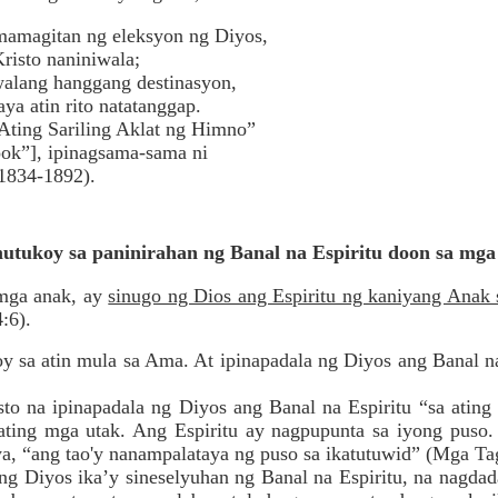
mamagitan ng eleksyon ng Diyos,
isto naniniwala;
alang hanggang destinasyon,
a atin rito natatanggap.
Ating Sariling Aklat ng Himno”
k”], ipinagsama-sama ni
834-1892).
umutukoy sa paninirahan ng Banal na Espiritu doon sa mg
 mga anak, ay
sinugo ng Dios ang Espiritu ng kaniyang Anak 
:6).
y sa atin mula sa Ama. At ipinapadala ng Diyos ang Banal n
sto na ipinapadala ng Diyos ang Banal na Espiritu “sa ating
 ating mga utak. Ang Espiritu ay nagpupunta sa iyong puso
ya, “ang tao'y nanampalataya ng puso sa ikatutuwid” (Mga T
ng Diyos ika’y sineselyuhan ng Banal na Espiritu, na nagdad