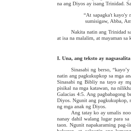
na ang Diyos ay isang Trinidad. S
“At sapagka't kayo'y 
sumisigaw, Abba, Am
Nakita natin ang Trinidad s
at isa na malalim, at mayaman sa 
I. Una, ang teksto ay nagsasali
Sinasabi ng berso, “kayo’y
natin ang pagkukupkop sa mga an
Sinasabi ng Bibliy na tayo ay m
pisikal na mga katawan, na nilik
Galacias 4:5. Ang pagbabagong bu
Diyos. Ngunit ang pagkukupkop, n
ng mga anak ng Diyos.
Ang tatay ko ay umalis noo
nanay dahil walang lugar para sa
taon. Ngunit napakaraming pag-ii