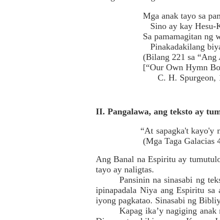
Mga anak tayo sa pa
Sino ay kay Hesu-Kr
Sa pamamagitan ng w
Pinakadakilang biyay
(Bilang 221 sa “Ang 
[“Our Own Hymn Boo
C. H. Spurgeon, 1
II. Pangalawa, ang teksto ay t
“At sapagka't kayo'y
(Mga Taga Galacias 4
Ang Banal na Espiritu ay tumutulo
tayo ay naligtas.
Pansinin na sinasabi ng tek
ipinapadala Niya ang Espiritu sa
iyong pagkatao. Sinasabi ng Bibli
Kapag ika’y nagiging anak 