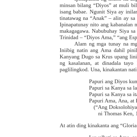
minsan bilang “Diyos” at muli bil
isang babae. Ngunit Siya ay inil
tinatawag na “Anak” – alin ay sa
Ipinapatunay nito ang kabanalan 
makagagawa. Nabubuhay Siya sa 
Trinidad – “Diyos Ama,” “ang Esp
Alam ng mga tunay na mga 
Iniibig natin ang Ama dahil pin
Kanyang Dugo sa Krus upang linis
ng kasalanan, at dinadala tayo
paglilingkod. Una, kinakantan nati
Papuri ang Diyos ku
Papuri sa Kanya sa la
Papuri sa Kanya sa i
Papuri Ama, Ana, at 
(“Ang Doksolohiya.”
ni Thomas Ken, 16
At atin ding kinakanta ang “Gloria