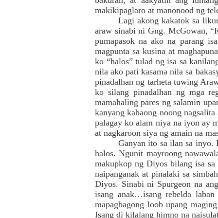
bakuran, at aakyatin ang luman
makikipaglaro at manonood ng tele
Lagi akong kakatok sa liku
araw sinabi ni Gng. McGowan, “R
pumapasok na ako na parang isa
magpunta sa kusina at maghapunan
ko “halos” tulad ng isa sa kanila
nila ako pati kasama nila sa bakas
pinadalhan ng tarheta tuwing Ar
ko silang pinadalhan ng mga r
mamahaling pares ng salamin upan
kanyang kabaong noong nagsalita a
palagay ko alam niya na iyon ay m
at nagkaroon siya ng amain na mas
Ganyan ito sa ilan sa inyo
halos. Ngunit mayroong nawawal
makupkop ng Diyos bilang isa sa 
naipanganak at pinalaki sa simba
Diyos. Sinabi ni Spurgeon na ang
isang anak…isang rebelda laban 
mapagbagong loob upang maging 
Isang di kilalang himno na naisul