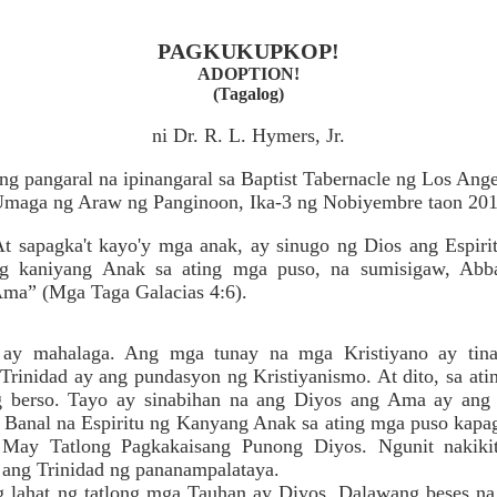
PAGKUKUPKOP!
ADOPTION!
(Tagalog)
ni Dr. R. L. Hymers, Jr.
ang pangaral na ipinangaral sa Baptist Tabernacle ng Los Ange
maga ng Araw ng Panginoon, Ika-3 ng Nobiyembre taon 20
t sapagka't kayo'y mga anak, ay sinugo ng Dios ang Espiri
g kaniyang Anak sa ating mga puso, na sumisigaw, Abb
ma” (Mga Taga Galacias 4:6).
 ay mahalaga. Ang mga tunay na mga Kristiyano ay tina
 Trinidad ay ang pundasyon ng Kristiyanismo. At dito, sa ati
g berso. Tayo ay sinabihan na ang Diyos ang Ama ay ang 
g Banal na Espiritu ng Kanyang Anak sa ating mga puso kapa
 May Tatlong Pagkakaisang Punong Diyos. Ngunit nakikit
 ang Trinidad ng pananampalataya.
ng lahat ng tatlong mga Tauhan ay Diyos. Dalawang beses na