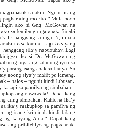
r. at Gng. McGowan. Tapos ako’y
 magpapasok sa akin. Ngunit isang
 pagkarating mo rito.” Mula noon
hilingin ako ni Gng. McGowan na
 ako sa kanilang mga anak. Sinabi
ko’y 13 hanggang sa mga 17, dinala
inabi ito sa kanila. Lagi ko siyang
 hanggang sila’y nabubuhay. Lagi
 binigyan ko si Dr. McGowan ng
kabaong niya ang salaming iyon sa
o’y parang isang anak sa kanya. Sa
tay noong siya’y maliit pa lamang,
ak – halos – ngunit hindi lubusan.
 kasapi sa pamilya ng simbahan –
kupkop ang nawawala! Dapat kang
ng ating simbahan. Kahit na ika’y
g sa ika’y makupkop sa pamilya ng
n ng isang kriminal, hindi bilang
ibig ng kanyang Ama.” Dapat kang
a ang pribilehiyo ng pagkaanak.