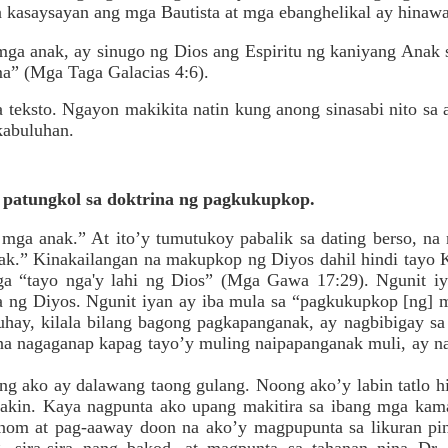
a kasaysayan ang mga Bautista at mga ebanghelikal ay hinawa
mga anak, ay sinugo ng Dios ang Espiritu ng kaniyang Anak 
a” (Mga Taga Galacias 4:6).
a teksto. Ngayon makikita natin kung anong sinasabi nito sa 
kabuluhan.
ta patungkol sa doktrina ng pagkukupkop.
 mga anak.” At ito’y tumutukoy pabalik sa dating berso, 
ak.” Kinakailangan na makupkop ng Diyos dahil hindi tayo 
ga “tayo nga'y lahi ng Dios” (Mga Gawa 17:29). Ngunit i
ha ng Diyos. Ngunit iyan ay iba mula sa “pagkukupkop [ng]
hay, kilala bilang bagong pagkapanganak, ay nagbibigay sa
a nagaganap kapag tayo’y muling naipapanganak muli, ay n
ng ako ay dalawang taong gulang. Noong ako’y labin tatlo h
 akin. Kaya nagpunta ako upang makitira sa ibang mga kam
nom at pag-aaway doon na ako’y magpupunta sa likuran pin