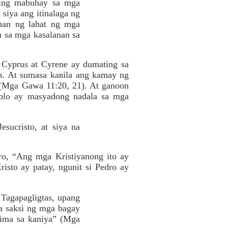
uling mabuhay sa mga
 siya ang itinalaga ng
nan ng lahat ng mga
 sa mga kasalanan sa
g Cyprus at Cyrene ay dumating sa
s.
At sumasa kanila ang kamay ng
 (Mga Gawa 11:20, 21). At ganoon
Pablo ay masyadong nadala sa mga
sucristo, at siya na
ro, “Ang mga Kristiyanong ito ay
isto ay patay, ngunit si Pedro ay
Tagapagligtas, upang
ga saksi ng mga bagay
alima sa kaniya” (Mga