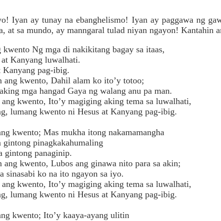
yo! Iyan ay tunay na ebanghelismo! Iyan ay paggawa ng gaw
, at sa mundo, ay manngaral tulad niyan ngayon! Kantahin an
g kwento Ng mga di nakikitang bagay sa itaas,
t Kanyang luwalhati.
 Kanyang pag-ibig.
 ang kwento, Dahil alam ko ito’y totoo;
g aking mga hangad Gaya ng walang anu pa man.
ang kwento, Ito’y magiging aking tema sa luwalhati,
g, lumang kwento ni Hesus at Kanyang pag-ibig.
n ang kwento; Mas mukha itong nakamamangha
 gintong pinagkakahumaling
a gintong panaginip.
 ang kwento, Lubos ang ginawa nito para sa akin;
a sinasabi ko na ito ngayon sa iyo.
ang kwento, Ito’y magiging aking tema sa luwalhati,
g, lumang kwento ni Hesus at Kanyang pag-ibig.
ang kwento; Ito’y kaaya-ayang ulitin