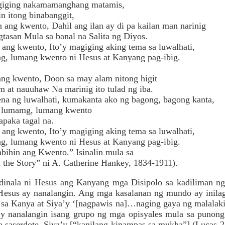
iging nakamamanghang matamis,
n itong binabanggit,
 ang kwento, Dahil ang ilan ay di pa kailan man narinig
tasan Mula sa banal na Salita ng Diyos.
ang kwento, Ito’y magiging aking tema sa luwalhati,
g, lumang kwento ni Hesus at Kanyang pag-ibig.
 ang kwento, Doon sa may alam nitong higit
t nauuhaw Na marinig ito tulad ng iba.
na ng luwalhati, kumakanta ako ng bagong, bagong kanta,
 lumamg, lumang kwento
apaka tagal na.
ang kwento, Ito’y magiging aking tema sa luwalhati,
g, lumang kwento ni Hesus at Kanyang pag-ibig.
hin ang Kwento.” Isinalin mula sa
 Story” ni A. Catherine Hankey, 1834-1911).
 dinala ni Hesus ang Kanyang mga Disipolo sa kadiliman 
 Hesus ay nanalangin. Ang mga kasalanan ng mundo ay inila
 sa Kanya at Siya’y ‘[nagpawis na]…naging gaya ng malalakin
y nanalangin isang grupo ng mga opisyales mula sa punong 
na saserdote. Siya’y [“kanilang kinampas sa mukha”] (Lucas