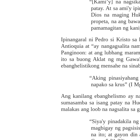
“[Kami’y] na nagsik
patay. At sa ami'y ip
Dios na maging Huk
propeta, na ang baw
pamamagitan ng kani
Ipinangaral ni Pedro si Kristo s
Antioquia at “ay nangagsalita n
Panginoon: at ang lubhang maram
ito sa buong Aklat ng mg Gawa! 
ebanghelistikong mensahe na sina
“Aking pinasiyahang 
napako sa krus” (I M
Ang kanilang ebanghelismo ay na
sumasamba sa isang patay na Hudy
malakas ang loob na nagsalita sa g
“Siya'y pinadakila n
magbigay ng pagsisis
na ito; at gayon din