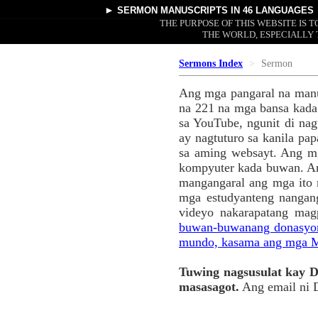
►
SERMON MANUSCRIPTS
IN 46 LANGUAGES
THE PURPOSE OF THIS WEBSITE IS
THE WORLD, ESPECIALLY 
Sermons Index
Sermon
Ang mga pangaral na manu
na 221 na mga bansa kada
sa YouTube, ngunit di nag
ay nagtuturo sa kanila p
sa aming websayt. Ang mg
kompyuter kada buwan. An
mangangaral ang mga ito 
mga estudyanteng nangang
videyo nakarapatang mag
buwan-buwanang donasyon 
mundo, kasama ang mga M
Tuwing nagsusulat kay Dr
masasagot.
Ang email ni 