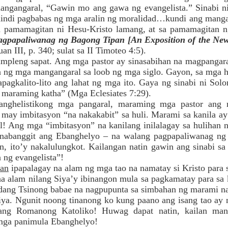
angangaral, “Gawin mo ang gawa ng evangelista.” Sinabi ni
hindi pagbabas ng mga aralin ng moralidad…kundi ang mang
sa pamamagitan ni Hesu-Kristo lamang, at sa pamamagitan ng
agpapaliwanag ng Bagong Tipan [An Exposition of the New
n III, p. 340; sulat sa II Timoteo 4:5).
pleng sapat. Ang mga pastor ay sinasabihan na magpangara
a ng mga mangangaral sa loob ng mga siglo. Gayon, sa mga 
agkalito-lito ang lahat ng mga ito. Gaya ng sinabi ni So
g maraming katha” (Mga Eclesiates 7:29).
anghelistikong mga pangaral, maraming mga pastor ang 
 may imbitasyon “na nakakabit” sa huli. Marami sa kanila 
al! Ang mga “imbitasyon” na kanilang inilalagay sa hulihan
binabanggit ang Ebanghelyo – na walang pagpapaliwanag 
n, ito’y nakalulungkot. Kailangan natin gawin ang sinabi s
ng evangelista”!
an
ipapalagay na alam ng mga tao na namatay si Kristo para
a alam nilang Siya’y ibinangon mula sa pagkamatay para sa
ang Tsinong babae na nagpupunta sa simbahan ng marami na
ya. Ngunit noong tinanong ko kung paano ang isang tao ay n
lang Romanong Katoliko! Huwag dapat natin, kailan ma
g mga panimula Ebanghelyo!