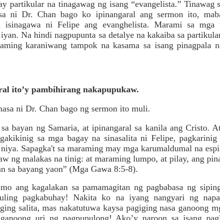
y partikular na tinagawag ng isang “evangelista.” Tinawag s
a ni Dr. Chan bago ko ipinangaral ang sermon ito, maba
a isinagawa ni Felipe ang evanghelista. Marami sa mga 
 iyan. Na hindi nagpupunta sa detalye na kakaiba sa partikul
raming karaniwang tampok na kasama sa isang pinagpala 
aral ito’y pambihirang nakapupukaw.
nasa ni Dr. Chan bago ng sermon ito muli.
sa bayan ng Samaria, at ipinangaral sa kanila ang Cristo. 
akikinig sa mga bagay na sinasalita ni Felipe, pagkarinig 
niya. Sapagka't sa maraming may mga karumaldumal na espir
gaw ng malakas na tinig: at maraming lumpo, at pilay, ang pi
an sa bayang yaon” (Mga Gawa 8:5-8).
o ang kagalakan sa pamamagitan ng pagbabasa ng siping i
uling pagkabuhay! Nakita ko na iyang nangyari ng nap
ging salita, mas nakatutuwa kaysa pagiging nasa ganoong 
 ganoong uri ng pagpupulong! Ako’y naroon sa isang pagl