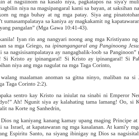
ain at nagsiinom na kasalo niya, pagkatapos na siya'y m
inagbilin niya na magsipangaral kami sa bayan, at saksihan na
om ng mga buhay at ng mga patay. Siya ang pinatotoha
a't sumasampalataya sa kaniya ay magkakamit ng kapatawaran
yang pangalan” (Mga Gawa 10:41-43).
a kanila! Iyan rin ang nangyari noong ang mga Kristiyano n
aman sa mga Griego, na
ipinangangaral ang Panginoong Jesu
i sa nagsisisampalataya ay nangagbalik-loob sa Panginoon”
Si Kristo ay ipinangaral! Si Kristo ay ipinangaral! Si 
bihan niya ang mga nagulat na mga Taga Corinto,
walang maalaman anoman sa gitna ninyo, maliban na si Je
ga Taga Corinto 2:2).
paka sentro kay Kristo na iniulat na sinabi ni Emperor Ne
o!” Ah! Ngunit siya ay kalahating tama lamang! Oo, si Kr
alit na Korte ng Sanhedrin,
g Dios ng kaniyang kanang kamay upang maging Principe at 
i sa Israel, at kapatawaran ng mga kasalanan. At kami'y m
 ang Espiritu Santo, na siyang ibinigay ng Dios sa nagsisit