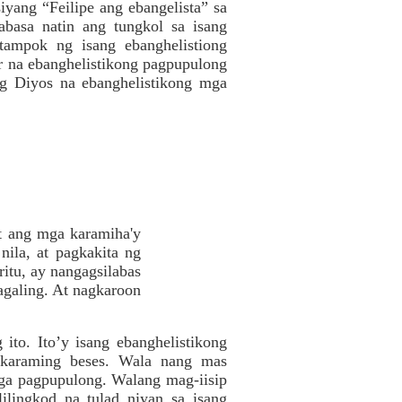
iyang “Feilipe ang ebangelista” sa
basa natin ang tungkol sa isang
tampok ng isang ebanghelistiong
ar na ebanghelistikong pagpupulong
ng Diyos na ebanghelistikong mga
At ang mga karamiha'y
nila, at pagkakita ng
itu, ay nangagsilabas
nagaling. At nagkaroon
to. Ito’y isang ebanghelistikong
akaraming beses. Wala nang mas
mga pagpupulong. Walang mag-iisip
ilingkod na tulad niyan sa isang