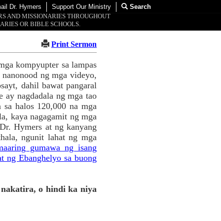
ail Dr. Hymers
Support Our Ministry
Search
ORS AND MISSIONARIES THROUGHOUT
ARIES OR BIBLE SCHOOLS.
Print Sermon
 mga kompyupter sa lampas
g nanonood ng mga videyo,
sayt, dahil bawat pangaral
e ay nagdadala ng mga tao
a sa halos 120,000 na mga
la, kaya nagagamit ng mga
 Dr. Hymers at ng kanyang
hala, ngunit lahat ng mga
 maaring gumawa ng isang
at ng Ebanghelyo sa buong
nakatira, o hindi ka niya