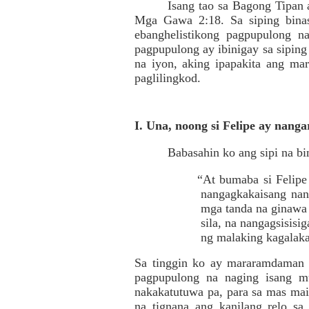
Isang tao sa Bagong Tipan a
Mga Gawa 2:18. Sa siping binas
ebanghelistikong pagpupulong n
pagpupulong ay ibinigay sa siping
na iyon, aking ipapakita ang ma
paglilingkod.
I. Una, noong si Felipe ay nang
Babasahin ko ang sipi na bi
“At bumaba si Felipe 
nangagkakaisang nang
mga tanda na ginawa 
sila, na nangagsisisi
ng malaking kagalak
Sa tinggin ko ay mararamdaman m
pagpupulong na naging isang m
nakakatutuwa pa, para sa mas mai
na tignana ang kanilang relo sa