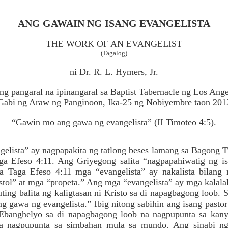
ANG GAWAIN NG ISANG EVANGELISTA
THE WORK OF AN EVANGELIST
(Tagalog)
ni Dr. R. L. Hymers, Jr.
ang pangaral na ipinangaral sa Baptist Tabernacle ng Los Ange
Gabi ng Araw ng Panginoon, Ika-25 ng Nobiyembre taon 201
“Gawin mo ang gawa ng evangelista” (II Timoteo 4:5).
gelista” ay nagpapakita ng tatlong beses lamang sa Bagong Tip
a Efeso 4:11. Ang Griyegong salita “nagpapahiwatig ng i
a Taga Efeso 4:11 mga “evangelista” ay nakalista bilan
stol” at mga “propeta.” Ang mga “evangelista” ay mga kalala
ng balita ng kaligtasan ni Kristo sa di napagbagong loob. S
 gawa ng evangelista.” Ibig nitong sabihin ang isang pasto
Ebanghelyo sa di napagbagong loob na nagpupunta sa kany
a nagpupunta sa simbahan mula sa mundo. Ang sinabi ng