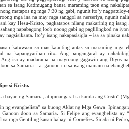
han sa isang Katimugang bansa maraming taon ang nakalipa
anong matapos ng mga 7:30 ng gabi, ngunit ito’y nagpatuloy-t
roong mga ina na may mga sanggol sa nerseriya, ngunit nalim
ani kay Hesu-Kristo, pagkatapos nilang makarinig ng isang
asahang napabagong loob noong gabi ng paglilingkod na iyon
ay nagsisikanta. Ito’y isang nakapasisigla – isa sa pinaka na
asan katuwaan sa mas kaunting antas sa maraming mga eba
al na kapangyarihan rito. Ang pangangaral ay nakabibig
. Ang isa ay madarama na mayroong gagawin ang Diyos na
doon sa Samaria – at ganoon ito sa isang mainam na ebanghel
ipe si Kristo.
sa bayan ng Samaria, at ipinangaral sa kanila ang Cristo” (M
n ng evanghelista” sa buong Aklat ng Mga Gawa! Ipinangaral n
o! Ganoon doon sa Samaria. Si Felipe ang evanghelista ay “
 sa mga Gentil ng kasambahay ni Cornelies. Sinabi ni Pedro