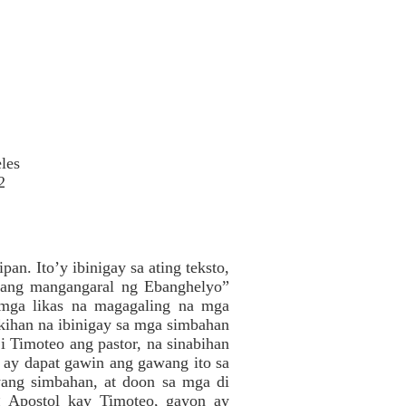
les
2
an. Ito’y ibinigay sa ating teksto,
sang mangangaral ng Ebanghelyo”
g mga likas na magagaling na mga
kihan na ibinigay sa mga simbahan
i Timoteo ang pastor, na sinabihan
r ay dapat gawin ang gawang ito sa
ang simbahan, at doon sa mga di
 Apostol kay Timoteo, gayon ay