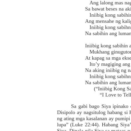
Ang lalong mas nag
Sa bawat beses na aki
Iniibig kong sabihin
Ang mensahe ng kalig
Iniibig kong sabihn 
Na sabihin ang luman
Iniibig kong sabihin
Mukhang ginugutom a
At kapag sa mga ekse
Ito’y magiging ang
Na aking iniibig ng n
Iniibig kong sabihn 
Na sabihin ang luman
(“Iniibig Kong Sabi
“I Love to Tell the
Sa gabi bago Siya ipinako
Disipolo ay nagsitulog habang si
ng ating mga kasalanan ay pumipi
lupa” (Luke 22:44). Habang Siya’
Siya. Dinala nila Siya sa mataas 