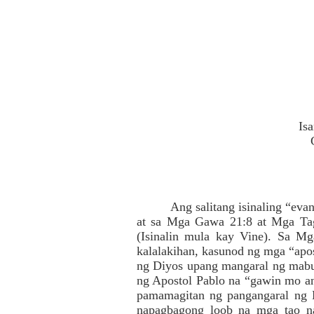
Is
Ang salitang isinaling “evan
at sa Mga Gawa 21:8 at Mga Tag
(Isinalin mula kay Vine). Sa Mg
kalalakihan, kasunod ng mga “apo
ng Diyos upang mangaral ng mabuti
ng Apostol Pablo na “gawin mo ang
pamamagitan ng pangangaral ng 
napagbagong loob na mga tao n