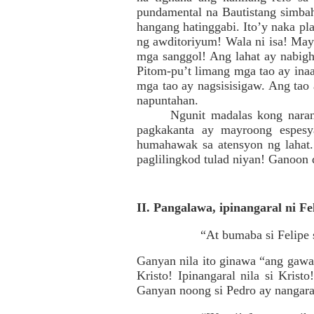
pundamental na Bautistang simba
hangang hatinggabi. Ito’y naka pl
ng awditoriyum! Wala ni isa! May
mga sanggol! Ang lahat ay nabigh
Pitom-pu’t limang mga tao ay ina
mga tao ay nagsisisigaw. Ang tao 
napuntahan.
Ngunit madalas kong naran
pagkakanta ay mayroong espesy
humahawak sa atensyon ng lahat
paglilingkod tulad niyan! Ganoon 
II. Pangalawa, ipinangaral ni Fel
“At bumaba si Felipe 
Ganyan nila ito ginawa “ang gawai
Kristo! Ipinangaral nila si Krist
Ganyan noong si Pedro ay nangaral