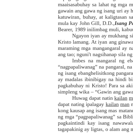
maaisasabuhay sa lahat ng mga m
gawain ang gawa ng isang uri ay 
katuwiran, buhay, at kaligtasan 
mula kay John Gill, D.D.,
Isang P
Bearer, 1989 inilimbag muli, kabuua
Ngayon iyan ay mukhang sim
Kristo lamang. At iyan ang ginaw
maraming mga mangangaral ay nap
ang tao; nguni't nagsihanap sila n
Imbes na mangaral ng eb
“nagpapaliwanag” na pangaral, na
ng isang ebanghelisitkong pangar
ay madalas ibinibigay na hindi 
pagkabuhay ni Kristo! Para sa aki
simpleng wika – “Gawin ang gawa 
Huwag dapat natin
kailan
m
dapat nating ipalagay
kailan
man
n
kong kausap ang isang mas matand
ng mga “pagpapaliwanag” sa Bibli
pagkaintindi kay isang nawawa
tagapakinig ay ligtas, o alam an