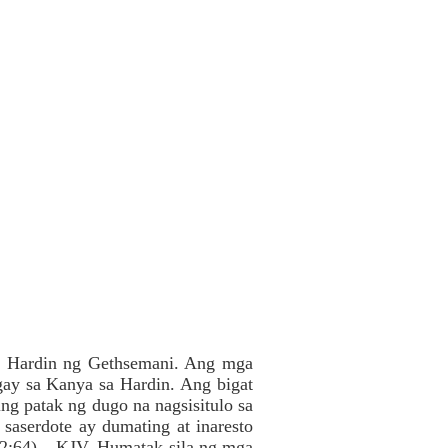
ng Hardin ng Gethsemani. Ang mga
gay sa Kanya sa Hardin. Ang bigat
g patak ng dugo na nagsisitulo sa
saserdote ay dumating at inaresto
 22:64) – KJV. Humatak sila ng mga