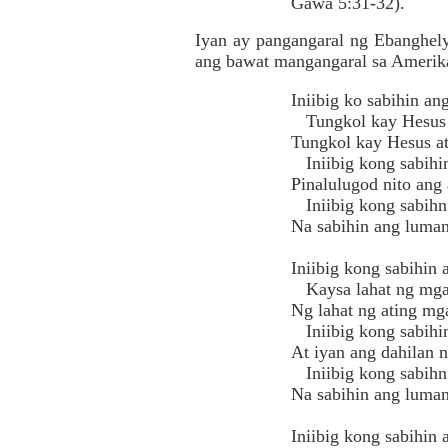
Gawa 5:31-32).
Iyan ay pangangaral ng Ebanghel
ang bawat mangangaral sa Amerika
Iniibig ko sabihin an
Tungkol kay Hesus a
Tungkol kay Hesus at
Iniibig kong sabihin
Pinalulugod nito an
Iniibig kong sabihn 
Na sabihin ang luman
Iniibig kong sabihi
Kaysa lahat ng mga
Ng lahat ng ating mg
Iniibig kong sabihin
At iyan ang dahilan n
Iniibig kong sabihn 
Na sabihin ang luman
Iniibig kong sabihin 