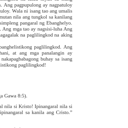
s. Ang pagpupulong ay nagpatuloy
uloy. Wala ni isang tao ang umalis
utan nila ang tungkol sa kanilang
 simpleng pangaral ng Ebanghelyo.
. Ang mga tao ay nagsisi-luha Ang
kagagalak na paglilingkod na aking
nghelistikong paglilingkod. Ang
hani, at ang mga panalangin ay
 nakapagbabagong buhay sa isang
istikong paglilingkod!
ga Gawa 8:5).
ila si Kristo! Ipinangaral nila si
ipinangaral sa kanila ang Cristo.”
,