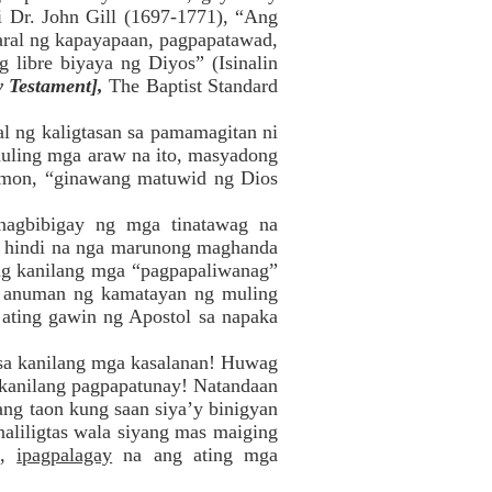
 Dr. John Gill (1697-1771), “Ang
aral ng kapayapaan, pagpapatawad,
 libre biyaya ng Diyos” (Isinalin
 Testament],
The Baptist Standard
l ng kaligtasan sa pamamagitan ni
huling mga araw na ito, masyadong
lomon, “ginawang matuwid ng Dios
nagbibigay ng mga tinatawag na
ay hindi na nga marunong maghanda
 ng kanilang mga “pagpapaliwanag”
ng anuman ng kamatayan ng muling
a ating gawin ng Apostol sa napaka
 sa kanilang mga kasalanan! Huwag
 kanilang pagpapatunay! Natandaan
ng taon kung saan siya’y binigyan
aliligtas wala siyang mas maiging
n,
ipagpalagay
na ang ating mga