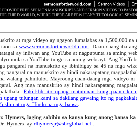
sermonsfortheworld.com
Sermon Videos
Em
 TO PROVIDE FREE SERMON MANUSCRIPTS AND SERMON VIDEOS TO PAST
THE THIRD WORLD, WHERE THERE ARE FEW IF ANY THEOLOGICAL SEMIN
skrito at mga videyo ay ngayon lumalabas sa 1,500,000 na
 taon sa
www.sermonsfortheworld.com
. Daan-daang iba an
tatagal ay iniiwan ang YouTube at nagpupunta sa aming web
apalyo mula sa YouTube tungo sa aming websayt. Ang YouTub
a pangaral na manuskrito ay ibinibigay sa 46 na mga wik
g pangaral na manuskrito ay hindi nakarapatang magpalatha
na walang pahintulot. Mayroong daan-daang mga videyo ni
aral. Ang mga manuskrito ay hindi nakarapatang magpalat
palathala.
Paki-klik ito upang matutunan kung paano ka
upang tulungan kami sa dakilang gawaing ito ng pagkakal
uslim at mga Hindu na mga bansa
.
. Hymers, laging sabihin sa kanya kung anong bansa ka 
Dr. Hymers’ ay
rlhymersjr@sbcglobal.net
.