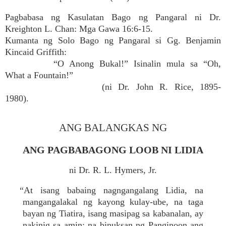
Pagbabasa ng Kasulatan Bago ng Pangaral ni Dr.
Kreighton L. Chan: Mga Gawa 16:6-15.
Kumanta ng Solo Bago ng Pangaral si Gg. Benjamin
Kincaid Griffith:
“O Anong Bukal!” Isinalin mula sa “Oh,
What a Fountain!”
(ni Dr. John R. Rice, 1895-
1980).
ANG BALANGKAS NG
ANG PAGBABAGONG LOOB NI LIDIA
ni Dr. R. L. Hymers, Jr.
“At isang babaing nagngangalang Lidia, na
mangangalakal ng kayong kulay-ube, na taga
bayan ng Tiatira, isang masipag sa kabanalan, ay
nakinig sa amin: na binuksan ng Panginoon ang