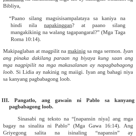
Bibliya,
“Paano silang magsisisampalataya sa kaniya na
hindi nila
napakinggan
? at paano silang
mangakikinig na walang tagapangaral?” (Mga Taga
Roma 10:14).
Makipaglaban at magpilit na
makinig
sa mga sermon.
Iyan
ang pinaka dakilang paraan ng biyaya kung saan ang
mga nagpipilit na mga makasalanan ay napagbabagong
loob.
Si Lidia ay nakinig ng maiigi. Iyan ang bahagi niya
sa kanyang pagbabagong loob.
III. Pangatlo, ang gawain ni Pablo sa kanyang
pagbabagong loob.
Sinasabi ng teksto na “[napansin niya] ang mga
bagay na sinalita ni Pablo” (Mga Gawa 16:14). Ang
Griyegong salita na isinaling “napansin” ay