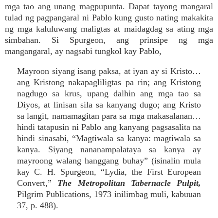
mga tao ang unang magpupunta. Dapat tayong mangaral
tulad ng pagpangaral ni Pablo kung gusto nating makakita
ng mga kaluluwang maligtas at maidagdag sa ating mga
simbahan. Si Spurgeon, ang prinsipe ng mga
mangangaral, ay nagsabi tungkol kay Pablo,
Mayroon siyang isang paksa, at iyan ay si Kristo…
ang Kristong nakapagliligtas pa rin; ang Kristong
nagdugo sa krus, upang dalhin ang mga tao sa
Diyos, at linisan sila sa kanyang dugo; ang Kristo
sa langit, namamagitan para sa mga makasalanan…
hindi tatapusin ni Pablo ang kanyang pagsasalita na
hindi sinasabi, “Magtiwala sa kanya: magtiwala sa
kanya. Siyang nananampalataya sa kanya ay
mayroong walang hanggang buhay” (isinalin mula
kay C. H. Spurgeon, “Lydia, the First European
Convert,”
The Metropolitan Tabernacle Pulpit,
Pilgrim Publications, 1973 inilimbag muli, kabuuan
37, p. 488).