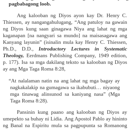
pagbabagong loob.
Ang kalooban ng Diyos ayon kay Dr. Henry C.
Thiessen, ay nangangahulugang, “Ang patuloy na gawain
ng Diyos kung saan ginagawa Niya ang lahat ng mga
kaganapan [na nangyari sa mundo] na maisasagawa ang
Kanyang layunin” (isinalin mula kay Henry C. Thiessen,
Ph.D., D.D.,
Introductory Lectures in Systematic
Theology,
Eerdmans Publishing Company, 1949 edition,
p. 177). Isa sa mga dakilang teksto sa kalooban ng Diyos
ay ang Mga Taga Roma 8:28,
“At nalalaman natin na ang lahat ng mga bagay ay
nagkakalakip na gumagawa sa ikabubuti… niyaong
mga tinawag alinsunod sa kaniyang nasa” (Mga
Taga Roma 8:28).
Pansinin kung paano ang kalooban ng Diyos ay
umepekto sa buhay ni Lidia. Ang Apostol Pablo ay hininto
ng Banal na Espiritu mula sa pagpupunta sa Romanong