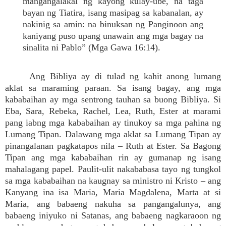
mangangalakal ng kayong kulay-ube, na taga
bayan ng Tiatira, isang masipag sa kabanalan, ay
nakinig sa amin: na binuksan ng Panginoon ang
kaniyang puso upang unawain ang mga bagay na
sinalita ni Pablo” (Mga Gawa 16:14).
Ang Bibliya ay di tulad ng kahit anong lumang
aklat sa maraming paraan. Sa isang bagay, ang mga
kababaihan ay mga sentrong tauhan sa buong Bibliya. Si
Eba, Sara, Rebeka, Rachel, Lea, Ruth, Ester at marami
pang iabng mga kababaihan ay tinukoy sa mga pahina ng
Lumang Tipan. Dalawang mga aklat sa Lumang Tipan ay
pinangalanan pagkatapos nila – Ruth at Ester. Sa Bagong
Tipan ang mga kababaihan rin ay gumanap ng isang
mahalagang papel. Paulit-ulit nakababasa tayo ng tungkol
sa mga kababaihan na kaugnay sa ministro ni Kristo – ang
Kanyang ina isa Maria, Maria Magdalena, Marta at si
Maria, ang babaeng nakuha sa pangangalunya, ang
babaeng iniyuko ni Satanas, ang babaeng nagkaraoon ng