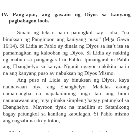
IV. Pang-apat, ang gawain ng Diyos sa kanyang
pagbabagon loob.
Sinabi ng teksto natin patungkol kay Lidia, “na
binuksan ng Panginoon ang kaniyang puso” (Mga Gawa
16:14). Si Lidia at Pablo ay dinala ng Diyos sa isa’t isa sa
pamamagitan ng kalooban ng Diyos. Si Lidia ay nakinig
ng mabuti sa pangangaral ni Pablo. Ipinangaral ni Pablo
ang Ebanghelyo sa kanya. Ngunit ngayon nakikita natin
na ang kanyang puso ay nabuksan ng Diyos Mismo.
Ang puso ni Lidia ay binuksan ng Diyos, kaya
naunawaan niya ang Ebanghelyo. Madalas akong
namamangha na napakaraming mga tao ang hindi
nauunawaan ang mga pinaka simpleng bagay patungkol sa
Ebanghelyo. Mayroon tiyak na madilim at Satanikong
bagay patungkol sa kanilang kabulagan. Si Pablo mismo
ang nagsabi na ito’y totoo,