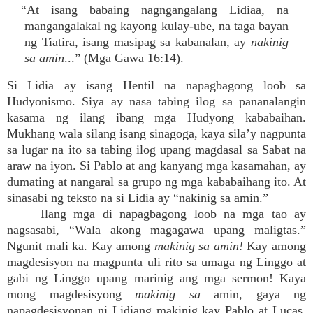
“At isang babaing nagngangalang Lidiaa, na
mangangalakal ng kayong kulay-ube, na taga bayan
ng Tiatira, isang masipag sa kabanalan, ay
nakinig
sa amin
...” (Mga Gawa 16:14).
Si Lidia ay isang Hentil na napagbagong loob sa
Hudyonismo. Siya ay nasa tabing ilog sa pananalangin
kasama ng ilang ibang mga Hudyong kababaihan.
Mukhang wala silang isang sinagoga, kaya sila’y nagpunta
sa lugar na ito sa tabing ilog upang magdasal sa Sabat na
araw na iyon. Si Pablo at ang kanyang mga kasamahan, ay
dumating at nangaral sa grupo ng mga kababaihang ito. At
sinasabi ng teksto na si Lidia ay “nakinig sa amin.”
Ilang mga di napagbagong loob na mga tao ay
nagsasabi, “Wala akong magagawa upang maligtas.”
Ngunit mali ka. Kay among
makinig sa amin!
Kay among
magdesisyon na magpunta uli rito sa umaga ng Linggo at
gabi ng Linggo upang marinig ang mga sermon! Kaya
mong magdesisyong
makinig sa
amin, gaya ng
napagdesisyonan ni Lidiang makinig kay Pablo at Lucas.