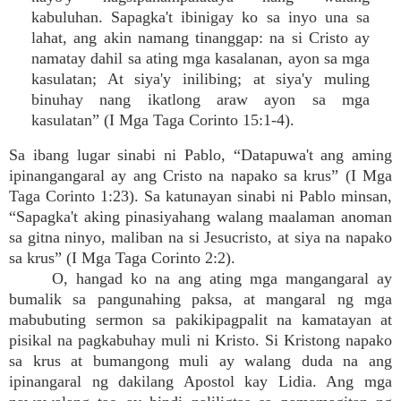
kabuluhan. Sapagka't ibinigay ko sa inyo una sa
lahat, ang akin namang tinanggap: na si Cristo ay
namatay dahil sa ating mga kasalanan, ayon sa mga
kasulatan; At siya'y inilibing; at siya'y muling
binuhay nang ikatlong araw ayon sa mga
kasulatan” (I Mga Taga Corinto 15:1-4).
Sa ibang lugar sinabi ni Pablo, “Datapuwa't ang aming
ipinangangaral ay ang Cristo na napako sa krus” (I Mga
Taga Corinto 1:23). Sa katunayan sinabi ni Pablo minsan,
“Sapagka't aking pinasiyahang walang maalaman anoman
sa gitna ninyo, maliban na si Jesucristo, at siya na napako
sa krus” (I Mga Taga Corinto 2:2).
O, hangad ko na ang ating mga mangangaral ay
bumalik sa pangunahing paksa, at mangaral ng mga
mabubuting sermon sa pakikipagpalit na kamatayan at
pisikal na pagkabuhay muli ni Kristo. Si Kristong napako
sa krus at bumangong muli ay walang duda na ang
ipinangaral ng dakilang Apostol kay Lidia. Ang mga