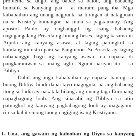
problema sa dugo, ang babae sa balon, ang babaeng
humalik sa Kanyang paa – at marami pang iba. Mga
kababaihan ang unang nagpunta sa libingan at natagpuan
na si Kristo’y bumangon na mula sa pagkamatay. Ang
apostol Pablo ay nagbanggit ng isang babaeng
nagngangalang Priscila ng limang beses, laging kasama ni
Aquila ang kanyang asawa, at laging patungkol sa
kanilang ministro para sa Panginoon. Si Priscila ay laging
nababanggit bago ng kanyang asawa, na napaka di
pangkaraniwan sa unang siglo. Ngunit nariyan ito – sa
Bibliya!
Dahil ang mga kababaihan ay napaka bantog sa
buong Bibliya hindi dapat tayo magugulat na ang babaeng
itong si Lidia ay nakatala bilang ang unang taga-Europang
napagbagong loob. Ang sinasabi ng Bibliya sa atin
patungkol ng kanyang pagbabagong loob ay magagamit
rin sa kahit sinong taong nagiging isang Kristiyano.
I. Una, ang gawain ng kalooban ng Diyos sa kanyang