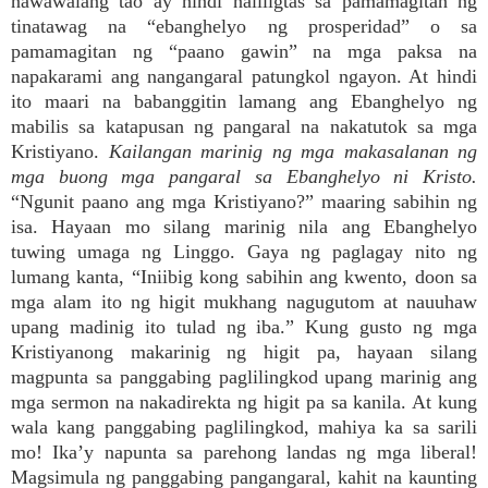
nawawalang tao ay hindi naliligtas sa pamamagitan ng
tinatawag na “ebanghelyo ng prosperidad” o sa
pamamagitan ng “paano gawin” na mga paksa na
napakarami ang nangangaral patungkol ngayon. At hindi
ito maari na babanggitin lamang ang Ebanghelyo ng
mabilis sa katapusan ng pangaral na nakatutok sa mga
Kristiyano.
Kailangan marinig ng mga makasalanan ng
mga buong mga pangaral sa Ebanghelyo ni Kristo.
“Ngunit paano ang mga Kristiyano?” maaring sabihin ng
isa. Hayaan mo silang marinig nila ang Ebanghelyo
tuwing umaga ng Linggo. Gaya ng paglagay nito ng
lumang kanta, “Iniibig kong sabihin ang kwento, doon sa
mga alam ito ng higit mukhang nagugutom at nauuhaw
upang madinig ito tulad ng iba.” Kung gusto ng mga
Kristiyanong makarinig ng higit pa, hayaan silang
magpunta sa panggabing paglilingkod upang marinig ang
mga sermon na nakadirekta ng higit pa sa kanila. At kung
wala kang panggabing paglilingkod, mahiya ka sa sarili
mo! Ika’y napunta sa parehong landas ng mga liberal!
Magsimula ng panggabing pangangaral, kahit na kaunting