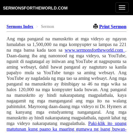
Toggl
SERMONSFORTHEWORLD.COM
navig
Print Sermon
Sermons Index
Sermon
Ang mga pangaral na manuskrito at mga videyo ay ngayon
lumalabas sa 1,500,000 na mga kompyupter sa lampas na 221
na mga bansa kada taon sa
www.sermonsfortheworld.com
.
Daan-daang iba ang nanonood ng mga videyo, sa YouTube,
ngunit di nagtatagal ay iniiwan ang YouTube at nagpupunta sa
aming websayt, dahil bawat pangaral ay nagtuturo sa kanila
papalyo mula sa YouTube tungo sa aming websayt. Ang
YouTube ay nagdadala ng mga tao sa aming websayt. Ang mga
pangaral na manuskrito ay ibinibigay sa 46 na mga wika sa
halos 120,000 na mga kompyuter kada buwan. Ang pangaral
na manuskrito ay hindi nakarapatang magpalathala, kaya
nagagamit ng mga mangangaral ang mga ito na walang
pahintulot. Mayroong daan-daang mga videyo ni Dr. Hymers at
ng kanyang mga estudyanteng nangangaral. Ang mga
manuskrito ay hindi nakarapatang magpalathala, ngunit lahat ng
mga videyo nakarapatang magpalathala.
Paki-klik ito upang
matutunan kung paano ka maaring gumawa ng isang buwan-