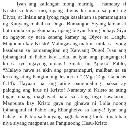
Iyan ang kailangan mong marinig – namatay si
Kristo sa lugar mo, upang iligtas ka mula sa poot ng
Diyos, at linisin ang iyong mga kasalanan sa pamamagitan
ng Kanyang mahal na Dugo. Bumangon Siyang laman at
buto mula sa pagkamatay upang bigyan ka ng buhay. Siya
na ngayon ay nasa kanang kamay ng Diyos sa Langit.
Magpunta kay Kristo! Mahugasang malinis mula sa iyong
kasalanan sa pamamagitan ng Kanyang Dugo! Iyan ang
ipinangaral ni Pablo kay Lidia, at iyan ang ipangangaral
ko sa iyo ngayong umaga! Sinabi ng Apostol Pablo,
“Malayo nawa sa akin ang pagmamapuri, maliban na sa
krus ng ating Panginoong Jesucristo” (Mga Taga Galacias
6:14). Hayaan na ang ating pangunahing paksa ay
palaging ang krus ni Kristo! Namatay si Kristo sa ating
lugar, upang magbayad para sa ating mga kasalanan.
Magpunta kay Kristo gaya ng ginawa ni Lidia noong
ipinangaral ni Pablo ang Ebanghelyo sa kanya! Iyan ang
bahagi ni Pablo sa kanyang pagbabagong loob. Sinabihan
niya siyang magpunta sa Panginoong Hesu-Kristo.