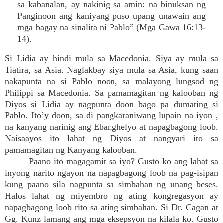
sa kabanalan, ay nakinig sa amin: na binuksan ng
Panginoon ang kaniyang puso upang unawain ang
mga bagay na sinalita ni Pablo” (Mga Gawa 16:13-
14).
Si Lidia ay hindi mula sa Macedonia. Siya ay mula sa
Tiatira, sa Asia. Naglakbay siya mula sa Asia, kung saan
nakapunta na si Pablo noon, sa malayong lungsod ng
Philippi sa Macedonia. Sa pamamagitan ng kalooban ng
Diyos si Lidia ay nagpunta doon bago pa dumating si
Pablo. Ito’y doon, sa di pangkaraniwang lupain na iyon ,
na kanyang narinig ang Ebanghelyo at napagbagong loob.
Naisaayos ito lahat ng Diyos at nangyari ito sa
pamamagitan ng Kanyang kalooban.
Paano ito magagamit sa iyo? Gusto ko ang lahat sa
inyong narito ngayon na napagbagong loob na pag-isipan
kung paano sila nagpunta sa simbahan ng unang beses.
Halos lahat ng miyembro ng ating kongregasyon ay
napagbagong loob rito sa ating simbahan. Si Dr. Cagan at
Gg. Kunz lamang ang mga eksepsyon na kilala ko. Gusto