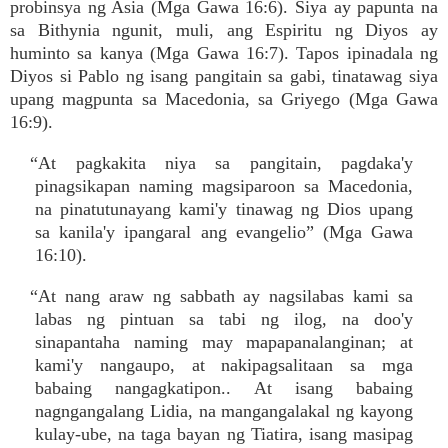
probinsya ng Asia (Mga Gawa 16:6). Siya ay papunta na
sa Bithynia ngunit, muli, ang Espiritu ng Diyos ay
huminto sa kanya (Mga Gawa 16:7). Tapos ipinadala ng
Diyos si Pablo ng isang pangitain sa gabi, tinatawag siya
upang magpunta sa Macedonia, sa Griyego (Mga Gawa
16:9).
“At pagkakita niya sa pangitain, pagdaka'y
pinagsikapan naming magsiparoon sa Macedonia,
na pinatutunayang kami'y tinawag ng Dios upang
sa kanila'y ipangaral ang evangelio” (Mga Gawa
16:10).
“At nang araw ng sabbath ay nagsilabas kami sa
labas ng pintuan sa tabi ng ilog, na doo'y
sinapantaha naming may mapapanalanginan; at
kami'y nangaupo, at nakipagsalitaan sa mga
babaing nangagkatipon.. At isang babaing
nagngangalang Lidia, na mangangalakal ng kayong
kulay-ube, na taga bayan ng Tiatira, isang masipag