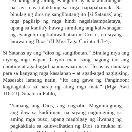
“At kung ang aming evangelio ay natatalukbungan
pa, ay may talukbong sa mga napapahamak: Na
binulag ng dios ng sanglibutang ito [si Satanas] ang
mga pagiisip ng mga hindi nagsisisampalataya,
upang sa kanila'y huwag sumilang ang kaliwanagan
ng evangelio ng kaluwalhatian ni Cristo, na siyang
larawan ng Dios” (II Mga Taga Corinto 4:3-4).
Si Satanas ay ang “dios ng sanglibutan.” Binulag niya ang
inyong mga isipan. Gayon man isang bagong tao ang
darating at agad-agad nauunawaan na si Hesus ay namatay
para sa kanyang mga kasalanan – at agad-agad nagigising.
Masasabi lamang natin, “Ito ang gawa ng Panginoon:
kagilagilalas sa harap ng ating mga mata” (Mga Awit
118:23). Sinabi ni Pablo,
“Yamang ang Dios, ang nagsabi, Magniningning
ang ilaw sa kadiliman, na siyang nagningning sa
aming mga puso, upang magbigay ng liwanag ng
pagkakilala sa kaluwalhatian ng Dios sa mukha ni