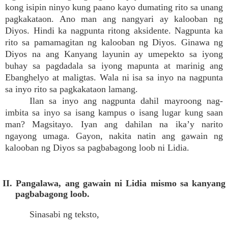
kong isipin ninyo kung paano kayo dumating rito sa unang
pagkakataon. Ano man ang nangyari ay kalooban ng
Diyos. Hindi ka nagpunta ritong aksidente. Nagpunta ka
rito sa pamamagitan ng kalooban ng Diyos. Ginawa ng
Diyos na ang Kanyang layunin ay umepekto sa iyong
buhay sa pagdadala sa iyong mapunta at marinig ang
Ebanghelyo at maligtas. Wala ni isa sa inyo na nagpunta
sa inyo rito sa pagkakataon lamang.
Ilan sa inyo ang nagpunta dahil mayroong nag-
imbita sa inyo sa isang kampus o isang lugar kung saan
man? Magsitayo. Iyan ang dahilan na ika’y narito
ngayong umaga. Gayon, nakita natin ang gawain ng
kalooban ng Diyos sa pagbabagong loob ni Lidia.
II. Pangalawa, ang gawain ni Lidia mismo sa kanyang
pagbabagong loob.
Sinasabi ng teksto,