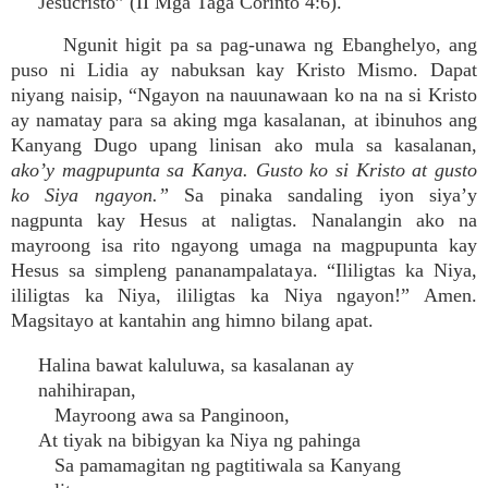
Jesucristo” (II Mga Taga Corinto 4:6).
Ngunit higit pa sa pag-unawa ng Ebanghelyo, ang
puso ni Lidia ay nabuksan kay Kristo Mismo. Dapat
niyang naisip, “Ngayon na nauunawaan ko na na si Kristo
ay namatay para sa aking mga kasalanan, at ibinuhos ang
Kanyang Dugo upang linisan ako mula sa kasalanan,
ako’y magpupunta sa Kanya. Gusto ko si Kristo at gusto
ko Siya ngayon.”
Sa pinaka sandaling iyon siya’y
nagpunta kay Hesus at naligtas. Nanalangin ako na
mayroong isa rito ngayong umaga na magpupunta kay
Hesus sa simpleng pananampalataya. “Ililigtas ka Niya,
ililigtas ka Niya, ililigtas ka Niya ngayon!” Amen.
Magsitayo at kantahin ang himno bilang apat.
Halina bawat kaluluwa, sa kasalanan ay
nahihirapan,
Mayroong awa sa Panginoon,
At tiyak na bibigyan ka Niya ng pahinga
Sa pamamagitan ng pagtitiwala sa Kanyang