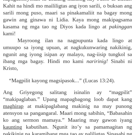
Kahit na hindi mo maililigtas ang iyon sarili, o buksan ang
sarili mong puso, maari sa pinakamaliit na bagay mong
gawin ang ginawa ni Lidia. Kaya mong makipagsama
kasama ng mga tao ng Diyos kada lingo at
pakinggan
kami!
Mayroong ilan na nagpupunta kada lingo at
umuupo sa iyong upuan, at nagkukunwaring nakikinig,
ngunit ang iyong isipan ay malayo, nag-iisip tungkol sa
ibang mga bagay. Hindi mo kami
naririnig!
Sinabi ni
Kristo,
“Magpilit kayong magsipasok...” (Lucas 13:24).
Ang Griyegong salitang isinalin ay “magpilit”
“makipaglaban.” Upang mapagbagong loob dapat kang
maghirap
at makipaglabang makinig na may punong
atensyon sa pangangaral. Maari mong sabihin, “Babasahin
ko ang sermon mamaya.” Maaring may gawon iyang
kaunting
kabutihan. Ngunit ito’y sa pamamagitan ng
pakikinig
na karamihang mga tao ay naliligtas Sinasabi ng