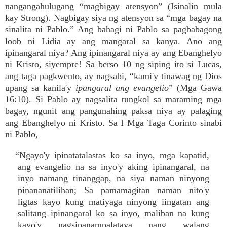
nangangahulugang “magbigay atensyon” (Isinalin mula
kay Strong). Nagbigay siya ng atensyon sa “mga bagay na
sinalita ni Pablo.” Ang bahagi ni Pablo sa pagbabagong
loob ni Lidia ay ang mangaral sa kanya. Ano ang
ipinangaral niya? Ang ipinangaral niya ay ang Ebanghelyo
ni Kristo, siyempre! Sa berso 10 ng siping ito si Lucas,
ang taga pagkwento, ay nagsabi, “kami'y tinawag ng Dios
upang sa kanila'y
ipangaral ang evangelio
” (Mga Gawa
16:10). Si Pablo ay nagsalita tungkol sa maraming mga
bagay, ngunit ang pangunahing paksa niya ay palaging
ang Ebanghelyo ni Kristo. Sa I Mga Taga Corinto sinabi
ni Pablo,
“Ngayo'y ipinatatalastas ko sa inyo, mga kapatid,
ang evangelio na sa inyo'y aking ipinangaral, na
inyo namang tinanggap, na siya naman ninyong
pinananatilihan; Sa pamamagitan naman nito'y
ligtas kayo kung matiyaga ninyong iingatan ang
salitang ipinangaral ko sa inyo, maliban na kung
kayo'y nagsipanampalataya nang walang