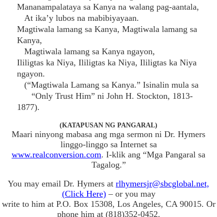
Mananampalataya sa Kanya na walang pag-aantala,
At ika’y lubos na mabibiyayaan.
Magtiwala lamang sa Kanya, Magtiwala lamang sa
Kanya,
Magtiwala lamang sa Kanya ngayon,
Ililigtas ka Niya, Ililigtas ka Niya, Ililigtas ka Niya
ngayon.
(“Magtiwala Lamang sa Kanya.” Isinalin mula sa
“Only Trust Him” ni John H. Stockton, 1813-
1877).
(KATAPUSAN NG PANGARAL)
Maari ninyong mabasa ang mga sermon ni Dr. Hymers
linggo-linggo sa Internet sa
www.realconversion.com
. I-klik ang “Mga Pangaral sa
Tagalog.”
You may email Dr. Hymers at
rlhymersjr@sbcglobal.net,
(Click Here)
– or you may
write to him at P.O. Box 15308, Los Angeles, CA 90015. Or
phone him at (818)352-0452.