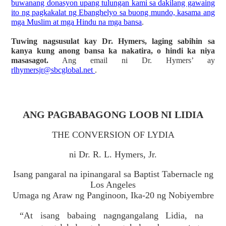
buwanang donasyon upang tulungan kami sa dakilang gawaing
ito ng pagkakalat ng Ebanghelyo sa buong mundo, kasama ang
mga Muslim at mga Hindu na mga bansa
.
Tuwing nagsusulat kay Dr. Hymers, laging sabihin sa
kanya kung anong bansa ka nakatira, o hindi ka niya
masasagot.
Ang email ni Dr. Hymers’ ay
rlhymersjr@sbcglobal.net
.
ANG PAGBABAGONG LOOB NI LIDIA
THE CONVERSION OF LYDIA
ni Dr. R. L. Hymers, Jr.
Isang pangaral na ipinangaral sa Baptist Tabernacle ng
Los Angeles
Umaga ng Araw ng Panginoon, Ika-20 ng Nobiyembre
“At isang babaing nagngangalang Lidia, na