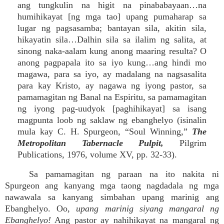
ang tungkulin na higit na pinababayaan…na
humihikayat [ng mga tao] upang pumaharap sa
lugar ng pagsasamba; bantayan sila, akitin sila,
hikayatin sila…Dalhin sila sa ilalim ng salita, at
sinong naka-aalam kung anong maaring resulta? O
anong pagpapala ito sa iyo kung…ang hindi mo
magawa, para sa iyo, ay madalang na nagsasalita
para kay Kristo, ay nagawa ng iyong pastor, sa
pamamagitan ng Banal na Espiritu, sa pamamagitan
ng iyong pag-uudyok [paghihikayat] sa isang
magpunta loob ng saklaw ng ebanghelyo (isinalin
mula kay C. H. Spurgeon, “Soul Winning,”
The
Metropolitan Tabernacle Pulpit,
Pilgrim
Publications, 1976, volume XV, pp. 32-33).
Sa pamamagitan ng paraan na ito nakita ni
Spurgeon ang kanyang mga taong nagdadala ng mga
nawawala sa kanyang simbahan upang marinig ang
Ebanghelyo. Oo,
upang marinig siyang mangaral ng
Ebanghelyo!
Ang pastor ay nahihikayat na mangaral ng