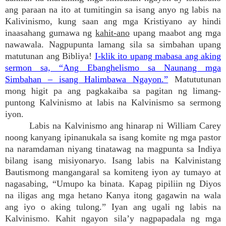
ang paraan na ito at tumitingin sa isang anyo ng labis na
Kalivinismo, kung saan ang mga Kristiyano ay hindi
inaasahang gumawa ng
kahit-ano
upang maabot ang mga
nawawala. Nagpupunta lamang sila sa simbahan upang
matutunan ang Bibliya!
I-klik ito upang mabasa ang aking
sermon sa, “Ang Ebanghelismo sa Naunang mga
Simbahan – isang Halimbawa Ngayon.”
Matututunan
mong higit pa ang pagkakaiba sa pagitan ng limang-
puntong Kalvinismo at labis na Kalvinismo sa sermong
iyon.
Labis na Kalvinismo ang hinarap ni William Carey
noong kanyang ipinanukala sa isang komite ng mga pastor
na naramdaman niyang tinatawag na magpunta sa Indiya
bilang isang misiyonaryo. Isang labis na Kalvinistang
Bautismong mangangaral sa komiteng iyon ay tumayo at
nagasabing, “Umupo ka binata. Kapag pipiliin ng Diyos
na iligas ang mga hetano Kanya itong gagawin na wala
ang iyo o aking tulong.” Iyan ang ugali ng labis na
Kalvinismo. Kahit ngayon sila’y nagpapadala ng mga