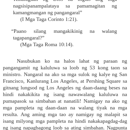
nagsisipanampalataya sa pamamagitan ng
kamangmangan ng pangangaral”
(I Mga Taga Corinto 1:21).
“Paano silang mangakikinig na walang
tagapangaral?”
(Mga Taga Roma 10:14).
Nasubukan ko na halos lahat ng paraan ng
pangangamit ng kaluluwa sa loob ng 53 kong taon sa
ministro. Nangaral na ako sa mga sulok ng kalye ng San
Francisco, Kanlurang Los Angeles, at Pershing Square sa
gitnang lungsod ng Los Angeles ng daan-daang beses na
hindi nakakikita ng isang nawawalang kaluluwa na
pumapasok sa simbahan at nanatili! Namigay na ako ng
mga pampleta ng daan-daan na walang tiyak na mga
resulta. Ang aming mga tao ay namigay ng malapit sa
isang milyong mga pampleta na hindi nakakapagdag-dag
ng isang napagbagong loob sa ating simbahan. Nagpunta