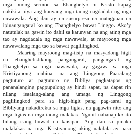
mga buong sermon sa Ebanghelyo ni Kristo kapag
nakikita niya ang kanyang mga taong nagdadala ng mga
nawawala. Ang ilan ay na susurpresa na matagpuan na
ipinangangaral ko ang Ebanghelyo bawat Linggo. Ako’y
natutulak na gawin ito dahil sa katunyan na ang ating mga
tao ay nagdadala ng mga nawawala, at mayroong mga
nawawalang mga tao sa bawat paglilingkod.
Maaring mayroong mag-iisip na masyadong higit
na ebanghelistikong pangangaral, pangangaral ng
Ebanghelyo sa mga nawawala, ay gagawa sa mga
Kristiyanong mahina, na ang Linggong Paaralang
pagtuturo at pagtuturo ng Bibliya pagkatapos ng
pananalanging pagpupulong ay hindi sapat, na dapat rin
nilang isaalang-alang ang umaga ng Linggong
paglilingkod para sa higit-higit pang pag-aaral ng
Bibliyang nakadirekta sa mga ligtas, na gagawin nito ang
mga ligtas na mga taong malakas. Ngunit nahanap ko ito
bilang isang huwad na kaisipan. Ang ilan sa pinaka
malalakas na mga Kristiyanong aking nakilala ay nasa