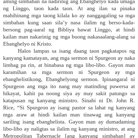
aming simbahan na nadirinig ang Ebanghelyo kada umaga
ng Linggo, taon kada taon. At ang ilan sa pinaka
mahihinang mga taong kilala ko ay nanggagaling sa mga
simbahan kung saan sila’y nasa ilalim ng berso-kada-
bersong pag-aaral ng Bibliya bawat Linggo, at hindi
kailan man nakarinig ng mga buong nakasaalang-alang sa
Ebanghelyo ni Kristo.
Halos lampas sa isang daang taon pagkatapos ng
kanyang kamatayan, ang mga sermon ni Spurgeon ay naka
limbag pa rin, at binabasa ng mga libo-libo. Gayon man
karamihan sa mga sermon ni Spurgeon ay mga
ebanghelistikong, Ebanghelyong sermon. Ipinangaral ni
Spurgeon ang mga ito nang may matinding puwersa at
hikayat, kahit pa noong siya ay may sakit patungo sa
katapusan ng kanyang ministro. Sinabi ni Dr. John R.
Rice, “Si Spurgeon ay isang pastor sa lahat ng kanyang
mga araw at hindi kailan man tinawag ang kanyang
sariling isang ebanghelista. Gayon man ay dumadaming
libo-libo ay naligtas sa ilalim ng kanyang ministro, at ang
Metropolitan Tabernacle [ang kanyang simbahan] ay