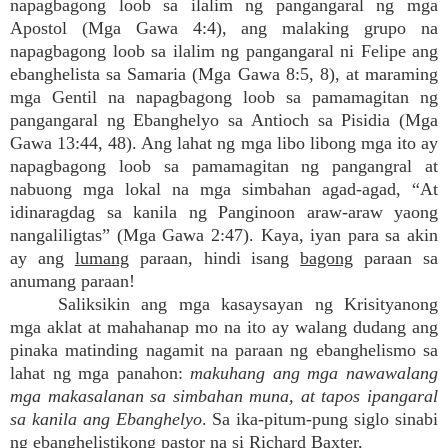
napagbagong loob sa ilalim ng pangangaral ng mga
Apostol (Mga Gawa 4:4), ang malaking grupo na
napagbagong loob sa ilalim ng pangangaral ni Felipe ang
ebanghelista sa Samaria (Mga Gawa 8:5, 8), at maraming
mga Gentil na napagbagong loob sa pamamagitan ng
pangangaral ng Ebanghelyo sa Antioch sa Pisidia (Mga
Gawa 13:44, 48). Ang lahat ng mga libo libong mga ito ay
napagbagong loob sa pamamagitan ng pangangral at
nabuong mga lokal na mga simbahan agad-agad, “At
idinaragdag sa kanila ng Panginoon araw-araw yaong
nangaliligtas” (Mga Gawa 2:47). Kaya, iyan para sa akin
ay ang
lumang
paraan, hindi isang
bagong
paraan sa
anumang paraan!
Saliksikin ang mga kasaysayan ng Krisityanong
mga aklat at mahahanap mo na ito ay walang dudang ang
pinaka matinding nagamit na paraan ng ebanghelismo sa
lahat ng mga panahon:
makuhang ang mga nawawalang
mga makasalanan sa simbahan muna, at tapos ipangaral
sa kanila ang Ebanghelyo
. Sa ika-pitum-pung siglo sinabi
ng ebanghelistikong pastor na si Richard Baxter,