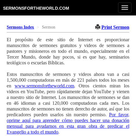
Toggl
SERMONSFORTHEWORLD.COM
navig
Print Sermon
Sermons Index
Sermon
El propósito de este sitio de Internet es proporcionar
manuscritos de sermones gratuitos y videos de sermones a
pastores y misioneros en todo el mundo, especialmente en el
Tercer Mundo, donde hay pocos, si es que hay, seminarios
teológicos o escuelas Bíblicas.
Estos manuscritos de sermones y videos ahora van a casi
1,500,000 computadoras en más de 221 países todos los meses
en
www.sermonsfortheworld.com
. Otros cientos miran los
videos en YouTube, pero rápidamente dejan YouTube y vienen
a nuestro sitio de Internet. Los manuscritos de sermones se dan
en 46 idiomas a casi 120,000 computadoras cada mes. Los
manuscritos de sermones no tienen derecho de autor, así que los
predicadores pueden usarlos sin nuestro permiso.
Por favor,
oprime aquí para aprender cómo puedes hacer una donación
mensual para ayudarnos en esta gran obra de predicar el
Evangelio a todo el mundo
.