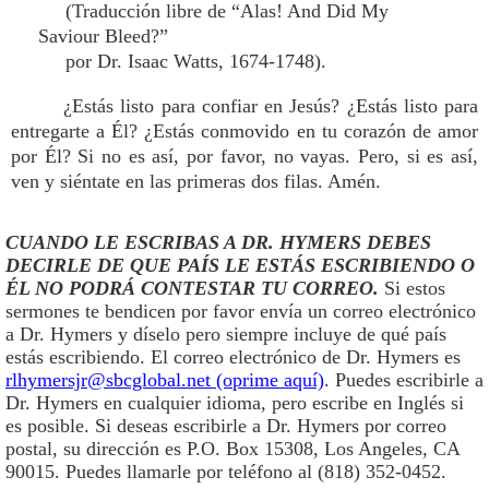
(Traducción libre de “Alas! And Did My
Saviour Bleed?”
por Dr. Isaac Watts, 1674-1748).
¿Estás listo para confiar en Jesús? ¿Estás listo para
entregarte a Él? ¿Estás conmovido en tu corazón de amor
por Él? Si no es así, por favor, no vayas. Pero, si es así,
ven y siéntate en las primeras dos filas. Amén.
CUANDO LE ESCRIBAS A DR. HYMERS DEBES
DECIRLE DE QUE PAÍS LE ESTÁS ESCRIBIENDO O
ÉL NO PODRÁ CONTESTAR TU CORREO.
Si estos
sermones te bendicen por favor envía un correo electrónico
a Dr. Hymers y díselo pero siempre incluye de qué país
estás escribiendo. El correo electrónico de Dr. Hymers es
rlhymersjr@sbcglobal.net (oprime aquí)
. Puedes escribirle a
Dr. Hymers en cualquier idioma, pero escribe en Inglés si
es posible. Si deseas escribirle a Dr. Hymers por correo
postal, su dirección es P.O. Box 15308, Los Angeles, CA
90015. Puedes llamarle por teléfono al (818) 352-0452.