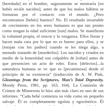
[heredada] en el hombre, seguramente se mostraría [en
bebés recién nacidos], antes de que los malos hábitos se
formaran por el contacto con el mundo. ¿Pero
encontramos [bebés] buenos? No. El resultado invariable
de crecimiento en los seres humanos es que tan pronto
como tengan la edad suficiente [son] malos. Se manifiesta
la voluntad propia, el rencor y la venganza. Ellos lloran y
hacen mala cara por lo que no es bueno para ellos, y se
[enojan con los padres] cuando se les niega algo, a
menudo tratando de [morderlos]. Los nacidos y criados en
medio de la honestidad son culpables de [robar] antes de
que presencien un acto de robo. Estos [defectos]...la
naturaleza humana se ve que es [pecaminosa] desde el
principio de su existencia” (traducción de A. W. Pink,
Gleanings from the Scriptures, Man’s Total Depravity,
Moody Press, 1981, pp. 163, 164). La Comisión de
Crimen de Minnesota lo hizo aún más claro en uno de sus
informes. “Cada bebé comienza su vida como un pequeño
salvaje. Él es completamente egoísta y egocéntrico. Él