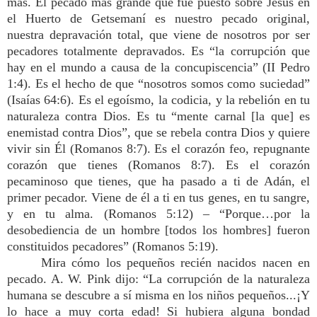
más. El pecado más grande que fue puesto sobre Jesús en
el Huerto de Getsemaní es nuestro pecado original,
nuestra depravación total, que viene de nosotros por ser
pecadores totalmente depravados. Es “la corrupción que
hay en el mundo a causa de la concupiscencia” (II Pedro
1:4). Es el hecho de que “nosotros somos como suciedad”
(Isaías 64:6). Es el egoísmo, la codicia, y la rebelión en tu
naturaleza contra Dios. Es tu “mente carnal [la que] es
enemistad contra Dios”, que se rebela contra Dios y quiere
vivir sin Él (Romanos 8:7). Es el corazón feo, repugnante
corazón que tienes (Romanos 8:7). Es el corazón
pecaminoso que tienes, que ha pasado a ti de Adán, el
primer pecador. Viene de él a ti en tus genes, en tu sangre,
y en tu alma. (Romanos 5:12) – “Porque…por la
desobediencia de un hombre [todos los hombres] fueron
constituidos pecadores” (Romanos 5:19).
Mira cómo los pequeños recién nacidos nacen en
pecado. A. W. Pink dijo: “La corrupción de la naturaleza
humana se descubre a sí misma en los niños pequeños...¡Y
lo hace a muy corta edad! Si hubiera alguna bondad