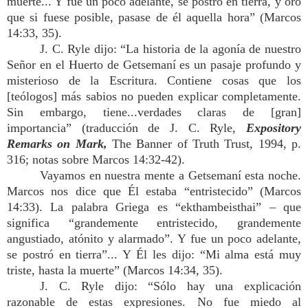
muerte... Y fue un poco adelante, se postró en tierra, y oro
que si fuese posible, pasase de él aquella hora” (Marcos
14:33, 35).
J. C. Ryle dijo: “La historia de la agonía de nuestro
Señor en el Huerto de Getsemaní es un pasaje profundo y
misterioso de la Escritura. Contiene cosas que los
[teólogos] más sabios no pueden explicar completamente.
Sin embargo, tiene...verdades claras de [gran]
importancia” (traducción de J. C. Ryle,
Expository
Remarks on Mark,
The Banner of Truth Trust, 1994, p.
316; notas sobre Marcos 14:32-42).
Vayamos en nuestra mente a Getsemaní esta noche.
Marcos nos dice que Él estaba “entristecido” (Marcos
14:33). La palabra Griega es “ekthambeisthai” – que
significa “grandemente entristecido, grandemente
angustiado, atónito y alarmado”. Y fue un poco adelante,
se postró en tierra”... Y Él les dijo: “Mi alma está muy
triste, hasta la muerte” (Marcos 14:34, 35).
J. C. Ryle dijo: “Sólo hay una explicación
razonable de estas expresiones. No fue miedo al