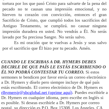
tortura por los que pasó Cristo para salvarte de la pena del
pecado no te causan una impresión emocional, y no
hierven tu corazón con convicción, entonces el gran
Sacrificio de Cristo, que cumplió todos los sacrificios del
Antiguo Testamento, se cumplirá. no causar ninguna
impresión duradera en usted. No vendrás a Él. No serás
lavado por Su preciosa Sangre. No serás salvo.
Es mi oración que te vuelvas a Jesús y seas salvo
por el sacrificio que Él hizo por tu pecado. Amén.
CUANDO LE ESCRIBAS A DR. HYMERS DEBES
DECIRLE DE QUE PAÍS LE ESTÁS ESCRIBIENDO O
ÉL NO PODRÁ CONTESTAR TU CORREO.
Si estos
sermones te bendicen por favor envía un correo electrónico
a Dr. Hymers y díselo pero siempre incluye de qué país
estás escribiendo. El correo electrónico de Dr. Hymers es
rlhymersjr@sbcglobal.net (oprime aquí)
. Puedes escribirle a
Dr. Hymers en cualquier idioma, pero escribe en Inglés si
es posible. Si deseas escribirle a Dr. Hymers por correo
postal, su dirección es P.O. Box 15308, Los Angeles, CA