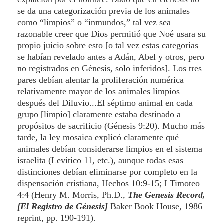
se da una categorización previa de los animales
como “limpios” o “inmundos,” tal vez sea
razonable creer que Dios permitió que Noé usara su
propio juicio sobre esto [o tal vez estas categorías
se habían revelado antes a Adán, Abel y otros, pero
no registrados en Génesis, solo inferidos]. Los tres
pares debían alentar la proliferación numérica
relativamente mayor de los animales limpios
después del Diluvio...El séptimo animal en cada
grupo [limpio] claramente estaba destinado a
propósitos de sacrificio (Génesis 9:20). Mucho más
tarde, la ley mosaica explicó claramente qué
animales debían considerarse limpios en el sistema
israelita (Levítico 11, etc.), aunque todas esas
distinciones debían eliminarse por completo en la
dispensación cristiana, Hechos 10:9-15; I Timoteo
4:4 (Henry M. Morris, Ph.D.,
The Genesis Record,
[El Registro de Génesis]
Baker Book House, 1986
reprint, pp. 190-191).