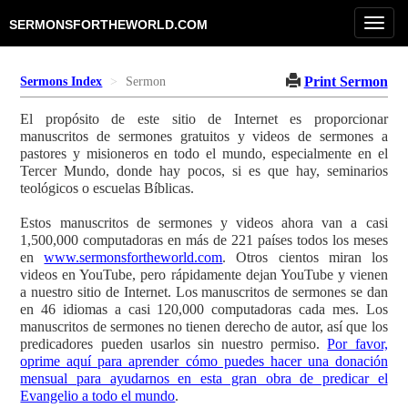
Toggl
SERMONSFORTHEWORLD.COM
navig
Print Sermon
Sermons Index
Sermon
El propósito de este sitio de Internet es proporcionar
manuscritos de sermones gratuitos y videos de sermones a
pastores y misioneros en todo el mundo, especialmente en el
Tercer Mundo, donde hay pocos, si es que hay, seminarios
teológicos o escuelas Bíblicas.
Estos manuscritos de sermones y videos ahora van a casi
1,500,000 computadoras en más de 221 países todos los meses
en
www.sermonsfortheworld.com
. Otros cientos miran los
videos en YouTube, pero rápidamente dejan YouTube y vienen
a nuestro sitio de Internet. Los manuscritos de sermones se dan
en 46 idiomas a casi 120,000 computadoras cada mes. Los
manuscritos de sermones no tienen derecho de autor, así que los
predicadores pueden usarlos sin nuestro permiso.
Por favor,
oprime aquí para aprender cómo puedes hacer una donación
mensual para ayudarnos en esta gran obra de predicar el
Evangelio a todo el mundo
.