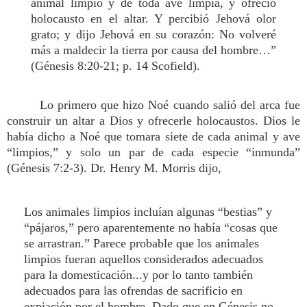
animal limpio y de toda ave limpia, y ofreció
holocausto en el altar. Y percibió Jehová olor
grato; y dijo Jehová en su corazón: No volveré
más a maldecir la tierra por causa del hombre…”
(Génesis 8:20-21; p. 14 Scofield).
Lo primero que hizo Noé cuando salió del arca fue
construir un altar a Dios y ofrecerle holocaustos. Dios le
había dicho a Noé que tomara siete de cada animal y ave
“limpios,” y solo un par de cada especie “inmunda”
(Génesis 7:2-3). Dr. Henry M. Morris dijo,
Los animales limpios incluían algunas “bestias” y
“pájaros,” pero aparentemente no había “cosas que
se arrastran.” Parece probable que los animales
limpios fueran aquellos considerados adecuados
para la domesticación...y por lo tanto también
adecuados para las ofrendas de sacrificio en
expiación por el hombre. Dado que en Génesis no