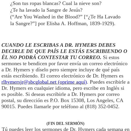
¿Son tus ropas blancas? Cual la nieve son?
¿Te ha lavado la Sangre de Jesús?
(“Are You Washed in the Blood?” [“¿Te Ha Lavado
la Sangre?”] por Elisha A. Hoffman, 1839-1929).
CUANDO LE ESCRIBAS A DR. HYMERS DEBES
DECIRLE DE QUE PAÍS LE ESTÁS ESCRIBIENDO O
ÉL NO PODRÁ CONTESTAR TU CORREO.
Si estos
sermones te bendicen por favor envía un correo electrónico
a Dr. Hymers y díselo pero siempre incluye de qué país
estás escribiendo. El correo electrónico de Dr. Hymers es
rlhymersjr@sbcglobal.net (oprime aquí)
. Puedes escribirle a
Dr. Hymers en cualquier idioma, pero escribe en Inglés si
es posible. Si deseas escribirle a Dr. Hymers por correo
postal, su dirección es P.O. Box 15308, Los Angeles, CA
90015. Puedes llamarle por teléfono al (818) 352-0452.
(FIN DEL SERMÓN)
Tú puedes leer los sermones de Dr. Hymers cada semana en