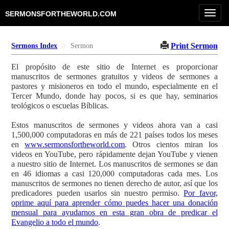
Toggl
SERMONSFORTHEWORLD.COM
navig
Print Sermon
Sermons Index
Sermon
El propósito de este sitio de Internet es proporcionar
manuscritos de sermones gratuitos y videos de sermones a
pastores y misioneros en todo el mundo, especialmente en el
Tercer Mundo, donde hay pocos, si es que hay, seminarios
teológicos o escuelas Bíblicas.
Estos manuscritos de sermones y videos ahora van a casi
1,500,000 computadoras en más de 221 países todos los meses
en
www.sermonsfortheworld.com
. Otros cientos miran los
videos en YouTube, pero rápidamente dejan YouTube y vienen
a nuestro sitio de Internet. Los manuscritos de sermones se dan
en 46 idiomas a casi 120,000 computadoras cada mes. Los
manuscritos de sermones no tienen derecho de autor, así que los
predicadores pueden usarlos sin nuestro permiso.
Por favor,
oprime aquí para aprender cómo puedes hacer una donación
mensual para ayudarnos en esta gran obra de predicar el
Evangelio a todo el mundo
.