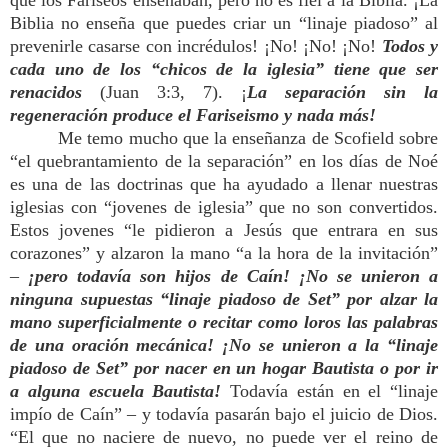
que los Fariseos enseñaban, pero no es fiel a la Biblia. ¡La
Biblia no enseña que puedes criar un “linaje piadoso” al
prevenirle casarse con incrédulos! ¡No! ¡No! ¡No!
Todos y
cada uno de los “chicos de la iglesia” tiene que ser
renacidos
(Juan 3:3, 7). ¡
La separación sin la
regeneración produce el Fariseismo y nada más!
Me temo mucho que la enseñanza de Scofield sobre
“el quebrantamiento de la separación” en los días de Noé
es una de las doctrinas que ha ayudado a llenar nuestras
iglesias con “jovenes de iglesia” que no son convertidos.
Estos jovenes “le pidieron a Jesús que entrara en sus
corazones” y alzaron la mano “a la hora de la invitación”
–
¡pero todavía son hijos de Caín! ¡No se unieron a
ninguna supuestas “linaje piadoso de Set” por alzar la
mano superficialmente o recitar como loros las palabras
de una oración mecánica! ¡No se unieron a la “linaje
piadoso de Set” por nacer en un hogar Bautista o por ir
a alguna escuela Bautista!
Todavía están en el “linaje
impío de Caín” – y todavía pasarán bajo el juicio de Dios.
“El que no naciere de nuevo, no puede ver el reino de