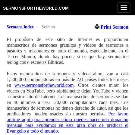
Toggl
SERMONSFORTHEWORLD.COM
navig
Print Sermon
Sermons Index
Sermon
El propósito de este sitio de Internet es proporcionar
manuscritos de sermones gratuitos y videos de sermones a
pastores y misioneros en todo el mundo, especialmente en el
Tercer Mundo, donde hay pocos, si es que hay, seminarios
teológicos o escuelas Bíblicas.
Estos manuscritos de sermones y videos ahora van a casi
1,500,000 computadoras en más de 221 países todos los meses
en
www.sermonsfortheworld.com
. Otros cientos miran los
videos en YouTube, pero rápidamente dejan YouTube y vienen
a nuestro sitio de Internet. Los manuscritos de sermones se dan
en 46 idiomas a casi 120,000 computadoras cada mes. Los
manuscritos de sermones no tienen derecho de autor, así que los
predicadores pueden usarlos sin nuestro permiso.
Por favor,
oprime aquí para aprender cómo puedes hacer una donación
mensual para ayudarnos en esta gran obra de predicar el
Evangelio a todo el mundo
.