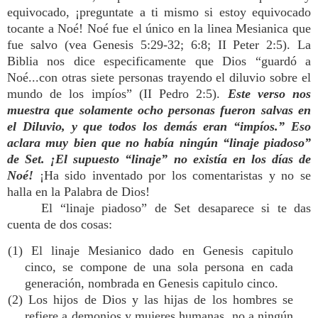
equivocado, ¡preguntate a ti mismo si estoy equivocado
tocante a Noé! Noé fue el único en la linea Mesianica que
fue salvo (vea Genesis 5:29-32; 6:8; II Peter 2:5). La
Biblia nos dice especificamente que Dios “guardó a
Noé...con otras siete personas trayendo el diluvio sobre el
mundo de los impíos” (II Pedro 2:5).
Este verso nos
muestra que solamente ocho personas fueron salvas en
el Diluvio, y que todos los demás eran “impíos.” Eso
aclara muy bien que no había ningún “linaje piadoso”
de Set. ¡El supuesto “linaje” no existía en los días de
Noé!
¡Ha sido inventado por los comentaristas y no se
halla en la Palabra de Dios!
El “linaje piadoso” de Set desaparece si te das
cuenta de dos cosas:
(1) El linaje Mesianico dado en Genesis capitulo
cinco, se compone de una sola persona en cada
generación, nombrada en Genesis capitulo cinco.
(2) Los hijos de Dios y las hijas de los hombres se
refiere a demonios y mujeres humanas, no a ningún