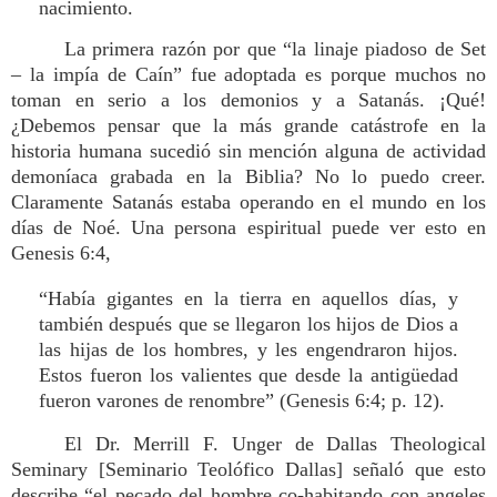
nacimiento.
La primera razón por que “la linaje piadoso de Set
– la impía de Caín” fue adoptada es porque muchos no
toman en serio a los demonios y a Satanás. ¡Qué!
¿Debemos pensar que la más grande catástrofe en la
historia humana sucedió sin mención alguna de actividad
demoníaca grabada en la Biblia? No lo puedo creer.
Claramente Satanás estaba operando en el mundo en los
días de Noé. Una persona espiritual puede ver esto en
Genesis 6:4,
“Había gigantes en la tierra en aquellos días, y
también después que se llegaron los hijos de Dios a
las hijas de los hombres, y les engendraron hijos.
Estos fueron los valientes que desde la antigüedad
fueron varones de renombre” (Genesis 6:4; p. 12).
El Dr. Merrill F. Unger de Dallas Theological
Seminary [Seminario Teolófico Dallas] señaló que esto
describe “el pecado del hombre co-habitando con angeles