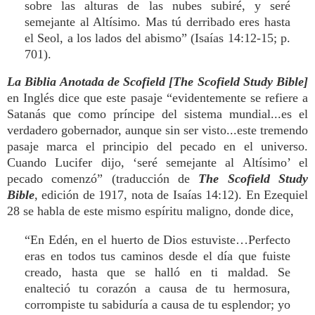
sobre las alturas de las nubes subiré, y seré
semejante al Altísimo. Mas tú derribado eres hasta
el Seol, a los lados del abismo” (Isaías 14:12-15; p.
701).
La Biblia Anotada de Scofield [The Scofield Study Bible]
en Inglés dice que este pasaje “evidentemente se refiere a
Satanás que como príncipe del sistema mundial...es el
verdadero gobernador, aunque sin ser visto...este tremendo
pasaje marca el principio del pecado en el universo.
Cuando Lucifer dijo, ‘seré semejante al Altísimo’ el
pecado comenzó” (traducción de
The Scofield Study
Bible
, edición de 1917, nota de Isaías 14:12). En Ezequiel
28 se habla de este mismo espíritu maligno, donde dice,
“En Edén, en el huerto de Dios estuviste…Perfecto
eras en todos tus caminos desde el día que fuiste
creado, hasta que se halló en ti maldad. Se
enalteció tu corazón a causa de tu hermosura,
corrompiste tu sabiduría a causa de tu esplendor; yo