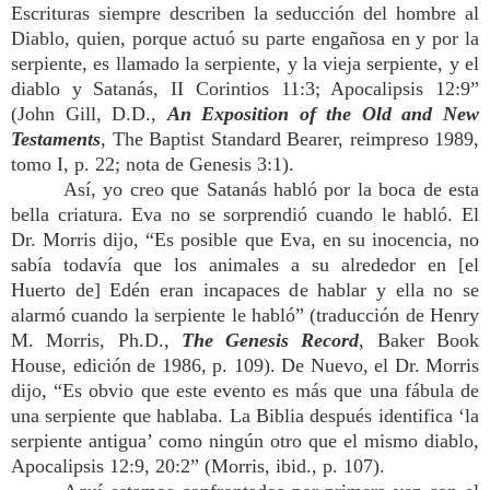
Escrituras siempre describen la seducción del hombre al
Diablo, quien, porque actuó su parte engañosa en y por la
serpiente, es llamado la serpiente, y la vieja serpiente, y el
diablo y Satanás, II Corintios 11:3; Apocalipsis 12:9”
(John Gill, D.D.,
An Exposition of the Old and New
Testaments
, The Baptist Standard Bearer, reimpreso 1989,
tomo I, p. 22; nota de Genesis 3:1).
Así, yo creo que Satanás habló por la boca de esta
bella criatura. Eva no se sorprendió cuando le habló. El
Dr. Morris dijo, “Es posible que Eva, en su inocencia, no
sabía todavía que los animales a su alrededor en [el
Huerto de] Edén eran incapaces de hablar y ella no se
alarmó cuando la serpiente le habló” (traducción de Henry
M. Morris, Ph.D.,
The Genesis Record
, Baker Book
House, edición de 1986, p. 109). De Nuevo, el Dr. Morris
dijo, “Es obvio que este evento es más que una fábula de
una serpiente que hablaba. La Biblia después identifica ‘la
serpiente antigua’ como ningún otro que el mismo diablo,
Apocalipsis 12:9, 20:2” (Morris, ibid., p. 107).