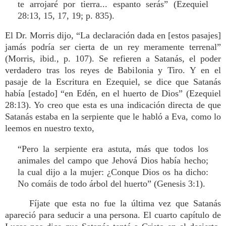
te arrojaré por tierra... espanto serás” (Ezequiel
28:13, 15, 17, 19; p. 835).
El Dr. Morris dijo, “La declaración dada en [estos pasajes]
jamás podría ser cierta de un rey meramente terrenal”
(Morris, ibid., p. 107). Se refieren a Satanás, el poder
verdadero tras los reyes de Babilonia y Tiro. Y en el
pasaje de la Escritura en Ezequiel, se dice que Satanás
había [estado] “en Edén, en el huerto de Dios” (Ezequiel
28:13). Yo creo que esta es una indicación directa de que
Satanás estaba en la serpiente que le habló a Eva, como lo
leemos en nuestro texto,
“Pero la serpiente era astuta, más que todos los
animales del campo que Jehová Dios había hecho;
la cual dijo a la mujer: ¿Conque Dios os ha dicho:
No comáis de todo árbol del huerto” (Genesis 3:1).
Fíjate que esta no fue la última vez que Satanás
apareció para seducir a una persona. El cuarto capítulo de