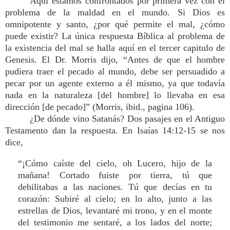
Aquí estamos confrontados por primera vez con el
problema de la maldad en el mundo. Si Dios es
omnipotente y santo, ¿por qué permite el mal, ¿cómo
puede existir? La única respuesta Bíblica al problema de
la existencia del mal se halla aquí en el tercer capitulo de
Genesis. El Dr. Morris dijo, “Antes de que el hombre
pudiera traer el pecado al mundo, debe ser persuadido a
pecar por un agente externo a él mismo, ya que todavía
nada en la naturaleza [del hombre] lo llevaba en esa
dirección [de pecado]” (Morris, ibid., pagina 106).
¿De dónde vino Satanás? Dos pasajes en el Antiguo
Testamento dan la respuesta. En Isaías 14:12-15 se nos
dice,
“¡Cómo caíste del cielo, oh Lucero, hijo de la
mañana! Cortado fuiste por tierra, tú que
debilitabas a las naciones. Tú que decías en tu
corazón: Subiré al cielo; en lo alto, junto a las
estrellas de Dios, levantaré mi trono, y en el monte
del testimonio me sentaré, a los lados del norte;