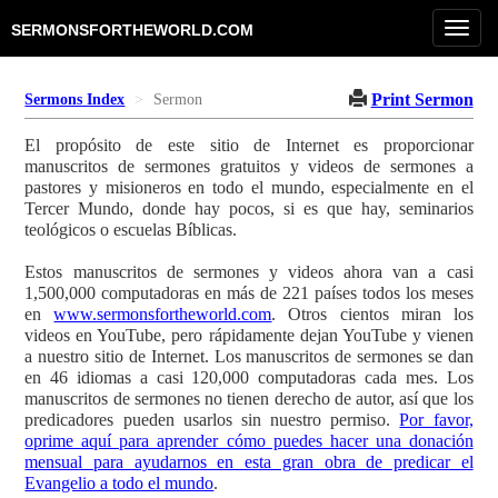
Toggl
SERMONSFORTHEWORLD.COM
navig
Print Sermon
Sermons Index
Sermon
El propósito de este sitio de Internet es proporcionar
manuscritos de sermones gratuitos y videos de sermones a
pastores y misioneros en todo el mundo, especialmente en el
Tercer Mundo, donde hay pocos, si es que hay, seminarios
teológicos o escuelas Bíblicas.
Estos manuscritos de sermones y videos ahora van a casi
1,500,000 computadoras en más de 221 países todos los meses
en
www.sermonsfortheworld.com
. Otros cientos miran los
videos en YouTube, pero rápidamente dejan YouTube y vienen
a nuestro sitio de Internet. Los manuscritos de sermones se dan
en 46 idiomas a casi 120,000 computadoras cada mes. Los
manuscritos de sermones no tienen derecho de autor, así que los
predicadores pueden usarlos sin nuestro permiso.
Por favor,
oprime aquí para aprender cómo puedes hacer una donación
mensual para ayudarnos en esta gran obra de predicar el
Evangelio a todo el mundo
.