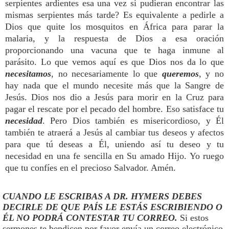
serpientes ardientes esa una vez si pudieran encontrar las
mismas serpientes más tarde? Es equivalente a pedirle a
Dios que quite los mosquitos en África para parar la
malaria, y la respuesta de Dios a esa oración
proporcionando una vacuna que te haga inmune al
parásito. Lo que vemos aquí es que Dios nos da lo que
necesitamos
, no necesariamente lo que
queremos
, y no
hay nada que el mundo necesite más que la Sangre de
Jesús. Dios nos dio a Jesús para morir en la Cruz para
pagar el rescate por el pecado del hombre. Eso satisface tu
necesidad
. Pero Dios también es misericordioso, y Él
también te atraerá a Jesús al cambiar tus deseos y afectos
para que tú deseas a Él, uniendo así tu deseo y tu
necesidad en una fe sencilla en Su amado Hijo. Yo ruego
que tu confíes en el precioso Salvador. Amén.
CUANDO LE ESCRIBAS A DR. HYMERS DEBES
DECIRLE DE QUE PAÍS LE ESTÁS ESCRIBIENDO O
ÉL NO PODRÁ CONTESTAR TU CORREO.
Si estos
sermones te bendicen por favor envía un correo electrónico