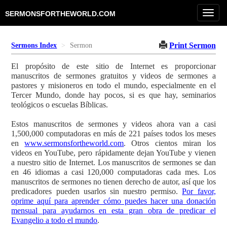
Toggl
SERMONSFORTHEWORLD.COM
navig
Print Sermon
Sermons Index
Sermon
El propósito de este sitio de Internet es proporcionar
manuscritos de sermones gratuitos y videos de sermones a
pastores y misioneros en todo el mundo, especialmente en el
Tercer Mundo, donde hay pocos, si es que hay, seminarios
teológicos o escuelas Bíblicas.
Estos manuscritos de sermones y videos ahora van a casi
1,500,000 computadoras en más de 221 países todos los meses
en
www.sermonsfortheworld.com
. Otros cientos miran los
videos en YouTube, pero rápidamente dejan YouTube y vienen
a nuestro sitio de Internet. Los manuscritos de sermones se dan
en 46 idiomas a casi 120,000 computadoras cada mes. Los
manuscritos de sermones no tienen derecho de autor, así que los
predicadores pueden usarlos sin nuestro permiso.
Por favor,
oprime aquí para aprender cómo puedes hacer una donación
mensual para ayudarnos en esta gran obra de predicar el
Evangelio a todo el mundo
.