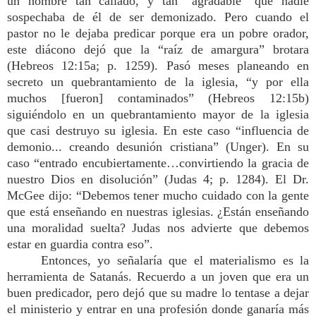
un hombre tan callado, y tan “agradable” que nadie
sospechaba de él de ser demonizado. Pero cuando el
pastor no le dejaba predicar porque era un pobre orador,
este diácono dejó que la “raíz de amargura” brotara
(Hebreos 12:15a; p. 1259). Pasó meses planeando en
secreto un quebrantamiento de la iglesia, “y por ella
muchos [fueron] contaminados” (Hebreos 12:15b)
siguiéndolo en un quebrantamiento mayor de la iglesia
que casi destruyo su iglesia. En este caso “influencia de
demonio... creando desunión cristiana” (Unger). En su
caso “entrado encubiertamente…convirtiendo la gracia de
nuestro Dios en disolución” (Judas 4; p. 1284). El Dr.
McGee dijo: “Debemos tener mucho cuidado con la gente
que está enseñando en nuestras iglesias. ¿Están enseñando
una moralidad suelta? Judas nos advierte que debemos
estar en guardia contra eso”.
Entonces, yo señalaría que el materialismo es la
herramienta de Satanás. Recuerdo a un joven que era un
buen predicador, pero dejó que su madre lo tentase a dejar
el ministerio y entrar en una profesión donde ganaría más