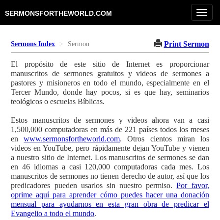
Toggl
SERMONSFORTHEWORLD.COM
navig
Print Sermon
Sermons Index
Sermon
El propósito de este sitio de Internet es proporcionar
manuscritos de sermones gratuitos y videos de sermones a
pastores y misioneros en todo el mundo, especialmente en el
Tercer Mundo, donde hay pocos, si es que hay, seminarios
teológicos o escuelas Bíblicas.
Estos manuscritos de sermones y videos ahora van a casi
1,500,000 computadoras en más de 221 países todos los meses
en
www.sermonsfortheworld.com
. Otros cientos miran los
videos en YouTube, pero rápidamente dejan YouTube y vienen
a nuestro sitio de Internet. Los manuscritos de sermones se dan
en 46 idiomas a casi 120,000 computadoras cada mes. Los
manuscritos de sermones no tienen derecho de autor, así que los
predicadores pueden usarlos sin nuestro permiso.
Por favor,
oprime aquí para aprender cómo puedes hacer una donación
mensual para ayudarnos en esta gran obra de predicar el
Evangelio a todo el mundo
.