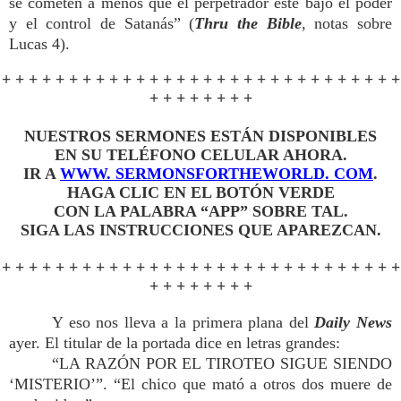
se cometen a menos que el perpetrador esté bajo el poder
y el control de Satanás” (
Thru the Bible
, notas sobre
Lucas 4).
+ + + + + + + + + + + + + + + + + + + + + + + + + + + + + +
+ + + + + + + +
NUESTROS SERMONES ESTÁN DISPONIBLES
EN SU TELÉFONO CELULAR AHORA.
IR A
WWW. SERMONSFORTHEWORLD. COM
.
HAGA CLIC EN EL BOTÓN VERDE
CON LA PALABRA “APP” SOBRE TAL.
SIGA LAS INSTRUCCIONES QUE APAREZCAN.
+ + + + + + + + + + + + + + + + + + + + + + + + + + + + + +
+ + + + + + + +
Y eso nos lleva a la primera plana del
Daily News
ayer. El titular de la portada dice en letras grandes:
“LA RAZÓN POR EL TIROTEO SIGUE SIENDO
‘MISTERIO’”. “El chico que mató a otros dos muere de