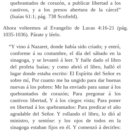
quebrantados de corazón, a publicar libertad a los
cautivos, y a los presos abertura de la cárcel”
(Isaías 61:1; pág. 738 Scofield).
Ahora volteemos al Evangelio de Lucas 4:16-21 (pág.
1035-1036). Párate y léelo.
“Y vino á Nazaret, donde había sido criado; y entró,
conforme á su costumbre, el día del sábado en la
sinagoga, y se levantó á leer. Y fuéle dado el libro
del profeta Isaías; y como abrió el libro, halló el
lugar donde estaba escrito: El Espíritu del Señor es
sobre mí, Por cuanto me ha ungido para dar buenas
nuevas á los pobres: Me ha enviado para sanar á los
quebrantados de corazón; Para pregonar á los
cautivos libertad, Y á los ciegos vista; Para poner
en libertad á los quebrantados: Para predicar el año
agradable del Señor. Y rollando el libro, lo dió al
ministro, y sentóse: y los ojos de todos en la
sinagoga estaban fijos en él. Y comenzó á decirles: