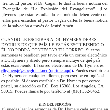
frente. El pastor, el Dr. Cagan, le dará la buena noticia del
Evangelio de “La Explosión del Evangelismo”. ¡Los
jóvenes que están estudiando ese método deben venir con
ellos para escuchar al pastor Cagan darles la buena noticia
de la salvación a través de Jesús! Amén.
CUANDO LE ESCRIBAS A DR. HYMERS DEBES
DECIRLE DE QUE PAÍS LE ESTÁS ESCRIBIENDO O
ÉL NO PODRÁ CONTESTAR TU CORREO. Si estos
sermones te bendicen por favor envía un correo electrónico
a Dr. Hymers y díselo pero siempre incluye de qué país
estás escribiendo. El correo electrónico de Dr. Hymers es
rlhymersjr@sbcglobal.net (oprime aquí)
. Puedes escribirle a
Dr. Hymers en cualquier idioma, pero escribe en Inglés si
es posible. Si deseas escribirle a Dr. Hymers por correo
postal, su dirección es P.O. Box 15308, Los Angeles, CA
90015. Puedes llamarle por teléfono al (818) 352-0452.
(FIN DEL SERMÓN)
tú puedes leer los sermones de Dr. Hymers cada semana en