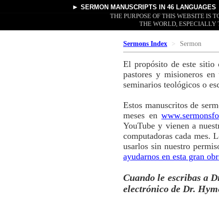
►
SERMON MANUSCRIPTS
IN 46 LANGUAGES
THE PURPOSE OF THIS WEBSITE IS
THE WORLD, ESPECIALLY 
Sermons Index
Sermon
El propósito de este siti
pastores y misioneros en
seminarios teológicos o es
Estos manuscritos de serm
meses en
www.sermonsfo
YouTube y vienen a nuestr
computadoras cada mes. Lo
usarlos sin nuestro permi
ayudarnos en esta gran obr
Cuando le escribas a Dr
electrónico de Dr. Hym