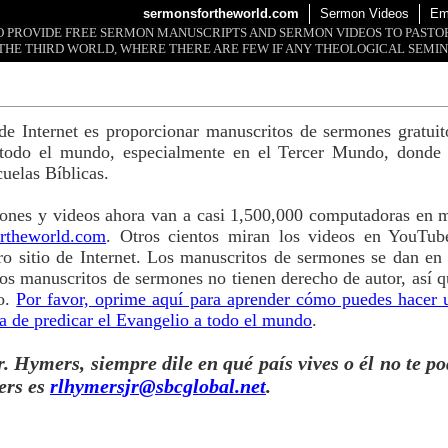
sermonsfortheworld.com
Sermon Videos
Em
 TO PROVIDE FREE SERMON MANUSCRIPTS AND SERMON VIDEOS TO PAST
THE THIRD WORLD, WHERE THERE ARE FEW IF ANY THEOLOGICAL SEMIN
o de Internet es proporcionar manuscritos de sermones gratui
 todo el mundo, especialmente en el Tercer Mundo, donde 
cuelas Bíblicas.
ones y videos ahora van a casi 1,500,000 computadoras en m
rtheworld.com
. Otros cientos miran los videos en YouTub
o sitio de Internet. Los manuscritos de sermones se dan en
s manuscritos de sermones no tienen derecho de autor, así q
so.
Por favor, oprime aquí para aprender cómo puedes hacer 
a de predicar el Evangelio a todo el mundo
.
. Hymers, siempre dile en qué país vives o él no te po
ers es
rlhymersjr@sbcglobal.net
.