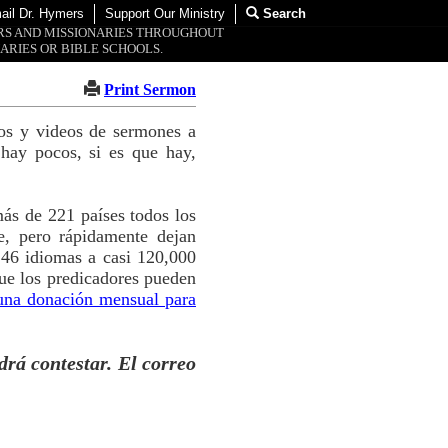
ail Dr. Hymers
Support Our Ministry
Search
ORS AND MISSIONARIES THROUGHOUT
ARIES OR BIBLE SCHOOLS.
Print Sermon
tos y videos de sermones a
hay pocos, si es que hay,
ás de 221 países todos los
e, pero rápidamente dejan
 46 idiomas a casi 120,000
ue los predicadores pueden
una donación mensual para
drá contestar. El correo