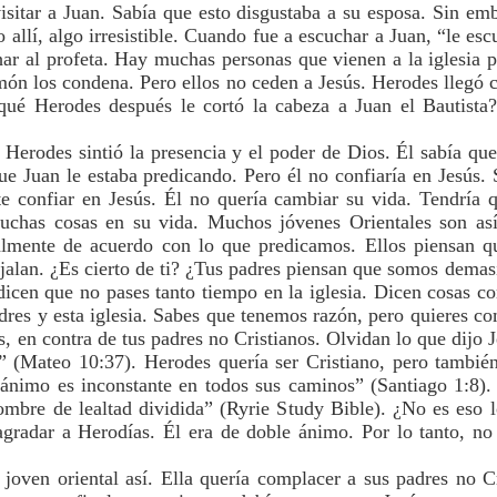
visitar a Juan. Sabía que esto disgustaba a su esposa. Sin em
lo allí, algo irresistible. Cuando fue a escuchar a Juan, “le e
har al profeta. Hay muchas personas que vienen a la iglesia p
rmón los condena. Pero ellos no ceden a Jesús. Herodes llegó 
 qué Herodes después le cortó la cabeza a Juan el Bautist
 Herodes sintió la presencia y el poder de Dios. Él sabía qu
que Juan le estaba predicando. Pero él no confiaría en Jesús.
te confiar en Jesús. Él no quería cambiar su vida. Tendría 
chas cosas en su vida. Muchos jóvenes Orientales son así
otalmente de acuerdo con lo que predicamos. Ellos piensan q
 jalan. ¿Es cierto de ti? ¿Tus padres piensan que somos demas
dicen que no pases tanto tiempo en la iglesia. Dicen cosas co
adres y esta iglesia. Sabes que tenemos razón, pero quieres c
, en contra de tus padres no Cristianos. Olvidan lo que dijo
 (Mateo 10:37). Herodes quería ser Cristiano, pero tambié
ánimo es inconstante en todos sus caminos” (Santiago 1:8).
mbre de lealtad dividida” (Ryrie Study Bible). ¿No es eso 
 agradar a Herodías. Él era de doble ánimo. Por lo tanto, n
oven oriental así. Ella quería complacer a sus padres no Cr