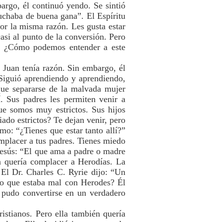
bargo, él continuó yendo. Se sintió
scuchaba de buena gana”. El Espíritu
or la misma razón. Les gusta estar
casi al punto de la conversión. Pero
a? ¿Cómo podemos entender a este
e Juan tenía razón. Sin embargo, él
 Siguió aprendiendo y aprendiendo,
que separarse de la malvada mujer
. Sus padres les permiten venir a
ue somos muy estrictos. Sus hijos
iado estrictos? Te dejan venir, pero
mo: “¿Tienes que estar tanto allí?”
omplacer a tus padres. Tienes miedo
 Jesús: “El que ama a padre o madre
n quería complacer a Herodías. La
 El Dr. Charles C. Ryrie dijo: “Un
lo que estaba mal con Herodes? Él
o pudo convertirse en un verdadero
istianos. Pero ella también quería