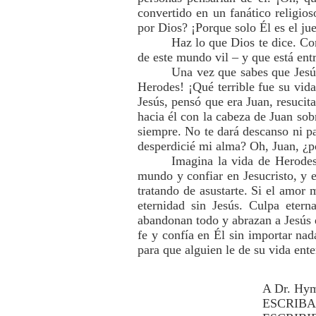
convertido en un fanático religio
por Dios? ¡Porque solo Él es el ju
Haz lo que Dios te dice. Co
de este mundo vil – y que está ent
Una vez que sabes que Jesús
Herodes! ¡Qué terrible fue su vid
Jesús, pensó que era Juan, resucit
hacia él con la cabeza de Juan sob
siempre. No te dará descanso ni p
desperdicié mi alma? Oh, Juan, ¿po
Imagina la vida de Herodes
mundo y confiar en Jesucristo, y 
tratando de asustarte. Si el amor m
eternidad sin Jesús. Culpa etern
abandonan todo y abrazan a Jesús 
fe y confía en Él sin importar na
para que alguien le de su vida ente
A Dr. Hym
ESCRIBA