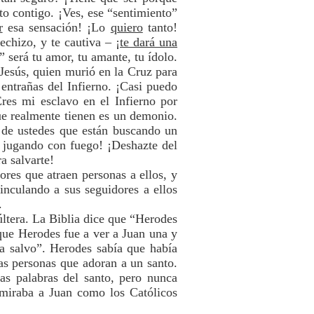
to contigo. ¡Ves, ese “sentimiento”
r
esa sensación! ¡Lo
quiero
tanto!
chizo, y te cautiva – ¡
te dará una
 será tu amor, tu amante, tu ídolo.
Jesús, quien murió en la Cruz para
 entrañas del Infierno. ¡Casi puedo
res mi esclavo en el Infierno por
ue realmente tienen es un demonio.
o de ustedes que están buscando un
s jugando con fuego! ¡Deshazte del
a salvarte!
ores que atraen personas a ellos, y
inculando a sus seguidores a ellos
.
últera. La Biblia dice que “Herodes
que Herodes fue a ver a Juan una y
 a salvo”. Herodes sabía que había
as personas que adoran a un santo.
as palabras del santo, pero nunca
miraba a Juan como los Católicos