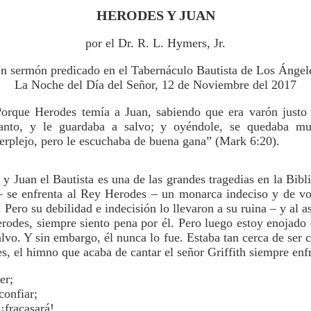
HERODES Y JUAN
por el Dr. R. L. Hymers, Jr.
n sermón predicado en el Tabernáculo Bautista de Los Ángel
La Noche del Día del Señor, 12 de Noviembre del 2017
Porque Herodes temía a Juan, sabiendo que era varón justo
anto, y le guardaba a salvo; y oyéndole, se quedaba m
erplejo, pero le escuchaba de buena gana” (Mark 6:20).
y Juan el Bautista es una de las grandes tragedias en la Biblia
 – se enfrenta al Rey Herodes – un monarca indeciso y de vo
 Pero su debilidad e indecisión lo llevaron a su ruina – y al a
rodes, siempre siento pena por él. Pero luego estoy enojado
alvo. Y sin embargo, él nunca lo fue. Estaba tan cerca de ser 
, el himno que acaba de cantar el señor Griffith siempre enf
er;
confiar;
¡fracasará!