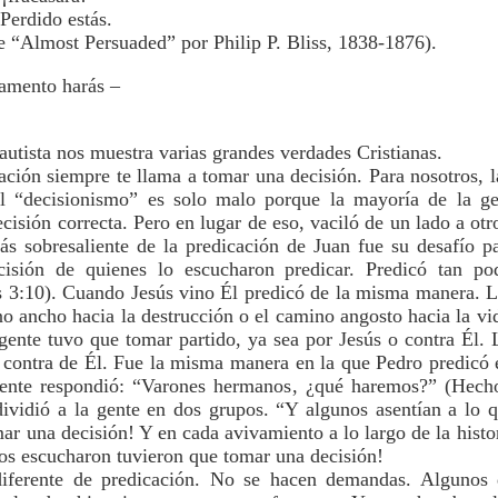
 Perdido estás.
 “Almost Persuaded” por Philip P. Bliss, 1838-1876).
 lamento harás –
autista nos muestra varias grandes verdades Cristianas.
ación siempre te llama a tomar una decisión. Para nosotros, 
l “decisionismo” es solo malo porque la mayoría de la ge
isión correcta. Pero en lugar de eso, vaciló de un lado a ot
ás sobresaliente de la predicación de Juan fue su desafío p
cisión de quienes lo escucharon predicar. Predicó tan p
3:10). Cuando Jesús vino Él predicó de la misma manera. Le
no ancho hacia la destrucción o el camino angosto hacia la vi
 gente tuvo que tomar partido, ya sea por Jesús o contra Él. 
 contra de Él. Fue la misma manera en la que Pedro predicó e
ente respondió: “Varones hermanos, ¿qué haremos?” (Hecho
ividió a la gente en dos grupos. “Y algunos asentían a lo q
r una decisión! Y en cada avivamiento a lo largo de la histo
los escucharon tuvieron que tomar una decisión!
ferente de predicación. No se hacen demandas. Algunos d