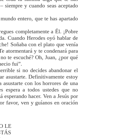
o – siempre y cuando seas aceptado
l mundo entero, que te has apartado
tregues completamente a Él. ¡Pobre
vida. Cuando Herodes oyó hablar de
oche! Soñaba con el plato que venía
 Te atormentará y te condenará para
 no te escuché? Oh, Juan, ¿por qué
ecio fui”.
errible si no decides abandonar el
r asustarte. Definitivamente estoy
ra asustarte con los horrores de una
les espera a todos ustedes que no
á esperando hacer. Ven a Jesús por
or favor, ven y guíanos en oración
DO LE
STÁS