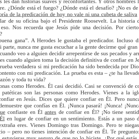
 les dan historias suaves y reconfortantes. Y otros hombres 
e. ¿Dónde está el fuego? ¿Dónde está el desafío? ¡No es de
ría de la predicación de hoy no vale ni una cubeta de saliva
ar de su oficina bajo el Presidente Roosevelt. La historia 
e eso. Nos recuerda que Jesús pide una decisión. Por cier
?
uena gana”. A Herodes le gustaba el predicador. Incluso di
mi parte, nunca me gusta escuchar a la gente decirme qué gra
uando veo a alguien decidir arrepentirse de sus pecados y arr
es cuando alguien toma la decisión definitiva de confiar en J
rueba verdadera si mi predicación ha sido bendecida por Dios!
contento con mi predicación. La prueba es esta – ¿te ha llevad
razón y toda tu vida?
sonas como Herodes. Él casi decidió. Casi se convenció de co
y patéticas son las personas como Herodes. Vienes a la igl
onfiar en Jesús. Dices que quiere confiar en Él. Pero nunc
 demuestre que confías en Él. ¡Nunca pasará! ¡Nunca! ¡Nun
ue
confiaste en Él
antes
de confiar en Él? ¡No tiene senti
Él
en lugar de confiar en un sentimiento. Estás a un paso d
extraña eres. Vienes Domingo tras Domingo. Pero te niegas 
cio – pero no tienes intención de confiar en Él. Te pregunto
 estuvieras
muy
seguro
de que no lo hiciste. ¿Por qué estás