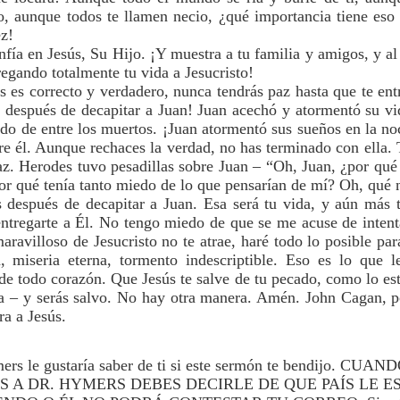
so, aunque todos te llamen necio, ¿qué importancia tiene es
ez!
nfía en Jesús, Su Hijo. ¡Y muestra a tu familia y amigos, y a
regando totalmente tu vida a Jesucristo!
 es correcto y verdadero, nunca tendrás paz hasta que te en
a después de decapitar a Juan! Juan acechó y atormentó su 
ado de entre los muertos. ¡Juan atormentó sus sueños en la n
re él. Aunque rechaces la verdad, no has terminado con ella.
az. Herodes tuvo pesadillas sobre Juan – “Oh, Juan, ¿por qué
r qué tenía tanto miedo de lo que pensarían de mí? Oh, qué n
 después de decapitar a Juan. Esa será tu vida, y aún más t
entregarte a Él. No tengo miedo de que se me acuse de intenta
aravilloso de Jesucristo no te atrae, haré todo lo posible pa
a, miseria eterna, tormento indescriptible. Eso es lo que 
de todo corazón. Que Jesús te salve de tu pecado, como lo est
da – y serás salvo. No hay otra manera. Amén. John Cagan, p
ra a Jesús.
ers le gustaría saber de ti si este sermón te bendijo. CUAN
S A DR. HYMERS DEBES DECIRLE DE QUE PAÍS LE E