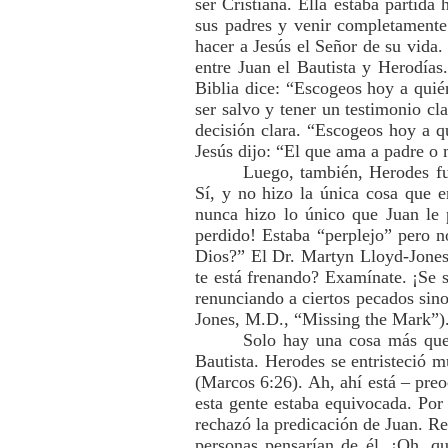
ser Cristiana. Ella estaba partida
sus padres y venir completamente
hacer a Jesús el Señor de su vida
entre Juan el Bautista y Herodías
Biblia dice: “Escogeos hoy a quié
ser salvo y tener un testimonio cl
decisión clara. “Escogeos hoy a q
Jesús dijo: “El que ama a padre o
Luego, también, Herodes fu
Sí, y no hizo la única cosa que e
nunca hizo lo único que Juan le p
perdido! Estaba “perplejo” pero 
Dios?” El Dr. Martyn Lloyd-Jones 
te está frenando? Examínate. ¡Se sa
renunciando a ciertos pecados sino
Jones, M.D., “Missing the Mark”)
Solo hay una cosa más que 
Bautista. Herodes se entristeció 
(Marcos 6:26). Ah, ahí está – pre
esta gente estaba equivocada. Por
rechazó la predicación de Juan. Re
personas pensarían de él. ¡Oh, q