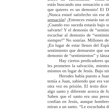
estás buscando una sensación u otr
que quieres es un demonio! El Di
¡Nunca estaré satisfecho sin ese 
sensación
! ¡Entonces estarás tan 
¡Cuando eso suceda estarás bajo u
salvarte! Y el demonio de “sentimi
escuchar al demonio de “sentimie
siempre!” No sonrías. Millones de
¡En lugar de estar llenos del Esp
sentimiento que demuestre que son
demonio de “sentimientos” y lánzat
Hay ciertos predicadores qu
les prometen la salvación, mientr
mismos en lugar de Jesús. Bajo nin
Herodes había puesto a Juan
temía a Juan, sabiendo que era va
otra vez en prisión. El texto dic
algo santo y diferente acerca de 
Saben que el santo era una perso
confían en Jesús, aunque hombre
miran a un santo. “Le escuchaba d