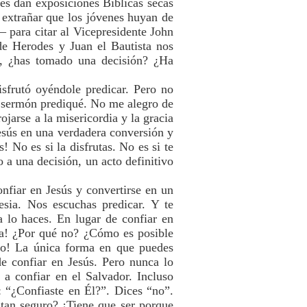
les dan exposiciones Bíblicas secas
 extrañar que los jóvenes huyan de
– para citar al Vicepresidente John
de Herodes y Juan el Bautista nos
to, ¿has tomado una decisión? ¿Ha
sfrutó oyéndole predicar. Pero no
n sermón prediqué. No me alegro de
ojarse a la misericordia y la gracia
esús en una verdadera conversión y
 No es si la disfrutas. No es si te
o a una decisión, un acto definitivo
nfiar en Jesús y convertirse en un
esia. Nos escuchas predicar. Y te
a lo haces. En lugar de confiar en
ca! ¿Por qué no? ¿Cómo es posible
do! La única forma en que puedes
e confiar en Jesús. Pero nunca lo
a confiar en el Salvador. Incluso
: “¿Confiaste en Él?”. Dices “no”.
 tan seguro? ¡Tiene que ser porque