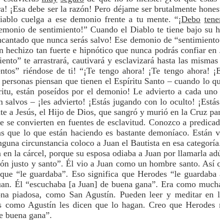
a! ¡Esa debe ser la razón! Pero déjame ser brutalmente hones
ablo cuelga a ese demonio frente a tu mente. “¡
Debo
tene
demonio de sentimiento!” Cuando el Diablo te tiene bajo su he
encantado que nunca serás salvo! Ese demonio de “sentimiento”
n hechizo tan fuerte e hipnótico que nunca podrás confiar en 
ento” te arrastrará, cautivará y esclavizará hasta las mismas
ntos” riéndose de ti! “¡Te tengo ahora! ¡Te tengo ahora! ¡E
 personas piensan que tienen el Espíritu Santo – cuando lo q
íritu, están poseídos por el demonio! Le advierto a cada un
 salvos – ¡les advierto! ¡Estás jugando con lo oculto! ¡Está
e a Jesús, el Hijo de Dios, que sangró y murió en la Cruz par
e se convierten en fuentes de esclavitud. Conozco a predicad
as que lo que están haciendo es bastante demoníaco. Están v
guna circunstancia coloco a Juan el Bautista en esa categoría
 en la cárcel, porque su esposa odiaba a Juan por llamarla ad
rón justo y santo”. Él vio a Juan como un hombre santo. Así 
e que “le guardaba”. Eso significa que Herodes “le guardaba
Juan. Él “escuchaba [a Juan] de buena gana”. Era como much
na piadosa, como San Agustín. Pueden leer y meditar en l
s como Agustín les dicen que lo hagan. Creo que Herodes 
e buena gana”.