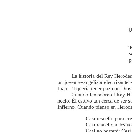
U
“
s
p
La historia del Rey Herodes 
un joven evangelista electrizante
Juan. Él quería tener paz con Dios.
Cuando leo sobre el Rey He
necio. Él estuvo tan cerca de ser s
Infierno. Cuando pienso en Herodes
Casi resuelto para cre
Casi resuelto a Jesús 
Casi no bastará; Casi 