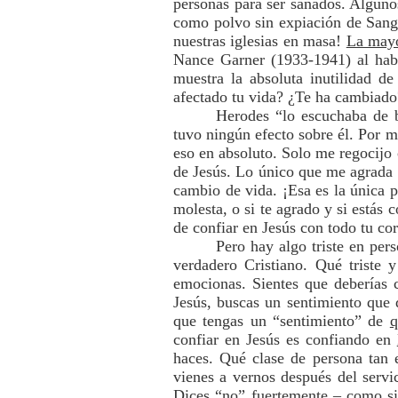
personas para ser sanados. Algunos
como polvo sin expiación de Sangr
nuestras iglesias en masa!
La mayo
Nance Garner (1933-1941) al habl
muestra la absoluta inutilidad d
afectado tu vida? ¿Te ha cambiado
Herodes “lo escuchaba de b
tuvo ningún efecto sobre él. Por 
eso en absoluto. Solo me regocijo c
de Jesús. Lo único que me agrada 
cambio de vida. ¡Esa es la única p
molesta, o si te agrado y si estás 
de confiar en Jesús con todo tu co
Pero hay algo triste en per
verdadero Cristiano. Qué triste 
emocionas. Sientes que deberías c
Jesús, buscas un sentimiento que
que tengas un “sentimiento” de
q
confiar en Jesús es confiando en
haces. Qué clase de persona tan 
vienes a vernos después del servi
Dices “no” fuertemente – como si