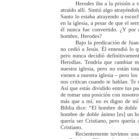
Herodes iba a la prisión a 
atraído allí. Sintió algo atrayéndo
Santo lo estaba atrayendo a escuc
en la iglesia, a pesar de que el se
él nunca fue convertido. ¿Y por
hombre, Herodes?
Bajo la predicación de Juan
no cedió a Jesús. Él entendió lo 
pero nunca decidió definitivamen
Herodías. Tendría que cambiar mu
nuestra iglesia, pero no están t
vienen a nuestra iglesia – pero los
nos critican cuando te hablan. Te 
Así que estás dividido entre tus p
de tomar una posición con nosotros
más que a mí, no es digno de mí”
Biblia dice: “El hombre de doble 
hombre de doble ánimo [es] un ho
quería ser Cristiano, pero quería
Cristiano.
Recientemente tuvimos una j