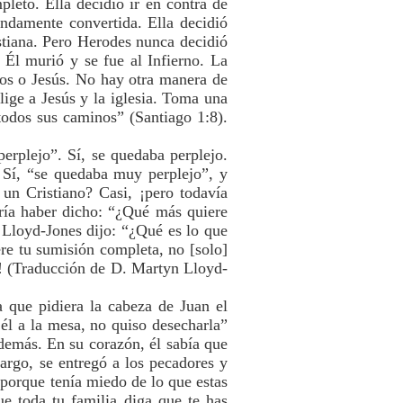
pleto. Ella decidió ir en contra de
ndamente convertida. Ella decidió
stiana. Pero Herodes nunca decidió
 Él murió y se fue al Infierno. La
dos o Jesús. No hay otra manera de
lige a Jesús y la iglesia. Toma una
todos sus caminos” (Santiago 1:8).
rplejo”. Sí, se quedaba perplejo.
. Sí, “se quedaba muy perplejo”, y
 un Cristiano? Casi, ¡pero todavía
ría haber dicho: “¿Qué más quiere
 Lloyd-Jones dijo: “¿Qué es lo que
iere tu sumisión completa, no [solo]
ús! (Traducción de D. Martyn Lloyd-
a que pidiera la cabeza de Juan el
él a la mesa, no quiso desecharla”
demás. En su corazón, él sabía que
argo, se entregó a los pecadores y
 porque tenía miedo de lo que estas
e toda tu familia diga que te has