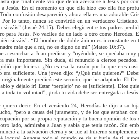
 hasta que finalmente vio que debía acercarse a Jesús por com
 a Jesús. En el momento en que ella hizo eso ella fue profu
. Toda confusión desapareció y ahora ella es una adorable Cri
. Por lo tanto, nunca se convirtió en un verdadero Cristiano.
n sirváis” (Josué 24:15). Debes elegir entre tus padres perdi
aro para Jesús. No vaciles de un lado a otro como Herodes. E
uién sirváis”. “El hombre de doble ánimo es inconstante en 
 madre más que a mí, no es digno de mí” (Mateo 10:37).
e a escuchar a Juan predicar y “oyéndole, se quedaba muy pe
ra más importante. Sin duda, él renunció a ciertos pecados
idió que hiciera. ¿No es esa la razón por la que eres casi
no era suficiente. Una joven dijo: “¿Qué más quieren?” Debe
originalmente predicó este sermón, que he adaptado. El Dr.
bio y déjalo ir! Estar ‘perplejo’ no es [suficiente]. Dios qu
 a toda tu voluntad”, ¡toda tu vida debe ser entregada a Jes
.
quiero decir. En el versículo 24, Herodías le dijo a su hij
mucho, “pero a causa del juramento, y de los que estaban con 
ocupación por su propia reputación y la buena opinión de los 
 otro lado, admiraba a Juan y sabía que tenía razón. Sin emb
nunció a la salvación eterna y se fue al Infierno simplemente
ué locura! Aunque todo el mundo se ría y burle de ti, aunqu