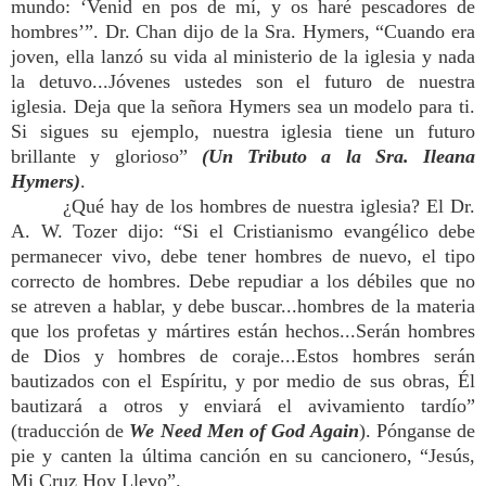
mundo: ‘Venid en pos de mí, y os haré pescadores de
hombres’”. Dr. Chan dijo de la Sra. Hymers, “Cuando era
joven, ella lanzó su vida al ministerio de la iglesia y nada
la detuvo...Jóvenes ustedes son el futuro de nuestra
iglesia. Deja que la señora Hymers sea un modelo para ti.
Si sigues su ejemplo, nuestra iglesia tiene un futuro
brillante y glorioso”
(Un Tributo a la Sra. Ileana
Hymers)
.
¿Qué hay de los hombres de nuestra iglesia? El Dr.
A. W. Tozer dijo: “Si el Cristianismo evangélico debe
permanecer vivo, debe tener hombres de nuevo, el tipo
correcto de hombres. Debe repudiar a los débiles que no
se atreven a hablar, y debe buscar...hombres de la materia
que los profetas y mártires están hechos...Serán hombres
de Dios y hombres de coraje...Estos hombres serán
bautizados con el Espíritu, y por medio de sus obras, Él
bautizará a otros y enviará el avivamiento tardío”
(traducción de
We Need Men of God Again
). Pónganse de
pie y canten la última canción en su cancionero, “Jesús,
Mi Cruz Hoy Llevo”.