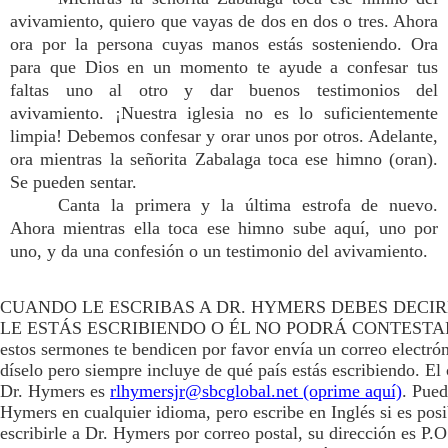
avivamiento, quiero que vayas de dos en dos o tres. Ahora
ora por la persona cuyas manos estás sosteniendo. Ora
para que Dios en un momento te ayude a confesar tus
faltas uno al otro y dar buenos testimonios del
avivamiento. ¡Nuestra iglesia no es lo suficientemente
limpia! Debemos confesar y orar unos por otros. Adelante,
ora mientras la señorita Zabalaga toca ese himno (oran).
Se pueden sentar.
Canta la primera y la última estrofa de nuevo.
Ahora mientras ella toca ese himno sube aquí, uno por
uno, y da una confesión o un testimonio del avivamiento.
CUANDO LE ESCRIBAS A DR. HYMERS DEBES DECIR
LE ESTÁS ESCRIBIENDO O ÉL NO PODRÁ CONTESTAR
estos sermones te bendicen por favor envía un correo electró
díselo pero siempre incluye de qué país estás escribiendo. El 
Dr. Hymers es
rlhymersjr@sbcglobal.net (oprime aquí)
. Pued
Hymers en cualquier idioma, pero escribe en Inglés si es posi
escribirle a Dr. Hymers por correo postal, su dirección es P