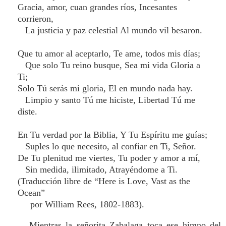
Gracia, amor, cuan grandes ríos, Incesantes
corrieron,
La justicia y paz celestial Al mundo vil besaron.
Que tu amor al aceptarlo, Te ame, todos mis días;
Que solo Tu reino busque, Sea mi vida Gloria a
Ti;
Solo Tú serás mi gloria, El en mundo nada hay.
Limpio y santo Tú me hiciste, Libertad Tú me
diste.
En Tu verdad por la Biblia, Y Tu Espíritu me guías;
Suples lo que necesito, al confiar en Ti, Señor.
De Tu plenitud me viertes, Tu poder y amor a mí,
Sin medida, ilimitado, Atrayéndome a Ti.
(Traducción libre de “Here is Love, Vast as the
Ocean”
por William Rees, 1802-1883).
Mientras la señorita Zabalaga toca ese himno del