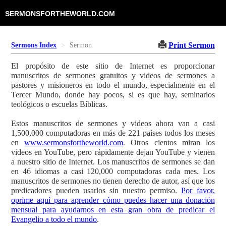
SERMONSFORTHEWORLD.COM
Print Sermon
Sermons Index
Sermon
El propósito de este sitio de Internet es proporcionar
manuscritos de sermones gratuitos y videos de sermones a
pastores y misioneros en todo el mundo, especialmente en el
Tercer Mundo, donde hay pocos, si es que hay, seminarios
teológicos o escuelas Bíblicas.
Estos manuscritos de sermones y videos ahora van a casi
1,500,000 computadoras en más de 221 países todos los meses
en
www.sermonsfortheworld.com
. Otros cientos miran los
videos en YouTube, pero rápidamente dejan YouTube y vienen
a nuestro sitio de Internet. Los manuscritos de sermones se dan
en 46 idiomas a casi 120,000 computadoras cada mes. Los
manuscritos de sermones no tienen derecho de autor, así que los
predicadores pueden usarlos sin nuestro permiso.
Por favor,
oprime aquí para aprender cómo puedes hacer una donación
mensual para ayudarnos en esta gran obra de predicar el
Evangelio a todo el mundo
.