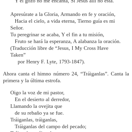
Y el gozo no me encanta, Si Jesús allí no está.
Apresúrate a la Gloria, Armando en fe y oración,
Hacia el cielo, a vida eterna, Tierno guía es mi
Señor.
Tu peregrinar se acaba, Y el fin a tu misión,
Fruto se hará la esperanza, A alabanza la oración.
(Traducción libre de “Jesus, I My Cross Have
Taken”
por Henry F. Lyte, 1793-1847).
Ahora canta el himno número 24, “Tráiganlas”. Canta la
primera y la última estrofa.
Oigo la voz de mi pastor,
En el desierto al derredor,
Llamando la ovejita que
de su rebaño ya se fue.
Tráiganlas, tráiganlas,
Tráiganlas del campo del pecado;