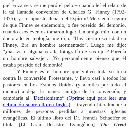
piel erizarse y se me paró el pelo – cuando leí el relato de
la tal llamada conversión de Charles G. Finney (1792-
1875), y su supuesto llenar del Espíritu! Me siento seguro
de que Finney se endemonió, o fue poseído del demonio,
cuando esos eventos tomaron lugar. Un amigo mío, con un
doctorado en teología, me dijo: “Hay cierta oscuridad en
Finney. Era un hombre atormentado”. Luego me dijo:
“¿has visto alguna vez la fotografía de sus ojos? Parecía
un hombre salvaje”. ¡Yo personalmente pienso que él
estaba poseído del demonio!
Y Finney es el hombre que volteó toda su furia
contra la conversión Protestante, y llevó casi a todos los
pastores en Los Estados Unidos (y a miles por todo el
mundo) a dejar la manera antigua de la conversión, y
cambiarla al
“Decisionismo” (Oprime aquí para leer una
definición sobre ello en Inglès)
– trayendo literalmente a
millones de personas perdidas a nuestras iglesias
evangélicas. El último libro del Dr. Francis Schaeffer se
titula [El Gran Desastre Evangélico]
The Great