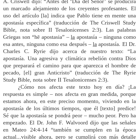
A. Criswell dijo: “Antes del ‘Día del Señor’ se producirá
un marcado alejamiento de los creyentes profesantes. El
uso del artículo [la] indica que Pablo tiene en mente una
apostasía específica” (traducción de The Criswell Study
Bible, nota sobre II Tesalonicenses 2:3). Las palabras
Griegas son “hē apostasia” –
la
apostasía – ninguna como
esa antes, ninguna como esa después –
la
apostasía. El Dr.
Charles C. Ryrie dijo acerca de nuestro texto: “La
apostasía. Una agresiva y climática rebelión contra Dios
que preparará el camino para que aparezca el hombre de
pecado, [el] gran Anticristo” (traducción de The Ryrie
Study Bible, nota sobre II Tesalonicenses 2:3).
¿Cómo nos afecta este texto hoy en día? ¡La
respuesta es simple – nos afecta en gran medida, porque
estamos ahora, en este preciso momento, viviendo en la
apostasía de los últimos tiempos, que él [texto] predice!
Sé que la apostasía se pondrá peor – mucho peor. Pero ha
empezado. El Dr. John F. Walvoord dijo que las señales
en Mateo 24:4-14 “también se cumplen en la época
actual...visible ahora, pero se cumplirá con más detalle