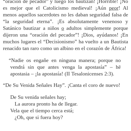
“oración de pecador” y luego los bautizan! ¡Horrible! ¡No
es mejor que el Catolicismo medieval! ¡Aún
peor
! Al
menos aquellos sacerdotes no les daban seguridad falsa de
“la seguridad eterna”. ¡Es absolutamente venenoso y
Satánico bautizar a niños
o
adultos simplemente porque
dijeron una “oración del pecador”! ¡Dios, ayúdanos! ¡En
muchos lugares el “Decisionismo” ha vuelto a un Bautista
renacido tan raro como un albino en el corazón de África!
“Nadie os engañe en ninguna manera; porque no
vendrá sin que antes venga la apostasía” – hē
apostasia – ¡la apostasía! (II Tesalonicenses 2:3).
“De Su Venida Señales Hay”. ¡Canta el coro de nuevo!
De Su venida señales hay;
La aurora pronto ha de llegar.
Vela que el tiempo cerca está;
¿Oh, que si fuera hoy?