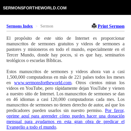
SERMONSFORTHEWORLD.COM
Print Sermon
Sermons Index
Sermon
El propósito de este sitio de Internet es proporcionar
manuscritos de sermones gratuitos y videos de sermones a
pastores y misioneros en todo el mundo, especialmente en el
Tercer Mundo, donde hay pocos, si es que hay, seminarios
teológicos o escuelas Bíblicas.
Estos manuscritos de sermones y videos ahora van a casi
1,500,000 computadoras en más de 221 países todos los meses
en
www.sermonsfortheworld.com
. Otros cientos miran los
videos en YouTube, pero rápidamente dejan YouTube y vienen
a nuestro sitio de Internet. Los manuscritos de sermones se dan
en 46 idiomas a casi 120,000 computadoras cada mes. Los
manuscritos de sermones no tienen derecho de autor, así que los
predicadores pueden usarlos sin nuestro permiso.
Por favor,
oprime aquí para aprender cómo puedes hacer una donación
mensual para ayudarnos en esta gran obra de predicar el
Evangelio a todo el mundo
.