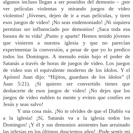
algunos incluso llegan a ser poseídos del demonio – ¡por
ver películas violentas y mirando juegos de video
violentos! ¡Jóvenes, dejen de ir a esas películas, y tiren
esos juegos de video! ¡No seas endemoniado! ¡Ni siquiera
permitas ser influenciado por demonios! ¡Saca toda esa
basura de tu vida! ¡Punto y aparte! Hemos tenido jóvenes
que vinieron a nuestra iglesia y que no parecían
experimentar la conversión, a pesar de que yo lo predico
todos los Domingos. A menudo están bajo el poder de
Satanás a través de horas de juegos de video. Los juegos
de video son el equivalente moderno de los ídolos. Y el
Apóstol Juan dijo: “Hijitos, guardaos de los ídolos” (I
Juan 5:21). ¡Si quieres ser convertido tienes que
deshacerte de esos juegos de video! ¡No dejes que los
juegos de video nublen tu mente y eviten que confíes en
Jesús y seas salvo!
Y una cosa más. ¡No te olvides de que el Diablo va
a la iglesia! ¡Sí, Satanás va a la iglesia todos los
Domingos! ¡Y él y sus demonios asistentes han arruinado
las iglesias en los últimos doscientos años! ¡Pude sentir mi