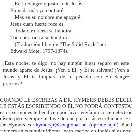
En la Sangre y justicia de Jesús;
En nada más yo confiaré,
Mas en su nombre me apoyaré.
Jesús cuan fuerte roca es,
Toda otra tierra se hundirá,
Toda otra tierra se hundirá.
(Traducción libre de “The Solid Rock” por
Edward Mote, 1797-1874).
¡Esta noche, te digo, no hay ningún lugar seguro en este
mundo aparte de Jesús! ¡Ven a Él, y Él te salvará! ¡Ven a
Jesús y Él te limpiará de tu pecado con Su Sangre
preciosa!
CUANDO LE ESCRIBAS A DR. HYMERS DEBES DECIR
LE ESTÁS ESCRIBIENDO O ÉL NO PODRÁ CONTESTAR
estos sermones te bendicen por favor envía un correo electró
díselo pero siempre incluye de qué país estás escribiendo. El 
Dr. Hymers es
rlhymersjr@sbcglobal.net (oprime aquí)
. Pued
Hymers en cualquier idioma, pero escribe en Inglés si es posi