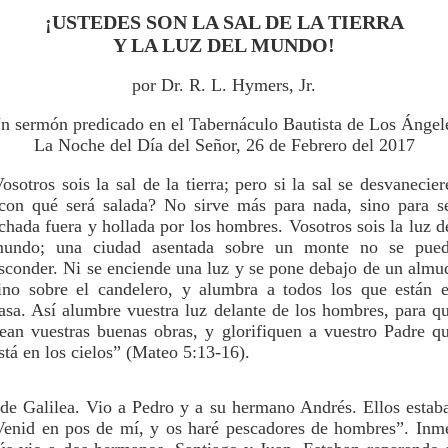
¡USTEDES SON LA SAL DE LA TIERRA
Y LA LUZ DEL MUNDO!
por Dr. R. L. Hymers, Jr.
n sermón predicado en el Tabernáculo Bautista de Los Ángel
La Noche del Día del Señor, 26 de Febrero del 2017
osotros sois la sal de la tierra; pero si la sal se desvanecier
con qué será salada? No sirve más para nada, sino para s
chada fuera y hollada por los hombres. Vosotros sois la luz d
undo; una ciudad asentada sobre un monte no se pue
sconder. Ni se enciende una luz y se pone debajo de un almu
ino sobre el candelero, y alumbra a todos los que están 
asa. Así alumbre vuestra luz delante de los hombres, para q
ean vuestras buenas obras, y glorifiquen a vuestro Padre q
stá en los cielos” (Mateo 5:13-16).
de Galilea. Vio a Pedro y a su hermano Andrés. Ellos estab
“Venid en pos de mí, y os haré pescadores de hombres”. Inm