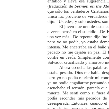
enfático y lleva esa sugerencia.
(traducción de
Sermon on the Mo
que sólo los verdaderos Cristiano
única luz proviene de verdaderos 
dijo: “Ustedes, y solo ustedes, so
El joven que uno de ustedes 
a veces pensé en el suicidio...Dr
una vez más...De repente dije ‘no’
pero yo no podía, yo estaba dema
intensa. Me encerraba en el baño y
pecado no me dejaba en paz. El D
confié en Jesús. Simplemente conf
Salvador crucificado y amoroso me 
Ahora escucha las palabras 
estaba pesado. Dios me había des
pero yo no podía reprimir mi conc
ya no podía engañarme pensando q
escuchaba el sermón, parecía que 
muerte. Me sentí como si fuera d
podía esconder mis pecados de 
desesperada. Entonces, cuando el 
en mi lugar, para pagar por mis p