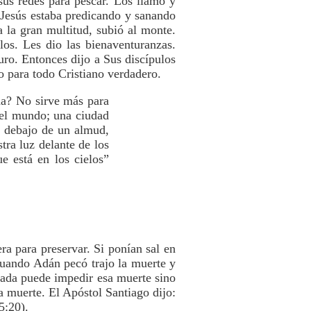
sus redes para pescar. Los llamó y
 Jesús estaba predicando y sanando
 la gran multitud, subió al monte.
os. Les dio las bienaventuranzas.
uro. Entonces dijo a Sus discípulos
to para todo Cristiano verdadero.
ada? No sirve más para
 del mundo; una ciudad
e debajo de un almud,
tra luz delante de los
e está en los cielos”
era para preservar. Si ponían sal en
Cuando Adán pecó trajo la muerte y
ada puede impedir esa muerte sino
la muerte. El Apóstol Santiago dijo:
5:20).