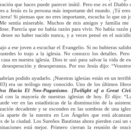
ación que haces puede parecer inútil. Pero ese es el Diablo 
es a Jesús es la persona más importante del mundo. ¡Tú eres l
ierra! Si piensas que no eres importante, escucha lo que un j
.Me sentía miserable. Muchos de mis amigos y familia m
ose. Parecía que no había razón para vivir. No había razón 
 desee no haber nacido nunca, y a veces pensé en el suicidi
rajo a ese joven a escuchar el Evangelio. Si no hubieras salid
stedes lo trajo a la iglesia. No conozco los detalles. Pero
casa en nuestra iglesia. Dios te usó para salvar la vida de e
desesperación y desesperanza. Por eso Jesús dijo: “Vosotros s
habrían podido ayudarlo. ¡Nuestras iglesias están en un terribl
03) era un teólogo muy conocido. Uno de los últimos libro
riva Hacia El Neo-Paganismo
.
[Twilight of a Great Civ
 con la mayoría de nuestras iglesias de hoy. Él dijo: “La
de ver en las estadísticas de la disminución de la asistenci
ización decadente y se esconden en las sombras de una iglesi
sia aparte de la nuestra en Los Ángeles que está alcanzan
es de la ciudad. Los Sureños Bautistas ahora pierden casi un
naciones está mejor. Primero cierran la reunión de oraci