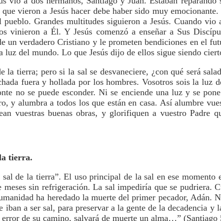
ús vio a dos hermanos, Santiago y Juan. Estaban reparando 
Lo que vieron a Jesús hacer debe haber sido muy emocionante.
l pueblo. Grandes multitudes siguieron a Jesús. Cuando vio a
os vinieron a Él. Y Jesús comenzó a enseñar a Sus Discípul
de un verdadero Cristiano y le prometen bendiciones en el fut
y la luz del mundo. Lo que Jesús dijo de ellos sigue siendo cier
de la tierra; pero si la sal se desvaneciere, ¿con qué será sal
chada fuera y hollada por los hombres. Vosotros sois la luz
nte no se puede esconder. Ni se enciende una luz y se pon
ro, y alumbra a todos los que están en casa. Así alumbre vues
an vuestras buenas obras, y glorifiquen a vuestro Padre qu
la tierra.
a sal de la tierra”. El uso principal de la sal en ese momento 
e meses sin refrigeración. La sal impediría que se pudriera. 
humanidad ha heredado la muerte del primer pecador, Adán. N
e iban a ser sal, para preservar a la gente de la decadencia y 
l error de su camino, salvará de muerte un alma…” (Santiago 