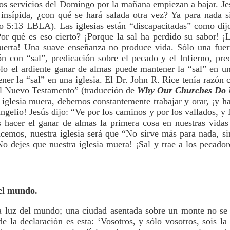
s servicios del Domingo por la mañana empiezan a bajar. Jesús
to insípida, ¿con qué se hará salada otra vez? Ya para nada s
o 5:13 LBLA). Las iglesias están “discapacitadas” como dij
Por qué es eso cierto? ¡Porque la sal ha perdido su sabor! ¡
muerta! Una suave enseñanza no produce vida. Sólo una fuert
n con “sal”, predicación sobre el pecado y el Infierno, pre
lo el ardiente ganar de almas puede mantener la “sal” en un
ner la “sal” en una iglesia. El Dr. John R. Rice tenía razón c
el Nuevo Testamento” (traducción de
Why Our Churches Do N
iglesia muera, debemos constantemente trabajar y orar, ¡y hac
gelio! Jesús dijo: “Ve por los caminos y por los vallados, y f
hacer el ganar de almas la primera cosa en nuestras vidas o
acemos, nuestra iglesia será que “No sirve más para nada, si
o dejes que nuestra iglesia muera! ¡Sal y trae a los pecador
del mundo.
 la luz del mundo; una ciudad asentada sobre un monte no se
e la declaración es esta: ‘Vosotros, y sólo vosotros, sois la