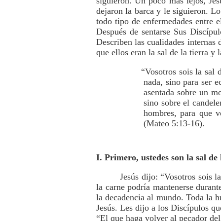
siguieron. Un poco más lejos, Jes
dejaron la barca y le siguieron. 
todo tipo de enfermedades entre e
Después de sentarse Sus Discípul
Describen las cualidades internas 
que ellos eran la sal de la tierra 
“Vosotros sois la sal 
nada, sino para ser e
asentada sobre un mo
sino sobre el candele
hombres, para que ve
(Mateo 5:13-16).
I. Primero, ustedes son la sal de 
Jesús dijo: “Vosotros sois l
la carne podría mantenerse durant
la decadencia al mundo. Toda la 
Jesús. Les dijo a los Discípulos qu
“El que haga volver al pecador de