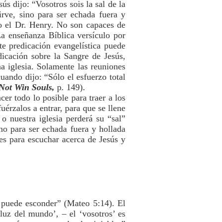
 dijo: “Vosotros sois la sal de la
irve, sino para ser echada fuera y
o el Dr. Henry. No son capaces de
La enseñanza Bíblica versículo por
e predicación evangelística puede
dicación sobre la Sangre de Jesús,
a iglesia. Solamente las reuniones
uando dijo: “Sólo el esfuerzo total
ot Win Souls,
p. 149).
er todo lo posible para traer a los
uérzalos a entrar, para que se llene
 nuestra iglesia perderá su “sal”
no para ser echada fuera y hollada
es para escuchar acerca de Jesús y
 puede esconder” (Mateo 5:14). El
 luz del mundo’, – el ‘vosotros’ es