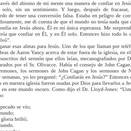
avés del abismo de mi mente una manera de confiar en Jesús
solo, sin un sentimiento. Y luego, después de fracasar, 
o de tener una conversión falsa. Estaba en peligro de conv
dosamente, me di cuenta de que el mundo no tenía nada que
onfía en Jesús ahora. Él es mi única esperanza. Me sorprend
ería que confiar en Él, y en Él solo. Entonces hizo todo lo
lvó”.
anar esas almas para Jesús. Uno de los que llaman por teléf
bras de Aaron Yancy acerca de estar fuera de la iglesia, en e
uscritos del sermón que ellos leían, mecanografiados por D
arados por el Sr. Olivacce. Había el consejo de John Cagan.
sermones, los sermones de John Cagan y los sermones de
r semanas, yo les pregunté: “¿Confiarás en Jesús?” Entonces e
 en nuestra iglesia fueron usadas por Dios para llevarlos a J
s en este mundo oscuro. Como dijo el Dr. Lloyd-Jones: “Usted
o:
pecado se vio;
 mundo;
gloria brilló;
 mundo.