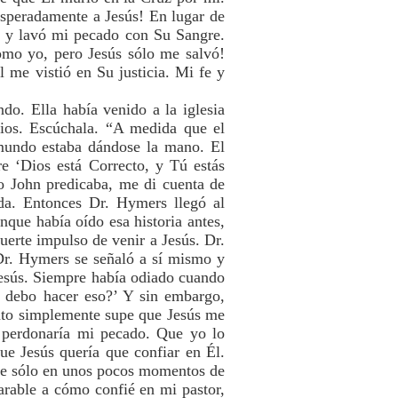
esperadamente a Jesús! En lugar de
, y lavó mi pecado con Su Sangre.
omo yo, pero Jesús sólo me salvó!
 me vistió en Su justicia. Mi fe y
do. Ella había venido a la iglesia
Dios. Escúchala. “A medida que el
 mundo estaba dándose la mano. El
e ‘Dios está Correcto, y Tú estás
o John predicaba, me di cuenta de
da. Entonces Dr. Hymers llegó al
que había oído esa historia antes,
erte impulso de venir a Jesús. Dr.
Dr. Hymers se señaló a sí mismo y
 Jesús. Siempre había odiado cuando
e debo hacer eso?’ Y sin embargo,
nto simplemente supe que Jesús me
 perdonaría mi pecado. Que yo lo
e Jesús quería que confiar en Él.
fue sólo en unos pocos momentos de
rable a cómo confié en mi pastor,