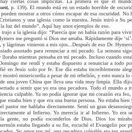
..hay ciertas cosas implícitas. La primera es que el mund
unt,
p. 139). El mundo está en un estado horrible de oscurid
s pueden mostrar a otros cómo escapar de esa oscuridad. No
Cristianos y una iglesia como la nuestra. Jesús miró a Su p
n la luz del mundo”. Aquí hay unos ejemplos de eso.
trajo a la iglesia dijo: “Parecía que no había razón para vivi
. Hymers me preguntó si Dios me amaba. Rápidamente dije ‘s
, y lágrimas vinieron a mis ojos...Después de eso Dr. Hymers
siado asustado para renunciar a mi pecado. La semana sig
 lloraba mientras pensaba en mi pecado. Incluso cuando estab
omingo me rendí y estaba dispuesto a renunciar a todo po
ié en Jesús solo por fe. Ese día estaba increíblemente ale
mostró misericordia a pesar de mi rebelión, y esto nunca lo 
de una joven China que lleva una vida muy limpia. Ella dijo:
pertado a sentir que yo era una pecadora. Todo el mundo a m
iencia culpable. Ya no podía ignorar que mi corazón era feo,
ue estaba bien y que era una buena persona. No estaba bien 
el pastor me hablaba directamente. Sentí un gran desasosie
irectamente al Infierno. Yo merecía ir al Infierno. Yo era
la gente, no podía esconderlos de Dios. Dios los miraba
sermón estaba llegando a su fin, escuché el Evangelio por p
ecados. Su amor por mí, una pecadora culpable era tan gran