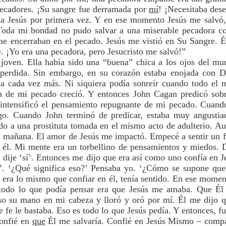
pecadores. ¡Su sangre fue derramada por
mí
! ¡Necesitaba des
ia Jesús por primera vez. Y en ese momento Jesús me salvó
Toda mi bondad no pudo salvar a una miserable pecadora c
me encerraban en el pecado. Jesús me vistió en Su Sangre. Él
. ¡Yo era una pecadora, pero Jesucristo me salvó!”
joven. Ella había sido una “buena” chica a los ojos del mun
 perdida. Sin embargo, en su corazón estaba enojada con 
a cada vez más. Ni siquiera podía sonreír cuando todo el
ón de mi pecado creció. Y entonces John Cagan predicó sobr
intensificó el pensamiento repugnante de mi pecado. Cuand
o. Cuando John terminó de predicar, estaba muy angustia
do a una prostituta tomada en el mismo acto de adulterio. Aun
mañana. El amor de Jesús me impactó. Empecé a sentir un fu
él. Mi mente era un torbellino de pensamientos y miedos. 
e dije ‘sí’. Entonces me dijo que era así como uno confía en
’. ‘¿Qué significa eso?’ Pensaba yo. ‘¿Cómo se supone qu
 era lo mismo que confiar en él, tenía sentido. En ese mome
 todo lo que podía pensar era que Jesús me amaba. Que Él
o su mano en mi cabeza y lloró y oró por mí. Él me dijo qu
e fe le bastaba. Eso es todo lo que Jesús pedía. Y entonces, 
confié en
que
Él me salvaría. Confié en Jesús Mismo – compa