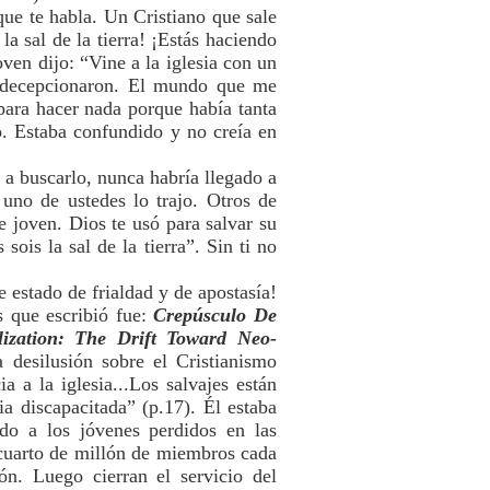
que te habla. Un Cristiano que sale
a sal de la tierra! ¡Estás haciendo
oven dijo: “Vine a la iglesia con un
e decepcionaron. El mundo que me
para hacer nada porque había tanta
o. Estaba confundido y no creía en
o a buscarlo, nunca habría llegado a
 uno de ustedes lo trajo. Otros de
se joven. Dios te usó para salvar su
ois la sal de la tierra”. Sin ti no
e estado de frialdad y de apostasía!
s que escribió fue:
Crepúsculo De
ilization: The Drift Toward Neo-
 desilusión sobre el Cristianismo
a a la iglesia...Los salvajes están
a discapacitada” (p.17). Él estaba
do a los jóvenes perdidos en las
 cuarto de millón de miembros cada
ón. Luego cierran el servicio del