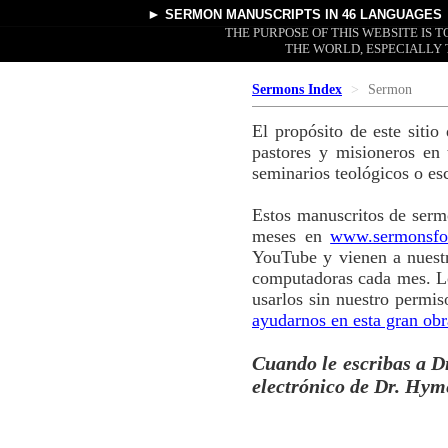
►
SERMON MANUSCRIPTS
IN 46 LANGUAGES
THE PURPOSE OF THIS WEBSITE IS
THE WORLD, ESPECIALLY 
Sermons Index
Sermon
El propósito de este siti
pastores y misioneros en
seminarios teológicos o es
Estos manuscritos de serm
meses en
www.sermonsfo
YouTube y vienen a nuestr
computadoras cada mes. Lo
usarlos sin nuestro permi
ayudarnos en esta gran obr
Cuando le escribas a Dr
electrónico de Dr. Hym