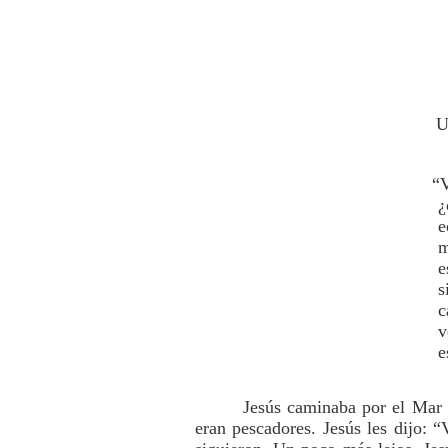
U
“V
¿
e
m
e
s
c
v
e
Jesús caminaba por el Mar 
eran pescadores. Jesús les dijo: 