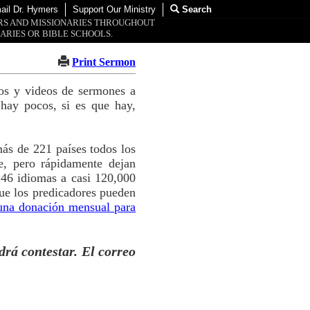
ail Dr. Hymers
Support Our Ministry
Search
ORS AND MISSIONARIES THROUGHOUT
ARIES OR BIBLE SCHOOLS.
Print Sermon
tos y videos de sermones a
hay pocos, si es que hay,
ás de 221 países todos los
e, pero rápidamente dejan
 46 idiomas a casi 120,000
ue los predicadores pueden
una donación mensual para
drá contestar. El correo