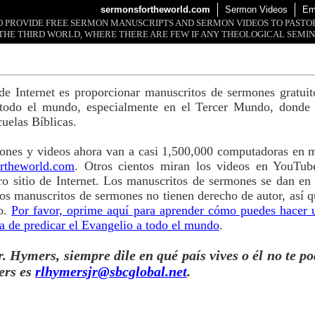
sermonsfortheworld.com
Sermon Videos
Em
 TO PROVIDE FREE SERMON MANUSCRIPTS AND SERMON VIDEOS TO PAST
THE THIRD WORLD, WHERE THERE ARE FEW IF ANY THEOLOGICAL SEMIN
o de Internet es proporcionar manuscritos de sermones gratui
 todo el mundo, especialmente en el Tercer Mundo, donde 
cuelas Bíblicas.
ones y videos ahora van a casi 1,500,000 computadoras en m
rtheworld.com
. Otros cientos miran los videos en YouTub
o sitio de Internet. Los manuscritos de sermones se dan en
s manuscritos de sermones no tienen derecho de autor, así q
so.
Por favor, oprime aquí para aprender cómo puedes hacer 
a de predicar el Evangelio a todo el mundo
.
. Hymers, siempre dile en qué país vives o él no te po
ers es
rlhymersjr@sbcglobal.net
.