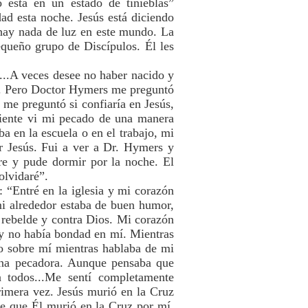
o está en un estado de tinieblas”
ad esta noche. Jesús está diciendo
 hay nada de luz en este mundo. La
equeño grupo de Discípulos. Él les
r...A veces desee no haber nacido y
í’. Pero Doctor Hymers me preguntó
 me preguntó si confiaría en Jesús,
uiente vi mi pecado de una manera
a en la escuela o en el trabajo, mi
r Jesús. Fui a ver a Dr. Hymers y
gre y pude dormir por la noche. El
olvidaré”.
 “Entré en la iglesia y mi corazón
i alrededor estaba de buen humor,
 rebelde y contra Dios. Mi corazón
y no había bondad en mí. Mientras
go sobre mí mientras hablaba de mi
 una pecadora. Aunque pensaba que
 todos...Me sentí completamente
rimera vez. Jesús murió en la Cruz
de que Él murió en la Cruz por mí.