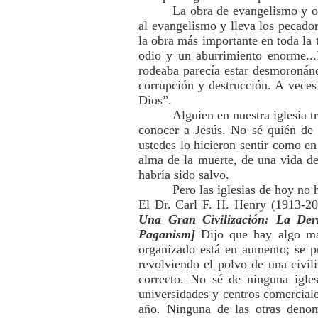
La obra de evangelismo y or
al evangelismo y lleva los pecador
la obra más importante en toda la t
odio y un aburrimiento enorme..
rodeaba parecía estar desmoronánd
corrupción y destrucción. A veces
Dios”.
Alguien en nuestra iglesia t
conocer a Jesús. No sé quién de u
ustedes lo hicieron sentir como en 
alma de la muerte, de una vida de 
habría sido salvo.
Pero las iglesias de hoy no 
El Dr. Carl F. H. Henry (1913-20
Una Gran Civilización: La De
Paganism]
Dijo que hay algo mal
organizado está en aumento; se pue
revolviendo el polvo de una civil
correcto. No sé de ninguna igle
universidades y centros comercial
año. Ninguna de las otras denomi