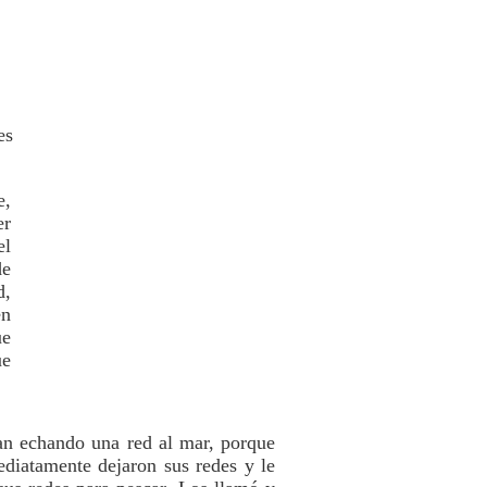
es
e,
er
el
de
d,
en
ue
ue
an echando una red al mar, porque
ediatamente dejaron sus redes y le