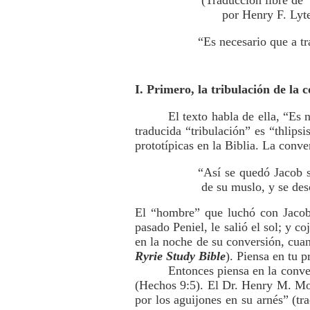
(Traducción libre de
por Henry F. Lyte,
“Es necesario que a t
I. Primero, la tribulación de la 
El texto habla de ella, “Es
traducida “tribulación” es “thlips
prototípicas en la Biblia. La conve
“Así se quedó Jacob s
de su muslo, y se des
El “hombre” que luchó con Jacob 
pasado Peniel, le salió el sol; y c
en la noche de su conversión, cua
Ryrie Study Bible
). Piensa en tu 
Entonces piensa en la conver
(Hechos 9:5). El Dr. Henry M. Mor
por los aguijones en su arnés” (t