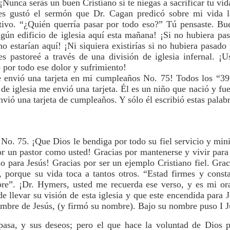
Nunca serás un buen Cristiano si te niegas a sacrificar tu vid
es gustó el sermón que Dr. Cagan predicó sobre mi vida l
ivo. “¿Quién querría pasar por todo eso?” Tú pensaste. Buen
gún edificio de iglesia aquí esta mañana! ¡Si no hubiera pa
no estarían aquí! ¡Ni siquiera existirías si no hubiera pasado
es pastoreé a través de una división de iglesia infernal. ¡Us
o por todo ese dolor y sufrimiento!
e envió una tarjeta en mi cumpleaños No. 75! Todos los “39
de iglesia me envió una tarjeta. Él es un niño que nació y fue 
envió una tarjeta de cumpleaños. Y sólo él escribió estas pala
 75. ¡Que Dios le bendiga por todo su fiel servicio y minis
r un pastor como usted! Gracias por mantenerse y vivir para
o para Jesús! Gracias por ser un ejemplo Cristiano fiel. Grac
, porque su vida toca a tantos otros. “Estad firmes y consta
re”. ¡Dr. Hymers, usted me recuerda ese verso, y es mi ora
 de llevar su visión de esta iglesia y que este encendida para 
ombre de Jesús, (y firmó su nombre). Bajo su nombre puso I J
asa, y sus deseos; pero el que hace la voluntad de Dios 