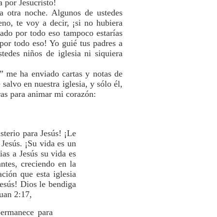
a por Jesucristo!
a otra noche. Algunos de ustedes
o, te voy a decir, ¡si no hubiera
sado por todo eso tampoco estarías
 por todo eso! Yo guié tus padres a
tedes niños de iglesia ni siquiera
” me ha enviado cartas y notas de
salvo en nuestra iglesia, y sólo él,
bras para animar mi corazón:
terio para Jesús! ¡Le
 Jesús. ¡Su vida es un
ias a Jesús su vida es
ntes, creciendo en la
ción que esta iglesia
Jesús! Dios le bendiga
uan 2:17,
permanece para