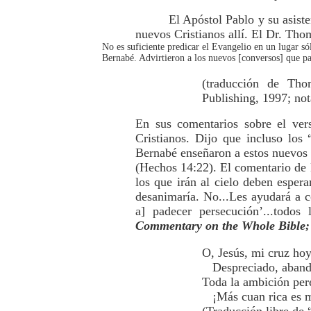
El Apóstol Pablo y su asiste
nuevos Cristianos allí. El Dr. Tho
No es suficiente predicar el Evangelio en un lugar só
Bernabé. Advirtieron a los nuevos [conversos] que par
(traducción de Th
Publishing, 1997; no
En sus comentarios sobre el ver
Cristianos. Dijo que incluso los 
Bernabé enseñaron a estos nuevos 
(Hechos 14:22). El comentario de
los que irán al cielo deben esper
desanimaría. No...Les ayudará a co
a] padecer persecución’...todo
Commentary on the Whole Bible;
O, Jesús, mi cruz hoy
Despreciado, abando
Toda la ambición per
¡Más cuan rica es mi 