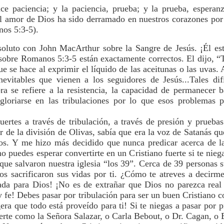
ce paciencia; y la paciencia, prueba; y la prueba, esperan
l amor de Dios ha sido derramado en nuestros corazones por 
os 5:3-5).
oluto con John MacArthur sobre la Sangre de Jesús. ¡Él e
sobre Romanos 5:3-5 están exactamente correctos. El dijo, “T
ue se hace al exprimir el líquido de las aceitunas o las uvas.
evitables que vienen a los seguidores de Jesús...Tales dif
ra se refiere a la resistencia, la capacidad de permanecer 
 gloriarse en las tribulaciones por lo que esos problemas 
uertes a través de tribulación, a través de presión y prueba
r de la división de Olivas, sabía que era la voz de Satanás q
s. Y me hizo más decidido que nunca predicar acerca de la 
mo puedes esperar convertirte en un Cristiano fuerte si te nie
ue salvaron nuestra iglesia “los 39”. Cerca de 39 personas s
Ellos sacrificaron sus vidas por ti. ¿Cómo te atreves a decir
ada para Dios! ¡No es de extrañar que Dios no parezca real 
 y fe! Debes pasar por tribulación para ser un buen Cristiano 
a que todo está proveído para ti! Si te niegas a pasar por pr
uerte como la Señora Salazar, o Carla Bebout, o Dr. Cagan, o