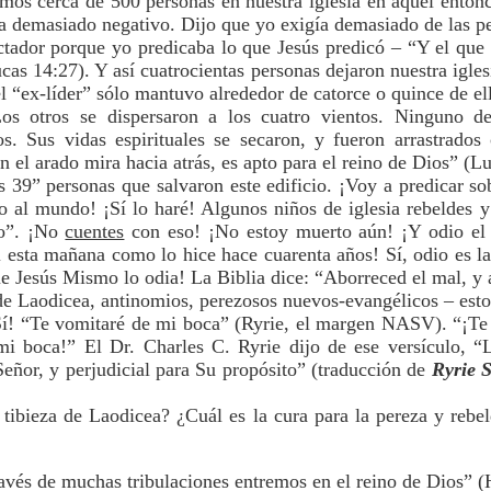
amos cerca de 500 personas en nuestra iglesia en aquel entonc
ra demasiado negativo. Dijo que yo exigía demasiado de las p
tador porque yo predicaba lo que Jesús predicó – “Y el que 
as 14:27). Y así cuatrocientas personas dejaron nuestra igles
l “ex-líder” sólo mantuvo alrededor de catorce o quince de el
 otros se dispersaron a los cuatro vientos. Ninguno de 
s. Sus vidas espirituales se secaron, y fueron arrastrados
l arado mira hacia atrás, es apto para el reino de Dios” (Lu
s 39” personas que salvaron este edificio. ¡Voy a predicar so
vo al mundo! ¡Sí lo haré! Algunos niños de iglesia rebeldes y
ho”. ¡No
cuentes
con eso! ¡No estoy muerto aún! ¡Y odio el 
 esta mañana como lo hice hace cuarenta años! Sí, odio es l
ue Jesús Mismo lo odia! La Biblia dice: “Aborreced el mal, y
 de Laodicea, antinomios, perezosos nuevos-evangélicos – esto
Sí! “Te vomitaré de mi boca” (Ryrie, el margen NASV). “¡Te
mi boca!” El Dr. Charles C. Ryrie dijo de ese versículo, “L
Señor, y perjudicial para Su propósito” (traducción de
Ryrie S
 tibieza de Laodicea? ¿Cuál es la cura para la pereza y rebe
ravés de muchas tribulaciones entremos en el reino de Dios” 