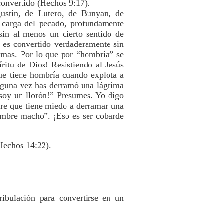
convertido (Hechos 9:17).
gustín, de Lutero, de Bunyan, de
, carga del pecado, profundamente
sin al menos un cierto sentido de
 es convertido verdaderamente sin
imas. Por lo que por “hombría” se
íritu de Dios! Resistiendo al Jesús
ue tiene hombría cuando explota a
Alguna vez has derramó una lágrima
soy un llorón!” Presumes. Yo digo
re que tiene miedo a derramar una
ombre macho”. ¡Eso es ser cobarde
(Hechos 14:22).
ibulación para convertirse en un