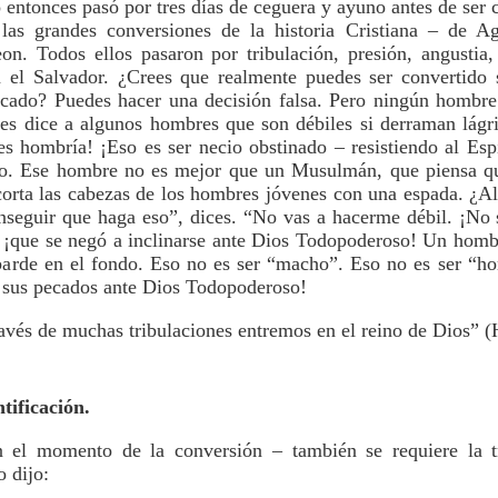
entonces pasó por tres días de ceguera y ayuno antes de ser 
 las grandes conversiones de la historia Cristiana – de A
on. Todos ellos pasaron por tribulación, presión, angustia
n el Salvador. ¿Crees que realmente puedes ser convertido 
pecado? Puedes hacer una decisión falsa. Pero ningún hombre
les dice a algunos hombres que son débiles si derraman lágr
es hombría! ¡Eso es ser necio obstinado – resistiendo al Esp
lo. Ese hombre no es mejor que un Musulmán, que piensa q
corta las cabezas de los hombres jóvenes con una espada. ¿
nseguir que haga eso”, dices. “No vas a hacerme débil. ¡No 
– ¡que se negó a inclinarse ante Dios Todopoderoso! Un homb
barde en el fondo. Eso no es ser “macho”. Eso no es ser “h
r sus pecados ante Dios Todopoderoso!
ravés de muchas tribulaciones entremos en el reino de Dios” 
tificación.
n el momento de la conversión – también se requiere la tr
 dijo: