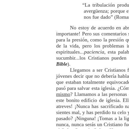
“La tribulación produ
avergüenza; porque e
nos fue dado” (Roman
No estoy de acuerdo en abs
importante! Pero sus comentarios 
para la presión, como la presión q
de la vida, pero los problemas in
espirituales...
paciencia,
esta palab
sucumbir...los Cristianos pueden
Bible
).
Llegamos a ser Cristianos f
jóvenes decir que no debería habla
que estaban totalmente equivocado
pasó para salvar esta iglesia. ¿Có
mismo
? Llamamos a las personas q
este bonito edificio de iglesia. 
atreves! ¡Nunca has sacrificado n
sientes mal, y has perdido tu celo
pasado? ¡Ninguna! ¡Tomas a la liger
nunca, nunca serás un Cristiano f