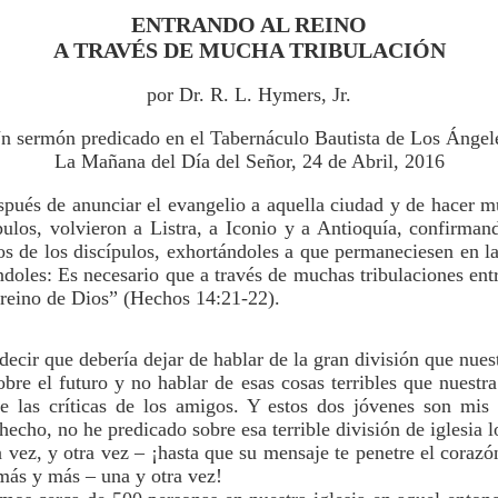
ENTRANDO AL REINO
A TRAVÉS DE MUCHA TRIBULACIÓN
por Dr. R. L. Hymers, Jr.
n sermón predicado en el Tabernáculo Bautista de Los Ángel
La Mañana del Día del Señor, 24 de Abril, 2016
pués de anunciar el evangelio a aquella ciudad y de hacer 
pulos, volvieron a Listra, a Iconio y a Antioquía, confirman
s de los discípulos, exhortándoles a que permaneciesen en la
ndoles: Es necesario que a través de muchas tribulaciones en
 reino de Dios” (Hechos 14:21-22).
ecir que debería dejar de hablar de la gran división que nuest
obre el futuro y no hablar de esas cosas terribles que nuestr
nte las críticas de los amigos. Y estos dos jóvenes son mis
cho, no he predicado sobre esa terrible división de iglesia l
a vez, y otra vez – ¡hasta que su mensaje te penetre el coraz
más y más – una y otra vez!