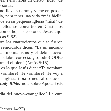
es. Pero había un cierto “líder” de
ersonas.
no lleva su cruz y viene en pos de
ia, para tener una vida “más fácil”.
los en su pequeña iglesia “fácil” de
ellos se convirtió en Cristianos
 como hojas de otoño. Jesús dijo:
cas 9:62).
bre los cuatrocientos que se fueron
 reincididos dicen: “Es un anciano
antinomianismo y el débil nuevo-
a palabra correcta. ¡Lo odio! ODIO
 amad el bien” (Amós 5:15).
 es lo que Jesús dice: “Te vomitaré
 vomitaré! ¡Te vomitaré! ¡Te voy a
a iglesia tibia o neutral o que da
tudy Bible;
nota sobre Apocalipsis
ldía del nuevo-evangélico? La cura
(Hechos 14:22).