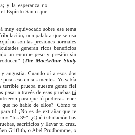
za; y la esperanza no
el Espíritu Santo que
stá muy equivocado sobre ese tema
ribulación, una palabra que se usa
 Aquí no son las presiones normales
icultades generan ricos beneficios
bajo un enorme peso y presión sin
producen” (
The MacArthur Study
s y angustia. Cuando oí a esos dos
ue puso eso en sus mentes. Yo sabía
terrible prueba nuestra gente fiel
gas pasar a través de esas pruebas
tú
ufrieron para que tú pudieras tener
me que no hable de ellos? ¡Cómo te
para ti! ¡No es de extrañar que te
como “los 39”. ¿Qué tribulación has
uebas, sacrificios y llevar tu cruz,
 Ben Griffith, o Abel Prudhomme, o