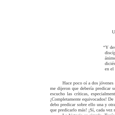
U
“Y des
discí
ánimo
dicié
en el
Hace poco oí a dos jóvenes d
me dijeron que debería predicar s
escucho las críticas, especialme
¡Completamente equivocados! De he
debo predicar sobre ello una y otr
que predicarlo más! ¡Sí, cada vez 