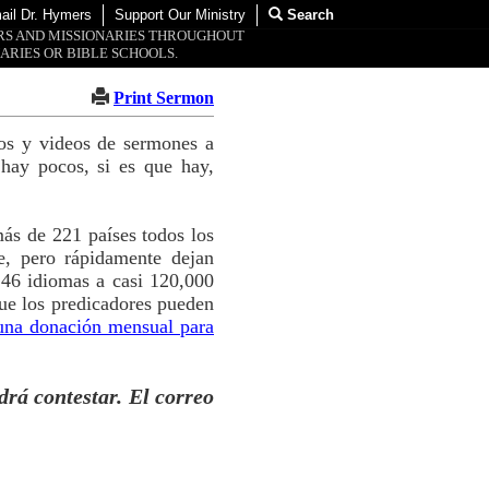
ail Dr. Hymers
Support Our Ministry
Search
ORS AND MISSIONARIES THROUGHOUT
ARIES OR BIBLE SCHOOLS.
Print Sermon
tos y videos de sermones a
hay pocos, si es que hay,
ás de 221 países todos los
e, pero rápidamente dejan
 46 idiomas a casi 120,000
ue los predicadores pueden
una donación mensual para
drá contestar. El correo