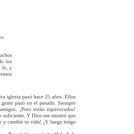
es
muchos
do los
 fe, y
tremos
ra iglesia pasó hace 25 años. Ellos
a gente pasó en el pasado. Siempre
 amigos. ¡Pero están equivocados!
o suficiente. Y Dios me mostró que
ón y cambie tu vida! ¡Y luego tengo