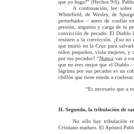
que yo haga?” (Hechos 9:6). Pablo 
A continuación, lee sobre
Whitefield, de Wesley, de Spurge
perturbados – antes de confiar e
presión, angustia y carga de tu 
convicción de pecado. El Diablo 
resisten a la convicción. ¡Eso no 
que murió en la Cruz para salvar
niños pequeños, viola mujeres, y 
por tus pecados? “
Nunca
vas a co
que no eres mejor que el Diablo 
lágrima por sus pecados es un co
chillón que tiene miedo a confesa
“Es necesario que a t
II. Segundo, la tribulación de san
No sólo hay tribulación e
Cristiano maduro. El Apóstol Pablo