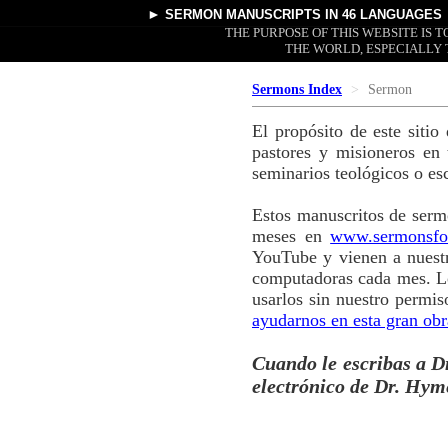
►
SERMON MANUSCRIPTS
IN 46 LANGUAGES
THE PURPOSE OF THIS WEBSITE IS
THE WORLD, ESPECIALLY 
Sermons Index
Sermon
El propósito de este siti
pastores y misioneros en
seminarios teológicos o es
Estos manuscritos de serm
meses en
www.sermonsfo
YouTube y vienen a nuestr
computadoras cada mes. Lo
usarlos sin nuestro permi
ayudarnos en esta gran obr
Cuando le escribas a Dr
electrónico de Dr. Hym