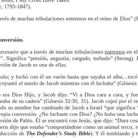
 “Jesus, I My Cross Have Taken”
 1793-1847).
ravés de muchas tribulaciones entremos en el reino de Dios” 
conversión.
 necesario que a través de muchas tribulaciones
entremos
en el
is”. Significa “presión, angustia, cargado, turbado” (Strong).
rsión de Jacob es una de ellas.
olo; y luchó con él un varón hasta que rayaba el alba…tocó e
coyuntó el muslo de Jacob mientras con él luchaba” (Génesis 
era Dios Hijo, y Jacob dijo: “Vi a Dios cara a cara, y fu
ojeaba de su cadera” (Génesis 32:30, 31). Jacob cojeó por el r
ndo su nombre fue cambiado de Jacob a Israel “que significa ‘
propia conversión. ¿No luchaste con Dios? ¿No hubo una lucha
sión de Pablo. Él se encontró con Jesús, que dijo: “Dura cosa
ris dijo que estaba “comportándose como un animal terco, r
raducción de
The Defender’s Study Bible
). Y él temblando y 