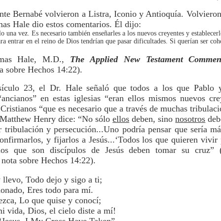
nte Bernabé volvieron a Listra, Iconio y Antioquía. Volvieron
mas Hale dio estos comentarios. Él dijo:
lo una vez. Es necesario también enseñarles a los nuevos creyentes y establecerlo
a entrar en el reino de Dios tendrían que pasar dificultades. Si querían ser coh
omas Hale, M.D.,
The Applied New Testament Comment
ta sobre Hechos 14:22).
sículo 23, el Dr. Hale señaló que todos a los que Pablo
“ancianos” en estas iglesias “eran ellos mismos nuevos cre
Cristianos “que es necesario que a través de muchas tribulaci
 Matthew Henry dice: “No sólo
ellos
deben, sino
nosotros
deb
ar tribulación y persecución...Uno podría pensar que sería má
nfirmarlos, y fijarlos a Jesús...‘Todos los que quieren vivi
s los que son discípulos de Jesús deben tomar su cruz”
nota sobre Hechos 14:22).
 llevo, Todo dejo y sigo a ti;
nado, Eres todo para mí.
ezca, Lo que quise y conocí;
vida, Dios, el cielo diste a mí!