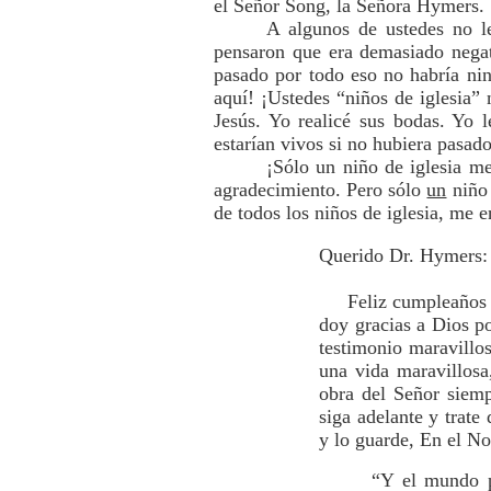
el Señor Song, la Señora Hymers. ¡
A algunos de ustedes no l
pensaron que era demasiado negat
pasado por todo eso no habría nin
aquí! ¡Ustedes “niños de iglesia” 
Jesús. Yo realicé sus bodas. Yo l
estarían vivos si no hubiera pasad
¡Sólo un niño de iglesia m
agradecimiento. Pero sólo
un
niño 
de todos los niños de iglesia, me 
Querido Dr. Hymers:
Feliz cumpleaños No.
doy gracias a Dios po
testimonio maravillos
una vida maravillosa
obra del Señor siemp
siga adelante y trate
y lo guarde, En el N
“Y el mundo p