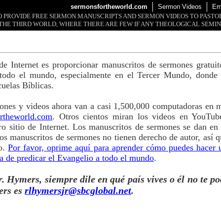
sermonsfortheworld.com
Sermon Videos
Em
 TO PROVIDE FREE SERMON MANUSCRIPTS AND SERMON VIDEOS TO PAST
THE THIRD WORLD, WHERE THERE ARE FEW IF ANY THEOLOGICAL SEMIN
o de Internet es proporcionar manuscritos de sermones gratui
 todo el mundo, especialmente en el Tercer Mundo, donde 
cuelas Bíblicas.
ones y videos ahora van a casi 1,500,000 computadoras en m
rtheworld.com
. Otros cientos miran los videos en YouTub
o sitio de Internet. Los manuscritos de sermones se dan en
s manuscritos de sermones no tienen derecho de autor, así q
so.
Por favor, oprime aquí para aprender cómo puedes hacer 
a de predicar el Evangelio a todo el mundo
.
. Hymers, siempre dile en qué país vives o él no te po
ers es
rlhymersjr@sbcglobal.net
.