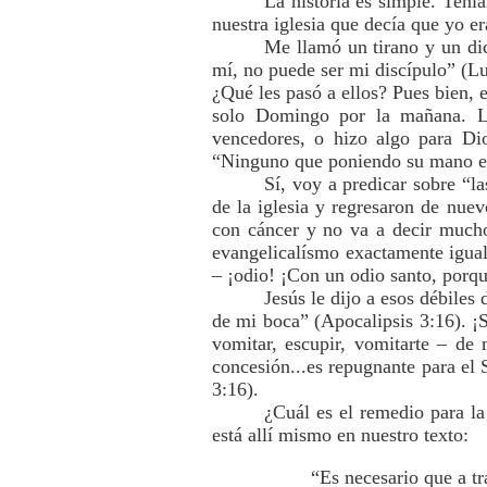
La historia es simple. Tení
nuestra iglesia que decía que yo e
Me llamó un tirano y un dic
mí, no puede ser mi discípulo” (Luc
¿Qué les pasó a ellos? Pues bien, e
solo Domingo por la mañana. Los
vencedores, o hizo algo para Dio
“Ninguno que poniendo su mano en e
Sí, voy a predicar sobre “la
de la iglesia y regresaron de nue
con cáncer y no va a decir muc
evangelicalísmo exactamente igual
– ¡odio! ¡Con un odio santo, porq
Jesús le dijo a esos débiles
de mi boca” (Apocalipsis 3:16). ¡
vomitar, escupir, vomitarte – de 
concesión...es repugnante para el 
3:16).
¿Cuál es el remedio para la
está allí mismo en nuestro texto:
“Es necesario que a t