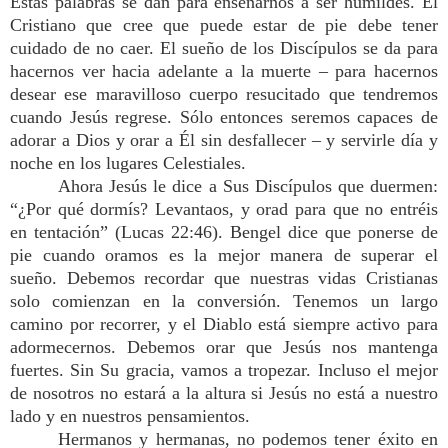
Estas palabras se dan para enseñarnos a ser humildes. El
Cristiano que cree que puede estar de pie debe tener
cuidado de no caer. El sueño de los Discípulos se da para
hacernos ver hacia adelante a la muerte – para hacernos
desear ese maravilloso cuerpo resucitado que tendremos
cuando Jesús regrese. Sólo entonces seremos capaces de
adorar a Dios y orar a Él sin desfallecer – y servirle día y
noche en los lugares Celestiales.
Ahora Jesús le dice a Sus Discípulos que duermen:
“¿Por qué dormís? Levantaos, y orad para que no entréis
en tentación” (Lucas 22:46). Bengel dice que ponerse de
pie cuando oramos es la mejor manera de superar el
sueño. Debemos recordar que nuestras vidas Cristianas
solo comienzan en la conversión. Tenemos un largo
camino por recorrer, y el Diablo está siempre activo para
adormecernos. Debemos orar que Jesús nos mantenga
fuertes. Sin Su gracia, vamos a tropezar. Incluso el mejor
de nosotros no estará a la altura si Jesús no está a nuestro
lado y en nuestros pensamientos.
Hermanos y hermanas, no podemos tener éxito en