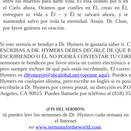
entre los muertos para darte vida. Él está orando por ti en
el Cielo ahora. Oramos que confíes en Él, creas en Él,
entregues tu vida a Él – y Él te salvará ahora, y te
mantendrá salvo por toda la eternidad. Amén. Dr. Chan,
por favor guíenos en oración.
Si este sermón te bendijo a Dr. Hymers le gustaría saber t
ESCRIBAS A DR. HYMERS DEBES DECIRLE DE QUE P
ESCRIBIENDO O ÉL NO PODRÁ CONTESTAR TU CORREO
sermones te bendicen por favor envía un correo electrónico a
pero siempre incluye de qué país estás escribiendo. El correo
Hymers es
rlhymersjr@sbcglobal.net (oprime aquí)
. Puedes e
Hymers en cualquier idioma, pero escribe en Inglés si es posi
escribirle a Dr. Hymers por correo postal, su dirección es P
Angeles, CA 90015. Puedes llamarle por teléfono al (818) 3
(FIN DEL SERMÓN)
tú puedes leer los sermones de Dr. Hymers cada semana en
el Internet
en
www.sermonsfortheworld.com
.