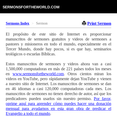
SERMONSFORTHEWORLD.COM
Print Sermon
Sermons Index
Sermon
El propósito de este sitio de Internet es proporcionar
manuscritos de sermones gratuitos y videos de sermones a
pastores y misioneros en todo el mundo, especialmente en el
Tercer Mundo, donde hay pocos, si es que hay, seminarios
teológicos o escuelas Bíblicas.
Estos manuscritos de sermones y videos ahora van a casi
1,500,000 computadoras en más de 221 países todos los meses
en
www.sermonsfortheworld.com
. Otros cientos miran los
videos en YouTube, pero rápidamente dejan YouTube y vienen
a nuestro sitio de Internet. Los manuscritos de sermones se dan
en 46 idiomas a casi 120,000 computadoras cada mes. Los
manuscritos de sermones no tienen derecho de autor, así que los
predicadores pueden usarlos sin nuestro permiso.
Por favor,
oprime aquí para aprender cómo puedes hacer una donación
mensual para ayudarnos en esta gran obra de predicar el
Evangelio a todo el mundo
.