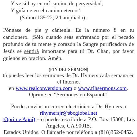
Y ve si hay en mí camino de perversidad,
Y guíame en el camino eterno”.
(Salmo 139:23, 24 ampliado).
Póngase de pie y cántenla. Es la número 8 en tu
cancionero. ¡Sólo cuando seas enfrentado por el pecado
profundo de tu mente y corazón la Sangre purificadora de
Jesús se
sentirá
importante para ti! Dr. Chan, por favor
guíenos en oración. Amén.
(FIN DEL SERMÓN)
tú puedes leer los sermones de Dr. Hymers cada semana en
el Internet
en
www.realconversion.com
o
www.rlhsermons.com
.
Oprime en “Sermones en Español”.
Puedes enviar un correo electrónico a Dr. Hymers a
rlhymersjr@sbcglobal.net
(Oprime Aquí)
– o puedes escribirle a P.O. Box 15308, Los
Ángeles, CA 90015,
Estados Unidos. O llámarle por teléfono a (818)352-0452.