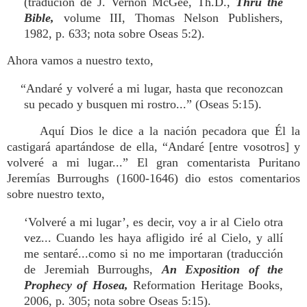
(tradución de J. Vernon McGee, Th.D.,
Thru the
Bible,
volume III, Thomas Nelson Publishers,
1982, p. 633; nota sobre Oseas 5:2).
Ahora vamos a nuestro texto,
“Andaré y volveré a mi lugar, hasta que reconozcan
su pecado y busquen mi rostro...” (Oseas 5:15).
Aquí Dios le dice a la nación pecadora que Él la
castigará apartándose de ella, “Andaré [entre vosotros] y
volveré a mi lugar...” El gran comentarista Puritano
Jeremías Burroughs (1600-1646) dio estos comentarios
sobre nuestro texto,
‘Volveré a mi lugar’, es decir, voy a ir al Cielo otra
vez... Cuando les haya afligido iré al Cielo, y allí
me sentaré...como si no me importaran (traducción
de Jeremiah Burroughs,
An Exposition of the
Prophecy of Hosea,
Reformation Heritage Books,
2006, p. 305; nota sobre Oseas 5:15).