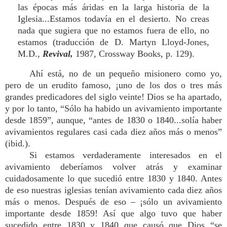
las épocas más áridas en la larga historia de la
Iglesia...Estamos todavía en el desierto. No creas
nada que sugiera que no estamos fuera de ello, no
estamos (traducción de D. Martyn Lloyd-Jones,
M.D.,
Revival,
1987, Crossway Books, p. 129).
Ahí está, no de un pequeño misionero como yo,
pero de un erudito famoso, ¡uno de los dos o tres más
grandes predicadores del siglo veinte! Dios se ha apartado,
y por lo tanto, “Sólo ha habido un avivamiento importante
desde 1859”, aunque, “antes de 1830 o 1840...solía haber
avivamientos regulares casi cada diez años más o menos”
(ibid.).
Si estamos verdaderamente interesados en el
avivamiento deberíamos volver atrás y examinar
cuidadosamente lo que sucedió entre 1830 y 1840. Antes
de eso nuestras iglesias tenían avivamiento cada diez años
más o menos. Después de eso – ¡sólo un avivamiento
importante desde 1859! Así que algo tuvo que haber
sucedido entre 1830 y 1840 que causó que Dios “se