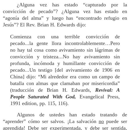
¿Alguna vez has estado “capturado por la
convicción de pecado”? ¿Alguna vez has estado en
“agonía del alma” y luego has “encontrado refugio en
Jesús”? El Rev. Brian H. Edwards dijo:
Comienza con una terrible convicción de
pecado...la gente llora incontrolablemente…Pero
no hay tal cosa como avivamiento sin lágrimas de
convicción y tristeza...No hay avivamiento sin
profunda, incómoda y humillante convicción de
pecado...Un testigo [del avivamiento de 1906 en
China] dijo: “Mi alrededor era como un campo de
batalla con almas que clamaban por misericordia”
(traducción de Brian H. Edwards,
Revival: A
People Saturated With God,
Evangelical Press,
1991 edition, pp. 115, 116).
Algunos de ustedes han estado tratando de
“aprender” cómo ser salvos. ¡La salvación
no
puede ser
aprendida
! Debe ser
experimentada
, y debe ser
sentida
,