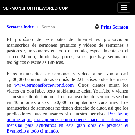
Toggl
SERMONSFORTHEWORLD.COM
navig
Print Sermon
Sermons Index
Sermon
El propósito de este sitio de Internet es proporcionar
manuscritos de sermones gratuitos y videos de sermones a
pastores y misioneros en todo el mundo, especialmente en el
Tercer Mundo, donde hay pocos, si es que hay, seminarios
teológicos o escuelas Bíblicas.
Estos manuscritos de sermones y videos ahora van a casi
1,500,000 computadoras en más de 221 países todos los meses
en
www.sermonsfortheworld.com
. Otros cientos miran los
videos en YouTube, pero rápidamente dejan YouTube y vienen
a nuestro sitio de Internet. Los manuscritos de sermones se dan
en 46 idiomas a casi 120,000 computadoras cada mes. Los
manuscritos de sermones no tienen derecho de autor, así que los
predicadores pueden usarlos sin nuestro permiso.
Por favor,
oprime aquí para aprender cómo puedes hacer una donación
mensual para ayudarnos en esta gran obra de predicar el
Evangelio a todo el mundo
.