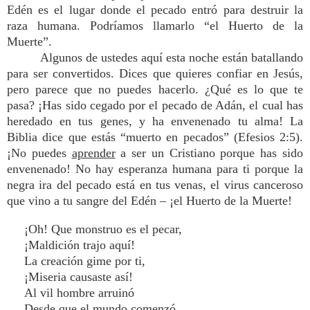
Edén es el lugar donde el pecado entró para destruir la
raza humana. Podríamos llamarlo “el Huerto de la
Muerte”.
Algunos de ustedes aquí esta noche están batallando
para ser convertidos. Dices que quieres confiar en Jesús,
pero parece que no puedes hacerlo. ¿Qué es lo que te
pasa? ¡Has sido cegado por el pecado de Adán, el cual has
heredado en tus genes, y ha envenenado tu alma! La
Biblia dice que estás “muerto en pecados” (Efesios 2:5).
¡No puedes
aprender
a ser un Cristiano porque has sido
envenenado! No hay esperanza humana para ti porque la
negra ira del pecado está en tus venas, el virus canceroso
que vino a tu sangre del Edén – ¡el Huerto de la Muerte!
¡Oh! Que monstruo es el pecar,
¡Maldición trajo aquí!
La creación gime por ti,
¡Miseria causaste así!
Al vil hombre arruinó
Desde que el mundo comenzó.