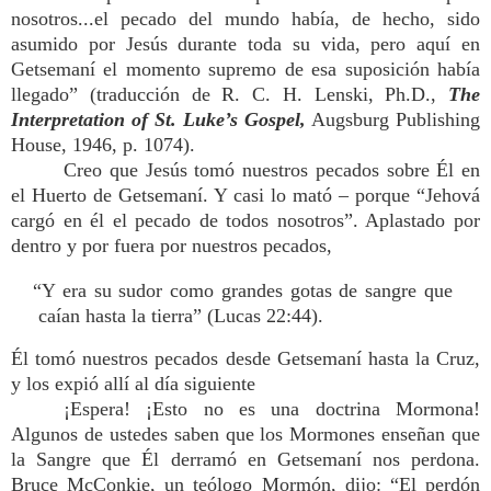
nosotros...el pecado del mundo había, de hecho, sido
asumido por Jesús durante toda su vida, pero aquí en
Getsemaní el momento supremo de esa suposición había
llegado” (traducción de R. C. H. Lenski, Ph.D.,
The
Interpretation of St. Luke’s Gospel,
Augsburg Publishing
House, 1946, p. 1074).
Creo que Jesús tomó nuestros pecados sobre Él en
el Huerto de Getsemaní. Y casi lo mató – porque “Jehová
cargó en él el pecado de todos nosotros”. Aplastado por
dentro y por fuera por nuestros pecados,
“Y era su sudor como grandes gotas de sangre que
caían hasta la tierra” (Lucas 22:44).
Él tomó nuestros pecados desde Getsemaní hasta la Cruz,
y los expió allí al día siguiente
¡Espera! ¡Esto no es una doctrina Mormona!
Algunos de ustedes saben que los Mormones enseñan que
la Sangre que Él derramó en Getsemaní nos perdona.
Bruce McConkie, un teólogo Mormón, dijo: “El perdón