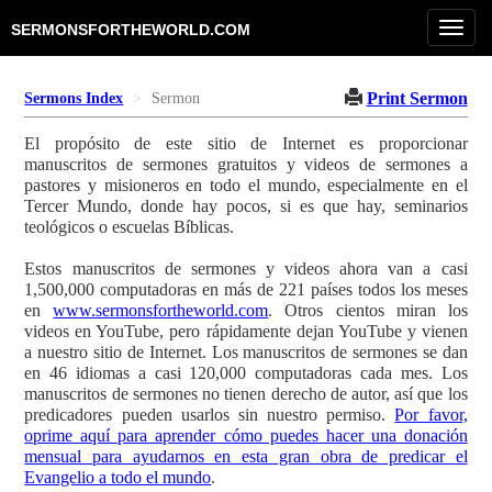
Toggl
SERMONSFORTHEWORLD.COM
navig
Print Sermon
Sermons Index
Sermon
El propósito de este sitio de Internet es proporcionar
manuscritos de sermones gratuitos y videos de sermones a
pastores y misioneros en todo el mundo, especialmente en el
Tercer Mundo, donde hay pocos, si es que hay, seminarios
teológicos o escuelas Bíblicas.
Estos manuscritos de sermones y videos ahora van a casi
1,500,000 computadoras en más de 221 países todos los meses
en
www.sermonsfortheworld.com
. Otros cientos miran los
videos en YouTube, pero rápidamente dejan YouTube y vienen
a nuestro sitio de Internet. Los manuscritos de sermones se dan
en 46 idiomas a casi 120,000 computadoras cada mes. Los
manuscritos de sermones no tienen derecho de autor, así que los
predicadores pueden usarlos sin nuestro permiso.
Por favor,
oprime aquí para aprender cómo puedes hacer una donación
mensual para ayudarnos en esta gran obra de predicar el
Evangelio a todo el mundo
.