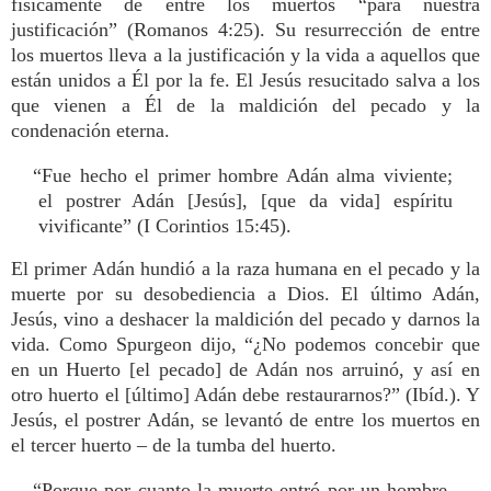
físicamente de entre los muertos “para nuestra
justificación” (Romanos 4:25). Su resurrección de entre
los muertos lleva a la justificación y la vida a aquellos que
están unidos a Él por la fe. El Jesús resucitado salva a los
que vienen a Él de la maldición del pecado y la
condenación eterna.
“Fue hecho el primer hombre Adán alma viviente;
el postrer Adán [Jesús], [que da vida] espíritu
vivificante” (I Corintios 15:45).
El primer Adán hundió a la raza humana en el pecado y la
muerte por su desobediencia a Dios. El último Adán,
Jesús, vino a deshacer la maldición del pecado y darnos la
vida. Como Spurgeon dijo, “¿No podemos concebir que
en un Huerto [el pecado] de Adán nos arruinó, y así en
otro huerto el [último] Adán debe restaurarnos?” (Ibíd.). Y
Jesús, el postrer Adán, se levantó de entre los muertos en
el tercer huerto – de la tumba del huerto.
“Porque por cuanto la muerte entró por un hombre,