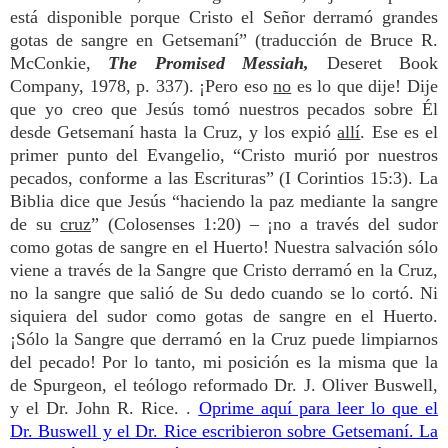
está disponible porque Cristo el Señor derramó grandes
gotas de sangre en Getsemaní” (traducción de Bruce R.
McConkie,
The Promised Messiah,
Deseret Book
Company, 1978, p. 337). ¡Pero eso
no
es lo que dije! Dije
que yo creo que Jesús tomó nuestros pecados sobre Él
desde Getsemaní hasta la Cruz, y los expió
allí
. Ese es el
primer punto del Evangelio, “Cristo murió por nuestros
pecados, conforme a las Escrituras” (I Corintios 15:3). La
Biblia dice que Jesús “haciendo la paz mediante la sangre
de su
cruz
” (Colosenses 1:20) – ¡no a través del sudor
como gotas de sangre en el Huerto! Nuestra salvación sólo
viene a través de la Sangre que Cristo derramó en la Cruz,
no la sangre que salió de Su dedo cuando se lo cortó. Ni
siquiera del sudor como gotas de sangre en el Huerto.
¡Sólo la Sangre que derramó en la Cruz puede limpiarnos
del pecado! Por lo tanto, mi posición es la misma que la
de Spurgeon, el teólogo reformado Dr. J. Oliver Buswell,
y el Dr. John R. Rice. .
Oprime aquí para leer lo que el
Dr. Buswell y el Dr. Rice escribieron sobre Getsemaní. La