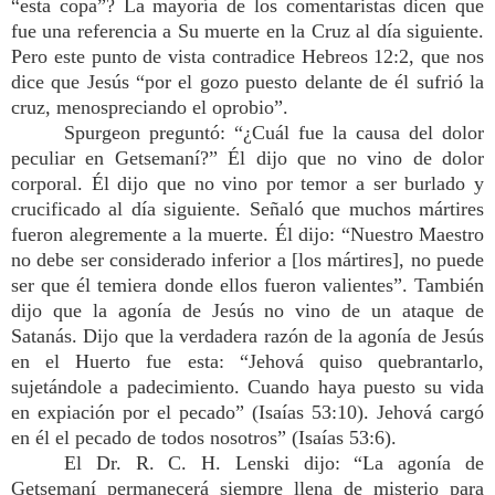
“esta copa”? La mayoría de los comentaristas dicen que
fue una referencia a Su muerte en la Cruz al día siguiente.
Pero este punto de vista contradice Hebreos 12:2, que nos
dice que Jesús “por el gozo puesto delante de él sufrió la
cruz, menospreciando el oprobio”.
Spurgeon preguntó: “¿Cuál fue la causa del dolor
peculiar en Getsemaní?” Él dijo que no vino de dolor
corporal. Él dijo que no vino por temor a ser burlado y
crucificado al día siguiente. Señaló que muchos mártires
fueron alegremente a la muerte. Él dijo: “Nuestro Maestro
no debe ser considerado inferior a [los mártires], no puede
ser que él temiera donde ellos fueron valientes”. También
dijo que la agonía de Jesús no vino de un ataque de
Satanás. Dijo que la verdadera razón de la agonía de Jesús
en el Huerto fue esta: “Jehová quiso quebrantarlo,
sujetándole a padecimiento. Cuando haya puesto su vida
en expiación por el pecado” (Isaías 53:10). Jehová cargó
en él el pecado de todos nosotros” (Isaías 53:6).
El Dr. R. C. H. Lenski dijo: “La agonía de
Getsemaní permanecerá siempre llena de misterio para