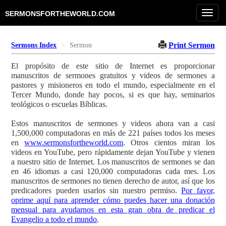
Toggl
SERMONSFORTHEWORLD.COM
navig
Print Sermon
Sermons Index
Sermon
El propósito de este sitio de Internet es proporcionar
manuscritos de sermones gratuitos y videos de sermones a
pastores y misioneros en todo el mundo, especialmente en el
Tercer Mundo, donde hay pocos, si es que hay, seminarios
teológicos o escuelas Bíblicas.
Estos manuscritos de sermones y videos ahora van a casi
1,500,000 computadoras en más de 221 países todos los meses
en
www.sermonsfortheworld.com
. Otros cientos miran los
videos en YouTube, pero rápidamente dejan YouTube y vienen
a nuestro sitio de Internet. Los manuscritos de sermones se dan
en 46 idiomas a casi 120,000 computadoras cada mes. Los
manuscritos de sermones no tienen derecho de autor, así que los
predicadores pueden usarlos sin nuestro permiso.
Por favor,
oprime aquí para aprender cómo puedes hacer una donación
mensual para ayudarnos en esta gran obra de predicar el
Evangelio a todo el mundo
.