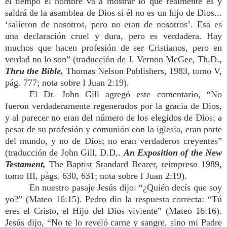
el tiempo el hombre va a mostrar lo que realmente es y
saldrá de la asamblea de Dios si él no es un hijo de Dios...
‘salieron de nosotros, pero no eran de nosotros’. Esa es
una declaración cruel y dura, pero es verdadera. Hay
muchos que hacen profesión de ser Cristianos, pero en
verdad no lo son” (traducción de J. Vernon McGee, Th.D.,
Thru the Bible,
Thomas Nelson Publishers, 1983, tomo V,
pág. 777; nota sobre I Juan 2:19).
El Dr. John Gill agregó este comentario, “No
fueron verdaderamente regenerados por la gracia de Dios,
y al parecer no eran del número de los elegidos de Dios; a
pesar de su profesión y comunión con la iglesia, eran parte
del mundo, y no de Dios; no eran verdaderos creyentes”
(traducción de John Gill, D.D,.
An Exposition of the New
Testament,
The Baptist Standard Bearer, reimpreso 1989,
tomo III, págs. 630, 631; nota sobre I Juan 2:19).
En nuestro pasaje Jesús dijo: “¿Quién decís que soy
yo?” (Mateo 16:15). Pedro dio la respuesta correcta: “Tú
eres el Cristo, el Hijo del Dios viviente” (Mateo 16:16).
Jesús dijo, “No te lo reveló carne y sangre, sino mi Padre