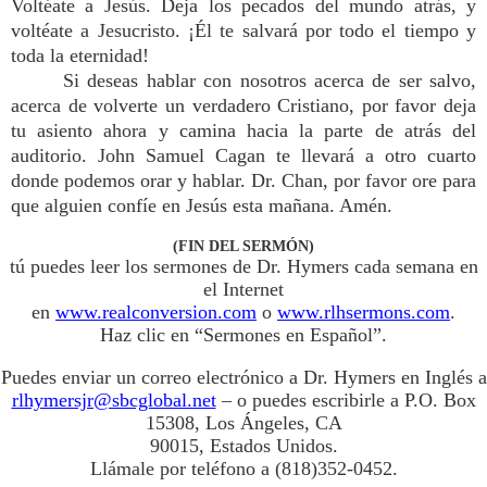
Voltéate a Jesús. Deja los pecados del mundo atrás, y
voltéate a Jesucristo. ¡Él te salvará por todo el tiempo y
toda la eternidad!
Si deseas hablar con nosotros acerca de ser salvo,
acerca de volverte un verdadero Cristiano, por favor deja
tu asiento ahora y camina hacia la parte de atrás del
auditorio. John Samuel Cagan te llevará a otro cuarto
donde podemos orar y hablar. Dr. Chan, por favor ore para
que alguien confíe en Jesús esta mañana. Amén.
(FIN DEL SERMÓN)
tú puedes leer los sermones de Dr. Hymers cada semana en
el Internet
en
www.realconversion.com
o
www.rlhsermons.com
.
Haz clic en “Sermones en Español”.
Puedes enviar un correo electrónico a Dr. Hymers en Inglés a
rlhymersjr@sbcglobal.net
– o puedes escribirle a P.O. Box
15308, Los Ángeles, CA
90015, Estados Unidos.
Llámale por teléfono a (818)352-0452.