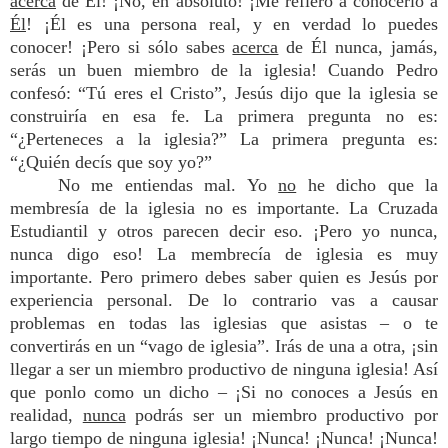
acerca
de Él! ¡No, en absoluto! ¡Me refiero a conocerlo a
Él
! ¡Él es una persona real, y en verdad lo puedes
conocer! ¡Pero si sólo sabes
acerca
de Él nunca, jamás,
serás un buen miembro de la iglesia! Cuando Pedro
confesó: “Tú eres el Cristo”, Jesús dijo que la iglesia se
construiría en esa fe. La primera pregunta no es:
“¿Perteneces a la iglesia?” La primera pregunta es:
“¿Quién decís que soy yo?”
No me entiendas mal. Yo
no
he dicho que la
membresía de la iglesia no es importante. La Cruzada
Estudiantil y otros parecen decir eso. ¡Pero yo nunca,
nunca digo eso! La membrecía de iglesia es muy
importante. Pero primero debes saber quien es Jesús por
experiencia personal. De lo contrario vas a causar
problemas en todas las iglesias que asistas – o te
convertirás en un “vago de iglesia”. Irás de una a otra, ¡sin
llegar a ser un miembro productivo de ninguna iglesia! Así
que ponlo como un dicho – ¡Si no conoces a Jesús en
realidad,
nunca
podrás ser un miembro productivo por
largo tiempo de ninguna iglesia! ¡Nunca! ¡Nunca! ¡Nunca!