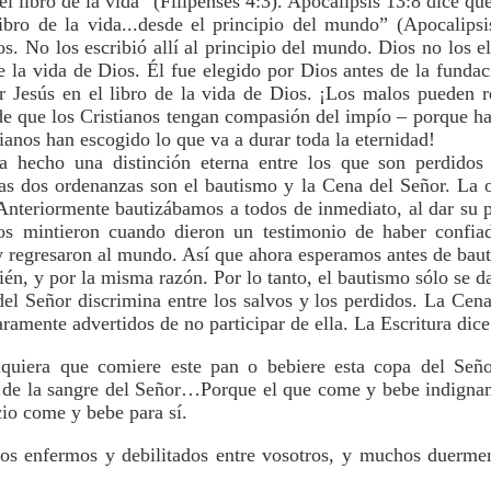
l libro de la vida” (Filipenses 4:3). Apocalipsis 13:8 dice q
ibro de la vida...desde el principio del mundo” (Apocalips
os. No los escribió allí al principio del mundo. Dios no los e
 de la vida de Dios. Él fue elegido por Dios antes de la fund
Jesús en el libro de la vida de Dios. ¡Los malos pueden re
 de que los Cristianos tengan compasión del impío – porque ha
ianos han escogido lo que va a durar toda la eternidad!
a hecho una distinción eterna entre los que son perdidos
stas dos ordenanzas son el bautismo y la Cena del Señor. La 
 Anteriormente bautizábamos a todos de inmediato, al dar su 
s mintieron cuando dieron un testimonio de haber confia
 y regresaron al mundo. Así que ahora esperamos antes de bau
én, y por la misma razón. Por lo tanto, el bautismo sólo se da
 Señor discrimina entre los salvos y los perdidos. La Cena 
ramente advertidos de no participar de ella. La Escritura dice
uiera que comiere este pan o bebiere esta copa del Seño
 de la sangre del Señor…Porque el que come y bebe indigname
cio come y bebe para sí.
os enfermos y debilitados entre vosotros, y muchos duermen