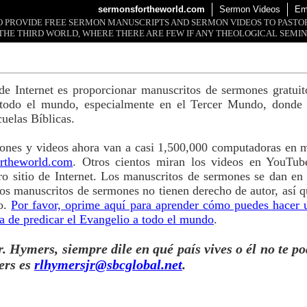
sermonsfortheworld.com
Sermon Videos
Em
 TO PROVIDE FREE SERMON MANUSCRIPTS AND SERMON VIDEOS TO PAST
THE THIRD WORLD, WHERE THERE ARE FEW IF ANY THEOLOGICAL SEMIN
o de Internet es proporcionar manuscritos de sermones gratui
 todo el mundo, especialmente en el Tercer Mundo, donde 
cuelas Bíblicas.
ones y videos ahora van a casi 1,500,000 computadoras en m
rtheworld.com
. Otros cientos miran los videos en YouTub
o sitio de Internet. Los manuscritos de sermones se dan en
s manuscritos de sermones no tienen derecho de autor, así q
so.
Por favor, oprime aquí para aprender cómo puedes hacer 
a de predicar el Evangelio a todo el mundo
.
. Hymers, siempre dile en qué país vives o él no te po
ers es
rlhymersjr@sbcglobal.net
.