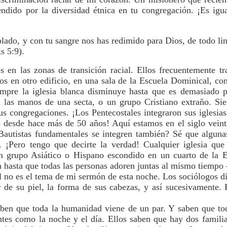
dido por la diversidad étnica en tu congregación. ¡Es igua
olado, y con tu sangre nos has redimido para Dios, de todo li
s 5:9).
s en las zonas de transición racial. Ellos frecuentemente tr
os en otro edificio, en una sala de la Escuela Dominical, con
empre la iglesia blanca disminuye hasta que es demasiado p
n las manos de una secta, o un grupo Cristiano extraño. Sie
us congregaciones. ¡Los Pentecostales integraron sus iglesia
o desde hace más de 50 años! Aquí estamos en el siglo vein
 Bautistas fundamentales se integren también? Sé que alguna
so. ¡Pero tengo que decirte la verdad! Cualquier iglesia qu
un grupo Asiático o Hispano escondido en un cuarto de la
da hasta que todas las personas adoren juntas al mismo tiempo
al no es el tema de mi sermón de esta noche. Los sociólogos d
r de su piel, la forma de sus cabezas, y así sucesivamente. P
aben que toda la humanidad viene de un par. Y saben que to
entes como la noche y el día. Ellos saben que hay dos famili