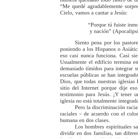
“Me quedé agradablemente sorpren
Cielo, vamos a cantar a Jesús:
“Porque tú fuiste inm
y nación” (Apocalipsi
Siento pena por los pastore
poniendo a los Hispanos o Asiátic
eso casi nunca funciona. Casi si
Usualmente el edificio termina e
demasiado tímidos para integrar s
escuelas públicas se han integrad
Dios, que todas nuestras iglesias
sitio del Internet porque dije e
testimonio para Jesús. ¡Y tener 
iglesia no está totalmente integra
Pero la discriminación raci
raciales – de acuerdo con el colo
humana en dos clases.
Los hombres espirituales s
dividir en dos familias, tan difer