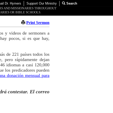
ail Dr. Hymers
Support Our Ministry
Search
ORS AND MISSIONARIES THROUGHOUT
ARIES OR BIBLE SCHOOLS.
Print Sermon
tos y videos de sermones a
hay pocos, si es que hay,
ás de 221 países todos los
e, pero rápidamente dejan
 46 idiomas a casi 120,000
ue los predicadores pueden
una donación mensual para
drá contestar. El correo