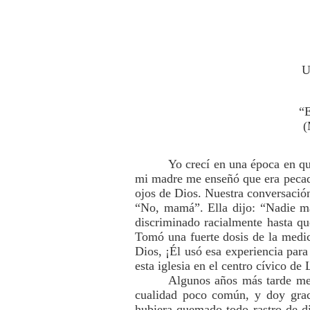
U
“E
(
Yo crecí en una época en qu
mi madre me enseñó que era pecado
ojos de Dios. Nuestra conversación
“No, mamá”. Ella dijo: “Nadie más
discriminado racialmente hasta qu
Tomó una fuerte dosis de la medic
Dios, ¡Él usó esa experiencia par
esta iglesia en el centro cívico d
Algunos años más tarde me 
cualidad poco común, y doy grac
hubiera quemado todo rastro de di