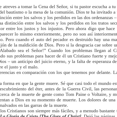
 te atreves a tomar la Cena del Señor, si tu pastor escucha a t
 del bautismo o la mesa de la comunión. Dios te ha invitado a 
tinción entre los salvos y los perdidos en las dos ordenanzas 
a distinción entre los salvos y los perdidos en los tratos sec
or entre los justos y los injustos. Pero ahora digo que hace 
parecer lo mismo exteriormente, pero no son así interiorment
o. Pero cuando el auto del pecador es destruido hay una mal
ijón de la maldición de Dios. Pero si la desgracia cae sobre u
Alabado sea el Señor!” Cuando los problemas llegan al Cri
ndo sus problemas para hacer de él un Cristiano fuerte y mejo
Dios – un anticipo del juicio eterno, y la falta de esperanza 
e el justo y el malo.
erencias en comparación con los que tenemos por delante. La 
la forma en que la gente muere. Sé que casi todo el mundo es
escubrimiento del éter, antes de la Guerra Civil, las persona
cerca de la muerte de gente como Tom Paine o Voltaire, y muc
frentan a Dios en su momento de muerte. Los dolores de una
malvados en las garras de la muerte.
e los Cristianos son siempre más fáciles, y a menudo bastant
La Gloria de Cristo [The Glory of Christ]
. Dejó las páginas