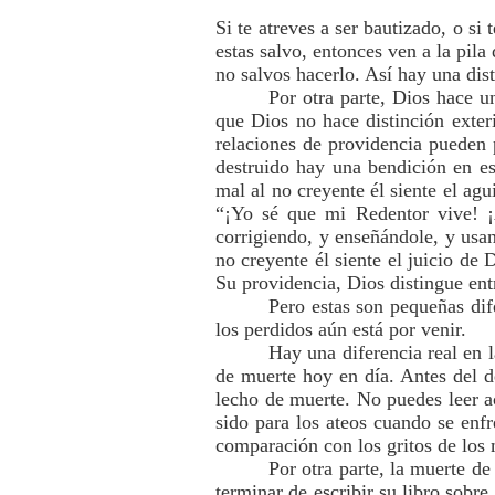
Si te atreves a ser bautizado, o si
estas salvo, entonces ven a la pila
no salvos hacerlo. Así hay una dis
Por otra parte, Dios hace un
que Dios no hace distinción exteri
relaciones de providencia pueden 
destruido hay una bendición en es
mal al no creyente él siente el agu
“¡Yo sé que mi Redentor vive! ¡
corrigiendo, y enseñándole, y usa
no creyente él siente el juicio de 
Su providencia, Dios distingue entr
Pero estas son pequeñas dif
los perdidos aún está por venir.
Hay una diferencia real en 
de muerte hoy en día. Antes del d
lecho de muerte. No puedes leer a
sido para los ateos cuando se en
comparación con los gritos de los 
Por otra parte, la muerte d
terminar de escribir su libro sobre