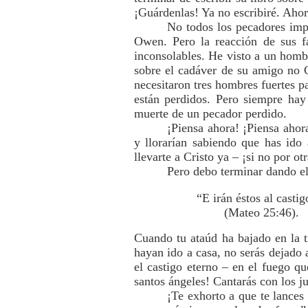
¡Guárdenlas! Ya no escribiré. Ahor
No todos los pecadores imp
Owen. Pero la reacción de sus fa
inconsolables. He visto a un homb
sobre el cadáver de su amigo no C
necesitaron tres hombres fuertes pa
están perdidos. Pero siempre hay
muerte de un pecador perdido.
¡Piensa ahora! ¡Piensa ahor
y llorarían sabiendo que has ido
llevarte a Cristo ya – ¡si no por ot
Pero debo terminar dando el
“E irán éstos al castig
(Mateo 25:46).
Cuando tu ataúd ha bajado en la t
hayan ido a casa, no serás dejado a
el castigo eterno – en el fuego qu
santos ángeles! Cantarás con los ju
¡Te exhorto a que te lances 