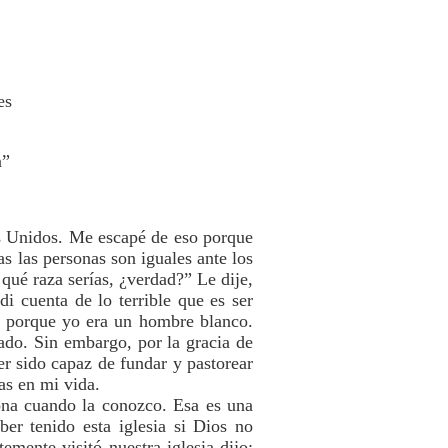
es
a”
os Unidos. Me escapé de eso porque
 las personas son iguales ante los
qué raza serías, ¿verdad?” Le dije,
i cuenta de lo terrible que es ser
al porque yo era un hombre blanco.
ado. Sin embargo, por la gracia de
r sido capaz de fundar y pastorear
as en mi vida.
ona cuando la conozco. Esa es una
r tenido esta iglesia si Dios no
mente visitó nuestra iglesia dijo: