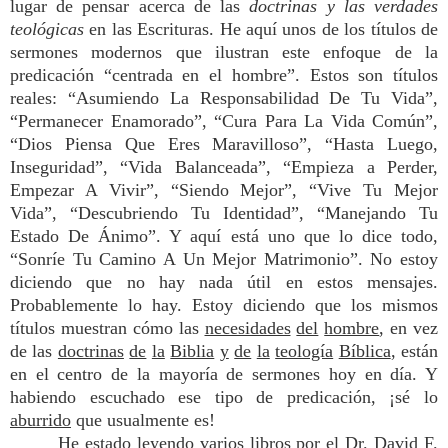
lugar de pensar acerca de las
doctrinas y las verdades
teológicas
en las Escrituras. He aquí unos de los títulos de
sermones modernos que ilustran este enfoque de la
predicación “centrada en el hombre”. Estos son títulos
reales: “Asumiendo La Responsabilidad De Tu Vida”,
“Permanecer Enamorado”, “Cura Para La Vida Común”,
“Dios Piensa Que Eres Maravilloso”, “Hasta Luego,
Inseguridad”, “Vida Balanceada”, “Empieza a Perder,
Empezar A Vivir”, “Siendo Mejor”, “Vive Tu Mejor
Vida”, “Descubriendo Tu Identidad”, “Manejando Tu
Estado De Ánimo”. Y aquí está uno que lo dice todo,
“Sonríe Tu Camino A Un Mejor Matrimonio”. No estoy
diciendo que no hay nada útil en estos mensajes.
Probablemente lo hay. Estoy diciendo que los mismos
títulos muestran cómo las
necesidades
del
hombre
, en vez
de las
doctrinas
de
la
Biblia
y
de
la
teología
Bíblica
, están
en el centro de la mayoría de sermones hoy en día. Y
habiendo escuchado ese tipo de predicación, ¡sé lo
aburrido
que usualmente es!
He estado leyendo varios libros por el Dr. David F.