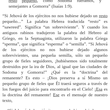
resto
pequeño
, como Sodoma fuéramos, y
semejantes a Gomorra” (Isaías 1:9).
“Si Jehová de los ejércitos no nos hubiese dejado un
resto
pequeño...” La palabra Hebrea traducida “resto” es
“sawreed”. Significa “un sobreviviente”. Y cuando los
antiguos rabinos tradujeron la palabra del Hebreo al
Griego, en la Septuaginta, utilizaron la palabra Griega
“sperma”, que significa “esperma” o “semilla”. “Si Jehová
de los ejércitos no nos hubiese dejado algunos
sobrevivientes, una pequeña semilla, sólo un pequeño
grupo de fieles seguidores, ¡hubiésemos sido totalmente
destruidos por la ira de Dios, al igual que las ciudades de
Sodoma y Gomorra!” ¿Qué es la “doctrina” del
remanente? Es esto – ¡Dios preserva a sí Mismo un
pequeño grupo de fieles que Él traerá seguros a través de
los fuegos del juicio para encontrarlo en el Cielo! ¡
Esa
es
la doctrina del remanente!
Ese
es el mensaje de nuestro
texto,