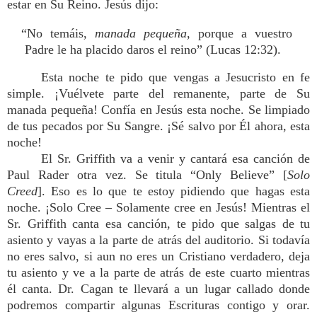
estar en Su Reino. Jesús dijo:
“No temáis,
manada pequeña
, porque a vuestro
Padre le ha placido daros el reino” (Lucas 12:32).
Esta noche te pido que vengas a Jesucristo en fe
simple. ¡Vuélvete parte del remanente, parte de Su
manada pequeña! Confía en Jesús esta noche. Se limpiado
de tus pecados por Su Sangre. ¡Sé salvo por Él ahora, esta
noche!
El Sr. Griffith va a venir y cantará esa canción de
Paul Rader otra vez. Se titula “Only Believe” [
Solo
Creed
]. Eso es lo que te estoy pidiendo que hagas esta
noche. ¡Solo Cree – Solamente cree en Jesús! Mientras el
Sr. Griffith canta esa canción, te pido que salgas de tu
asiento y vayas a la parte de atrás del auditorio. Si todavía
no eres salvo, si aun no eres un Cristiano verdadero, deja
tu asiento y ve a la parte de atrás de este cuarto mientras
él canta. Dr. Cagan te llevará a un lugar callado donde
podremos compartir algunas Escrituras contigo y orar.