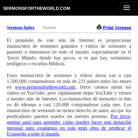
Toggl
SERMONSFORTHEWORLD.COM
navig
Print Sermon
Sermons Index
Sermon
El propósito de este sitio de Internet es proporcionar
manuscritos de sermones gratuitos y videos de sermones a
pastores y misioneros en todo el mundo, especialmente en el
Tercer Mundo, donde hay pocos, si es que hay, seminarios
teológicos o escuelas Bíblicas.
Estos manuscritos de sermones y videos ahora van a casi
1,500,000 computadoras en más de 221 países todos los meses
en
www.sermonsfortheworld.com
. Otros cientos miran los
videos en YouTube, pero rápidamente dejan YouTube y vienen
a nuestro sitio de Internet. Los manuscritos de sermones se dan
en 46 idiomas a casi 120,000 computadoras cada mes. Los
manuscritos de sermones no tienen derecho de autor, así que los
predicadores pueden usarlos sin nuestro permiso.
Por favor,
oprime aquí para aprender cómo puedes hacer una donación
mensual para ayudarnos en esta gran obra de predicar el
Evangelio a todo el mundo
.