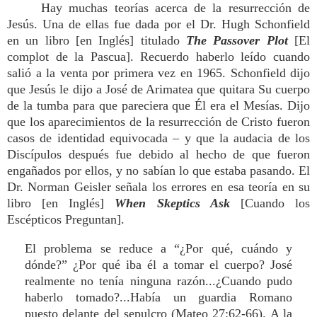
Hay muchas teorías acerca de la resurrección de
Jesús. Una de ellas fue dada por el Dr. Hugh Schonfield
en un libro [en Inglés] titulado
The Passover Plot
[El
complot de la Pascua]. Recuerdo haberlo leído cuando
salió a la venta por primera vez en 1965. Schonfield dijo
que Jesús le dijo a José de Arimatea que quitara Su cuerpo
de la tumba para que pareciera que Él era el Mesías. Dijo
que los aparecimientos de la resurrección de Cristo fueron
casos de identidad equivocada – y que la audacia de los
Discípulos después fue debido al hecho de que fueron
engañados por ellos, y no sabían lo que estaba pasando. El
Dr. Norman Geisler señala los errores en esa teoría en su
libro [en Inglés]
When Skeptics Ask
[Cuando los
Escépticos Preguntan].
El problema se reduce a “¿Por qué, cuándo y
dónde?” ¿Por qué iba él a tomar el cuerpo? José
realmente no tenía ninguna razón...¿Cuando pudo
haberlo tomado?...Había un guardia Romano
puesto delante del sepulcro (Mateo 27:62-66). A la