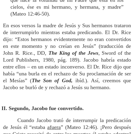
que hace la voluntad de mi Padre que está en los
cielos, ése es mi hermano, y hermana, y madre”
(Mateo 12:46-50).
En esos versos la madre de Jesús y Sus hermanos trataron
de interrumpirlo mientras estaba predicando. El Dr. Rice
dijo: “Estos hermanos evidentemente no eran convertidos
en este momento y no creían en Jesús” (traducción de
John R. Rice., DD,
The King of the Jews
, Sword of the
Lord Publishers, 1980, pág. 189). Jacobo habría estado
entre ellos – en un estado inconverso. El Dr. Rice dijo que
había “una burla en el rechazo de Su proclamación de ser
el Mesías” (
The Son of God,
ibíd.). Así, creemos que
Jacobo se burló de y rechazó a Jesús su hermano.
II. Segundo, Jacobo fue convertido.
Cuando Jacobo trató de interrumpir la predicación
de Jesús él “estaba
afuera
” (Mateo 12:46). ¡Pero después