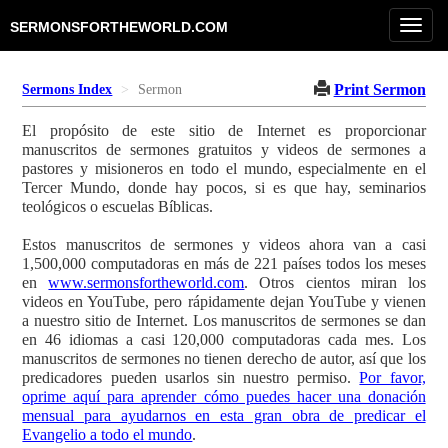
Toggl
SERMONSFORTHEWORLD.COM
navig
Print Sermon
Sermons Index
Sermon
El propósito de este sitio de Internet es proporcionar
manuscritos de sermones gratuitos y videos de sermones a
pastores y misioneros en todo el mundo, especialmente en el
Tercer Mundo, donde hay pocos, si es que hay, seminarios
teológicos o escuelas Bíblicas.
Estos manuscritos de sermones y videos ahora van a casi
1,500,000 computadoras en más de 221 países todos los meses
en
www.sermonsfortheworld.com
. Otros cientos miran los
videos en YouTube, pero rápidamente dejan YouTube y vienen
a nuestro sitio de Internet. Los manuscritos de sermones se dan
en 46 idiomas a casi 120,000 computadoras cada mes. Los
manuscritos de sermones no tienen derecho de autor, así que los
predicadores pueden usarlos sin nuestro permiso.
Por favor,
oprime aquí para aprender cómo puedes hacer una donación
mensual para ayudarnos en esta gran obra de predicar el
Evangelio a todo el mundo
.