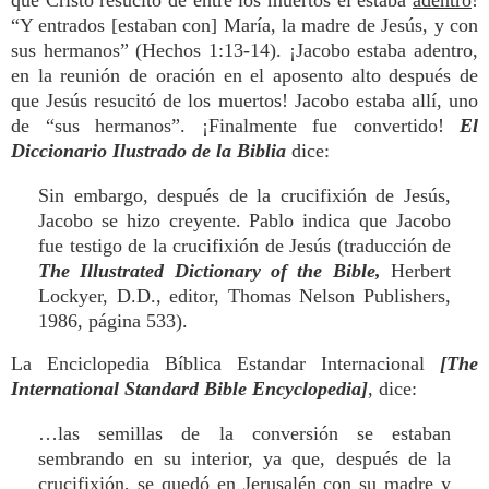
que Cristo resucitó de entre los muertos él estaba
adentro
!
“Y entrados [estaban con] María, la madre de Jesús, y con
sus hermanos” (Hechos 1:13-14). ¡Jacobo estaba adentro,
en la reunión de oración en el aposento alto después de
que Jesús resucitó de los muertos! Jacobo estaba allí, uno
de “sus hermanos”. ¡Finalmente fue convertido!
El
Diccionario Ilustrado de la Biblia
dice:
Sin embargo, después de la crucifixión de Jesús,
Jacobo se hizo creyente. Pablo indica que Jacobo
fue testigo de la crucifixión de Jesús (traducción de
The Illustrated Dictionary of the Bible,
Herbert
Lockyer, D.D., editor, Thomas Nelson Publishers,
1986, página 533).
La Enciclopedia Bíblica Estandar Internacional
[The
International Standard Bible Encyclopedia]
, dice:
…las semillas de la conversión se estaban
sembrando en su interior, ya que, después de la
crucifixión, se quedó en Jerusalén con su madre y