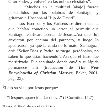
Gran Poder, y volverá en las nubes celestiales”.
“Muchos en la multitud [abajo] fueron
persuadidos por las palabras de Santiago, y
gritaron: “¡Hosanna al Hijo de David”.
Los Escribas y los Fariseos se dieron cuenta
que habían cometido un...error al permitir que
Santiago testificara acerca de Jesús...Así que [lo]
arrojaron por encima del parapeto, y luego lo
apedrearon, ya que la caída no lo mató. Santiago...
oró: “Señor Dios y Padre, te ruego, perdónalos, no
saben lo que están haciendo”. Así que el Justo fue
martirizado. Fue sepultado donde cayó y su lápida
permanece allí (traducción de
The New
Encyclopedia of Christian Martyrs,
Baker, 2001,
pág. 23).
Él dio su vida por Jesús porque:
“Después apareció a Jacobo…” (I Corintios 15:7).
Hasta el final de su vida él fue: