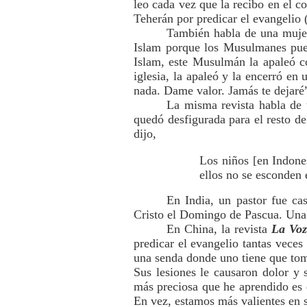
leo cada vez que la recibo en el c
Teherán por predicar el evangelio (i
También habla de una mujer
Islam porque los Musulmanes pued
Islam, este Musulmán la apaleó co
iglesia, la apaleó y la encerró en 
nada. Dame valor. Jamás te dejaré”
La misma revista habla de 
quedó desfigurada para el resto de 
dijo,
Los niños [en Indones
ellos no se esconden e
En India, un pastor fue ca
Cristo el Domingo de Pascua. Una f
En China, la revista
La Voz
predicar el evangelio tantas veces
una senda donde uno tiene que toma
Sus lesiones le causaron dolor y 
más preciosa que he aprendido es 
En vez, estamos más valientes en se