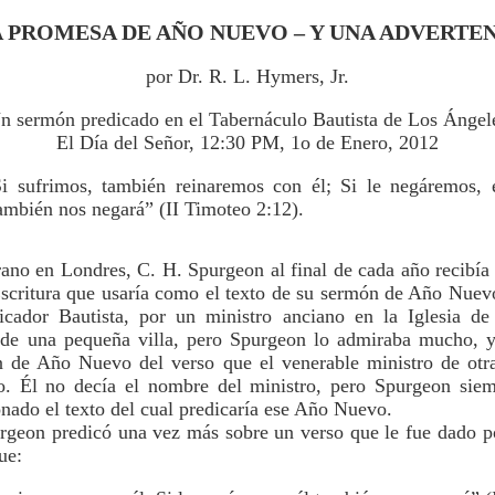
A PROMESA DE AÑO NUEVO – Y UNA ADVERTEN
por Dr. R. L. Hymers, Jr.
n sermón predicado en el Tabernáculo Bautista de Los Ángel
El Día del Señor, 12:30 PM, 1o de Enero, 2012
Si sufrimos, también reinaremos con él; Si le negáremos, 
ambién nos negará” (II Timoteo 2:12).
ano en Londres, C. H. Spurgeon al final de cada año recibía
Escritura que usaría como el texto de su sermón de Año Nuevo
icador Bautista, por un ministro anciano en la Iglesia de 
 de una pequeña villa, pero Spurgeon lo admiraba mucho, y
n de Año Nuevo del verso que el venerable ministro de ot
o. Él no decía el nombre del ministro, pero Spurgeon sie
nado el texto del cual predicaría ese Año Nuevo.
rgeon predicó una vez más sobre un verso que le fue dado po
ue: