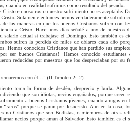
os, cuando en realidad sufrimos como resultado del pecado.
e Cristo en nosotros o nuestro sufrimiento no es aceptable. 
de Cristo. Solamente entonces hemos verdaderamente sufrido c
de las maneras en que los buenos Cristianos sufren con Jes
iencia a Cristo. Hace unos días señalé a uno de nuestros di
su salario actual si trabajase el Domingo. Esto también es c
 Ambos sufren la perdida de miles de dólares cada año po
ngos. Hemos conocidos Cristianos que han perdido sus empleo
 ¡por ser buenos Cristianos! ¡Hemos conocido estudiantes
fueron reducidas por maestros que los despreciaban por su fe
 reinaremos con él…” (II Timoteo 2:12).
iento toma la forma de desdén, desprecio y burla. Algun
 diciendo que son idiotas, necios engañados, porque creen e
 sufrimiento a buenos Cristianos jóvenes, cuando amigos en l
on “raros” porque se paran por Jesucristo. Aun en la casa, l
es no Cristianos que son Budistas, o miembros de otras rel
llamar necios porque aman al Salvador.
Esto
también
es el 