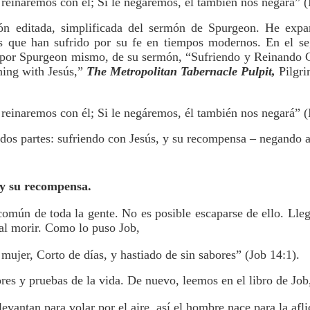
 reinaremos con él; Si le negáremos, él también nos negará” (
ón editada, simplificada del sermón de Spurgeon. He exp
os que han sufrido por su fe en tiempos modernos. En el seg
 por Spurgeon mismo, de su sermón, “Sufriendo y Reinando Co
ning with Jesús,”
The Metropolitan Tabernacle Pulpit,
Pilgri
 reinaremos con él; Si le negáremos, él también nos negará” (
 dos partes: sufriendo con Jesús, y su recompensa – negando a
 y su recompensa.
 común de toda la gente. No es posible escaparse de ello. Ll
al morir. Como lo puso Job,
ujer, Corto de días, y hastiado de sin sabores” (Job 14:1).
res y pruebas de la vida. De nuevo, leemos en el libro de Job
evantan para volar por el aire, así el hombre nace para la afli