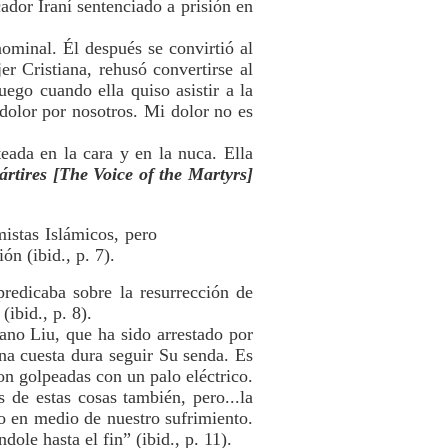
ador Iraní sentenciado a prisión en
minal. Él después se convirtió al
 Cristiana, rehusó convertirse al
ego cuando ella quiso asistir a la
n dolor por nosotros. Mi dolor no es
ada en la cara y en la nuca. Ella
rtires [The Voice of the Martyrs]
mistas Islámicos, pero
ón (ibid., p. 7).
redicaba sobre la resurrección de
ibid., p. 8).
no Liu, que ha sido arrestado por
una cuesta dura seguir Su senda. Es
on golpeadas con un palo eléctrico.
 de estas cosas también, pero...la
o en medio de nuestro sufrimiento.
ole hasta el fin” (ibid., p. 11).