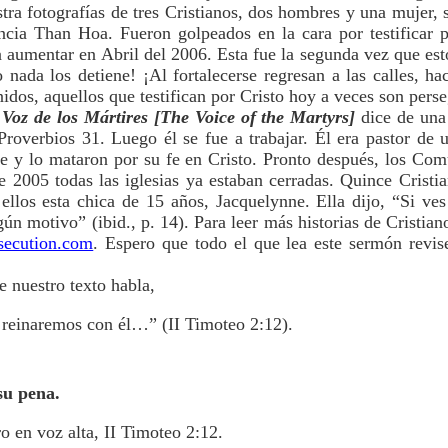
ra fotografías de tres Cristianos, dos hombres y una mujer, s
incia Than Hoa. Fueron golpeados en la cara por testificar 
 aumentar en Abril del 2006. Esta fue la segunda vez que est
nada los detiene! ¡Al fortalecerse regresan a las calles, ha
idos, aquellos que testifican por Cristo hoy a veces son pers
Voz de los Mártires
[The Voice of the Martyrs]
dice de una 
overbios 31. Luego él se fue a trabajar. Él era pastor de un
e y lo mataron por su fe en Cristo. Pronto después, los Comun
e 2005 todas las iglesias ya estaban cerradas. Quince Cristi
 ellos esta chica de 15 años, Jacquelynne. Ella dijo, “Si ves
gún motivo” (ibid., p. 14). Para leer más historias de Cristia
ecution.com
. Espero que todo el que lea este sermón revise
e nuestro texto habla,
 reinaremos con él…” (II Timoteo 2:12).
su pena.
o en voz alta, II Timoteo 2:12.