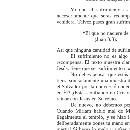
Ya que el sufrimiento es
necesariamente que serás recompe
venidera. Talvez pases gran sufrim
“El que no naciere de
(Juan 3:3).
Así que ninguna cantidad de sufrimi
El sufrimiento no es algo 
recompensa. El texto muestra cla
Jesús, tiene que ser sufrimiento
co
No debes pensar que estás s
tierra son solamente una muestra 
el Salvador por la conversión pue
en Él? ¿Estás confiando en Cristo
reinar con Jesús en Su reino.
De nuevo, no debemos pens
Cuando Miriam habló mal de Mois
ilegalmente al templo, y se hizo l
deliberadamente pones tu mano en e
mártir! Si haces lo malo y sufres