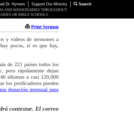
ail Dr. Hymers
Support Our Ministry
Search
ORS AND MISSIONARIES THROUGHOUT
ARIES OR BIBLE SCHOOLS.
Print Sermon
tos y videos de sermones a
hay pocos, si es que hay,
ás de 221 países todos los
e, pero rápidamente dejan
 46 idiomas a casi 120,000
ue los predicadores pueden
una donación mensual para
drá contestar. El correo