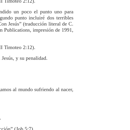
II Timoteo 2:12).
andido un poco el punto uno para
undo punto incluiré dos terribles
n Jesús” (traducción literal de C.
m Publications, impresión de 1991,
II Timoteo 2:12).
 Jesús, y su penalidad.
egamos al mundo sufriendo al nacer,
,
cción” (Job 5:7).