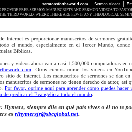
sermonsfortheworld.com
Sermon Videos
Em
 TO PROVIDE FREE SERMON MANUSCRIPTS AND SERMON VIDEOS TO PAST
THE THIRD WORLD, WHERE THERE ARE FEW IF ANY THEOLOGICAL SEMIN
o de Internet es proporcionar manuscritos de sermones gratui
 todo el mundo, especialmente en el Tercer Mundo, donde 
cuelas Bíblicas.
ones y videos ahora van a casi 1,500,000 computadoras en m
rtheworld.com
. Otros cientos miran los videos en YouTub
o sitio de Internet. Los manuscritos de sermones se dan en
s manuscritos de sermones no tienen derecho de autor, así q
so.
Por favor, oprime aquí para aprender cómo puedes hacer 
a de predicar el Evangelio a todo el mundo
.
. Hymers, siempre dile en qué país vives o él no te po
ers es
rlhymersjr@sbcglobal.net
.