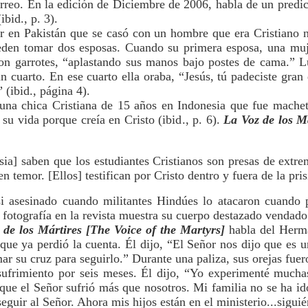
orreo. En la edición de Diciembre de 2006, habla de un predic
bid., p. 3).
 en Pakistán que se casó con un hombre que era Cristiano no
en tomar dos esposas. Cuando su primera esposa, una mujer
n garrotes, “aplastando sus manos bajo postes de cama.” Lu
un cuarto. En ese cuarto ella oraba, “Jesús, tú padeciste gra
 (ibid., página 4).
una chica Cristiana de 15 años en Indonesia que fue machete
su vida porque creía en Cristo (ibid., p. 6).
La Voz de los Má
ia] saben que los estudiantes Cristianos son presas de extre
n temor. [Ellos] testifican por Cristo dentro y fuera de la prisi
si asesinado cuando militantes Hindúes lo atacaron cuando p
otografía en la revista muestra su cuerpo destazado vendado (
 de los Mártires
[The Voice of the Martyrs]
habla del Herma
 que ya perdió la cuenta. Él dijo, “El Señor nos dijo que es 
r su cruz para seguirlo.” Durante una paliza, sus orejas fuer
sufrimiento por seis meses. Él dijo, “Yo experimenté muchas
que el Señor sufrió más que nosotros. Mi familia no se ha id
guir al Señor. Ahora mis hijos están en el ministerio...siguiénd