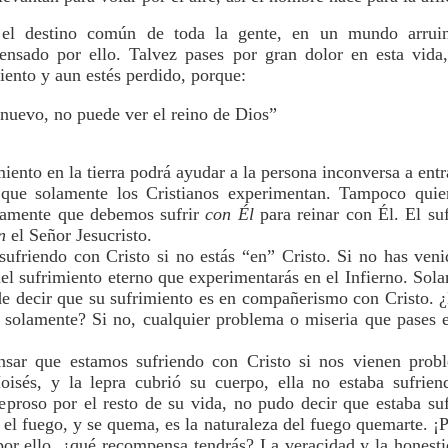
 el destino común de toda la gente, en un mundo arruin
nsado por ello. Talvez pases por gran dolor en esta vida,
iento y aun estés perdido, porque:
 nuevo, no puede ver el reino de Dios”
ento en la tierra podrá ayudar a la persona inconversa a entra
que solamente los Cristianos experimentan. Tampoco quier
ramente que debemos sufrir
con Él
para reinar con Él. El suf
n
el Señor Jesucristo.
ufriendo con Cristo si no estás “en” Cristo. Si no has venid
del sufrimiento eterno que experimentarás en el Infierno. So
de decir que su sufrimiento es en compañerismo con Cristo. ¿E
 solamente? Si no, cualquier problema o miseria que pases en
ar que estamos sufriendo con Cristo si nos vienen probl
és, y la lepra cubrió su cuerpo, ella no estaba sufrie
eproso por el resto de su vida, no pudo decir que estaba suf
l fuego, y se quema, es la naturaleza del fuego quemarte. ¡P
 por ello, ¿qué recompensa tendrás? La veracidad y la honest