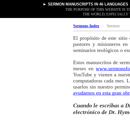
►
SERMON MANUSCRIPTS
IN 46 LANGUAGES
THE PURPOSE OF THIS WEBSITE IS
THE WORLD, ESPECIALLY 
Sermons Index
Sermon
El propósito de este siti
pastores y misioneros en
seminarios teológicos o es
Estos manuscritos de serm
meses en
www.sermonsfo
YouTube y vienen a nuestr
computadoras cada mes. Lo
usarlos sin nuestro permi
ayudarnos en esta gran obr
Cuando le escribas a Dr
electrónico de Dr. Hym