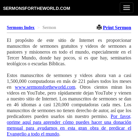
Toggl
SERMONSFORTHEWORLD.COM
navig
Print Sermon
Sermons Index
Sermon
El propósito de este sitio de Internet es proporcionar
manuscritos de sermones gratuitos y videos de sermones a
pastores y misioneros en todo el mundo, especialmente en el
Tercer Mundo, donde hay pocos, si es que hay, seminarios
teológicos o escuelas Bíblicas.
Estos manuscritos de sermones y videos ahora van a casi
1,500,000 computadoras en más de 221 países todos los meses
en
www.sermonsfortheworld.com
. Otros cientos miran los
videos en YouTube, pero rápidamente dejan YouTube y vienen
a nuestro sitio de Internet. Los manuscritos de sermones se dan
en 46 idiomas a casi 120,000 computadoras cada mes. Los
manuscritos de sermones no tienen derecho de autor, así que los
predicadores pueden usarlos sin nuestro permiso.
Por favor,
oprime aquí para aprender cómo puedes hacer una donación
mensual para ayudarnos en esta gran obra de predicar el
Evangelio a todo el mundo
.