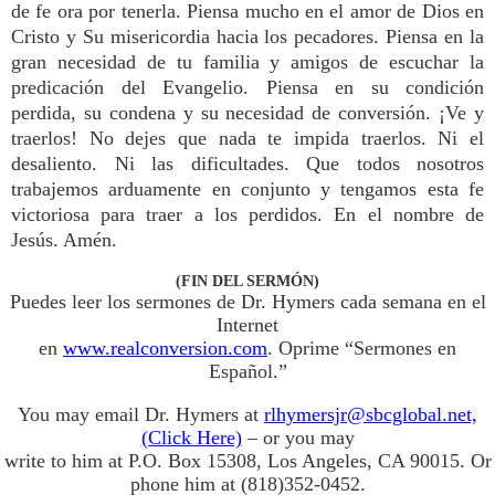
de fe ora por tenerla. Piensa mucho en el amor de Dios en
Cristo y Su misericordia hacia los pecadores. Piensa en la
gran necesidad de tu familia y amigos de escuchar la
predicación del Evangelio. Piensa en su condición
perdida, su condena y su necesidad de conversión. ¡Ve y
traerlos! No dejes que nada te impida traerlos. Ni el
desaliento. Ni las dificultades. Que todos nosotros
trabajemos arduamente en conjunto y tengamos esta fe
victoriosa para traer a los perdidos. En el nombre de
Jesús. Amén.
(FIN DEL SERMÓN)
Puedes leer los sermones de Dr. Hymers cada semana en el
Internet
en
www.realconversion.com
. Oprime “Sermones en
Español.”
You may email Dr. Hymers at
rlhymersjr@sbcglobal.net,
(Click Here)
– or you may
write to him at P.O. Box 15308, Los Angeles, CA 90015. Or
phone him at (818)352-0452.