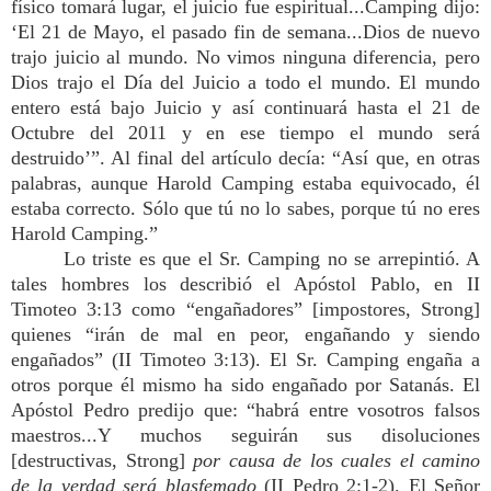
físico tomará lugar, el juicio fue espiritual...Camping dijo:
‘El 21 de Mayo, el pasado fin de semana...Dios de nuevo
trajo juicio al mundo. No vimos ninguna diferencia, pero
Dios trajo el Día del Juicio a todo el mundo. El mundo
entero está bajo Juicio y así continuará hasta el 21 de
Octubre del 2011 y en ese tiempo el mundo será
destruido’”. Al final del artículo decía: “Así que, en otras
palabras, aunque Harold Camping estaba equivocado, él
estaba correcto. Sólo que tú no lo sabes, porque tú no eres
Harold Camping.”
Lo triste es que el Sr. Camping no se arrepintió. A
tales hombres los describió el Apóstol Pablo, en II
Timoteo 3:13 como “engañadores” [impostores, Strong]
quienes “irán de mal en peor, engañando y siendo
engañados” (II Timoteo 3:13). El Sr. Camping engaña a
otros porque él mismo ha sido engañado por Satanás. El
Apóstol Pedro predijo que: “habrá entre vosotros falsos
maestros...Y muchos seguirán sus disoluciones
[destructivas, Strong]
por causa de los cuales el camino
de la verdad será blasfemado
(II Pedro 2:1-2). El Señor