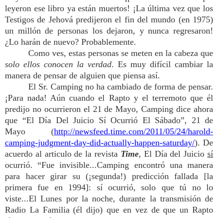
leyeron ese libro ya están muertos! ¡La última vez que los
Testigos de Jehová predijeron el fin del mundo (en 1975)
un millón de personas los dejaron, y nunca regresaron!
¿Lo harán de nuevo? Probablemente.
Como ves, estas personas se meten en la cabeza que
solo ellos conocen la verdad
. Es muy difícil cambiar la
manera de pensar de alguien que piensa así.
El Sr. Camping no ha cambiado de forma de pensar.
¡Para nada! Aún cuando el Rapto y el terremoto que él
predijo no ocurrieron el 21 de Mayo, Camping dice ahora
que “El Día Del Juicio Sí Ocurrió El Sábado”, 21 de
Mayo (
http://newsfeed.time.com/2011/05/24/harold-
camping-judgment-day-did-actually-happen-saturday/
). De
acuerdo al articulo de la revista
Time
, El Día del Juicio
sí
ocurrió. “Fue invisible...Camping encontró una manera
para hacer girar su (¡segunda!) predicción fallada [la
primera fue en 1994]: sí ocurrió, solo que tú no lo
viste...El Lunes por la noche, durante la transmisión de
Radio La Familia (él dijo) que en vez de que un Rapto