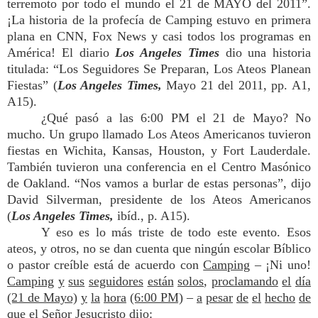
terremoto por todo el mundo el 21 de MAYO del 2011”.
¡La historia de la profecía de Camping estuvo en primera
plana en CNN, Fox News y casi todos los programas en
América! El diario
Los Angeles Times
dio una historia
titulada: “Los Seguidores Se Preparan, Los Ateos Planean
Fiestas” (
Los Angeles Times,
Mayo 21 del 2011, pp. A1,
A15).
¿Qué pasó a las 6:00 PM el 21 de Mayo? No
mucho. Un grupo llamado Los Ateos Americanos tuvieron
fiestas en Wichita, Kansas, Houston, y Fort Lauderdale.
También tuvieron una conferencia en el Centro Masónico
de Oakland. “Nos vamos a burlar de estas personas”, dijo
David Silverman, presidente de los Ateos Americanos
(
Los Angeles Times,
ibíd., p. A15).
Y eso es lo más triste de todo este evento. Esos
ateos, y otros, no se dan cuenta que ningún escolar Bíblico
o pastor creíble está de acuerdo con
Camping
– ¡Ni uno!
Camping
y
sus
seguidores
están
solos
,
proclamando
el
día
(21 de Mayo)
y
la
hora
(6:00 PM)
–
a
pesa
r
de
el
hecho
de
que
el
Señor
Jesucristo
dijo: