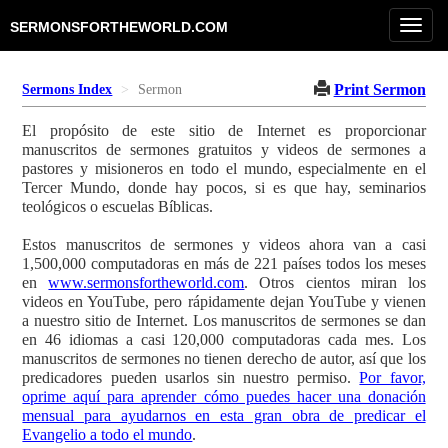
Toggl
SERMONSFORTHEWORLD.COM
navig
Print Sermon
Sermons Index
Sermon
El propósito de este sitio de Internet es proporcionar
manuscritos de sermones gratuitos y videos de sermones a
pastores y misioneros en todo el mundo, especialmente en el
Tercer Mundo, donde hay pocos, si es que hay, seminarios
teológicos o escuelas Bíblicas.
Estos manuscritos de sermones y videos ahora van a casi
1,500,000 computadoras en más de 221 países todos los meses
en
www.sermonsfortheworld.com
. Otros cientos miran los
videos en YouTube, pero rápidamente dejan YouTube y vienen
a nuestro sitio de Internet. Los manuscritos de sermones se dan
en 46 idiomas a casi 120,000 computadoras cada mes. Los
manuscritos de sermones no tienen derecho de autor, así que los
predicadores pueden usarlos sin nuestro permiso.
Por favor,
oprime aquí para aprender cómo puedes hacer una donación
mensual para ayudarnos en esta gran obra de predicar el
Evangelio a todo el mundo
.