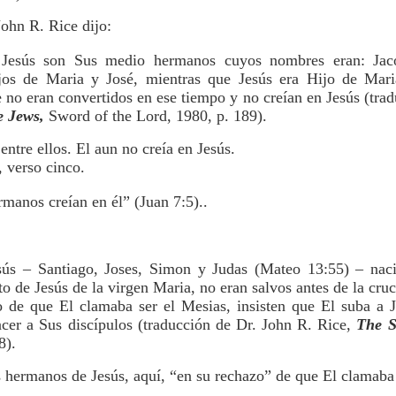
ohn R. Rice dijo:
Jesús son Sus medio hermanos cuyos nombres eran: Jac
hijos de Maria y José, mientras que Jesús era Hijo de Mar
no eran convertidos en ese tiempo y no creían en Jesús (trad
e Jews,
Sword of the Lord, 1980, p. 189).
ntre ellos. El aun no creía en Jesús.
, verso cinco.
manos creían en él” (Juan 7:5)..
ús – Santiago, Joses, Simon y Judas (Mateo 13:55) – nac
o de Jesús de la virgen Maria, no eran salvos antes de la cruci
o de que El clamaba ser el Mesias, insisten que El suba a 
cer a Sus discípulos (traducción de Dr. John R. Rice,
The S
8).
 hermanos de Jesús, aquí, “en su rechazo” de que El clamaba 