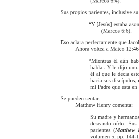
(Marcos 6:4).
Sus propios parientes, inclusive s
“Y [Jesús] estaba asom
(Marcos 6:6).
Eso aclara perfectamente que Jaco
Ahora voltea a Mateo 12:46-
“Mientras él aún hab
hablar. Y le dijo uno
él al que le decía e
hacia sus discípulos,
mi Padre que está en
Se pueden sentar.
Matthew Henry comenta:
Su madre y hermanos 
deseando oírlo...Sus 
parientes (
Matthew 
volumen 5, pp. 144-1