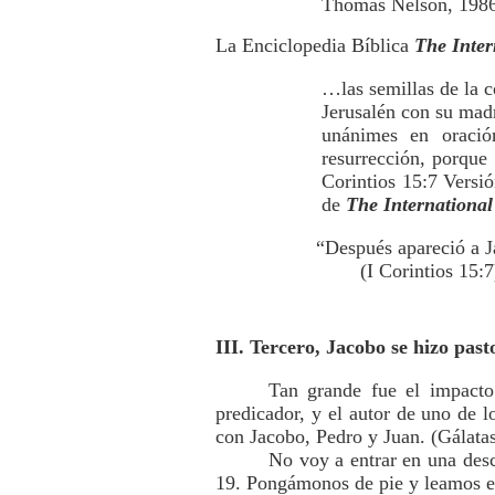
Thomas Nelson, 1986,
La Enciclopedia Bíblica
The Inter
…las semillas de la c
Jerusalén con su mad
unánimes en oració
resurrección, porque
Corintios 15:7 Versió
de
The International
“Después apareció a J
(I Corintios 15:7
III. Tercero, Jacobo se hizo pasto
Tan grande fue el impacto
predicador, y el autor de uno de 
con Jacobo, Pedro y Juan. (Gálatas
No voy a entrar en una desc
19. Pongámonos de pie y leamos es