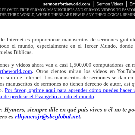
sermonsfortheworld.com
Sermon Videos
Em
 TO PROVIDE FREE SERMON MANUSCRIPTS AND SERMON VIDEOS TO PAST
THE THIRD WORLD, WHERE THERE ARE FEW IF ANY THEOLOGICAL SEMIN
o de Internet es proporcionar manuscritos de sermones gratui
 todo el mundo, especialmente en el Tercer Mundo, donde 
cuelas Bíblicas.
ones y videos ahora van a casi 1,500,000 computadoras en m
rtheworld.com
. Otros cientos miran los videos en YouTub
o sitio de Internet. Los manuscritos de sermones se dan en
s manuscritos de sermones no tienen derecho de autor, así q
so.
Por favor, oprime aquí para aprender cómo puedes hacer 
a de predicar el Evangelio a todo el mundo
.
. Hymers, siempre dile en qué país vives o él no te po
ers es
rlhymersjr@sbcglobal.net
.