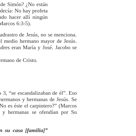
y de Simón? ¿No están
 decía: No hay profeta
udo hacer allí ningún
Marcos 6:3-5).
padrastro de Jesús, no se menciona.
a el medio hermano mayor de Jesús.
dres eran María y José. Jacobo se
ermano de Cristo.
o 3, “se escandalizaban de él”. Eso
s hermanos y hermanas de Jesús. Se
No es éste el carpintero?” (Marcos
s y hermanas se ofendían por Su
en su casa [familia]”