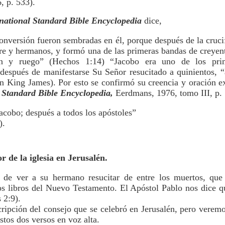
 p. 533).
national Standard Bible Encyclopedia
dice,
onversión fueron sembradas en él, porque después de la cruc
re y hermanos, y formó una de las primeras bandas de creyen
n y ruego” (Hechos 1:14) “Jacobo era uno de los prim
 después de manifestarse Su Señor resucitado a quinientos, “
n King James). Por esto se confirmó su creencia y oración e
 Standard Bible Encyclopedia,
Eerdmans, 1976, tomo III, p. 
acobo; después a todos los apóstoles”
).
r de la iglesia en Jerusalén.
 de ver a su hermano resucitar de entre los muertos, que
los libros del Nuevo Testamento. El Apóstol Pablo nos dice qu
 2:9).
ripción del consejo que se celebró en Jerusalén, pero verem
tos dos versos en voz alta.