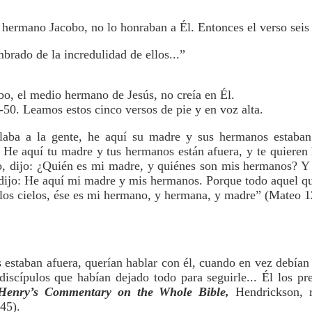
u hermano Jacobo, no lo honraban a Él. Entonces el verso seis 
brado de la incredulidad de ellos...”
bo, el medio hermano de Jesús, no creía en Él.
50. Leamos estos cinco versos de pie y en voz alta.
laba a la gente, he aquí su madre y sus hermanos estaban 
: He aquí tu madre y tus hermanos están afuera, y te quiere
sto, dijo: ¿Quién es mi madre, y quiénes son mis hermanos? 
 dijo: He aquí mi madre y mis hermanos. Porque todo aquel q
 los cielos, ése es mi hermano, y hermana, y madre” (Mateo 1
estaban afuera, querían hablar con él, cuando en vez debían 
discípulos que habían dejado todo para seguirle... Él los pr
Henry’s Commentary on the Whole Bible,
Hendrickson, r
45).