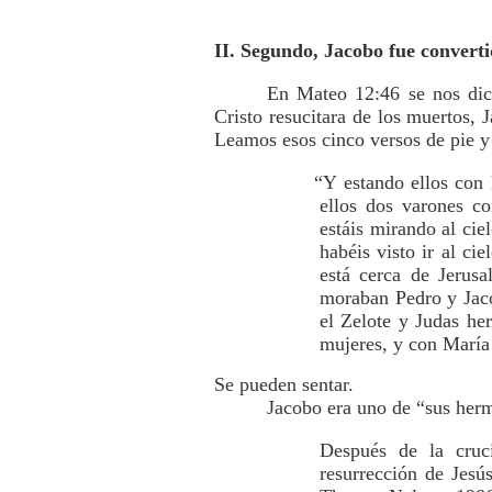
II. Segundo, Jacobo fue converti
En Mateo 12:46 se nos dice
Cristo resucitara de los muertos, 
Leamos esos cinco versos de pie y 
“Y estando ellos con l
ellos dos varones co
estáis mirando al cie
habéis visto ir al ci
está cerca de Jerus
moraban Pedro y Jaco
el Zelote y Judas he
mujeres, y con María
Se pueden sentar.
Jacobo era uno de “sus herm
Después de la cruci
resurrección de Jesú