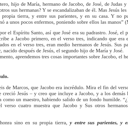
ntero, hijo de María, hermano de Jacobo, de José, de Judas 
tros sus hermanas? Y se escandalizaban de él. Mas Jesús les
 propia tierra, y entre sus parientes, y en su casa. Y no p
anó a unos pocos enfermos, poniendo sobre ellos las manos” (
or el Espíritu Santo, así que José era su padrastro. José, el 
scribe a Jacobo primero, en el verso tres, indicando que er
dos en el verso tres, eran medio hermanos de Jesús. Sus pa
, nacido después de Jesús, el segundo hijo de María y José.
mento, aprendemos tres cosas importantes sobre Jacobo, el h
ulo.
eis de Marcos, que Jacobo era incrédulo. Mira el fin del vers
e creció Jesús – y creo que incluye a Jacobo, y a los demá
a como un maestro, habiendo salido de un fondo humilde. “¿
 el verso cuatro muestra que Jacobo y Sus otros hermano
honra sino en su propia tierra,
y entre sus parientes, y 