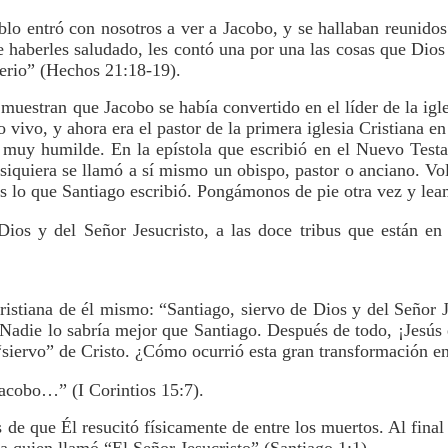
blo entró con nosotros a ver a Jacobo, y se hallaban reunidos
e haberles saludado, les contó una por una las cosas que Dios
terio” (Hechos 21:18-19).
muestran que Jacobo se había convertido en el líder de la igl
o vivo, y ahora era el pastor de la primera iglesia Cristiana e
muy humilde. En la epístola que escribió en el Nuevo Test
 siquiera se llamó a sí mismo un obispo, pastor o anciano. Vol
es lo que Santiago escribió. Pongámonos de pie otra vez y lea
Dios y del Señor Jesucristo, a las doce tribus que están en 
istiana de él mismo: “Santiago, siervo de Dios y del Señor J
 Nadie lo sabría mejor que Santiago. Después de todo, ¡Jesús
siervo” de Cristo. ¿Cómo ocurrió esta gran transformación en
acobo…” (I Corintios 15:7).
de que Él resucitó físicamente de entre los muertos. Al fina