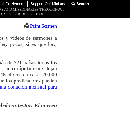
ail Dr. Hymers
Support Our Ministry
Search
ORS AND MISSIONARIES THROUGHOUT
ARIES OR BIBLE SCHOOLS.
Print Sermon
tos y videos de sermones a
hay pocos, si es que hay,
ás de 221 países todos los
e, pero rápidamente dejan
 46 idiomas a casi 120,000
ue los predicadores pueden
una donación mensual para
drá contestar. El correo