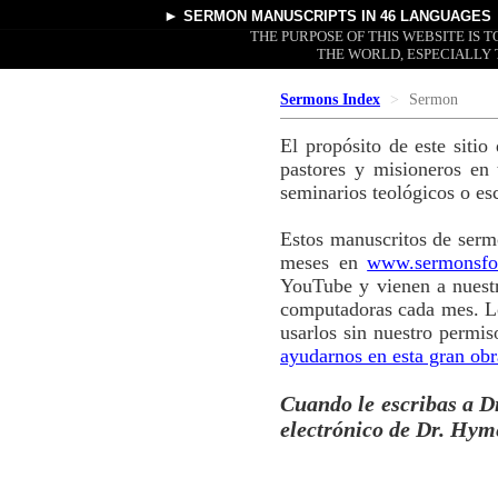
►
SERMON MANUSCRIPTS
IN 46 LANGUAGES
THE PURPOSE OF THIS WEBSITE IS
THE WORLD, ESPECIALLY 
Sermons Index
Sermon
El propósito de este siti
pastores y misioneros en
seminarios teológicos o es
Estos manuscritos de serm
meses en
www.sermonsfo
YouTube y vienen a nuestr
computadoras cada mes. Lo
usarlos sin nuestro permi
ayudarnos en esta gran obr
Cuando le escribas a Dr
electrónico de Dr. Hym