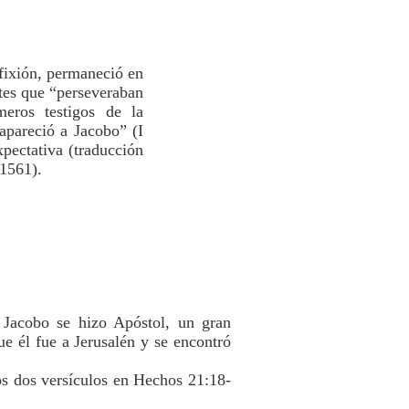
ifixión, permaneció en
tes que “perseveraban
eros testigos de la
apareció a Jacobo” (I
xpectativa (traducción
1561).
 Jacobo se hizo Apóstol, un gran
e él fue a Jerusalén y se encontró
os dos versículos en Hechos 21:18-