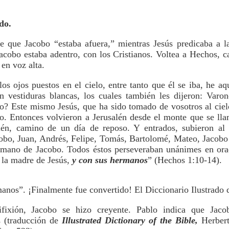
do.
 que Jacobo “estaba afuera,” mientras Jesús predicaba a l
Jacobo estaba adentro, con los Cristianos. Voltea a Hechos, ca
en voz alta.
os ojos puestos en el cielo, entre tanto que él se iba, he aq
n vestiduras blancas, los cuales también les dijeron: Varon
lo? Este mismo Jesús, que ha sido tomado de vosotros al cie
elo. Entonces volvieron a Jerusalén desde el monte que se lla
alén, camino de un día de reposo. Y entrados, subieron al 
bo, Juan, Andrés, Felipe, Tomás, Bartolomé, Mateo, Jacobo
rmano de Jacobo. Todos éstos perseveraban unánimes en ora
 la madre de Jesús,
y con sus hermanos
” (Hechos 1:10-14).
anos”. ¡Finalmente fue convertido! El Diccionario Ilustrado d
fixión, Jacobo se hizo creyente. Pablo indica que Jaco
s (traducción de
Illustrated Dictionary of the Bible,
Herbert 